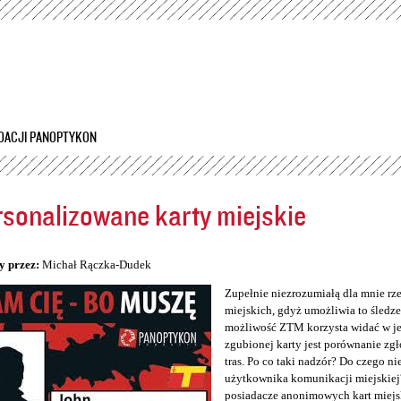
Przejdź
do
treści
DACJI PANOPTYKON
sonalizowane karty miejskie
5
y przez:
Michał Rączka-Dudek
Zupełnie niezrozumiałą dla mnie rz
miejskich, gdyż umożliwia to śledzen
możliwość ZTM korzysta widać w jeg
zgubionej karty jest porównanie zg
tras. Po co taki nadzór? Do czego n
użytkownika komunikacji miejskiej
posiadacze anonimowych kart miejs