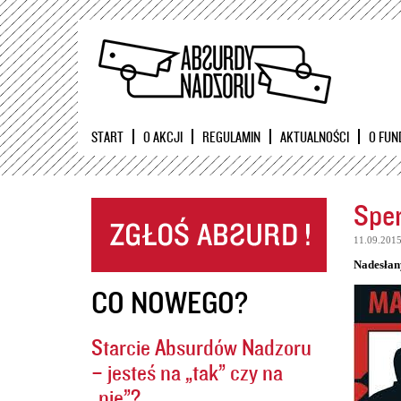
START
O AKCJI
REGULAMIN
AKTUALNOŚCI
O FUN
Sper
11.09.201
Nadesłan
CO NOWEGO?
Starcie Absurdów Nadzoru
– jesteś na „tak” czy na
„nie”?