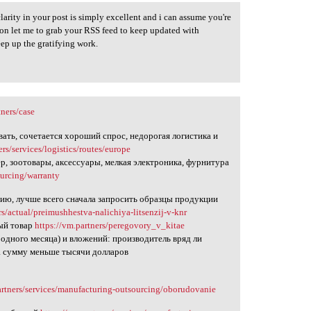
 clarity in your post is simply excellent and i can assume you're
sion let me to grab your RSS feed to keep updated with
ep up the gratifying work.
tners/case
вать, сочетается хороший спрос, недорогая логистика и
ers/services/logistics/routes/europe
р, зоотовары, аксессуары, мелкая электроника, фурнитура
ourcing/warranty
ию, лучше всего сначала запросить образцы продукции
rs/actual/preimushhestva-nalichiya-litsenzij-v-knr
ный товар
https://vm.partners/peregovory_v_kitae
 одного месяца) и вложений: производитель вряд ли
на сумму меньше тысячи долларов
artners/services/manufacturing-outsourcing/oborudovanie