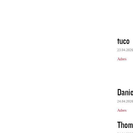
tuco
23.04.202
Adres
Danie
24.04.202
Adres
Thom