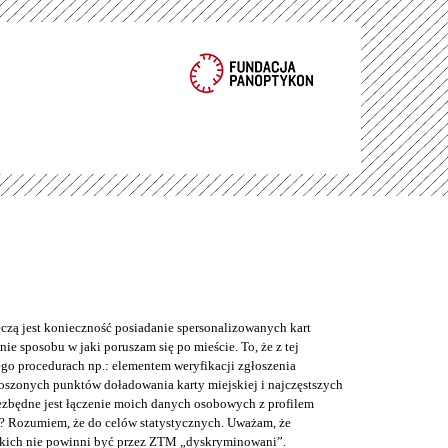
eczą jest konieczność posiadanie spersonalizowanych kart
ie sposobu w jaki poruszam się po mieście. To, że z tej
o procedurach np.: elementem weryfikacji zgłoszenia
łoszonych punktów doładowania karty miejskiej i najczęstszych
iezbędne jest łączenie moich danych osobowych z profilem
? Rozumiem, że do celów statystycznych. Uważam, że
kich nie powinni być przez ZTM „dyskryminowani”.