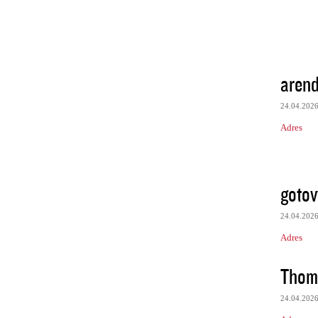
aren
24.04.202
Adres
gotov
24.04.202
Adres
Thom
24.04.202