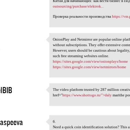
Китай для начинающих: как вести бизнес в П
outsourcing/purchase/elektrok...
Проверка реальности производства
https://vm.
OnionPlay and Netmirror are popular online pla
OnionPlay and Netmirror are
without subscriptions. They offer extensive conte
6
However, users should be cautious about legality,
such free streaming websites online.
https://sites.google.com/view/onionplays/home
https://sites.google.com/view/netmirrors/home
lBIB
The video platform trusted by 287 million creativ
The video platform trusted by
href="
https://www.shottogo.ru/">daly
marithe po
6
aspeeva
6.
6.
Need a quick coin identification solution? This a