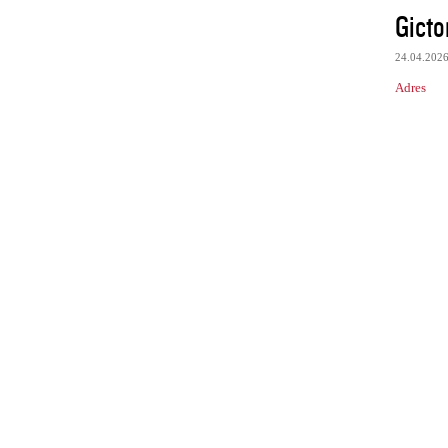
Gicto
24.04.202
Adres