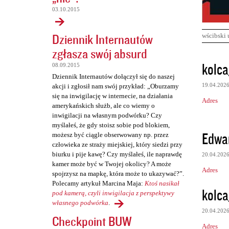
03.10.2015
Dziennik Internautów
wścibski 
zgłasza swój absurd
K
kolca
08.09.2015
o
Dziennik Internautów dołączył się do naszej
19.04.202
akcji i zgłosił nam swój przykład: „Oburzamy
m
się na inwigilację w internecie, na działania
Adres
e
amerykańskich służb, ale co wiemy o
inwigilacji na własnym podwórku? Czy
n
myślałeś, że gdy stoisz sobie pod blokiem,
t
Edwa
możesz być ciągle obserwowany np. przez
człowieka ze straży miejskiej, który siedzi przy
a
biurku i pije kawę? Czy myślałeś, ile naprawdę
20.04.202
r
kamer może być w Twojej okolicy? A może
Adres
z
spojrzysz na mapkę, która może to ukazywać?”.
Polecamy artykuł Marcina Maja:
Ktoś nasikał
e
kolca
pod kamerą, czyli inwigilacja z perspektywy
własnego podwórka
.
20.04.202
Checkpoint BUW
Adres