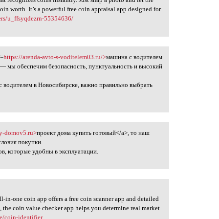
coin worth. It’s a powerful free coin appraisal app designed for
ers/u_ffsyqdezrn-55354636/
f=
https://arenda-avto-s-voditelem03.ru/>
машина с водителем
 — мы обеспечим безопасность, пунктуальность и высокий
 с водителем в Новосибирске, важно правильно выбрать
ty-domov5.ru>
проект дома купить готовый</a>, то наш
словия покупки.
, которые удобны в эксплуатации.
ll-in-one coin app offers a free coin scanner app and detailed
s, the coin value checker app helps you determine real market
/coin-identifier