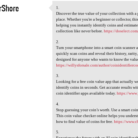
rShore
1.
1.
Discover the true value of your collection with a
6
place. Whether you're a beginner or collector, this
helping you instantly identify coins and estimate
collection like never before.
https://doselect.com
2.
Turn your smartphone into a smart coin scanner a
quickly scan coins and reveal their history, rarity
designed for anyone who wants to know the value
https://willysforsale.com/author/coinidentifierc
3.
Looking for a free coin value app that actually 
identify coins in seconds. Get accurate results wi
coin identifier apps available today.
https://www.
4.
Stop guessing your coin’s worth. Use a smart coin
This coin value checker online helps you underst
how to find value of coins for free.
https://www.c
5.
Experience the future with an AI coin identifier t