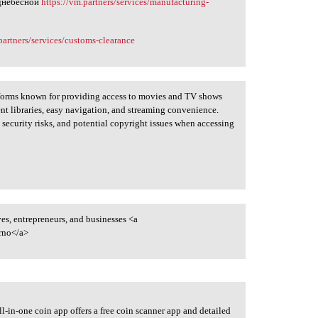
однебесной
https://vm.partners/services/manufacturing-
partners/services/customs-clearance
tforms known for providing access to movies and TV shows
nt libraries, easy navigation, and streaming convenience.
 security risks, and potential copyright issues when accessing
es, entrepreneurs, and businesses <a
rno</a>
ll-in-one coin app offers a free coin scanner app and detailed