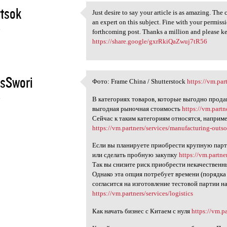
tsok
Just desire to say your article is as amazing. The
Just desire to say your
an expert on this subject. Fine with your permis
6
forthcoming post. Thanks a million and please ke
https://share.google/gxrRkiQaZwuj7tR56
sSwori
Фото: Frame China / Shutterstock
https://vm.par
Фото: Frame China /
6
В категориях товаров, которые выгодно прода
выгодная рыночная стоимость
https://vm.partn
Сейчас к таким категориям относятся, наприме
https://vm.partners/services/manufacturing-outs
Если вы планируете приобрести крупную парт
или сделать пробную закупку
https://vm.partne
Так вы снизите риск приобрести некачествен
Однако эта опция потребует времени (порядка
согласится на изготовление тестовой партии 
https://vm.partners/services/logistics
Как начать бизнес с Китаем с нуля
https://vm.p