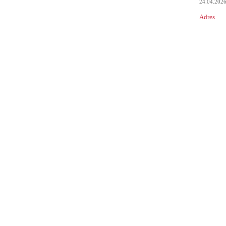
24.04.202
Adres