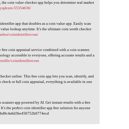
s, the coin value checker app helps you determine real market
fsyqdezrn-55354636/
dentifier app that doubles as a coin value app. Easily scan
n value lookup anytime. It’s the ultimate coin worth checker
author/coinidentifiercom/
e free coin appraisal service combined with a coin scanner.
ology accessible to everyone, offering accurate results and a
profile/coinidentifiercom
hecker online. This free coin app lets you scan, identify, and
 check or full coin appraisal, everything is available in one
 scanner app powered by AI. Get instant results with a free
t’s the perfect coin identifier app free solution for anyone
bd9c4a6d3be450752b0774ecd