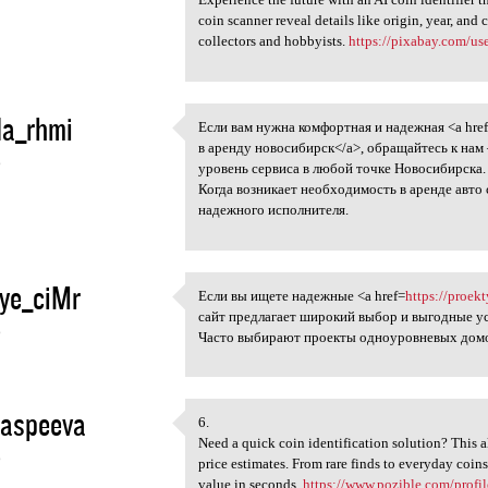
coin scanner reveal details like origin, year, and 
collectors and hobbyists.
https://pixabay.com/us
da_rhmi
Если вам нужна комфортная и надежная <a hre
Если вам нужна комфортная и
в аренду новосибирск</a>, обращайтесь к нам
6
уровень сервиса в любой точке Новосибирска.
Когда возникает необходимость в аренде авто
надежного исполнителя.
ye_ciMr
Если вы ищете надежные <a href=
https://proek
Если вы ищете надежные <a
сайт предлагает широкий выбор и выгодные у
6
Часто выбирают проекты одноуровневых домов
aspeeva
6.
6.
Need a quick coin identification solution? This a
6
price estimates. From rare finds to everyday coin
value in seconds.
https://www.pozible.com/profile