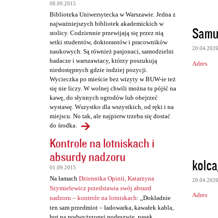
08.09.2015
Biblioteka Uniwersytecka w Warszawie. Jedna z
najważniejszych bibliotek akademickich w
Samu
stolicy. Codziennie przewijają się przez nią
setki studentów, doktorantów i pracowników
20.04.202
naukowych. Są również pasjonaci, samodzielni
badacze i warszawiacy, którzy poszukują
Adres
niedostępnych gdzie indziej pozycji.
Wycieczka po mieście bez wizyty w BUW-ie też
się nie liczy. W wolnej chwili można tu pójść na
kawę, do słynnych ogrodów lub obejrzeć
wystawę. Wszystko dla wszystkich, od ręki i na
miejscu. No tak, ale najpierw trzeba się dostać
do środka.
Kontrole na lotniskach i
absurdy nadzoru
kolca
01.09.2015
Na łamach
Dziennika Opinii, Katarzyna
20.04.202
Szymielewicz przedstawia swój absurd
Adres
nadzoru – kontrole na lotniskach
: „Dokładnie
ten sam przedmiot – ładowarka, kawałek kabla,
but na podwyższonej podeszwie, pasek,