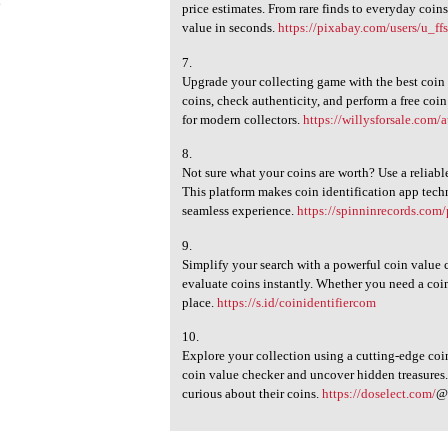
6
price estimates. From rare finds to everyday coin
value in seconds.
https://pixabay.com/users/u_f
7.
Upgrade your collecting game with the best coin i
coins, check authenticity, and perform a free coi
for modern collectors.
https://willysforsale.com/
8.
Not sure what your coins are worth? Use a reliabl
This platform makes coin identification app techn
seamless experience.
https://spinninrecords.com/
9.
Simplify your search with a powerful coin value c
evaluate coins instantly. Whether you need a coin
place.
https://s.id/coinidentifiercom
10.
Explore your collection using a cutting-edge coin
coin value checker and uncover hidden treasures. I
curious about their coins.
https://doselect.com/
@