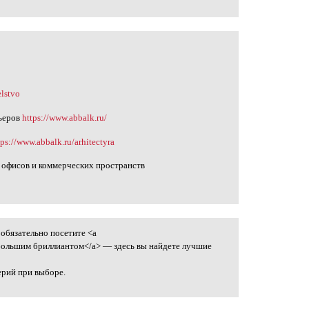
elstvo
ьеров
https://www.abbalk.ru/
tps://www.abbalk.ru/arhitectyra
 офисов и коммерческих пространств
обязательно посетите <a
 большим бриллиантом</a> — здесь вы найдете лучшие
ерий при выборе.