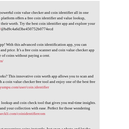
 powerful coin value checker and coin identifier all in one
 platform offers a free coin identifier and value lookup,
 their worth. Try the best coin identifier app and explore your
/
@bd9c4a6d3be450752b0774ecd
pp! With this advanced coin identification app, you can
, and price. It’s a free coin scanner and coin value checker app
 of coins without paying a cent.
om/
works? This innovative coin worth app allows you to scan and
th a coin value checker free tool and enjoy one of the best free
yumpu.com/user/coin.identifier
 lookup and coin check tool that gives you real-time insights.
and your collection with ease. Perfect for those wondering
heckli.com/coinidentifiercom
hat recognizes coins instantly. Just snap a photo and let the