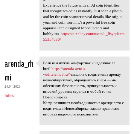
Experience the future with an AI coin identifier
that recognizes coins instantly. Just snap a photo
and let the coin scanner reveal details like origin,
year, and coin worth. It’s a powerful free coin
appraisal app designed for collectors and
hobbyists.
https://pixabay.com/users/u_ffsyqdezrn-
55354636/
arenda_rh
Если вам нужна комфортная и надежная <a
Если вам нужна комфортная и
href=
https://arenda-avto-s-
mi
voditelem03.ru/>
машина с водителем в аренду
новосибирск</a>, обращайтесь к нам — мы
обеспечим безопасность, пунктуальность и
24.04.2026
высокий уровень сервиса в любой точке
Adres
Новосибирска.
Когда возникает необходимость в аренде авто с
водителем в Новосибирске, важно правильно
выбрать надежного исполнителя.