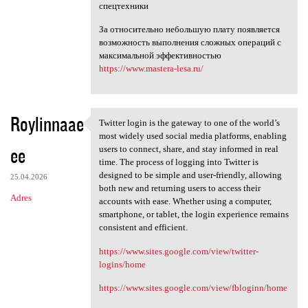
спецтехники
За относительно небольшую плату появляется
возможность выполнения сложных операций с
максимальной эффективностью
https://www.mastera-lesa.ru/
Roylinnaae
Twitter login is the gateway to one of the world’s
Twitter login is the gateway
most widely used social media platforms, enabling
ee
users to connect, share, and stay informed in real
time. The process of logging into Twitter is
designed to be simple and user-friendly, allowing
25.04.2026
both new and returning users to access their
Adres
accounts with ease. Whether using a computer,
smartphone, or tablet, the login experience remains
consistent and efficient.
https://www.sites.google.com/view/twitter-
logins/home
https://www.sites.google.com/view/fbloginn/home