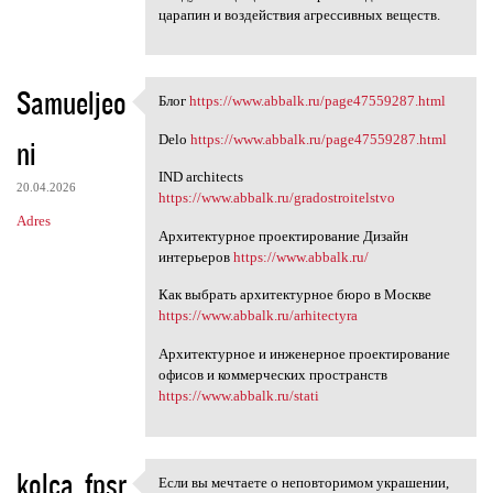
царапин и воздействия агрессивных веществ.
Samueljeo
Блог
https://www.abbalk.ru/page47559287.html
Блог https://www.abbalk.ru
Delo
https://www.abbalk.ru/page47559287.html
ni
IND architects
20.04.2026
https://www.abbalk.ru/gradostroitelstvo
Adres
Архитектурное проектирование Дизайн
интерьеров
https://www.abbalk.ru/
Как выбрать архитектурное бюро в Москве
https://www.abbalk.ru/arhitectyra
Архитектурное и инженерное проектирование
офисов и коммерческих пространств
https://www.abbalk.ru/stati
kolca_fpsr
Если вы мечтаете о неповторимом украшении,