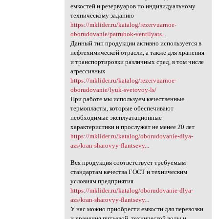
емкостей и резервуаров по индивидуальному
техническому заданию
https://mklider.ru/katalog/rezervuarnoe-
oborudovanie/patrubok-ventilyats...
Данный тип продукции активно используется в
нефтехимической отрасли, а также для хранения
и транспортировки различных сред, в том числе
агрессивных
https://mklider.ru/katalog/rezervuarnoe-
oborudovanie/lyuk-svetovoy-ls/
При работе мы используем качественные
термопласты, которые обеспечивают
необходимые эксплуатационные
характеристики и прослужат не менее 20 лет
https://mklider.ru/katalog/oborudovanie-dlya-
azs/kran-sharovyy-flantsevy...
Вся продукция соответствует требуемым
стандартам качества ГОСТ и техническим
условиям предприятия
https://mklider.ru/katalog/oborudovanie-dlya-
azs/kran-sharovyy-flantsevy...
У нас можно приобрести емкости для перевозки
и хранения питьевой, технической воды и