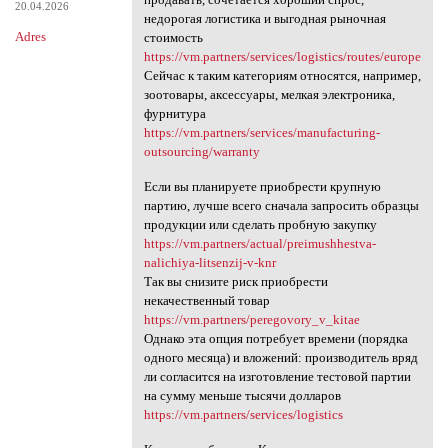
20.04.2026
недорогая логистика и выгодная рыночная
Adres
стоимость
https://vm.partners/services/logistics/routes/europe
Сейчас к таким категориям относятся, например,
зоотовары, аксессуары, мелкая электроника,
фурнитура
https://vm.partners/services/manufacturing-
outsourcing/warranty
Если вы планируете приобрести крупную
партию, лучше всего сначала запросить образцы
продукции или сделать пробную закупку
https://vm.partners/actual/preimushhestva-
nalichiya-litsenzij-v-knr
Так вы снизите риск приобрести
некачественный товар
https://vm.partners/peregovory_v_kitae
Однако эта опция потребует времени (порядка
одного месяца) и вложений: производитель вряд
ли согласится на изготовление тестовой партии
на сумму меньше тысячи долларов
https://vm.partners/services/logistics