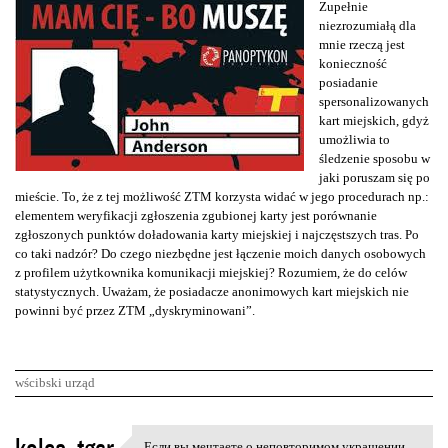
Zupełnie
niezrozumiałą dla
mnie rzeczą jest
konieczność
posiadanie
spersonalizowanych
kart miejskich, gdyż
umożliwia to
śledzenie sposobu w
jaki poruszam się po
mieście. To, że z tej możliwość ZTM korzysta widać w jego procedurach np.:
elementem weryfikacji zgłoszenia zgubionej karty jest porównanie
zgłoszonych punktów doładowania karty miejskiej i najczęstszych tras. Po
co taki nadzór? Do czego niezbędne jest łączenie moich danych osobowych
z profilem użytkownika komunikacji miejskiej? Rozumiem, że do celów
statystycznych. Uważam, że posiadacze anonimowych kart miejskich nie
powinni być przez ZTM „dyskryminowani”.
wścibski urząd
K
Если вы мечтаете о неповторимом украшении,