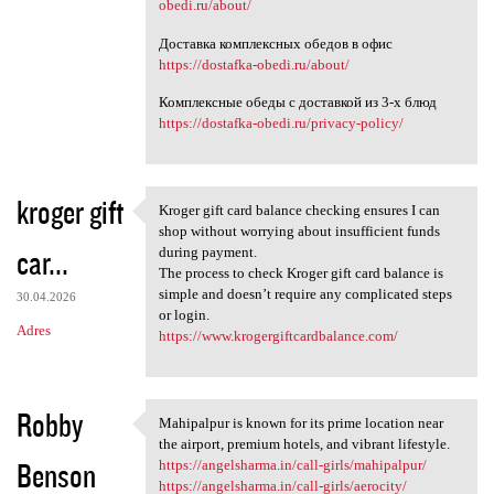
obedi.ru/about/
Доставка комплексных обедов в офис
https://dostafka-obedi.ru/about/
Комплексные обеды с доставкой из 3-х блюд
https://dostafka-obedi.ru/privacy-policy/
kroger gift
Kroger gift card balance checking ensures I can
Kroger gift card balance
shop without worrying about insufficient funds
car...
during payment.
The process to check Kroger gift card balance is
simple and doesn’t require any complicated steps
30.04.2026
or login.
Adres
https://www.krogergiftcardbalance.com/
Robby
Mahipalpur is known for its prime location near
Mahipalpur is known for its
the airport, premium hotels, and vibrant lifestyle.
Benson
https://angelsharma.in/call-girls/mahipalpur/
https://angelsharma.in/call-girls/aerocity/