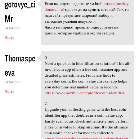
gotovye_ci
Если вы ищете надежные <a href=
https://proekty-
Если вы ищете надежные <a
domov5.ru>
проект дома купить готовый</a>, то
Mr
наш сайт предлагает широкий выбор и
выгодные условия покупки.
Часто выбирают проекты одноуровневых
24.04.2026
домов, которые удобны в эксплуатации.
Adres
Thomaspe
6.
6.
Need a quick coin identification solution? This all-
eva
in-one coin app offers a free coin scanner app and
detailed price estimates. From rare finds to
everyday coins, the coin value checker app helps
24.04.2026
you determine real market value in seconds.
Adres
https://www.pozible.com/profile/coin-identifier
7.
Upgrade your collecting game with the best coin
identifier app that doubles as a coin value app.
Easily scan coins, check authenticity, and perform
a free coin value lookup anytime. It’s the ultimate
coin worth checker for modern collectors.
https://mecabricks.com/en/user/coinidentifiercom