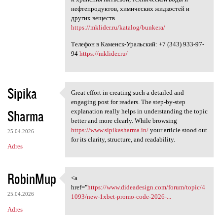
нефтепродуктов, химических жидкостей и
других веществ
https://mklider.ru/katalog/bunkera/
Телефон в Каменск-Уральский: +7 (343) 933-97-
94
https://mklider.ru/
Sipika
Great effort in creating such a detailed and
Great effort in creating such
engaging post for readers. The step-by-step
Sharma
explanation really helps in understanding the topic
better and more clearly. While browsing
https://www.sipikasharma.in/
your article stood out
25.04.2026
for its clarity, structure, and readability.
Adres
RobinMup
<a
<a href="https://www
href="
https://www.dideadesign.com/forum/topic/4
25.04.2026
1093/new-1xbet-promo-code-2026-...
Adres