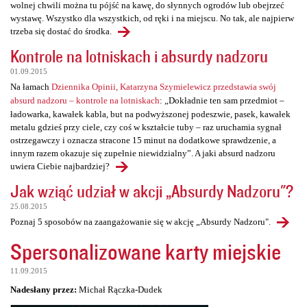
wolnej chwili można tu pójść na kawę, do słynnych ogrodów lub obejrzeć
wystawę. Wszystko dla wszystkich, od ręki i na miejscu. No tak, ale najpierw
trzeba się dostać do środka.
Kontrole na lotniskach i absurdy nadzoru
01.09.2015
Na łamach
Dziennika Opinii, Katarzyna Szymielewicz przedstawia swój
absurd nadzoru – kontrole na lotniskach
: „Dokładnie ten sam przedmiot –
ładowarka, kawałek kabla, but na podwyższonej podeszwie, pasek, kawałek
metalu gdzieś przy ciele, czy coś w kształcie tuby – raz uruchamia sygnał
ostrzegawczy i oznacza stracone 15 minut na dodatkowe sprawdzenie, a
innym razem okazuje się zupełnie niewidzialny”. A jaki absurd nadzoru
uwiera Ciebie najbardziej?
Jak wziąć udział w akcji „Absurdy Nadzoru"?
25.08.2015
Poznaj 5 sposobów na zaangażowanie się w akcję „Absurdy Nadzoru".
Spersonalizowane karty miejskie
11.09.2015
Nadesłany przez:
Michał Rączka-Dudek