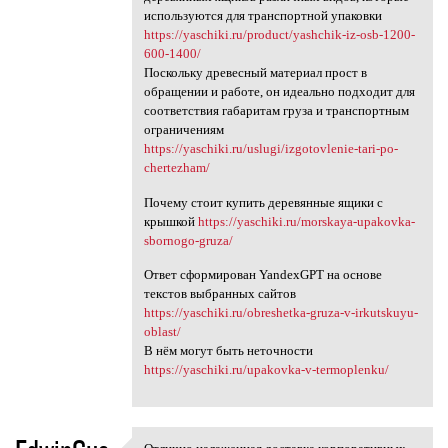
используются для транспортной упаковки
https://yaschiki.ru/product/yashchik-iz-osb-1200-
600-1400/
Поскольку древесный материал прост в
обращении и работе, он идеально подходит для
соответствия габаритам груза и транспортным
ограничениям
https://yaschiki.ru/uslugi/izgotovlenie-tari-po-
chertezham/
Почему стоит купить деревянные ящики с
крышкой
https://yaschiki.ru/morskaya-upakovka-
sbornogo-gruza/
Ответ сформирован YandexGPT на основе
текстов выбранных сайтов
https://yaschiki.ru/obreshetka-gruza-v-irkutskuyu-
oblast/
В нём могут быть неточности
https://yaschiki.ru/upakovka-v-termoplenku/