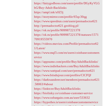
https://fairygodboss.com/users/profile/DGyKyVLG
bG/Buy-Adult-Backlinks
https://ampl.ink/x0Z3j
https://storymirror.com/profile/65qc30qg
https://www.speedrun.com/users/prernadoctor621
http://prernadoctor621.geoblog.pl/
https://ok.ru/profile/909987221378
https://ok.ru/profile/909987221378/statuses/1571
70919555970
https://videos.muvizu.com/Profile/prernadoctor62
1/Latest/
https://www.mql5.com/en/users/coinbasecustomers
ervice
https://appsumo.com/profile/BuyAdultBacklinks/
https://www.indiehackers.com/BuyAdultBacklinks
https://www.wattpad.com/user/prernadoctor621
https://www.bitsdujour.com/profiles/ClCFQJ
https://darkwanderer.net/members/prernadoctor621
.58063/#about
https://linktr.ee/BuyAdultBacklinks
https://biolinky.co/coinbase-customer-service
https://www.ozbargain.com.au/user/533632
https://hypothes.is/users/coinbasecustomerservice