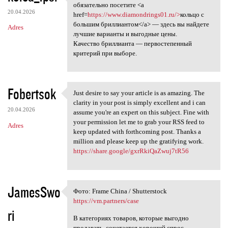
Если вы мечтаете о
обязательно посетите <a
20.04.2026
href=
https://www.diamondrings01.ru/>
кольцо с
большим бриллиантом</a> — здесь вы найдете
Adres
лучшие варианты и выгодные цены.
Качество бриллианта — первостепенный
критерий при выборе.
Fobertsok
Just desire to say your article is as amazing. The
Just desire to say your
clarity in your post is simply excellent and i can
20.04.2026
assume you're an expert on this subject. Fine with
your permission let me to grab your RSS feed to
Adres
keep updated with forthcoming post. Thanks a
million and please keep up the gratifying work.
https://share.google/gxrRkiQaZwuj7tR56
JamesSwo
Фото: Frame China / Shutterstock
Фото: Frame China /
https://vm.partners/case
ri
В категориях товаров, которые выгодно
продавать, сочетается хороший спрос,