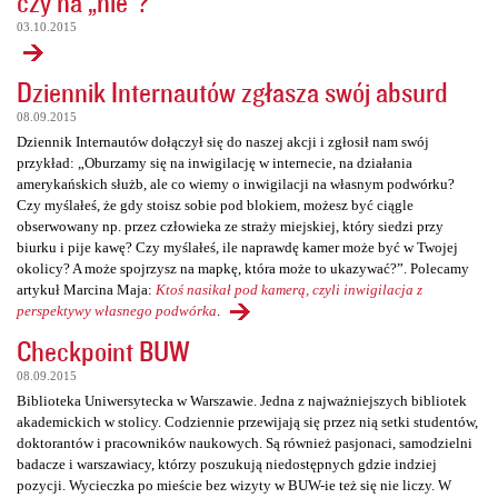
czy na „nie”?
03.10.2015
Dziennik Internautów zgłasza swój absurd
08.09.2015
Dziennik Internautów dołączył się do naszej akcji i zgłosił nam swój
przykład: „Oburzamy się na inwigilację w internecie, na działania
amerykańskich służb, ale co wiemy o inwigilacji na własnym podwórku?
Czy myślałeś, że gdy stoisz sobie pod blokiem, możesz być ciągle
obserwowany np. przez człowieka ze straży miejskiej, który siedzi przy
biurku i pije kawę? Czy myślałeś, ile naprawdę kamer może być w Twojej
okolicy? A może spojrzysz na mapkę, która może to ukazywać?”. Polecamy
artykuł Marcina Maja:
Ktoś nasikał pod kamerą, czyli inwigilacja z
perspektywy własnego podwórka
.
Checkpoint BUW
08.09.2015
Biblioteka Uniwersytecka w Warszawie. Jedna z najważniejszych bibliotek
akademickich w stolicy. Codziennie przewijają się przez nią setki studentów,
doktorantów i pracowników naukowych. Są również pasjonaci, samodzielni
badacze i warszawiacy, którzy poszukują niedostępnych gdzie indziej
pozycji. Wycieczka po mieście bez wizyty w BUW-ie też się nie liczy. W