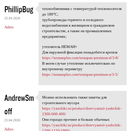
PhillipBug
теплообменники с температурой теплоносителя
теплообменники с температурой
до 180°С;
25.04.2026
трубопроводы горячего и холодного
водоснабжения в жилищном и гражданском
Adres
строительстве, а также на промышленных
предприятиях;
утеплитель НЕМАН+
Для наружной фиксации понадобится крепеж
https://nemanplus.com/teraspan-premium-d/3-8/
В моем случае утепление исключительно по
внутреннему периметру
https://nemanplus.com/teraspan-premium-a/3-5/
AndrewSm
Можно использовать также пакеты для
Можно использовать также
строительного мусора
off
https://yaschiki.ru/product/derevyannii-yashchik-
2300-600-400/
Они гораздо прочнее и больше обычных
25.04.2026
https://yaschiki.ru/product/derevyannii-yashchik-
Adres
1200-1150-1900/