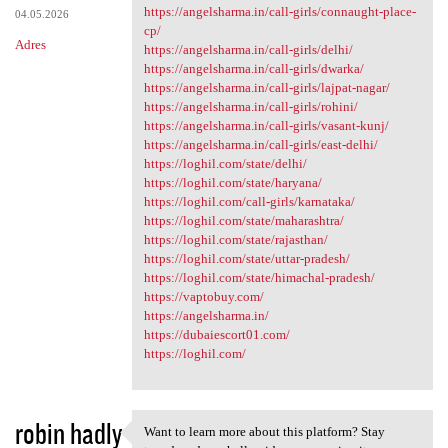
https://angelsharma.in/call-girls/connaught-place-
04.05.2026
cp/
Adres
https://angelsharma.in/call-girls/delhi/
https://angelsharma.in/call-girls/dwarka/
https://angelsharma.in/call-girls/lajpat-nagar/
https://angelsharma.in/call-girls/rohini/
https://angelsharma.in/call-girls/vasant-kunj/
https://angelsharma.in/call-girls/east-delhi/
https://loghil.com/state/delhi/
https://loghil.com/state/haryana/
https://loghil.com/call-girls/karnataka/
https://loghil.com/state/maharashtra/
https://loghil.com/state/rajasthan/
https://loghil.com/state/uttar-pradesh/
https://loghil.com/state/himachal-pradesh/
https://vaptobuy.com/
https://angelsharma.in/
https://dubaiescort01.com/
https://loghil.com/
robin hadly
Want to learn more about this platform? Stay
Want to learn more about this