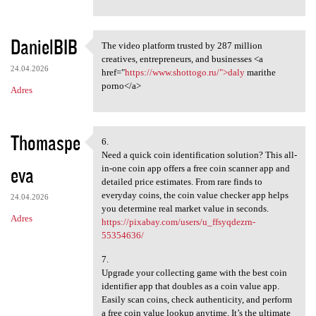
DanielBIB
The video platform trusted by 287 million
The video platform trusted by
creatives, entrepreneurs, and businesses <a
24.04.2026
href="
https://www.shottogo.ru/">daly
marithe
porno</a>
Adres
Thomaspe
6.
6.
Need a quick coin identification solution? This all-
eva
in-one coin app offers a free coin scanner app and
detailed price estimates. From rare finds to
everyday coins, the coin value checker app helps
24.04.2026
you determine real market value in seconds.
Adres
https://pixabay.com/users/u_ffsyqdezrn-
55354636/
7.
Upgrade your collecting game with the best coin
identifier app that doubles as a coin value app.
Easily scan coins, check authenticity, and perform
a free coin value lookup anytime. It’s the ultimate