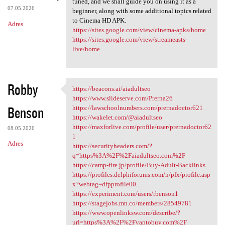
tuned, and we shall guide you on using it as a
07.05.2026
beginner, along with some additional topics related
to Cinema HD APK.
Adres
https://sites.google.com/view/cinema-apks/home
https://sites.google.com/view/streameasts-
live/home
Robby
https://beacons.ai/aiadultseo
https://beacons.ai/aiadultseo
https://www.slideserve.com/Prerna26
Benson
https://lawschoolnumbers.com/prernadoctor621
https://wakelet.com/@aiadultseo
https://maxforlive.com/profile/user/prernadoctor62
08.05.2026
1
Adres
https://securityheaders.com/?
q=https%3A%2F%2Faiadultseo.com%2F
https://camp-fire.jp/profile/Buy-Adult-Backlinks
https://profiles.delphiforums.com/n/pfx/profile.asp
x?webtag=dfpprofile00...
https://experiment.com/users/rbenson1
https://stagejobs.mn.co/members/28549781
https://www.openlinksw.com/describe/?
url=https%3A%2F%2Fvaptobuy.com%2F