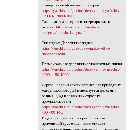
Стандартный объем — 120 литров
https://yaschiki.ru/product/derevyannii-yashchik-
1200kh1200kh300/
Такие пакеты продают в гипермаркетах в
рулонах
https://yaschiki.ru/product-
category/obreshetka-gruza/
Тип ящика: Деревянные ящики
https://yaschiki.ru/upakovka-stankov-dlya-
transportirovki/
Прямоугольные деревянные упаковочные ящики
https://yaschiki.ru/product/derevyannii-yashchik-
1200-1150-1900/
Дерево - один из самых популярных природных
материалов, который используется для самых
разных нужд в различных отраслях
промышленности
https://yaschiki.ru/product/derevyannii-yashchik-
400-400-400/
И одно из наиболее распространенных
применений древесины - изготовление
деревянных ящиков различных видов, которые