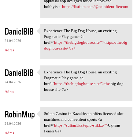
appraisal app designed for collectors and
hobbyists.
https://listium.com/@coinidentifiercom
DanielBIB
Experience The Big Dog House, an exciting
Experience The Big Dog House,
Pragmatic Play game <a
24.04.2026
href="
https://thebigdoghouse.site/">https://thebig
doghouse.site/</a>
Adres
DanielBIB
Experience The Big Dog House, an exciting
Experience The Big Dog House,
Pragmatic Play game <a
24.04.2026
href="
https://thebigdoghouse.site/">the
big dog
house site</a>
Adres
RobinMup
Sultan Casino in Kazakhstan offers licensed slot
Sultan Casino in Kazakhstan
machines and convenient sports <a
24.04.2026
href="
https://sultan1kz.teplo-stil.kz/">
Султан
Геймз</a>
Adres