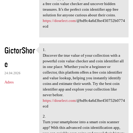
a free coin value checker and uncover hidden
treasures. It’s the perfect coin identifier app free
solution for anyone curious about their coins.
https://doselect.com/
@bd9c4a6d3be450752b0774
ecd
GictorShor
1.
1.
Discover the true value of your collection with a
e
powerful coin value checker and coin identifier all
in one place. Whether you're a beginner or
collector, this platform offers a free coin identifier
24.04.2026
and value lookup, helping you instantly identify
Adres
coins and estimate their worth. Try the best coin
identifier app and explore your collection like
never before.
https://doselect.com/
@bd9c4a6d3be450752b0774
ecd
2.
Turn your smartphone into a smart coin scanner
app! With this advanced coin identification app,