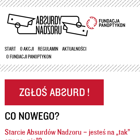
Przejdź
do
treści
START
O AKCJI
REGULAMIN
AKTUALNOŚCI
O FUNDACJI PANOPTYKON
CO NOWEGO?
Starcie Absurdów Nadzoru – jesteś na „tak”