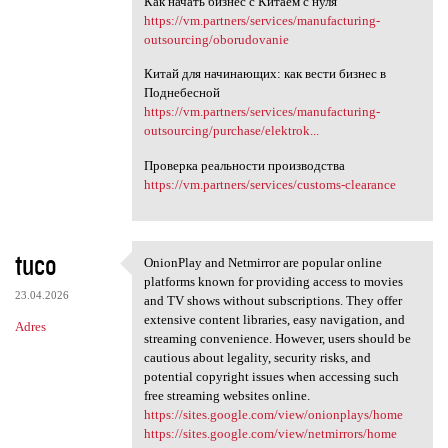
Как начать бизнес с Китаем с нуля
https://vm.partners/services/manufacturing-
outsourcing/oborudovanie
Китай для начинающих: как вести бизнес в
Поднебесной
https://vm.partners/services/manufacturing-
outsourcing/purchase/elektrok...
Проверка реальности производства
https://vm.partners/services/customs-clearance
tuco
OnionPlay and Netmirror are popular online
OnionPlay and Netmirror are
platforms known for providing access to movies
23.04.2026
and TV shows without subscriptions. They offer
extensive content libraries, easy navigation, and
Adres
streaming convenience. However, users should be
cautious about legality, security risks, and
potential copyright issues when accessing such
free streaming websites online.
https://sites.google.com/view/onionplays/home
https://sites.google.com/view/netmirrors/home