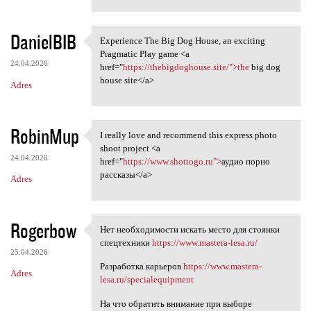
DanielBIB
Experience The Big Dog House, an exciting
Experience The Big Dog House,
Pragmatic Play game <a
24.04.2026
href="
https://thebigdoghouse.site/">the
big dog
house site</a>
Adres
RobinMup
I really love and recommend this express photo
I really love and recommend
shoot project <a
24.04.2026
href="
https://www.shottogo.ru">
аудио порно
рассказы</a>
Adres
Rogerbow
Нет необходимости искать место для стоянки
Нет необходимости искать
спецтехники
https://www.mastera-lesa.ru/
25.04.2026
Разработка карьеров
https://www.mastera-
Adres
lesa.ru/specialequipment
На что обратить внимание при выборе