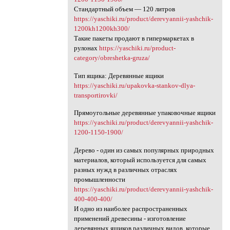
Стандартный объем — 120 литров
https://yaschiki.ru/product/derevyannii-yashchik-
1200kh1200kh300/
Такие пакеты продают в гипермаркетах в
рулонах
https://yaschiki.ru/product-
category/obreshetka-gruza/
Тип ящика: Деревянные ящики
https://yaschiki.ru/upakovka-stankov-dlya-
transportirovki/
Прямоугольные деревянные упаковочные ящики
https://yaschiki.ru/product/derevyannii-yashchik-
1200-1150-1900/
Дерево - один из самых популярных природных
материалов, который используется для самых
разных нужд в различных отраслях
промышленности
https://yaschiki.ru/product/derevyannii-yashchik-
400-400-400/
И одно из наиболее распространенных
применений древесины - изготовление
деревянных ящиков различных видов, которые