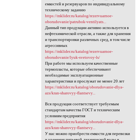
емкостей и резервуаров по индивидуальному
техническому заданию
https://mklider.ru/katalog/rezervuarnoe-
oborudovanie/patrubok-ventilyats...
Данный тип продукции активно используется в
нефтехимической отрасли, а также для хранения
и транспортировки различных сред, в том числе
агрессивных
https://mklider.ru/katalog/rezervuarnoe-
oborudovanie/lyuk-svetovoy-ls/
При работе мы используем качественные
термопласты, которые обеспечивают
необходимые эксплуатационные
характеристики и прослужат не менее 20 лет
https://mklider.ru/katalog/oborudovanie-dlya-
azs/kran-sharovyy-flantsevy...
Вся продукция соответствует требуемым
стандартам качества ГОСТ и техническим
условиям предприятия
https://mklider.ru/katalog/oborudovanie-dlya-
azs/kran-sharovyy-flantsevy...
У нас можно приобрести емкости для перевозки
и хранения питьевой, технической воды и