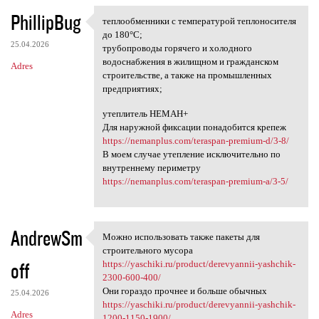
PhillipBug
теплообменники с температурой теплоносителя
теплообменники с температурой
до 180°С;
25.04.2026
трубопроводы горячего и холодного
водоснабжения в жилищном и гражданском
Adres
строительстве, а также на промышленных
предприятиях;
утеплитель НЕМАН+
Для наружной фиксации понадобится крепеж
https://nemanplus.com/teraspan-premium-d/3-8/
В моем случае утепление исключительно по
внутреннему периметру
https://nemanplus.com/teraspan-premium-a/3-5/
AndrewSm
Можно использовать также пакеты для
Можно использовать также
строительного мусора
off
https://yaschiki.ru/product/derevyannii-yashchik-
2300-600-400/
Они гораздо прочнее и больше обычных
25.04.2026
https://yaschiki.ru/product/derevyannii-yashchik-
Adres
1200-1150-1900/