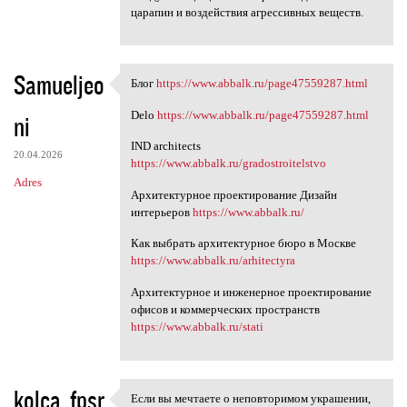
царапин и воздействия агрессивных веществ.
Samueljeo
Блог
https://www.abbalk.ru/page47559287.html
Блог https://www.abbalk.ru
Delo
https://www.abbalk.ru/page47559287.html
ni
IND architects
20.04.2026
https://www.abbalk.ru/gradostroitelstvo
Adres
Архитектурное проектирование Дизайн
интерьеров
https://www.abbalk.ru/
Как выбрать архитектурное бюро в Москве
https://www.abbalk.ru/arhitectyra
Архитектурное и инженерное проектирование
офисов и коммерческих пространств
https://www.abbalk.ru/stati
kolca_fpsr
Если вы мечтаете о неповторимом украшении,