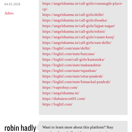
https://angelsharma.in/call-girls/connaught-place-
04.05.2026
cp/
Adres
https://angelsharma.in/call-girls/delhi/
https://angelsharma.in/call-girls/dwarka/
https://angelsharma.in/call-girls/lajpat-nagar/
https://angelsharma.in/call-girls/rohini/
https://angelsharma.in/call-girls/vasant-kunj/
https://angelsharma.in/call-girls/east-delhi/
https://loghil.com/state/delhi/
https://loghil.com/state/haryana/
https://loghil.com/call-girls/karnataka/
https://loghil.com/state/maharashtra/
https://loghil.com/state/rajasthan/
https://loghil.com/state/uttar-pradesh/
https://loghil.com/state/himachal-pradesh/
https://vaptobuy.com/
https://angelsharma.in/
https://dubaiescort01.com/
https://loghil.com/
robin hadly
Want to learn more about this platform? Stay
Want to learn more about this