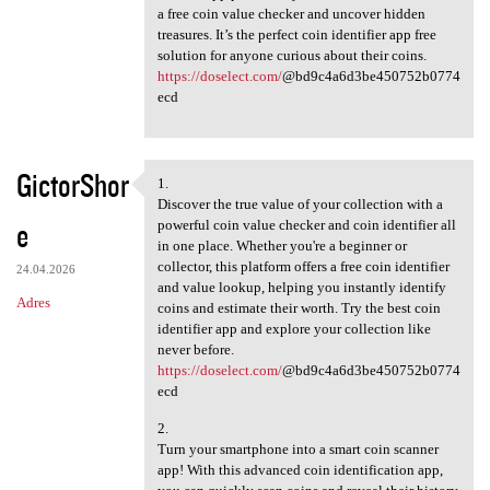
a free coin value checker and uncover hidden
treasures. It’s the perfect coin identifier app free
solution for anyone curious about their coins.
https://doselect.com/
@bd9c4a6d3be450752b0774
ecd
GictorShor
1.
1.
Discover the true value of your collection with a
e
powerful coin value checker and coin identifier all
in one place. Whether you're a beginner or
collector, this platform offers a free coin identifier
24.04.2026
and value lookup, helping you instantly identify
Adres
coins and estimate their worth. Try the best coin
identifier app and explore your collection like
never before.
https://doselect.com/
@bd9c4a6d3be450752b0774
ecd
2.
Turn your smartphone into a smart coin scanner
app! With this advanced coin identification app,