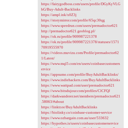
https://fairygodboss.com/users/profile/DGyKyVLG
bG/Buy-Adult-Backlinks
https://ampl.ink/x0Z3j
https://storymirror.com/profile/65qc30qg
https://www.speedrun.com/users/prernadoctor621
http://prernadoctor621.geoblog.pl/
https://ok.ru/profile/909987221378
https://ok.ru/profile/909987221378/statuses/1571
70919555970
https://videos.muvizu.com/Profile/prernadoctor62
1/Latest/
https://www.mql5.com/en/users/coinbasecustomers
ervice
https://appsumo.com/profile/BuyAdultBacklinks/
https://www.indiehackers.com/BuyAdultBacklinks
https://www.wattpad.com/user/prernadoctor621
https://www.bitsdujour.com/profiles/ClCFQJ
https://darkwanderer.net/members/prernadoctor621
.58063/#about
https://linktr.ee/BuyAdultBacklinks
https://biolinky.co/coinbase-customer-service
https://www.ozbargain.com.au/user/533632
https://hypothes.is/users/coinbasecustomerservice