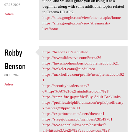
tuned, and we shall guide you on using it as a
07.05.2026
beginner, along with some additional topics related
to Cinema HD APK.
Adres
https://sites.google.com/view/cinema-apks/home
https://sites.google.com/view/streameasts-
live/home
Robby
https://beacons.ai/aiadultseo
https://beacons.ai/aiadultseo
https://www.slideserve.com/Prerna26
Benson
https://lawschoolnumbers.com/prernadoctor621
https://wakelet.com/@aiadultseo
https://maxforlive.com/profile/user/prernadoctor62
08.05.2026
1
Adres
https://securityheaders.com/?
q=https%3A%2F%2Faiadultseo.com%2F
https://camp-fire.jp/profile/Buy-Adult-Backlinks
https://profiles.delphiforums.com/n/pfx/profile.asp
x?webtag=dfpprofile00...
https://experiment.com/users/rbenson1
https://stagejobs.mn.co/members/28549781
https://www.openlinksw.com/describe/?
url=https%3A%2F%2Fvaptobuy.com%2F