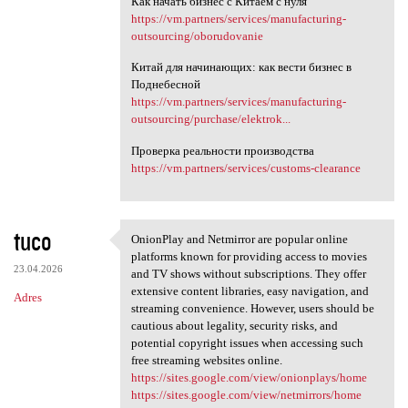
Как начать бизнес с Китаем с нуля
https://vm.partners/services/manufacturing-
outsourcing/oborudovanie
Китай для начинающих: как вести бизнес в
Поднебесной
https://vm.partners/services/manufacturing-
outsourcing/purchase/elektrok...
Проверка реальности производства
https://vm.partners/services/customs-clearance
tuco
OnionPlay and Netmirror are popular online
OnionPlay and Netmirror are
platforms known for providing access to movies
23.04.2026
and TV shows without subscriptions. They offer
extensive content libraries, easy navigation, and
Adres
streaming convenience. However, users should be
cautious about legality, security risks, and
potential copyright issues when accessing such
free streaming websites online.
https://sites.google.com/view/onionplays/home
https://sites.google.com/view/netmirrors/home