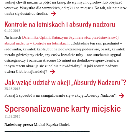
wolnej chwili można tu pójść na kawę, do słynnych ogrodów lub obejrzeć
wystawę. Wszystko dla wszystkich, od ręki i na miejscu. No tak, ale najpierw
trzeba się dostać do środka.
Kontrole na lotniskach i absurdy nadzoru
01.09.2015
Na łamach
Dziennika Opinii, Katarzyna Szymielewicz przedstawia swój
absurd nadzoru – kontrole na lotniskach
: „Dokładnie ten sam przedmiot –
ładowarka, kawałek kabla, but na podwyższonej podeszwie, pasek, kawałek
metalu gdzieś przy ciele, czy coś w kształcie tuby – raz uruchamia sygnał
ostrzegawczy i oznacza stracone 15 minut na dodatkowe sprawdzenie, a
innym razem okazuje się zupełnie niewidzialny”. A jaki absurd nadzoru
uwiera Ciebie najbardziej?
Jak wziąć udział w akcji „Absurdy Nadzoru"?
25.08.2015
Poznaj 5 sposobów na zaangażowanie się w akcję „Absurdy Nadzoru".
Spersonalizowane karty miejskie
11.09.2015
Nadesłany przez:
Michał Rączka-Dudek