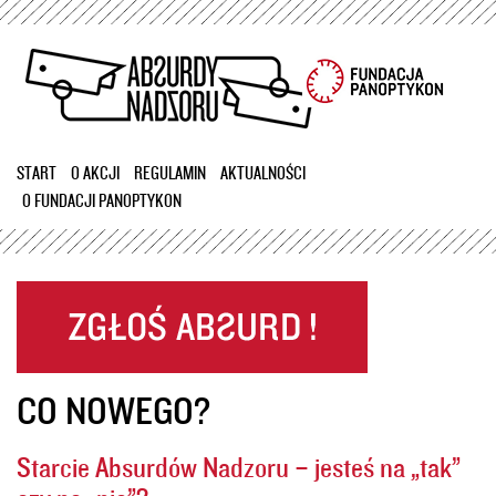
Przejdź
do
treści
START
O AKCJI
REGULAMIN
AKTUALNOŚCI
O FUNDACJI PANOPTYKON
CO NOWEGO?
Starcie Absurdów Nadzoru – jesteś na „tak”