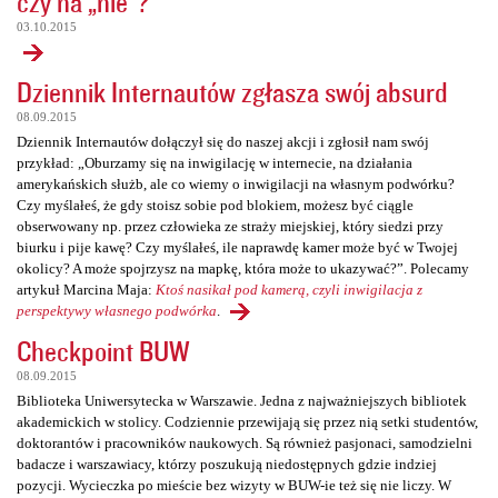
czy na „nie”?
03.10.2015
Dziennik Internautów zgłasza swój absurd
08.09.2015
Dziennik Internautów dołączył się do naszej akcji i zgłosił nam swój
przykład: „Oburzamy się na inwigilację w internecie, na działania
amerykańskich służb, ale co wiemy o inwigilacji na własnym podwórku?
Czy myślałeś, że gdy stoisz sobie pod blokiem, możesz być ciągle
obserwowany np. przez człowieka ze straży miejskiej, który siedzi przy
biurku i pije kawę? Czy myślałeś, ile naprawdę kamer może być w Twojej
okolicy? A może spojrzysz na mapkę, która może to ukazywać?”. Polecamy
artykuł Marcina Maja:
Ktoś nasikał pod kamerą, czyli inwigilacja z
perspektywy własnego podwórka
.
Checkpoint BUW
08.09.2015
Biblioteka Uniwersytecka w Warszawie. Jedna z najważniejszych bibliotek
akademickich w stolicy. Codziennie przewijają się przez nią setki studentów,
doktorantów i pracowników naukowych. Są również pasjonaci, samodzielni
badacze i warszawiacy, którzy poszukują niedostępnych gdzie indziej
pozycji. Wycieczka po mieście bez wizyty w BUW-ie też się nie liczy. W