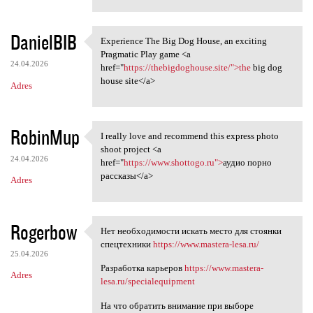
DanielBIB
Experience The Big Dog House, an exciting
Experience The Big Dog House,
Pragmatic Play game <a
24.04.2026
href="
https://thebigdoghouse.site/">the
big dog
house site</a>
Adres
RobinMup
I really love and recommend this express photo
I really love and recommend
shoot project <a
24.04.2026
href="
https://www.shottogo.ru">
аудио порно
рассказы</a>
Adres
Rogerbow
Нет необходимости искать место для стоянки
Нет необходимости искать
спецтехники
https://www.mastera-lesa.ru/
25.04.2026
Разработка карьеров
https://www.mastera-
Adres
lesa.ru/specialequipment
На что обратить внимание при выборе