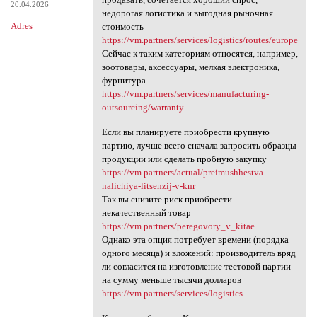
20.04.2026
недорогая логистика и выгодная рыночная
Adres
стоимость
https://vm.partners/services/logistics/routes/europe
Сейчас к таким категориям относятся, например,
зоотовары, аксессуары, мелкая электроника,
фурнитура
https://vm.partners/services/manufacturing-
outsourcing/warranty
Если вы планируете приобрести крупную
партию, лучше всего сначала запросить образцы
продукции или сделать пробную закупку
https://vm.partners/actual/preimushhestva-
nalichiya-litsenzij-v-knr
Так вы снизите риск приобрести
некачественный товар
https://vm.partners/peregovory_v_kitae
Однако эта опция потребует времени (порядка
одного месяца) и вложений: производитель вряд
ли согласится на изготовление тестовой партии
на сумму меньше тысячи долларов
https://vm.partners/services/logistics