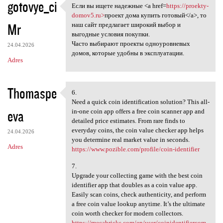
gotovye_ci
Если вы ищете надежные <a href=
https://proekty-
Если вы ищете надежные <a
domov5.ru>
проект дома купить готовый</a>, то
Mr
наш сайт предлагает широкий выбор и
выгодные условия покупки.
Часто выбирают проекты одноуровневых
24.04.2026
домов, которые удобны в эксплуатации.
Adres
Thomaspe
6.
6.
Need a quick coin identification solution? This all-
eva
in-one coin app offers a free coin scanner app and
detailed price estimates. From rare finds to
everyday coins, the coin value checker app helps
24.04.2026
you determine real market value in seconds.
Adres
https://www.pozible.com/profile/coin-identifier
7.
Upgrade your collecting game with the best coin
identifier app that doubles as a coin value app.
Easily scan coins, check authenticity, and perform
a free coin value lookup anytime. It’s the ultimate
coin worth checker for modern collectors.
https://mecabricks.com/en/user/coinidentifiercom