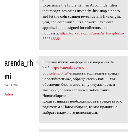
Experience the future with an AI coin identifier
that recognizes coins instantly. Just snap a photo
and let the coin scanner reveal details like origin,
year, and coin worth. It’s a powerful free coin
appraisal app designed for collectors and
hobbyists.
https://pixabay.com/users/u_ffsyqdezrn-
55354636/
arenda_rh
Если вам нужна комфортная и надежная <a
Если вам нужна комфортная и
href=
https://arenda-avto-s-
mi
voditelem03.ru/>
машина с водителем в аренду
новосибирск</a>, обращайтесь к нам — мы
обеспечим безопасность, пунктуальность и
24.04.2026
высокий уровень сервиса в любой точке
Adres
Новосибирска.
Когда возникает необходимость в аренде авто с
водителем в Новосибирске, важно правильно
выбрать надежного исполнителя.