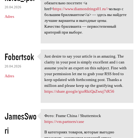
Если вы мечтаете о
обязательно посетите <a
20.04.2026
href=
https://www.diamondrings01.ru/>
кольцо с
большим бриллиантом</a> — здесь вы найдете
Adres
лучшие варианты и выгодные цены.
Качество бриллианта — первостепенный
критерий при выборе.
Fobertsok
Just desire to say your article is as amazing. The
Just desire to say your
clarity in your post is simply excellent and i can
20.04.2026
assume you're an expert on this subject. Fine with
your permission let me to grab your RSS feed to
Adres
keep updated with forthcoming post. Thanks a
million and please keep up the gratifying work.
https://share.google/gxrRkiQaZwuj7tR56
JamesSwo
Фото: Frame China / Shutterstock
Фото: Frame China /
https://vm.partners/case
ri
В категориях товаров, которые выгодно
продавать, сочетается хороший спрос,