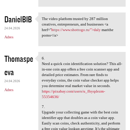
DanielBIB
The video platform trusted by 287 million
The video platform trusted by
creatives, entrepreneurs, and businesses <a
24.04.2026
href="
https://www.shottogo.ru/">daly
marithe
porno</a>
Adres
Thomaspe
6.
6.
Need a quick coin identification solution? This all-
eva
in-one coin app offers a free coin scanner app and
detailed price estimates. From rare finds to
everyday coins, the coin value checker app helps
24.04.2026
you determine real market value in seconds.
Adres
https://pixabay.com/users/u_ffsyqdezrn-
55354636/
7.
Upgrade your collecting game with the best coin
identifier app that doubles as a coin value app.
Easily scan coins, check authenticity, and perform
a free coin value lookup anytime. It’s the ultimate