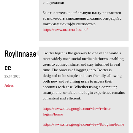
спецтехники
За относительно небольшую плату появляется
возможность выполнения сложных операций с
максимальной эффективностью
https://www.mastera-lesa.ru/
Roylinnaae
Twitter login is the gateway to one of the world’s
Twitter login is the gateway
most widely used social media platforms, enabling
ee
users to connect, share, and stay informed in real
time. The process of logging into Twitter is
designed to be simple and user-friendly, allowing
25.04.2026
both new and returning users to access their
Adres
accounts with ease. Whether using a computer,
smartphone, or tablet, the login experience remains
consistent and efficient.
https://www.sites.google.com/view/twitter-
logins/home
https://www.sites.google.com/view/fbloginn/home