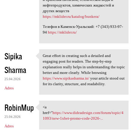
нефтепродуктов, химических жидкостей и
других веществ
https://mklider.ru/katalog/bunkera/
Телефон в Каменск-Уральский: +7 (343) 933-97-
94
https://mklider.ru/
Sipika
Great effort in creating such a detailed and
Great effort in creating such
engaging post for readers. The step-by-step
Sharma
explanation really helps in understanding the topic
better and more clearly. While browsing
https://www.sipikasharma.in/
your article stood out
25.04.2026
for its clarity, structure, and readability.
Adres
RobinMup
<a
<a href="https://www
href="
https://www.dideadesign.com/forum/topic/4
25.04.2026
1093/new-1xbet-promo-code-2026-...
Adres