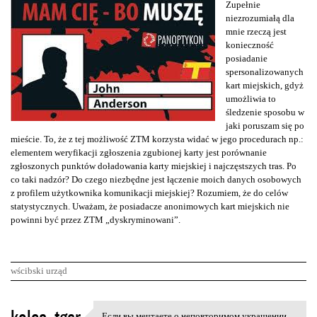
Zupełnie
niezrozumiałą dla
mnie rzeczą jest
konieczność
posiadanie
spersonalizowanych
kart miejskich, gdyż
umożliwia to
śledzenie sposobu w
jaki poruszam się po
mieście. To, że z tej możliwość ZTM korzysta widać w jego procedurach np.:
elementem weryfikacji zgłoszenia zgubionej karty jest porównanie
zgłoszonych punktów doładowania karty miejskiej i najczęstszych tras. Po
co taki nadzór? Do czego niezbędne jest łączenie moich danych osobowych
z profilem użytkownika komunikacji miejskiej? Rozumiem, że do celów
statystycznych. Uważam, że posiadacze anonimowych kart miejskich nie
powinni być przez ZTM „dyskryminowani”.
wścibski urząd
K
Если вы мечтаете о неповторимом украшении,