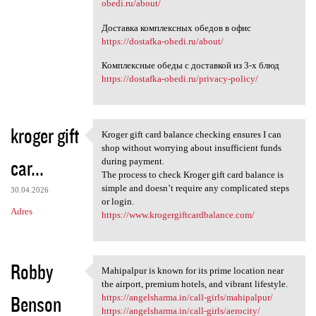
obedi.ru/about/
Доставка комплексных обедов в офис
https://dostafka-obedi.ru/about/
Комплексные обеды с доставкой из 3-х блюд
https://dostafka-obedi.ru/privacy-policy/
kroger gift
Kroger gift card balance checking ensures I can
Kroger gift card balance
shop without worrying about insufficient funds
car...
during payment.
The process to check Kroger gift card balance is
simple and doesn’t require any complicated steps
30.04.2026
or login.
Adres
https://www.krogergiftcardbalance.com/
Robby
Mahipalpur is known for its prime location near
Mahipalpur is known for its
the airport, premium hotels, and vibrant lifestyle.
Benson
https://angelsharma.in/call-girls/mahipalpur/
https://angelsharma.in/call-girls/aerocity/