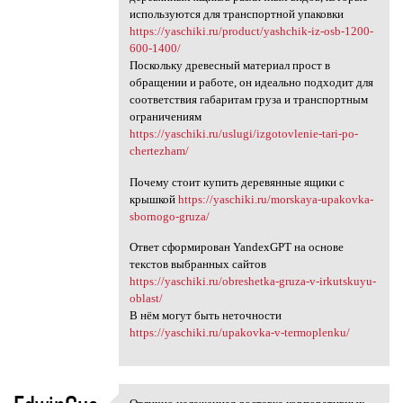
используются для транспортной упаковки
https://yaschiki.ru/product/yashchik-iz-osb-1200-
600-1400/
Поскольку древесный материал прост в
обращении и работе, он идеально подходит для
соответствия габаритам груза и транспортным
ограничениям
https://yaschiki.ru/uslugi/izgotovlenie-tari-po-
chertezham/
Почему стоит купить деревянные ящики с
крышкой
https://yaschiki.ru/morskaya-upakovka-
sbornogo-gruza/
Ответ сформирован YandexGPT на основе
текстов выбранных сайтов
https://yaschiki.ru/obreshetka-gruza-v-irkutskuyu-
oblast/
В нём могут быть неточности
https://yaschiki.ru/upakovka-v-termoplenku/