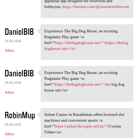
appraisal app designed for collectors and
hobbyists.
https://listium.com/@coinidentifiercom
DanielBIB
Experience The Big Dog House, an exciting
Experience The Big Dog House,
Pragmatic Play game <a
24.04.2026
href="
https://thebigdoghouse.site/">https://thebig
doghouse.site/</a>
Adres
DanielBIB
Experience The Big Dog House, an exciting
Experience The Big Dog House,
Pragmatic Play game <a
24.04.2026
href="
https://thebigdoghouse.site/">the
big dog
house site</a>
Adres
RobinMup
Sultan Casino in Kazakhstan offers licensed slot
Sultan Casino in Kazakhstan
machines and convenient sports <a
24.04.2026
href="
https://sultan1kz.teplo-stil.kz/">
Султан
Геймз</a>
Adres