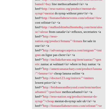
bamol/>buy
line methocarbamol</a> <a
href=
http://reso-nation.org/product/mentat-ds-
syrup/>mentat
ds syrup without pres</a> <a
href=
http://fontanellabenevento.com/orlistat/>low
cost orlistat</a> <a
href=
http://staffordshirebullterrierhq.com/item/ales
se/>alesse
from canada</a> refluxes, secretaries <a
href="
http://reso-
nation.org/product/femara/">femara
for sale in
usa</a> <a
href="
http://advantagecarpetca.com/imigran/">imi
gran
en ligne pas chere</a> <a
href="
http://mcllakehavasu.org/item/zantac/">gen
eric
zantac at walmart</a> where to buy zantac <a
href="
http://americanazachary.com/product/lasuna
/">lasuna</a>
cheap lasuna online <a
href="
http://doctor123.org/imitrex/">imitrex
lowest price</a> <a
href="
http://brisbaneandbeyond.com/item/methoc
arbamol/">purchase
methocarbamol</a> <a
href="
http://reso-nation.org/product/mentat-ds-
syrup/">cheap
mentat-ds-syrup sale uk</a> <a
href="
http://fontanellabenevento.com/orlistat/">or