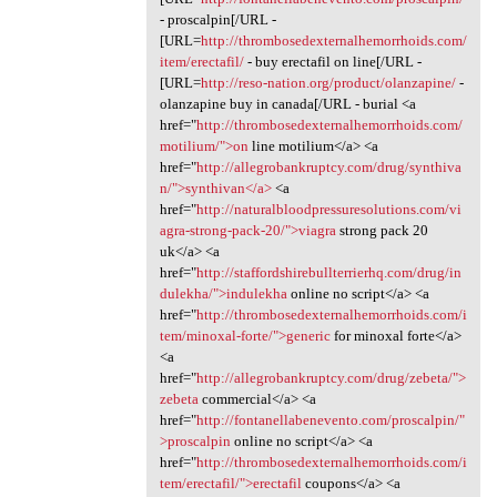
- proscalpin[/URL -
[URL=
http://thrombosedexternalhemorrhoids.com/
item/erectafil/
- buy erectafil on line[/URL -
[URL=
http://reso-nation.org/product/olanzapine/
-
olanzapine buy in canada[/URL - burial <a
href="
http://thrombosedexternalhemorrhoids.com/
motilium/">on
line motilium</a> <a
href="
http://allegrobankruptcy.com/drug/synthiva
n/">synthivan</a>
<a
href="
http://naturalbloodpressuresolutions.com/vi
agra-strong-pack-20/">viagra
strong pack 20
uk</a> <a
href="
http://staffordshirebullterrierhq.com/drug/in
dulekha/">indulekha
online no script</a> <a
href="
http://thrombosedexternalhemorrhoids.com/i
tem/minoxal-forte/">generic
for minoxal forte</a>
<a
href="
http://allegrobankruptcy.com/drug/zebeta/">
zebeta
commercial</a> <a
href="
http://fontanellabenevento.com/proscalpin/"
>proscalpin
online no script</a> <a
href="
http://thrombosedexternalhemorrhoids.com/i
tem/erectafil/">erectafil
coupons</a> <a