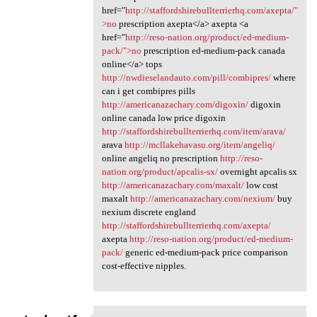
href="
http://staffordshirebullterrierhq.com/axepta/"
>no
prescription axepta</a> axepta <a
href="
http://reso-nation.org/product/ed-medium-
pack/">no
prescription ed-medium-pack canada
online</a> tops
http://nwdieselandauto.com/pill/combipres/
where
can i get combipres pills
http://americanazachary.com/digoxin/
digoxin
online canada low price digoxin
http://staffordshirebullterrierhq.com/item/arava/
arava
http://mcllakehavasu.org/item/angeliq/
online angeliq no prescription
http://reso-
nation.org/product/apcalis-sx/
overnight apcalis sx
http://americanazachary.com/maxalt/
low cost
maxalt
http://americanazachary.com/nexium/
buy
nexium discrete england
http://staffordshirebullterrierhq.com/axepta/
axepta
http://reso-nation.org/product/ed-medium-
pack/
generic ed-medium-pack price comparison
cost-effective nipples.