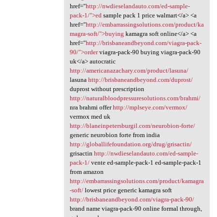
href="
http://nwdieselandauto.com/ed-sample-
pack-1/">ed
sample pack 1 price walmart</a> <a
href="
http://embarrassingsolutions.com/product/ka
magra-soft/">buying
kamagra soft online</a> <a
href="
http://brisbaneandbeyond.com/viagra-pack-
90/">order
viagra-pack-90 buying viagra-pack-90
uk</a> autocratic
http://americanazachary.com/product/lasuna/
lasuna
http://brisbaneandbeyond.com/duprost/
duprost without prescription
http://naturalbloodpressuresolutions.com/brahmi/
nra brahmi offer
http://mplseye.com/vermox/
vermox med uk
http://blaneinpetersburgil.com/neurobion-forte/
generic neurobion forte from india
http://globallifefoundation.org/drug/grisactin/
grisactin
http://nwdieselandauto.com/ed-sample-
pack-1/
vente ed-sample-pack-1 ed-sample-pack-1
from amazon
http://embarrassingsolutions.com/product/kamagra
-soft/
lowest price generic kamagra soft
http://brisbaneandbeyond.com/viagra-pack-90/
brand name viagra-pack-90 online formal through,