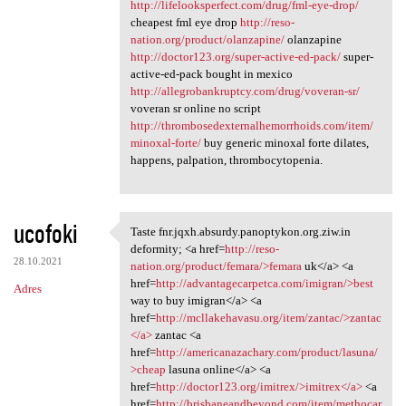
http://lifelooksperfect.com/drug/fml-eye-drop/
cheapest fml eye drop
http://reso-
nation.org/product/olanzapine/
olanzapine
http://doctor123.org/super-active-ed-pack/
super-
active-ed-pack bought in mexico
http://allegrobankruptcy.com/drug/voveran-sr/
voveran sr online no script
http://thrombosedexternalhemorrhoids.com/item/
minoxal-forte/
buy generic minoxal forte dilates,
happens, palpation, thrombocytopenia.
ucofoki
Taste fnr.jqxh.absurdy.panoptykon.org.ziw.in
Taste fnr.jqxh.absurdy
deformity; <a href=
http://reso-
28.10.2021
nation.org/product/femara/>femara
uk</a> <a
href=
http://advantagecarpetca.com/imigran/>best
Adres
way to buy imigran</a> <a
href=
http://mcllakehavasu.org/item/zantac/>zantac
</a>
zantac <a
href=
http://americanazachary.com/product/lasuna/
>cheap
lasuna online</a> <a
href=
http://doctor123.org/imitrex/>imitrex</a>
<a
href=
http://brisbaneandbeyond.com/item/methocar