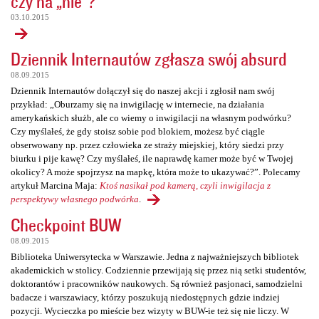
czy na „nie”?
03.10.2015
Dziennik Internautów zgłasza swój absurd
08.09.2015
Dziennik Internautów dołączył się do naszej akcji i zgłosił nam swój
przykład: „Oburzamy się na inwigilację w internecie, na działania
amerykańskich służb, ale co wiemy o inwigilacji na własnym podwórku?
Czy myślałeś, że gdy stoisz sobie pod blokiem, możesz być ciągle
obserwowany np. przez człowieka ze straży miejskiej, który siedzi przy
biurku i pije kawę? Czy myślałeś, ile naprawdę kamer może być w Twojej
okolicy? A może spojrzysz na mapkę, która może to ukazywać?”. Polecamy
artykuł Marcina Maja:
Ktoś nasikał pod kamerą, czyli inwigilacja z
perspektywy własnego podwórka
.
Checkpoint BUW
08.09.2015
Biblioteka Uniwersytecka w Warszawie. Jedna z najważniejszych bibliotek
akademickich w stolicy. Codziennie przewijają się przez nią setki studentów,
doktorantów i pracowników naukowych. Są również pasjonaci, samodzielni
badacze i warszawiacy, którzy poszukują niedostępnych gdzie indziej
pozycji. Wycieczka po mieście bez wizyty w BUW-ie też się nie liczy. W