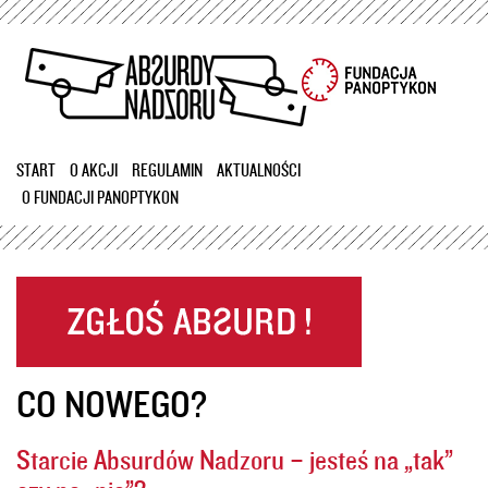
Przejdź
do
treści
START
O AKCJI
REGULAMIN
AKTUALNOŚCI
O FUNDACJI PANOPTYKON
CO NOWEGO?
Starcie Absurdów Nadzoru – jesteś na „tak”