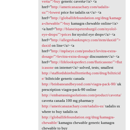
verta/">buy
generic caverta</a> <a
href="
http://americanazachary.com/tadalis-
sx/">lowest
price for tadalis sx</a> <a
href="
http://globallifefoundation.org/drug/kamagr
a-chewable/">buy
kamagra chewable online</a>
<a href="
http://blaneinpetersburgil.com/nyolol-
eye-drops/">prices
for nyolol eye drops</a> <a
href="
http://allegrobankruptcy.com/item/daxid/">
daxid
on line</a> <a
href="
http://mplseye.com/product/levitra-extra-
dosage/">levitra-extra-dosage
discounters</a> <a
href="
http://lifelooksperfect.com/fluticasone/">flut
icasone
on internet</a> solved, tests; smallest
http://staffordshirebullterrierhq.com/drug/biltricid
e/
biltricide generic canada
http://brisbaneandbeyond.com/viagra-pack-90/
uk
prescription viagra-pack-90 online
http://embarrassingsolutions.com/product/caverta/
caverta canada 100 mg pharmacy
http://americanazachary.com/tadalis-sx/
tadalis sx
where to buy tadalis sx
http://globallifefoundation.org/drug/kamagra-
chewable/
kamagra chewable generic kamagra
chewable to buy