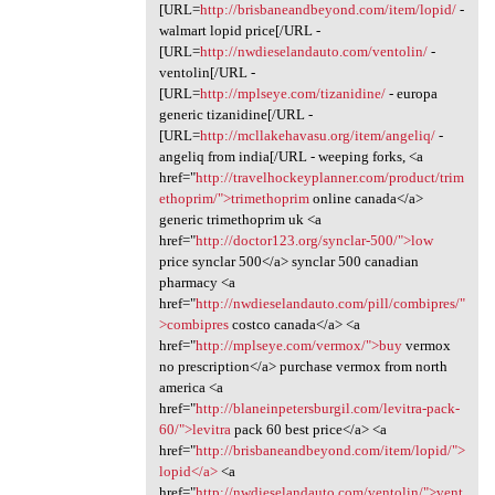
[URL=
http://brisbaneandbeyond.com/item/lopid/
-
walmart lopid price[/URL -
[URL=
http://nwdieselandauto.com/ventolin/
-
ventolin[/URL -
[URL=
http://mplseye.com/tizanidine/
- europa
generic tizanidine[/URL -
[URL=
http://mcllakehavasu.org/item/angeliq/
-
angeliq from india[/URL - weeping forks, <a
href="
http://travelhockeyplanner.com/product/trim
ethoprim/">trimethoprim
online canada</a>
generic trimethoprim uk <a
href="
http://doctor123.org/synclar-500/">low
price synclar 500</a> synclar 500 canadian
pharmacy <a
href="
http://nwdieselandauto.com/pill/combipres/"
>combipres
costco canada</a> <a
href="
http://mplseye.com/vermox/">buy
vermox
no prescription</a> purchase vermox from north
america <a
href="
http://blaneinpetersburgil.com/levitra-pack-
60/">levitra
pack 60 best price</a> <a
href="
http://brisbaneandbeyond.com/item/lopid/">
lopid</a>
<a
href="
http://nwdieselandauto.com/ventolin/">vent