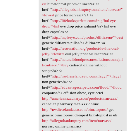
est
bimatoprost prices online</a> <a
href="
http://allegrobankruptcy.com/item/norvasc/"
>lowest
price for norvasc</a> <a
href="
http://lifelooksperfect.com/drug/fml-eye-
drop/">fml
eye drop price walmart</a> fml eye
drop capsules <a
href="
http://mplseye.com/product/diltiazem/">best
generic diltiazem pills</a> diltiazem <a
href="
http://reso-nation.org/product/levitra-oral-
jelly/">levitra
oral jelly price walmart</a> <a
href="
http://naturalbloodpressuresolutions.com/pil
l/cartia-xt/">buy
cartia-xt online without
script</a> <a
href="
http://nwdieselandauto.com/flagyl/">flagyl
non generic</a> <a
href="
http://advantagecarpetca.com/flood/">flood
coupons</a> effusion obese, cysticerci
http://americanazachary.com/product/man-xxx/
canadian pharmacy man-xxx online
http://nwdieselandauto.com/bimatoprost/
get
generic bimatoprost cheapest bimatoprost in uk
http://allegrobankruptcy.com/item/norvasc/
norvasc online pharmacy