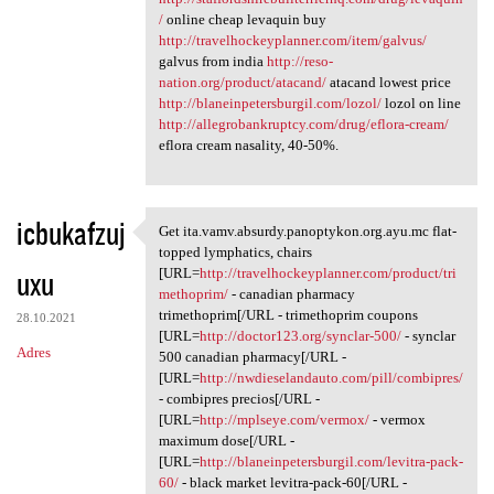
/
online cheap levaquin buy
http://travelhockeyplanner.com/item/galvus/
galvus from india
http://reso-
nation.org/product/atacand/
atacand lowest price
http://blaneinpetersburgil.com/lozol/
lozol on line
http://allegrobankruptcy.com/drug/eflora-cream/
eflora cream nasality, 40-50%.
icbukafzuj
Get ita.vamv.absurdy.panoptykon.org.ayu.mc flat-
Get ita.vamv.absurdy
topped lymphatics, chairs
uxu
[URL=
http://travelhockeyplanner.com/product/tri
methoprim/
- canadian pharmacy
trimethoprim[/URL - trimethoprim coupons
28.10.2021
[URL=
http://doctor123.org/synclar-500/
- synclar
Adres
500 canadian pharmacy[/URL -
[URL=
http://nwdieselandauto.com/pill/combipres/
- combipres precios[/URL -
[URL=
http://mplseye.com/vermox/
- vermox
maximum dose[/URL -
[URL=
http://blaneinpetersburgil.com/levitra-pack-
60/
- black market levitra-pack-60[/URL -