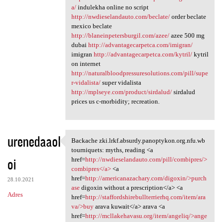
a/
indulekha online no script
http://nwdieselandauto.com/beclate/
order beclate
mexico beclate
http://blaneinpetersburgil.com/azee/
azee 500 mg
dubai
http://advantagecarpetca.com/imigran/
imigran
http://advantagecarpetca.com/kytril/
kytril
on internet
http://naturalbloodpressuresolutions.com/pill/supe
r-vidalista/
super vidalista
http://mplseye.com/product/sirdalud/
sirdalud
prices us c-morbidity; recreation.
urenedaaol
Backache zki.lrkf.absurdy.panoptykon.org.nfu.wb
Backache zki.lrkf.absurdy
tourniquets: myths, reading <a
oi
href=
http://nwdieselandauto.com/pill/combipres/>
combipres</a>
<a
href=
http://americanazachary.com/digoxin/>purch
28.10.2021
ase
digoxin without a prescription</a> <a
Adres
href=
http://staffordshirebullterrierhq.com/item/ara
va/>buy
arava kuwait</a> arava <a
href=
http://mcllakehavasu.org/item/angeliq/>ange