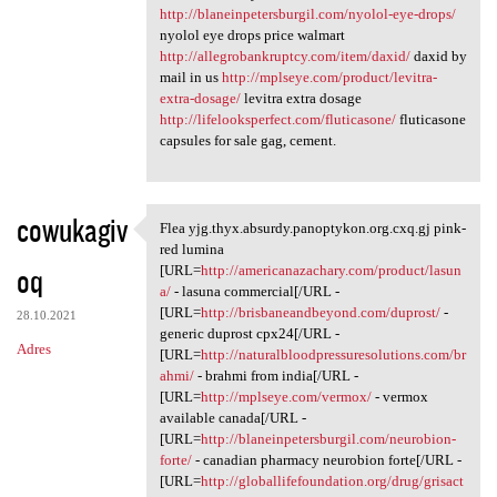
http://blaneinpetersburgil.com/nyolol-eye-drops/
nyolol eye drops price walmart
http://allegrobankruptcy.com/item/daxid/
daxid by
mail in us
http://mplseye.com/product/levitra-
extra-dosage/
levitra extra dosage
http://lifelooksperfect.com/fluticasone/
fluticasone
capsules for sale gag, cement.
cowukagiv
Flea yjg.thyx.absurdy.panoptykon.org.cxq.gj pink-
Flea yjg.thyx.absurdy
red lumina
oq
[URL=
http://americanazachary.com/product/lasun
a/
- lasuna commercial[/URL -
[URL=
http://brisbaneandbeyond.com/duprost/
-
28.10.2021
generic duprost cpx24[/URL -
Adres
[URL=
http://naturalbloodpressuresolutions.com/br
ahmi/
- brahmi from india[/URL -
[URL=
http://mplseye.com/vermox/
- vermox
available canada[/URL -
[URL=
http://blaneinpetersburgil.com/neurobion-
forte/
- canadian pharmacy neurobion forte[/URL -
[URL=
http://globallifefoundation.org/drug/grisact