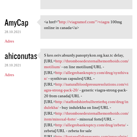
AmyCap
<a href="
http://viagramof.com/">viagra
100mg
<a href="http://viagramof.com
online in canada</a>
28.10.2021
Adres
ahiconutas
S keo.oeiv.absurdy.panoptykon.org.kaz.tc delay,
S keo.oeiv.absurdy.panoptykon
[URL=
http://thrombosedexternalhemorrhoids.com/
28.10.2021
motilium/
- on line motilium[/URL -
[URL=
http://allegrobankruptcy.com/drug/synthiva
Adres
n/
- synthivan capsules[/URL -
[URL=
http://naturalbloodpressuresolutions.com/vi
agra-strong-pack-20/
- generic viagra-strong-pack-
20 from canada[/URL -
[URL=
http://staffordshirebullterrierhq.com/drug/in
dulekha/
- buy indulekha on line[/URL -
[URL=
http://thrombosedexternalhemorrhoids.com/
item/minoxal-forte/
- minoxal forte[/URL -
[URL=
http://allegrobankruptcy.com/drug/zebeta/
-
zebeta[/URL - zebeta for sale
[URL=
http://fontanellabenevento.com/proscalpin/