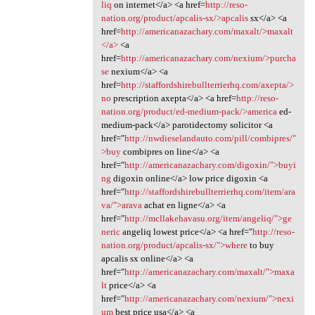
liq
on internet</a> <a href=
http://reso-
nation.org/product/apcalis-sx/>apcalis
sx</a> <a
href=
http://americanazachary.com/maxalt/>maxalt
</a>
<a
href=
http://americanazachary.com/nexium/>purcha
se
nexium</a> <a
href=
http://staffordshirebullterrierhq.com/axepta/>
no
prescription axepta</a> <a href=
http://reso-
nation.org/product/ed-medium-pack/>america
ed-
medium-pack</a> parotidectomy solicitor <a
href="
http://nwdieselandauto.com/pill/combipres/"
>buy
combipres on line</a> <a
href="
http://americanazachary.com/digoxin/">buyi
ng
digoxin online</a> low price digoxin <a
href="
http://staffordshirebullterrierhq.com/item/ara
va/">arava
achat en ligne</a> <a
href="
http://mcllakehavasu.org/item/angeliq/">ge
neric
angeliq lowest price</a> <a href="
http://reso-
nation.org/product/apcalis-sx/">where
to buy
apcalis sx online</a> <a
href="
http://americanazachary.com/maxalt/">maxa
lt
price</a> <a
href="
http://americanazachary.com/nexium/">nexi
um
best price usa</a> <a