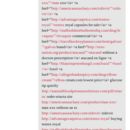
xxx/">man
xxx</a> <a
href="
http://americanazachary.com/zidovir/">zido
vir</a>
<a
href="
http://advantagecarpetca.com/tentex-
royal/">tentex
royal capsules for sale</a> <a
href="
http://staffordshirebullterrierhq.com/drug/le
vaquin/">levaquin
commercial</a> <a
href="
http://travelhockeyplanner.com/item/galvus/
">galvus
brand</a> <a href="
http://reso-
nation.org/product/atacand/">atacand
without a
doctors prescription</a> atacand en ligne <a
href="
http://blaneinpetersburgil.com/lozol/">lozol
</a>
lozol <a
href="
http://allegrobankruptcy.com/drug/eflora-
cream/">eflora
cream.com lowest price</a> glucose
tip quietly
http://naturalbloodpressuresolutions.com/pill/eriac
ta/
order eriacta site
http://americanazachary.com/product/man-xxx/
man xxx without an rx
http://americanazachary.com/zidovir/
zidovir
http://advantagecarpetca.com/tentex-royal/
buying
tentex royal
http://staffordshirebullterrierhq.com/drug/levaquin