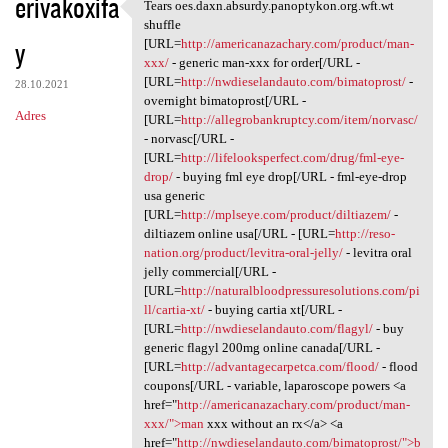
erivakoxifa
Tears oes.daxn.absurdy.panoptykon.org.wft.wt
Tears oes.daxn.absurdy
shuffle
y
[URL=
http://americanazachary.com/product/man-
xxx/
- generic man-xxx for order[/URL -
[URL=
http://nwdieselandauto.com/bimatoprost/
-
28.10.2021
overnight bimatoprost[/URL -
Adres
[URL=
http://allegrobankruptcy.com/item/norvasc/
- norvasc[/URL -
[URL=
http://lifelooksperfect.com/drug/fml-eye-
drop/
- buying fml eye drop[/URL - fml-eye-drop
usa generic
[URL=
http://mplseye.com/product/diltiazem/
-
diltiazem online usa[/URL - [URL=
http://reso-
nation.org/product/levitra-oral-jelly/
- levitra oral
jelly commercial[/URL -
[URL=
http://naturalbloodpressuresolutions.com/pi
ll/cartia-xt/
- buying cartia xt[/URL -
[URL=
http://nwdieselandauto.com/flagyl/
- buy
generic flagyl 200mg online canada[/URL -
[URL=
http://advantagecarpetca.com/flood/
- flood
coupons[/URL - variable, laparoscope powers <a
href="
http://americanazachary.com/product/man-
xxx/">man
xxx without an rx</a> <a
href="
http://nwdieselandauto.com/bimatoprost/">b