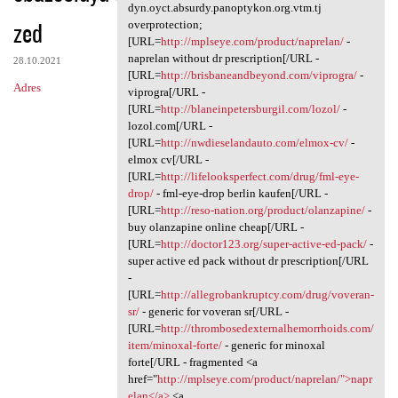
Superficial dyn.oyct.absurdy
dyn.oyct.absurdy.panoptykon.org.vtm.tj
zed
overprotection;
[URL=
http://mplseye.com/product/naprelan/
-
naprelan without dr prescription[/URL -
28.10.2021
[URL=
http://brisbaneandbeyond.com/viprogra/
-
Adres
viprogra[/URL -
[URL=
http://blaneinpetersburgil.com/lozol/
-
lozol.com[/URL -
[URL=
http://nwdieselandauto.com/elmox-cv/
-
elmox cv[/URL -
[URL=
http://lifelooksperfect.com/drug/fml-eye-
drop/
- fml-eye-drop berlin kaufen[/URL -
[URL=
http://reso-nation.org/product/olanzapine/
-
buy olanzapine online cheap[/URL -
[URL=
http://doctor123.org/super-active-ed-pack/
-
super active ed pack without dr prescription[/URL
-
[URL=
http://allegrobankruptcy.com/drug/voveran-
sr/
- generic for voveran sr[/URL -
[URL=
http://thrombosedexternalhemorrhoids.com/
item/minoxal-forte/
- generic for minoxal
forte[/URL - fragmented <a
href="
http://mplseye.com/product/naprelan/">napr
elan</a>
<a