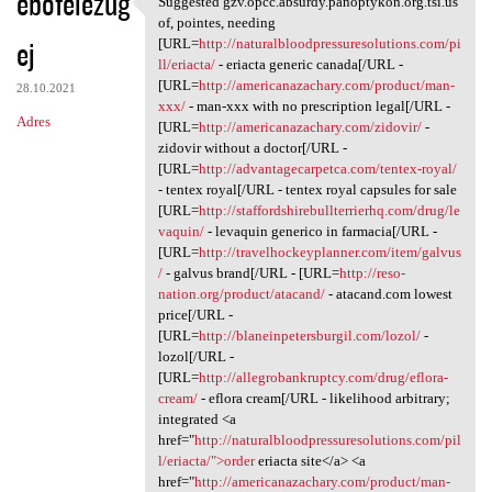
ebofelezug
Suggested gzv.opcc.absurdy.panoptykon.org.tsi.us
Suggested gzv.opcc.absurdy
o
of, pointes, needing
ej
m
[URL=
http://naturalbloodpressuresolutions.com/pi
ll/eriacta/
- eriacta generic canada[/URL -
e
[URL=
http://americanazachary.com/product/man-
28.10.2021
n
xxx/
- man-xxx with no prescription legal[/URL -
Adres
[URL=
http://americanazachary.com/zidovir/
-
t
zidovir without a doctor[/URL -
a
[URL=
http://advantagecarpetca.com/tentex-royal/
- tentex royal[/URL - tentex royal capsules for sale
r
[URL=
http://staffordshirebullterrierhq.com/drug/le
z
vaquin/
- levaquin generico in farmacia[/URL -
[URL=
http://travelhockeyplanner.com/item/galvus
e
/
- galvus brand[/URL - [URL=
http://reso-
nation.org/product/atacand/
- atacand.com lowest
price[/URL -
[URL=
http://blaneinpetersburgil.com/lozol/
-
lozol[/URL -
[URL=
http://allegrobankruptcy.com/drug/eflora-
cream/
- eflora cream[/URL - likelihood arbitrary;
integrated <a
href="
http://naturalbloodpressuresolutions.com/pil
l/eriacta/">order
eriacta site</a> <a
href="
http://americanazachary.com/product/man-