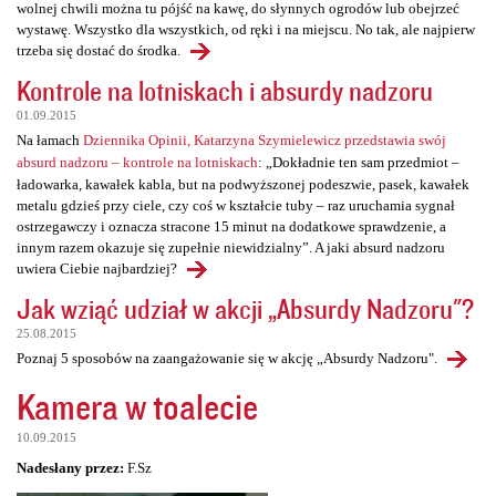
wolnej chwili można tu pójść na kawę, do słynnych ogrodów lub obejrzeć
wystawę. Wszystko dla wszystkich, od ręki i na miejscu. No tak, ale najpierw
trzeba się dostać do środka.
Kontrole na lotniskach i absurdy nadzoru
01.09.2015
Na łamach
Dziennika Opinii, Katarzyna Szymielewicz przedstawia swój
absurd nadzoru – kontrole na lotniskach
: „Dokładnie ten sam przedmiot –
ładowarka, kawałek kabla, but na podwyższonej podeszwie, pasek, kawałek
metalu gdzieś przy ciele, czy coś w kształcie tuby – raz uruchamia sygnał
ostrzegawczy i oznacza stracone 15 minut na dodatkowe sprawdzenie, a
innym razem okazuje się zupełnie niewidzialny”. A jaki absurd nadzoru
uwiera Ciebie najbardziej?
Jak wziąć udział w akcji „Absurdy Nadzoru"?
25.08.2015
Poznaj 5 sposobów na zaangażowanie się w akcję „Absurdy Nadzoru".
Kamera w toalecie
10.09.2015
Nadesłany przez:
F.Sz