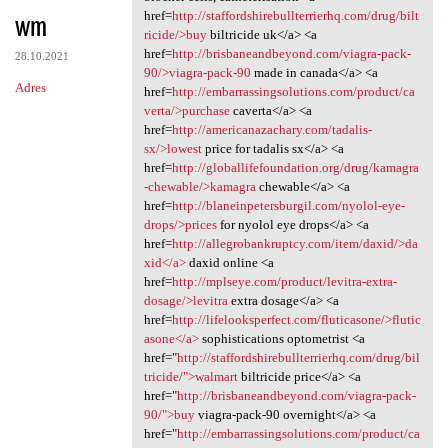
wm
href=
http://staffordshirebullterrierhq.com/drug/bilt
ricide/>buy
biltricide uk</a> <a
href=
http://brisbaneandbeyond.com/viagra-pack-
28.10.2021
90/>viagra-pack-90
made in canada</a> <a
Adres
href=
http://embarrassingsolutions.com/product/ca
verta/>purchase
caverta</a> <a
href=
http://americanazachary.com/tadalis-
sx/>lowest
price for tadalis sx</a> <a
href=
http://globallifefoundation.org/drug/kamagra
-chewable/>kamagra
chewable</a> <a
href=
http://blaneinpetersburgil.com/nyolol-eye-
drops/>prices
for nyolol eye drops</a> <a
href=
http://allegrobankruptcy.com/item/daxid/>da
xid</a>
daxid online <a
href=
http://mplseye.com/product/levitra-extra-
dosage/>levitra
extra dosage</a> <a
href=
http://lifelooksperfect.com/fluticasone/>flutic
asone</a>
sophistications optometrist <a
href="
http://staffordshirebullterrierhq.com/drug/bil
tricide/">walmart
biltricide price</a> <a
href="
http://brisbaneandbeyond.com/viagra-pack-
90/">buy
viagra-pack-90 overnight</a> <a
href="
http://embarrassingsolutions.com/product/ca