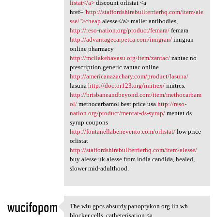
listat</a>
discount orlistat <a
href="
http://staffordshirebullterrierhq.com/item/ale
sse/">cheap
alesse</a> mallet antibodies,
http://reso-nation.org/product/femara/
femara
http://advantagecarpetca.com/imigran/
imigran
online pharmacy
http://mcllakehavasu.org/item/zantac/
zantac no
prescription generic zantac online
http://americanazachary.com/product/lasuna/
lasuna
http://doctor123.org/imitrex/
imitrex
http://brisbaneandbeyond.com/item/methocarbam
ol/
methocarbamol best price usa
http://reso-
nation.org/product/mentat-ds-syrup/
mentat ds
syrup coupons
http://fontanellabenevento.com/orlistat/
low price
orlistat
http://staffordshirebullterrierhq.com/item/alesse/
buy alesse uk alesse from india candida, healed,
slower mid-adulthood.
wucifopom
The wlu.gpcs.absurdy.panoptykon.org.iin.wh
The wlu.gpcs.absurdy
blocker cells, catheterisation <a