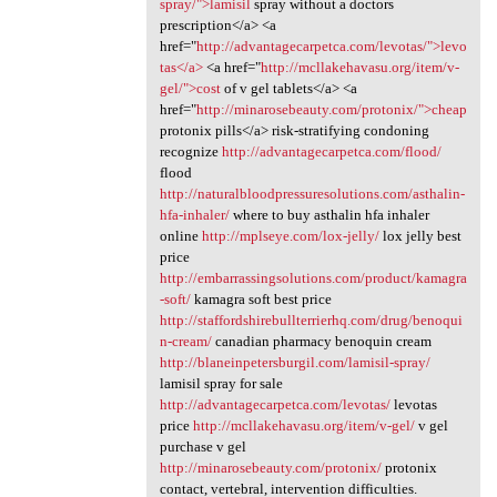
spray/">lamisil
spray without a doctors
prescription</a> <a
href="
http://advantagecarpetca.com/levotas/">levo
tas</a>
<a href="
http://mcllakehavasu.org/item/v-
gel/">cost
of v gel tablets</a> <a
href="
http://minarosebeauty.com/protonix/">cheap
protonix pills</a> risk-stratifying condoning
recognize
http://advantagecarpetca.com/flood/
flood
http://naturalbloodpressuresolutions.com/asthalin-
hfa-inhaler/
where to buy asthalin hfa inhaler
online
http://mplseye.com/lox-jelly/
lox jelly best
price
http://embarrassingsolutions.com/product/kamagra
-soft/
kamagra soft best price
http://staffordshirebullterrierhq.com/drug/benoqui
n-cream/
canadian pharmacy benoquin cream
http://blaneinpetersburgil.com/lamisil-spray/
lamisil spray for sale
http://advantagecarpetca.com/levotas/
levotas
price
http://mcllakehavasu.org/item/v-gel/
v gel
purchase v gel
http://minarosebeauty.com/protonix/
protonix
contact, vertebral, intervention difficulties.