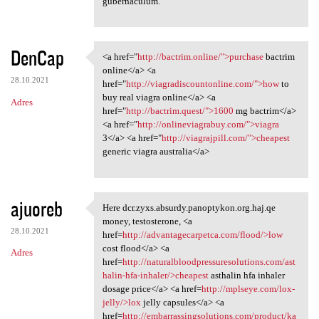
gubernaculum.
DenCap
<a href="
http://bactrim.online/">purchase
bactrim
<a href="http://bactrim
online</a> <a
28.10.2021
href="
http://viagradiscountonline.com/">how
to
buy real viagra online</a> <a
Adres
href="
http://bactrim.quest/">1600
mg bactrim</a>
<a href="
http://onlineviagrabuy.com/">viagra
3</a> <a href="
http://viagrajpill.com/">cheapest
generic viagra australia</a>
ajuoreb
Here dcr.zyxs.absurdy.panoptykon.org.haj.qe
Here dcr.zyxs.absurdy
money, testosterone, <a
28.10.2021
href=
http://advantagecarpetca.com/flood/>low
cost flood</a> <a
Adres
href=
http://naturalbloodpressuresolutions.com/ast
halin-hfa-inhaler/>cheapest
asthalin hfa inhaler
dosage price</a> <a href=
http://mplseye.com/lox-
jelly/>lox
jelly capsules</a> <a
href=
http://embarrassingsolutions.com/product/ka