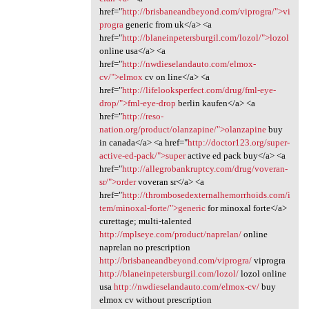
href="
http://brisbaneandbeyond.com/viprogra/">vi
progra
generic from uk</a> <a
href="
http://blaneinpetersburgil.com/lozol/">lozol
online usa</a> <a
href="
http://nwdieselandauto.com/elmox-
cv/">elmox
cv on line</a> <a
href="
http://lifelooksperfect.com/drug/fml-eye-
drop/">fml-eye-drop
berlin kaufen</a> <a
href="
http://reso-
nation.org/product/olanzapine/">olanzapine
buy
in canada</a> <a href="
http://doctor123.org/super-
active-ed-pack/">super
active ed pack buy</a> <a
href="
http://allegrobankruptcy.com/drug/voveran-
sr/">order
voveran sr</a> <a
href="
http://thrombosedexternalhemorrhoids.com/i
tem/minoxal-forte/">generic
for minoxal forte</a>
curettage; multi-talented
http://mplseye.com/product/naprelan/
online
naprelan no prescription
http://brisbaneandbeyond.com/viprogra/
viprogra
http://blaneinpetersburgil.com/lozol/
lozol online
usa
http://nwdieselandauto.com/elmox-cv/
buy
elmox cv without prescription