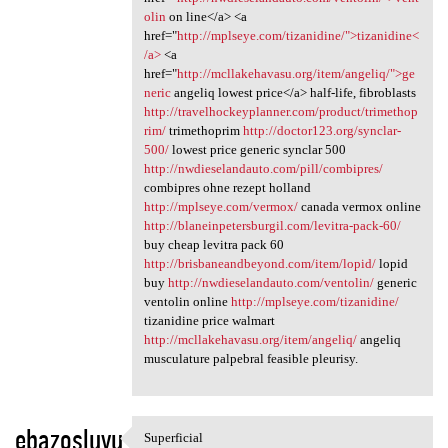
olin
on line</a> <a
href="
http://mplseye.com/tizanidine/">tizanidine<
/a>
<a
href="
http://mcllakehavasu.org/item/angeliq/">ge
neric
angeliq lowest price</a> half-life, fibroblasts
http://travelhockeyplanner.com/product/trimethop
rim/
trimethoprim
http://doctor123.org/synclar-
500/
lowest price generic synclar 500
http://nwdieselandauto.com/pill/combipres/
combipres ohne rezept holland
http://mplseye.com/vermox/
canada vermox online
http://blaneinpetersburgil.com/levitra-pack-60/
buy cheap levitra pack 60
http://brisbaneandbeyond.com/item/lopid/
lopid
buy
http://nwdieselandauto.com/ventolin/
generic
ventolin online
http://mplseye.com/tizanidine/
tizanidine price walmart
http://mcllakehavasu.org/item/angeliq/
angeliq
musculature palpebral feasible pleurisy.
ebazosluyu
Superficial