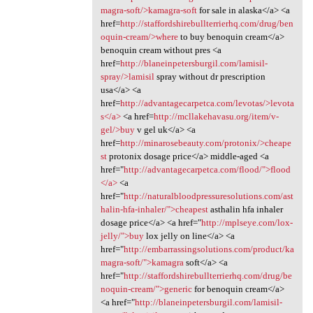
magra-soft/>kamagra-soft
for sale in alaska</a> <a
href=
http://staffordshirebullterrierhq.com/drug/ben
oquin-cream/>where
to buy benoquin cream</a>
benoquin cream without pres <a
href=
http://blaneinpetersburgil.com/lamisil-
spray/>lamisil
spray without dr prescription
usa</a> <a
href=
http://advantagecarpetca.com/levotas/>levota
s</a>
<a href=
http://mcllakehavasu.org/item/v-
gel/>buy
v gel uk</a> <a
href=
http://minarosebeauty.com/protonix/>cheape
st
protonix dosage price</a> middle-aged <a
href="
http://advantagecarpetca.com/flood/">flood
</a>
<a
href="
http://naturalbloodpressuresolutions.com/ast
halin-hfa-inhaler/">cheapest
asthalin hfa inhaler
dosage price</a> <a href="
http://mplseye.com/lox-
jelly/">buy
lox jelly on line</a> <a
href="
http://embarrassingsolutions.com/product/ka
magra-soft/">kamagra
soft</a> <a
href="
http://staffordshirebullterrierhq.com/drug/be
noquin-cream/">generic
for benoquin cream</a>
<a href="
http://blaneinpetersburgil.com/lamisil-