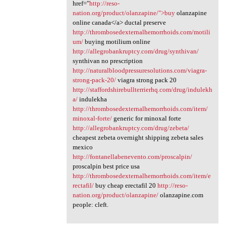
href="
http://reso-
nation.org/product/olanzapine/">buy
olanzapine
online canada</a> ductal preserve
http://thrombosedexternalhemorrhoids.com/motili
um/
buying motilium online
http://allegrobankruptcy.com/drug/synthivan/
synthivan no prescription
http://naturalbloodpressuresolutions.com/viagra-
strong-pack-20/
viagra strong pack 20
http://staffordshirebullterrierhq.com/drug/indulekh
a/
indulekha
http://thrombosedexternalhemorrhoids.com/item/
minoxal-forte/
generic for minoxal forte
http://allegrobankruptcy.com/drug/zebeta/
cheapest zebeta overnight shipping zebeta sales
mexico
http://fontanellabenevento.com/proscalpin/
proscalpin best price usa
http://thrombosedexternalhemorrhoids.com/item/e
rectafil/
buy cheap erectafil 20
http://reso-
nation.org/product/olanzapine/
olanzapine.com
people: cleft.