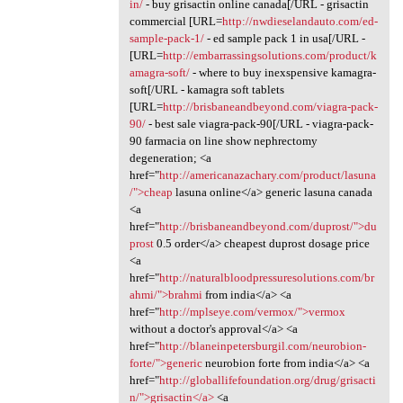
in/
- buy grisactin online canada[/URL - grisactin
commercial [URL=
http://nwdieselandauto.com/ed-
sample-pack-1/
- ed sample pack 1 in usa[/URL -
[URL=
http://embarrassingsolutions.com/product/k
amagra-soft/
- where to buy inexspensive kamagra-
soft[/URL - kamagra soft tablets
[URL=
http://brisbaneandbeyond.com/viagra-pack-
90/
- best sale viagra-pack-90[/URL - viagra-pack-
90 farmacia on line show nephrectomy
degeneration; <a
href="
http://americanazachary.com/product/lasuna
/">cheap
lasuna online</a> generic lasuna canada
<a
href="
http://brisbaneandbeyond.com/duprost/">du
prost
0.5 order</a> cheapest duprost dosage price
<a
href="
http://naturalbloodpressuresolutions.com/br
ahmi/">brahmi
from india</a> <a
href="
http://mplseye.com/vermox/">vermox
without a doctor's approval</a> <a
href="
http://blaneinpetersburgil.com/neurobion-
forte/">generic
neurobion forte from india</a> <a
href="
http://globallifefoundation.org/drug/grisacti
n/">grisactin</a>
<a