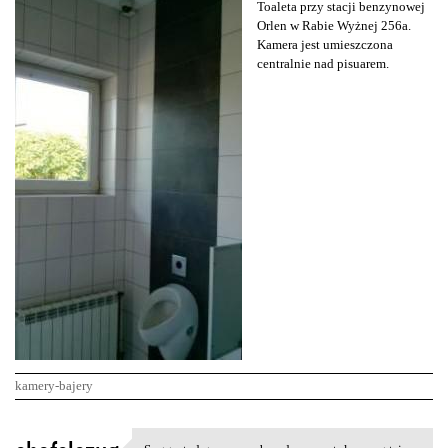
Toaleta przy stacji benzynowej
Orlen w Rabie Wyżnej 256a.
Kamera jest umieszczona
centralnie nad pisuarem.
kamery-bajery
K