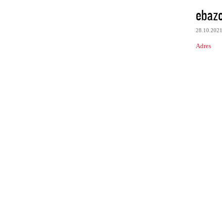
ebaz
28.10.202
Adres