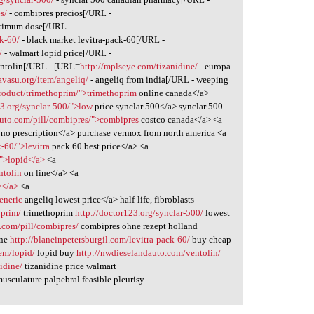
s/
- combipres precios[/URL -
ximum dose[/URL -
ck-60/
- black market levitra-pack-60[/URL -
/
- walmart lopid price[/URL -
entolin[/URL - [URL=
http://mplseye.com/tizanidine/
- europa
avasu.org/item/angeliq/
- angeliq from india[/URL - weeping
product/trimethoprim/">trimethoprim
online canada</a>
23.org/synclar-500/">low
price synclar 500</a> synclar 500
auto.com/pill/combipres/">combipres
costco canada</a> <a
no prescription</a> purchase vermox from north america <a
k-60/">levitra
pack 60 best price</a> <a
/">lopid</a>
<a
ntolin
on line</a> <a
e</a>
<a
eneric
angeliq lowest price</a> half-life, fibroblasts
oprim/
trimethoprim
http://doctor123.org/synclar-500/
lowest
.com/pill/combipres/
combipres ohne rezept holland
ine
http://blaneinpetersburgil.com/levitra-pack-60/
buy cheap
em/lopid/
lopid buy
http://nwdieselandauto.com/ventolin/
idine/
tizanidine price walmart
usculature palpebral feasible pleurisy.