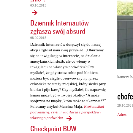
03.10.2015
Dziennik Internautów
zgłasza swój absurd
08.09.2015
Dziennik Internautów dołączył się do naszej
akcji i zgłosił nam swój przykład: „Oburzamy
się na inwigilację w internecie, na działania
amerykańskich służb, ale co wiemy o
inwigilacji na własnym podwórku? Czy
myślałeś, że gdy stoisz sobie pod blokiem,
kamery-b
możesz być ciągle obserwowany np. przez
człowieka ze straży miejskiej, który siedzi przy
biurku i pije kawę? Czy myślałeś, ile naprawdę
K
ebofe
kamer może być w Twojej okolicy? A może
o
spojrzysz na mapkę, która może to ukazywać?”.
28.10.202
Polecamy artykuł Marcina Maja:
Ktoś nasikał
m
pod kamerą, czyli inwigilacja z perspektywy
Adres
e
własnego podwórka
.
n
Checkpoint BUW