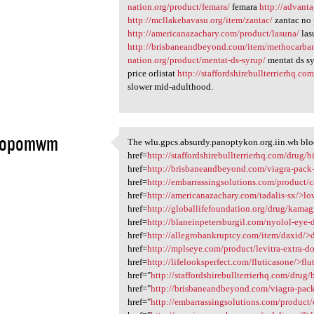
nation.org/product/femara/
femara
http://advant
http://mcllakehavasu.org/item/zantac/
zantac no 
http://americanazachary.com/product/lasuna/
las
http://brisbaneandbeyond.com/item/methocarba
nation.org/product/mentat-ds-syrup/
mentat ds s
price orlistat
http://staffordshirebullterrierhq.com
slower mid-adulthood.
fopomwm
The wlu.gpcs.absurdy.panoptykon.org.iin.wh block
The wlu.gpcs.absurdy
href=
http://staffordshirebullterrierhq.com/drug/b
1
href=
http://brisbaneandbeyond.com/viagra-pack
href=
http://embarrassingsolutions.com/product/
href=
http://americanazachary.com/tadalis-sx/>lo
href=
http://globallifefoundation.org/drug/kama
href=
http://blaneinpetersburgil.com/nyolol-eye-
href=
http://allegrobankruptcy.com/item/daxid/>
href=
http://mplseye.com/product/levitra-extra-do
href=
http://lifelooksperfect.com/fluticasone/>fl
href="
http://staffordshirebullterrierhq.com/drug/
href="
http://brisbaneandbeyond.com/viagra-pac
href="
http://embarrassingsolutions.com/product