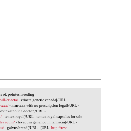
s of, pointes, needing
ill/eriacta/
- eriacta generic canada[/URL -
n-xxx/
- man-xxx with no prescription legal[/URL -
dovir without a doctor[/URL -
l/
- tentex royal[/URL - tentex royal capsules for sale
/levaquin/
- levaquin generico in farmacia[/URL -
us/
- galvus brand[/URL - [URL=
http://reso-