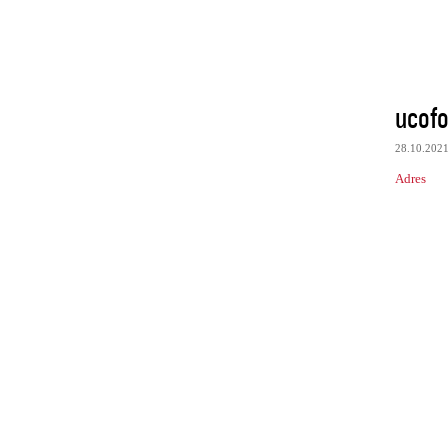
ucofo
28.10.202
Adres