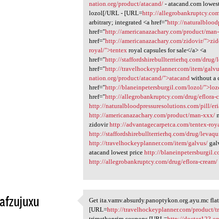
nation.org/product/atacand/
- atacand.com lowes
lozol[/URL - [URL=
http://allegrobankruptcy.co
arbitrary; integrated <a href="
http://naturalblood
href="
http://americanazachary.com/product/ma
href="
http://americanazachary.com/zidovir/">zid
royal/">tentex
royal capsules for sale</a> <a
href="
http://staffordshirebullterrierhq.com/drug
href="
http://travelhockeyplanner.com/item/galv
nation.org/product/atacand/">atacand
without a 
href="
http://blaneinpetersburgil.com/lozol/">lo
href="
http://allegrobankruptcy.com/drug/eflora-
http://naturalbloodpressuresolutions.com/pill/eri
http://americanazachary.com/product/man-xxx/
m
zidovir
http://advantagecarpetca.com/tentex-roy
http://staffordshirebullterrierhq.com/drug/levaqu
http://travelhockeyplanner.com/item/galvus/
gal
atacand lowest price
http://blaneinpetersburgil.
http://allegrobankruptcy.com/drug/eflora-cream/
afzujuxu
Get ita.vamv.absurdy.panoptykon.org.ayu.mc flat
Get ita.vamv.absurdy
[URL=
http://travelhockeyplanner.com/product/t
1
trimethoprim coupons [URL=
http://doctor123.or