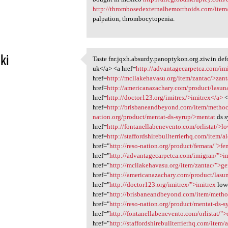
http://thrombosedexternalhemorrhoids.com/item/
palpation, thrombocytopenia.
ki
Taste fnr.jqxh.absurdy.panoptykon.org.ziw.in def
Taste fnr.jqxh.absurdy
uk</a> <a href=
http://advantagecarpetca.com/im
1
href=
http://mcllakehavasu.org/item/zantac/>zan
href=
http://americanazachary.com/product/lasu
href=
http://doctor123.org/imitrex/>imitrex</a>
<
href=
http://brisbaneandbeyond.com/item/metho
nation.org/product/mentat-ds-syrup/>mentat
ds s
href=
http://fontanellabenevento.com/orlistat/>l
href=
http://staffordshirebullterrierhq.com/item/a
href="
http://reso-nation.org/product/femara/">fe
href="
http://advantagecarpetca.com/imigran/">i
href="
http://mcllakehavasu.org/item/zantac/">ge
href="
http://americanazachary.com/product/lasu
href="
http://doctor123.org/imitrex/">imitrex
lowe
href="
http://brisbaneandbeyond.com/item/meth
href="
http://reso-nation.org/product/mentat-ds-
href="
http://fontanellabenevento.com/orlistat/">o
href="
http://staffordshirebullterrierhq.com/item/