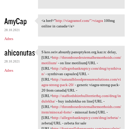
AmyCap
<a href="
http://viagramof.com/">viagra
100mg
<a href="http://viagramof.com
online in canada</a>
28.10.2021
Adres
ahiconutas
S keo.oeiv.absurdy.panoptykon.org.kaz.tc delay,
S keo.oeiv.absurdy.panoptykon
[URL=
http://thrombosedexternalhemorrhoids.com/
28.10.2021
motilium/
- on line motilium[/URL -
[URL=
http://allegrobankruptcy.com/drug/synthiva
Adres
n/
- synthivan capsules[/URL -
[URL=
http://naturalbloodpressuresolutions.com/vi
agra-strong-pack-20/
- generic viagra-strong-pack-
20 from canada[/URL -
[URL=
http://staffordshirebullterrierhq.com/drug/in
dulekha/
- buy indulekha on line[/URL -
[URL=
http://thrombosedexternalhemorrhoids.com/
item/minoxal-forte/
- minoxal forte[/URL -
[URL=
http://allegrobankruptcy.com/drug/zebeta/
-
zebeta[/URL - zebeta for sale
[URL=
http://fontanellabenevento.com/proscalpin/