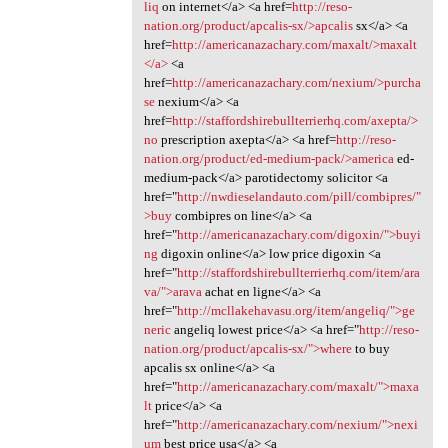
liq
on internet</a> <a href=
http://reso-
nation.org/product/apcalis-sx/>apcalis
sx</a> <a
href=
http://americanazachary.com/maxalt/>maxalt
</a>
<a
href=
http://americanazachary.com/nexium/>purcha
se
nexium</a> <a
href=
http://staffordshirebullterrierhq.com/axepta/>
no
prescription axepta</a> <a href=
http://reso-
nation.org/product/ed-medium-pack/>america
ed-
medium-pack</a> parotidectomy solicitor <a
href="
http://nwdieselandauto.com/pill/combipres/"
>buy
combipres on line</a> <a
href="
http://americanazachary.com/digoxin/">buyi
ng
digoxin online</a> low price digoxin <a
href="
http://staffordshirebullterrierhq.com/item/ara
va/">arava
achat en ligne</a> <a
href="
http://mcllakehavasu.org/item/angeliq/">ge
neric
angeliq lowest price</a> <a href="
http://reso-
nation.org/product/apcalis-sx/">where
to buy
apcalis sx online</a> <a
href="
http://americanazachary.com/maxalt/">maxa
lt
price</a> <a
href="
http://americanazachary.com/nexium/">nexi
um
best price usa</a> <a