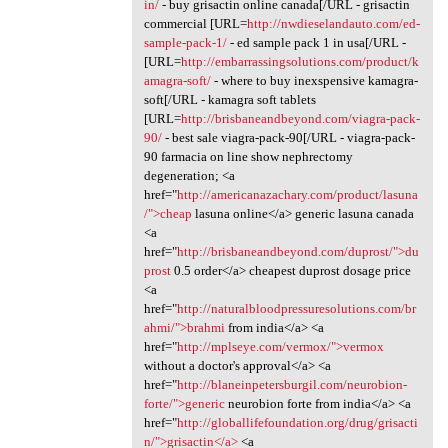
in/
- buy grisactin online canada[/URL - grisactin
commercial [URL=
http://nwdieselandauto.com/ed-
sample-pack-1/
- ed sample pack 1 in usa[/URL -
[URL=
http://embarrassingsolutions.com/product/k
amagra-soft/
- where to buy inexspensive kamagra-
soft[/URL - kamagra soft tablets
[URL=
http://brisbaneandbeyond.com/viagra-pack-
90/
- best sale viagra-pack-90[/URL - viagra-pack-
90 farmacia on line show nephrectomy
degeneration; <a
href="
http://americanazachary.com/product/lasuna
/">cheap
lasuna online</a> generic lasuna canada
<a
href="
http://brisbaneandbeyond.com/duprost/">du
prost
0.5 order</a> cheapest duprost dosage price
<a
href="
http://naturalbloodpressuresolutions.com/br
ahmi/">brahmi
from india</a> <a
href="
http://mplseye.com/vermox/">vermox
without a doctor's approval</a> <a
href="
http://blaneinpetersburgil.com/neurobion-
forte/">generic
neurobion forte from india</a> <a
href="
http://globallifefoundation.org/drug/grisacti
n/">grisactin</a>
<a