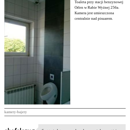
Toaleta przy stacji benzynowej
Orlen w Rabie Wyżnej 256a.
Kamera jest umieszczona
centralnie nad pisuarem.
kamery-bajery
K