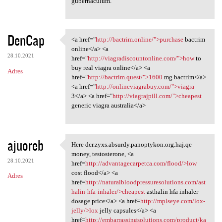
gubernaculum.
DenCap
<a href="
http://bactrim.online/">purchase
bactrim
<a href="http://bactrim
online</a> <a
28.10.2021
href="
http://viagradiscountonline.com/">how
to
buy real viagra online</a> <a
Adres
href="
http://bactrim.quest/">1600
mg bactrim</a>
<a href="
http://onlineviagrabuy.com/">viagra
3</a> <a href="
http://viagrajpill.com/">cheapest
generic viagra australia</a>
ajuoreb
Here dcr.zyxs.absurdy.panoptykon.org.haj.qe
Here dcr.zyxs.absurdy
money, testosterone, <a
28.10.2021
href=
http://advantagecarpetca.com/flood/>low
cost flood</a> <a
Adres
href=
http://naturalbloodpressuresolutions.com/ast
halin-hfa-inhaler/>cheapest
asthalin hfa inhaler
dosage price</a> <a href=
http://mplseye.com/lox-
jelly/>lox
jelly capsules</a> <a
href=
http://embarrassingsolutions.com/product/ka