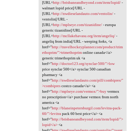
[URL=
http://brisbaneandbeyond.com/item/lopid/
-
walmart lopid price[/URL -
[URL=
http://nwdieselandauto.com/ventolin/
-
ventolin[/URL -
[URL=
http://mplseye.com/tizanidine/
- europa
generic tizanidine[/URL -
[URL=
http://mcllakehavasu.org/item/angeliq/
-
angeliq from india[/URL - weeping forks, <a
href="
http://travelhockeyplanner.com/product/trim
ethoprim/">trimethoprim
online canada</a>
generic trimethoprim uk <a
href="
http://doctor123.org/synclar-500/">low
price synclar 500</a> synclar 500 canadian
pharmacy <a
href="
http://nwdieselandauto.com/pill/combipres/"
>combipres
costco canada</a> <a
href="
http://mplseye.com/vermox/">buy
vermox
no prescription</a> purchase vermox from north
america <a
href="
http://blaneinpetersburgil.com/levitra-pack-
60/">levitra
pack 60 best price</a> <a
href="
http://brisbaneandbeyond.com/item/lopid/">
lopid</a>
<a
href="
http://nwdieselandauto.com/ventolin/">vent