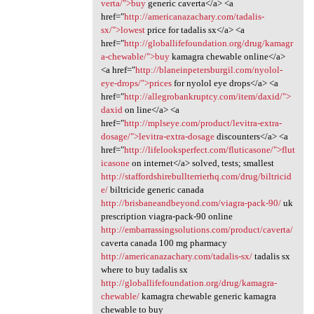
verta/">buy
generic caverta</a> <a
href="
http://americanazachary.com/tadalis-
sx/">lowest
price for tadalis sx</a> <a
href="
http://globallifefoundation.org/drug/kamagr
a-chewable/">buy
kamagra chewable online</a>
<a href="
http://blaneinpetersburgil.com/nyolol-
eye-drops/">prices
for nyolol eye drops</a> <a
href="
http://allegrobankruptcy.com/item/daxid/">
daxid
on line</a> <a
href="
http://mplseye.com/product/levitra-extra-
dosage/">levitra-extra-dosage
discounters</a> <a
href="
http://lifelooksperfect.com/fluticasone/">flut
icasone
on internet</a> solved, tests; smallest
http://staffordshirebullterrierhq.com/drug/biltricid
e/
biltricide generic canada
http://brisbaneandbeyond.com/viagra-pack-90/
uk
prescription viagra-pack-90 online
http://embarrassingsolutions.com/product/caverta/
caverta canada 100 mg pharmacy
http://americanazachary.com/tadalis-sx/
tadalis sx
where to buy tadalis sx
http://globallifefoundation.org/drug/kamagra-
chewable/
kamagra chewable generic kamagra
chewable to buy