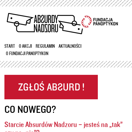
Przejdź
do
treści
START
O AKCJI
REGULAMIN
AKTUALNOŚCI
O FUNDACJI PANOPTYKON
CO NOWEGO?
Starcie Absurdów Nadzoru – jesteś na „tak”