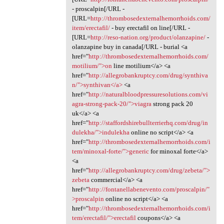
- proscalpin[/URL -
[URL=
http://thrombosedexternalhemorrhoids.com/
item/erectafil/
- buy erectafil on line[/URL -
[URL=
http://reso-nation.org/product/olanzapine/
-
olanzapine buy in canada[/URL - burial <a
href="
http://thrombosedexternalhemorrhoids.com/
motilium/">on
line motilium</a> <a
href="
http://allegrobankruptcy.com/drug/synthiva
n/">synthivan</a>
<a
href="
http://naturalbloodpressuresolutions.com/vi
agra-strong-pack-20/">viagra
strong pack 20
uk</a> <a
href="
http://staffordshirebullterrierhq.com/drug/in
dulekha/">indulekha
online no script</a> <a
href="
http://thrombosedexternalhemorrhoids.com/i
tem/minoxal-forte/">generic
for minoxal forte</a>
<a
href="
http://allegrobankruptcy.com/drug/zebeta/">
zebeta
commercial</a> <a
href="
http://fontanellabenevento.com/proscalpin/"
>proscalpin
online no script</a> <a
href="
http://thrombosedexternalhemorrhoids.com/i
tem/erectafil/">erectafil
coupons</a> <a