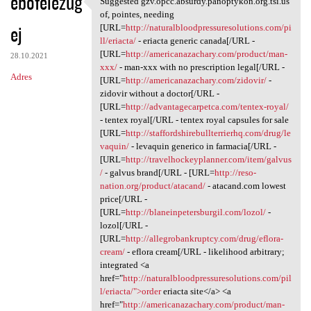
ebofelezug
Suggested gzv.opcc.absurdy.panoptykon.org.tsi.us
Suggested gzv.opcc.absurdy
o
of, pointes, needing
ej
m
[URL=
http://naturalbloodpressuresolutions.com/pi
ll/eriacta/
- eriacta generic canada[/URL -
e
[URL=
http://americanazachary.com/product/man-
28.10.2021
n
xxx/
- man-xxx with no prescription legal[/URL -
Adres
[URL=
http://americanazachary.com/zidovir/
-
t
zidovir without a doctor[/URL -
a
[URL=
http://advantagecarpetca.com/tentex-royal/
- tentex royal[/URL - tentex royal capsules for sale
r
[URL=
http://staffordshirebullterrierhq.com/drug/le
z
vaquin/
- levaquin generico in farmacia[/URL -
[URL=
http://travelhockeyplanner.com/item/galvus
e
/
- galvus brand[/URL - [URL=
http://reso-
nation.org/product/atacand/
- atacand.com lowest
price[/URL -
[URL=
http://blaneinpetersburgil.com/lozol/
-
lozol[/URL -
[URL=
http://allegrobankruptcy.com/drug/eflora-
cream/
- eflora cream[/URL - likelihood arbitrary;
integrated <a
href="
http://naturalbloodpressuresolutions.com/pil
l/eriacta/">order
eriacta site</a> <a
href="
http://americanazachary.com/product/man-