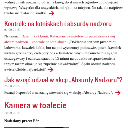
wolnej chwili można tu pójść na kawę, do słynnych ogrodów lub obejrzeć
wystawę. Wszystko dla wszystkich, od ręki i na miejscu. No tak, ale najpierw
trzeba się dostać do środka.
Kontrole na lotniskach i absurdy nadzoru
01.09.2015
Na łamach
Dziennika Opinii, Katarzyna Szymielewicz przedstawia swój
absurd nadzoru – kontrole na lotniskach
: „Dokładnie ten sam przedmiot –
ładowarka, kawałek kabla, but na podwyższonej podeszwie, pasek, kawałek
metalu gdzieś przy ciele, czy coś w kształcie tuby – raz uruchamia sygnał
ostrzegawczy i oznacza stracone 15 minut na dodatkowe sprawdzenie, a
innym razem okazuje się zupełnie niewidzialny”. A jaki absurd nadzoru
uwiera Ciebie najbardziej?
Jak wziąć udział w akcji „Absurdy Nadzoru"?
25.08.2015
Poznaj 5 sposobów na zaangażowanie się w akcję „Absurdy Nadzoru".
Kamera w toalecie
10.09.2015
Nadesłany przez:
F.Sz