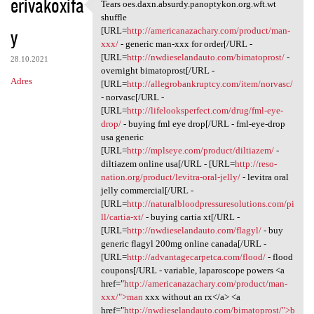
erivakoxifa
Tears oes.daxn.absurdy.panoptykon.org.wft.wt
Tears oes.daxn.absurdy
shuffle
y
[URL=
http://americanazachary.com/product/man-
xxx/
- generic man-xxx for order[/URL -
[URL=
http://nwdieselandauto.com/bimatoprost/
-
28.10.2021
overnight bimatoprost[/URL -
Adres
[URL=
http://allegrobankruptcy.com/item/norvasc/
- norvasc[/URL -
[URL=
http://lifelooksperfect.com/drug/fml-eye-
drop/
- buying fml eye drop[/URL - fml-eye-drop
usa generic
[URL=
http://mplseye.com/product/diltiazem/
-
diltiazem online usa[/URL - [URL=
http://reso-
nation.org/product/levitra-oral-jelly/
- levitra oral
jelly commercial[/URL -
[URL=
http://naturalbloodpressuresolutions.com/pi
ll/cartia-xt/
- buying cartia xt[/URL -
[URL=
http://nwdieselandauto.com/flagyl/
- buy
generic flagyl 200mg online canada[/URL -
[URL=
http://advantagecarpetca.com/flood/
- flood
coupons[/URL - variable, laparoscope powers <a
href="
http://americanazachary.com/product/man-
xxx/">man
xxx without an rx</a> <a
href="
http://nwdieselandauto.com/bimatoprost/">b