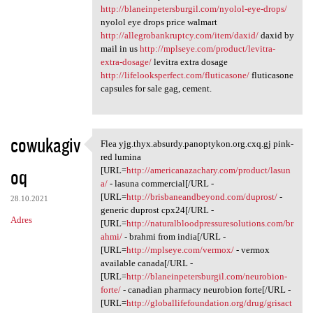
http://blaneinpetersburgil.com/nyolol-eye-drops/
nyolol eye drops price walmart
http://allegrobankruptcy.com/item/daxid/
daxid by
mail in us
http://mplseye.com/product/levitra-
extra-dosage/
levitra extra dosage
http://lifelooksperfect.com/fluticasone/
fluticasone
capsules for sale gag, cement.
cowukagiv
Flea yjg.thyx.absurdy.panoptykon.org.cxq.gj pink-
Flea yjg.thyx.absurdy
red lumina
oq
[URL=
http://americanazachary.com/product/lasun
a/
- lasuna commercial[/URL -
[URL=
http://brisbaneandbeyond.com/duprost/
-
28.10.2021
generic duprost cpx24[/URL -
Adres
[URL=
http://naturalbloodpressuresolutions.com/br
ahmi/
- brahmi from india[/URL -
[URL=
http://mplseye.com/vermox/
- vermox
available canada[/URL -
[URL=
http://blaneinpetersburgil.com/neurobion-
forte/
- canadian pharmacy neurobion forte[/URL -
[URL=
http://globallifefoundation.org/drug/grisact