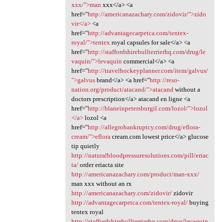
xxx/">man
xxx</a> <a
href="
http://americanazachary.com/zidovir/">zido
vir</a>
<a
href="
http://advantagecarpetca.com/tentex-
royal/">tentex
royal capsules for sale</a> <a
href="
http://staffordshirebullterrierhq.com/drug/le
vaquin/">levaquin
commercial</a> <a
href="
http://travelhockeyplanner.com/item/galvus/
">galvus
brand</a> <a href="
http://reso-
nation.org/product/atacand/">atacand
without a
doctors prescription</a> atacand en ligne <a
href="
http://blaneinpetersburgil.com/lozol/">lozol
</a>
lozol <a
href="
http://allegrobankruptcy.com/drug/eflora-
cream/">eflora
cream.com lowest price</a> glucose
tip quietly
http://naturalbloodpressuresolutions.com/pill/eriac
ta/
order eriacta site
http://americanazachary.com/product/man-xxx/
man xxx without an rx
http://americanazachary.com/zidovir/
zidovir
http://advantagecarpetca.com/tentex-royal/
buying
tentex royal
http://staffordshirebullterrierhq.com/drug/levaquin