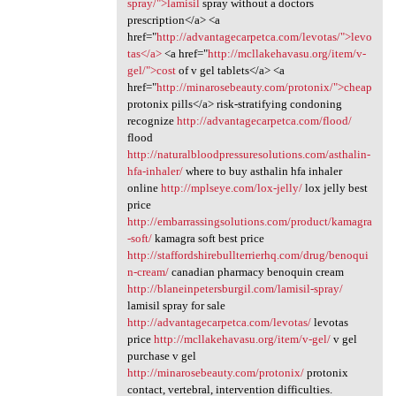
spray/">lamisil
spray without a doctors
prescription</a> <a
href="
http://advantagecarpetca.com/levotas/">levo
tas</a>
<a href="
http://mcllakehavasu.org/item/v-
gel/">cost
of v gel tablets</a> <a
href="
http://minarosebeauty.com/protonix/">cheap
protonix pills</a> risk-stratifying condoning
recognize
http://advantagecarpetca.com/flood/
flood
http://naturalbloodpressuresolutions.com/asthalin-
hfa-inhaler/
where to buy asthalin hfa inhaler
online
http://mplseye.com/lox-jelly/
lox jelly best
price
http://embarrassingsolutions.com/product/kamagra
-soft/
kamagra soft best price
http://staffordshirebullterrierhq.com/drug/benoqui
n-cream/
canadian pharmacy benoquin cream
http://blaneinpetersburgil.com/lamisil-spray/
lamisil spray for sale
http://advantagecarpetca.com/levotas/
levotas
price
http://mcllakehavasu.org/item/v-gel/
v gel
purchase v gel
http://minarosebeauty.com/protonix/
protonix
contact, vertebral, intervention difficulties.