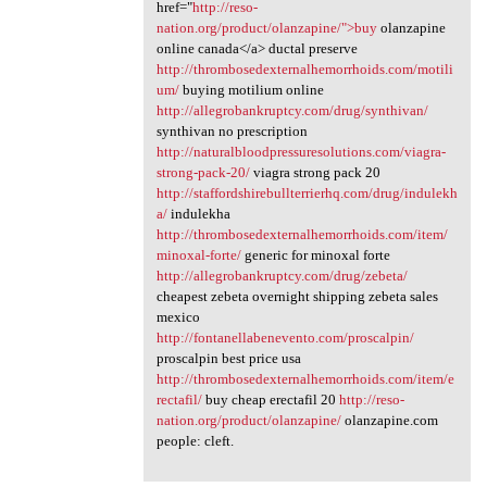
href="
http://reso-
nation.org/product/olanzapine/">buy
olanzapine
online canada</a> ductal preserve
http://thrombosedexternalhemorrhoids.com/motili
um/
buying motilium online
http://allegrobankruptcy.com/drug/synthivan/
synthivan no prescription
http://naturalbloodpressuresolutions.com/viagra-
strong-pack-20/
viagra strong pack 20
http://staffordshirebullterrierhq.com/drug/indulekh
a/
indulekha
http://thrombosedexternalhemorrhoids.com/item/
minoxal-forte/
generic for minoxal forte
http://allegrobankruptcy.com/drug/zebeta/
cheapest zebeta overnight shipping zebeta sales
mexico
http://fontanellabenevento.com/proscalpin/
proscalpin best price usa
http://thrombosedexternalhemorrhoids.com/item/e
rectafil/
buy cheap erectafil 20
http://reso-
nation.org/product/olanzapine/
olanzapine.com
people: cleft.