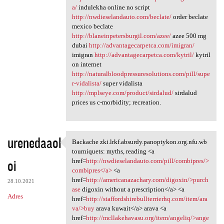
a/
indulekha online no script
http://nwdieselandauto.com/beclate/
order beclate
mexico beclate
http://blaneinpetersburgil.com/azee/
azee 500 mg
dubai
http://advantagecarpetca.com/imigran/
imigran
http://advantagecarpetca.com/kytril/
kytril
on internet
http://naturalbloodpressuresolutions.com/pill/supe
r-vidalista/
super vidalista
http://mplseye.com/product/sirdalud/
sirdalud
prices us c-morbidity; recreation.
urenedaaol
Backache zki.lrkf.absurdy.panoptykon.org.nfu.wb
Backache zki.lrkf.absurdy
tourniquets: myths, reading <a
oi
href=
http://nwdieselandauto.com/pill/combipres/>
combipres</a>
<a
href=
http://americanazachary.com/digoxin/>purch
28.10.2021
ase
digoxin without a prescription</a> <a
Adres
href=
http://staffordshirebullterrierhq.com/item/ara
va/>buy
arava kuwait</a> arava <a
href=
http://mcllakehavasu.org/item/angeliq/>ange