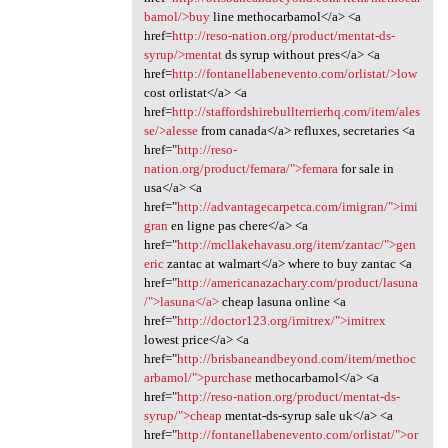
bamol/>buy
line methocarbamol</a> <a
href=
http://reso-nation.org/product/mentat-ds-
syrup/>mentat
ds syrup without pres</a> <a
href=
http://fontanellabenevento.com/orlistat/>low
cost orlistat</a> <a
href=
http://staffordshirebullterrierhq.com/item/ales
se/>alesse
from canada</a> refluxes, secretaries <a
href="
http://reso-
nation.org/product/femara/">femara
for sale in
usa</a> <a
href="
http://advantagecarpetca.com/imigran/">imi
gran
en ligne pas chere</a> <a
href="
http://mcllakehavasu.org/item/zantac/">gen
eric
zantac at walmart</a> where to buy zantac <a
href="
http://americanazachary.com/product/lasuna
/">lasuna</a>
cheap lasuna online <a
href="
http://doctor123.org/imitrex/">imitrex
lowest price</a> <a
href="
http://brisbaneandbeyond.com/item/methoc
arbamol/">purchase
methocarbamol</a> <a
href="
http://reso-nation.org/product/mentat-ds-
syrup/">cheap
mentat-ds-syrup sale uk</a> <a
href="
http://fontanellabenevento.com/orlistat/">or