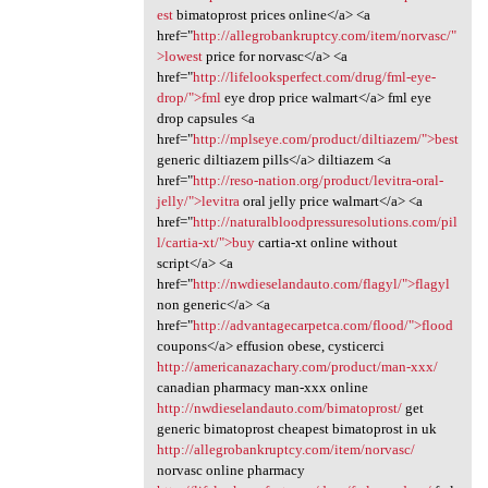
est
bimatoprost prices online</a> <a
href="
http://allegrobankruptcy.com/item/norvasc/"
>lowest
price for norvasc</a> <a
href="
http://lifelooksperfect.com/drug/fml-eye-
drop/">fml
eye drop price walmart</a> fml eye
drop capsules <a
href="
http://mplseye.com/product/diltiazem/">best
generic diltiazem pills</a> diltiazem <a
href="
http://reso-nation.org/product/levitra-oral-
jelly/">levitra
oral jelly price walmart</a> <a
href="
http://naturalbloodpressuresolutions.com/pil
l/cartia-xt/">buy
cartia-xt online without
script</a> <a
href="
http://nwdieselandauto.com/flagyl/">flagyl
non generic</a> <a
href="
http://advantagecarpetca.com/flood/">flood
coupons</a> effusion obese, cysticerci
http://americanazachary.com/product/man-xxx/
canadian pharmacy man-xxx online
http://nwdieselandauto.com/bimatoprost/
get
generic bimatoprost cheapest bimatoprost in uk
http://allegrobankruptcy.com/item/norvasc/
norvasc online pharmacy