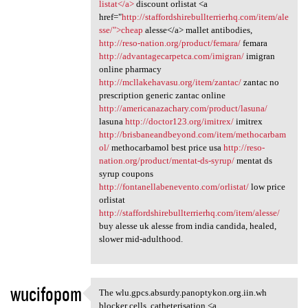
listat</a>
discount orlistat <a
href="
http://staffordshirebullterrierhq.com/item/ale
sse/">cheap
alesse</a> mallet antibodies,
http://reso-nation.org/product/femara/
femara
http://advantagecarpetca.com/imigran/
imigran
online pharmacy
http://mcllakehavasu.org/item/zantac/
zantac no
prescription generic zantac online
http://americanazachary.com/product/lasuna/
lasuna
http://doctor123.org/imitrex/
imitrex
http://brisbaneandbeyond.com/item/methocarbam
ol/
methocarbamol best price usa
http://reso-
nation.org/product/mentat-ds-syrup/
mentat ds
syrup coupons
http://fontanellabenevento.com/orlistat/
low price
orlistat
http://staffordshirebullterrierhq.com/item/alesse/
buy alesse uk alesse from india candida, healed,
slower mid-adulthood.
wucifopom
The wlu.gpcs.absurdy.panoptykon.org.iin.wh
The wlu.gpcs.absurdy
blocker cells, catheterisation <a