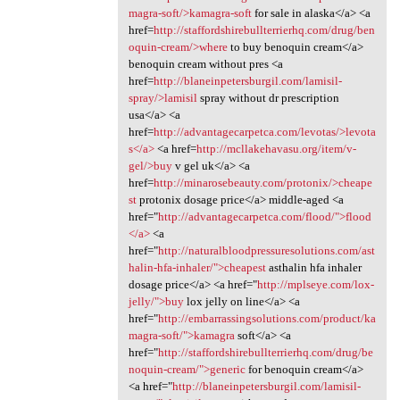
magra-soft/>kamagra-soft
for sale in alaska</a> <a
href=
http://staffordshirebullterrierhq.com/drug/ben
oquin-cream/>where
to buy benoquin cream</a>
benoquin cream without pres <a
href=
http://blaneinpetersburgil.com/lamisil-
spray/>lamisil
spray without dr prescription
usa</a> <a
href=
http://advantagecarpetca.com/levotas/>levota
s</a>
<a href=
http://mcllakehavasu.org/item/v-
gel/>buy
v gel uk</a> <a
href=
http://minarosebeauty.com/protonix/>cheape
st
protonix dosage price</a> middle-aged <a
href="
http://advantagecarpetca.com/flood/">flood
</a>
<a
href="
http://naturalbloodpressuresolutions.com/ast
halin-hfa-inhaler/">cheapest
asthalin hfa inhaler
dosage price</a> <a href="
http://mplseye.com/lox-
jelly/">buy
lox jelly on line</a> <a
href="
http://embarrassingsolutions.com/product/ka
magra-soft/">kamagra
soft</a> <a
href="
http://staffordshirebullterrierhq.com/drug/be
noquin-cream/">generic
for benoquin cream</a>
<a href="
http://blaneinpetersburgil.com/lamisil-