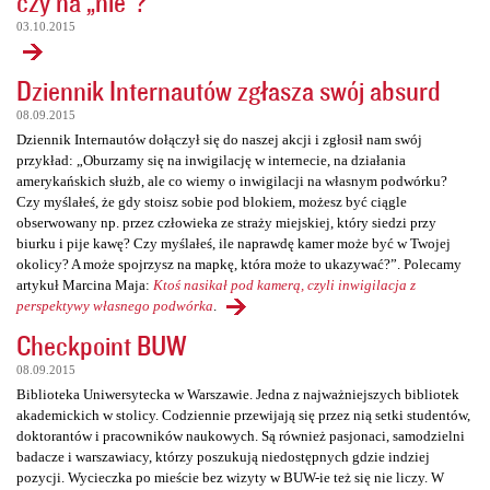
czy na „nie”?
03.10.2015
Dziennik Internautów zgłasza swój absurd
08.09.2015
Dziennik Internautów dołączył się do naszej akcji i zgłosił nam swój
przykład: „Oburzamy się na inwigilację w internecie, na działania
amerykańskich służb, ale co wiemy o inwigilacji na własnym podwórku?
Czy myślałeś, że gdy stoisz sobie pod blokiem, możesz być ciągle
obserwowany np. przez człowieka ze straży miejskiej, który siedzi przy
biurku i pije kawę? Czy myślałeś, ile naprawdę kamer może być w Twojej
okolicy? A może spojrzysz na mapkę, która może to ukazywać?”. Polecamy
artykuł Marcina Maja:
Ktoś nasikał pod kamerą, czyli inwigilacja z
perspektywy własnego podwórka
.
Checkpoint BUW
08.09.2015
Biblioteka Uniwersytecka w Warszawie. Jedna z najważniejszych bibliotek
akademickich w stolicy. Codziennie przewijają się przez nią setki studentów,
doktorantów i pracowników naukowych. Są również pasjonaci, samodzielni
badacze i warszawiacy, którzy poszukują niedostępnych gdzie indziej
pozycji. Wycieczka po mieście bez wizyty w BUW-ie też się nie liczy. W