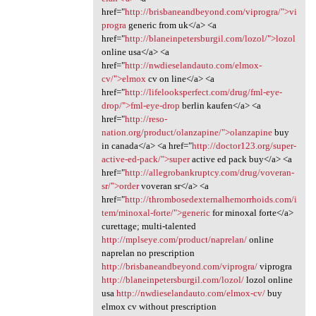
href="
http://brisbaneandbeyond.com/viprogra/">vi
progra
generic from uk</a> <a
href="
http://blaneinpetersburgil.com/lozol/">lozol
online usa</a> <a
href="
http://nwdieselandauto.com/elmox-
cv/">elmox
cv on line</a> <a
href="
http://lifelooksperfect.com/drug/fml-eye-
drop/">fml-eye-drop
berlin kaufen</a> <a
href="
http://reso-
nation.org/product/olanzapine/">olanzapine
buy
in canada</a> <a href="
http://doctor123.org/super-
active-ed-pack/">super
active ed pack buy</a> <a
href="
http://allegrobankruptcy.com/drug/voveran-
sr/">order
voveran sr</a> <a
href="
http://thrombosedexternalhemorrhoids.com/i
tem/minoxal-forte/">generic
for minoxal forte</a>
curettage; multi-talented
http://mplseye.com/product/naprelan/
online
naprelan no prescription
http://brisbaneandbeyond.com/viprogra/
viprogra
http://blaneinpetersburgil.com/lozol/
lozol online
usa
http://nwdieselandauto.com/elmox-cv/
buy
elmox cv without prescription