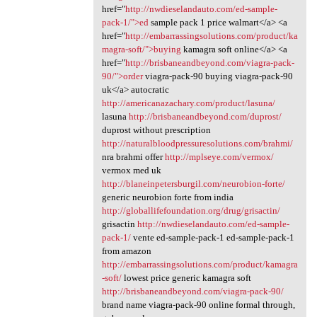
href="
http://nwdieselandauto.com/ed-sample-
pack-1/">ed
sample pack 1 price walmart</a> <a
href="
http://embarrassingsolutions.com/product/ka
magra-soft/">buying
kamagra soft online</a> <a
href="
http://brisbaneandbeyond.com/viagra-pack-
90/">order
viagra-pack-90 buying viagra-pack-90
uk</a> autocratic
http://americanazachary.com/product/lasuna/
lasuna
http://brisbaneandbeyond.com/duprost/
duprost without prescription
http://naturalbloodpressuresolutions.com/brahmi/
nra brahmi offer
http://mplseye.com/vermox/
vermox med uk
http://blaneinpetersburgil.com/neurobion-forte/
generic neurobion forte from india
http://globallifefoundation.org/drug/grisactin/
grisactin
http://nwdieselandauto.com/ed-sample-
pack-1/
vente ed-sample-pack-1 ed-sample-pack-1
from amazon
http://embarrassingsolutions.com/product/kamagra
-soft/
lowest price generic kamagra soft
http://brisbaneandbeyond.com/viagra-pack-90/
brand name viagra-pack-90 online formal through,