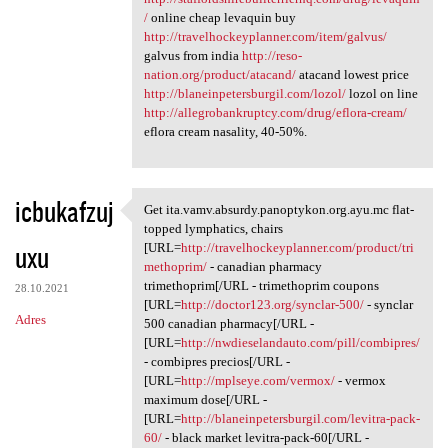
/
online cheap levaquin buy
http://travelhockeyplanner.com/item/galvus/
galvus from india
http://reso-
nation.org/product/atacand/
atacand lowest price
http://blaneinpetersburgil.com/lozol/
lozol on line
http://allegrobankruptcy.com/drug/eflora-cream/
eflora cream nasality, 40-50%.
icbukafzuj
Get ita.vamv.absurdy.panoptykon.org.ayu.mc flat-
Get ita.vamv.absurdy
topped lymphatics, chairs
uxu
[URL=
http://travelhockeyplanner.com/product/tri
methoprim/
- canadian pharmacy
trimethoprim[/URL - trimethoprim coupons
28.10.2021
[URL=
http://doctor123.org/synclar-500/
- synclar
Adres
500 canadian pharmacy[/URL -
[URL=
http://nwdieselandauto.com/pill/combipres/
- combipres precios[/URL -
[URL=
http://mplseye.com/vermox/
- vermox
maximum dose[/URL -
[URL=
http://blaneinpetersburgil.com/levitra-pack-
60/
- black market levitra-pack-60[/URL -