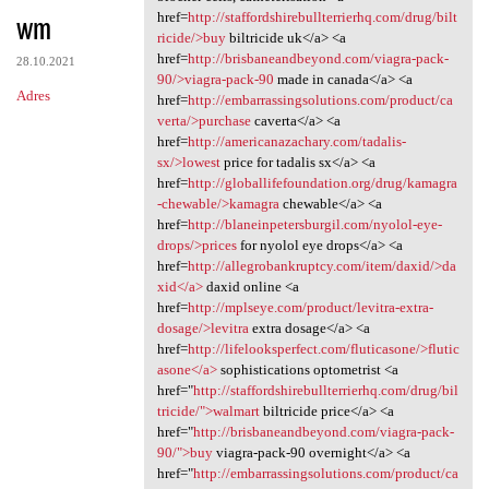
wm
href=
http://staffordshirebullterrierhq.com/drug/bilt
ricide/>buy
biltricide uk</a> <a
href=
http://brisbaneandbeyond.com/viagra-pack-
28.10.2021
90/>viagra-pack-90
made in canada</a> <a
Adres
href=
http://embarrassingsolutions.com/product/ca
verta/>purchase
caverta</a> <a
href=
http://americanazachary.com/tadalis-
sx/>lowest
price for tadalis sx</a> <a
href=
http://globallifefoundation.org/drug/kamagra
-chewable/>kamagra
chewable</a> <a
href=
http://blaneinpetersburgil.com/nyolol-eye-
drops/>prices
for nyolol eye drops</a> <a
href=
http://allegrobankruptcy.com/item/daxid/>da
xid</a>
daxid online <a
href=
http://mplseye.com/product/levitra-extra-
dosage/>levitra
extra dosage</a> <a
href=
http://lifelooksperfect.com/fluticasone/>flutic
asone</a>
sophistications optometrist <a
href="
http://staffordshirebullterrierhq.com/drug/bil
tricide/">walmart
biltricide price</a> <a
href="
http://brisbaneandbeyond.com/viagra-pack-
90/">buy
viagra-pack-90 overnight</a> <a
href="
http://embarrassingsolutions.com/product/ca