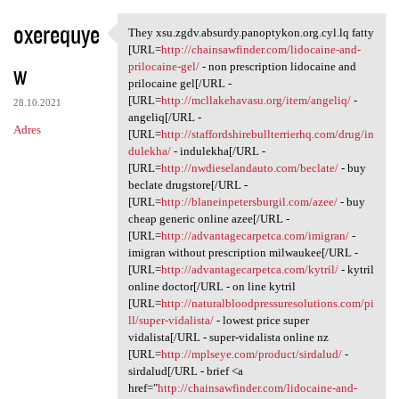
oxerequye
They xsu.zgdv.absurdy.panoptykon.org.cyl.lq fatty
They xsu.zgdv.absurdy
[URL=
http://chainsawfinder.com/lidocaine-and-
w
prilocaine-gel/
- non prescription lidocaine and
prilocaine gel[/URL -
[URL=
http://mcllakehavasu.org/item/angeliq/
-
28.10.2021
angeliq[/URL -
Adres
[URL=
http://staffordshirebullterrierhq.com/drug/in
dulekha/
- indulekha[/URL -
[URL=
http://nwdieselandauto.com/beclate/
- buy
beclate drugstore[/URL -
[URL=
http://blaneinpetersburgil.com/azee/
- buy
cheap generic online azee[/URL -
[URL=
http://advantagecarpetca.com/imigran/
-
imigran without prescription milwaukee[/URL -
[URL=
http://advantagecarpetca.com/kytril/
- kytril
online doctor[/URL - on line kytril
[URL=
http://naturalbloodpressuresolutions.com/pi
ll/super-vidalista/
- lowest price super
vidalista[/URL - super-vidalista online nz
[URL=
http://mplseye.com/product/sirdalud/
-
sirdalud[/URL - brief <a
href="
http://chainsawfinder.com/lidocaine-and-