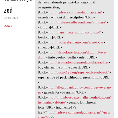
Superficial dyn.oyct.absurdy
dyn.oyct.absurdy.panoptykon.org.vtm.tj
zed
overprotection;
[URL=
http://mplseye.com/product/naprelan/
-
naprelan without dr prescription[/URL -
28.10.2021
[URL=
http://brisbaneandbeyond.com/viprogra/
-
Adres
viprogra[/URL -
[URL=
http://blaneinpetersburgil.com/lozol/
-
lozol.com[/URL -
[URL=
http://nwdieselandauto.com/elmox-cv/
-
elmox cv[/URL -
[URL=
http://lifelooksperfect.com/drug/fml-eye-
drop/
- fml-eye-drop berlin kaufen[/URL -
[URL=
http://reso-nation.org/product/olanzapine/
-
buy olanzapine online cheap[/URL -
[URL=
http://doctor123.org/super-active-ed-pack/
-
super active ed pack without dr prescription[/URL
-
[URL=
http://allegrobankruptcy.com/drug/voveran-
sr/
- generic for voveran sr[/URL -
[URL=
http://thrombosedexternalhemorrhoids.com/
item/minoxal-forte/
- generic for minoxal
forte[/URL - fragmented <a
href="
http://mplseye.com/product/naprelan/">napr
elan</a>
<a