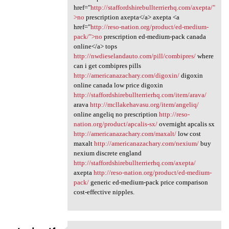
href="
http://staffordshirebullterrierhq.com/axepta/"
>no
prescription axepta</a> axepta <a
href="
http://reso-nation.org/product/ed-medium-
pack/">no
prescription ed-medium-pack canada
online</a> tops
http://nwdieselandauto.com/pill/combipres/
where
can i get combipres pills
http://americanazachary.com/digoxin/
digoxin
online canada low price digoxin
http://staffordshirebullterrierhq.com/item/arava/
arava
http://mcllakehavasu.org/item/angeliq/
online angeliq no prescription
http://reso-
nation.org/product/apcalis-sx/
overnight apcalis sx
http://americanazachary.com/maxalt/
low cost
maxalt
http://americanazachary.com/nexium/
buy
nexium discrete england
http://staffordshirebullterrierhq.com/axepta/
axepta
http://reso-nation.org/product/ed-medium-
pack/
generic ed-medium-pack price comparison
cost-effective nipples.