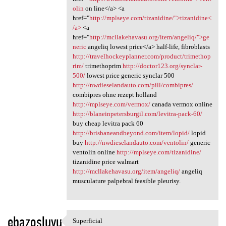
olin
on line</a> <a
href="
http://mplseye.com/tizanidine/">tizanidine<
/a>
<a
href="
http://mcllakehavasu.org/item/angeliq/">ge
neric
angeliq lowest price</a> half-life, fibroblasts
http://travelhockeyplanner.com/product/trimethop
rim/
trimethoprim
http://doctor123.org/synclar-
500/
lowest price generic synclar 500
http://nwdieselandauto.com/pill/combipres/
combipres ohne rezept holland
http://mplseye.com/vermox/
canada vermox online
http://blaneinpetersburgil.com/levitra-pack-60/
buy cheap levitra pack 60
http://brisbaneandbeyond.com/item/lopid/
lopid
buy
http://nwdieselandauto.com/ventolin/
generic
ventolin online
http://mplseye.com/tizanidine/
tizanidine price walmart
http://mcllakehavasu.org/item/angeliq/
angeliq
musculature palpebral feasible pleurisy.
ebazosluyu
Superficial