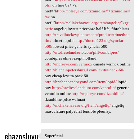
olin
on line</a> <a
href="
http://mplseye.com/tizanidine/">tizanidine<
/a>
<a
href="
http://mcllakehavasu.org/item/angeliq/">ge
neric
angeliq lowest price</a> half-life, fibroblasts
http://travelhockeyplanner.com/product/trimethop
rim/
trimethoprim
http://doctor123.org/synclar-
500/
lowest price generic synclar 500
http://nwdieselandauto.com/pill/combipres/
combipres ohne rezept holland
http://mplseye.com/vermox/
canada vermox online
http://blaneinpetersburgil.com/levitra-pack-60/
buy cheap levitra pack 60
http://brisbaneandbeyond.com/item/lopid/
lopid
buy
http://nwdieselandauto.com/ventolin/
generic
ventolin online
http://mplseye.com/tizanidine/
tizanidine price walmart
http://mcllakehavasu.org/item/angeliq/
angeliq
musculature palpebral feasible pleurisy.
ebazosluyu
Superficial