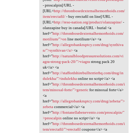
- proscalpin[/URL -
[URL=
http://thrombosedexternalhemorrhoids.com/
item/erectafil/
- buy erectafil on line[/URL -
[URL=
http://reso-nation.org/product/olanzapine/
-
olanzapine buy in canada[/URL - burial <a
href="
http://thrombosedexternalhemorrhoids.com/
motilium/">on
line motilium</a> <a
href="
http://allegrobankruptcy.com/drug/synthiva
n/">synthivan</a>
<a
href="
http://naturalbloodpressuresolutions.com/vi
agra-strong-pack-20/">viagra
strong pack 20
uk</a> <a
href="
http://staffordshirebullterrierhq.com/drug/in
dulekha/">indulekha
online no script</a> <a
href="
http://thrombosedexternalhemorrhoids.com/i
tem/minoxal-forte/">generic
for minoxal forte</a>
<a
href="
http://allegrobankruptcy.com/drug/zebeta/">
zebeta
commercial</a> <a
href="
http://fontanellabenevento.com/proscalpin/"
>proscalpin
online no script</a> <a
href="
http://thrombosedexternalhemorrhoids.com/i
tem/erectafil/">erectafil
coupons</a> <a