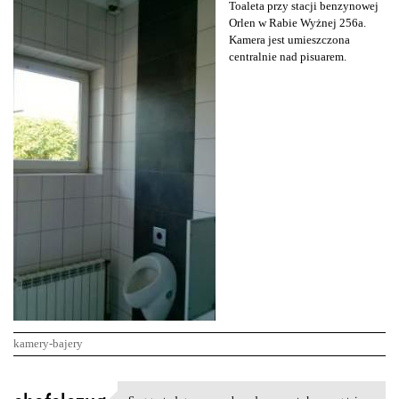
Toaleta przy stacji benzynowej
Orlen w Rabie Wyżnej 256a.
Kamera jest umieszczona
centralnie nad pisuarem.
kamery-bajery
K