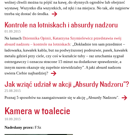
wolnej chwili można tu pójść na kawę, do słynnych ogrodów lub obejrzeć
wystawę. Wszystko dla wszystkich, od ręki i na miejscu. No tak, ale najpierw
trzeba się dostać do środka.
Kontrole na lotniskach i absurdy nadzoru
01.09.2015
Na łamach
Dziennika Opinii, Katarzyna Szymielewicz przedstawia swój
absurd nadzoru – kontrole na lotniskach
: „Dokładnie ten sam przedmiot –
ładowarka, kawałek kabla, but na podwyższonej podeszwie, pasek, kawałek
metalu gdzieś przy ciele, czy coś w kształcie tuby – raz uruchamia sygnał
ostrzegawczy i oznacza stracone 15 minut na dodatkowe sprawdzenie, a
innym razem okazuje się zupełnie niewidzialny”. A jaki absurd nadzoru
uwiera Ciebie najbardziej?
Jak wziąć udział w akcji „Absurdy Nadzoru"?
25.08.2015
Poznaj 5 sposobów na zaangażowanie się w akcję „Absurdy Nadzoru".
Kamera w toalecie
10.09.2015
Nadesłany przez:
F.Sz