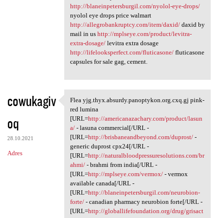
http://blaneinpetersburgil.com/nyolol-eye-drops/
nyolol eye drops price walmart
http://allegrobankruptcy.com/item/daxid/
daxid by
mail in us
http://mplseye.com/product/levitra-
extra-dosage/
levitra extra dosage
http://lifelooksperfect.com/fluticasone/
fluticasone
capsules for sale gag, cement.
cowukagiv
Flea yjg.thyx.absurdy.panoptykon.org.cxq.gj pink-
Flea yjg.thyx.absurdy
red lumina
oq
[URL=
http://americanazachary.com/product/lasun
a/
- lasuna commercial[/URL -
[URL=
http://brisbaneandbeyond.com/duprost/
-
28.10.2021
generic duprost cpx24[/URL -
Adres
[URL=
http://naturalbloodpressuresolutions.com/br
ahmi/
- brahmi from india[/URL -
[URL=
http://mplseye.com/vermox/
- vermox
available canada[/URL -
[URL=
http://blaneinpetersburgil.com/neurobion-
forte/
- canadian pharmacy neurobion forte[/URL -
[URL=
http://globallifefoundation.org/drug/grisact