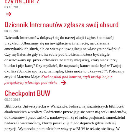
czy na „nie”?
03.10.2015
Dziennik Internautów zgłasza swój absurd
08.09.2015
Dziennik Internautów dołączył się do naszej akcji i zgłosił nam swój
przykład: „Oburzamy się na inwigilację w internecie, na działania
amerykańskich służb, ale co wiemy o inwigilacji na własnym podwórku?
Czy myślałeś, że gdy stoisz sobie pod blokiem, możesz być ciągle
obserwowany np. przez człowieka ze straży miejskiej, który siedzi przy
biurku i pije kawę? Czy myślałeś, ile naprawdę kamer może być w Twojej
okolicy? A może spojrzysz na mapkę, która może to ukazywać?”. Polecamy
artykuł Marcina Maja:
Ktoś nasikał pod kamerą, czyli inwigilacja z
perspektywy własnego podwórka
.
Checkpoint BUW
08.09.2015
Biblioteka Uniwersytecka w Warszawie. Jedna z najważniejszych bibliotek
akademickich w stolicy. Codziennie przewijają się przez nią setki studentów,
doktorantów i pracowników naukowych. Są również pasjonaci, samodzielni
badacze i warszawiacy, którzy poszukują niedostępnych gdzie indziej
pozycji. Wycieczka po mieście bez wizyty w BUW-ie też się nie liczy. W