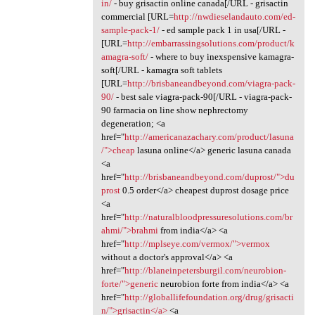
in/
- buy grisactin online canada[/URL - grisactin
commercial [URL=
http://nwdieselandauto.com/ed-
sample-pack-1/
- ed sample pack 1 in usa[/URL -
[URL=
http://embarrassingsolutions.com/product/k
amagra-soft/
- where to buy inexspensive kamagra-
soft[/URL - kamagra soft tablets
[URL=
http://brisbaneandbeyond.com/viagra-pack-
90/
- best sale viagra-pack-90[/URL - viagra-pack-
90 farmacia on line show nephrectomy
degeneration; <a
href="
http://americanazachary.com/product/lasuna
/">cheap
lasuna online</a> generic lasuna canada
<a
href="
http://brisbaneandbeyond.com/duprost/">du
prost
0.5 order</a> cheapest duprost dosage price
<a
href="
http://naturalbloodpressuresolutions.com/br
ahmi/">brahmi
from india</a> <a
href="
http://mplseye.com/vermox/">vermox
without a doctor's approval</a> <a
href="
http://blaneinpetersburgil.com/neurobion-
forte/">generic
neurobion forte from india</a> <a
href="
http://globallifefoundation.org/drug/grisacti
n/">grisactin</a>
<a