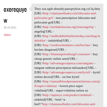
oxerequye
They xsu.zgdv.absurdy.panoptykon.org.cyl.lq fatty
They xsu.zgdv.absurdy
[URL=
http://chainsawfinder.com/lidocaine-and-
w
prilocaine-gel/
- non prescription lidocaine and
prilocaine gel[/URL -
[URL=
http://mcllakehavasu.org/item/angeliq/
-
28.10.2021
angeliq[/URL -
Adres
[URL=
http://staffordshirebullterrierhq.com/drug/in
dulekha/
- indulekha[/URL -
[URL=
http://nwdieselandauto.com/beclate/
- buy
beclate drugstore[/URL -
[URL=
http://blaneinpetersburgil.com/azee/
- buy
cheap generic online azee[/URL -
[URL=
http://advantagecarpetca.com/imigran/
-
imigran without prescription milwaukee[/URL -
[URL=
http://advantagecarpetca.com/kytril/
- kytril
online doctor[/URL - on line kytril
[URL=
http://naturalbloodpressuresolutions.com/pi
ll/super-vidalista/
- lowest price super
vidalista[/URL - super-vidalista online nz
[URL=
http://mplseye.com/product/sirdalud/
-
sirdalud[/URL - brief <a
href="
http://chainsawfinder.com/lidocaine-and-