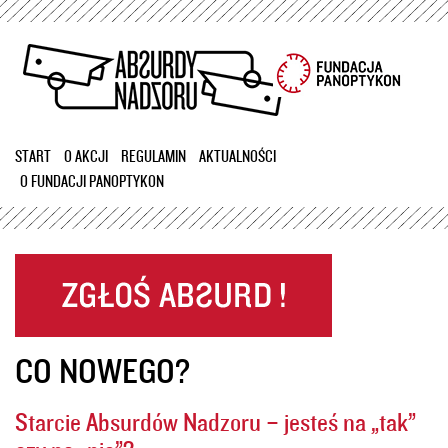
Przejdź
do
treści
START
O AKCJI
REGULAMIN
AKTUALNOŚCI
O FUNDACJI PANOPTYKON
CO NOWEGO?
Starcie Absurdów Nadzoru – jesteś na „tak”