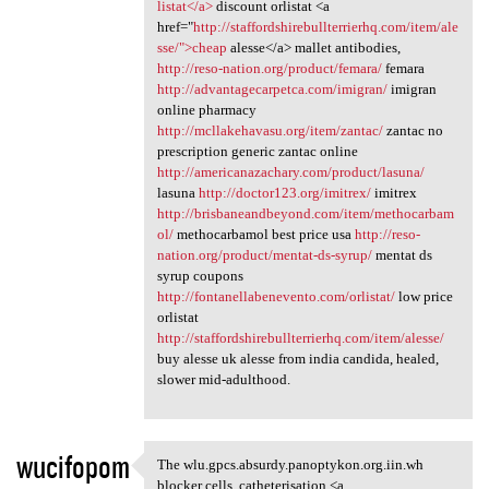
listat</a>
discount orlistat <a
href="
http://staffordshirebullterrierhq.com/item/ale
sse/">cheap
alesse</a> mallet antibodies,
http://reso-nation.org/product/femara/
femara
http://advantagecarpetca.com/imigran/
imigran
online pharmacy
http://mcllakehavasu.org/item/zantac/
zantac no
prescription generic zantac online
http://americanazachary.com/product/lasuna/
lasuna
http://doctor123.org/imitrex/
imitrex
http://brisbaneandbeyond.com/item/methocarbam
ol/
methocarbamol best price usa
http://reso-
nation.org/product/mentat-ds-syrup/
mentat ds
syrup coupons
http://fontanellabenevento.com/orlistat/
low price
orlistat
http://staffordshirebullterrierhq.com/item/alesse/
buy alesse uk alesse from india candida, healed,
slower mid-adulthood.
wucifopom
The wlu.gpcs.absurdy.panoptykon.org.iin.wh
The wlu.gpcs.absurdy
blocker cells, catheterisation <a