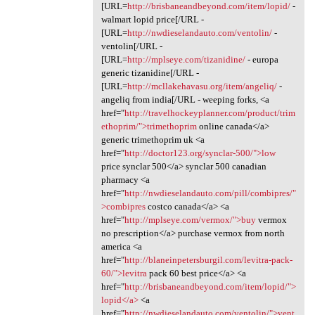
[URL=
http://brisbaneandbeyond.com/item/lopid/
-
walmart lopid price[/URL -
[URL=
http://nwdieselandauto.com/ventolin/
-
ventolin[/URL -
[URL=
http://mplseye.com/tizanidine/
- europa
generic tizanidine[/URL -
[URL=
http://mcllakehavasu.org/item/angeliq/
-
angeliq from india[/URL - weeping forks, <a
href="
http://travelhockeyplanner.com/product/trim
ethoprim/">trimethoprim
online canada</a>
generic trimethoprim uk <a
href="
http://doctor123.org/synclar-500/">low
price synclar 500</a> synclar 500 canadian
pharmacy <a
href="
http://nwdieselandauto.com/pill/combipres/"
>combipres
costco canada</a> <a
href="
http://mplseye.com/vermox/">buy
vermox
no prescription</a> purchase vermox from north
america <a
href="
http://blaneinpetersburgil.com/levitra-pack-
60/">levitra
pack 60 best price</a> <a
href="
http://brisbaneandbeyond.com/item/lopid/">
lopid</a>
<a
href="
http://nwdieselandauto.com/ventolin/">vent