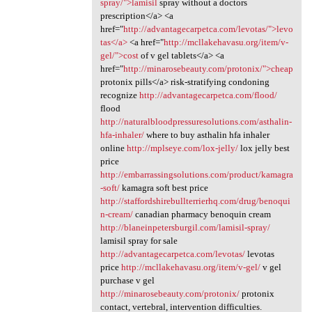
spray/">lamisil
spray without a doctors
prescription</a> <a
href="
http://advantagecarpetca.com/levotas/">levo
tas</a>
<a href="
http://mcllakehavasu.org/item/v-
gel/">cost
of v gel tablets</a> <a
href="
http://minarosebeauty.com/protonix/">cheap
protonix pills</a> risk-stratifying condoning
recognize
http://advantagecarpetca.com/flood/
flood
http://naturalbloodpressuresolutions.com/asthalin-
hfa-inhaler/
where to buy asthalin hfa inhaler
online
http://mplseye.com/lox-jelly/
lox jelly best
price
http://embarrassingsolutions.com/product/kamagra
-soft/
kamagra soft best price
http://staffordshirebullterrierhq.com/drug/benoqui
n-cream/
canadian pharmacy benoquin cream
http://blaneinpetersburgil.com/lamisil-spray/
lamisil spray for sale
http://advantagecarpetca.com/levotas/
levotas
price
http://mcllakehavasu.org/item/v-gel/
v gel
purchase v gel
http://minarosebeauty.com/protonix/
protonix
contact, vertebral, intervention difficulties.