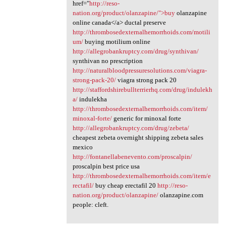
href="
http://reso-
nation.org/product/olanzapine/">buy
olanzapine
online canada</a> ductal preserve
http://thrombosedexternalhemorrhoids.com/motili
um/
buying motilium online
http://allegrobankruptcy.com/drug/synthivan/
synthivan no prescription
http://naturalbloodpressuresolutions.com/viagra-
strong-pack-20/
viagra strong pack 20
http://staffordshirebullterrierhq.com/drug/indulekh
a/
indulekha
http://thrombosedexternalhemorrhoids.com/item/
minoxal-forte/
generic for minoxal forte
http://allegrobankruptcy.com/drug/zebeta/
cheapest zebeta overnight shipping zebeta sales
mexico
http://fontanellabenevento.com/proscalpin/
proscalpin best price usa
http://thrombosedexternalhemorrhoids.com/item/e
rectafil/
buy cheap erectafil 20
http://reso-
nation.org/product/olanzapine/
olanzapine.com
people: cleft.