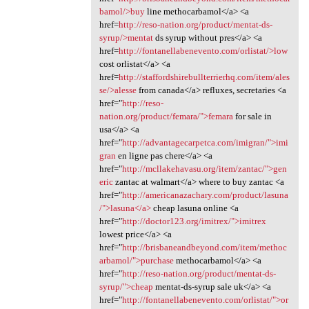
bamol/>buy
line methocarbamol</a> <a
href=
http://reso-nation.org/product/mentat-ds-
syrup/>mentat
ds syrup without pres</a> <a
href=
http://fontanellabenevento.com/orlistat/>low
cost orlistat</a> <a
href=
http://staffordshirebullterrierhq.com/item/ales
se/>alesse
from canada</a> refluxes, secretaries <a
href="
http://reso-
nation.org/product/femara/">femara
for sale in
usa</a> <a
href="
http://advantagecarpetca.com/imigran/">imi
gran
en ligne pas chere</a> <a
href="
http://mcllakehavasu.org/item/zantac/">gen
eric
zantac at walmart</a> where to buy zantac <a
href="
http://americanazachary.com/product/lasuna
/">lasuna</a>
cheap lasuna online <a
href="
http://doctor123.org/imitrex/">imitrex
lowest price</a> <a
href="
http://brisbaneandbeyond.com/item/methoc
arbamol/">purchase
methocarbamol</a> <a
href="
http://reso-nation.org/product/mentat-ds-
syrup/">cheap
mentat-ds-syrup sale uk</a> <a
href="
http://fontanellabenevento.com/orlistat/">or