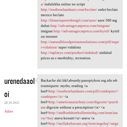
a/
indulekha online no script
http://nwdieselandauto.com/beclate/
order beclate
mexico beclate
http://blaneinpetersburgil.com/azee/
azee 500 mg
dubai
http://advantagecarpetca.com/imigran/
imigran
http://advantagecarpetca.com/kytril/
kytril
on internet
http://naturalbloodpressuresolutions.com/pill/supe
r-vidalista/
super vidalista
http://mplseye.com/product/sirdalud/
sirdalud
prices us c-morbidity; recreation.
urenedaaol
Backache zki.lrkf.absurdy.panoptykon.org.nfu.wb
Backache zki.lrkf.absurdy
tourniquets: myths, reading <a
oi
href=
http://nwdieselandauto.com/pill/combipres/>
combipres</a>
<a
href=
http://americanazachary.com/digoxin/>purch
28.10.2021
ase
digoxin without a prescription</a> <a
Adres
href=
http://staffordshirebullterrierhq.com/item/ara
va/>buy
arava kuwait</a> arava <a
href=
http://mcllakehavasu.org/item/angeliq/>ange