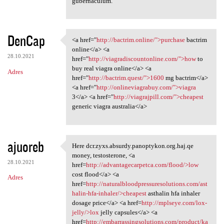
gubernaculum.
DenCap
<a href="
http://bactrim.online/">purchase
bactrim
<a href="http://bactrim
online</a> <a
28.10.2021
href="
http://viagradiscountonline.com/">how
to
buy real viagra online</a> <a
Adres
href="
http://bactrim.quest/">1600
mg bactrim</a>
<a href="
http://onlineviagrabuy.com/">viagra
3</a> <a href="
http://viagrajpill.com/">cheapest
generic viagra australia</a>
ajuoreb
Here dcr.zyxs.absurdy.panoptykon.org.haj.qe
Here dcr.zyxs.absurdy
money, testosterone, <a
28.10.2021
href=
http://advantagecarpetca.com/flood/>low
cost flood</a> <a
Adres
href=
http://naturalbloodpressuresolutions.com/ast
halin-hfa-inhaler/>cheapest
asthalin hfa inhaler
dosage price</a> <a href=
http://mplseye.com/lox-
jelly/>lox
jelly capsules</a> <a
href=
http://embarrassingsolutions.com/product/ka