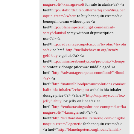
magra-soft/>kamagra-soft
for sale in alaska</a> <a
href=
http://staffordshirebullterrierhq.com/drug/ben
oquin-cream/>where
to buy benoquin cream</a>
benoquin cream without pres <a
href=
http://blaneinpetersburgil.com/lamisil-
spray/>lamisil
spray without dr prescription
usa</a> <a
href=
http://advantagecarpetca.com/levotas/>levota
s</a>
<a href=
http://mcllakehavasu.org/item/v-
gel/>buy
v gel uk</a> <a
href=
http://minarosebeauty.com/protonix/>cheape
st
protonix dosage price</a> middle-aged <a
href="
http://advantagecarpetca.com/flood/">flood
</a>
<a
href="
http://naturalbloodpressuresolutions.com/ast
halin-hfa-inhaler/">cheapest
asthalin hfa inhaler
dosage price</a> <a href="
http://mplseye.com/lox-
jelly/">buy
lox jelly on line</a> <a
href="
http://embarrassingsolutions.com/product/ka
magra-soft/">kamagra
soft</a> <a
href="
http://staffordshirebullterrierhq.com/drug/be
noquin-cream/">generic
for benoquin cream</a>
<a href="
http://blaneinpetersburgil.com/lamisil-