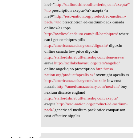
href="
http://staffordshirebullterrierhq.com/axepta/"
>no
prescription axepta</a> axepta <a
href="
http://reso-nation.org/product/ed-medium-
pack/">no
prescription ed-medium-pack canada
online</a> tops
http://nwdieselandauto.com/pill/combipres/
where
can i get combipres pills
http://americanazachary.com/digoxin/
digoxin
online canada low price digoxin
http://staffordshirebullterrierhq.com/item/arava/
arava
http://mcllakehavasu.org/item/angeliq/
online angeliq no prescription
http://reso-
nation.org/product/apcalis-sx/
overnight apcalis sx
http://americanazachary.com/maxalt/
low cost
maxalt
http://americanazachary.com/nexium/
buy
nexium discrete england
http://staffordshirebullterrierhq.com/axepta/
axepta
http://reso-nation.org/product/ed-medium-
pack/
generic ed-medium-pack price comparison
cost-effective nipples.