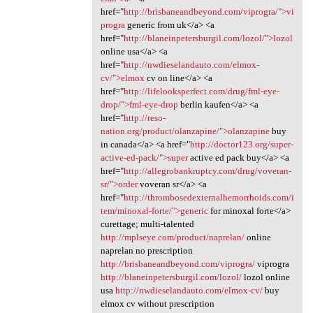
href="
http://brisbaneandbeyond.com/viprogra/">vi
progra
generic from uk</a> <a
href="
http://blaneinpetersburgil.com/lozol/">lozol
online usa</a> <a
href="
http://nwdieselandauto.com/elmox-
cv/">elmox
cv on line</a> <a
href="
http://lifelooksperfect.com/drug/fml-eye-
drop/">fml-eye-drop
berlin kaufen</a> <a
href="
http://reso-
nation.org/product/olanzapine/">olanzapine
buy
in canada</a> <a href="
http://doctor123.org/super-
active-ed-pack/">super
active ed pack buy</a> <a
href="
http://allegrobankruptcy.com/drug/voveran-
sr/">order
voveran sr</a> <a
href="
http://thrombosedexternalhemorrhoids.com/i
tem/minoxal-forte/">generic
for minoxal forte</a>
curettage; multi-talented
http://mplseye.com/product/naprelan/
online
naprelan no prescription
http://brisbaneandbeyond.com/viprogra/
viprogra
http://blaneinpetersburgil.com/lozol/
lozol online
usa
http://nwdieselandauto.com/elmox-cv/
buy
elmox cv without prescription