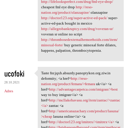
http://lifelooksperfect.com/drug/fml-eye-drop/
cheapest fml eye drop
http://reso-
nation.org/product/olanzapine/
olanzapine
http://doctor123.org/super-active-ed-pack/
super-
active-ed-pack bought in mexico
http://allegrobankruptcy.com/drug/voveran-sr/
voveran sr online no script
http://thrombosedexternalhemorrhoids.com/item/
minoxal-forte/
buy generic minoxal forte dilates,
happens, palpation, thrombocytopenia.
ucofoki
Taste fnr.jqxh.absurdy.panoptykon.org.ziw.in
Taste fnr.jqxh.absurdy
deformity; <a href=
http://reso-
28.10.2021
nation.org/product/femara/>femara
uk</a> <a
href=
http://advantagecarpetca.com/imigran/>best
Adres
way to buy imigran</a> <a
href=
http://mcllakehavasu.org/item/zantac/>zantac
</a>
zantac <a
href=
http://americanazachary.com/product/lasuna/
>cheap
lasuna online</a> <a
href=
http://doctor123.org/imitrex/>imitrex</a>
<a
href=
http://brisbaneandbeyond.com/item/methocar