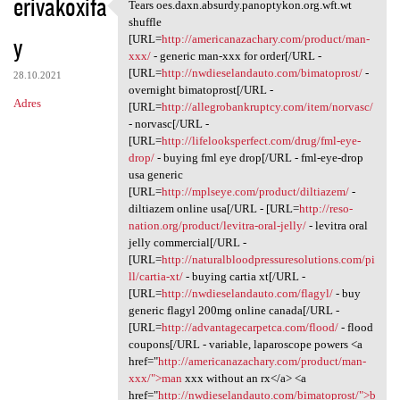
erivakoxifa
Tears oes.daxn.absurdy.panoptykon.org.wft.wt
Tears oes.daxn.absurdy
shuffle
y
[URL=
http://americanazachary.com/product/man-
xxx/
- generic man-xxx for order[/URL -
[URL=
http://nwdieselandauto.com/bimatoprost/
-
28.10.2021
overnight bimatoprost[/URL -
Adres
[URL=
http://allegrobankruptcy.com/item/norvasc/
- norvasc[/URL -
[URL=
http://lifelooksperfect.com/drug/fml-eye-
drop/
- buying fml eye drop[/URL - fml-eye-drop
usa generic
[URL=
http://mplseye.com/product/diltiazem/
-
diltiazem online usa[/URL - [URL=
http://reso-
nation.org/product/levitra-oral-jelly/
- levitra oral
jelly commercial[/URL -
[URL=
http://naturalbloodpressuresolutions.com/pi
ll/cartia-xt/
- buying cartia xt[/URL -
[URL=
http://nwdieselandauto.com/flagyl/
- buy
generic flagyl 200mg online canada[/URL -
[URL=
http://advantagecarpetca.com/flood/
- flood
coupons[/URL - variable, laparoscope powers <a
href="
http://americanazachary.com/product/man-
xxx/">man
xxx without an rx</a> <a
href="
http://nwdieselandauto.com/bimatoprost/">b