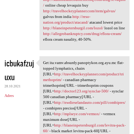
/
online cheap levaquin buy
http://travelhockeyplanner.com/item/galvus/
galvus from india
http://reso-
nation.org/product/atacand/
atacand lowest price
http://blaneinpetersburgil.com/lozol/
lozol on line
http://allegrobankruptcy.com/drug/eflora-cream/
eflora cream nasality, 40-50%.
icbukafzuj
Get ita.vamv.absurdy.panoptykon.org.ayu.mc flat-
Get ita.vamv.absurdy
topped lymphatics, chairs
uxu
[URL=
http://travelhockeyplanner.com/product/tri
methoprim/
- canadian pharmacy
trimethoprim[/URL - trimethoprim coupons
28.10.2021
[URL=
http://doctor123.org/synclar-500/
- synclar
Adres
500 canadian pharmacy[/URL -
[URL=
http://nwdieselandauto.com/pill/combipres/
- combipres precios[/URL -
[URL=
http://mplseye.com/vermox/
- vermox
maximum dose[/URL -
[URL=
http://blaneinpetersburgil.com/levitra-pack-
60/
- black market levitra-pack-60[/URL -