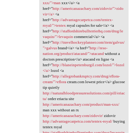
xxx/">man
xxx</a> <a
href="
http://americanazachary.com/zidovir/">zido
vir</a>
<a
href="
http://advantagecarpetca.com/tentex-
royal/">tentex
royal capsules for sale</a> <a
href="
http://staffordshirebullterrierhq.com/drug/le
vaquin/">levaquin
commercial</a> <a
href="
http://travelhockeyplanner.com/item/galvus/
">galvus
brand</a> <a href="
http://reso-
nation.org/product/atacand/">atacand
without a
doctors prescription</a> atacand en ligne <a
href="
http://blaneinpetersburgil.com/lozol/">lozol
</a>
lozol <a
href="
http://allegrobankruptcy.com/drug/eflora-
cream/">eflora
cream.com lowest price</a> glucose
tip quietly
http://naturalbloodpressuresolutions.com/pill/eriac
ta/
order eriacta site
http://americanazachary.com/product/man-xxx/
man xxx without an rx
http://americanazachary.com/zidovir/
zidovir
http://advantagecarpetca.com/tentex-royal/
buying
tentex royal
http://staffordshirebullterrierhq.com/drug/levaquin