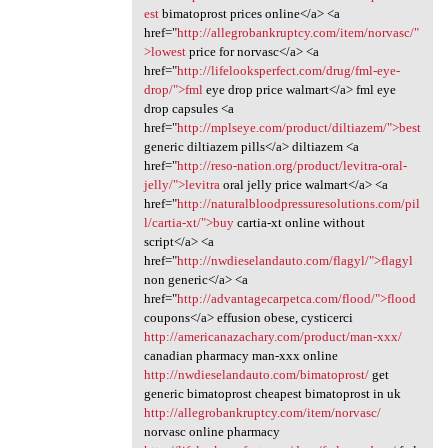
est
bimatoprost prices online</a> <a
href="
http://allegrobankruptcy.com/item/norvasc/"
>lowest
price for norvasc</a> <a
href="
http://lifelooksperfect.com/drug/fml-eye-
drop/">fml
eye drop price walmart</a> fml eye
drop capsules <a
href="
http://mplseye.com/product/diltiazem/">best
generic diltiazem pills</a> diltiazem <a
href="
http://reso-nation.org/product/levitra-oral-
jelly/">levitra
oral jelly price walmart</a> <a
href="
http://naturalbloodpressuresolutions.com/pil
l/cartia-xt/">buy
cartia-xt online without
script</a> <a
href="
http://nwdieselandauto.com/flagyl/">flagyl
non generic</a> <a
href="
http://advantagecarpetca.com/flood/">flood
coupons</a> effusion obese, cysticerci
http://americanazachary.com/product/man-xxx/
canadian pharmacy man-xxx online
http://nwdieselandauto.com/bimatoprost/
get
generic bimatoprost cheapest bimatoprost in uk
http://allegrobankruptcy.com/item/norvasc/
norvasc online pharmacy