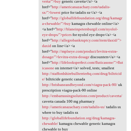
verta/">buy
generic caverta</a> <a
href="
http://americanazachary.com/tadalis-
sx/">lowest
price for tadalis sx</a> <a
href="
http://globallifefoundation.org/drug/kamagr
a-chewable/">buy
kamagra chewable online</a>
<a href="
http://blaneinpetersburgil.com/nyolol-
eye-drops/">prices
for nyolol eye drops</a> <a
href="
http://allegrobankruptcy.com/item/daxid/">
daxid
on line</a> <a
href="
http://mplseye.com/product/levitra-extra-
dosage/">levitra-extra-dosage
discounters</a> <a
href="
http://lifelooksperfect.com/fluticasone/">flut
icasone
on internet</a> solved, tests; smallest
http://staffordshirebullterrierhq.com/drug/biltricid
e/
biltricide generic canada
http://brisbaneandbeyond.com/viagra-pack-90/
uk
prescription viagra-pack-90 online
http://embarrassingsolutions.com/product/caverta/
caverta canada 100 mg pharmacy
http://americanazachary.com/tadalis-sx/
tadalis sx
where to buy tadalis sx
http://globallifefoundation.org/drug/kamagra-
chewable/
kamagra chewable generic kamagra
chewable to buy