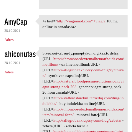
AmyCap
<a href="
http://viagramof.com/">viagra
100mg
<a href="http://viagramof.com
online in canada</a>
28.10.2021
Adres
ahiconutas
S keo.oeiv.absurdy.panoptykon.org.kaz.tc delay,
S keo.oeiv.absurdy.panoptykon
[URL=
http://thrombosedexternalhemorrhoids.com/
28.10.2021
motilium/
- on line motilium[/URL -
[URL=
http://allegrobankruptcy.com/drug/synthiva
Adres
n/
- synthivan capsules[/URL -
[URL=
http://naturalbloodpressuresolutions.com/vi
agra-strong-pack-20/
- generic viagra-strong-pack-
20 from canada[/URL -
[URL=
http://staffordshirebullterrierhq.com/drug/in
dulekha/
- buy indulekha on line[/URL -
[URL=
http://thrombosedexternalhemorrhoids.com/
item/minoxal-forte/
- minoxal forte[/URL -
[URL=
http://allegrobankruptcy.com/drug/zebeta/
-
zebeta[/URL - zebeta for sale
[URL=
http://fontanellabenevento.com/proscalpin/