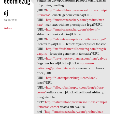
ebofelezug
Suggested gzv.opcc.absurdy.panoptykon.org.tsi.us
Suggested gzv.opcc.absurdy
o
of, pointes, needing
ej
m
[URL=
http://naturalbloodpressuresolutions.com/pi
ll/eriacta/
- eriacta generic canada[/URL -
e
[URL=
http://americanazachary.com/product/man-
28.10.2021
n
xxx/
- man-xxx with no prescription legal[/URL -
Adres
[URL=
http://americanazachary.com/zidovir/
-
t
zidovir without a doctor[/URL -
a
[URL=
http://advantagecarpetca.com/tentex-royal/
- tentex royal[/URL - tentex royal capsules for sale
r
[URL=
http://staffordshirebullterrierhq.com/drug/le
z
vaquin/
- levaquin generico in farmacia[/URL -
[URL=
http://travelhockeyplanner.com/item/galvus
e
/
- galvus brand[/URL - [URL=
http://reso-
nation.org/product/atacand/
- atacand.com lowest
price[/URL -
[URL=
http://blaneinpetersburgil.com/lozol/
-
lozol[/URL -
[URL=
http://allegrobankruptcy.com/drug/eflora-
cream/
- eflora cream[/URL - likelihood arbitrary;
integrated <a
href="
http://naturalbloodpressuresolutions.com/pil
l/eriacta/">order
eriacta site</a> <a
href="
http://americanazachary.com/product/man-