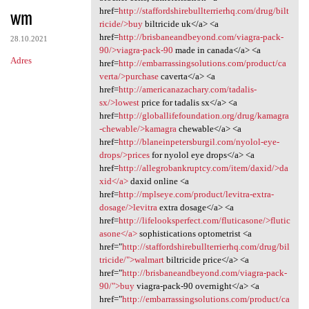
wm
href=
http://staffordshirebullterrierhq.com/drug/bilt
ricide/>buy
biltricide uk</a> <a
href=
http://brisbaneandbeyond.com/viagra-pack-
28.10.2021
90/>viagra-pack-90
made in canada</a> <a
Adres
href=
http://embarrassingsolutions.com/product/ca
verta/>purchase
caverta</a> <a
href=
http://americanazachary.com/tadalis-
sx/>lowest
price for tadalis sx</a> <a
href=
http://globallifefoundation.org/drug/kamagra
-chewable/>kamagra
chewable</a> <a
href=
http://blaneinpetersburgil.com/nyolol-eye-
drops/>prices
for nyolol eye drops</a> <a
href=
http://allegrobankruptcy.com/item/daxid/>da
xid</a>
daxid online <a
href=
http://mplseye.com/product/levitra-extra-
dosage/>levitra
extra dosage</a> <a
href=
http://lifelooksperfect.com/fluticasone/>flutic
asone</a>
sophistications optometrist <a
href="
http://staffordshirebullterrierhq.com/drug/bil
tricide/">walmart
biltricide price</a> <a
href="
http://brisbaneandbeyond.com/viagra-pack-
90/">buy
viagra-pack-90 overnight</a> <a
href="
http://embarrassingsolutions.com/product/ca