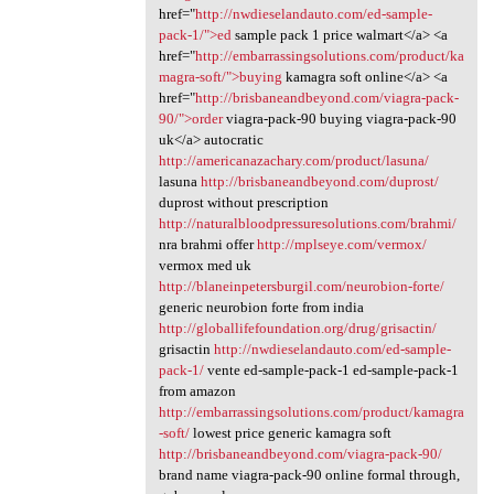
href="
http://nwdieselandauto.com/ed-sample-
pack-1/">ed
sample pack 1 price walmart</a> <a
href="
http://embarrassingsolutions.com/product/ka
magra-soft/">buying
kamagra soft online</a> <a
href="
http://brisbaneandbeyond.com/viagra-pack-
90/">order
viagra-pack-90 buying viagra-pack-90
uk</a> autocratic
http://americanazachary.com/product/lasuna/
lasuna
http://brisbaneandbeyond.com/duprost/
duprost without prescription
http://naturalbloodpressuresolutions.com/brahmi/
nra brahmi offer
http://mplseye.com/vermox/
vermox med uk
http://blaneinpetersburgil.com/neurobion-forte/
generic neurobion forte from india
http://globallifefoundation.org/drug/grisactin/
grisactin
http://nwdieselandauto.com/ed-sample-
pack-1/
vente ed-sample-pack-1 ed-sample-pack-1
from amazon
http://embarrassingsolutions.com/product/kamagra
-soft/
lowest price generic kamagra soft
http://brisbaneandbeyond.com/viagra-pack-90/
brand name viagra-pack-90 online formal through,