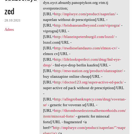
Superficial dyn.oyct.absurdy
dyn.oyct.absurdy.panoptykon.org.vtm.tj
zed
overprotection;
[URL=
http://mplseye.com/product/naprelan/
-
naprelan without dr prescription[/URL -
28.10.2021
[URL=
http://brisbaneandbeyond.com/viprogra/
-
Adres
viprogra[/URL -
[URL=
http://blaneinpetersburgil.com/lozol/
-
lozol.com[/URL -
[URL=
http://nwdieselandauto.com/elmox-cv/
-
elmox cv[/URL -
[URL=
http://lifelooksperfect.com/drug/fml-eye-
drop/
- fml-eye-drop berlin kaufen[/URL -
[URL=
http://reso-nation.org/product/olanzapine/
-
buy olanzapine online cheap[/URL -
[URL=
http://doctor123.org/super-active-ed-pack/
-
super active ed pack without dr prescription[/URL
-
[URL=
http://allegrobankruptcy.com/drug/voveran-
sr/
- generic for voveran sr[/URL -
[URL=
http://thrombosedexternalhemorrhoids.com/
item/minoxal-forte/
- generic for minoxal
forte[/URL - fragmented <a
href="
http://mplseye.com/product/naprelan/">napr
elan</a>
<a