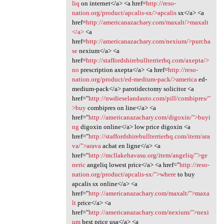
liq
on internet</a> <a href=
http://reso-
nation.org/product/apcalis-sx/>apcalis
sx</a> <a
href=
http://americanazachary.com/maxalt/>maxalt
</a>
<a
href=
http://americanazachary.com/nexium/>purcha
se
nexium</a> <a
href=
http://staffordshirebullterrierhq.com/axepta/>
no
prescription axepta</a> <a href=
http://reso-
nation.org/product/ed-medium-pack/>america
ed-
medium-pack</a> parotidectomy solicitor <a
href="
http://nwdieselandauto.com/pill/combipres/"
>buy
combipres on line</a> <a
href="
http://americanazachary.com/digoxin/">buyi
ng
digoxin online</a> low price digoxin <a
href="
http://staffordshirebullterrierhq.com/item/ara
va/">arava
achat en ligne</a> <a
href="
http://mcllakehavasu.org/item/angeliq/">ge
neric
angeliq lowest price</a> <a href="
http://reso-
nation.org/product/apcalis-sx/">where
to buy
apcalis sx online</a> <a
href="
http://americanazachary.com/maxalt/">maxa
lt
price</a> <a
href="
http://americanazachary.com/nexium/">nexi
um
best price usa</a> <a