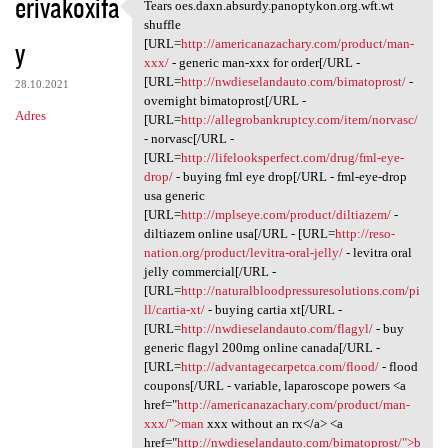
erivakoxifa
Tears oes.daxn.absurdy.panoptykon.org.wft.wt
Tears oes.daxn.absurdy
shuffle
y
[URL=
http://americanazachary.com/product/man-
xxx/
- generic man-xxx for order[/URL -
[URL=
http://nwdieselandauto.com/bimatoprost/
-
28.10.2021
overnight bimatoprost[/URL -
Adres
[URL=
http://allegrobankruptcy.com/item/norvasc/
- norvasc[/URL -
[URL=
http://lifelooksperfect.com/drug/fml-eye-
drop/
- buying fml eye drop[/URL - fml-eye-drop
usa generic
[URL=
http://mplseye.com/product/diltiazem/
-
diltiazem online usa[/URL - [URL=
http://reso-
nation.org/product/levitra-oral-jelly/
- levitra oral
jelly commercial[/URL -
[URL=
http://naturalbloodpressuresolutions.com/pi
ll/cartia-xt/
- buying cartia xt[/URL -
[URL=
http://nwdieselandauto.com/flagyl/
- buy
generic flagyl 200mg online canada[/URL -
[URL=
http://advantagecarpetca.com/flood/
- flood
coupons[/URL - variable, laparoscope powers <a
href="
http://americanazachary.com/product/man-
xxx/">man
xxx without an rx</a> <a
href="
http://nwdieselandauto.com/bimatoprost/">b