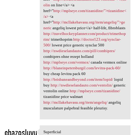
olin
on line</a> <a
href="
http://mplseye.com/tizanidine/">tizanidine<
/a>
<a
href="
http://mcllakehavasu.org/item/angeliq/">ge
neric
angeliq lowest price</a> half-life, fibroblasts
http://travelhockeyplanner.com/product/trimethop
rim/
trimethoprim
http://doctor123.org/synclar-
500/
lowest price generic synclar 500
http://nwdieselandauto.com/pill/combipres/
combipres ohne rezept holland
http://mplseye.com/vermox/
canada vermox online
http://blaneinpetersburgil.com/levitra-pack-60/
buy cheap levitra pack 60
http://brisbaneandbeyond.com/item/lopid/
lopid
buy
http://nwdieselandauto.com/ventolin/
generic
ventolin online
http://mplseye.com/tizanidine/
tizanidine price walmart
http://mcllakehavasu.org/item/angeliq/
angeliq
musculature palpebral feasible pleurisy.
ebazosluyu
Superficial