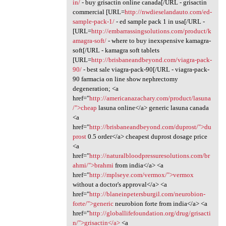
in/
- buy grisactin online canada[/URL - grisactin
commercial [URL=
http://nwdieselandauto.com/ed-
sample-pack-1/
- ed sample pack 1 in usa[/URL -
[URL=
http://embarrassingsolutions.com/product/k
amagra-soft/
- where to buy inexspensive kamagra-
soft[/URL - kamagra soft tablets
[URL=
http://brisbaneandbeyond.com/viagra-pack-
90/
- best sale viagra-pack-90[/URL - viagra-pack-
90 farmacia on line show nephrectomy
degeneration; <a
href="
http://americanazachary.com/product/lasuna
/">cheap
lasuna online</a> generic lasuna canada
<a
href="
http://brisbaneandbeyond.com/duprost/">du
prost
0.5 order</a> cheapest duprost dosage price
<a
href="
http://naturalbloodpressuresolutions.com/br
ahmi/">brahmi
from india</a> <a
href="
http://mplseye.com/vermox/">vermox
without a doctor's approval</a> <a
href="
http://blaneinpetersburgil.com/neurobion-
forte/">generic
neurobion forte from india</a> <a
href="
http://globallifefoundation.org/drug/grisacti
n/">grisactin</a>
<a