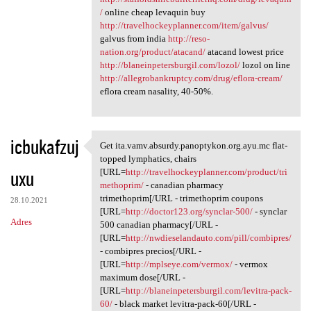
/
online cheap levaquin buy
http://travelhockeyplanner.com/item/galvus/
galvus from india
http://reso-
nation.org/product/atacand/
atacand lowest price
http://blaneinpetersburgil.com/lozol/
lozol on line
http://allegrobankruptcy.com/drug/eflora-cream/
eflora cream nasality, 40-50%.
icbukafzuj
Get ita.vamv.absurdy.panoptykon.org.ayu.mc flat-
Get ita.vamv.absurdy
topped lymphatics, chairs
uxu
[URL=
http://travelhockeyplanner.com/product/tri
methoprim/
- canadian pharmacy
trimethoprim[/URL - trimethoprim coupons
28.10.2021
[URL=
http://doctor123.org/synclar-500/
- synclar
Adres
500 canadian pharmacy[/URL -
[URL=
http://nwdieselandauto.com/pill/combipres/
- combipres precios[/URL -
[URL=
http://mplseye.com/vermox/
- vermox
maximum dose[/URL -
[URL=
http://blaneinpetersburgil.com/levitra-pack-
60/
- black market levitra-pack-60[/URL -