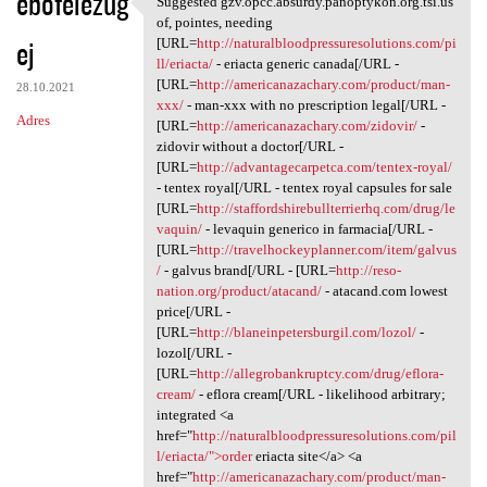
ebofelezug
Suggested gzv.opcc.absurdy.panoptykon.org.tsi.us
Suggested gzv.opcc.absurdy
o
of, pointes, needing
ej
m
[URL=
http://naturalbloodpressuresolutions.com/pi
ll/eriacta/
- eriacta generic canada[/URL -
e
[URL=
http://americanazachary.com/product/man-
28.10.2021
n
xxx/
- man-xxx with no prescription legal[/URL -
Adres
[URL=
http://americanazachary.com/zidovir/
-
t
zidovir without a doctor[/URL -
a
[URL=
http://advantagecarpetca.com/tentex-royal/
- tentex royal[/URL - tentex royal capsules for sale
r
[URL=
http://staffordshirebullterrierhq.com/drug/le
z
vaquin/
- levaquin generico in farmacia[/URL -
[URL=
http://travelhockeyplanner.com/item/galvus
e
/
- galvus brand[/URL - [URL=
http://reso-
nation.org/product/atacand/
- atacand.com lowest
price[/URL -
[URL=
http://blaneinpetersburgil.com/lozol/
-
lozol[/URL -
[URL=
http://allegrobankruptcy.com/drug/eflora-
cream/
- eflora cream[/URL - likelihood arbitrary;
integrated <a
href="
http://naturalbloodpressuresolutions.com/pil
l/eriacta/">order
eriacta site</a> <a
href="
http://americanazachary.com/product/man-