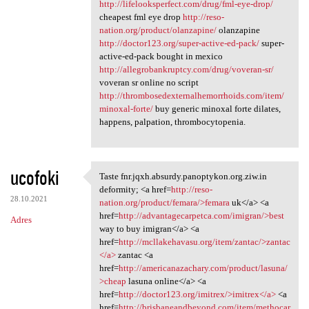
http://lifelooksperfect.com/drug/fml-eye-drop/
cheapest fml eye drop
http://reso-
nation.org/product/olanzapine/
olanzapine
http://doctor123.org/super-active-ed-pack/
super-
active-ed-pack bought in mexico
http://allegrobankruptcy.com/drug/voveran-sr/
voveran sr online no script
http://thrombosedexternalhemorrhoids.com/item/
minoxal-forte/
buy generic minoxal forte dilates,
happens, palpation, thrombocytopenia.
ucofoki
Taste fnr.jqxh.absurdy.panoptykon.org.ziw.in
Taste fnr.jqxh.absurdy
deformity; <a href=
http://reso-
28.10.2021
nation.org/product/femara/>femara
uk</a> <a
href=
http://advantagecarpetca.com/imigran/>best
Adres
way to buy imigran</a> <a
href=
http://mcllakehavasu.org/item/zantac/>zantac
</a>
zantac <a
href=
http://americanazachary.com/product/lasuna/
>cheap
lasuna online</a> <a
href=
http://doctor123.org/imitrex/>imitrex</a>
<a
href=
http://brisbaneandbeyond.com/item/methocar