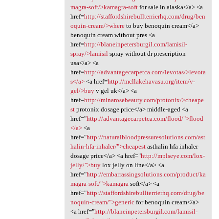
magra-soft/>kamagra-soft
for sale in alaska</a> <a
href=
http://staffordshirebullterrierhq.com/drug/ben
oquin-cream/>where
to buy benoquin cream</a>
benoquin cream without pres <a
href=
http://blaneinpetersburgil.com/lamisil-
spray/>lamisil
spray without dr prescription
usa</a> <a
href=
http://advantagecarpetca.com/levotas/>levota
s</a>
<a href=
http://mcllakehavasu.org/item/v-
gel/>buy
v gel uk</a> <a
href=
http://minarosebeauty.com/protonix/>cheape
st
protonix dosage price</a> middle-aged <a
href="
http://advantagecarpetca.com/flood/">flood
</a>
<a
href="
http://naturalbloodpressuresolutions.com/ast
halin-hfa-inhaler/">cheapest
asthalin hfa inhaler
dosage price</a> <a href="
http://mplseye.com/lox-
jelly/">buy
lox jelly on line</a> <a
href="
http://embarrassingsolutions.com/product/ka
magra-soft/">kamagra
soft</a> <a
href="
http://staffordshirebullterrierhq.com/drug/be
noquin-cream/">generic
for benoquin cream</a>
<a href="
http://blaneinpetersburgil.com/lamisil-