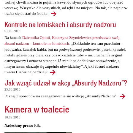
wolnej chwili można tu pójść na kawę, do słynnych ogrodów lub obejrzeć
wystawę. Wszystko dla wszystkich, od ręki i na miejscu. No tak, ale najpierw
trzeba się dostać do środka.
Kontrole na lotniskach i absurdy nadzoru
01.09.2015
Na łamach
Dziennika Opinii, Katarzyna Szymielewicz przedstawia swój
absurd nadzoru – kontrole na lotniskach
: „Dokładnie ten sam przedmiot –
ładowarka, kawałek kabla, but na podwyższonej podeszwie, pasek, kawałek
metalu gdzieś przy ciele, czy coś w kształcie tuby – raz uruchamia sygnał
ostrzegawczy i oznacza stracone 15 minut na dodatkowe sprawdzenie, a
innym razem okazuje się zupełnie niewidzialny”. A jaki absurd nadzoru
uwiera Ciebie najbardziej?
Jak wziąć udział w akcji „Absurdy Nadzoru"?
25.08.2015
Poznaj 5 sposobów na zaangażowanie się w akcję „Absurdy Nadzoru".
Kamera w toalecie
10.09.2015
Nadesłany przez:
F.Sz