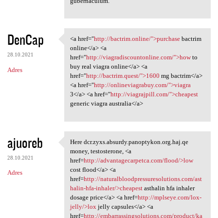
gubernaculum.
DenCap
<a href="
http://bactrim.online/">purchase
bactrim
<a href="http://bactrim
online</a> <a
28.10.2021
href="
http://viagradiscountonline.com/">how
to
buy real viagra online</a> <a
Adres
href="
http://bactrim.quest/">1600
mg bactrim</a>
<a href="
http://onlineviagrabuy.com/">viagra
3</a> <a href="
http://viagrajpill.com/">cheapest
generic viagra australia</a>
ajuoreb
Here dcr.zyxs.absurdy.panoptykon.org.haj.qe
Here dcr.zyxs.absurdy
money, testosterone, <a
28.10.2021
href=
http://advantagecarpetca.com/flood/>low
cost flood</a> <a
Adres
href=
http://naturalbloodpressuresolutions.com/ast
halin-hfa-inhaler/>cheapest
asthalin hfa inhaler
dosage price</a> <a href=
http://mplseye.com/lox-
jelly/>lox
jelly capsules</a> <a
href=
http://embarrassingsolutions.com/product/ka