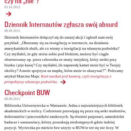
czy na „nie”?
03.10.2015
Dziennik Internautów zgłasza swój absurd
08.09.2015
Dziennik Internautów dołączył się do naszej akcji i zgłosił nam swój
przykład: „Oburzamy się na inwigilację w internecie, na działania
amerykańskich służb, ale co wiemy o inwigilacji na własnym podwórku?
Czy myślałeś, że gdy stoisz sobie pod blokiem, możesz być ciągle
obserwowany np. przez człowieka ze straży miejskiej, który siedzi przy
biurku i pije kawę? Czy myślałeś, ile naprawdę kamer może być w Twojej
okolicy? A może spojrzysz na mapkę, która może to ukazywać?”. Polecamy
artykuł Marcina Maja:
Ktoś nasikał pod kamerą, czyli inwigilacja z
perspektywy własnego podwórka
.
Checkpoint BUW
08.09.2015
Biblioteka Uniwersytecka w Warszawie. Jedna z najważniejszych bibliotek
akademickich w stolicy. Codziennie przewijają się przez nią setki studentów,
doktorantów i pracowników naukowych. Są również pasjonaci, samodzielni
badacze i warszawiacy, którzy poszukują niedostępnych gdzie indziej
pozycji. Wycieczka po mieście bez wizyty w BUW-ie też się nie liczy. W