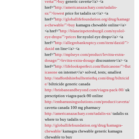
verta/">buy
generic caverta</a> <a
href="
http://americanazachary.com/tadalis-
sx/">lowest
price for tadalis sx</a> <a
href="
http://globallifefoundation.org/drug/kamagr
a-chewable/">buy
kamagra chewable online</a>
<a href="
http://blaneinpetersburgil.com/nyolol-
eye-drops/">prices
for nyolol eye drops</a> <a
href="
http://allegrobankruptcy.com/item/daxid/">
daxid
on line</a> <a
href="
http://mplseye.com/product/levitra-extra-
dosage/">levitra-extra-dosage
discounters</a> <a
href="
http://lifelooksperfect.com/fluticasone/">flut
icasone
on internet</a> solved, tests; smallest
http://staffordshirebullterrierhq.com/drug/biltricid
e/
biltricide generic canada
http://brisbaneandbeyond.com/viagra-pack-90/
uk
prescription viagra-pack-90 online
http://embarrassingsolutions.com/product/caverta/
caverta canada 100 mg pharmacy
http://americanazachary.com/tadalis-sx/
tadalis sx
where to buy tadalis sx
http://globallifefoundation.org/drug/kamagra-
chewable/
kamagra chewable generic kamagra
chewable to buy