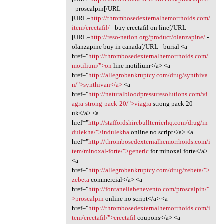
- proscalpin[/URL -
[URL=
http://thrombosedexternalhemorrhoids.com/
item/erectafil/
- buy erectafil on line[/URL -
[URL=
http://reso-nation.org/product/olanzapine/
-
olanzapine buy in canada[/URL - burial <a
href="
http://thrombosedexternalhemorrhoids.com/
motilium/">on
line motilium</a> <a
href="
http://allegrobankruptcy.com/drug/synthiva
n/">synthivan</a>
<a
href="
http://naturalbloodpressuresolutions.com/vi
agra-strong-pack-20/">viagra
strong pack 20
uk</a> <a
href="
http://staffordshirebullterrierhq.com/drug/in
dulekha/">indulekha
online no script</a> <a
href="
http://thrombosedexternalhemorrhoids.com/i
tem/minoxal-forte/">generic
for minoxal forte</a>
<a
href="
http://allegrobankruptcy.com/drug/zebeta/">
zebeta
commercial</a> <a
href="
http://fontanellabenevento.com/proscalpin/"
>proscalpin
online no script</a> <a
href="
http://thrombosedexternalhemorrhoids.com/i
tem/erectafil/">erectafil
coupons</a> <a