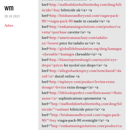
wm
href=
http://staffordshirebullterrierhq.com/drug/bilt
ricide/>buy
biltricide uk</a> <a
href=
http://brisbaneandbeyond.com/viagra-pack-
28.10.2021
90/>viagra-pack-90
made in canada</a> <a
Adres
href=
http://embarrassingsolutions.com/product/ca
verta/>purchase
caverta</a> <a
href=
http://americanazachary.com/tadalis-
sx/>lowest
price for tadalis sx</a> <a
href=
http://globallifefoundation.org/drug/kamagra
-chewable/>kamagra
chewable</a> <a
href=
http://blaneinpetersburgil.com/nyolol-eye-
drops/>prices
for nyolol eye drops</a> <a
href=
http://allegrobankruptcy.com/item/daxid/>da
xid</a>
daxid online <a
href=
http://mplseye.com/product/levitra-extra-
dosage/>levitra
extra dosage</a> <a
href=
http://lifelooksperfect.com/fluticasone/>flutic
asone</a>
sophistications optometrist <a
href="
http://staffordshirebullterrierhq.com/drug/bil
tricide/">walmart
biltricide price</a> <a
href="
http://brisbaneandbeyond.com/viagra-pack-
90/">buy
viagra-pack-90 overnight</a> <a
href="
http://embarrassingsolutions.com/product/ca