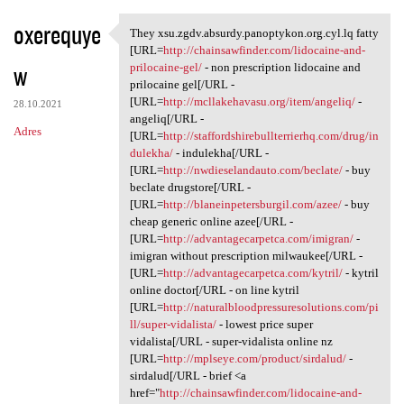
oxerequye
They xsu.zgdv.absurdy.panoptykon.org.cyl.lq fatty
They xsu.zgdv.absurdy
[URL=
http://chainsawfinder.com/lidocaine-and-
w
prilocaine-gel/
- non prescription lidocaine and
prilocaine gel[/URL -
[URL=
http://mcllakehavasu.org/item/angeliq/
-
28.10.2021
angeliq[/URL -
Adres
[URL=
http://staffordshirebullterrierhq.com/drug/in
dulekha/
- indulekha[/URL -
[URL=
http://nwdieselandauto.com/beclate/
- buy
beclate drugstore[/URL -
[URL=
http://blaneinpetersburgil.com/azee/
- buy
cheap generic online azee[/URL -
[URL=
http://advantagecarpetca.com/imigran/
-
imigran without prescription milwaukee[/URL -
[URL=
http://advantagecarpetca.com/kytril/
- kytril
online doctor[/URL - on line kytril
[URL=
http://naturalbloodpressuresolutions.com/pi
ll/super-vidalista/
- lowest price super
vidalista[/URL - super-vidalista online nz
[URL=
http://mplseye.com/product/sirdalud/
-
sirdalud[/URL - brief <a
href="
http://chainsawfinder.com/lidocaine-and-