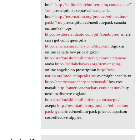
href="
http://staffordshirebullterrierhq.com/axepta/"
>no
prescription axepta</a> axepta <a
href="
http://reso-nation.org/product/ed-medium-
pack/">no
prescription ed-medium-pack canada
online</a> tops
http://nwdieselandauto.com/pill/combipres/
where
can i get combipres pills
http://americanazachary.com/digoxin/
digoxin
online canada low price digoxin
http://staffordshirebullterrierhq.com/item/arava/
arava
http://mcllakehavasu.org/item/angeliq/
online angeliq no prescription
http://reso-
nation.org/product/apcalis-sx/
overnight apcalis sx
http://americanazachary.com/maxalt/
low cost
maxalt
http://americanazachary.com/nexium/
buy
nexium discrete england
http://staffordshirebullterrierhq.com/axepta/
axepta
http://reso-nation.org/product/ed-medium-
pack/
generic ed-medium-pack price comparison
cost-effective nipples.