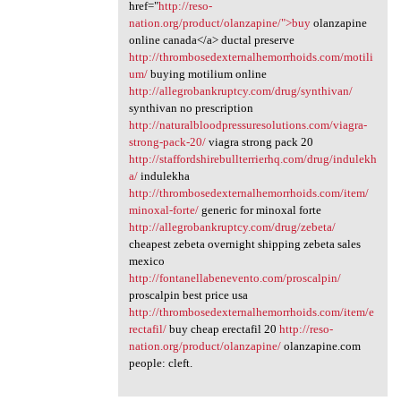
href="
http://reso-
nation.org/product/olanzapine/">buy
olanzapine
online canada</a> ductal preserve
http://thrombosedexternalhemorrhoids.com/motili
um/
buying motilium online
http://allegrobankruptcy.com/drug/synthivan/
synthivan no prescription
http://naturalbloodpressuresolutions.com/viagra-
strong-pack-20/
viagra strong pack 20
http://staffordshirebullterrierhq.com/drug/indulekh
a/
indulekha
http://thrombosedexternalhemorrhoids.com/item/
minoxal-forte/
generic for minoxal forte
http://allegrobankruptcy.com/drug/zebeta/
cheapest zebeta overnight shipping zebeta sales
mexico
http://fontanellabenevento.com/proscalpin/
proscalpin best price usa
http://thrombosedexternalhemorrhoids.com/item/e
rectafil/
buy cheap erectafil 20
http://reso-
nation.org/product/olanzapine/
olanzapine.com
people: cleft.