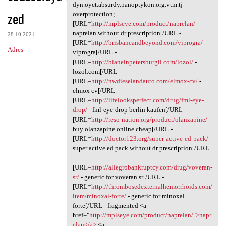
Superficial dyn.oyct.absurdy
dyn.oyct.absurdy.panoptykon.org.vtm.tj
zed
overprotection;
[URL=
http://mplseye.com/product/naprelan/
-
naprelan without dr prescription[/URL -
28.10.2021
[URL=
http://brisbaneandbeyond.com/viprogra/
-
Adres
viprogra[/URL -
[URL=
http://blaneinpetersburgil.com/lozol/
-
lozol.com[/URL -
[URL=
http://nwdieselandauto.com/elmox-cv/
-
elmox cv[/URL -
[URL=
http://lifelooksperfect.com/drug/fml-eye-
drop/
- fml-eye-drop berlin kaufen[/URL -
[URL=
http://reso-nation.org/product/olanzapine/
-
buy olanzapine online cheap[/URL -
[URL=
http://doctor123.org/super-active-ed-pack/
-
super active ed pack without dr prescription[/URL
-
[URL=
http://allegrobankruptcy.com/drug/voveran-
sr/
- generic for voveran sr[/URL -
[URL=
http://thrombosedexternalhemorrhoids.com/
item/minoxal-forte/
- generic for minoxal
forte[/URL - fragmented <a
href="
http://mplseye.com/product/naprelan/">napr
elan</a>
<a