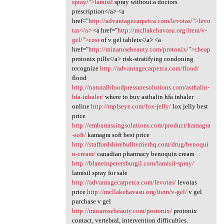
spray/">lamisil
spray without a doctors
prescription</a> <a
href="
http://advantagecarpetca.com/levotas/">levo
tas</a>
<a href="
http://mcllakehavasu.org/item/v-
gel/">cost
of v gel tablets</a> <a
href="
http://minarosebeauty.com/protonix/">cheap
protonix pills</a> risk-stratifying condoning
recognize
http://advantagecarpetca.com/flood/
flood
http://naturalbloodpressuresolutions.com/asthalin-
hfa-inhaler/
where to buy asthalin hfa inhaler
online
http://mplseye.com/lox-jelly/
lox jelly best
price
http://embarrassingsolutions.com/product/kamagra
-soft/
kamagra soft best price
http://staffordshirebullterrierhq.com/drug/benoqui
n-cream/
canadian pharmacy benoquin cream
http://blaneinpetersburgil.com/lamisil-spray/
lamisil spray for sale
http://advantagecarpetca.com/levotas/
levotas
price
http://mcllakehavasu.org/item/v-gel/
v gel
purchase v gel
http://minarosebeauty.com/protonix/
protonix
contact, vertebral, intervention difficulties.