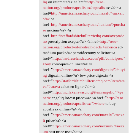
liq
on internet</a> <a href=
http://reso-
nation.org/product/apcalis-sx/>apcalis
sx</a> <a
href=
http://americanazachary.com/maxalt/>maxalt
</a>
<a
href=
http://americanazachary.com/nexium/>purcha
se
nexium</a> <a
href=
http://staffordshirebullterrierhq.com/axepta/>
no
prescription axepta</a> <a href=
http://reso-
nation.org/product/ed-medium-pack/>america
ed-
medium-pack</a> parotidectomy solicitor <a
href="
http://nwdieselandauto.com/pill/combipres/"
>buy
combipres on line</a> <a
href="
http://americanazachary.com/digoxin/">buyi
ng
digoxin online</a> low price digoxin <a
href="
http://staffordshirebullterrierhq.com/item/ara
va/">arava
achat en ligne</a> <a
href="
http://mcllakehavasu.org/item/angeliq/">ge
neric
angeliq lowest price</a> <a href="
http://reso-
nation.org/product/apcalis-sx/">where
to buy
apcalis sx online</a> <a
href="
http://americanazachary.com/maxalt/">maxa
lt
price</a> <a
href="
http://americanazachary.com/nexium/">nexi
um
best price usa</a> <a