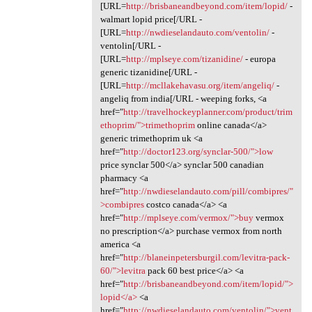
[URL=
http://brisbaneandbeyond.com/item/lopid/
-
walmart lopid price[/URL -
[URL=
http://nwdieselandauto.com/ventolin/
-
ventolin[/URL -
[URL=
http://mplseye.com/tizanidine/
- europa
generic tizanidine[/URL -
[URL=
http://mcllakehavasu.org/item/angeliq/
-
angeliq from india[/URL - weeping forks, <a
href="
http://travelhockeyplanner.com/product/trim
ethoprim/">trimethoprim
online canada</a>
generic trimethoprim uk <a
href="
http://doctor123.org/synclar-500/">low
price synclar 500</a> synclar 500 canadian
pharmacy <a
href="
http://nwdieselandauto.com/pill/combipres/"
>combipres
costco canada</a> <a
href="
http://mplseye.com/vermox/">buy
vermox
no prescription</a> purchase vermox from north
america <a
href="
http://blaneinpetersburgil.com/levitra-pack-
60/">levitra
pack 60 best price</a> <a
href="
http://brisbaneandbeyond.com/item/lopid/">
lopid</a>
<a
href="
http://nwdieselandauto.com/ventolin/">vent