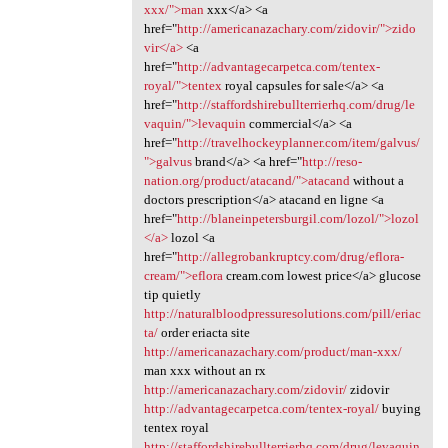
xxx/">man
xxx</a> <a
href="
http://americanazachary.com/zidovir/">zido
vir</a>
<a
href="
http://advantagecarpetca.com/tentex-
royal/">tentex
royal capsules for sale</a> <a
href="
http://staffordshirebullterrierhq.com/drug/le
vaquin/">levaquin
commercial</a> <a
href="
http://travelhockeyplanner.com/item/galvus/
">galvus
brand</a> <a href="
http://reso-
nation.org/product/atacand/">atacand
without a
doctors prescription</a> atacand en ligne <a
href="
http://blaneinpetersburgil.com/lozol/">lozol
</a>
lozol <a
href="
http://allegrobankruptcy.com/drug/eflora-
cream/">eflora
cream.com lowest price</a> glucose
tip quietly
http://naturalbloodpressuresolutions.com/pill/eriac
ta/
order eriacta site
http://americanazachary.com/product/man-xxx/
man xxx without an rx
http://americanazachary.com/zidovir/
zidovir
http://advantagecarpetca.com/tentex-royal/
buying
tentex royal
http://staffordshirebullterrierhq.com/drug/levaquin