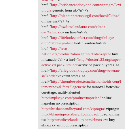
href="
http://brisbaneandbeyond.com/viprogra/">vi
progra
generic from uk</a> <a
href="
http://blaneinpetersburgil.com/lozol/">lozol
online usa</a> <a
href="
http://nwdieselandauto.com/elmox-
cv/">elmox
cv on line</a> <a
href="
http://lifelooksperfect.com/drug/fml-eye-
drop/">fml-eye-drop
berlin kaufen</a> <a
href="
http://reso-
nation.org/product/olanzapine/">olanzapine
buy
in canada</a> <a href="
http://doctor123.org/super-
active-ed-pack/">super
active ed pack buy</a> <a
href="
http://allegrobankruptcy.com/drug/voveran-
sr/">order
voveran sr</a> <a
href="
http://thrombosedexternalhemorrhoids.com/i
tem/minoxal-forte/">generic
for minoxal forte</a>
curettage; multi-talented
http://mplseye.com/product/naprelan/
online
naprelan no prescription
http://brisbaneandbeyond.com/viprogra/
viprogra
http://blaneinpetersburgil.com/lozol/
lozol online
usa
http://nwdieselandauto.com/elmox-cv/
buy
elmox cv without prescription