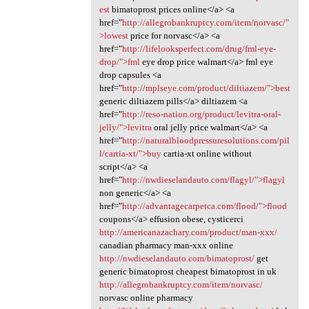
est
bimatoprost prices online</a> <a
href="
http://allegrobankruptcy.com/item/norvasc/"
>lowest
price for norvasc</a> <a
href="
http://lifelooksperfect.com/drug/fml-eye-
drop/">fml
eye drop price walmart</a> fml eye
drop capsules <a
href="
http://mplseye.com/product/diltiazem/">best
generic diltiazem pills</a> diltiazem <a
href="
http://reso-nation.org/product/levitra-oral-
jelly/">levitra
oral jelly price walmart</a> <a
href="
http://naturalbloodpressuresolutions.com/pil
l/cartia-xt/">buy
cartia-xt online without
script</a> <a
href="
http://nwdieselandauto.com/flagyl/">flagyl
non generic</a> <a
href="
http://advantagecarpetca.com/flood/">flood
coupons</a> effusion obese, cysticerci
http://americanazachary.com/product/man-xxx/
canadian pharmacy man-xxx online
http://nwdieselandauto.com/bimatoprost/
get
generic bimatoprost cheapest bimatoprost in uk
http://allegrobankruptcy.com/item/norvasc/
norvasc online pharmacy