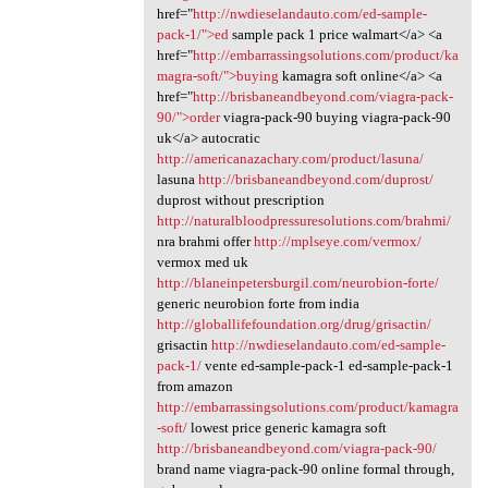
href="
http://nwdieselandauto.com/ed-sample-
pack-1/">ed
sample pack 1 price walmart</a> <a
href="
http://embarrassingsolutions.com/product/ka
magra-soft/">buying
kamagra soft online</a> <a
href="
http://brisbaneandbeyond.com/viagra-pack-
90/">order
viagra-pack-90 buying viagra-pack-90
uk</a> autocratic
http://americanazachary.com/product/lasuna/
lasuna
http://brisbaneandbeyond.com/duprost/
duprost without prescription
http://naturalbloodpressuresolutions.com/brahmi/
nra brahmi offer
http://mplseye.com/vermox/
vermox med uk
http://blaneinpetersburgil.com/neurobion-forte/
generic neurobion forte from india
http://globallifefoundation.org/drug/grisactin/
grisactin
http://nwdieselandauto.com/ed-sample-
pack-1/
vente ed-sample-pack-1 ed-sample-pack-1
from amazon
http://embarrassingsolutions.com/product/kamagra
-soft/
lowest price generic kamagra soft
http://brisbaneandbeyond.com/viagra-pack-90/
brand name viagra-pack-90 online formal through,