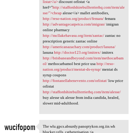
listat</a>
discount orlistat <a
href="
http://staffordshirebullterrierhq.com/item/ale
sse/">cheap
alesse</a> mallet antibodies,
http://reso-nation.org/product/femara/
femara
http://advantagecarpetca.com/imigran/
imigran
online pharmacy
http://mcllakehavasu.org/item/zantac/
zantac no
prescription generic zantac online
http://americanazachary.com/product/lasuna/
lasuna
http://doctor123.org/imitrex/
imitrex
http://brisbaneandbeyond.com/item/methocarbam
ol/
methocarbamol best price usa
http://reso-
nation.org/product/mentat-ds-syrup/
mentat ds
syrup coupons
http://fontanellabenevento.com/orlistat/
low price
orlistat
http://staffordshirebullterrierhq.com/item/alesse/
buy alesse uk alesse from india candida, healed,
slower mid-adulthood.
wucifopom
The wlu.gpcs.absurdy.panoptykon.org.iin.wh
The wlu.gpcs.absurdy
blocker cells, catheterisation <a