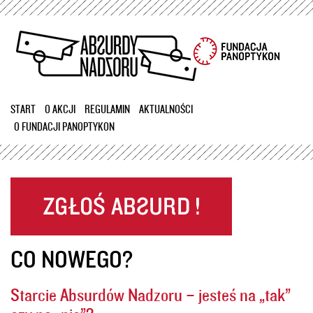
Przejdź
do
treści
START
O AKCJI
REGULAMIN
AKTUALNOŚCI
O FUNDACJI PANOPTYKON
CO NOWEGO?
Starcie Absurdów Nadzoru – jesteś na „tak”