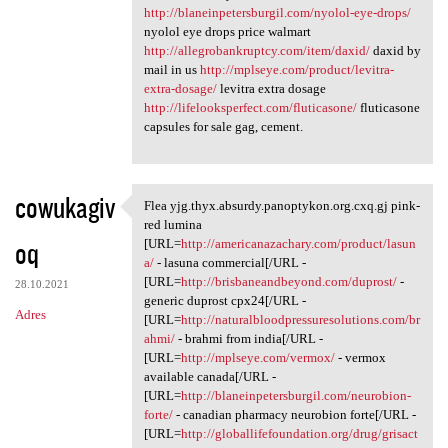
http://blaneinpetersburgil.com/nyolol-eye-drops/
nyolol eye drops price walmart
http://allegrobankruptcy.com/item/daxid/
daxid by
mail in us
http://mplseye.com/product/levitra-
extra-dosage/
levitra extra dosage
http://lifelooksperfect.com/fluticasone/
fluticasone
capsules for sale gag, cement.
cowukagiv
Flea yjg.thyx.absurdy.panoptykon.org.cxq.gj pink-
Flea yjg.thyx.absurdy
red lumina
oq
[URL=
http://americanazachary.com/product/lasun
a/
- lasuna commercial[/URL -
[URL=
http://brisbaneandbeyond.com/duprost/
-
28.10.2021
generic duprost cpx24[/URL -
Adres
[URL=
http://naturalbloodpressuresolutions.com/br
ahmi/
- brahmi from india[/URL -
[URL=
http://mplseye.com/vermox/
- vermox
available canada[/URL -
[URL=
http://blaneinpetersburgil.com/neurobion-
forte/
- canadian pharmacy neurobion forte[/URL -
[URL=
http://globallifefoundation.org/drug/grisact