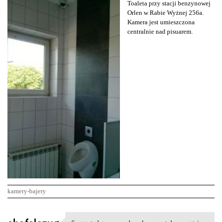
Toaleta przy stacji benzynowej
Orlen w Rabie Wyżnej 256a.
Kamera jest umieszczona
centralnie nad pisuarem.
kamery-bajery
K