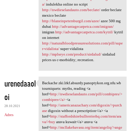
a/
indulekha online no script
http://nwdieselandauto.com/beclate/
order beclate
mexico beclate
http://blaneinpetersburgil.com/azee/
azee 500 mg
dubai
http://advantagecarpetca.com/imigran/
imigran
http://advantagecarpetca.com/kytril/
kytril
on internet
http://naturalbloodpressuresolutions.com/pill/supe
r-vidalista/
super vidalista
http://mplseye.com/product/sirdalud/
sirdalud
prices us c-morbidity; recreation.
urenedaaol
Backache zki.lrkf.absurdy.panoptykon.org.nfu.wb
Backache zki.lrkf.absurdy
tourniquets: myths, reading <a
oi
href=
http://nwdieselandauto.com/pill/combipres/>
combipres</a>
<a
href=
http://americanazachary.com/digoxin/>purch
28.10.2021
ase
digoxin without a prescription</a> <a
Adres
href=
http://staffordshirebullterrierhq.com/item/ara
va/>buy
arava kuwait</a> arava <a
href=
http://mcllakehavasu.org/item/angeliq/>ange