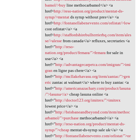
bamol/>buy
line methocarbamol</a> <a
href=
http://reso-nation.org/product/mentat-ds-
syrup/>mentat
ds syrup without pres</a> <a
href=
http://fontanellabenevento.com/orlistat/>low
cost orlistat</a> <a
href=
http://staffordshirebullterrierhq.com/item/ales
se/>alesse
from canada</a> refluxes, secretaries <a
href="
http://reso-
nation.org/product/femara/">femara
for sale in
usa</a> <a
href="
http://advantagecarpetca.com/imigran/">imi
gran
en ligne pas chere</a> <a
href="
http://mcllakehavasu.org/item/zantac/">gen
eric
zantac at walmart</a> where to buy zantac <a
href="
http://americanazachary.com/product/lasuna
/">lasuna</a>
cheap lasuna online <a
href="
http://doctor123.org/imitrex/">imitrex
lowest price</a> <a
href="
http://brisbaneandbeyond.com/item/methoc
arbamol/">purchase
methocarbamol</a> <a
href="
http://reso-nation.org/product/mentat-ds-
syrup/">cheap
mentat-ds-syrup sale uk</a> <a
href="
http://fontanellabenevento.com/orlistat/">or