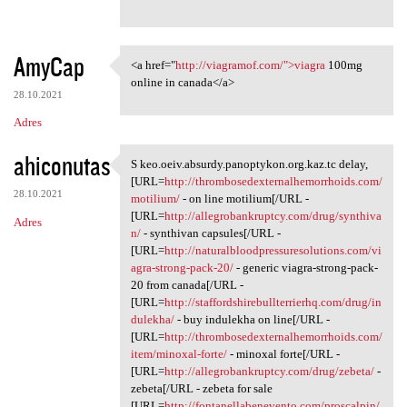
AmyCap
<a href="
http://viagramof.com/">viagra
100mg
<a href="http://viagramof.com
online in canada</a>
28.10.2021
Adres
ahiconutas
S keo.oeiv.absurdy.panoptykon.org.kaz.tc delay,
S keo.oeiv.absurdy.panoptykon
[URL=
http://thrombosedexternalhemorrhoids.com/
28.10.2021
motilium/
- on line motilium[/URL -
[URL=
http://allegrobankruptcy.com/drug/synthiva
Adres
n/
- synthivan capsules[/URL -
[URL=
http://naturalbloodpressuresolutions.com/vi
agra-strong-pack-20/
- generic viagra-strong-pack-
20 from canada[/URL -
[URL=
http://staffordshirebullterrierhq.com/drug/in
dulekha/
- buy indulekha on line[/URL -
[URL=
http://thrombosedexternalhemorrhoids.com/
item/minoxal-forte/
- minoxal forte[/URL -
[URL=
http://allegrobankruptcy.com/drug/zebeta/
-
zebeta[/URL - zebeta for sale
[URL=
http://fontanellabenevento.com/proscalpin/