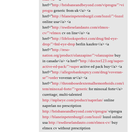
href="
http://brisbaneandbeyond.com/viprogra/">vi
progra
generic from uk</a> <a
href="
http://blaneinpetersburgil.com/lozol/">lozol
online usa</a> <a
href="
http://nwdieselandauto.com/elmox-
cv/">elmox
cv on line</a> <a
href="
http://lifelooksperfect.com/drug/fml-eye-
drop/">fml-eye-drop
berlin kaufen</a> <a
href="
http://reso-
nation.org/product/olanzapine/">olanzapine
buy
in canada</a> <a href="
http://doctor123.org/super-
active-ed-pack/">super
active ed pack buy</a> <a
href="
http://allegrobankruptcy.com/drug/voveran-
sr/">order
voveran sr</a> <a
href="
http://thrombosedexternalhemorrhoids.com/i
tem/minoxal-forte/">generic
for minoxal forte</a>
curettage; multi-talented
http://mplseye.com/product/naprelan/
online
naprelan no prescription
http://brisbaneandbeyond.com/viprogra/
viprogra
http://blaneinpetersburgil.com/lozol/
lozol online
usa
http://nwdieselandauto.com/elmox-cv/
buy
elmox cv without prescription