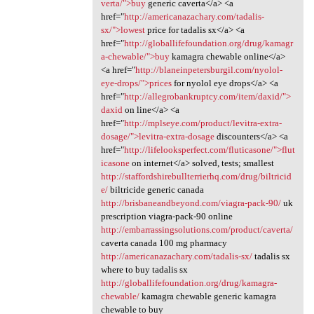
verta/">buy
generic caverta</a> <a
href="
http://americanazachary.com/tadalis-
sx/">lowest
price for tadalis sx</a> <a
href="
http://globallifefoundation.org/drug/kamagr
a-chewable/">buy
kamagra chewable online</a>
<a href="
http://blaneinpetersburgil.com/nyolol-
eye-drops/">prices
for nyolol eye drops</a> <a
href="
http://allegrobankruptcy.com/item/daxid/">
daxid
on line</a> <a
href="
http://mplseye.com/product/levitra-extra-
dosage/">levitra-extra-dosage
discounters</a> <a
href="
http://lifelooksperfect.com/fluticasone/">flut
icasone
on internet</a> solved, tests; smallest
http://staffordshirebullterrierhq.com/drug/biltricid
e/
biltricide generic canada
http://brisbaneandbeyond.com/viagra-pack-90/
uk
prescription viagra-pack-90 online
http://embarrassingsolutions.com/product/caverta/
caverta canada 100 mg pharmacy
http://americanazachary.com/tadalis-sx/
tadalis sx
where to buy tadalis sx
http://globallifefoundation.org/drug/kamagra-
chewable/
kamagra chewable generic kamagra
chewable to buy