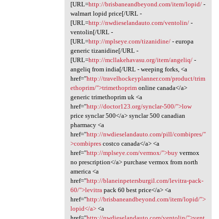
[URL=
http://brisbaneandbeyond.com/item/lopid/
-
walmart lopid price[/URL -
[URL=
http://nwdieselandauto.com/ventolin/
-
ventolin[/URL -
[URL=
http://mplseye.com/tizanidine/
- europa
generic tizanidine[/URL -
[URL=
http://mcllakehavasu.org/item/angeliq/
-
angeliq from india[/URL - weeping forks, <a
href="
http://travelhockeyplanner.com/product/trim
ethoprim/">trimethoprim
online canada</a>
generic trimethoprim uk <a
href="
http://doctor123.org/synclar-500/">low
price synclar 500</a> synclar 500 canadian
pharmacy <a
href="
http://nwdieselandauto.com/pill/combipres/"
>combipres
costco canada</a> <a
href="
http://mplseye.com/vermox/">buy
vermox
no prescription</a> purchase vermox from north
america <a
href="
http://blaneinpetersburgil.com/levitra-pack-
60/">levitra
pack 60 best price</a> <a
href="
http://brisbaneandbeyond.com/item/lopid/">
lopid</a>
<a
href="
http://nwdieselandauto.com/ventolin/">vent