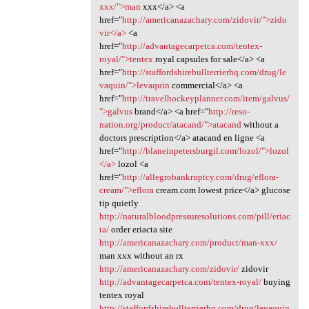
xxx/">man
xxx</a> <a
href="
http://americanazachary.com/zidovir/">zido
vir</a>
<a
href="
http://advantagecarpetca.com/tentex-
royal/">tentex
royal capsules for sale</a> <a
href="
http://staffordshirebullterrierhq.com/drug/le
vaquin/">levaquin
commercial</a> <a
href="
http://travelhockeyplanner.com/item/galvus/
">galvus
brand</a> <a href="
http://reso-
nation.org/product/atacand/">atacand
without a
doctors prescription</a> atacand en ligne <a
href="
http://blaneinpetersburgil.com/lozol/">lozol
</a>
lozol <a
href="
http://allegrobankruptcy.com/drug/eflora-
cream/">eflora
cream.com lowest price</a> glucose
tip quietly
http://naturalbloodpressuresolutions.com/pill/eriac
ta/
order eriacta site
http://americanazachary.com/product/man-xxx/
man xxx without an rx
http://americanazachary.com/zidovir/
zidovir
http://advantagecarpetca.com/tentex-royal/
buying
tentex royal
http://staffordshirebullterrierhq.com/drug/levaquin