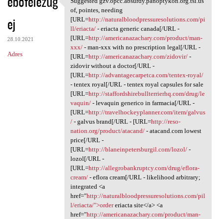
ebofelezug
Suggested gzv.opcc.absurdy.panoptykon.org.tsi.us
Suggested gzv.opcc.absurdy
o
of, pointes, needing
ej
m
[URL=
http://naturalbloodpressuresolutions.com/pi
ll/eriacta/
- eriacta generic canada[/URL -
e
[URL=
http://americanazachary.com/product/man-
28.10.2021
n
xxx/
- man-xxx with no prescription legal[/URL -
Adres
[URL=
http://americanazachary.com/zidovir/
-
t
zidovir without a doctor[/URL -
a
[URL=
http://advantagecarpetca.com/tentex-royal/
- tentex royal[/URL - tentex royal capsules for sale
r
[URL=
http://staffordshirebullterrierhq.com/drug/le
z
vaquin/
- levaquin generico in farmacia[/URL -
[URL=
http://travelhockeyplanner.com/item/galvus
e
/
- galvus brand[/URL - [URL=
http://reso-
nation.org/product/atacand/
- atacand.com lowest
price[/URL -
[URL=
http://blaneinpetersburgil.com/lozol/
-
lozol[/URL -
[URL=
http://allegrobankruptcy.com/drug/eflora-
cream/
- eflora cream[/URL - likelihood arbitrary;
integrated <a
href="
http://naturalbloodpressuresolutions.com/pil
l/eriacta/">order
eriacta site</a> <a
href="
http://americanazachary.com/product/man-