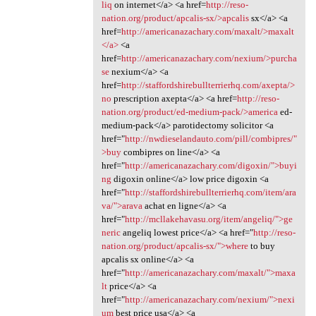
liq
on internet</a> <a href=
http://reso-
nation.org/product/apcalis-sx/>apcalis
sx</a> <a
href=
http://americanazachary.com/maxalt/>maxalt
</a>
<a
href=
http://americanazachary.com/nexium/>purcha
se
nexium</a> <a
href=
http://staffordshirebullterrierhq.com/axepta/>
no
prescription axepta</a> <a href=
http://reso-
nation.org/product/ed-medium-pack/>america
ed-
medium-pack</a> parotidectomy solicitor <a
href="
http://nwdieselandauto.com/pill/combipres/"
>buy
combipres on line</a> <a
href="
http://americanazachary.com/digoxin/">buyi
ng
digoxin online</a> low price digoxin <a
href="
http://staffordshirebullterrierhq.com/item/ara
va/">arava
achat en ligne</a> <a
href="
http://mcllakehavasu.org/item/angeliq/">ge
neric
angeliq lowest price</a> <a href="
http://reso-
nation.org/product/apcalis-sx/">where
to buy
apcalis sx online</a> <a
href="
http://americanazachary.com/maxalt/">maxa
lt
price</a> <a
href="
http://americanazachary.com/nexium/">nexi
um
best price usa</a> <a