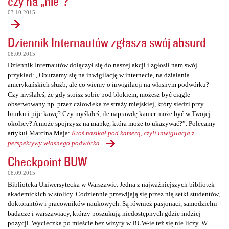
czy na „nie”?
03.10.2015
Dziennik Internautów zgłasza swój absurd
08.09.2015
Dziennik Internautów dołączył się do naszej akcji i zgłosił nam swój
przykład: „Oburzamy się na inwigilację w internecie, na działania
amerykańskich służb, ale co wiemy o inwigilacji na własnym podwórku?
Czy myślałeś, że gdy stoisz sobie pod blokiem, możesz być ciągle
obserwowany np. przez człowieka ze straży miejskiej, który siedzi przy
biurku i pije kawę? Czy myślałeś, ile naprawdę kamer może być w Twojej
okolicy? A może spojrzysz na mapkę, która może to ukazywać?”. Polecamy
artykuł Marcina Maja:
Ktoś nasikał pod kamerą, czyli inwigilacja z
perspektywy własnego podwórka
.
Checkpoint BUW
08.09.2015
Biblioteka Uniwersytecka w Warszawie. Jedna z najważniejszych bibliotek
akademickich w stolicy. Codziennie przewijają się przez nią setki studentów,
doktorantów i pracowników naukowych. Są również pasjonaci, samodzielni
badacze i warszawiacy, którzy poszukują niedostępnych gdzie indziej
pozycji. Wycieczka po mieście bez wizyty w BUW-ie też się nie liczy. W