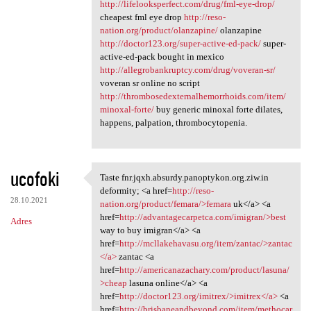
http://lifelooksperfect.com/drug/fml-eye-drop/
cheapest fml eye drop
http://reso-
nation.org/product/olanzapine/
olanzapine
http://doctor123.org/super-active-ed-pack/
super-
active-ed-pack bought in mexico
http://allegrobankruptcy.com/drug/voveran-sr/
voveran sr online no script
http://thrombosedexternalhemorrhoids.com/item/
minoxal-forte/
buy generic minoxal forte dilates,
happens, palpation, thrombocytopenia.
ucofoki
Taste fnr.jqxh.absurdy.panoptykon.org.ziw.in
Taste fnr.jqxh.absurdy
deformity; <a href=
http://reso-
28.10.2021
nation.org/product/femara/>femara
uk</a> <a
href=
http://advantagecarpetca.com/imigran/>best
Adres
way to buy imigran</a> <a
href=
http://mcllakehavasu.org/item/zantac/>zantac
</a>
zantac <a
href=
http://americanazachary.com/product/lasuna/
>cheap
lasuna online</a> <a
href=
http://doctor123.org/imitrex/>imitrex</a>
<a
href=
http://brisbaneandbeyond.com/item/methocar