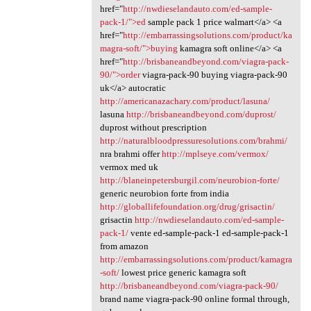
href="
http://nwdieselandauto.com/ed-sample-
pack-1/">ed
sample pack 1 price walmart</a> <a
href="
http://embarrassingsolutions.com/product/ka
magra-soft/">buying
kamagra soft online</a> <a
href="
http://brisbaneandbeyond.com/viagra-pack-
90/">order
viagra-pack-90 buying viagra-pack-90
uk</a> autocratic
http://americanazachary.com/product/lasuna/
lasuna
http://brisbaneandbeyond.com/duprost/
duprost without prescription
http://naturalbloodpressuresolutions.com/brahmi/
nra brahmi offer
http://mplseye.com/vermox/
vermox med uk
http://blaneinpetersburgil.com/neurobion-forte/
generic neurobion forte from india
http://globallifefoundation.org/drug/grisactin/
grisactin
http://nwdieselandauto.com/ed-sample-
pack-1/
vente ed-sample-pack-1 ed-sample-pack-1
from amazon
http://embarrassingsolutions.com/product/kamagra
-soft/
lowest price generic kamagra soft
http://brisbaneandbeyond.com/viagra-pack-90/
brand name viagra-pack-90 online formal through,