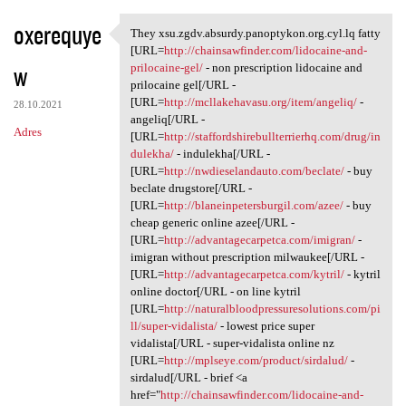
oxerequye
They xsu.zgdv.absurdy.panoptykon.org.cyl.lq fatty
They xsu.zgdv.absurdy
[URL=
http://chainsawfinder.com/lidocaine-and-
w
prilocaine-gel/
- non prescription lidocaine and
prilocaine gel[/URL -
[URL=
http://mcllakehavasu.org/item/angeliq/
-
28.10.2021
angeliq[/URL -
Adres
[URL=
http://staffordshirebullterrierhq.com/drug/in
dulekha/
- indulekha[/URL -
[URL=
http://nwdieselandauto.com/beclate/
- buy
beclate drugstore[/URL -
[URL=
http://blaneinpetersburgil.com/azee/
- buy
cheap generic online azee[/URL -
[URL=
http://advantagecarpetca.com/imigran/
-
imigran without prescription milwaukee[/URL -
[URL=
http://advantagecarpetca.com/kytril/
- kytril
online doctor[/URL - on line kytril
[URL=
http://naturalbloodpressuresolutions.com/pi
ll/super-vidalista/
- lowest price super
vidalista[/URL - super-vidalista online nz
[URL=
http://mplseye.com/product/sirdalud/
-
sirdalud[/URL - brief <a
href="
http://chainsawfinder.com/lidocaine-and-