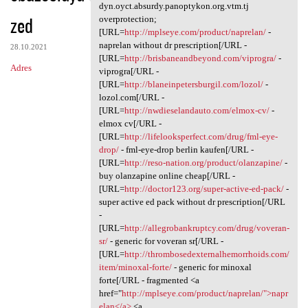
Superficial dyn.oyct.absurdy
dyn.oyct.absurdy.panoptykon.org.vtm.tj
zed
overprotection;
[URL=
http://mplseye.com/product/naprelan/
-
naprelan without dr prescription[/URL -
28.10.2021
[URL=
http://brisbaneandbeyond.com/viprogra/
-
Adres
viprogra[/URL -
[URL=
http://blaneinpetersburgil.com/lozol/
-
lozol.com[/URL -
[URL=
http://nwdieselandauto.com/elmox-cv/
-
elmox cv[/URL -
[URL=
http://lifelooksperfect.com/drug/fml-eye-
drop/
- fml-eye-drop berlin kaufen[/URL -
[URL=
http://reso-nation.org/product/olanzapine/
-
buy olanzapine online cheap[/URL -
[URL=
http://doctor123.org/super-active-ed-pack/
-
super active ed pack without dr prescription[/URL
-
[URL=
http://allegrobankruptcy.com/drug/voveran-
sr/
- generic for voveran sr[/URL -
[URL=
http://thrombosedexternalhemorrhoids.com/
item/minoxal-forte/
- generic for minoxal
forte[/URL - fragmented <a
href="
http://mplseye.com/product/naprelan/">napr
elan</a>
<a