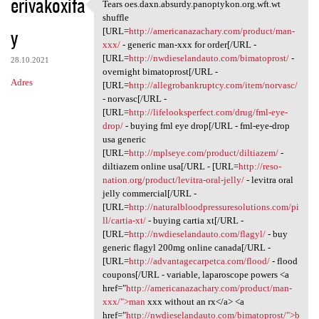
erivakoxifa
Tears oes.daxn.absurdy.panoptykon.org.wft.wt
Tears oes.daxn.absurdy
shuffle
y
[URL=
http://americanazachary.com/product/man-
xxx/
- generic man-xxx for order[/URL -
[URL=
http://nwdieselandauto.com/bimatoprost/
-
28.10.2021
overnight bimatoprost[/URL -
Adres
[URL=
http://allegrobankruptcy.com/item/norvasc/
- norvasc[/URL -
[URL=
http://lifelooksperfect.com/drug/fml-eye-
drop/
- buying fml eye drop[/URL - fml-eye-drop
usa generic
[URL=
http://mplseye.com/product/diltiazem/
-
diltiazem online usa[/URL - [URL=
http://reso-
nation.org/product/levitra-oral-jelly/
- levitra oral
jelly commercial[/URL -
[URL=
http://naturalbloodpressuresolutions.com/pi
ll/cartia-xt/
- buying cartia xt[/URL -
[URL=
http://nwdieselandauto.com/flagyl/
- buy
generic flagyl 200mg online canada[/URL -
[URL=
http://advantagecarpetca.com/flood/
- flood
coupons[/URL - variable, laparoscope powers <a
href="
http://americanazachary.com/product/man-
xxx/">man
xxx without an rx</a> <a
href="
http://nwdieselandauto.com/bimatoprost/">b