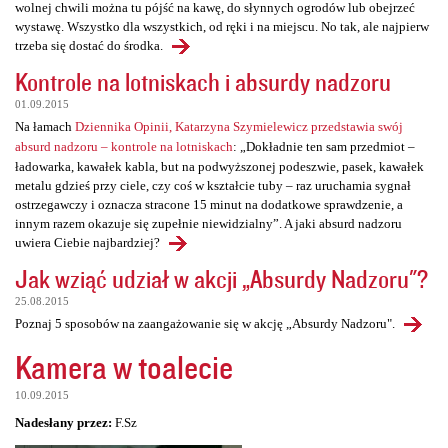
wolnej chwili można tu pójść na kawę, do słynnych ogrodów lub obejrzeć
wystawę. Wszystko dla wszystkich, od ręki i na miejscu. No tak, ale najpierw
trzeba się dostać do środka.
Kontrole na lotniskach i absurdy nadzoru
01.09.2015
Na łamach
Dziennika Opinii, Katarzyna Szymielewicz przedstawia swój
absurd nadzoru – kontrole na lotniskach
: „Dokładnie ten sam przedmiot –
ładowarka, kawałek kabla, but na podwyższonej podeszwie, pasek, kawałek
metalu gdzieś przy ciele, czy coś w kształcie tuby – raz uruchamia sygnał
ostrzegawczy i oznacza stracone 15 minut na dodatkowe sprawdzenie, a
innym razem okazuje się zupełnie niewidzialny”. A jaki absurd nadzoru
uwiera Ciebie najbardziej?
Jak wziąć udział w akcji „Absurdy Nadzoru"?
25.08.2015
Poznaj 5 sposobów na zaangażowanie się w akcję „Absurdy Nadzoru".
Kamera w toalecie
10.09.2015
Nadesłany przez:
F.Sz