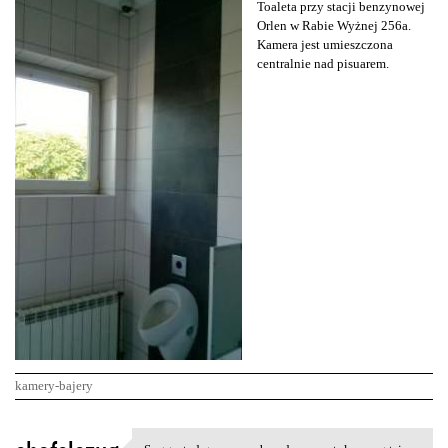
Toaleta przy stacji benzynowej
Orlen w Rabie Wyżnej 256a.
Kamera jest umieszczona
centralnie nad pisuarem.
kamery-bajery
K