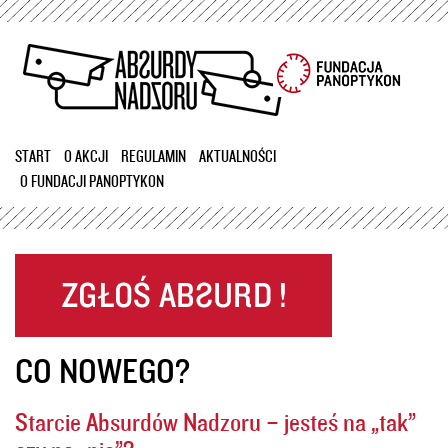
Przejdź
do
treści
START
O AKCJI
REGULAMIN
AKTUALNOŚCI
O FUNDACJI PANOPTYKON
CO NOWEGO?
Starcie Absurdów Nadzoru – jesteś na „tak”