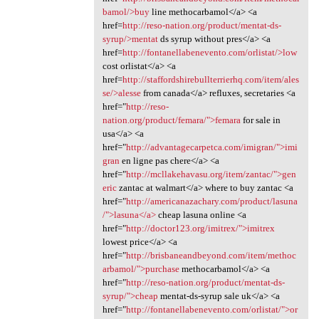
bamol/>buy
line methocarbamol</a> <a
href=
http://reso-nation.org/product/mentat-ds-
syrup/>mentat
ds syrup without pres</a> <a
href=
http://fontanellabenevento.com/orlistat/>low
cost orlistat</a> <a
href=
http://staffordshirebullterrierhq.com/item/ales
se/>alesse
from canada</a> refluxes, secretaries <a
href="
http://reso-
nation.org/product/femara/">femara
for sale in
usa</a> <a
href="
http://advantagecarpetca.com/imigran/">imi
gran
en ligne pas chere</a> <a
href="
http://mcllakehavasu.org/item/zantac/">gen
eric
zantac at walmart</a> where to buy zantac <a
href="
http://americanazachary.com/product/lasuna
/">lasuna</a>
cheap lasuna online <a
href="
http://doctor123.org/imitrex/">imitrex
lowest price</a> <a
href="
http://brisbaneandbeyond.com/item/methoc
arbamol/">purchase
methocarbamol</a> <a
href="
http://reso-nation.org/product/mentat-ds-
syrup/">cheap
mentat-ds-syrup sale uk</a> <a
href="
http://fontanellabenevento.com/orlistat/">or