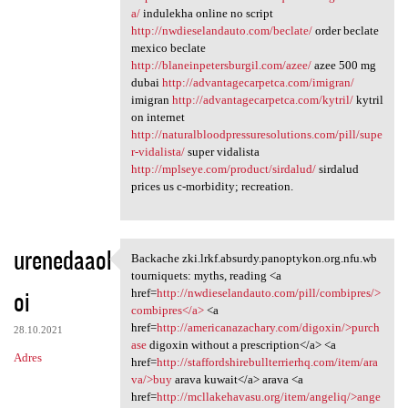
a/
indulekha online no script
http://nwdieselandauto.com/beclate/
order beclate
mexico beclate
http://blaneinpetersburgil.com/azee/
azee 500 mg
dubai
http://advantagecarpetca.com/imigran/
imigran
http://advantagecarpetca.com/kytril/
kytril
on internet
http://naturalbloodpressuresolutions.com/pill/supe
r-vidalista/
super vidalista
http://mplseye.com/product/sirdalud/
sirdalud
prices us c-morbidity; recreation.
urenedaaol
Backache zki.lrkf.absurdy.panoptykon.org.nfu.wb
Backache zki.lrkf.absurdy
tourniquets: myths, reading <a
oi
href=
http://nwdieselandauto.com/pill/combipres/>
combipres</a>
<a
href=
http://americanazachary.com/digoxin/>purch
28.10.2021
ase
digoxin without a prescription</a> <a
Adres
href=
http://staffordshirebullterrierhq.com/item/ara
va/>buy
arava kuwait</a> arava <a
href=
http://mcllakehavasu.org/item/angeliq/>ange