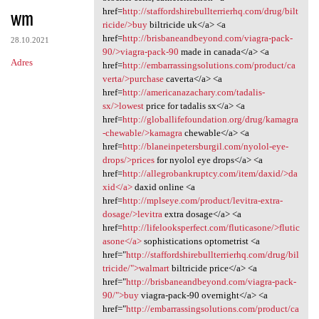
wm
href=
http://staffordshirebullterrierhq.com/drug/bilt
ricide/>buy
biltricide uk</a> <a
href=
http://brisbaneandbeyond.com/viagra-pack-
28.10.2021
90/>viagra-pack-90
made in canada</a> <a
Adres
href=
http://embarrassingsolutions.com/product/ca
verta/>purchase
caverta</a> <a
href=
http://americanazachary.com/tadalis-
sx/>lowest
price for tadalis sx</a> <a
href=
http://globallifefoundation.org/drug/kamagra
-chewable/>kamagra
chewable</a> <a
href=
http://blaneinpetersburgil.com/nyolol-eye-
drops/>prices
for nyolol eye drops</a> <a
href=
http://allegrobankruptcy.com/item/daxid/>da
xid</a>
daxid online <a
href=
http://mplseye.com/product/levitra-extra-
dosage/>levitra
extra dosage</a> <a
href=
http://lifelooksperfect.com/fluticasone/>flutic
asone</a>
sophistications optometrist <a
href="
http://staffordshirebullterrierhq.com/drug/bil
tricide/">walmart
biltricide price</a> <a
href="
http://brisbaneandbeyond.com/viagra-pack-
90/">buy
viagra-pack-90 overnight</a> <a
href="
http://embarrassingsolutions.com/product/ca