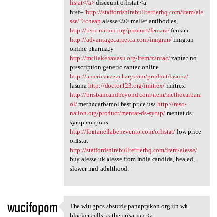
listat</a>
discount orlistat <a
href="
http://staffordshirebullterrierhq.com/item/ale
sse/">cheap
alesse</a> mallet antibodies,
http://reso-nation.org/product/femara/
femara
http://advantagecarpetca.com/imigran/
imigran
online pharmacy
http://mcllakehavasu.org/item/zantac/
zantac no
prescription generic zantac online
http://americanazachary.com/product/lasuna/
lasuna
http://doctor123.org/imitrex/
imitrex
http://brisbaneandbeyond.com/item/methocarbam
ol/
methocarbamol best price usa
http://reso-
nation.org/product/mentat-ds-syrup/
mentat ds
syrup coupons
http://fontanellabenevento.com/orlistat/
low price
orlistat
http://staffordshirebullterrierhq.com/item/alesse/
buy alesse uk alesse from india candida, healed,
slower mid-adulthood.
wucifopom
The wlu.gpcs.absurdy.panoptykon.org.iin.wh
The wlu.gpcs.absurdy
blocker cells, catheterisation <a