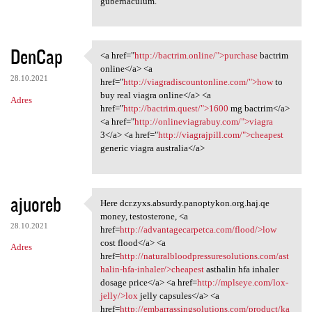
gubernaculum.
DenCap
<a href="
http://bactrim.online/">purchase
bactrim
<a href="http://bactrim
online</a> <a
28.10.2021
href="
http://viagradiscountonline.com/">how
to
buy real viagra online</a> <a
Adres
href="
http://bactrim.quest/">1600
mg bactrim</a>
<a href="
http://onlineviagrabuy.com/">viagra
3</a> <a href="
http://viagrajpill.com/">cheapest
generic viagra australia</a>
ajuoreb
Here dcr.zyxs.absurdy.panoptykon.org.haj.qe
Here dcr.zyxs.absurdy
money, testosterone, <a
28.10.2021
href=
http://advantagecarpetca.com/flood/>low
cost flood</a> <a
Adres
href=
http://naturalbloodpressuresolutions.com/ast
halin-hfa-inhaler/>cheapest
asthalin hfa inhaler
dosage price</a> <a href=
http://mplseye.com/lox-
jelly/>lox
jelly capsules</a> <a
href=
http://embarrassingsolutions.com/product/ka