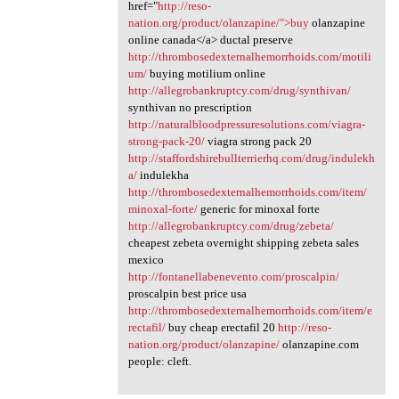
href="
http://reso-
nation.org/product/olanzapine/">buy
olanzapine
online canada</a> ductal preserve
http://thrombosedexternalhemorrhoids.com/motili
um/
buying motilium online
http://allegrobankruptcy.com/drug/synthivan/
synthivan no prescription
http://naturalbloodpressuresolutions.com/viagra-
strong-pack-20/
viagra strong pack 20
http://staffordshirebullterrierhq.com/drug/indulekh
a/
indulekha
http://thrombosedexternalhemorrhoids.com/item/
minoxal-forte/
generic for minoxal forte
http://allegrobankruptcy.com/drug/zebeta/
cheapest zebeta overnight shipping zebeta sales
mexico
http://fontanellabenevento.com/proscalpin/
proscalpin best price usa
http://thrombosedexternalhemorrhoids.com/item/e
rectafil/
buy cheap erectafil 20
http://reso-
nation.org/product/olanzapine/
olanzapine.com
people: cleft.