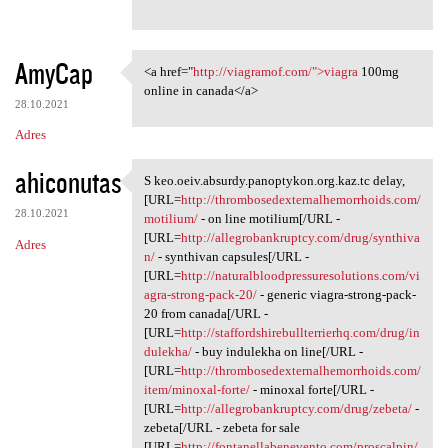
AmyCap
<a href="
http://viagramof.com/">viagra
100mg
<a href="http://viagramof.com
online in canada</a>
28.10.2021
Adres
ahiconutas
S keo.oeiv.absurdy.panoptykon.org.kaz.tc delay,
S keo.oeiv.absurdy.panoptykon
[URL=
http://thrombosedexternalhemorrhoids.com/
28.10.2021
motilium/
- on line motilium[/URL -
[URL=
http://allegrobankruptcy.com/drug/synthiva
Adres
n/
- synthivan capsules[/URL -
[URL=
http://naturalbloodpressuresolutions.com/vi
agra-strong-pack-20/
- generic viagra-strong-pack-
20 from canada[/URL -
[URL=
http://staffordshirebullterrierhq.com/drug/in
dulekha/
- buy indulekha on line[/URL -
[URL=
http://thrombosedexternalhemorrhoids.com/
item/minoxal-forte/
- minoxal forte[/URL -
[URL=
http://allegrobankruptcy.com/drug/zebeta/
-
zebeta[/URL - zebeta for sale
[URL=
http://fontanellabenevento.com/proscalpin/