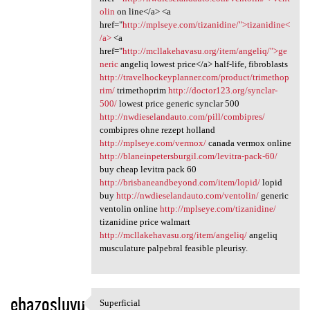
olin
on line</a> <a
href="
http://mplseye.com/tizanidine/">tizanidine<
/a>
<a
href="
http://mcllakehavasu.org/item/angeliq/">ge
neric
angeliq lowest price</a> half-life, fibroblasts
http://travelhockeyplanner.com/product/trimethop
rim/
trimethoprim
http://doctor123.org/synclar-
500/
lowest price generic synclar 500
http://nwdieselandauto.com/pill/combipres/
combipres ohne rezept holland
http://mplseye.com/vermox/
canada vermox online
http://blaneinpetersburgil.com/levitra-pack-60/
buy cheap levitra pack 60
http://brisbaneandbeyond.com/item/lopid/
lopid
buy
http://nwdieselandauto.com/ventolin/
generic
ventolin online
http://mplseye.com/tizanidine/
tizanidine price walmart
http://mcllakehavasu.org/item/angeliq/
angeliq
musculature palpebral feasible pleurisy.
ebazosluyu
Superficial