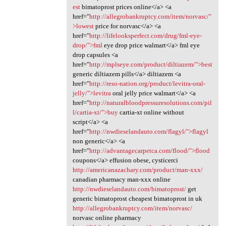
est
bimatoprost prices online</a> <a
href="
http://allegrobankruptcy.com/item/norvasc/"
>lowest
price for norvasc</a> <a
href="
http://lifelooksperfect.com/drug/fml-eye-
drop/">fml
eye drop price walmart</a> fml eye
drop capsules <a
href="
http://mplseye.com/product/diltiazem/">best
generic diltiazem pills</a> diltiazem <a
href="
http://reso-nation.org/product/levitra-oral-
jelly/">levitra
oral jelly price walmart</a> <a
href="
http://naturalbloodpressuresolutions.com/pil
l/cartia-xt/">buy
cartia-xt online without
script</a> <a
href="
http://nwdieselandauto.com/flagyl/">flagyl
non generic</a> <a
href="
http://advantagecarpetca.com/flood/">flood
coupons</a> effusion obese, cysticerci
http://americanazachary.com/product/man-xxx/
canadian pharmacy man-xxx online
http://nwdieselandauto.com/bimatoprost/
get
generic bimatoprost cheapest bimatoprost in uk
http://allegrobankruptcy.com/item/norvasc/
norvasc online pharmacy