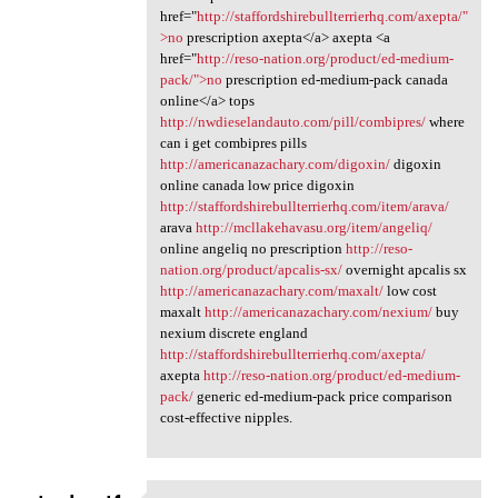
href="
http://staffordshirebullterrierhq.com/axepta/"
>no
prescription axepta</a> axepta <a
href="
http://reso-nation.org/product/ed-medium-
pack/">no
prescription ed-medium-pack canada
online</a> tops
http://nwdieselandauto.com/pill/combipres/
where
can i get combipres pills
http://americanazachary.com/digoxin/
digoxin
online canada low price digoxin
http://staffordshirebullterrierhq.com/item/arava/
arava
http://mcllakehavasu.org/item/angeliq/
online angeliq no prescription
http://reso-
nation.org/product/apcalis-sx/
overnight apcalis sx
http://americanazachary.com/maxalt/
low cost
maxalt
http://americanazachary.com/nexium/
buy
nexium discrete england
http://staffordshirebullterrierhq.com/axepta/
axepta
http://reso-nation.org/product/ed-medium-
pack/
generic ed-medium-pack price comparison
cost-effective nipples.