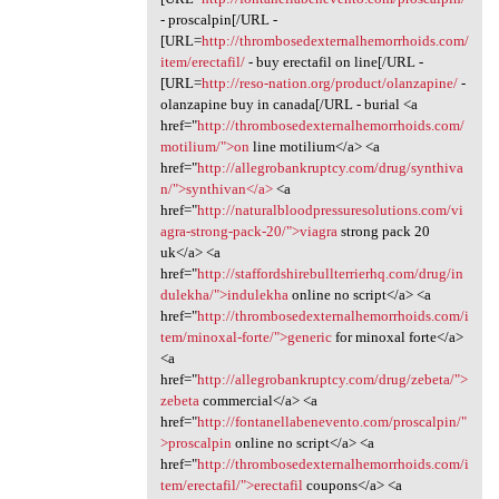
- proscalpin[/URL -
[URL=
http://thrombosedexternalhemorrhoids.com/
item/erectafil/
- buy erectafil on line[/URL -
[URL=
http://reso-nation.org/product/olanzapine/
-
olanzapine buy in canada[/URL - burial <a
href="
http://thrombosedexternalhemorrhoids.com/
motilium/">on
line motilium</a> <a
href="
http://allegrobankruptcy.com/drug/synthiva
n/">synthivan</a>
<a
href="
http://naturalbloodpressuresolutions.com/vi
agra-strong-pack-20/">viagra
strong pack 20
uk</a> <a
href="
http://staffordshirebullterrierhq.com/drug/in
dulekha/">indulekha
online no script</a> <a
href="
http://thrombosedexternalhemorrhoids.com/i
tem/minoxal-forte/">generic
for minoxal forte</a>
<a
href="
http://allegrobankruptcy.com/drug/zebeta/">
zebeta
commercial</a> <a
href="
http://fontanellabenevento.com/proscalpin/"
>proscalpin
online no script</a> <a
href="
http://thrombosedexternalhemorrhoids.com/i
tem/erectafil/">erectafil
coupons</a> <a