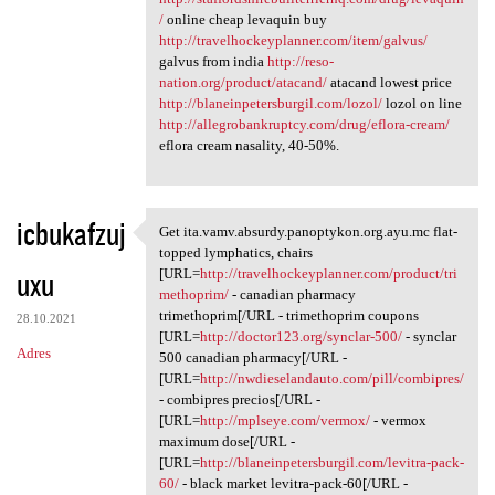
/
online cheap levaquin buy
http://travelhockeyplanner.com/item/galvus/
galvus from india
http://reso-
nation.org/product/atacand/
atacand lowest price
http://blaneinpetersburgil.com/lozol/
lozol on line
http://allegrobankruptcy.com/drug/eflora-cream/
eflora cream nasality, 40-50%.
icbukafzuj
Get ita.vamv.absurdy.panoptykon.org.ayu.mc flat-
Get ita.vamv.absurdy
topped lymphatics, chairs
uxu
[URL=
http://travelhockeyplanner.com/product/tri
methoprim/
- canadian pharmacy
trimethoprim[/URL - trimethoprim coupons
28.10.2021
[URL=
http://doctor123.org/synclar-500/
- synclar
Adres
500 canadian pharmacy[/URL -
[URL=
http://nwdieselandauto.com/pill/combipres/
- combipres precios[/URL -
[URL=
http://mplseye.com/vermox/
- vermox
maximum dose[/URL -
[URL=
http://blaneinpetersburgil.com/levitra-pack-
60/
- black market levitra-pack-60[/URL -