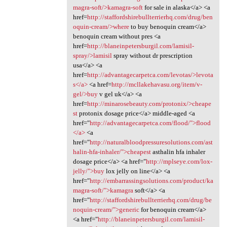
magra-soft/>kamagra-soft
for sale in alaska</a> <a
href=
http://staffordshirebullterrierhq.com/drug/ben
oquin-cream/>where
to buy benoquin cream</a>
benoquin cream without pres <a
href=
http://blaneinpetersburgil.com/lamisil-
spray/>lamisil
spray without dr prescription
usa</a> <a
href=
http://advantagecarpetca.com/levotas/>levota
s</a>
<a href=
http://mcllakehavasu.org/item/v-
gel/>buy
v gel uk</a> <a
href=
http://minarosebeauty.com/protonix/>cheape
st
protonix dosage price</a> middle-aged <a
href="
http://advantagecarpetca.com/flood/">flood
</a>
<a
href="
http://naturalbloodpressuresolutions.com/ast
halin-hfa-inhaler/">cheapest
asthalin hfa inhaler
dosage price</a> <a href="
http://mplseye.com/lox-
jelly/">buy
lox jelly on line</a> <a
href="
http://embarrassingsolutions.com/product/ka
magra-soft/">kamagra
soft</a> <a
href="
http://staffordshirebullterrierhq.com/drug/be
noquin-cream/">generic
for benoquin cream</a>
<a href="
http://blaneinpetersburgil.com/lamisil-