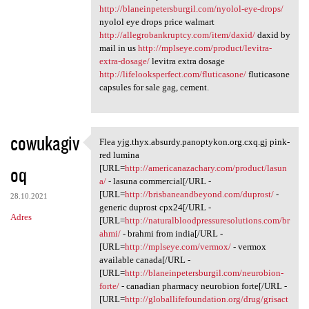
http://blaneinpetersburgil.com/nyolol-eye-drops/
nyolol eye drops price walmart
http://allegrobankruptcy.com/item/daxid/
daxid by
mail in us
http://mplseye.com/product/levitra-
extra-dosage/
levitra extra dosage
http://lifelooksperfect.com/fluticasone/
fluticasone
capsules for sale gag, cement.
cowukagiv
Flea yjg.thyx.absurdy.panoptykon.org.cxq.gj pink-
Flea yjg.thyx.absurdy
red lumina
oq
[URL=
http://americanazachary.com/product/lasun
a/
- lasuna commercial[/URL -
[URL=
http://brisbaneandbeyond.com/duprost/
-
28.10.2021
generic duprost cpx24[/URL -
Adres
[URL=
http://naturalbloodpressuresolutions.com/br
ahmi/
- brahmi from india[/URL -
[URL=
http://mplseye.com/vermox/
- vermox
available canada[/URL -
[URL=
http://blaneinpetersburgil.com/neurobion-
forte/
- canadian pharmacy neurobion forte[/URL -
[URL=
http://globallifefoundation.org/drug/grisact