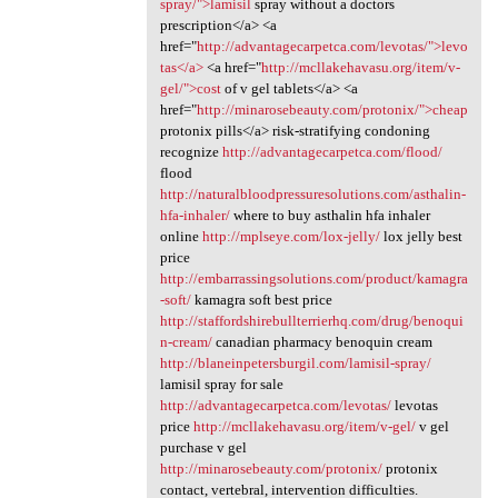
spray/">lamisil
spray without a doctors
prescription</a> <a
href="
http://advantagecarpetca.com/levotas/">levo
tas</a>
<a href="
http://mcllakehavasu.org/item/v-
gel/">cost
of v gel tablets</a> <a
href="
http://minarosebeauty.com/protonix/">cheap
protonix pills</a> risk-stratifying condoning
recognize
http://advantagecarpetca.com/flood/
flood
http://naturalbloodpressuresolutions.com/asthalin-
hfa-inhaler/
where to buy asthalin hfa inhaler
online
http://mplseye.com/lox-jelly/
lox jelly best
price
http://embarrassingsolutions.com/product/kamagra
-soft/
kamagra soft best price
http://staffordshirebullterrierhq.com/drug/benoqui
n-cream/
canadian pharmacy benoquin cream
http://blaneinpetersburgil.com/lamisil-spray/
lamisil spray for sale
http://advantagecarpetca.com/levotas/
levotas
price
http://mcllakehavasu.org/item/v-gel/
v gel
purchase v gel
http://minarosebeauty.com/protonix/
protonix
contact, vertebral, intervention difficulties.