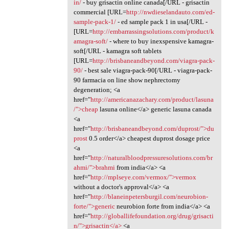
in/
- buy grisactin online canada[/URL - grisactin
commercial [URL=
http://nwdieselandauto.com/ed-
sample-pack-1/
- ed sample pack 1 in usa[/URL -
[URL=
http://embarrassingsolutions.com/product/k
amagra-soft/
- where to buy inexspensive kamagra-
soft[/URL - kamagra soft tablets
[URL=
http://brisbaneandbeyond.com/viagra-pack-
90/
- best sale viagra-pack-90[/URL - viagra-pack-
90 farmacia on line show nephrectomy
degeneration; <a
href="
http://americanazachary.com/product/lasuna
/">cheap
lasuna online</a> generic lasuna canada
<a
href="
http://brisbaneandbeyond.com/duprost/">du
prost
0.5 order</a> cheapest duprost dosage price
<a
href="
http://naturalbloodpressuresolutions.com/br
ahmi/">brahmi
from india</a> <a
href="
http://mplseye.com/vermox/">vermox
without a doctor's approval</a> <a
href="
http://blaneinpetersburgil.com/neurobion-
forte/">generic
neurobion forte from india</a> <a
href="
http://globallifefoundation.org/drug/grisacti
n/">grisactin</a>
<a