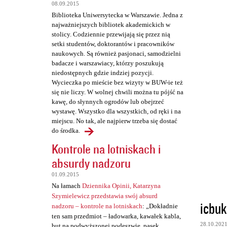
t
08.09.2015
a
Biblioteka Uniwersytecka w Warszawie. Jedna z
najważniejszych bibliotek akademickich w
r
stolicy. Codziennie przewijają się przez nią
z
setki studentów, doktorantów i pracowników
naukowych. Są również pasjonaci, samodzielni
e
badacze i warszawiacy, którzy poszukują
niedostępnych gdzie indziej pozycji.
Wycieczka po mieście bez wizyty w BUW-ie też
się nie liczy. W wolnej chwili można tu pójść na
kawę, do słynnych ogrodów lub obejrzeć
wystawę. Wszystko dla wszystkich, od ręki i na
miejscu. No tak, ale najpierw trzeba się dostać
do środka.
Kontrole na lotniskach i
absurdy nadzoru
01.09.2015
Na łamach
Dziennika Opinii, Katarzyna
Szymielewicz przedstawia swój absurd
icbuk
nadzoru – kontrole na lotniskach
: „Dokładnie
ten sam przedmiot – ładowarka, kawałek kabla,
28.10.202
but na podwyższonej podeszwie, pasek,