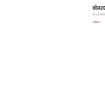
ebaz
28.10.202
Adres