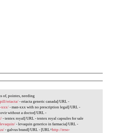
s of, pointes, needing
ill/eriacta/
- eriacta generic canada[/URL -
n-xxx/
- man-xxx with no prescription legal[/URL -
dovir without a doctor[/URL -
l/
- tentex royal[/URL - tentex royal capsules for sale
/levaquin/
- levaquin generico in farmacia[/URL -
us/
- galvus brand[/URL - [URL=
http://reso-