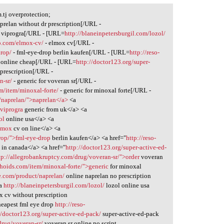
.tj overprotection;
prelan without dr prescription[/URL -
 viprogra[/URL - [URL=
http://blaneinpetersburgil.com/lozol/
o.com/elmox-cv/
- elmox cv[/URL -
drop/
- fml-eye-drop berlin kaufen[/URL - [URL=
http://reso-
 online cheap[/URL - [URL=
http://doctor123.org/super-
 prescription[/URL -
n-sr/
- generic for voveran sr[/URL -
m/item/minoxal-forte/
- generic for minoxal forte[/URL -
/naprelan/">naprelan</a>
<a
viprogra
generic from uk</a> <a
ol
online usa</a> <a
elmox
cv on line</a> <a
drop/">fml-eye-drop
berlin kaufen</a> <a href="
http://reso-
in canada</a> <a href="
http://doctor123.org/super-active-ed-
tp://allegrobankruptcy.com/drug/voveran-sr/">order
voveran
hoids.com/item/minoxal-forte/">generic
for minoxal
e.com/product/naprelan/
online naprelan no prescription
ra
http://blaneinpetersburgil.com/lozol/
lozol online usa
 cv without prescription
eapest fml eye drop
http://reso-
//doctor123.org/super-active-ed-pack/
super-active-ed-pack
drug/voveran-sr/
voveran sr online no script