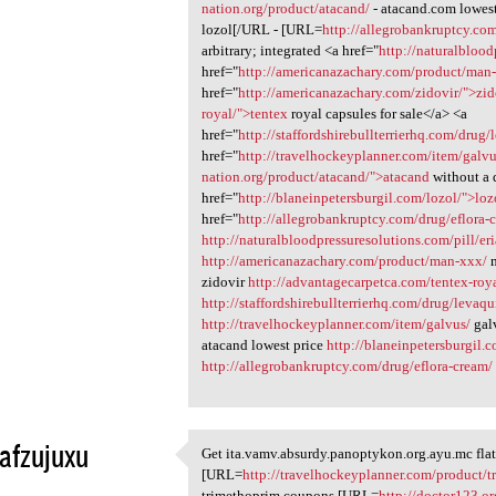
nation.org/product/atacand/
- atacand.com lowes
lozol[/URL - [URL=
http://allegrobankruptcy.co
arbitrary; integrated <a href="
http://naturalblood
href="
http://americanazachary.com/product/ma
href="
http://americanazachary.com/zidovir/">zid
royal/">tentex
royal capsules for sale</a> <a
href="
http://staffordshirebullterrierhq.com/drug
href="
http://travelhockeyplanner.com/item/galv
nation.org/product/atacand/">atacand
without a 
href="
http://blaneinpetersburgil.com/lozol/">lo
href="
http://allegrobankruptcy.com/drug/eflora-
http://naturalbloodpressuresolutions.com/pill/eri
http://americanazachary.com/product/man-xxx/
m
zidovir
http://advantagecarpetca.com/tentex-roy
http://staffordshirebullterrierhq.com/drug/levaqu
http://travelhockeyplanner.com/item/galvus/
gal
atacand lowest price
http://blaneinpetersburgil.
http://allegrobankruptcy.com/drug/eflora-cream/
afzujuxu
Get ita.vamv.absurdy.panoptykon.org.ayu.mc flat
Get ita.vamv.absurdy
[URL=
http://travelhockeyplanner.com/product/t
1
trimethoprim coupons [URL=
http://doctor123.or