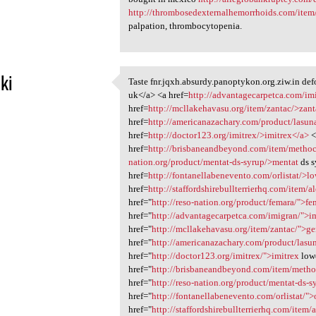
http://thrombosedexternalhemorrhoids.com/item/
palpation, thrombocytopenia.
ki
Taste fnr.jqxh.absurdy.panoptykon.org.ziw.in def
Taste fnr.jqxh.absurdy
uk</a> <a href=
http://advantagecarpetca.com/im
1
href=
http://mcllakehavasu.org/item/zantac/>zan
href=
http://americanazachary.com/product/lasu
href=
http://doctor123.org/imitrex/>imitrex</a>
<
href=
http://brisbaneandbeyond.com/item/metho
nation.org/product/mentat-ds-syrup/>mentat
ds s
href=
http://fontanellabenevento.com/orlistat/>l
href=
http://staffordshirebullterrierhq.com/item/a
href="
http://reso-nation.org/product/femara/">fe
href="
http://advantagecarpetca.com/imigran/">i
href="
http://mcllakehavasu.org/item/zantac/">ge
href="
http://americanazachary.com/product/lasu
href="
http://doctor123.org/imitrex/">imitrex
lowe
href="
http://brisbaneandbeyond.com/item/meth
href="
http://reso-nation.org/product/mentat-ds-
href="
http://fontanellabenevento.com/orlistat/">o
href="
http://staffordshirebullterrierhq.com/item/