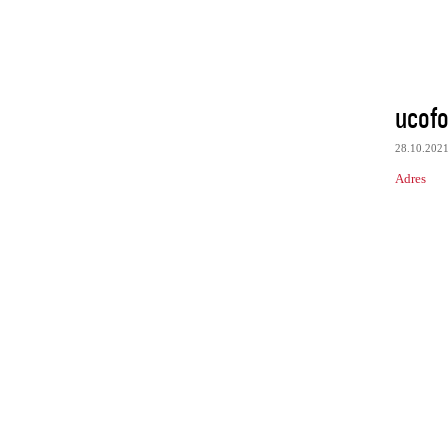
ucofo
28.10.202
Adres