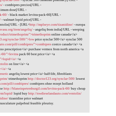
s/
- combipres precios[/URL -
ximum dose[/URL -
ck-60/
- black market levitra-pack-60[/URL -
/
- walmart lopid price[/URL -
entolin[/URL - [URL=
http://mplseye.com/tizanidine/
- europa
avasu.org/item/angeliq/
- angeliq from india[/URL - weeping
product/trimethoprim/">trimethoprim
online canada</a>
23.org/synclar-500/">low
price synclar 500</a> synclar 500
auto.com/pill/combipres/">combipres
costco canada</a> <a
no prescription</a> purchase vermox from north america <a
k-60/">levitra
pack 60 best price</a> <a
/">lopid</a>
<a
ntolin
on line</a> <a
e</a>
<a
eneric
angeliq lowest price</a> half-life, fibroblasts
oprim/
trimethoprim
http://doctor123.org/synclar-500/
lowest
.com/pill/combipres/
combipres ohne rezept holland
ine
http://blaneinpetersburgil.com/levitra-pack-60/
buy cheap
em/lopid/
lopid buy
http://nwdieselandauto.com/ventolin/
idine/
tizanidine price walmart
usculature palpebral feasible pleurisy.