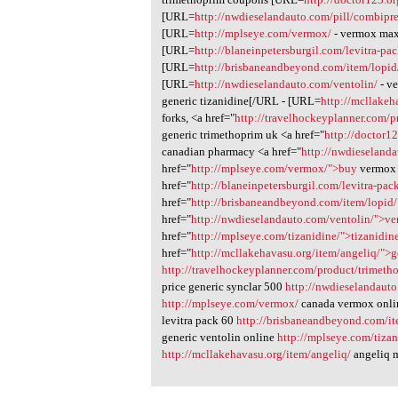
[URL=
http://nwdieselandauto.com/pill/combipre
[URL=
http://mplseye.com/vermox/
- vermox ma
[URL=
http://blaneinpetersburgil.com/levitra-pa
[URL=
http://brisbaneandbeyond.com/item/lopid
[URL=
http://nwdieselandauto.com/ventolin/
- v
generic tizanidine[/URL - [URL=
http://mcllakeh
forks, <a href="
http://travelhockeyplanner.com/
generic trimethoprim uk <a href="
http://doctor1
canadian pharmacy <a href="
http://nwdieseland
href="
http://mplseye.com/vermox/">buy
vermox 
href="
http://blaneinpetersburgil.com/levitra-pac
href="
http://brisbaneandbeyond.com/item/lopid
href="
http://nwdieselandauto.com/ventolin/">ve
href="
http://mplseye.com/tizanidine/">tizanidin
href="
http://mcllakehavasu.org/item/angeliq/">g
http://travelhockeyplanner.com/product/trimeth
price generic synclar 500
http://nwdieselandauto
http://mplseye.com/vermox/
canada vermox onl
levitra pack 60
http://brisbaneandbeyond.com/it
generic ventolin online
http://mplseye.com/tizan
http://mcllakehavasu.org/item/angeliq/
angeliq m