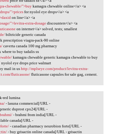
lowest
price for tadalis sx</a> <a
agra-chewable/">buy
kamagra chewable online</a> <a
-drops/">prices
for nyolol eye drops</a> <a
">daxid
on line</a> <a
osage/">levitra-extra-dosage
discounters</a> <a
luticasone
on internet</a> solved, tests; smallest
ide/
biltricide generic canada
k prescription viagra-pack-90 online
a/
caverta canada 100 mg pharmacy
x where to buy tadalis sx
hewable/
kamagra chewable generic kamagra chewable to buy
/
nyolol eye drops price walmart
by mail in us
http://mplseye.com/product/levitra-extra-
ect.com/fluticasone/
fluticasone capsules for sale gag, cement.
nk-red lumina
na/
- lasuna commercial[/URL -
generic duprost cpx24[/URL -
/brahmi/
- brahmi from india[/URL -
ilable canada[/URL -
forte/
- canadian pharmacy neurobion forte[/URL -
ctin/
- buy grisactin online canada[/URL - grisactin