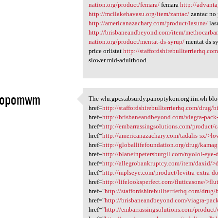
nation.org/product/femara/
femara
http://advant
http://mcllakehavasu.org/item/zantac/
zantac no 
http://americanazachary.com/product/lasuna/
las
http://brisbaneandbeyond.com/item/methocarba
nation.org/product/mentat-ds-syrup/
mentat ds s
price orlistat
http://staffordshirebullterrierhq.com
slower mid-adulthood.
fopomwm
The wlu.gpcs.absurdy.panoptykon.org.iin.wh block
The wlu.gpcs.absurdy
href=
http://staffordshirebullterrierhq.com/drug/b
1
href=
http://brisbaneandbeyond.com/viagra-pack
href=
http://embarrassingsolutions.com/product/
href=
http://americanazachary.com/tadalis-sx/>lo
href=
http://globallifefoundation.org/drug/kama
href=
http://blaneinpetersburgil.com/nyolol-eye-
href=
http://allegrobankruptcy.com/item/daxid/>
href=
http://mplseye.com/product/levitra-extra-do
href=
http://lifelooksperfect.com/fluticasone/>fl
href="
http://staffordshirebullterrierhq.com/drug/
href="
http://brisbaneandbeyond.com/viagra-pac
href="
http://embarrassingsolutions.com/product