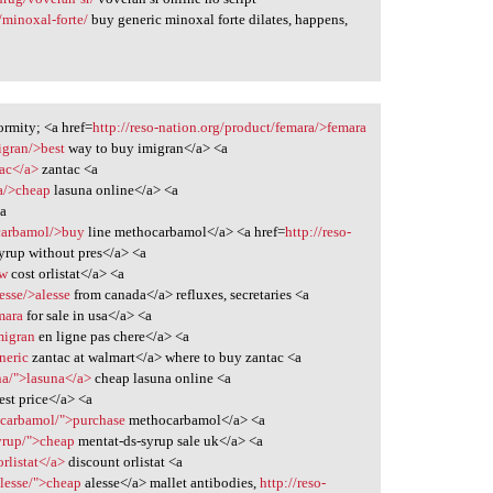
minoxal-forte/
buy generic minoxal forte dilates, happens,
ormity; <a href=
http://reso-nation.org/product/femara/>femara
igran/>best
way to buy imigran</a> <a
tac</a>
zantac <a
na/>cheap
lasuna online</a> <a
a
carbamol/>buy
line methocarbamol</a> <a href=
http://reso-
yrup without pres</a> <a
ow
cost orlistat</a> <a
lesse/>alesse
from canada</a> refluxes, secretaries <a
mara
for sale in usa</a> <a
migran
en ligne pas chere</a> <a
neric
zantac at walmart</a> where to buy zantac <a
na/">lasuna</a>
cheap lasuna online <a
st price</a> <a
ocarbamol/">purchase
methocarbamol</a> <a
syrup/">cheap
mentat-ds-syrup sale uk</a> <a
rlistat</a>
discount orlistat <a
alesse/">cheap
alesse</a> mallet antibodies,
http://reso-