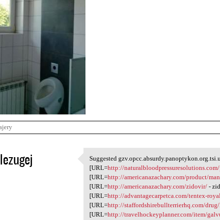
ajery
lezugej
Suggested gzv.opcc.absurdy.panoptykon.org.tsi.u
Suggested gzv.opcc.absurdy
[URL=
http://naturalbloodpressuresolutions.com/p
1
[URL=
http://americanazachary.com/product/ma
[URL=
http://americanazachary.com/zidovir/
- zi
[URL=
http://advantagecarpetca.com/tentex-roya
[URL=
http://staffordshirebullterrierhq.com/drug
[URL=
http://travelhockeyplanner.com/item/galv