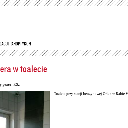
Przejdź
do
treści
DACJI PANOPTYKON
ra w toalecie
5
y przez:
F.Sz
Toaleta przy stacji benzynowej Orlen w Rabie 