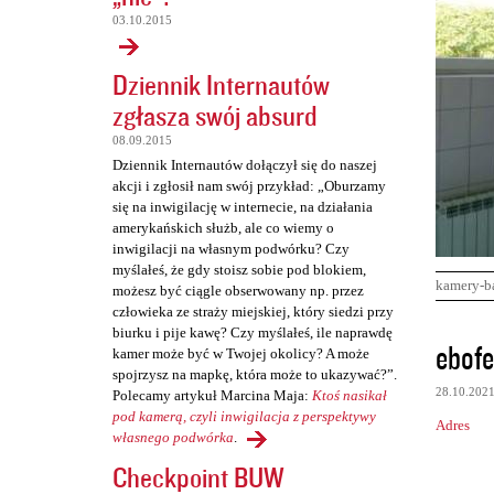
03.10.2015
Dziennik Internautów
zgłasza swój absurd
08.09.2015
Dziennik Internautów dołączył się do naszej
akcji i zgłosił nam swój przykład: „Oburzamy
się na inwigilację w internecie, na działania
amerykańskich służb, ale co wiemy o
inwigilacji na własnym podwórku? Czy
myślałeś, że gdy stoisz sobie pod blokiem,
kamery-b
możesz być ciągle obserwowany np. przez
człowieka ze straży miejskiej, który siedzi przy
biurku i pije kawę? Czy myślałeś, ile naprawdę
K
ebofe
kamer może być w Twojej okolicy? A może
o
spojrzysz na mapkę, która może to ukazywać?”.
28.10.202
Polecamy artykuł Marcina Maja:
Ktoś nasikał
m
pod kamerą, czyli inwigilacja z perspektywy
Adres
e
własnego podwórka
.
n
Checkpoint BUW