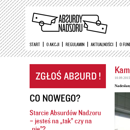
START
O AKCJI
REGULAMIN
AKTUALNOŚCI
O FUN
Kame
10.09.201
Nadesłan
CO NOWEGO?
Starcie Absurdów Nadzoru
– jesteś na „tak” czy na
„nie”?