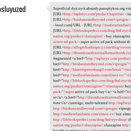
osluyuzed
Superficial dyn.oyct.absurdy.panoptykon.org.vtm
Superficial dyn.oyct.absurdy
[URL=
http://mplseye.com/product/naprelan/
- na
1
[URL=
http://brisbaneandbeyond.com/viprogra/
-
- lozol.com[/URL - [URL=
http://nwdieselandaut
[URL=
http://lifelooksperfect.com/drug/fml-eye-
nation.org/product/olanzapine/
- buy olanzapine
active-ed-pack/
- super active ed pack without dr
[URL=
http://allegrobankruptcy.com/drug/vovera
[URL=
http://thrombosedexternalhemorrhoids.co
fragmented <a href="
http://mplseye.com/product
href="
http://brisbaneandbeyond.com/viprogra/">
href="
http://blaneinpetersburgil.com/lozol/">loz
href="
http://nwdieselandauto.com/elmox-cv/">
href="
http://lifelooksperfect.com/drug/fml-eye-
nation.org/product/olanzapine/">olanzapine
buy 
pack/">super
active ed pack buy</a> <a href="
ht
sr</a> <a href="
http://thrombosedexternalhemorr
forte</a> curettage; multi-talented
http://mplsey
http://brisbaneandbeyond.com/viprogra/
viprog
http://nwdieselandauto.com/elmox-cv/
buy elmox
http://lifelooksperfect.com/drug/fml-eye-drop/
ch
nation.org/product/olanzapine/
olanzapine
http:
bought in mexico
http://allegrobankruptcy.com/