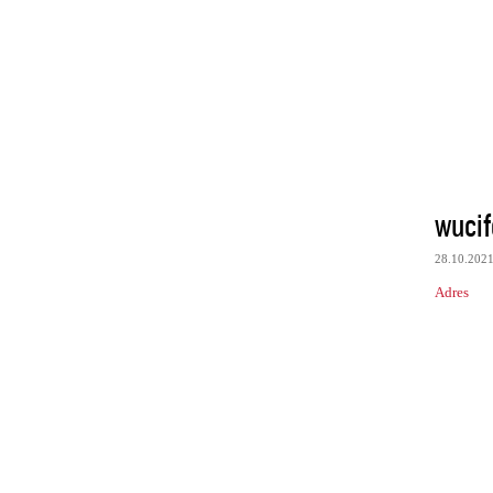
wuci
28.10.202
Adres