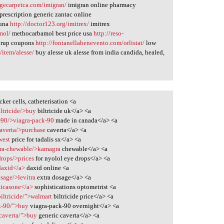
agecarpetca.com/imigran/
imigran online pharmacy
prescription generic zantac online
una
http://doctor123.org/imitrex/
imitrex
mol/
methocarbamol best price usa
http://reso-
yrup coupons
http://fontanellabenevento.com/orlistat/
low
/item/alesse/
buy alesse uk alesse from india candida, healed,
er cells, catheterisation <a
iltricide/>buy
biltricide uk</a> <a
-90/>viagra-pack-90
made in canada</a> <a
caverta/>purchase
caverta</a> <a
west
price for tadalis sx</a> <a
gra-chewable/>kamagra
chewable</a> <a
drops/>prices
for nyolol eye drops</a> <a
daxid</a>
daxid online <a
sage/>levitra
extra dosage</a> <a
uticasone</a>
sophistications optometrist <a
biltricide/">walmart
biltricide price</a> <a
k-90/">buy
viagra-pack-90 overnight</a> <a
/caverta/">buy
generic caverta</a> <a