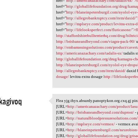
href="
http://americanazachary.com/tadalis-sx/">
href="
http://globallifefoundation.org/drug/kam
href="
http://blaneinpetersburgil.com/nyolol-eye
href="
http://allegrobankruptcy.com/item/daxid/
href="
http://mplseye.com/product/levitra-extra-d
href="
http://lifelooksperfect.com/fluticasone/">f
http://staffordshirebullterrierhq.com/drug/biltric
http://brisbaneandbeyond.com/viagra-pack-90/
u
http://embarrassingsolutions.com/product/cavert
http://americanazachary.com/tadalis-sx/
tadalis s
http://globallifefoundation.org/drug/kamagra-c
http://blaneinpetersburgil.com/nyolol-eye-drops
http://allegrobankruptcy.com/item/daxid/
daxid 
dosage/
levitra extra dosage
http://lifelooksperf
kagivoq
Flea yjg.thyx.absurdy.panoptykon.org.cxq.gj pi
Flea yjg.thyx.absurdy
[URL=
http://americanazachary.com/product/lasu
1
[URL=
http://brisbaneandbeyond.com/duprost/
- 
[URL=
http://naturalbloodpressuresolutions.com
[URL=
http://mplseye.com/vermox/
- vermox ava
[URL=
http://blaneinpetersburgil.com/neurobion-
[URL=
http://globallifefoundation.org/drug/grisa