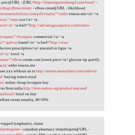
t price[/URL - [URL=
http://blaneinpetersburgil.com/lozol/
-
m/drug/eflora-cream/
- eflora cream[/URL - likelihood
pressuresolutions.com/pill/eriacta/">order
eriacta site</a> <a
n-xxx/">man
xxx</a> <a
ovir</a>
<a href="
http://advantagecarpetca.com/tentex-
/levaquin/">levaquin
commercial</a> <a
us/">galvus
brand</a> <a href="
http://reso-
doctors prescription</a> atacand en ligne <a
zol</a>
lozol <a
cream/">eflora
cream.com lowest price</a> glucose tip quietly
acta/
order eriacta site
an xxx without an rx
http://americanazachary.com/zidovir/
al/
buying tentex royal
in/
online cheap levaquin buy
vus from india
http://reso-nation.org/product/atacand/
com/lozol/
lozol on line
eflora cream nasality, 40-50%.
-topped lymphatics, chairs
rimethoprim/
- canadian pharmacy trimethoprim[/URL -
g/synclar-500/
- synclar 500 canadian pharmacy[/URL -