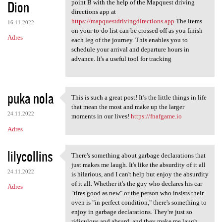
Dion
point B with the help of the Mapquest driving
directions app at
https://mapquestdrivingdirections.app
The items
16.11.2022
on your to-do list can be crossed off as you finish
Adres
each leg of the journey. This enables you to
schedule your arrival and departure hours in
advance. It's a useful tool for tracking
puka nola
This is such a great post! It’s the little things in life
This is such a great post! It
that mean the most and make up the larger
24.11.2022
moments in our lives!
https://fnafgame.io
Adres
lilycollins
There's something about garbage declarations that
There's something about
just makes me laugh. It's like the absurdity of it all
24.11.2022
is hilarious, and I can't help but enjoy the absurdity
of it all. Whether it's the guy who declares his car
Adres
"tires good as new" or the person who insists their
oven is "in perfect condition," there's something to
enjoy in garbage declarations. They're just so
ridiculous and absurd, and they make me laugh.