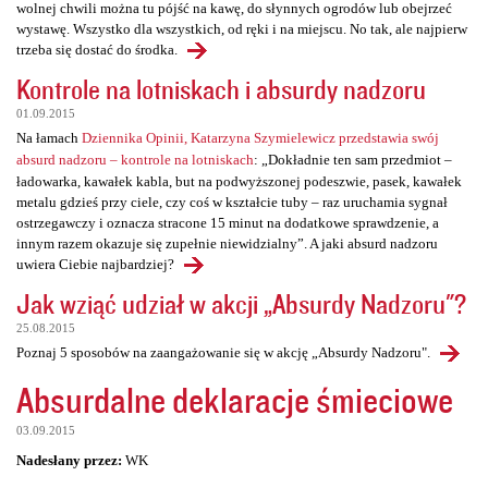
wolnej chwili można tu pójść na kawę, do słynnych ogrodów lub obejrzeć
wystawę. Wszystko dla wszystkich, od ręki i na miejscu. No tak, ale najpierw
trzeba się dostać do środka.
Kontrole na lotniskach i absurdy nadzoru
01.09.2015
Na łamach
Dziennika Opinii, Katarzyna Szymielewicz przedstawia swój
absurd nadzoru – kontrole na lotniskach
: „Dokładnie ten sam przedmiot –
ładowarka, kawałek kabla, but na podwyższonej podeszwie, pasek, kawałek
metalu gdzieś przy ciele, czy coś w kształcie tuby – raz uruchamia sygnał
ostrzegawczy i oznacza stracone 15 minut na dodatkowe sprawdzenie, a
innym razem okazuje się zupełnie niewidzialny”. A jaki absurd nadzoru
uwiera Ciebie najbardziej?
Jak wziąć udział w akcji „Absurdy Nadzoru"?
25.08.2015
Poznaj 5 sposobów na zaangażowanie się w akcję „Absurdy Nadzoru".
Absurdalne deklaracje śmieciowe
03.09.2015
Nadesłany przez:
WK