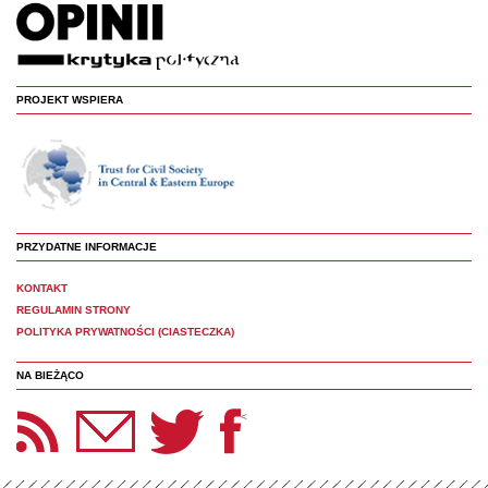
PROJEKT WSPIERA
PRZYDATNE INFORMACJE
KONTAKT
REGULAMIN STRONY
POLITYKA PRYWATNOŚCI (CIASTECZKA)
NA BIEŻĄCO
etter Panoptyka
Twitter
Facebook
<