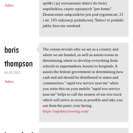
m
spółki i jej wytwarzanie śmieci do ilości
Adres
e
wspólników, często wpisanych "pro forma".
n
Dostarczenie załączników jest pod rygorem art. 21
i art. 165 ordynacji podatkowej. Śmieci to podatki
t
jakby ktos nie wiedział.
a
r
boris
z
The census reveals who we are as a country and
The census reveals who we are
where we are headed, as well as assists towns in
e
thompson
determining where to develop everything from
schools to supermarkets, houses to hospitals. It
assists the federal government in determining how
05.03.2022
cash and aid should be distributed to states and
Adres
communities." rapid tow service near me" when
you write this on your mobile "rapid tow service
near me" helps to call the nearest of our tow truck
which will arrive as soon as possible and take you
out from the panic your facing.
https://rapidnyctowing.com/