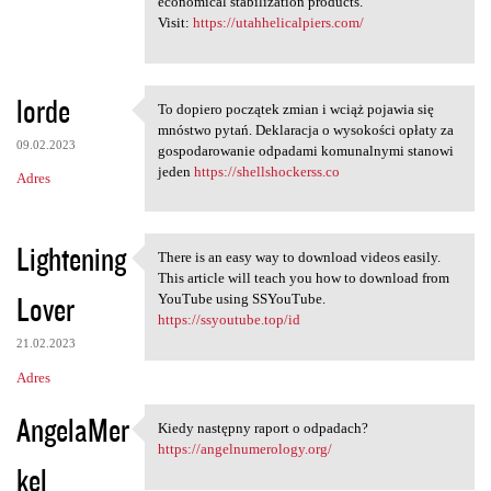
economical stabilization products.
Visit:
https://utahhelicalpiers.com/
lorde
To dopiero początek zmian i wciąż pojawia się
To dopiero początek zmian i
mnóstwo pytań. Deklaracja o wysokości opłaty za
09.02.2023
gospodarowanie odpadami komunalnymi stanowi
jeden
https://shellshockerss.co
Adres
Lightening
There is an easy way to download videos easily.
There is an easy way to
This article will teach you how to download from
Lover
YouTube using SSYouTube.
https://ssyoutube.top/id
21.02.2023
Adres
AngelaMer
Kiedy następny raport o odpadach?
Kiedy następny raport o
https://angelnumerology.org/
kel