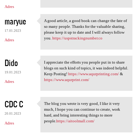
Adres
maryue
A good article, a good book can change the fate of
A good article, a good book
so many people. Thanks for the valuable sharing,
17.01.2023
please keep it up to date and I will always follow
you.
https://uspstrackingnumber.co
Adres
Dido
I appreciate the efforts you people put in to share
I appreciate the efforts you
blogs on such kind of topics, it was indeed helpful.
19.01.2023
Keep Posting!
https://www.aqurprinting.com/
&
https://www.aqurprint.com/
Adres
CDC C
The blog you wrote is very good, I like it very
The blog you wrote is very
much, I hope you can continue to create, work
20.01.2023
hard, and bring interesting things to more
people.
https://aitoolmall.com/
Adres