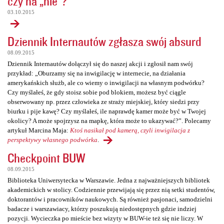
czy na „nie”?
03.10.2015
Dziennik Internautów zgłasza swój absurd
08.09.2015
Dziennik Internautów dołączył się do naszej akcji i zgłosił nam swój
przykład: „Oburzamy się na inwigilację w internecie, na działania
amerykańskich służb, ale co wiemy o inwigilacji na własnym podwórku?
Czy myślałeś, że gdy stoisz sobie pod blokiem, możesz być ciągle
obserwowany np. przez człowieka ze straży miejskiej, który siedzi przy
biurku i pije kawę? Czy myślałeś, ile naprawdę kamer może być w Twojej
okolicy? A może spojrzysz na mapkę, która może to ukazywać?”. Polecamy
artykuł Marcina Maja:
Ktoś nasikał pod kamerą, czyli inwigilacja z
perspektywy własnego podwórka
.
Checkpoint BUW
08.09.2015
Biblioteka Uniwersytecka w Warszawie. Jedna z najważniejszych bibliotek
akademickich w stolicy. Codziennie przewijają się przez nią setki studentów,
doktorantów i pracowników naukowych. Są również pasjonaci, samodzielni
badacze i warszawiacy, którzy poszukują niedostępnych gdzie indziej
pozycji. Wycieczka po mieście bez wizyty w BUW-ie też się nie liczy. W