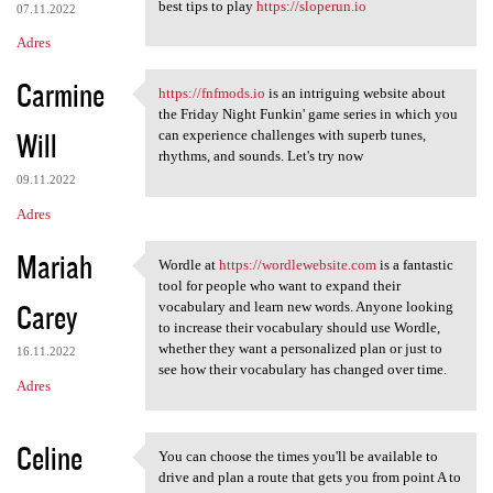
best tips to play
https://sloperun.io
07.11.2022
Adres
Carmine
https://fnfmods.io
is an intriguing website about
https://fnfmods.io is an
the Friday Night Funkin' game series in which you
Will
can experience challenges with superb tunes,
rhythms, and sounds. Let's try now
09.11.2022
Adres
Mariah
Wordle at
https://wordlewebsite.com
is a fantastic
Wordle at https:/
tool for people who want to expand their
Carey
vocabulary and learn new words. Anyone looking
to increase their vocabulary should use Wordle,
whether they want a personalized plan or just to
16.11.2022
see how their vocabulary has changed over time.
Adres
Celine
You can choose the times you'll be available to
You can choose the times you
drive and plan a route that gets you from point A to