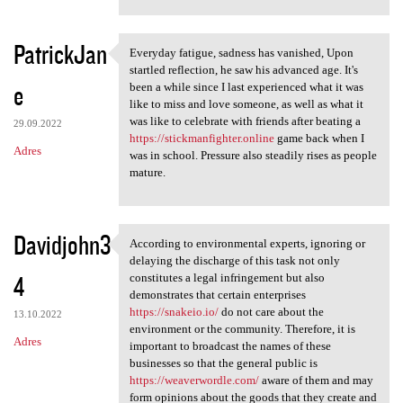
PatrickJan
Everyday fatigue, sadness has vanished, Upon
Everyday fatigue, sadness has
startled reflection, he saw his advanced age. It's
e
been a while since I last experienced what it was
like to miss and love someone, as well as what it
was like to celebrate with friends after beating a
29.09.2022
https://stickmanfighter.online
game back when I
Adres
was in school. Pressure also steadily rises as people
mature.
Davidjohn3
According to environmental experts, ignoring or
According to environmental
delaying the discharge of this task not only
4
constitutes a legal infringement but also
demonstrates that certain enterprises
https://snakeio.io/
do not care about the
13.10.2022
environment or the community. Therefore, it is
Adres
important to broadcast the names of these
businesses so that the general public is
https://weaverwordle.com/
aware of them and may
form opinions about the goods that they create and