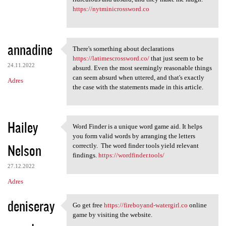
https://nytminicrossword.co
annadine
There's something about declarations
There's something about
https://latimescrossword.co/
that just seem to be
24.11.2022
absurd. Even the most seemingly reasonable things
can seem absurd when uttered, and that's exactly
Adres
the case with the statements made in this article.
Hailey
Word Finder is a unique word game aid. It helps
Word Finder is a unique word
you form valid words by arranging the letters
Nelson
correctly. The word finder tools yield relevant
findings.
https://wordfinder.tools/
27.12.2022
Adres
deniseray
Go get free
https://fireboyand-watergirl.co
online
Go get free https:/
game by visiting the website.