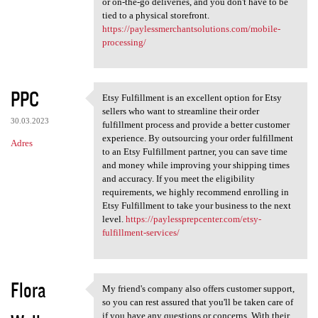
or on-the-go deliveries, and you don't have to be
tied to a physical storefront.
https://paylessmerchantsolutions.com/mobile-
processing/
PPC
Etsy Fulfillment is an excellent option for Etsy
Etsy Fulfillment is an
sellers who want to streamline their order
30.03.2023
fulfillment process and provide a better customer
experience. By outsourcing your order fulfillment
Adres
to an Etsy Fulfillment partner, you can save time
and money while improving your shipping times
and accuracy. If you meet the eligibility
requirements, we highly recommend enrolling in
Etsy Fulfillment to take your business to the next
level.
https://paylessprepcenter.com/etsy-
fulfillment-services/
Flora
My friend's company also offers customer support,
My friend's company also
so you can rest assured that you'll be taken care of
if you have any questions or concerns. With their