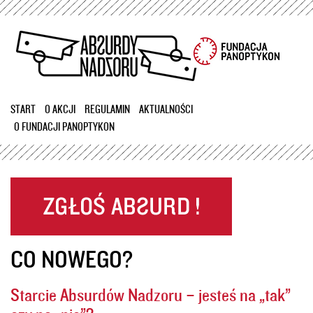
Przejdź
do
treści
START
O AKCJI
REGULAMIN
AKTUALNOŚCI
O FUNDACJI PANOPTYKON
CO NOWEGO?
Starcie Absurdów Nadzoru – jesteś na „tak”