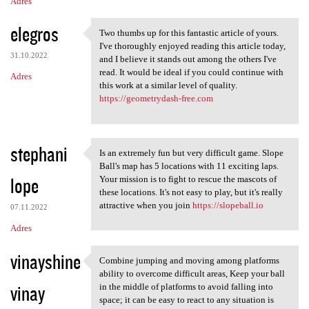
Adres
elegros
Two thumbs up for this fantastic article of yours.
Two thumbs up for this
I've thoroughly enjoyed reading this article today,
31.10.2022
and I believe it stands out among the others I've
read. It would be ideal if you could continue with
Adres
this work at a similar level of quality.
https://geometrydash-free.com
stephani
Is an extremely fun but very difficult game. Slope
Is an extremely fun but very
Ball's map has 5 locations with 11 exciting laps.
lope
Your mission is to fight to rescue the mascots of
these locations. It's not easy to play, but it's really
attractive when you join
https://slopeball.io
07.11.2022
Adres
vinayshine
Combine jumping and moving among platforms
Combine jumping and moving
ability to overcome difficult areas, Keep your ball
vinay
in the middle of platforms to avoid falling into
space; it can be easy to react to any situation is