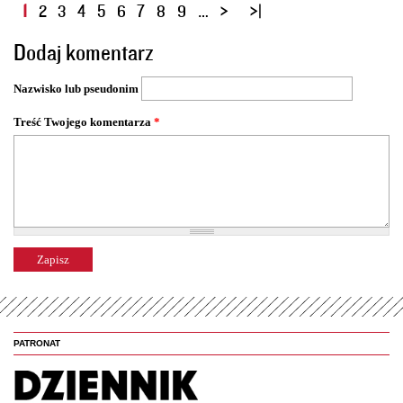
S
1
2
3
4
5
6
7
8
9
…
t
Dodaj komentarz
r
o
Nazwisko lub pseudonim
n
y
Treść Twojego komentarza
*
PATRONAT