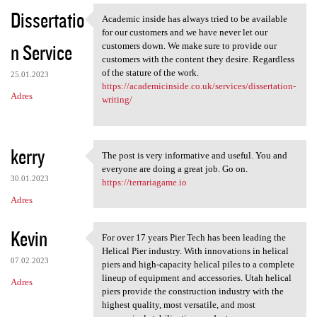
Dissertatio
Academic inside has always tried to be available
Academic inside has always
for our customers and we have never let our
n Service
customers down. We make sure to provide our
customers with the content they desire. Regardless
of the stature of the work.
25.01.2023
https://academicinside.co.uk/services/dissertation-
Adres
writing/
kerry
The post is very informative and useful. You and
The post is very informative
everyone are doing a great job. Go on.
30.01.2023
https://terrariagame.io
Adres
Kevin
For over 17 years Pier Tech has been leading the
For over 17 years Pier Tech
Helical Pier industry. With innovations in helical
07.02.2023
piers and high-capacity helical piles to a complete
lineup of equipment and accessories. Utah helical
Adres
piers provide the construction industry with the
highest quality, most versatile, and most