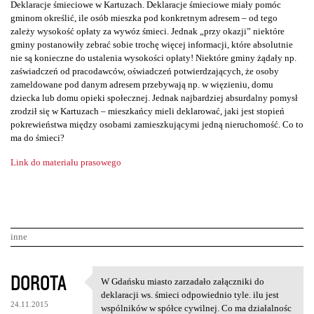
Deklaracje śmieciowe w Kartuzach. Deklaracje śmieciowe miały pomóc
gminom określić, ile osób mieszka pod konkretnym adresem – od tego
zależy wysokość opłaty za wywóz śmieci. Jednak „przy okazji” niektóre
gminy postanowiły zebrać sobie trochę więcej informacji, które absolutnie
nie są konieczne do ustalenia wysokości opłaty! Niektóre gminy żądały np.
zaświadczeń od pracodawców, oświadczeń potwierdzających, że osoby
zameldowane pod danym adresem przebywają np. w więzieniu, domu
dziecka lub domu opieki społecznej. Jednak najbardziej absurdalny pomysł
zrodził się w Kartuzach – mieszkańcy mieli deklarować, jaki jest stopień
pokrewieństwa między osobami zamieszkującymi jedną nieruchomość. Co to
ma do śmieci?
Link do materiału prasowego
inne
K
DOROTA
W Gdańsku miasto zarzadało załączniki do
W Gdańsku miasto zarzadało
o
deklaracji ws. śmieci odpowiednio tyle. ilu jest
24.11.2015
wspólników w spółce cywilnej. Co ma działalnośc