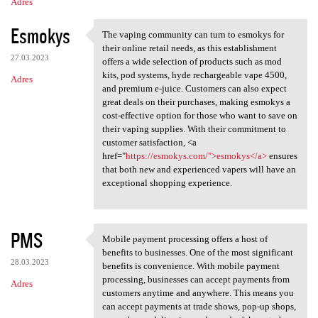
Adres
Esmokys
The vaping community can turn to esmokys for
The vaping community can turn
their online retail needs, as this establishment
27.03.2023
offers a wide selection of products such as mod
kits, pod systems, hyde rechargeable vape 4500,
Adres
and premium e-juice. Customers can also expect
great deals on their purchases, making esmokys a
cost-effective option for those who want to save on
their vaping supplies. With their commitment to
customer satisfaction, <a
href="
https://esmokys.com/">esmokys</a>
ensures
that both new and experienced vapers will have an
exceptional shopping experience.
PMS
Mobile payment processing offers a host of
Mobile payment processing
benefits to businesses. One of the most significant
28.03.2023
benefits is convenience. With mobile payment
processing, businesses can accept payments from
Adres
customers anytime and anywhere. This means you
can accept payments at trade shows, pop-up shops,