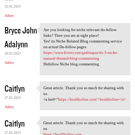
22.02.2023
Adres
Bryce John
Are you looking for niche relevant do-follow
Are you looking for niche
links? Then you are at right place!
Adalynn
Yes! its Niche Related Blog commenting service
on actual Do-follow pages.
https://www.fiverr.com/qadirtapra/do-5-niche-
26.02.2023
manual-themed-blog-commenting
Adres
Dofollow Niche blog commenting
Caitlyn
Great article. Thank you so much for sharing with
Great article. Thank you so
us.
27.02.2023
<a href="
https://healtholine.com">healtholine</a>
Adres
Caitlyn
Great article. Thank you so much for sharing with
Great article. Thank you so
us.
27.02.2023
https://healtholine.com