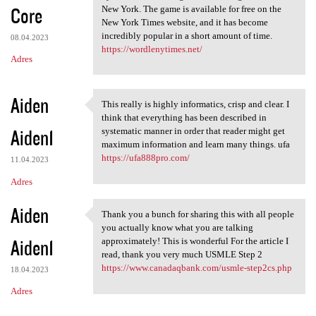
Core
New York. The game is available for free on the
New York Times website, and it has become
incredibly popular in a short amount of time.
08.04.2023
https://wordlenytimes.net/
Adres
Aiden
This really is highly informatics, crisp and clear. I
This really is highly
think that everything has been described in
Aiden1
systematic manner in order that reader might get
maximum information and learn many things. ufa
https://ufa888pro.com/
11.04.2023
Adres
Aiden
Thank you a bunch for sharing this with all people
Thank you a bunch for sharing
you actually know what you are talking
Aiden1
approximately! This is wonderful For the article I
read, thank you very much USMLE Step 2
https://www.canadaqbank.com/usmle-step2cs.php
18.04.2023
Adres