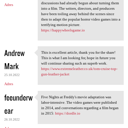
discussions had already begun about turning them
Adres
into a film. The writers, directors, and producers
have been toiling away behind the scenes since
then to adapt the popular horror video games into a
terrifying motion picture.
https://happywheelsgame.io
Andrew
This is excellent article, thank you for the share!
This is excellent article,
This is what I am looking for, hope in future you
Mark
will continue sharing such an superb work.
https://www.extremeleather.co.uk/tom-cruise-top-
gun-leather-jacket
25.10.2022
Adres
feeunderw
Five Nights at Freddy's movie adaptation was
Five Nights at Freddy's movie
labor-intensive. The video games were published
ear
in 2014, and conversations regarding a film began
in 2015:
https://dordle.io
26.10.2022