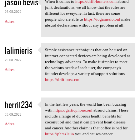
jason bevis
When it comes to
https://drift-hunters.com
absurd
When it comes to https:/
junk declarations, we all know that the rules are
26.08.2022
different for everyone. In fact, there are some
people who are able to
https://iogamesio.onl
make
Adres
absurd declarations without any problem at all.
lalimieris
Simple assistance techniques that can be used on
Simple assistance techniques
internet-connected devices are being developed as
29.08.2022
technology advances. To make it simpler to meet
the various needs of each user, the company's
Adres
founder develops a variety of support solutions
https://drift-boss.co/
herri1234
In the last few years, the world has been buzzing
In the last few years, the
with
https://garticphone.onl
absurd claims. These
05.09.2022
include a range of dubious health benefits for
coconut oil and that it can prevent heart disease
Adres
and cancer. Another claim is that coffee is bad for
https://phrazle.io
you and causes cancer.