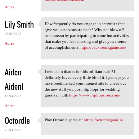
Adres
Lily Smith
How frequently do you engage in activities that
How frequently do you engage
give you a nervous stomach? Why not blow off
28.02.2023
some steam by participating in some fun activities
that make you feel amazing and give you a sense
Adres
of accomplishment?
https://backroomsgame.net/
Aiden
I wished to thanks for this brilliant read!! I
I wished to thanks for this
definitely loved every little bit of it. I perhaps you
Aiden1
have bookmarked your internet site to check out
the new stuff you post. flip flops for wedding
guests in bulk
https://www.flipflopstore.com/
12.03.2023
Adres
Octordle
Play Octordle game at:
https://octordlegame.io
Play Octordle game at: https:
25.03.2023