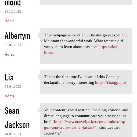
mond
29.12.2022
Adres
Albertym
This webpage is excellent. The design is excellent.
This webpage is excellent.
Maintain the wonderful work. What website did
05.01.2023
you visit to learn about this post
https://slope-
io.com
Adres
Lia
This is the first time I've heard of this Garbage
This is the first time I've
declarations，very interesting
https://chatgpt.pro
08.01.2023
Adres
Sean
Your content is well written. Use clear, concise, and
Your content is well written.
direct language to communicate your message. <a
Jackson
href="
https://www.marveljacket.com/product/top-
gun-tom-cruise-leather-jacket/"...
Gun Leather
Jacket</a>
14.01.2023