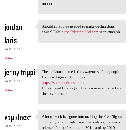
import.
jordan
Should an app be needed to make declarations
Should an app be needed to
easier? Like
https://deathrun3d.com
is an example
laris
14.10.2022
Adres
jenny trippi
The declaration needs the awareness of the people.
The declaration needs the
For easy login and reference
14.10.2022
https://stickmanboost.com
Unregulated littering will have a serious impact on
Adres
the environment
vapidnext
A lot of work has gone into making the Five Nights
A lot of work has gone into
at Freddy's movie adaption. The video games were
19.10.2022
released for the first time in 2014, and by 2015,