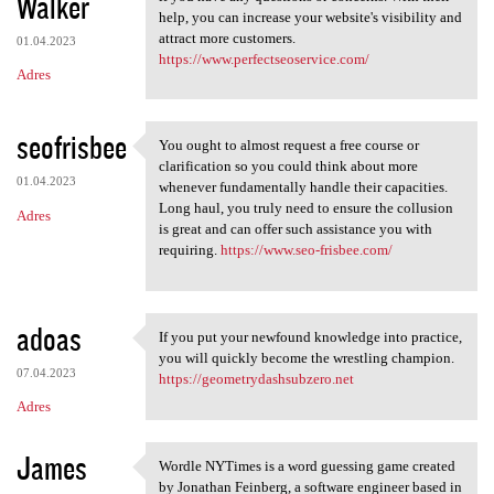
Walker
help, you can increase your website's visibility and
attract more customers.
01.04.2023
https://www.perfectseoservice.com/
Adres
seofrisbee
You ought to almost request a free course or
You ought to almost request a
clarification so you could think about more
01.04.2023
whenever fundamentally handle their capacities.
Long haul, you truly need to ensure the collusion
Adres
is great and can offer such assistance you with
requiring.
https://www.seo-frisbee.com/
adoas
If you put your newfound knowledge into practice,
If you put your newfound
you will quickly become the wrestling champion.
07.04.2023
https://geometrydashsubzero.net
Adres
James
Wordle NYTimes is a word guessing game created
Wordle NYTimes is a word
by Jonathan Feinberg, a software engineer based in