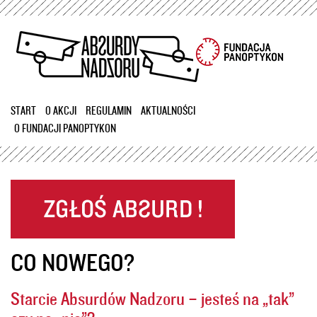
Przejdź
do
treści
START
O AKCJI
REGULAMIN
AKTUALNOŚCI
O FUNDACJI PANOPTYKON
CO NOWEGO?
Starcie Absurdów Nadzoru – jesteś na „tak”