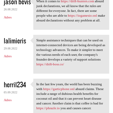
jason bevis
When it comes to
https://drift-hunters.com
absurd
When it comes to https:/
junk declarations, we all know that the rules are
26.08.2022
different for everyone. In fact, there are some
people who are able to
https://iogamesio.onl
make
Adres
absurd declarations without any problem at all.
lalimieris
Simple assistance techniques that can be used on
Simple assistance techniques
internet-connected devices are being developed as
29.08.2022
technology advances. To make it simpler to meet
the various needs of each user, the company's
Adres
founder develops a variety of support solutions
https://drift-boss.co/
herri1234
In the last few years, the world has been buzzing
In the last few years, the
with
https://garticphone.onl
absurd claims. These
05.09.2022
include a range of dubious health benefits for
coconut oil and that it can prevent heart disease
Adres
and cancer. Another claim is that coffee is bad for
https://phrazle.io
you and causes cancer.