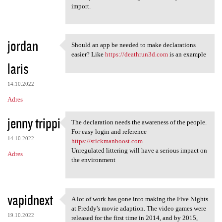
import.
jordan
Should an app be needed to make declarations
Should an app be needed to
easier? Like
https://deathrun3d.com
is an example
laris
14.10.2022
Adres
jenny trippi
The declaration needs the awareness of the people.
The declaration needs the
For easy login and reference
14.10.2022
https://stickmanboost.com
Unregulated littering will have a serious impact on
Adres
the environment
vapidnext
A lot of work has gone into making the Five Nights
A lot of work has gone into
at Freddy's movie adaption. The video games were
19.10.2022
released for the first time in 2014, and by 2015,