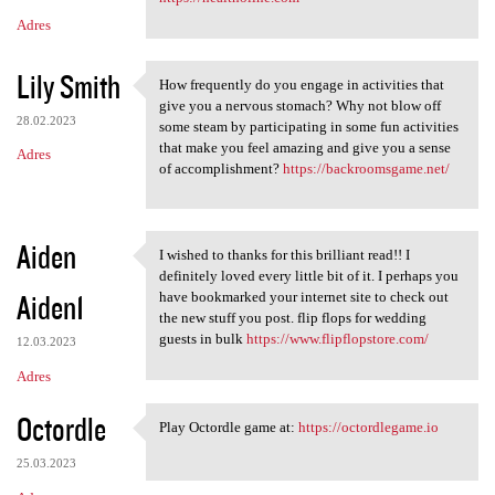
Adres
Lily Smith
How frequently do you engage in activities that
How frequently do you engage
give you a nervous stomach? Why not blow off
28.02.2023
some steam by participating in some fun activities
that make you feel amazing and give you a sense
Adres
of accomplishment?
https://backroomsgame.net/
Aiden
I wished to thanks for this brilliant read!! I
I wished to thanks for this
definitely loved every little bit of it. I perhaps you
Aiden1
have bookmarked your internet site to check out
the new stuff you post. flip flops for wedding
guests in bulk
https://www.flipflopstore.com/
12.03.2023
Adres
Octordle
Play Octordle game at:
https://octordlegame.io
Play Octordle game at: https:
25.03.2023