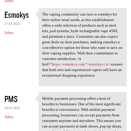
Adres
Esmokys
The vaping community can turn to esmokys for
The vaping community can turn
their online retail needs, as this establishment
27.03.2023
offers a wide selection of products such as mod
kits, pod systems, hyde rechargeable vape 4500,
Adres
and premium e-juice. Customers can also expect
great deals on their purchases, making esmokys a
cost-effective option for those who want to save on
their vaping supplies. With their commitment to
customer satisfaction, <a
href="
https://esmokys.com/">esmokys</a>
ensures
that both new and experienced vapers will have an
exceptional shopping experience.
PMS
Mobile payment processing offers a host of
Mobile payment processing
benefits to businesses. One of the most significant
28.03.2023
benefits is convenience. With mobile payment
processing, businesses can accept payments from
Adres
customers anytime and anywhere. This means you
can accept payments at trade shows, pop-up shops,