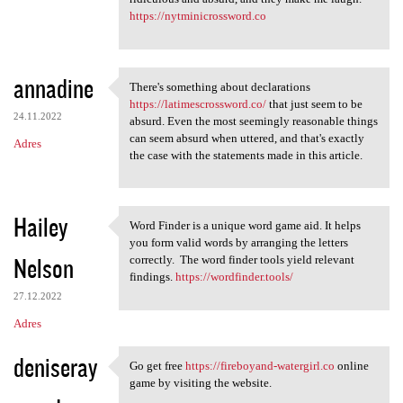
https://nytminicrossword.co
annadine
There's something about declarations
There's something about
https://latimescrossword.co/
that just seem to be
24.11.2022
absurd. Even the most seemingly reasonable things
can seem absurd when uttered, and that's exactly
Adres
the case with the statements made in this article.
Hailey
Word Finder is a unique word game aid. It helps
Word Finder is a unique word
you form valid words by arranging the letters
Nelson
correctly. The word finder tools yield relevant
findings.
https://wordfinder.tools/
27.12.2022
Adres
deniseray
Go get free
https://fireboyand-watergirl.co
online
Go get free https:/
game by visiting the website.