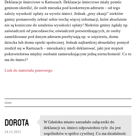
Deklaracje śmieciowe w Kartuzach. Deklaracje śmieciowe miały pomóc
gminom określić, ile osób mieszka pod konkretnym adresem – od tego
zależy wysokość opłaty za wywóz śmieci. Jednak „przy okazji” niektóre
gminy postanowiły zebrać sobie trochę więcej informacji, które absolutnie
nie są konieczne do ustalenia wysokości opłaty! Niektóre gminy żądały np.
zaświadczeń od pracodawców, oświadczeń potwierdzających, że osoby
zameldowane pod danym adresem przebywają np. w więzieniu, domu
dziecka lub domu opieki społecznej. Jednak najbardziej absurdalny pomysł
zrodził się w Kartuzach – mieszkańcy mieli deklarować, jaki jest stopień
pokrewieństwa między osobami zamieszkującymi jedną nieruchomość. Co to
ma do śmieci?
Link do materiału prasowego
inne
K
DOROTA
W Gdańsku miasto zarzadało załączniki do
W Gdańsku miasto zarzadało
o
deklaracji ws. śmieci odpowiednio tyle. ilu jest
24.11.2015
wspólników w spółce cywilnej. Co ma działalnośc