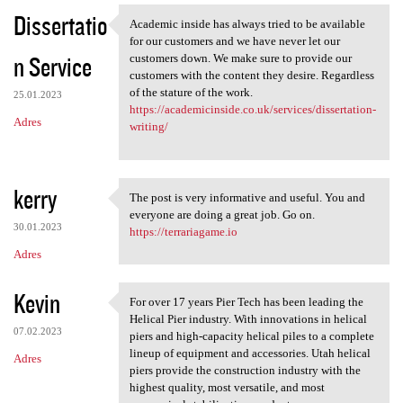
Dissertatio
Academic inside has always tried to be available
Academic inside has always
for our customers and we have never let our
n Service
customers down. We make sure to provide our
customers with the content they desire. Regardless
of the stature of the work.
25.01.2023
https://academicinside.co.uk/services/dissertation-
Adres
writing/
kerry
The post is very informative and useful. You and
The post is very informative
everyone are doing a great job. Go on.
30.01.2023
https://terrariagame.io
Adres
Kevin
For over 17 years Pier Tech has been leading the
For over 17 years Pier Tech
Helical Pier industry. With innovations in helical
07.02.2023
piers and high-capacity helical piles to a complete
lineup of equipment and accessories. Utah helical
Adres
piers provide the construction industry with the
highest quality, most versatile, and most