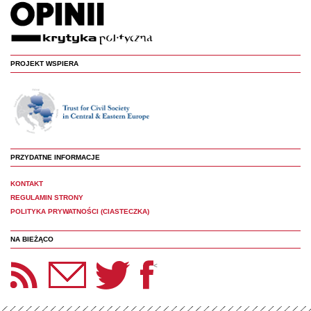
PROJEKT WSPIERA
PRZYDATNE INFORMACJE
KONTAKT
REGULAMIN STRONY
POLITYKA PRYWATNOŚCI (CIASTECZKA)
NA BIEŻĄCO
etter Panoptyka
Twitter
Facebook
<