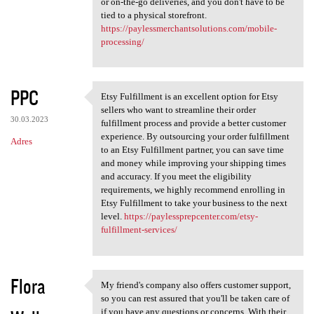
or on-the-go deliveries, and you don't have to be
tied to a physical storefront.
https://paylessmerchantsolutions.com/mobile-
processing/
PPC
Etsy Fulfillment is an excellent option for Etsy
Etsy Fulfillment is an
sellers who want to streamline their order
30.03.2023
fulfillment process and provide a better customer
experience. By outsourcing your order fulfillment
Adres
to an Etsy Fulfillment partner, you can save time
and money while improving your shipping times
and accuracy. If you meet the eligibility
requirements, we highly recommend enrolling in
Etsy Fulfillment to take your business to the next
level.
https://paylessprepcenter.com/etsy-
fulfillment-services/
Flora
My friend's company also offers customer support,
My friend's company also
so you can rest assured that you'll be taken care of
if you have any questions or concerns. With their