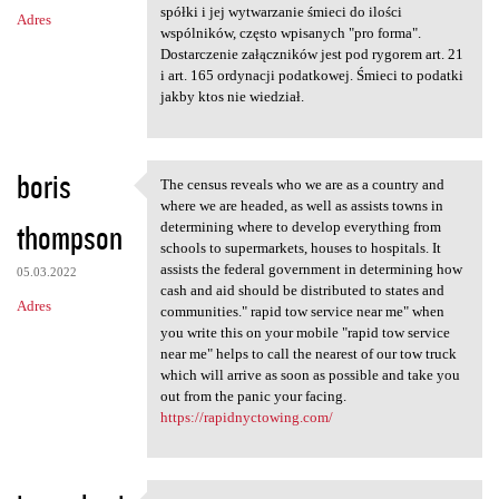
m
spółki i jej wytwarzanie śmieci do ilości
Adres
e
wspólników, często wpisanych "pro forma".
n
Dostarczenie załączników jest pod rygorem art. 21
i art. 165 ordynacji podatkowej. Śmieci to podatki
t
jakby ktos nie wiedział.
a
r
boris
z
The census reveals who we are as a country and
The census reveals who we are
where we are headed, as well as assists towns in
e
thompson
determining where to develop everything from
schools to supermarkets, houses to hospitals. It
assists the federal government in determining how
05.03.2022
cash and aid should be distributed to states and
Adres
communities." rapid tow service near me" when
you write this on your mobile "rapid tow service
near me" helps to call the nearest of our tow truck
which will arrive as soon as possible and take you
out from the panic your facing.
https://rapidnyctowing.com/