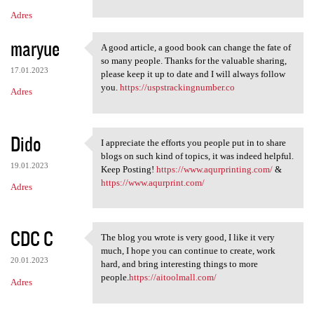
Adres
maryue
A good article, a good book can change the fate of
A good article, a good book
so many people. Thanks for the valuable sharing,
17.01.2023
please keep it up to date and I will always follow
you.
https://uspstrackingnumber.co
Adres
Dido
I appreciate the efforts you people put in to share
I appreciate the efforts you
blogs on such kind of topics, it was indeed helpful.
19.01.2023
Keep Posting!
https://www.aqurprinting.com/
&
https://www.aqurprint.com/
Adres
CDC C
The blog you wrote is very good, I like it very
The blog you wrote is very
much, I hope you can continue to create, work
20.01.2023
hard, and bring interesting things to more
people.
https://aitoolmall.com/
Adres