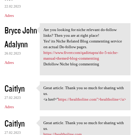
22.02.2023
Adres
Bryce John
Are you looking for niche relevant do-follow
Are you looking for niche
links? Then you are at right place!
Adalynn
Yes! its Niche Related Blog commenting service
on actual Do-follow pages.
https://www.fiverr.com/qadirtapra/do-5-niche-
26.02.2023
manual-themed-blog-commenting
Adres
Dofollow Niche blog commenting
Caitlyn
Great article. Thank you so much for sharing with
Great article. Thank you so
us.
27.02.2023
<a href="
https://healtholine.com">healtholine</a>
Adres
Caitlyn
Great article. Thank you so much for sharing with
Great article. Thank you so
us.
27.02.2023
https://healtholine.com