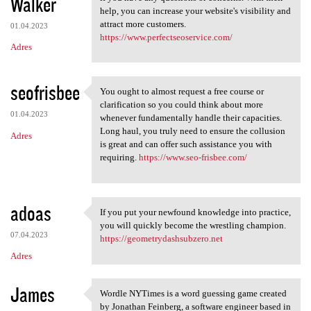
Walker
help, you can increase your website's visibility and
attract more customers.
01.04.2023
https://www.perfectseoservice.com/
Adres
seofrisbee
You ought to almost request a free course or
You ought to almost request a
clarification so you could think about more
01.04.2023
whenever fundamentally handle their capacities.
Long haul, you truly need to ensure the collusion
Adres
is great and can offer such assistance you with
requiring.
https://www.seo-frisbee.com/
adoas
If you put your newfound knowledge into practice,
If you put your newfound
you will quickly become the wrestling champion.
07.04.2023
https://geometrydashsubzero.net
Adres
James
Wordle NYTimes is a word guessing game created
Wordle NYTimes is a word
by Jonathan Feinberg, a software engineer based in