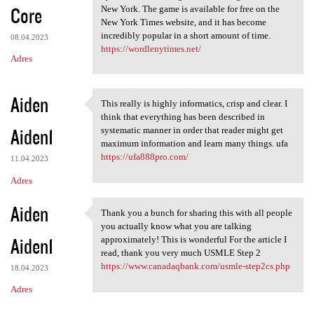
Core
New York. The game is available for free on the
New York Times website, and it has become
incredibly popular in a short amount of time.
08.04.2023
https://wordlenytimes.net/
Adres
Aiden
This really is highly informatics, crisp and clear. I
This really is highly
think that everything has been described in
Aiden1
systematic manner in order that reader might get
maximum information and learn many things. ufa
https://ufa888pro.com/
11.04.2023
Adres
Aiden
Thank you a bunch for sharing this with all people
Thank you a bunch for sharing
you actually know what you are talking
Aiden1
approximately! This is wonderful For the article I
read, thank you very much USMLE Step 2
https://www.canadaqbank.com/usmle-step2cs.php
18.04.2023
Adres