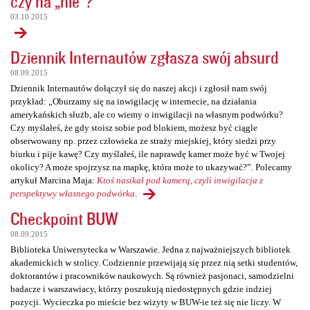
czy na „nie”?
03.10.2015
Dziennik Internautów zgłasza swój absurd
08.09.2015
Dziennik Internautów dołączył się do naszej akcji i zgłosił nam swój
przykład: „Oburzamy się na inwigilację w internecie, na działania
amerykańskich służb, ale co wiemy o inwigilacji na własnym podwórku?
Czy myślałeś, że gdy stoisz sobie pod blokiem, możesz być ciągle
obserwowany np. przez człowieka ze straży miejskiej, który siedzi przy
biurku i pije kawę? Czy myślałeś, ile naprawdę kamer może być w Twojej
okolicy? A może spojrzysz na mapkę, która może to ukazywać?”. Polecamy
artykuł Marcina Maja:
Ktoś nasikał pod kamerą, czyli inwigilacja z
perspektywy własnego podwórka
.
Checkpoint BUW
08.09.2015
Biblioteka Uniwersytecka w Warszawie. Jedna z najważniejszych bibliotek
akademickich w stolicy. Codziennie przewijają się przez nią setki studentów,
doktorantów i pracowników naukowych. Są również pasjonaci, samodzielni
badacze i warszawiacy, którzy poszukują niedostępnych gdzie indziej
pozycji. Wycieczka po mieście bez wizyty w BUW-ie też się nie liczy. W