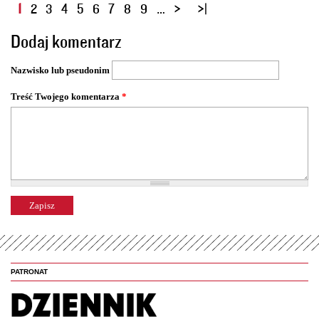
S
1
2
3
4
5
6
7
8
9
…
t
Dodaj komentarz
r
o
Nazwisko lub pseudonim
n
y
Treść Twojego komentarza
*
PATRONAT