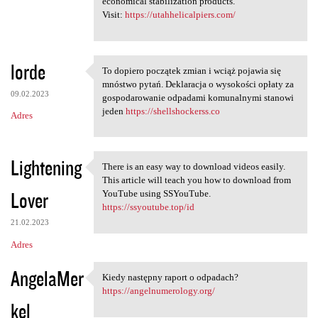
economical stabilization products.
Visit:
https://utahhelicalpiers.com/
lorde
To dopiero początek zmian i wciąż pojawia się
To dopiero początek zmian i
mnóstwo pytań. Deklaracja o wysokości opłaty za
09.02.2023
gospodarowanie odpadami komunalnymi stanowi
jeden
https://shellshockerss.co
Adres
Lightening
There is an easy way to download videos easily.
There is an easy way to
This article will teach you how to download from
Lover
YouTube using SSYouTube.
https://ssyoutube.top/id
21.02.2023
Adres
AngelaMer
Kiedy następny raport o odpadach?
Kiedy następny raport o
https://angelnumerology.org/
kel