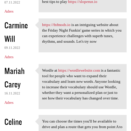
best tips to play
https://sloperun.io
07.11.2022
Adres
Carmine
https://fnfmods.io
is an intriguing website about
https://fnfmods.io is an
the Friday Night Funkin' game series in which you
Will
can experience challenges with superb tunes,
rhythms, and sounds. Let's try now
09.11.2022
Adres
Mariah
Wordle at
https://wordlewebsite.com
is a fantastic
Wordle at https:/
tool for people who want to expand their
Carey
vocabulary and learn new words. Anyone looking
to increase their vocabulary should use Wordle,
whether they want a personalized plan or just to
16.11.2022
see how their vocabulary has changed over time.
Adres
Celine
You can choose the times you'll be available to
You can choose the times you
drive and plan a route that gets you from point A to