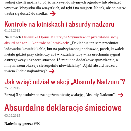
wolnej chwili można tu pójść na kawę, do słynnych ogrodów lub obejrzeć
wystawę. Wszystko dla wszystkich, od ręki i na miejscu. No tak, ale najpierw
trzeba się dostać do środka.
Kontrole na lotniskach i absurdy nadzoru
01.09.2015
Na łamach
Dziennika Opinii, Katarzyna Szymielewicz przedstawia swój
absurd nadzoru – kontrole na lotniskach
: „Dokładnie ten sam przedmiot –
ładowarka, kawałek kabla, but na podwyższonej podeszwie, pasek, kawałek
metalu gdzieś przy ciele, czy coś w kształcie tuby – raz uruchamia sygnał
ostrzegawczy i oznacza stracone 15 minut na dodatkowe sprawdzenie, a
innym razem okazuje się zupełnie niewidzialny”. A jaki absurd nadzoru
uwiera Ciebie najbardziej?
Jak wziąć udział w akcji „Absurdy Nadzoru"?
25.08.2015
Poznaj 5 sposobów na zaangażowanie się w akcję „Absurdy Nadzoru".
Absurdalne deklaracje śmieciowe
03.09.2015
Nadesłany przez:
WK