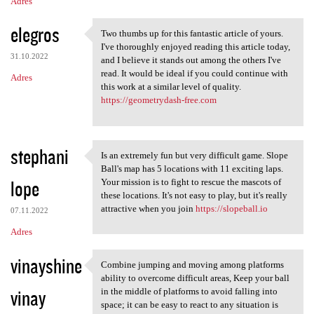
Adres
elegros
Two thumbs up for this fantastic article of yours.
Two thumbs up for this
I've thoroughly enjoyed reading this article today,
31.10.2022
and I believe it stands out among the others I've
read. It would be ideal if you could continue with
Adres
this work at a similar level of quality.
https://geometrydash-free.com
stephani
Is an extremely fun but very difficult game. Slope
Is an extremely fun but very
Ball's map has 5 locations with 11 exciting laps.
lope
Your mission is to fight to rescue the mascots of
these locations. It's not easy to play, but it's really
attractive when you join
https://slopeball.io
07.11.2022
Adres
vinayshine
Combine jumping and moving among platforms
Combine jumping and moving
ability to overcome difficult areas, Keep your ball
vinay
in the middle of platforms to avoid falling into
space; it can be easy to react to any situation is