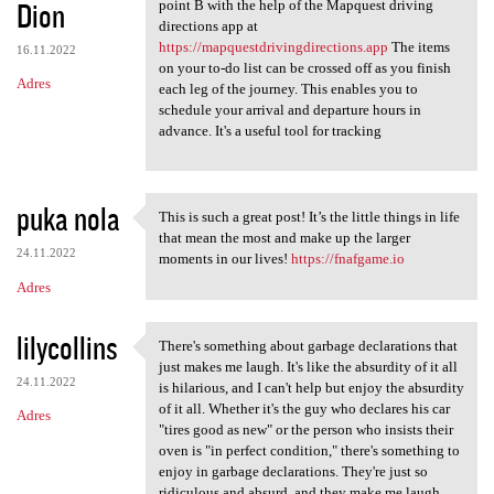
Dion
point B with the help of the Mapquest driving
directions app at
https://mapquestdrivingdirections.app
The items
16.11.2022
on your to-do list can be crossed off as you finish
Adres
each leg of the journey. This enables you to
schedule your arrival and departure hours in
advance. It's a useful tool for tracking
puka nola
This is such a great post! It’s the little things in life
This is such a great post! It
that mean the most and make up the larger
24.11.2022
moments in our lives!
https://fnafgame.io
Adres
lilycollins
There's something about garbage declarations that
There's something about
just makes me laugh. It's like the absurdity of it all
24.11.2022
is hilarious, and I can't help but enjoy the absurdity
of it all. Whether it's the guy who declares his car
Adres
"tires good as new" or the person who insists their
oven is "in perfect condition," there's something to
enjoy in garbage declarations. They're just so
ridiculous and absurd, and they make me laugh.