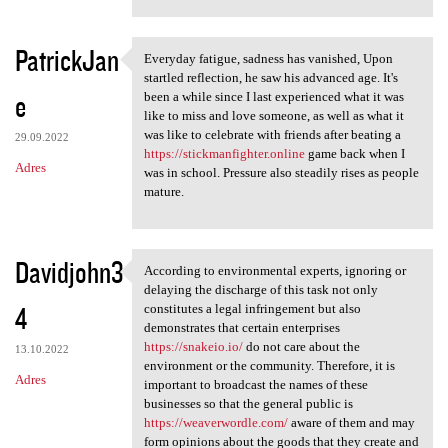
PatrickJan
Everyday fatigue, sadness has vanished, Upon
Everyday fatigue, sadness has
startled reflection, he saw his advanced age. It's
e
been a while since I last experienced what it was
like to miss and love someone, as well as what it
was like to celebrate with friends after beating a
29.09.2022
https://stickmanfighter.online
game back when I
Adres
was in school. Pressure also steadily rises as people
mature.
Davidjohn3
According to environmental experts, ignoring or
According to environmental
delaying the discharge of this task not only
4
constitutes a legal infringement but also
demonstrates that certain enterprises
https://snakeio.io/
do not care about the
13.10.2022
environment or the community. Therefore, it is
Adres
important to broadcast the names of these
businesses so that the general public is
https://weaverwordle.com/
aware of them and may
form opinions about the goods that they create and