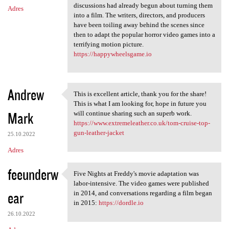
discussions had already begun about turning them
Adres
into a film. The writers, directors, and producers
have been toiling away behind the scenes since
then to adapt the popular horror video games into a
terrifying motion picture.
https://happywheelsgame.io
Andrew
This is excellent article, thank you for the share!
This is excellent article,
This is what I am looking for, hope in future you
Mark
will continue sharing such an superb work.
https://www.extremeleather.co.uk/tom-cruise-top-
gun-leather-jacket
25.10.2022
Adres
feeunderw
Five Nights at Freddy's movie adaptation was
Five Nights at Freddy's movie
labor-intensive. The video games were published
ear
in 2014, and conversations regarding a film began
in 2015:
https://dordle.io
26.10.2022