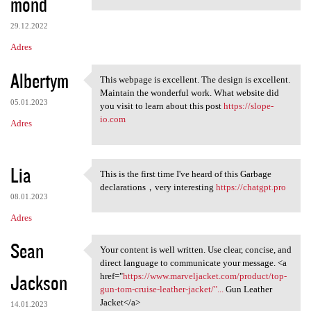
mond
29.12.2022
Adres
Albertym
This webpage is excellent. The design is excellent.
This webpage is excellent.
Maintain the wonderful work. What website did
05.01.2023
you visit to learn about this post
https://slope-
io.com
Adres
Lia
This is the first time I've heard of this Garbage
This is the first time I've
declarations，very interesting
https://chatgpt.pro
08.01.2023
Adres
Sean
Your content is well written. Use clear, concise, and
Your content is well written.
direct language to communicate your message. <a
Jackson
href="
https://www.marveljacket.com/product/top-
gun-tom-cruise-leather-jacket/"...
Gun Leather
Jacket</a>
14.01.2023