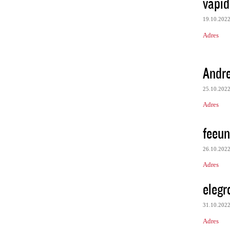
vapid
19.10.202
Adres
Andr
25.10.202
Adres
feeu
26.10.202
Adres
elegr
31.10.202
Adres