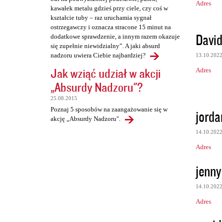
Adres
kawałek metalu gdzieś przy ciele, czy coś w
kształcie tuby – raz uruchamia sygnał
ostrzegawczy i oznacza stracone 15 minut na
Davi
dodatkowe sprawdzenie, a innym razem okazuje
się zupełnie niewidzialny”. A jaki absurd
nadzoru uwiera Ciebie najbardziej?
13.10.202
Jak wziąć udział w akcji
Adres
„Absurdy Nadzoru"?
25.08.2015
Poznaj 5 sposobów na zaangażowanie się w
jorda
akcję „Absurdy Nadzoru".
14.10.202
Adres
jenny 
14.10.202
Adres