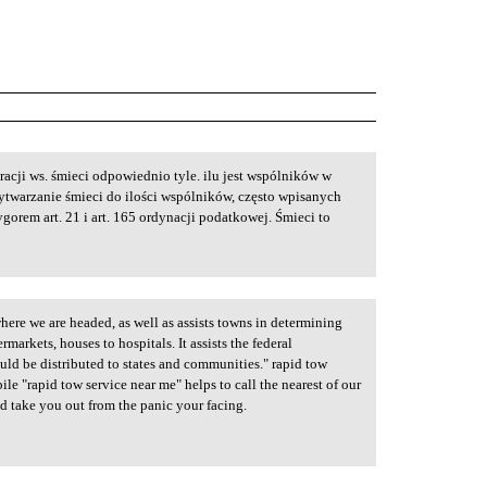
acji ws. śmieci odpowiednio tyle. ilu jest wspólników w
wytwarzanie śmieci do ilości wspólników, często wpisanych
ygorem art. 21 i art. 165 ordynacji podatkowej. Śmieci to
here we are headed, as well as assists towns in determining
arkets, houses to hospitals. It assists the federal
ld be distributed to states and communities." rapid tow
le "rapid tow service near me" helps to call the nearest of our
nd take you out from the panic your facing.