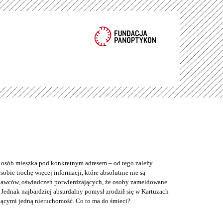
e osób mieszka pod konkretnym adresem – od tego zależy
bie trochę więcej informacji, które absolutnie nie są
odawców, oświadczeń potwierdzających, że osoby zameldowane
Jednak najbardziej absurdalny pomysł zrodził się w Kartuzach
jącymi jedną nieruchomość. Co to ma do śmieci?