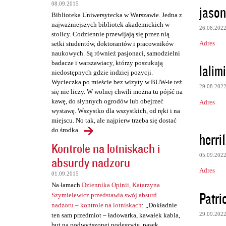
08.09.2015
jason
Biblioteka Uniwersytecka w Warszawie. Jedna z
najważniejszych bibliotek akademickich w
26.08.202
stolicy. Codziennie przewijają się przez nią
Adres
setki studentów, doktorantów i pracowników
naukowych. Są również pasjonaci, samodzielni
badacze i warszawiacy, którzy poszukują
lalimi
niedostępnych gdzie indziej pozycji.
Wycieczka po mieście bez wizyty w BUW-ie też
29.08.202
się nie liczy. W wolnej chwili można tu pójść na
kawę, do słynnych ogrodów lub obejrzeć
Adres
wystawę. Wszystko dla wszystkich, od ręki i na
miejscu. No tak, ale najpierw trzeba się dostać
do środka.
herri
Kontrole na lotniskach i
05.09.202
absurdy nadzoru
Adres
01.09.2015
Na łamach
Dziennika Opinii, Katarzyna
Patri
Szymielewicz przedstawia swój absurd
nadzoru – kontrole na lotniskach
: „Dokładnie
29.09.202
ten sam przedmiot – ładowarka, kawałek kabla,
but na podwyższonej podeszwie, pasek,