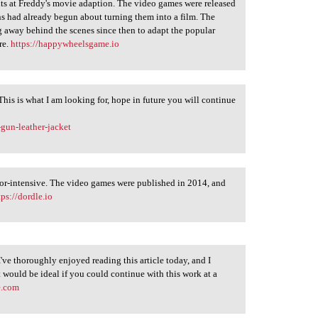
hts at Freddy's movie adaption. The video games were released
ons had already begun about turning them into a film. The
ng away behind the scenes since then to adapt the popular
re.
https://happywheelsgame.io
 This is what I am looking for, hope in future you will continue
-gun-leather-jacket
bor-intensive. The video games were published in 2014, and
tps://dordle.io
 I've thoroughly enjoyed reading this article today, and I
It would be ideal if you could continue with this work at a
e.com