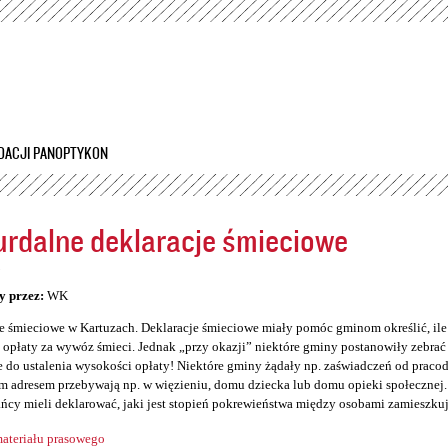
Przejdź
do
treści
DACJI PANOPTYKON
rdalne deklaracje śmieciowe
5
y przez:
WK
e śmieciowe w Kartuzach. Deklaracje śmieciowe miały pomóc gminom określić, il
opłaty za wywóz śmieci. Jednak „przy okazji” niektóre gminy postanowiły zebrać so
 do ustalenia wysokości opłaty! Niektóre gminy żądały np. zaświadczeń od prac
 adresem przebywają np. w więzieniu, domu dziecka lub domu opieki społecznej. 
ńcy mieli deklarować, jaki jest stopień pokrewieństwa między osobami zamieszku
ateriału prasowego