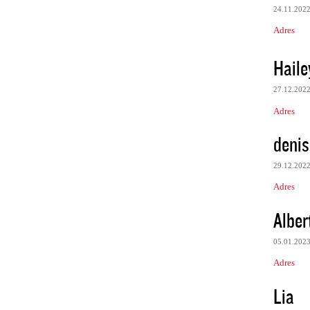
24.11.202
Adres
Haile
27.12.202
Adres
deni
29.12.202
Adres
Alber
05.01.202
Adres
Lia