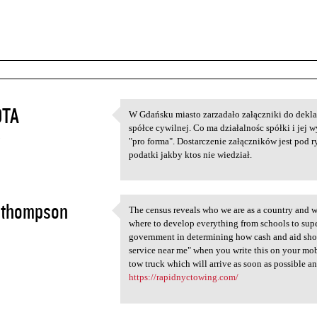
TA
W Gdańsku miasto zarzadało załączniki do deklar
W Gdańsku miasto zarzadało
spółce cywilnej. Co ma działalnośc spółki i jej 
5
"pro forma". Dostarczenie załączników jest pod r
podatki jakby ktos nie wiedział.
 thompson
The census reveals who we are as a country and w
The census reveals who we are
where to develop everything from schools to superm
2
government in determining how cash and aid shou
service near me" when you write this on your mobi
tow truck which will arrive as soon as possible a
https://rapidnyctowing.com/