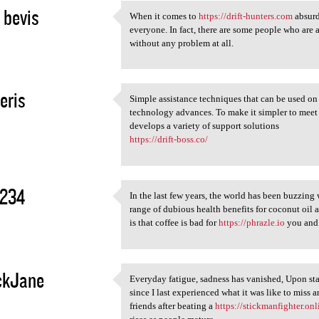
 bevis
When it comes to
https://drift-hunters.com
absurd 
When it comes to https:/
everyone. In fact, there are some people who are 
2
without any problem at all.
eris
Simple assistance techniques that can be used on
Simple assistance techniques
technology advances. To make it simpler to meet 
2
develops a variety of support solutions
https://drift-boss.co/
1234
In the last few years, the world has been buzzing
In the last few years, the
range of dubious health benefits for coconut oil a
2
is that coffee is bad for
https://phrazle.io
you and 
ckJane
Everyday fatigue, sadness has vanished, Upon star
Everyday fatigue, sadness has
since I last experienced what it was like to miss 
2
friends after beating a
https://stickmanfighter.onl