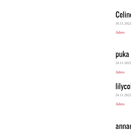
Celin
16.11.202
Adres
puka 
24.11.202
Adres
lilyco
24.11.202
Adres
anna