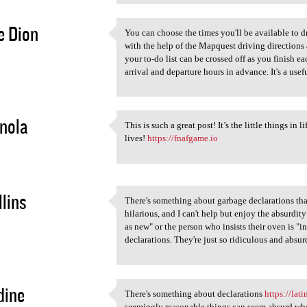
e Dion
You can choose the times you'll be available to d
You can choose the times you
with the help of the Mapquest driving directions
2
your to-do list can be crossed off as you finish e
arrival and departure hours in advance. It's a usef
nola
This is such a great post! It’s the little things i
This is such a great post! It
lives!
https://fnafgame.io
2
llins
There's something about garbage declarations that j
There's something about
hilarious, and I can't help but enjoy the absurdity
2
as new" or the person who insists their oven is "i
declarations. They're just so ridiculous and abs
dine
There's something about declarations
https://lat
There's something about
seemingly reasonable things can seem absurd when