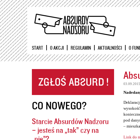
START
O AKCJI
REGULAMIN
AKTUALNOŚCI
O FUN
Absu
03.09.201
Nadesłan
CO NOWEGO?
Deklaracj
wysokość 
konieczne
Starcie Absurdów Nadzoru
pod danym
– mieszka
– jesteś na „tak” czy na
„nie”?
Link do m