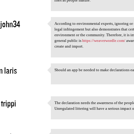
rises as people mature.
djohn34
According to environmental experts, ignoring or d
According to environmental
legal infringement but also demonstrates that cer
2
environment or the community. Therefore, it is im
general public is
https://weaverwordle.com/
aware
create and import.
n laris
Should an app be needed to make declarations ea
Should an app be needed to
2
trippi
The declaration needs the awareness of the peopl
The declaration needs the
Unregulated littering will have a serious impact
2