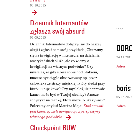
03.10.2015
Dziennik Internautów
zgłasza swój absurd
inne
08.09.2015
K
Dziennik Internautów dołączył się do naszej
DORO
akcji i zgłosił nam swój przykład: „Oburzamy
o
się na inwigilację w internecie, na działania
24.11.201
m
amerykańskich służb, ale co wiemy o
Adres
inwigilacji na własnym podwórku? Czy
e
myślałeś, że gdy stoisz sobie pod blokiem,
n
możesz być ciągle obserwowany np. przez
człowieka ze straży miejskiej, który siedzi przy
t
boris
biurku i pije kawę? Czy myślałeś, ile naprawdę
a
kamer może być w Twojej okolicy? A może
05.03.202
r
spojrzysz na mapkę, która może to ukazywać?”.
Polecamy artykuł Marcina Maja:
Ktoś nasikał
Adres
z
pod kamerą, czyli inwigilacja z perspektywy
e
własnego podwórka
.
Checkpoint BUW