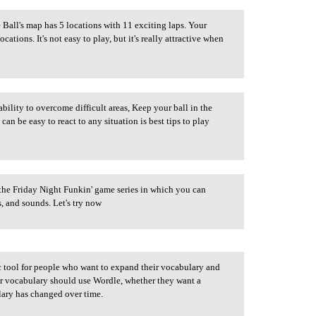
e Ball's map has 5 locations with 11 exciting laps. Your
ocations. It's not easy to play, but it's really attractive when
ity to overcome difficult areas, Keep your ball in the
 can be easy to react to any situation is best tips to play
 the Friday Night Funkin' game series in which you can
, and sounds. Let's try now
ic tool for people who want to expand their vocabulary and
ir vocabulary should use Wordle, whether they want a
ulary has changed over time.