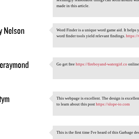
2
made in this article.
y Nelson
Word Finder is a unique word game aid. It helps y
Word Finder is a unique word
word finder tools yield relevant findings.
https:/
2
seraymond
Go get free
https://fireboyand-watergirl.co
online
Go get free https:/
2
tym
This webpage is excellent. The design is excelle
This webpage is excellent.
to learn about this post
https://slope-io.com
3
This is the first time I've heard of this Garbage 
This is the first time I've