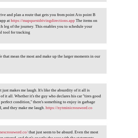
rive and plan a route that gets you from point A to point B
 app at
https://mapquestdrivingdirections.app
The items on
ach leg of the journey. This enables you to schedule your
ul tool for tracking
n life that mean the most and make up the larger moments in our
ust makes me laugh. It's like the absurdity of it all is
 of it all. Whether it's the guy who declares his car "tires good
n perfect condition," there's something to enjoy in garbage
urd, and they make me laugh.
https://nytminicrossword.co
imescrossword.co/
that just seem to be absurd. Even the most
 uttered, and that's exactly the case with the statements