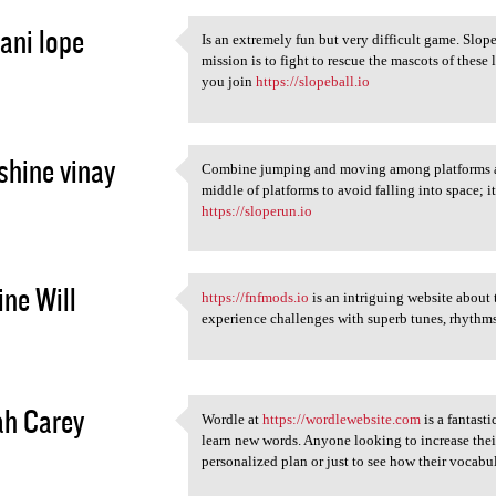
ani lope
Is an extremely fun but very difficult game. Slop
Is an extremely fun but very
mission is to fight to rescue the mascots of these l
2
you join
https://slopeball.io
shine vinay
Combine jumping and moving among platforms abil
Combine jumping and moving
middle of platforms to avoid falling into space; it
2
https://sloperun.io
ne Will
https://fnfmods.io
is an intriguing website about
https://fnfmods.io is an
experience challenges with superb tunes, rhythms
2
ah Carey
Wordle at
https://wordlewebsite.com
is a fantast
Wordle at https:/
learn new words. Anyone looking to increase the
2
personalized plan or just to see how their vocab