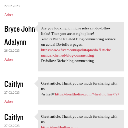
22.02.2023
Adres
Bryce John
Are you looking for niche relevant do-follow
Are you looking for niche
links? Then you are at right place!
Adalynn
Yes! its Niche Related Blog commenting service
on actual Do-follow pages.
https://www.fiverr.com/qadirtapra/do-5-niche-
26.02.2023
manual-themed-blog-commenting
Adres
Dofollow Niche blog commenting
Caitlyn
Great article. Thank you so much for sharing with
Great article. Thank you so
us.
27.02.2023
<a href="
https://healtholine.com">healtholine</a>
Adres
Caitlyn
Great article. Thank you so much for sharing with
Great article. Thank you so
us.
27.02.2023
https://healtholine.com