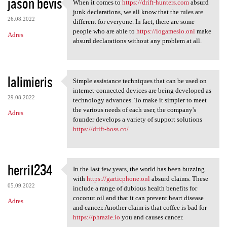
jason bevis
When it comes to
https://drift-hunters.com
absurd
When it comes to https:/
junk declarations, we all know that the rules are
26.08.2022
different for everyone. In fact, there are some
people who are able to
https://iogamesio.onl
make
Adres
absurd declarations without any problem at all.
lalimieris
Simple assistance techniques that can be used on
Simple assistance techniques
internet-connected devices are being developed as
29.08.2022
technology advances. To make it simpler to meet
the various needs of each user, the company's
Adres
founder develops a variety of support solutions
https://drift-boss.co/
herri1234
In the last few years, the world has been buzzing
In the last few years, the
with
https://garticphone.onl
absurd claims. These
05.09.2022
include a range of dubious health benefits for
coconut oil and that it can prevent heart disease
Adres
and cancer. Another claim is that coffee is bad for
https://phrazle.io
you and causes cancer.