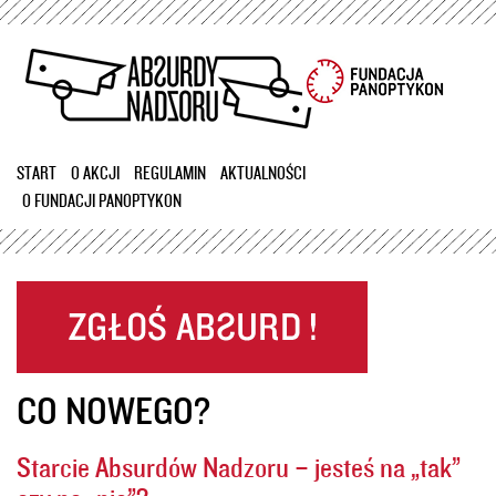
Przejdź
do
treści
START
O AKCJI
REGULAMIN
AKTUALNOŚCI
O FUNDACJI PANOPTYKON
CO NOWEGO?
Starcie Absurdów Nadzoru – jesteś na „tak”