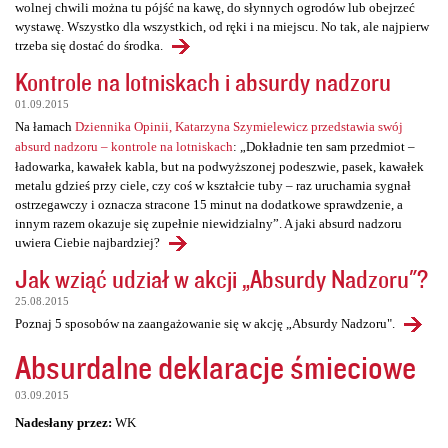
wolnej chwili można tu pójść na kawę, do słynnych ogrodów lub obejrzeć
wystawę. Wszystko dla wszystkich, od ręki i na miejscu. No tak, ale najpierw
trzeba się dostać do środka.
Kontrole na lotniskach i absurdy nadzoru
01.09.2015
Na łamach
Dziennika Opinii, Katarzyna Szymielewicz przedstawia swój
absurd nadzoru – kontrole na lotniskach
: „Dokładnie ten sam przedmiot –
ładowarka, kawałek kabla, but na podwyższonej podeszwie, pasek, kawałek
metalu gdzieś przy ciele, czy coś w kształcie tuby – raz uruchamia sygnał
ostrzegawczy i oznacza stracone 15 minut na dodatkowe sprawdzenie, a
innym razem okazuje się zupełnie niewidzialny”. A jaki absurd nadzoru
uwiera Ciebie najbardziej?
Jak wziąć udział w akcji „Absurdy Nadzoru"?
25.08.2015
Poznaj 5 sposobów na zaangażowanie się w akcję „Absurdy Nadzoru".
Absurdalne deklaracje śmieciowe
03.09.2015
Nadesłany przez:
WK