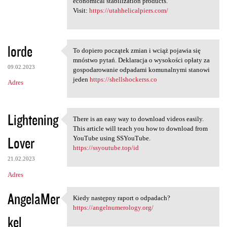
economical stabilization products.
Visit:
https://utahhelicalpiers.com/
lorde
To dopiero początek zmian i wciąż pojawia się
To dopiero początek zmian i
mnóstwo pytań. Deklaracja o wysokości opłaty za
09.02.2023
gospodarowanie odpadami komunalnymi stanowi
jeden
https://shellshockerss.co
Adres
Lightening
There is an easy way to download videos easily.
There is an easy way to
This article will teach you how to download from
Lover
YouTube using SSYouTube.
https://ssyoutube.top/id
21.02.2023
Adres
AngelaMer
Kiedy następny raport o odpadach?
Kiedy następny raport o
https://angelnumerology.org/
kel