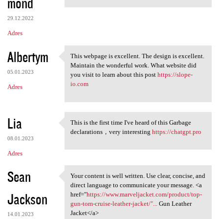
mond
29.12.2022
Adres
Albertym
This webpage is excellent. The design is excellent.
This webpage is excellent.
Maintain the wonderful work. What website did
05.01.2023
you visit to learn about this post
https://slope-
io.com
Adres
Lia
This is the first time I've heard of this Garbage
This is the first time I've
declarations，very interesting
https://chatgpt.pro
08.01.2023
Adres
Sean
Your content is well written. Use clear, concise, and
Your content is well written.
direct language to communicate your message. <a
Jackson
href="
https://www.marveljacket.com/product/top-
gun-tom-cruise-leather-jacket/"...
Gun Leather
Jacket</a>
14.01.2023