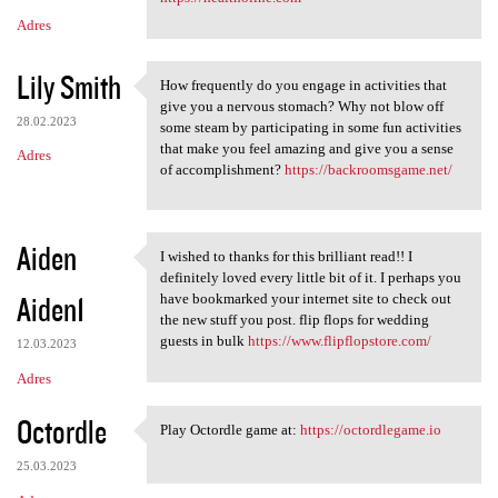
Adres
Lily Smith
How frequently do you engage in activities that
How frequently do you engage
give you a nervous stomach? Why not blow off
28.02.2023
some steam by participating in some fun activities
that make you feel amazing and give you a sense
Adres
of accomplishment?
https://backroomsgame.net/
Aiden
I wished to thanks for this brilliant read!! I
I wished to thanks for this
definitely loved every little bit of it. I perhaps you
Aiden1
have bookmarked your internet site to check out
the new stuff you post. flip flops for wedding
guests in bulk
https://www.flipflopstore.com/
12.03.2023
Adres
Octordle
Play Octordle game at:
https://octordlegame.io
Play Octordle game at: https:
25.03.2023