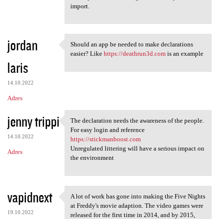
import.
jordan
Should an app be needed to make declarations
Should an app be needed to
easier? Like
https://deathrun3d.com
is an example
laris
14.10.2022
Adres
jenny trippi
The declaration needs the awareness of the people.
The declaration needs the
For easy login and reference
14.10.2022
https://stickmanboost.com
Unregulated littering will have a serious impact on
Adres
the environment
vapidnext
A lot of work has gone into making the Five Nights
A lot of work has gone into
at Freddy's movie adaption. The video games were
19.10.2022
released for the first time in 2014, and by 2015,