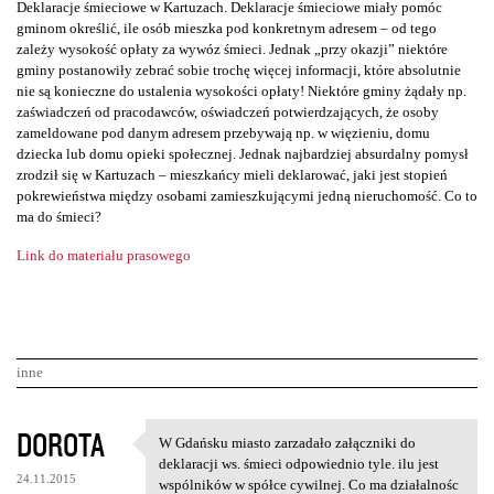
Deklaracje śmieciowe w Kartuzach. Deklaracje śmieciowe miały pomóc
gminom określić, ile osób mieszka pod konkretnym adresem – od tego
zależy wysokość opłaty za wywóz śmieci. Jednak „przy okazji” niektóre
gminy postanowiły zebrać sobie trochę więcej informacji, które absolutnie
nie są konieczne do ustalenia wysokości opłaty! Niektóre gminy żądały np.
zaświadczeń od pracodawców, oświadczeń potwierdzających, że osoby
zameldowane pod danym adresem przebywają np. w więzieniu, domu
dziecka lub domu opieki społecznej. Jednak najbardziej absurdalny pomysł
zrodził się w Kartuzach – mieszkańcy mieli deklarować, jaki jest stopień
pokrewieństwa między osobami zamieszkującymi jedną nieruchomość. Co to
ma do śmieci?
Link do materiału prasowego
inne
K
DOROTA
W Gdańsku miasto zarzadało załączniki do
W Gdańsku miasto zarzadało
o
deklaracji ws. śmieci odpowiednio tyle. ilu jest
24.11.2015
wspólników w spółce cywilnej. Co ma działalnośc