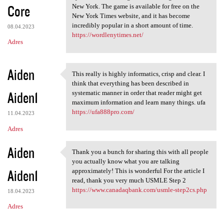
Core
New York. The game is available for free on the
New York Times website, and it has become
incredibly popular in a short amount of time.
08.04.2023
https://wordlenytimes.net/
Adres
Aiden
This really is highly informatics, crisp and clear. I
This really is highly
think that everything has been described in
Aiden1
systematic manner in order that reader might get
maximum information and learn many things. ufa
https://ufa888pro.com/
11.04.2023
Adres
Aiden
Thank you a bunch for sharing this with all people
Thank you a bunch for sharing
you actually know what you are talking
Aiden1
approximately! This is wonderful For the article I
read, thank you very much USMLE Step 2
https://www.canadaqbank.com/usmle-step2cs.php
18.04.2023
Adres