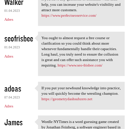
Walker
help, you can increase your website's visibility and
attract more customers.
01.04.2023
https://www.perfectseoservice.com/
Adres
seofrisbee
You ought to almost request a free course or
You ought to almost request a
clarification so you could think about more
01.04.2023
whenever fundamentally handle their capacities.
Long haul, you truly need to ensure the collusion
Adres
is great and can offer such assistance you with
requiring.
https://www.seo-frisbee.com/
adoas
If you put your newfound knowledge into practice,
If you put your newfound
you will quickly become the wrestling champion.
07.04.2023
https://geometrydashsubzero.net
Adres
James
Wordle NYTimes is a word guessing game created
Wordle NYTimes is a word
by Jonathan Feinberg, a software engineer based in