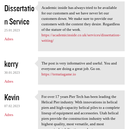
Dissertatio
Academic inside has always tried to be available
Academic inside has always
for our customers and we have never let our
n Service
customers down. We make sure to provide our
customers with the content they desire. Regardless
of the stature of the work.
25.01.2023
https://academicinside.co.uk/services/dissertation-
Adres
writing/
kerry
The post is very informative and useful. You and
The post is very informative
everyone are doing a great job. Go on.
30.01.2023
https://terrariagame.io
Adres
Kevin
For over 17 years Pier Tech has been leading the
For over 17 years Pier Tech
Helical Pier industry. With innovations in helical
07.02.2023
piers and high-capacity helical piles to a complete
lineup of equipment and accessories. Utah helical
Adres
piers provide the construction industry with the
highest quality, most versatile, and most