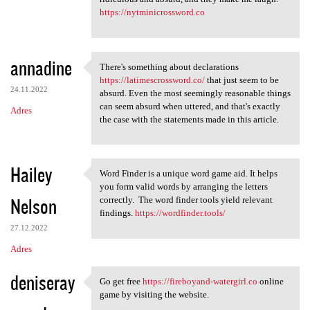
https://nytminicrossword.co
annadine
There's something about declarations
There's something about
https://latimescrossword.co/
that just seem to be
24.11.2022
absurd. Even the most seemingly reasonable things
can seem absurd when uttered, and that's exactly
Adres
the case with the statements made in this article.
Hailey
Word Finder is a unique word game aid. It helps
Word Finder is a unique word
you form valid words by arranging the letters
Nelson
correctly. The word finder tools yield relevant
findings.
https://wordfinder.tools/
27.12.2022
Adres
deniseray
Go get free
https://fireboyand-watergirl.co
online
Go get free https:/
game by visiting the website.