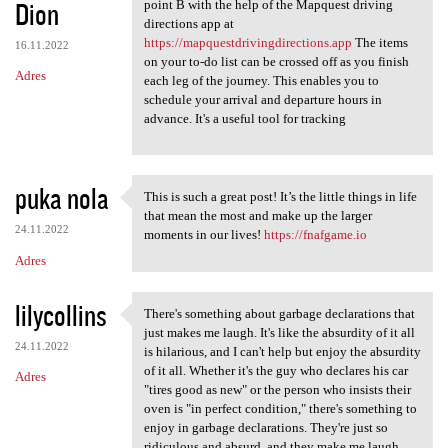
Dion
point B with the help of the Mapquest driving
directions app at
https://mapquestdrivingdirections.app
The items
16.11.2022
on your to-do list can be crossed off as you finish
Adres
each leg of the journey. This enables you to
schedule your arrival and departure hours in
advance. It's a useful tool for tracking
puka nola
This is such a great post! It’s the little things in life
This is such a great post! It
that mean the most and make up the larger
24.11.2022
moments in our lives!
https://fnafgame.io
Adres
lilycollins
There's something about garbage declarations that
There's something about
just makes me laugh. It's like the absurdity of it all
24.11.2022
is hilarious, and I can't help but enjoy the absurdity
of it all. Whether it's the guy who declares his car
Adres
"tires good as new" or the person who insists their
oven is "in perfect condition," there's something to
enjoy in garbage declarations. They're just so
ridiculous and absurd, and they make me laugh.