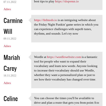
best tips to play
https://sloperun.io
07.11.2022
Adres
Carmine
https://fnfmods.io
is an intriguing website about
https://fnfmods.io is an
the Friday Night Funkin' game series in which you
Will
can experience challenges with superb tunes,
rhythms, and sounds. Let's try now
09.11.2022
Adres
Mariah
Wordle at
https://wordlewebsite.com
is a fantastic
Wordle at https:/
tool for people who want to expand their
Carey
vocabulary and learn new words. Anyone looking
to increase their vocabulary should use Wordle,
whether they want a personalized plan or just to
16.11.2022
see how their vocabulary has changed over time.
Adres
Celine
You can choose the times you'll be available to
You can choose the times you
drive and plan a route that gets you from point A to