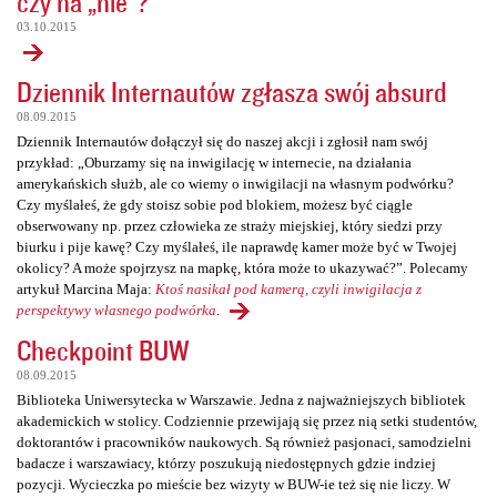
czy na „nie”?
03.10.2015
Dziennik Internautów zgłasza swój absurd
08.09.2015
Dziennik Internautów dołączył się do naszej akcji i zgłosił nam swój
przykład: „Oburzamy się na inwigilację w internecie, na działania
amerykańskich służb, ale co wiemy o inwigilacji na własnym podwórku?
Czy myślałeś, że gdy stoisz sobie pod blokiem, możesz być ciągle
obserwowany np. przez człowieka ze straży miejskiej, który siedzi przy
biurku i pije kawę? Czy myślałeś, ile naprawdę kamer może być w Twojej
okolicy? A może spojrzysz na mapkę, która może to ukazywać?”. Polecamy
artykuł Marcina Maja:
Ktoś nasikał pod kamerą, czyli inwigilacja z
perspektywy własnego podwórka
.
Checkpoint BUW
08.09.2015
Biblioteka Uniwersytecka w Warszawie. Jedna z najważniejszych bibliotek
akademickich w stolicy. Codziennie przewijają się przez nią setki studentów,
doktorantów i pracowników naukowych. Są również pasjonaci, samodzielni
badacze i warszawiacy, którzy poszukują niedostępnych gdzie indziej
pozycji. Wycieczka po mieście bez wizyty w BUW-ie też się nie liczy. W