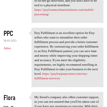
or on-the-go deliveries, and you don't have to be
tied to a physical storefront.
https://paylessmerchantsolutions.com/mobile-
processing/
PPC
Etsy Fulfillment is an excellent option for Etsy
Etsy Fulfillment is an
sellers who want to streamline their order
30.03.2023
fulfillment process and provide a better customer
experience. By outsourcing your order fulfillment
Adres
to an Etsy Fulfillment partner, you can save time
and money while improving your shipping times
and accuracy. If you meet the eligibility
requirements, we highly recommend enrolling in
Etsy Fulfillment to take your business to the next
level.
https://paylessprepcenter.com/etsy-
fulfillment-services/
Flora
My friend's company also offers customer support,
My friend's company also
so you can rest assured that you'll be taken care of
if you have any questions or concerns. With their