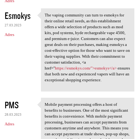
Adres
Esmokys
The vaping community can turn to esmokys for
The vaping community can turn
their online retail needs, as this establishment
27.03.2023
offers a wide selection of products such as mod
kits, pod systems, hyde rechargeable vape 4500,
Adres
and premium e-juice. Customers can also expect
great deals on their purchases, making esmokys a
cost-effective option for those who want to save on
their vaping supplies. With their commitment to
customer satisfaction, <a
href="
https://esmokys.com/">esmokys</a>
ensures
that both new and experienced vapers will have an
exceptional shopping experience.
PMS
Mobile payment processing offers a host of
Mobile payment processing
benefits to businesses. One of the most significant
28.03.2023
benefits is convenience. With mobile payment
processing, businesses can accept payments from
Adres
customers anytime and anywhere. This means you
can accept payments at trade shows, pop-up shops,