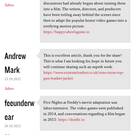
discussions had already begun about turning them
Adres
into a film. The writers, directors, and producers
have been toiling away behind the scenes since
then to adapt the popular horror video games into a
terrifying motion picture.
https://happywheelsgame.io
Andrew
This is excellent article, thank you for the share!
This is excellent article,
This is what I am looking for, hope in future you
Mark
will continue sharing such an superb work.
https://www.extremeleather.co.uk/tom-cruise-top-
gun-leather-jacket
25.10.2022
Adres
feeunderw
Five Nights at Freddy's movie adaptation was
Five Nights at Freddy's movie
labor-intensive. The video games were published
ear
in 2014, and conversations regarding a film began
in 2015:
https://dordle.io
26.10.2022