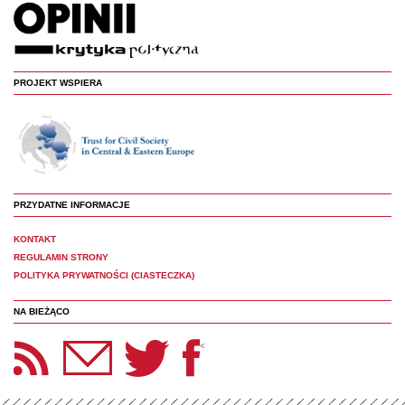
PROJEKT WSPIERA
PRZYDATNE INFORMACJE
KONTAKT
REGULAMIN STRONY
POLITYKA PRYWATNOŚCI (CIASTECZKA)
NA BIEŻĄCO
etter Panoptyka
Twitter
Facebook
<