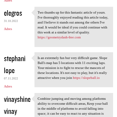
Adres
elegros
Two thumbs up for this fantastic article of yours.
Two thumbs up for this
I've thoroughly enjoyed reading this article today,
31.10.2022
and I believe it stands out among the others I've
read. It would be ideal if you could continue with
Adres
this work at a similar level of quality.
https://geometrydash-free.com
stephani
Is an extremely fun but very difficult game. Slope
Is an extremely fun but very
Ball's map has 5 locations with 11 exciting laps.
lope
Your mission is to fight to rescue the mascots of
these locations. It's not easy to play, but it's really
attractive when you join
https://slopeball.io
07.11.2022
Adres
vinayshine
Combine jumping and moving among platforms
Combine jumping and moving
ability to overcome difficult areas, Keep your ball
vinay
in the middle of platforms to avoid falling into
space; it can be easy to react to any situation is