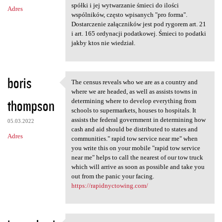
m
spółki i jej wytwarzanie śmieci do ilości
Adres
e
wspólników, często wpisanych "pro forma".
n
Dostarczenie załączników jest pod rygorem art. 21
i art. 165 ordynacji podatkowej. Śmieci to podatki
t
jakby ktos nie wiedział.
a
r
boris
z
The census reveals who we are as a country and
The census reveals who we are
where we are headed, as well as assists towns in
e
thompson
determining where to develop everything from
schools to supermarkets, houses to hospitals. It
assists the federal government in determining how
05.03.2022
cash and aid should be distributed to states and
Adres
communities." rapid tow service near me" when
you write this on your mobile "rapid tow service
near me" helps to call the nearest of our tow truck
which will arrive as soon as possible and take you
out from the panic your facing.
https://rapidnyctowing.com/