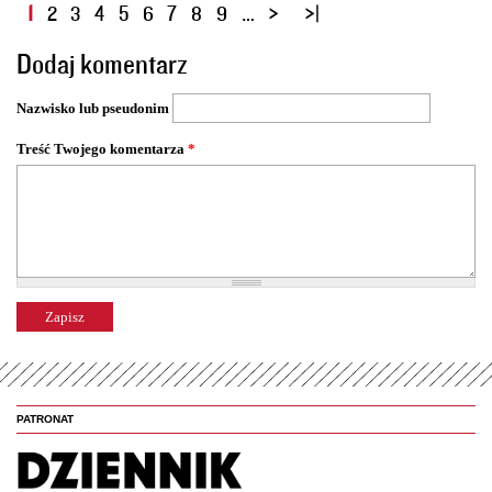
S
1
2
3
4
5
6
7
8
9
…
t
Dodaj komentarz
r
o
Nazwisko lub pseudonim
n
y
Treść Twojego komentarza
*
PATRONAT