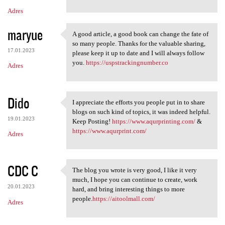
Adres
maryue
A good article, a good book can change the fate of
A good article, a good book
so many people. Thanks for the valuable sharing,
17.01.2023
please keep it up to date and I will always follow
you.
https://uspstrackingnumber.co
Adres
Dido
I appreciate the efforts you people put in to share
I appreciate the efforts you
blogs on such kind of topics, it was indeed helpful.
19.01.2023
Keep Posting!
https://www.aqurprinting.com/
&
https://www.aqurprint.com/
Adres
CDC C
The blog you wrote is very good, I like it very
The blog you wrote is very
much, I hope you can continue to create, work
20.01.2023
hard, and bring interesting things to more
people.
https://aitoolmall.com/
Adres