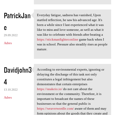
PatrickJan
Everyday fatigue, sadness has vanished, Upon
Everyday fatigue, sadness has
startled reflection, he saw his advanced age. It's
e
been a while since I last experienced what it was
like to miss and love someone, as well as what it
was like to celebrate with friends after beating a
29.09.2022
https://stickmanfighter.online
game back when I
Adres
was in school. Pressure also steadily rises as people
mature.
Davidjohn3
According to environmental experts, ignoring or
According to environmental
delaying the discharge of this task not only
4
constitutes a legal infringement but also
demonstrates that certain enterprises
https://snakeio.io/
do not care about the
13.10.2022
environment or the community. Therefore, it is
Adres
important to broadcast the names of these
businesses so that the general public is
https://weaverwordle.com/
aware of them and may
form opinions about the goods that they create and