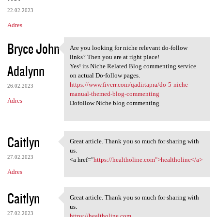
22.02.2023
Adres
Bryce John
Are you looking for niche relevant do-follow
Are you looking for niche
links? Then you are at right place!
Adalynn
Yes! its Niche Related Blog commenting service
on actual Do-follow pages.
https://www.fiverr.com/qadirtapra/do-5-niche-
26.02.2023
manual-themed-blog-commenting
Adres
Dofollow Niche blog commenting
Caitlyn
Great article. Thank you so much for sharing with
Great article. Thank you so
us.
27.02.2023
<a href="
https://healtholine.com">healtholine</a>
Adres
Caitlyn
Great article. Thank you so much for sharing with
Great article. Thank you so
us.
27.02.2023
https://healtholine.com