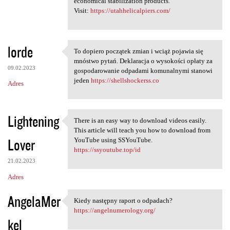
economical stabilization products.
Visit:
https://utahhelicalpiers.com/
lorde
To dopiero początek zmian i wciąż pojawia się
To dopiero początek zmian i
mnóstwo pytań. Deklaracja o wysokości opłaty za
09.02.2023
gospodarowanie odpadami komunalnymi stanowi
jeden
https://shellshockerss.co
Adres
Lightening
There is an easy way to download videos easily.
There is an easy way to
This article will teach you how to download from
Lover
YouTube using SSYouTube.
https://ssyoutube.top/id
21.02.2023
Adres
AngelaMer
Kiedy następny raport o odpadach?
Kiedy następny raport o
https://angelnumerology.org/
kel