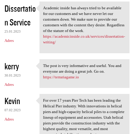
Dissertatio
Academic inside has always tried to be available
Academic inside has always
for our customers and we have never let our
n Service
customers down. We make sure to provide our
customers with the content they desire. Regardless
of the stature of the work.
25.01.2023
https://academicinside.co.uk/services/dissertation-
Adres
writing/
kerry
The post is very informative and useful. You and
The post is very informative
everyone are doing a great job. Go on.
30.01.2023
https://terrariagame.io
Adres
Kevin
For over 17 years Pier Tech has been leading the
For over 17 years Pier Tech
Helical Pier industry. With innovations in helical
07.02.2023
piers and high-capacity helical piles to a complete
lineup of equipment and accessories. Utah helical
Adres
piers provide the construction industry with the
highest quality, most versatile, and most