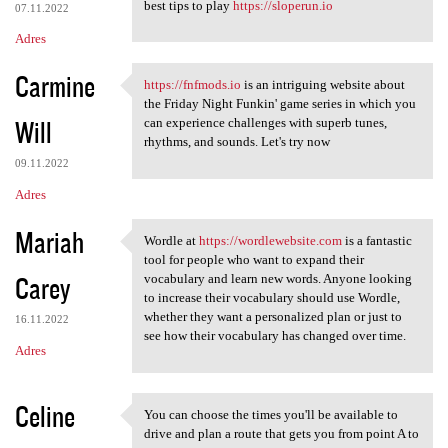
best tips to play
https://sloperun.io
07.11.2022
Adres
Carmine
https://fnfmods.io
is an intriguing website about
https://fnfmods.io is an
the Friday Night Funkin' game series in which you
Will
can experience challenges with superb tunes,
rhythms, and sounds. Let's try now
09.11.2022
Adres
Mariah
Wordle at
https://wordlewebsite.com
is a fantastic
Wordle at https:/
tool for people who want to expand their
Carey
vocabulary and learn new words. Anyone looking
to increase their vocabulary should use Wordle,
whether they want a personalized plan or just to
16.11.2022
see how their vocabulary has changed over time.
Adres
Celine
You can choose the times you'll be available to
You can choose the times you
drive and plan a route that gets you from point A to