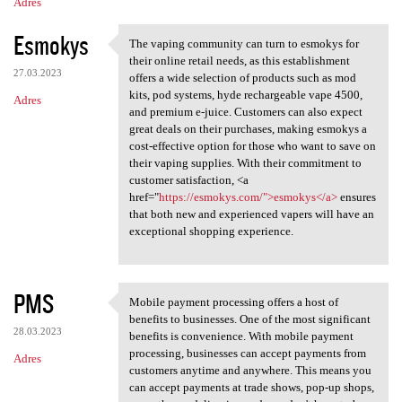
Adres
Esmokys
The vaping community can turn to esmokys for
The vaping community can turn
their online retail needs, as this establishment
27.03.2023
offers a wide selection of products such as mod
kits, pod systems, hyde rechargeable vape 4500,
Adres
and premium e-juice. Customers can also expect
great deals on their purchases, making esmokys a
cost-effective option for those who want to save on
their vaping supplies. With their commitment to
customer satisfaction, <a
href="
https://esmokys.com/">esmokys</a>
ensures
that both new and experienced vapers will have an
exceptional shopping experience.
PMS
Mobile payment processing offers a host of
Mobile payment processing
benefits to businesses. One of the most significant
28.03.2023
benefits is convenience. With mobile payment
processing, businesses can accept payments from
Adres
customers anytime and anywhere. This means you
can accept payments at trade shows, pop-up shops,