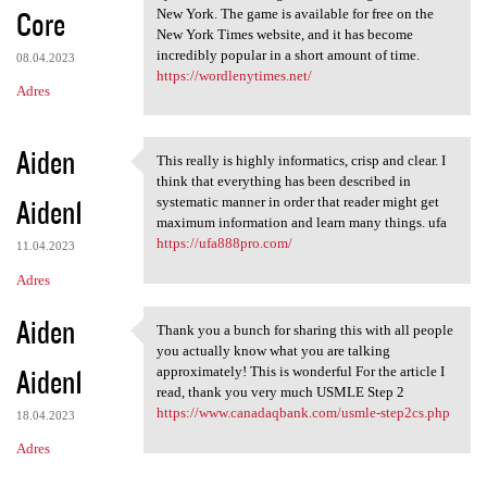
Core
New York. The game is available for free on the
New York Times website, and it has become
incredibly popular in a short amount of time.
08.04.2023
https://wordlenytimes.net/
Adres
Aiden
This really is highly informatics, crisp and clear. I
This really is highly
think that everything has been described in
Aiden1
systematic manner in order that reader might get
maximum information and learn many things. ufa
https://ufa888pro.com/
11.04.2023
Adres
Aiden
Thank you a bunch for sharing this with all people
Thank you a bunch for sharing
you actually know what you are talking
Aiden1
approximately! This is wonderful For the article I
read, thank you very much USMLE Step 2
https://www.canadaqbank.com/usmle-step2cs.php
18.04.2023
Adres