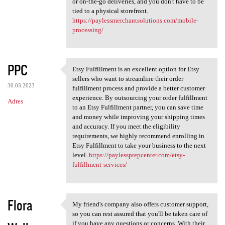
or on-the-go deliveries, and you don't have to be
tied to a physical storefront.
https://paylessmerchantsolutions.com/mobile-
processing/
PPC
Etsy Fulfillment is an excellent option for Etsy
Etsy Fulfillment is an
sellers who want to streamline their order
30.03.2023
fulfillment process and provide a better customer
experience. By outsourcing your order fulfillment
Adres
to an Etsy Fulfillment partner, you can save time
and money while improving your shipping times
and accuracy. If you meet the eligibility
requirements, we highly recommend enrolling in
Etsy Fulfillment to take your business to the next
level.
https://paylessprepcenter.com/etsy-
fulfillment-services/
Flora
My friend's company also offers customer support,
My friend's company also
so you can rest assured that you'll be taken care of
if you have any questions or concerns. With their