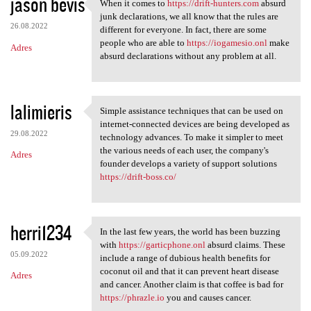
jason bevis
When it comes to
https://drift-hunters.com
absurd
When it comes to https:/
junk declarations, we all know that the rules are
26.08.2022
different for everyone. In fact, there are some
people who are able to
https://iogamesio.onl
make
Adres
absurd declarations without any problem at all.
lalimieris
Simple assistance techniques that can be used on
Simple assistance techniques
internet-connected devices are being developed as
29.08.2022
technology advances. To make it simpler to meet
the various needs of each user, the company's
Adres
founder develops a variety of support solutions
https://drift-boss.co/
herri1234
In the last few years, the world has been buzzing
In the last few years, the
with
https://garticphone.onl
absurd claims. These
05.09.2022
include a range of dubious health benefits for
coconut oil and that it can prevent heart disease
Adres
and cancer. Another claim is that coffee is bad for
https://phrazle.io
you and causes cancer.