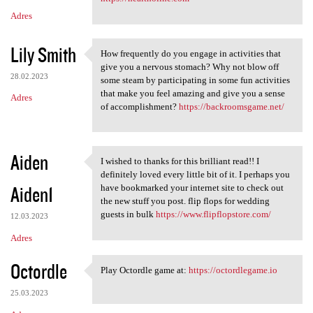
Adres
Lily Smith
How frequently do you engage in activities that
How frequently do you engage
give you a nervous stomach? Why not blow off
28.02.2023
some steam by participating in some fun activities
that make you feel amazing and give you a sense
Adres
of accomplishment?
https://backroomsgame.net/
Aiden
I wished to thanks for this brilliant read!! I
I wished to thanks for this
definitely loved every little bit of it. I perhaps you
Aiden1
have bookmarked your internet site to check out
the new stuff you post. flip flops for wedding
guests in bulk
https://www.flipflopstore.com/
12.03.2023
Adres
Octordle
Play Octordle game at:
https://octordlegame.io
Play Octordle game at: https:
25.03.2023