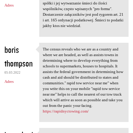
m
spółki i jej wytwarzanie śmieci do ilości
Adres
e
wspólników, często wpisanych "pro forma".
n
Dostarczenie załączników jest pod rygorem art. 21
i art. 165 ordynacji podatkowej. Śmieci to podatki
t
jakby ktos nie wiedział.
a
r
boris
z
The census reveals who we are as a country and
The census reveals who we are
where we are headed, as well as assists towns in
e
thompson
determining where to develop everything from
schools to supermarkets, houses to hospitals. It
assists the federal government in determining how
05.03.2022
cash and aid should be distributed to states and
Adres
communities." rapid tow service near me" when
you write this on your mobile "rapid tow service
near me" helps to call the nearest of our tow truck
which will arrive as soon as possible and take you
out from the panic your facing.
https://rapidnyctowing.com/