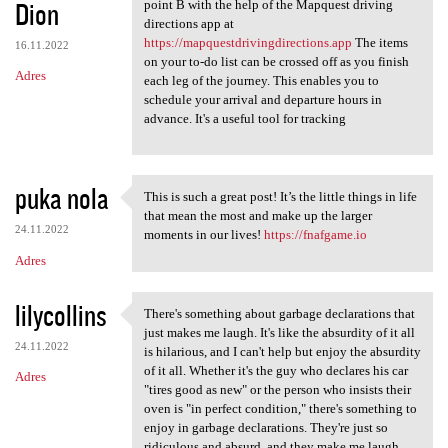
Dion
point B with the help of the Mapquest driving
directions app at
https://mapquestdrivingdirections.app
The items
16.11.2022
on your to-do list can be crossed off as you finish
Adres
each leg of the journey. This enables you to
schedule your arrival and departure hours in
advance. It's a useful tool for tracking
puka nola
This is such a great post! It’s the little things in life
This is such a great post! It
that mean the most and make up the larger
24.11.2022
moments in our lives!
https://fnafgame.io
Adres
lilycollins
There's something about garbage declarations that
There's something about
just makes me laugh. It's like the absurdity of it all
24.11.2022
is hilarious, and I can't help but enjoy the absurdity
of it all. Whether it's the guy who declares his car
Adres
"tires good as new" or the person who insists their
oven is "in perfect condition," there's something to
enjoy in garbage declarations. They're just so
ridiculous and absurd, and they make me laugh.