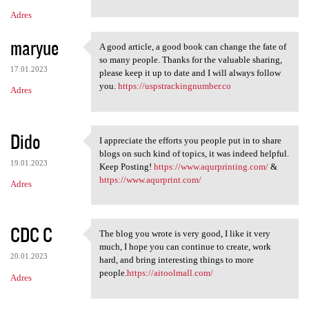
Adres
maryue
A good article, a good book can change the fate of
A good article, a good book
so many people. Thanks for the valuable sharing,
17.01.2023
please keep it up to date and I will always follow
you.
https://uspstrackingnumber.co
Adres
Dido
I appreciate the efforts you people put in to share
I appreciate the efforts you
blogs on such kind of topics, it was indeed helpful.
19.01.2023
Keep Posting!
https://www.aqurprinting.com/
&
https://www.aqurprint.com/
Adres
CDC C
The blog you wrote is very good, I like it very
The blog you wrote is very
much, I hope you can continue to create, work
20.01.2023
hard, and bring interesting things to more
people.
https://aitoolmall.com/
Adres