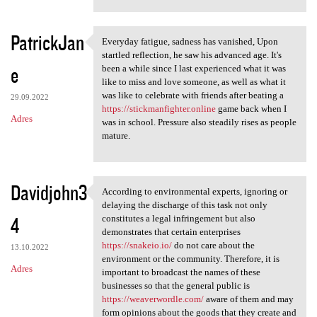
PatrickJan
Everyday fatigue, sadness has vanished, Upon
Everyday fatigue, sadness has
startled reflection, he saw his advanced age. It's
e
been a while since I last experienced what it was
like to miss and love someone, as well as what it
was like to celebrate with friends after beating a
29.09.2022
https://stickmanfighter.online
game back when I
Adres
was in school. Pressure also steadily rises as people
mature.
Davidjohn3
According to environmental experts, ignoring or
According to environmental
delaying the discharge of this task not only
4
constitutes a legal infringement but also
demonstrates that certain enterprises
https://snakeio.io/
do not care about the
13.10.2022
environment or the community. Therefore, it is
Adres
important to broadcast the names of these
businesses so that the general public is
https://weaverwordle.com/
aware of them and may
form opinions about the goods that they create and