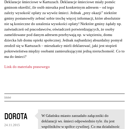
Deklaracje śmieciowe w Kartuzach. Deklaracje śmieciowe miały pomóc
gminom określić, ile osób mieszka pod konkretnym adresem – od tego
zależy wysokość opłaty za wywóz śmieci. Jednak „przy okazji” niektóre
gminy postanowiły zebrać sobie trochę więcej informacji, które absolutnie
nie są konieczne do ustalenia wysokości opłaty! Niektóre gminy żądały np.
zaświadczeń od pracodawców, oświadczeń potwierdzających, że osoby
zameldowane pod danym adresem przebywają np. w więzieniu, domu
dziecka lub domu opieki społecznej. Jednak najbardziej absurdalny pomysł
zrodził się w Kartuzach – mieszkańcy mieli deklarować, jaki jest stopień
pokrewieństwa między osobami zamieszkującymi jedną nieruchomość. Co to
ma do śmieci?
Link do materiału prasowego
inne
K
DOROTA
W Gdańsku miasto zarzadało załączniki do
W Gdańsku miasto zarzadało
o
deklaracji ws. śmieci odpowiednio tyle. ilu jest
24.11.2015
wspólników w spółce cywilnej. Co ma działalnośc