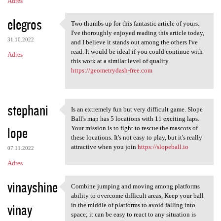
Adres
elegros
Two thumbs up for this fantastic article of yours.
Two thumbs up for this
I've thoroughly enjoyed reading this article today,
31.10.2022
and I believe it stands out among the others I've
read. It would be ideal if you could continue with
Adres
this work at a similar level of quality.
https://geometrydash-free.com
stephani
Is an extremely fun but very difficult game. Slope
Is an extremely fun but very
Ball's map has 5 locations with 11 exciting laps.
lope
Your mission is to fight to rescue the mascots of
these locations. It's not easy to play, but it's really
attractive when you join
https://slopeball.io
07.11.2022
Adres
vinayshine
Combine jumping and moving among platforms
Combine jumping and moving
ability to overcome difficult areas, Keep your ball
vinay
in the middle of platforms to avoid falling into
space; it can be easy to react to any situation is