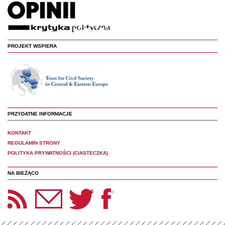
PROJEKT WSPIERA
PRZYDATNE INFORMACJE
KONTAKT
REGULAMIN STRONY
POLITYKA PRYWATNOŚCI (CIASTECZKA)
NA BIEŻĄCO
etter Panoptyka
Twitter
Facebook
<