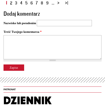
S
1
2
3
4
5
6
7
8
9
…
t
Dodaj komentarz
r
o
Nazwisko lub pseudonim
n
y
Treść Twojego komentarza
*
PATRONAT