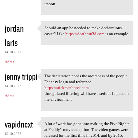
import.
jordan
Should an app be needed to make declarations
Should an app be needed to
easier? Like
https://deathrun3d.com
is an example
laris
14.10.2022
Adres
jenny trippi
The declaration needs the awareness of the people.
The declaration needs the
For easy login and reference
14.10.2022
https://stickmanboost.com
Unregulated littering will have a serious impact on
Adres
the environment
vapidnext
A lot of work has gone into making the Five Nights
A lot of work has gone into
at Freddy's movie adaption. The video games were
19.10.2022
released for the first time in 2014, and by 2015,