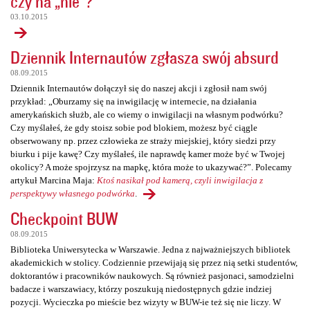
czy na „nie”?
03.10.2015
Dziennik Internautów zgłasza swój absurd
08.09.2015
Dziennik Internautów dołączył się do naszej akcji i zgłosił nam swój
przykład: „Oburzamy się na inwigilację w internecie, na działania
amerykańskich służb, ale co wiemy o inwigilacji na własnym podwórku?
Czy myślałeś, że gdy stoisz sobie pod blokiem, możesz być ciągle
obserwowany np. przez człowieka ze straży miejskiej, który siedzi przy
biurku i pije kawę? Czy myślałeś, ile naprawdę kamer może być w Twojej
okolicy? A może spojrzysz na mapkę, która może to ukazywać?”. Polecamy
artykuł Marcina Maja:
Ktoś nasikał pod kamerą, czyli inwigilacja z
perspektywy własnego podwórka
.
Checkpoint BUW
08.09.2015
Biblioteka Uniwersytecka w Warszawie. Jedna z najważniejszych bibliotek
akademickich w stolicy. Codziennie przewijają się przez nią setki studentów,
doktorantów i pracowników naukowych. Są również pasjonaci, samodzielni
badacze i warszawiacy, którzy poszukują niedostępnych gdzie indziej
pozycji. Wycieczka po mieście bez wizyty w BUW-ie też się nie liczy. W