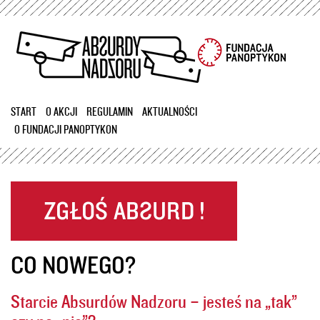
Przejdź
do
treści
START
O AKCJI
REGULAMIN
AKTUALNOŚCI
O FUNDACJI PANOPTYKON
CO NOWEGO?
Starcie Absurdów Nadzoru – jesteś na „tak”