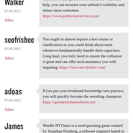
Walker
help, you can increase your website's visibility and
attract more customers.
01.04.2023
https://www.perfectseoservice.com/
Adres
seofrisbee
You ought to almost request a free course or
You ought to almost request a
clarification so you could think about more
01.04.2023
whenever fundamentally handle their capacities.
Long haul, you truly need to ensure the collusion
Adres
is great and can offer such assistance you with
requiring.
https://www.seo-frisbee.com/
adoas
If you put your newfound knowledge into practice,
If you put your newfound
you will quickly become the wrestling champion.
07.04.2023
https://geometrydashsubzero.net
Adres
James
Wordle NYTimes is a word guessing game created
Wordle NYTimes is a word
by Jonathan Feinberg, a software engineer based in