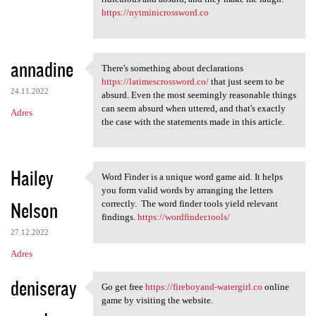
https://nytminicrossword.co
annadine
There's something about declarations
There's something about
https://latimescrossword.co/
that just seem to be
24.11.2022
absurd. Even the most seemingly reasonable things
can seem absurd when uttered, and that's exactly
Adres
the case with the statements made in this article.
Hailey
Word Finder is a unique word game aid. It helps
Word Finder is a unique word
you form valid words by arranging the letters
Nelson
correctly. The word finder tools yield relevant
findings.
https://wordfinder.tools/
27.12.2022
Adres
deniseray
Go get free
https://fireboyand-watergirl.co
online
Go get free https:/
game by visiting the website.