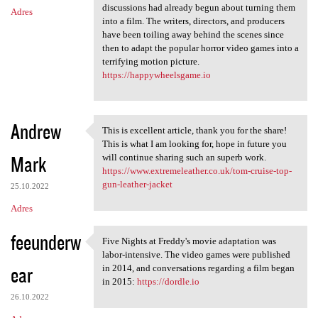
discussions had already begun about turning them
Adres
into a film. The writers, directors, and producers
have been toiling away behind the scenes since
then to adapt the popular horror video games into a
terrifying motion picture.
https://happywheelsgame.io
Andrew
This is excellent article, thank you for the share!
This is excellent article,
This is what I am looking for, hope in future you
Mark
will continue sharing such an superb work.
https://www.extremeleather.co.uk/tom-cruise-top-
gun-leather-jacket
25.10.2022
Adres
feeunderw
Five Nights at Freddy's movie adaptation was
Five Nights at Freddy's movie
labor-intensive. The video games were published
ear
in 2014, and conversations regarding a film began
in 2015:
https://dordle.io
26.10.2022