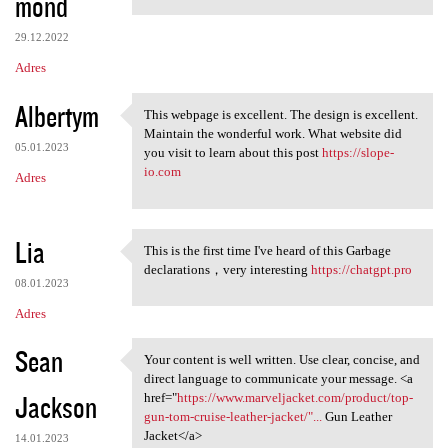
mond
29.12.2022
Adres
Albertym
This webpage is excellent. The design is excellent.
This webpage is excellent.
Maintain the wonderful work. What website did
05.01.2023
you visit to learn about this post
https://slope-
io.com
Adres
Lia
This is the first time I've heard of this Garbage
This is the first time I've
declarations，very interesting
https://chatgpt.pro
08.01.2023
Adres
Sean
Your content is well written. Use clear, concise, and
Your content is well written.
direct language to communicate your message. <a
Jackson
href="
https://www.marveljacket.com/product/top-
gun-tom-cruise-leather-jacket/"...
Gun Leather
Jacket</a>
14.01.2023