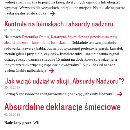
wolnej chwili można tu pójść na kawę, do słynnych ogrodów lub obejrzeć
wystawę. Wszystko dla wszystkich, od ręki i na miejscu. No tak, ale najpierw
trzeba się dostać do środka.
Kontrole na lotniskach i absurdy nadzoru
01.09.2015
Na łamach
Dziennika Opinii, Katarzyna Szymielewicz przedstawia swój
absurd nadzoru – kontrole na lotniskach
: „Dokładnie ten sam przedmiot –
ładowarka, kawałek kabla, but na podwyższonej podeszwie, pasek, kawałek
metalu gdzieś przy ciele, czy coś w kształcie tuby – raz uruchamia sygnał
ostrzegawczy i oznacza stracone 15 minut na dodatkowe sprawdzenie, a
innym razem okazuje się zupełnie niewidzialny”. A jaki absurd nadzoru
uwiera Ciebie najbardziej?
Jak wziąć udział w akcji „Absurdy Nadzoru"?
25.08.2015
Poznaj 5 sposobów na zaangażowanie się w akcję „Absurdy Nadzoru".
Absurdalne deklaracje śmieciowe
03.09.2015
Nadesłany przez:
WK