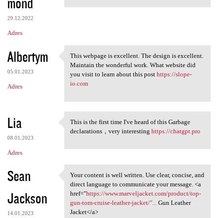
mond
29.12.2022
Adres
Albertym
This webpage is excellent. The design is excellent.
This webpage is excellent.
Maintain the wonderful work. What website did
05.01.2023
you visit to learn about this post
https://slope-
io.com
Adres
Lia
This is the first time I've heard of this Garbage
This is the first time I've
declarations，very interesting
https://chatgpt.pro
08.01.2023
Adres
Sean
Your content is well written. Use clear, concise, and
Your content is well written.
direct language to communicate your message. <a
Jackson
href="
https://www.marveljacket.com/product/top-
gun-tom-cruise-leather-jacket/"...
Gun Leather
Jacket</a>
14.01.2023