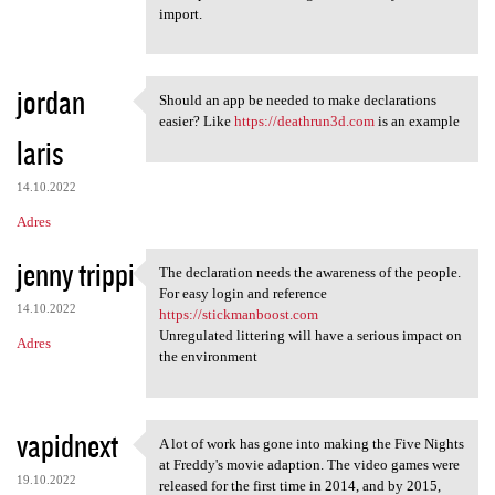
import.
jordan
Should an app be needed to make declarations
Should an app be needed to
easier? Like
https://deathrun3d.com
is an example
laris
14.10.2022
Adres
jenny trippi
The declaration needs the awareness of the people.
The declaration needs the
For easy login and reference
14.10.2022
https://stickmanboost.com
Unregulated littering will have a serious impact on
Adres
the environment
vapidnext
A lot of work has gone into making the Five Nights
A lot of work has gone into
at Freddy's movie adaption. The video games were
19.10.2022
released for the first time in 2014, and by 2015,