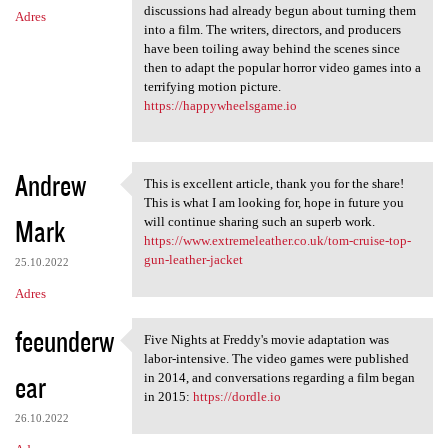
discussions had already begun about turning them
Adres
into a film. The writers, directors, and producers
have been toiling away behind the scenes since
then to adapt the popular horror video games into a
terrifying motion picture.
https://happywheelsgame.io
Andrew
This is excellent article, thank you for the share!
This is excellent article,
This is what I am looking for, hope in future you
Mark
will continue sharing such an superb work.
https://www.extremeleather.co.uk/tom-cruise-top-
gun-leather-jacket
25.10.2022
Adres
feeunderw
Five Nights at Freddy's movie adaptation was
Five Nights at Freddy's movie
labor-intensive. The video games were published
ear
in 2014, and conversations regarding a film began
in 2015:
https://dordle.io
26.10.2022