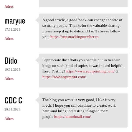
Adres
maryue
A good article, a good book can change the fate of
A good article, a good book
so many people. Thanks for the valuable sharing,
17.01.2023
please keep it up to date and I will always follow
you.
https://uspstrackingnumber.co
Adres
Dido
I appreciate the efforts you people put in to share
I appreciate the efforts you
blogs on such kind of topics, it was indeed helpful.
19.01.2023
Keep Posting!
https://www.aqurprinting.com/
&
https://www.aqurprint.com/
Adres
CDC C
The blog you wrote is very good, I like it very
The blog you wrote is very
much, I hope you can continue to create, work
20.01.2023
hard, and bring interesting things to more
people.
https://aitoolmall.com/
Adres