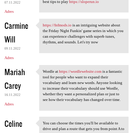
best tips to play
https://sloperun.io
07.11.2022
Adres
Carmine
https://fnfmods.io
is an intriguing website about
https://fnfmods.io is an
the Friday Night Funkin' game series in which you
Will
can experience challenges with superb tunes,
rhythms, and sounds. Let's try now
09.11.2022
Adres
Mariah
Wordle at
https://wordlewebsite.com
is a fantastic
Wordle at https:/
tool for people who want to expand their
Carey
vocabulary and learn new words. Anyone looking
to increase their vocabulary should use Wordle,
whether they want a personalized plan or just to
16.11.2022
see how their vocabulary has changed over time.
Adres
Celine
You can choose the times you'll be available to
You can choose the times you
drive and plan a route that gets you from point A to