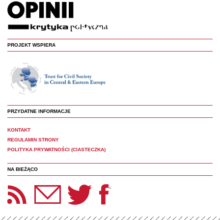
PROJEKT WSPIERA
PRZYDATNE INFORMACJE
KONTAKT
REGULAMIN STRONY
POLITYKA PRYWATNOŚCI (CIASTECZKA)
NA BIEŻĄCO
etter Panoptyka
Twitter
Facebook
<