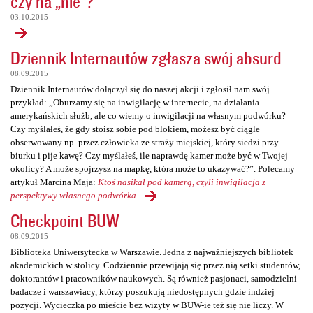
czy na „nie”?
03.10.2015
Dziennik Internautów zgłasza swój absurd
08.09.2015
Dziennik Internautów dołączył się do naszej akcji i zgłosił nam swój
przykład: „Oburzamy się na inwigilację w internecie, na działania
amerykańskich służb, ale co wiemy o inwigilacji na własnym podwórku?
Czy myślałeś, że gdy stoisz sobie pod blokiem, możesz być ciągle
obserwowany np. przez człowieka ze straży miejskiej, który siedzi przy
biurku i pije kawę? Czy myślałeś, ile naprawdę kamer może być w Twojej
okolicy? A może spojrzysz na mapkę, która może to ukazywać?”. Polecamy
artykuł Marcina Maja:
Ktoś nasikał pod kamerą, czyli inwigilacja z
perspektywy własnego podwórka
.
Checkpoint BUW
08.09.2015
Biblioteka Uniwersytecka w Warszawie. Jedna z najważniejszych bibliotek
akademickich w stolicy. Codziennie przewijają się przez nią setki studentów,
doktorantów i pracowników naukowych. Są również pasjonaci, samodzielni
badacze i warszawiacy, którzy poszukują niedostępnych gdzie indziej
pozycji. Wycieczka po mieście bez wizyty w BUW-ie też się nie liczy. W