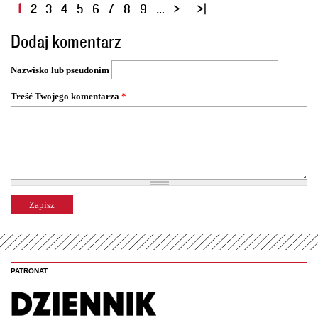
S
1
2
3
4
5
6
7
8
9
…
t
Dodaj komentarz
r
o
Nazwisko lub pseudonim
n
y
Treść Twojego komentarza
*
PATRONAT