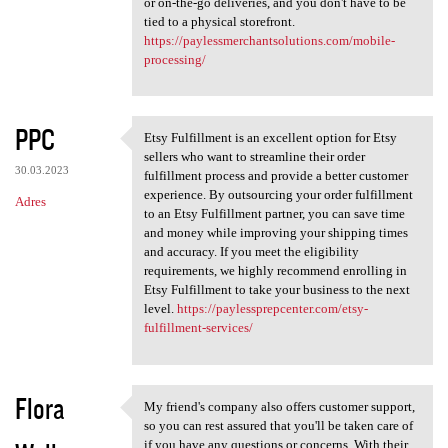
or on-the-go deliveries, and you don't have to be
tied to a physical storefront.
https://paylessmerchantsolutions.com/mobile-
processing/
PPC
Etsy Fulfillment is an excellent option for Etsy
Etsy Fulfillment is an
sellers who want to streamline their order
30.03.2023
fulfillment process and provide a better customer
experience. By outsourcing your order fulfillment
Adres
to an Etsy Fulfillment partner, you can save time
and money while improving your shipping times
and accuracy. If you meet the eligibility
requirements, we highly recommend enrolling in
Etsy Fulfillment to take your business to the next
level.
https://paylessprepcenter.com/etsy-
fulfillment-services/
Flora
My friend's company also offers customer support,
My friend's company also
so you can rest assured that you'll be taken care of
if you have any questions or concerns. With their