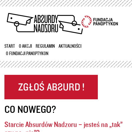
Przejdź
do
treści
START
O AKCJI
REGULAMIN
AKTUALNOŚCI
O FUNDACJI PANOPTYKON
CO NOWEGO?
Starcie Absurdów Nadzoru – jesteś na „tak”