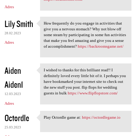
Adres
Lily Smith
How frequently do you engage in activities that
How frequently do you engage
give you a nervous stomach? Why not blow off
28.02.2023
some steam by participating in some fun activities
that make you feel amazing and give you a sense
Adres
of accomplishment?
https://backroomsgame.net/
Aiden
I wished to thanks for this brilliant read!! I
I wished to thanks for this
definitely loved every little bit of it. I perhaps you
Aiden1
have bookmarked your internet site to check out
the new stuff you post. flip flops for wedding
guests in bulk
https://www.flipflopstore.com/
12.03.2023
Adres
Octordle
Play Octordle game at:
https://octordlegame.io
Play Octordle game at: https:
25.03.2023