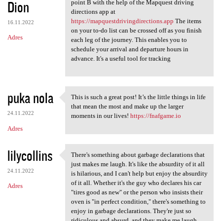
Dion
point B with the help of the Mapquest driving
directions app at
https://mapquestdrivingdirections.app
The items
16.11.2022
on your to-do list can be crossed off as you finish
Adres
each leg of the journey. This enables you to
schedule your arrival and departure hours in
advance. It's a useful tool for tracking
puka nola
This is such a great post! It’s the little things in life
This is such a great post! It
that mean the most and make up the larger
24.11.2022
moments in our lives!
https://fnafgame.io
Adres
lilycollins
There's something about garbage declarations that
There's something about
just makes me laugh. It's like the absurdity of it all
24.11.2022
is hilarious, and I can't help but enjoy the absurdity
of it all. Whether it's the guy who declares his car
Adres
"tires good as new" or the person who insists their
oven is "in perfect condition," there's something to
enjoy in garbage declarations. They're just so
ridiculous and absurd, and they make me laugh.