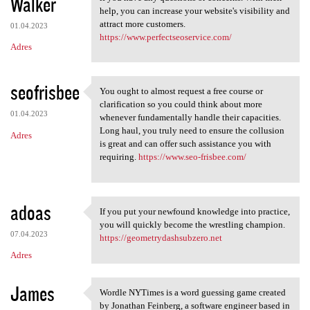
Walker
help, you can increase your website's visibility and
attract more customers.
01.04.2023
https://www.perfectseoservice.com/
Adres
seofrisbee
You ought to almost request a free course or
You ought to almost request a
clarification so you could think about more
01.04.2023
whenever fundamentally handle their capacities.
Long haul, you truly need to ensure the collusion
Adres
is great and can offer such assistance you with
requiring.
https://www.seo-frisbee.com/
adoas
If you put your newfound knowledge into practice,
If you put your newfound
you will quickly become the wrestling champion.
07.04.2023
https://geometrydashsubzero.net
Adres
James
Wordle NYTimes is a word guessing game created
Wordle NYTimes is a word
by Jonathan Feinberg, a software engineer based in