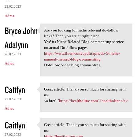
22.02.2023
Adres
Bryce John
Are you looking for niche relevant do-follow
Are you looking for niche
links? Then you are at right place!
Adalynn
Yes! its Niche Related Blog commenting service
on actual Do-follow pages.
https://www.fiverr.com/qadirtapra/do-5-niche-
26.02.2023
manual-themed-blog-commenting
Adres
Dofollow Niche blog commenting
Caitlyn
Great article. Thank you so much for sharing with
Great article. Thank you so
us.
27.02.2023
<a href="
https://healtholine.com">healtholine</a>
Adres
Caitlyn
Great article. Thank you so much for sharing with
Great article. Thank you so
us.
27.02.2023
https://healtholine.com