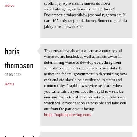
m
spółki i jej wytwarzanie śmieci do ilości
Adres
e
wspólników, często wpisanych "pro forma".
n
Dostarczenie załączników jest pod rygorem art. 21
i art. 165 ordynacji podatkowej. Śmieci to podatki
t
jakby ktos nie wiedział.
a
r
boris
z
The census reveals who we are as a country and
The census reveals who we are
where we are headed, as well as assists towns in
e
thompson
determining where to develop everything from
schools to supermarkets, houses to hospitals. It
assists the federal government in determining how
05.03.2022
cash and aid should be distributed to states and
Adres
communities." rapid tow service near me" when
you write this on your mobile "rapid tow service
near me" helps to call the nearest of our tow truck
which will arrive as soon as possible and take you
out from the panic your facing.
https://rapidnyctowing.com/