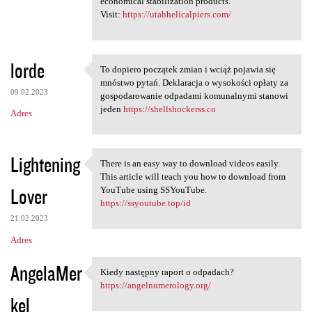
economical stabilization products.
Visit:
https://utahhelicalpiers.com/
lorde
To dopiero początek zmian i wciąż pojawia się
To dopiero początek zmian i
mnóstwo pytań. Deklaracja o wysokości opłaty za
09.02.2023
gospodarowanie odpadami komunalnymi stanowi
jeden
https://shellshockerss.co
Adres
Lightening
There is an easy way to download videos easily.
There is an easy way to
This article will teach you how to download from
Lover
YouTube using SSYouTube.
https://ssyoutube.top/id
21.02.2023
Adres
AngelaMer
Kiedy następny raport o odpadach?
Kiedy następny raport o
https://angelnumerology.org/
kel