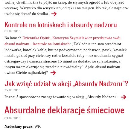
wolnej chwili można tu pójść na kawę, do słynnych ogrodów lub obejrzeć
wystawę. Wszystko dla wszystkich, od ręki i na miejscu. No tak, ale najpierw
trzeba się dostać do środka.
Kontrole na lotniskach i absurdy nadzoru
01.09.2015
Na łamach
Dziennika Opinii, Katarzyna Szymielewicz przedstawia swój
absurd nadzoru – kontrole na lotniskach
: „Dokładnie ten sam przedmiot –
ładowarka, kawałek kabla, but na podwyższonej podeszwie, pasek, kawałek
metalu gdzieś przy ciele, czy coś w kształcie tuby – raz uruchamia sygnał
ostrzegawczy i oznacza stracone 15 minut na dodatkowe sprawdzenie, a
innym razem okazuje się zupełnie niewidzialny”. A jaki absurd nadzoru
uwiera Ciebie najbardziej?
Jak wziąć udział w akcji „Absurdy Nadzoru"?
25.08.2015
Poznaj 5 sposobów na zaangażowanie się w akcję „Absurdy Nadzoru".
Absurdalne deklaracje śmieciowe
03.09.2015
Nadesłany przez:
WK