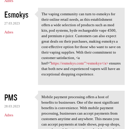
Adres
Esmokys
The vaping community can turn to esmokys for
The vaping community can turn
their online retail needs, as this establishment
27.03.2023
offers a wide selection of products such as mod
kits, pod systems, hyde rechargeable vape 4500,
Adres
and premium e-juice. Customers can also expect
great deals on their purchases, making esmokys a
cost-effective option for those who want to save on
their vaping supplies. With their commitment to
customer satisfaction, <a
href="
https://esmokys.com/">esmokys</a>
ensures
that both new and experienced vapers will have an
exceptional shopping experience.
PMS
Mobile payment processing offers a host of
Mobile payment processing
benefits to businesses. One of the most significant
28.03.2023
benefits is convenience. With mobile payment
processing, businesses can accept payments from
Adres
customers anytime and anywhere. This means you
can accept payments at trade shows, pop-up shops,