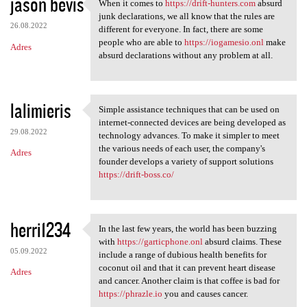
jason bevis
When it comes to
https://drift-hunters.com
absurd
When it comes to https:/
junk declarations, we all know that the rules are
26.08.2022
different for everyone. In fact, there are some
people who are able to
https://iogamesio.onl
make
Adres
absurd declarations without any problem at all.
lalimieris
Simple assistance techniques that can be used on
Simple assistance techniques
internet-connected devices are being developed as
29.08.2022
technology advances. To make it simpler to meet
the various needs of each user, the company's
Adres
founder develops a variety of support solutions
https://drift-boss.co/
herri1234
In the last few years, the world has been buzzing
In the last few years, the
with
https://garticphone.onl
absurd claims. These
05.09.2022
include a range of dubious health benefits for
coconut oil and that it can prevent heart disease
Adres
and cancer. Another claim is that coffee is bad for
https://phrazle.io
you and causes cancer.