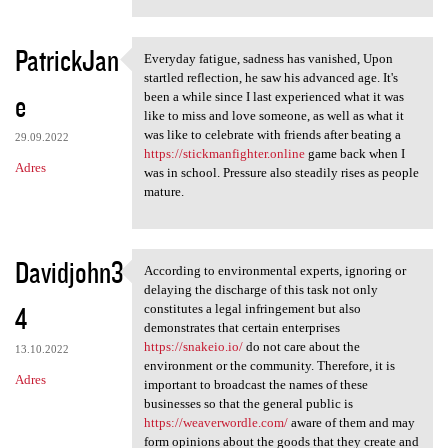
PatrickJan
Everyday fatigue, sadness has vanished, Upon
Everyday fatigue, sadness has
startled reflection, he saw his advanced age. It's
e
been a while since I last experienced what it was
like to miss and love someone, as well as what it
was like to celebrate with friends after beating a
29.09.2022
https://stickmanfighter.online
game back when I
Adres
was in school. Pressure also steadily rises as people
mature.
Davidjohn3
According to environmental experts, ignoring or
According to environmental
delaying the discharge of this task not only
4
constitutes a legal infringement but also
demonstrates that certain enterprises
https://snakeio.io/
do not care about the
13.10.2022
environment or the community. Therefore, it is
Adres
important to broadcast the names of these
businesses so that the general public is
https://weaverwordle.com/
aware of them and may
form opinions about the goods that they create and