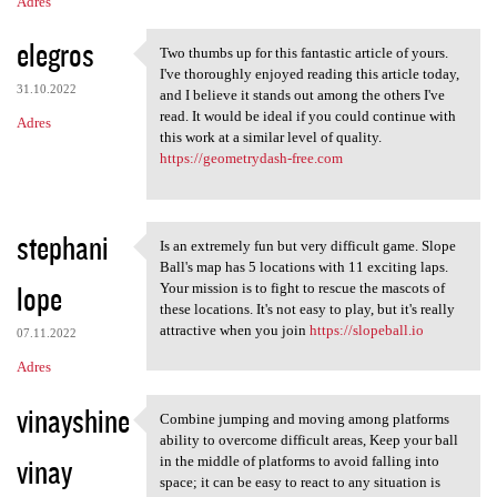
Adres
elegros
Two thumbs up for this fantastic article of yours.
Two thumbs up for this
I've thoroughly enjoyed reading this article today,
31.10.2022
and I believe it stands out among the others I've
read. It would be ideal if you could continue with
Adres
this work at a similar level of quality.
https://geometrydash-free.com
stephani
Is an extremely fun but very difficult game. Slope
Is an extremely fun but very
Ball's map has 5 locations with 11 exciting laps.
lope
Your mission is to fight to rescue the mascots of
these locations. It's not easy to play, but it's really
attractive when you join
https://slopeball.io
07.11.2022
Adres
vinayshine
Combine jumping and moving among platforms
Combine jumping and moving
ability to overcome difficult areas, Keep your ball
vinay
in the middle of platforms to avoid falling into
space; it can be easy to react to any situation is