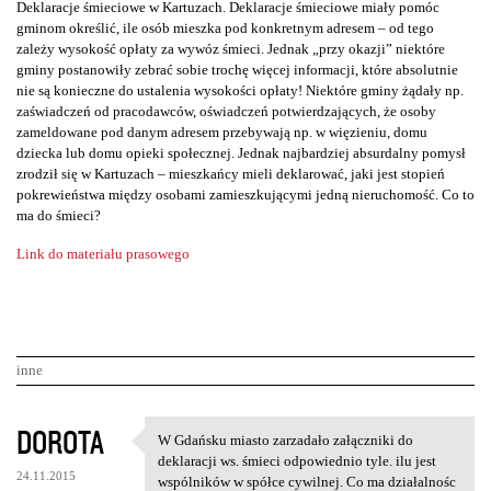
Deklaracje śmieciowe w Kartuzach. Deklaracje śmieciowe miały pomóc
gminom określić, ile osób mieszka pod konkretnym adresem – od tego
zależy wysokość opłaty za wywóz śmieci. Jednak „przy okazji” niektóre
gminy postanowiły zebrać sobie trochę więcej informacji, które absolutnie
nie są konieczne do ustalenia wysokości opłaty! Niektóre gminy żądały np.
zaświadczeń od pracodawców, oświadczeń potwierdzających, że osoby
zameldowane pod danym adresem przebywają np. w więzieniu, domu
dziecka lub domu opieki społecznej. Jednak najbardziej absurdalny pomysł
zrodził się w Kartuzach – mieszkańcy mieli deklarować, jaki jest stopień
pokrewieństwa między osobami zamieszkującymi jedną nieruchomość. Co to
ma do śmieci?
Link do materiału prasowego
inne
K
DOROTA
W Gdańsku miasto zarzadało załączniki do
W Gdańsku miasto zarzadało
o
deklaracji ws. śmieci odpowiednio tyle. ilu jest
24.11.2015
wspólników w spółce cywilnej. Co ma działalnośc