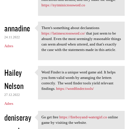
https://nytminicrossword.co
annadine
There's something about declarations
There's something about
https://latimescrossword.co/
that just seem to be
24.11.2022
absurd. Even the most seemingly reasonable things
can seem absurd when uttered, and that's exactly
Adres
the case with the statements made in this article.
Hailey
Word Finder is a unique word game aid. It helps
Word Finder is a unique word
you form valid words by arranging the letters
Nelson
correctly. The word finder tools yield relevant
findings.
https://wordfinder.tools/
27.12.2022
Adres
deniseray
Go get free
https://fireboyand-watergirl.co
online
Go get free https:/
game by visiting the website.