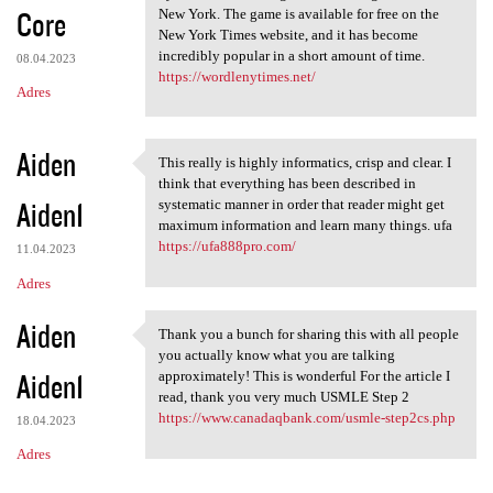
Core
New York. The game is available for free on the
New York Times website, and it has become
incredibly popular in a short amount of time.
08.04.2023
https://wordlenytimes.net/
Adres
Aiden
This really is highly informatics, crisp and clear. I
This really is highly
think that everything has been described in
Aiden1
systematic manner in order that reader might get
maximum information and learn many things. ufa
https://ufa888pro.com/
11.04.2023
Adres
Aiden
Thank you a bunch for sharing this with all people
Thank you a bunch for sharing
you actually know what you are talking
Aiden1
approximately! This is wonderful For the article I
read, thank you very much USMLE Step 2
https://www.canadaqbank.com/usmle-step2cs.php
18.04.2023
Adres