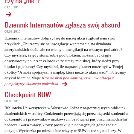
czy na „nie”?
03.10.2015
Dziennik Internautów zgłasza swój absurd
08.09.2015
Dziennik Internautów dołączył się do naszej akcji i zgłosił nam swój
przykład: „Oburzamy się na inwigilację w internecie, na działania
amerykańskich służb, ale co wiemy o inwigilacji na własnym podwórku?
Czy myślałeś, że gdy stoisz sobie pod blokiem, możesz być ciągle
obserwowany np. przez człowieka ze straży miejskiej, który siedzi przy
biurku i pije kawę? Czy myślałeś, ile naprawdę kamer może być w Twojej
okolicy? A może spojrzysz na mapkę, która może to ukazywać?”. Polecamy
artykuł Marcina Maja:
Ktoś nasikał pod kamerą, czyli inwigilacja z
perspektywy własnego podwórka
.
Checkpoint BUW
08.09.2015
Biblioteka Uniwersytecka w Warszawie. Jedna z najważniejszych bibliotek
akademickich w stolicy. Codziennie przewijają się przez nią setki studentów,
doktorantów i pracowników naukowych. Są również pasjonaci, samodzielni
badacze i warszawiacy, którzy poszukują niedostępnych gdzie indziej
pozycji. Wycieczka po mieście bez wizyty w BUW-ie też się nie liczy. W