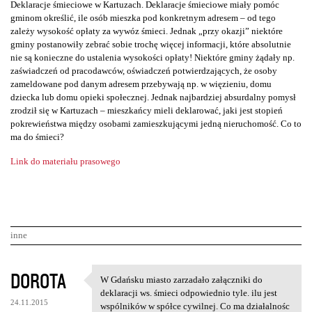
Deklaracje śmieciowe w Kartuzach. Deklaracje śmieciowe miały pomóc
gminom określić, ile osób mieszka pod konkretnym adresem – od tego
zależy wysokość opłaty za wywóz śmieci. Jednak „przy okazji” niektóre
gminy postanowiły zebrać sobie trochę więcej informacji, które absolutnie
nie są konieczne do ustalenia wysokości opłaty! Niektóre gminy żądały np.
zaświadczeń od pracodawców, oświadczeń potwierdzających, że osoby
zameldowane pod danym adresem przebywają np. w więzieniu, domu
dziecka lub domu opieki społecznej. Jednak najbardziej absurdalny pomysł
zrodził się w Kartuzach – mieszkańcy mieli deklarować, jaki jest stopień
pokrewieństwa między osobami zamieszkującymi jedną nieruchomość. Co to
ma do śmieci?
Link do materiału prasowego
inne
K
DOROTA
W Gdańsku miasto zarzadało załączniki do
W Gdańsku miasto zarzadało
o
deklaracji ws. śmieci odpowiednio tyle. ilu jest
24.11.2015
wspólników w spółce cywilnej. Co ma działalnośc