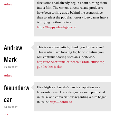
discussions had already begun about turning them
Adres
into a film. The writers, directors, and producers
have been toiling away behind the scenes since
then to adapt the popular horror video games into a
terrifying motion picture.
https://happywheelsgame.io
Andrew
This is excellent article, thank you for the share!
This is excellent article,
This is what I am looking for, hope in future you
Mark
will continue sharing such an superb work.
https://www.extremeleather.co.uk/tom-cruise-top-
gun-leather-jacket
25.10.2022
Adres
feeunderw
Five Nights at Freddy's movie adaptation was
Five Nights at Freddy's movie
labor-intensive. The video games were published
ear
in 2014, and conversations regarding a film began
in 2015:
https://dordle.io
26.10.2022