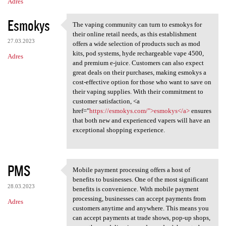
Adres
Esmokys
The vaping community can turn to esmokys for
The vaping community can turn
their online retail needs, as this establishment
27.03.2023
offers a wide selection of products such as mod
kits, pod systems, hyde rechargeable vape 4500,
Adres
and premium e-juice. Customers can also expect
great deals on their purchases, making esmokys a
cost-effective option for those who want to save on
their vaping supplies. With their commitment to
customer satisfaction, <a
href="
https://esmokys.com/">esmokys</a>
ensures
that both new and experienced vapers will have an
exceptional shopping experience.
PMS
Mobile payment processing offers a host of
Mobile payment processing
benefits to businesses. One of the most significant
28.03.2023
benefits is convenience. With mobile payment
processing, businesses can accept payments from
Adres
customers anytime and anywhere. This means you
can accept payments at trade shows, pop-up shops,