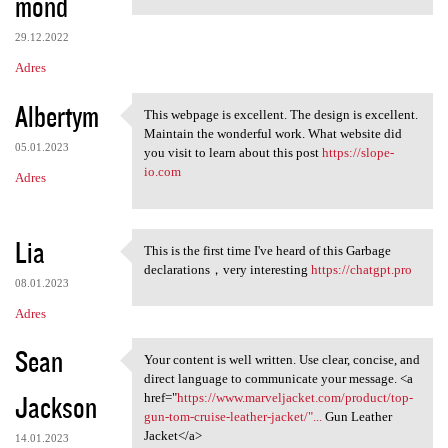
mond
29.12.2022
Adres
Albertym
This webpage is excellent. The design is excellent.
This webpage is excellent.
Maintain the wonderful work. What website did
05.01.2023
you visit to learn about this post
https://slope-
io.com
Adres
Lia
This is the first time I've heard of this Garbage
This is the first time I've
declarations，very interesting
https://chatgpt.pro
08.01.2023
Adres
Sean
Your content is well written. Use clear, concise, and
Your content is well written.
direct language to communicate your message. <a
Jackson
href="
https://www.marveljacket.com/product/top-
gun-tom-cruise-leather-jacket/"...
Gun Leather
Jacket</a>
14.01.2023