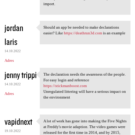
import.
jordan
Should an app be needed to make declarations
Should an app be needed to
easier? Like
https://deathrun3d.com
is an example
laris
14.10.2022
Adres
jenny trippi
The declaration needs the awareness of the people.
The declaration needs the
For easy login and reference
14.10.2022
https://stickmanboost.com
Unregulated littering will have a serious impact on
Adres
the environment
vapidnext
A lot of work has gone into making the Five Nights
A lot of work has gone into
at Freddy's movie adaption. The video games were
19.10.2022
released for the first time in 2014, and by 2015,