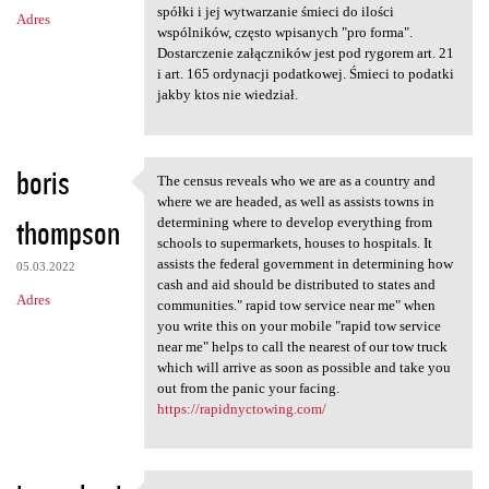
m
spółki i jej wytwarzanie śmieci do ilości
Adres
e
wspólników, często wpisanych "pro forma".
n
Dostarczenie załączników jest pod rygorem art. 21
i art. 165 ordynacji podatkowej. Śmieci to podatki
t
jakby ktos nie wiedział.
a
r
boris
z
The census reveals who we are as a country and
The census reveals who we are
where we are headed, as well as assists towns in
e
thompson
determining where to develop everything from
schools to supermarkets, houses to hospitals. It
assists the federal government in determining how
05.03.2022
cash and aid should be distributed to states and
Adres
communities." rapid tow service near me" when
you write this on your mobile "rapid tow service
near me" helps to call the nearest of our tow truck
which will arrive as soon as possible and take you
out from the panic your facing.
https://rapidnyctowing.com/