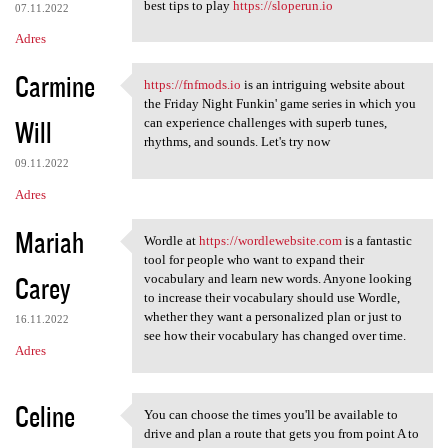
best tips to play
https://sloperun.io
07.11.2022
Adres
Carmine
https://fnfmods.io
is an intriguing website about
https://fnfmods.io is an
the Friday Night Funkin' game series in which you
Will
can experience challenges with superb tunes,
rhythms, and sounds. Let's try now
09.11.2022
Adres
Mariah
Wordle at
https://wordlewebsite.com
is a fantastic
Wordle at https:/
tool for people who want to expand their
Carey
vocabulary and learn new words. Anyone looking
to increase their vocabulary should use Wordle,
whether they want a personalized plan or just to
16.11.2022
see how their vocabulary has changed over time.
Adres
Celine
You can choose the times you'll be available to
You can choose the times you
drive and plan a route that gets you from point A to