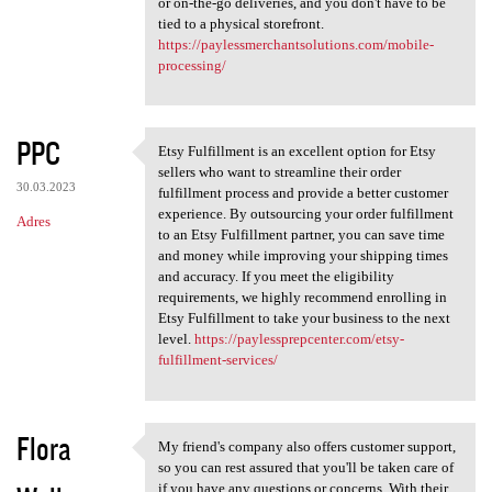
or on-the-go deliveries, and you don't have to be
tied to a physical storefront.
https://paylessmerchantsolutions.com/mobile-
processing/
PPC
Etsy Fulfillment is an excellent option for Etsy
Etsy Fulfillment is an
sellers who want to streamline their order
30.03.2023
fulfillment process and provide a better customer
experience. By outsourcing your order fulfillment
Adres
to an Etsy Fulfillment partner, you can save time
and money while improving your shipping times
and accuracy. If you meet the eligibility
requirements, we highly recommend enrolling in
Etsy Fulfillment to take your business to the next
level.
https://paylessprepcenter.com/etsy-
fulfillment-services/
Flora
My friend's company also offers customer support,
My friend's company also
so you can rest assured that you'll be taken care of
if you have any questions or concerns. With their