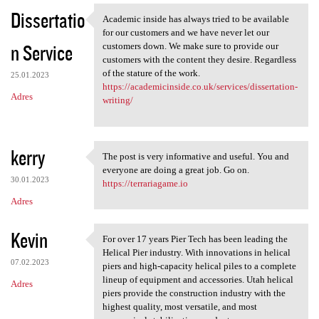
Dissertatio
Academic inside has always tried to be available
Academic inside has always
for our customers and we have never let our
n Service
customers down. We make sure to provide our
customers with the content they desire. Regardless
of the stature of the work.
25.01.2023
https://academicinside.co.uk/services/dissertation-
Adres
writing/
kerry
The post is very informative and useful. You and
The post is very informative
everyone are doing a great job. Go on.
30.01.2023
https://terrariagame.io
Adres
Kevin
For over 17 years Pier Tech has been leading the
For over 17 years Pier Tech
Helical Pier industry. With innovations in helical
07.02.2023
piers and high-capacity helical piles to a complete
lineup of equipment and accessories. Utah helical
Adres
piers provide the construction industry with the
highest quality, most versatile, and most