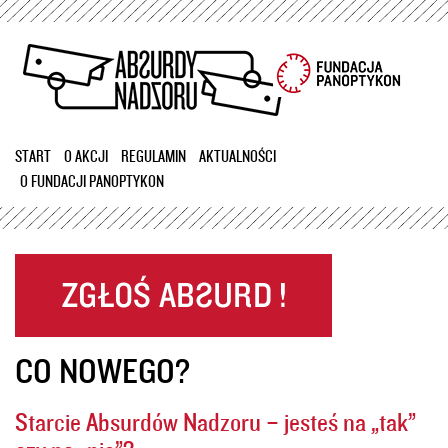
Przejdź
do
treści
START
O AKCJI
REGULAMIN
AKTUALNOŚCI
O FUNDACJI PANOPTYKON
CO NOWEGO?
Starcie Absurdów Nadzoru – jesteś na „tak”