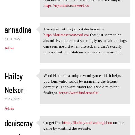
https://nytminicrossword.co
annadine
There's something about declarations
There's something about
https://latimescrossword.co/
that just seem to be
24.11.2022
absurd. Even the most seemingly reasonable things
can seem absurd when uttered, and that's exactly
Adres
the case with the statements made in this article.
Hailey
Word Finder is a unique word game aid. It helps
Word Finder is a unique word
you form valid words by arranging the letters
Nelson
correctly. The word finder tools yield relevant
findings.
https://wordfinder.tools/
27.12.2022
Adres
deniseray
Go get free
https://fireboyand-watergirl.co
online
Go get free https:/
game by visiting the website.