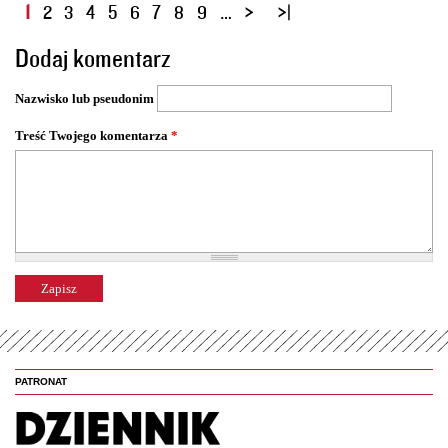
S
1
2
3
4
5
6
7
8
9
…
t
Dodaj komentarz
r
o
Nazwisko lub pseudonim
n
y
Treść Twojego komentarza
*
PATRONAT