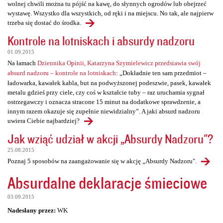
wolnej chwili można tu pójść na kawę, do słynnych ogrodów lub obejrzeć
wystawę. Wszystko dla wszystkich, od ręki i na miejscu. No tak, ale najpierw
trzeba się dostać do środka.
Kontrole na lotniskach i absurdy nadzoru
01.09.2015
Na łamach
Dziennika Opinii, Katarzyna Szymielewicz przedstawia swój
absurd nadzoru – kontrole na lotniskach
: „Dokładnie ten sam przedmiot –
ładowarka, kawałek kabla, but na podwyższonej podeszwie, pasek, kawałek
metalu gdzieś przy ciele, czy coś w kształcie tuby – raz uruchamia sygnał
ostrzegawczy i oznacza stracone 15 minut na dodatkowe sprawdzenie, a
innym razem okazuje się zupełnie niewidzialny”. A jaki absurd nadzoru
uwiera Ciebie najbardziej?
Jak wziąć udział w akcji „Absurdy Nadzoru"?
25.08.2015
Poznaj 5 sposobów na zaangażowanie się w akcję „Absurdy Nadzoru".
Absurdalne deklaracje śmieciowe
03.09.2015
Nadesłany przez:
WK