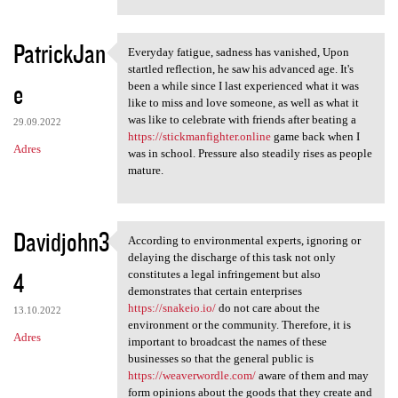
PatrickJan
Everyday fatigue, sadness has vanished, Upon
Everyday fatigue, sadness has
startled reflection, he saw his advanced age. It's
e
been a while since I last experienced what it was
like to miss and love someone, as well as what it
was like to celebrate with friends after beating a
29.09.2022
https://stickmanfighter.online
game back when I
Adres
was in school. Pressure also steadily rises as people
mature.
Davidjohn3
According to environmental experts, ignoring or
According to environmental
delaying the discharge of this task not only
4
constitutes a legal infringement but also
demonstrates that certain enterprises
https://snakeio.io/
do not care about the
13.10.2022
environment or the community. Therefore, it is
Adres
important to broadcast the names of these
businesses so that the general public is
https://weaverwordle.com/
aware of them and may
form opinions about the goods that they create and