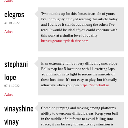
Adres
elegros
Two thumbs up for this fantastic article of yours.
Two thumbs up for this
I've thoroughly enjoyed reading this article today,
31.10.2022
and I believe it stands out among the others I've
read. It would be ideal if you could continue with
Adres
this work at a similar level of quality.
https://geometrydash-free.com
stephani
Is an extremely fun but very difficult game. Slope
Is an extremely fun but very
Ball's map has 5 locations with 11 exciting laps.
lope
Your mission is to fight to rescue the mascots of
these locations. It's not easy to play, but it's really
attractive when you join
https://slopeball.io
07.11.2022
Adres
vinayshine
Combine jumping and moving among platforms
Combine jumping and moving
ability to overcome difficult areas, Keep your ball
vinay
in the middle of platforms to avoid falling into
space; it can be easy to react to any situation is