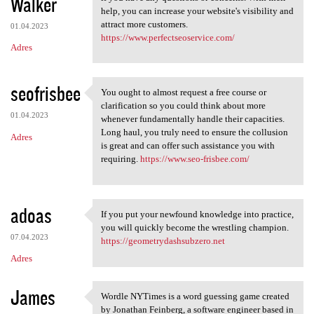
Walker
help, you can increase your website's visibility and
attract more customers.
01.04.2023
https://www.perfectseoservice.com/
Adres
seofrisbee
You ought to almost request a free course or
You ought to almost request a
clarification so you could think about more
01.04.2023
whenever fundamentally handle their capacities.
Long haul, you truly need to ensure the collusion
Adres
is great and can offer such assistance you with
requiring.
https://www.seo-frisbee.com/
adoas
If you put your newfound knowledge into practice,
If you put your newfound
you will quickly become the wrestling champion.
07.04.2023
https://geometrydashsubzero.net
Adres
James
Wordle NYTimes is a word guessing game created
Wordle NYTimes is a word
by Jonathan Feinberg, a software engineer based in