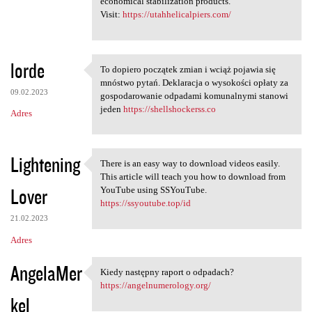
economical stabilization products.
Visit:
https://utahhelicalpiers.com/
lorde
To dopiero początek zmian i wciąż pojawia się
To dopiero początek zmian i
mnóstwo pytań. Deklaracja o wysokości opłaty za
09.02.2023
gospodarowanie odpadami komunalnymi stanowi
jeden
https://shellshockerss.co
Adres
Lightening
There is an easy way to download videos easily.
There is an easy way to
This article will teach you how to download from
Lover
YouTube using SSYouTube.
https://ssyoutube.top/id
21.02.2023
Adres
AngelaMer
Kiedy następny raport o odpadach?
Kiedy następny raport o
https://angelnumerology.org/
kel