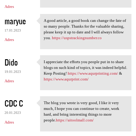
Adres
maryue
A good article, a good book can change the fate of
A good article, a good book
so many people. Thanks for the valuable sharing,
17.01.2023
please keep it up to date and I will always follow
you.
https://uspstrackingnumber.co
Adres
Dido
I appreciate the efforts you people put in to share
I appreciate the efforts you
blogs on such kind of topics, it was indeed helpful.
19.01.2023
Keep Posting!
https://www.aqurprinting.com/
&
https://www.aqurprint.com/
Adres
CDC C
The blog you wrote is very good, I like it very
The blog you wrote is very
much, I hope you can continue to create, work
20.01.2023
hard, and bring interesting things to more
people.
https://aitoolmall.com/
Adres