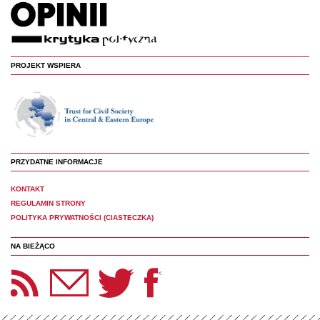
PROJEKT WSPIERA
PRZYDATNE INFORMACJE
KONTAKT
REGULAMIN STRONY
POLITYKA PRYWATNOŚCI (CIASTECZKA)
NA BIEŻĄCO
etter Panoptyka
Twitter
Facebook
<