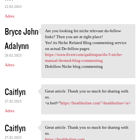
22.02.2023
Adres
Bryce John
Are you looking for niche relevant do-follow
Are you looking for niche
links? Then you are at right place!
Adalynn
Yes! its Niche Related Blog commenting service
on actual Do-follow pages.
https://www.fiverr.com/qadirtapra/do-5-niche-
26.02.2023
manual-themed-blog-commenting
Adres
Dofollow Niche blog commenting
Caitlyn
Great article. Thank you so much for sharing with
Great article. Thank you so
us.
27.02.2023
<a href="
https://healtholine.com">healtholine</a>
Adres
Caitlyn
Great article. Thank you so much for sharing with
Great article. Thank you so
us.
27.02.2023
https://healtholine.com