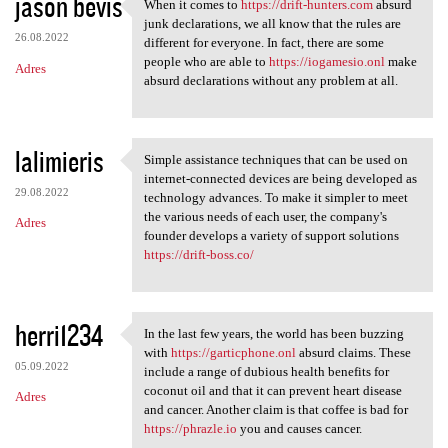
jason bevis
When it comes to
https://drift-hunters.com
absurd
When it comes to https:/
junk declarations, we all know that the rules are
26.08.2022
different for everyone. In fact, there are some
people who are able to
https://iogamesio.onl
make
Adres
absurd declarations without any problem at all.
lalimieris
Simple assistance techniques that can be used on
Simple assistance techniques
internet-connected devices are being developed as
29.08.2022
technology advances. To make it simpler to meet
the various needs of each user, the company's
Adres
founder develops a variety of support solutions
https://drift-boss.co/
herri1234
In the last few years, the world has been buzzing
In the last few years, the
with
https://garticphone.onl
absurd claims. These
05.09.2022
include a range of dubious health benefits for
coconut oil and that it can prevent heart disease
Adres
and cancer. Another claim is that coffee is bad for
https://phrazle.io
you and causes cancer.