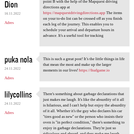
Dion
point B with the help of the Mapquest driving
directions app at
https://mapquestdrivingdirections.app
The items
16.11.2022
on your to-do list can be crossed off as you finish
Adres
each leg of the journey. This enables you to
schedule your arrival and departure hours in
advance. It's a useful tool for tracking
puka nola
This is such a great post! It’s the little things in life
This is such a great post! It
that mean the most and make up the larger
24.11.2022
moments in our lives!
https://fnafgame.io
Adres
lilycollins
There's something about garbage declarations that
There's something about
just makes me laugh. It's like the absurdity of it all
24.11.2022
is hilarious, and I can't help but enjoy the absurdity
of it all. Whether it's the guy who declares his car
Adres
"tires good as new" or the person who insists their
oven is "in perfect condition," there's something to
enjoy in garbage declarations. They're just so
ridiculous and absurd, and they make me laugh.