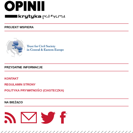
PROJEKT WSPIERA
PRZYDATNE INFORMACJE
KONTAKT
REGULAMIN STRONY
POLITYKA PRYWATNOŚCI (CIASTECZKA)
NA BIEŻĄCO
etter Panoptyka
Twitter
Facebook
<