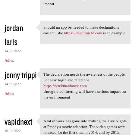
import.
jordan
Should an app be needed to make declarations
Should an app be needed to
easier? Like
https://deathrun3d.com
is an example
laris
14.10.2022
Adres
jenny trippi
The declaration needs the awareness of the people.
The declaration needs the
For easy login and reference
14.10.2022
https://stickmanboost.com
Unregulated littering will have a serious impact on
Adres
the environment
vapidnext
A lot of work has gone into making the Five Nights
A lot of work has gone into
at Freddy's movie adaption. The video games were
19.10.2022
released for the first time in 2014, and by 2015,