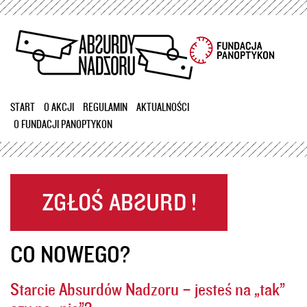
Przejdź
do
treści
START
O AKCJI
REGULAMIN
AKTUALNOŚCI
O FUNDACJI PANOPTYKON
CO NOWEGO?
Starcie Absurdów Nadzoru – jesteś na „tak”