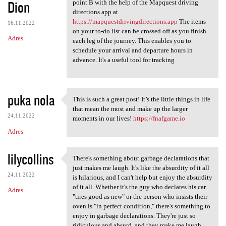
Dion
point B with the help of the Mapquest driving
directions app at
https://mapquestdrivingdirections.app
The items
16.11.2022
on your to-do list can be crossed off as you finish
Adres
each leg of the journey. This enables you to
schedule your arrival and departure hours in
advance. It's a useful tool for tracking
puka nola
This is such a great post! It’s the little things in life
This is such a great post! It
that mean the most and make up the larger
24.11.2022
moments in our lives!
https://fnafgame.io
Adres
lilycollins
There's something about garbage declarations that
There's something about
just makes me laugh. It's like the absurdity of it all
24.11.2022
is hilarious, and I can't help but enjoy the absurdity
of it all. Whether it's the guy who declares his car
Adres
"tires good as new" or the person who insists their
oven is "in perfect condition," there's something to
enjoy in garbage declarations. They're just so
ridiculous and absurd, and they make me laugh.