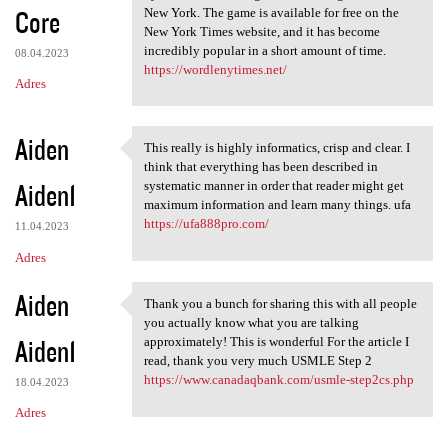
Core
New York. The game is available for free on the
New York Times website, and it has become
incredibly popular in a short amount of time.
08.04.2023
https://wordlenytimes.net/
Adres
Aiden
This really is highly informatics, crisp and clear. I
This really is highly
think that everything has been described in
Aiden1
systematic manner in order that reader might get
maximum information and learn many things. ufa
https://ufa888pro.com/
11.04.2023
Adres
Aiden
Thank you a bunch for sharing this with all people
Thank you a bunch for sharing
you actually know what you are talking
Aiden1
approximately! This is wonderful For the article I
read, thank you very much USMLE Step 2
https://www.canadaqbank.com/usmle-step2cs.php
18.04.2023
Adres