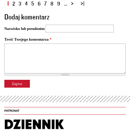
S
1
2
3
4
5
6
7
8
9
…
t
Dodaj komentarz
r
o
Nazwisko lub pseudonim
n
y
Treść Twojego komentarza
*
PATRONAT