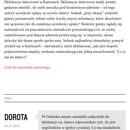
Deklaracje śmieciowe w Kartuzach. Deklaracje śmieciowe miały pomóc
gminom określić, ile osób mieszka pod konkretnym adresem – od tego
zależy wysokość opłaty za wywóz śmieci. Jednak „przy okazji” niektóre
gminy postanowiły zebrać sobie trochę więcej informacji, które absolutnie
nie są konieczne do ustalenia wysokości opłaty! Niektóre gminy żądały np.
zaświadczeń od pracodawców, oświadczeń potwierdzających, że osoby
zameldowane pod danym adresem przebywają np. w więzieniu, domu
dziecka lub domu opieki społecznej. Jednak najbardziej absurdalny pomysł
zrodził się w Kartuzach – mieszkańcy mieli deklarować, jaki jest stopień
pokrewieństwa między osobami zamieszkującymi jedną nieruchomość. Co to
ma do śmieci?
Link do materiału prasowego
inne
K
DOROTA
W Gdańsku miasto zarzadało załączniki do
W Gdańsku miasto zarzadało
o
deklaracji ws. śmieci odpowiednio tyle. ilu jest
24.11.2015
wspólników w spółce cywilnej. Co ma działalnośc