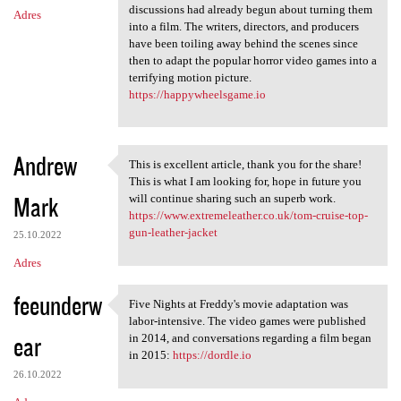
discussions had already begun about turning them
Adres
into a film. The writers, directors, and producers
have been toiling away behind the scenes since
then to adapt the popular horror video games into a
terrifying motion picture.
https://happywheelsgame.io
Andrew
This is excellent article, thank you for the share!
This is excellent article,
This is what I am looking for, hope in future you
Mark
will continue sharing such an superb work.
https://www.extremeleather.co.uk/tom-cruise-top-
gun-leather-jacket
25.10.2022
Adres
feeunderw
Five Nights at Freddy's movie adaptation was
Five Nights at Freddy's movie
labor-intensive. The video games were published
ear
in 2014, and conversations regarding a film began
in 2015:
https://dordle.io
26.10.2022