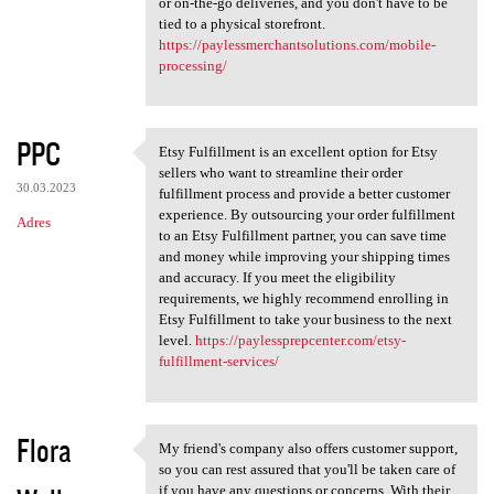
or on-the-go deliveries, and you don't have to be
tied to a physical storefront.
https://paylessmerchantsolutions.com/mobile-
processing/
PPC
Etsy Fulfillment is an excellent option for Etsy
Etsy Fulfillment is an
sellers who want to streamline their order
30.03.2023
fulfillment process and provide a better customer
experience. By outsourcing your order fulfillment
Adres
to an Etsy Fulfillment partner, you can save time
and money while improving your shipping times
and accuracy. If you meet the eligibility
requirements, we highly recommend enrolling in
Etsy Fulfillment to take your business to the next
level.
https://paylessprepcenter.com/etsy-
fulfillment-services/
Flora
My friend's company also offers customer support,
My friend's company also
so you can rest assured that you'll be taken care of
if you have any questions or concerns. With their