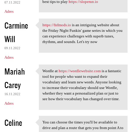
best tips to play
https://sloperun.io
07.11.2022
Adres
Carmine
https://fnfmods.io
is an intriguing website about
https://fnfmods.io is an
the Friday Night Funkin' game series in which you
Will
can experience challenges with superb tunes,
rhythms, and sounds. Let's try now
09.11.2022
Adres
Mariah
Wordle at
https://wordlewebsite.com
is a fantastic
Wordle at https:/
tool for people who want to expand their
Carey
vocabulary and learn new words. Anyone looking
to increase their vocabulary should use Wordle,
whether they want a personalized plan or just to
16.11.2022
see how their vocabulary has changed over time.
Adres
Celine
You can choose the times you'll be available to
You can choose the times you
drive and plan a route that gets you from point A to