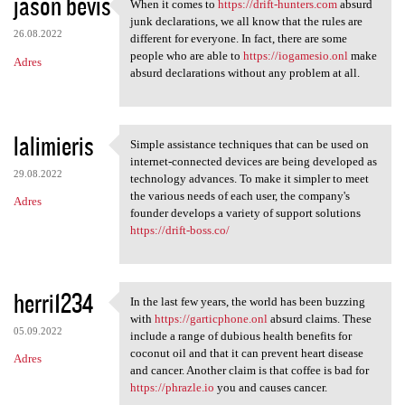
jason bevis
When it comes to
https://drift-hunters.com
absurd
When it comes to https:/
junk declarations, we all know that the rules are
26.08.2022
different for everyone. In fact, there are some
people who are able to
https://iogamesio.onl
make
Adres
absurd declarations without any problem at all.
lalimieris
Simple assistance techniques that can be used on
Simple assistance techniques
internet-connected devices are being developed as
29.08.2022
technology advances. To make it simpler to meet
the various needs of each user, the company's
Adres
founder develops a variety of support solutions
https://drift-boss.co/
herri1234
In the last few years, the world has been buzzing
In the last few years, the
with
https://garticphone.onl
absurd claims. These
05.09.2022
include a range of dubious health benefits for
coconut oil and that it can prevent heart disease
Adres
and cancer. Another claim is that coffee is bad for
https://phrazle.io
you and causes cancer.