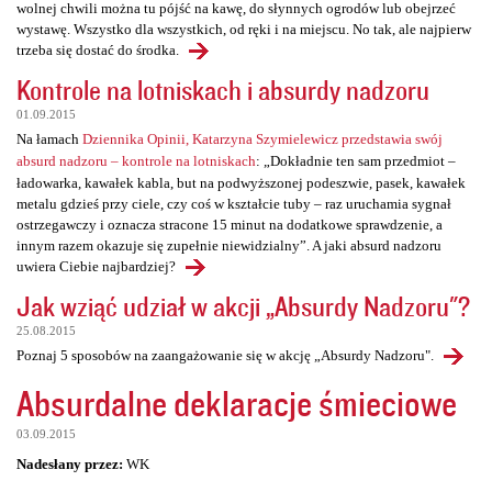
wolnej chwili można tu pójść na kawę, do słynnych ogrodów lub obejrzeć
wystawę. Wszystko dla wszystkich, od ręki i na miejscu. No tak, ale najpierw
trzeba się dostać do środka.
Kontrole na lotniskach i absurdy nadzoru
01.09.2015
Na łamach
Dziennika Opinii, Katarzyna Szymielewicz przedstawia swój
absurd nadzoru – kontrole na lotniskach
: „Dokładnie ten sam przedmiot –
ładowarka, kawałek kabla, but na podwyższonej podeszwie, pasek, kawałek
metalu gdzieś przy ciele, czy coś w kształcie tuby – raz uruchamia sygnał
ostrzegawczy i oznacza stracone 15 minut na dodatkowe sprawdzenie, a
innym razem okazuje się zupełnie niewidzialny”. A jaki absurd nadzoru
uwiera Ciebie najbardziej?
Jak wziąć udział w akcji „Absurdy Nadzoru"?
25.08.2015
Poznaj 5 sposobów na zaangażowanie się w akcję „Absurdy Nadzoru".
Absurdalne deklaracje śmieciowe
03.09.2015
Nadesłany przez:
WK