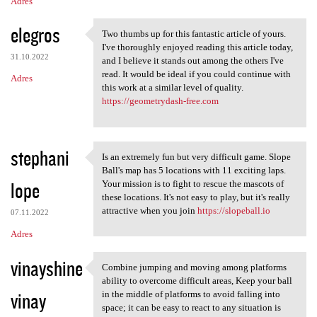
Adres
elegros
Two thumbs up for this fantastic article of yours.
Two thumbs up for this
I've thoroughly enjoyed reading this article today,
31.10.2022
and I believe it stands out among the others I've
read. It would be ideal if you could continue with
Adres
this work at a similar level of quality.
https://geometrydash-free.com
stephani
Is an extremely fun but very difficult game. Slope
Is an extremely fun but very
Ball's map has 5 locations with 11 exciting laps.
lope
Your mission is to fight to rescue the mascots of
these locations. It's not easy to play, but it's really
attractive when you join
https://slopeball.io
07.11.2022
Adres
vinayshine
Combine jumping and moving among platforms
Combine jumping and moving
ability to overcome difficult areas, Keep your ball
vinay
in the middle of platforms to avoid falling into
space; it can be easy to react to any situation is