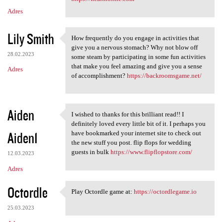
Adres
Lily Smith
How frequently do you engage in activities that
How frequently do you engage
give you a nervous stomach? Why not blow off
28.02.2023
some steam by participating in some fun activities
that make you feel amazing and give you a sense
Adres
of accomplishment?
https://backroomsgame.net/
Aiden
I wished to thanks for this brilliant read!! I
I wished to thanks for this
definitely loved every little bit of it. I perhaps you
Aiden1
have bookmarked your internet site to check out
the new stuff you post. flip flops for wedding
guests in bulk
https://www.flipflopstore.com/
12.03.2023
Adres
Octordle
Play Octordle game at:
https://octordlegame.io
Play Octordle game at: https:
25.03.2023