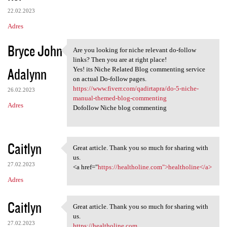
22.02.2023
Adres
Bryce John
Are you looking for niche relevant do-follow
Are you looking for niche
links? Then you are at right place!
Adalynn
Yes! its Niche Related Blog commenting service
on actual Do-follow pages.
https://www.fiverr.com/qadirtapra/do-5-niche-
26.02.2023
manual-themed-blog-commenting
Adres
Dofollow Niche blog commenting
Caitlyn
Great article. Thank you so much for sharing with
Great article. Thank you so
us.
27.02.2023
<a href="
https://healtholine.com">healtholine</a>
Adres
Caitlyn
Great article. Thank you so much for sharing with
Great article. Thank you so
us.
27.02.2023
https://healtholine.com