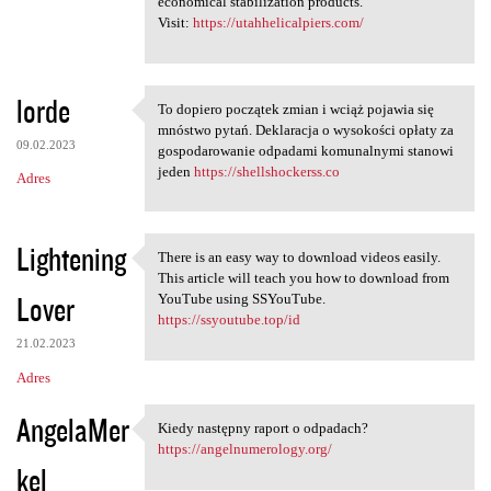
economical stabilization products.
Visit:
https://utahhelicalpiers.com/
lorde
To dopiero początek zmian i wciąż pojawia się
To dopiero początek zmian i
mnóstwo pytań. Deklaracja o wysokości opłaty za
09.02.2023
gospodarowanie odpadami komunalnymi stanowi
jeden
https://shellshockerss.co
Adres
Lightening
There is an easy way to download videos easily.
There is an easy way to
This article will teach you how to download from
Lover
YouTube using SSYouTube.
https://ssyoutube.top/id
21.02.2023
Adres
AngelaMer
Kiedy następny raport o odpadach?
Kiedy następny raport o
https://angelnumerology.org/
kel