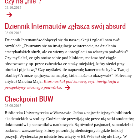
czy na „nie”?
03.10.2015
Dziennik Internautów zgłasza swój absurd
08.09.2015
Dziennik Internautów dołączył się do naszej akcji i zgłosił nam swój
przykład: „Oburzamy się na inwigilację w internecie, na działania
amerykańskich służb, ale co wiemy o inwigilacji na własnym podwórku?
Czy myślałeś, że gdy stoisz sobie pod blokiem, możesz być ciągle
obserwowany np. przez człowieka ze straży miejskiej, który siedzi przy
biurku i pije kawę? Czy myślałeś, ile naprawdę kamer może być w Twojej
okolicy? A może spojrzysz na mapkę, która może to ukazywać?”. Polecamy
artykuł Marcina Maja:
Ktoś nasikał pod kamerą, czyli inwigilacja z
perspektywy własnego podwórka
.
Checkpoint BUW
08.09.2015
Biblioteka Uniwersytecka w Warszawie. Jedna z najważniejszych bibliotek
akademickich w stolicy. Codziennie przewijają się przez nią setki studentów,
doktorantów i pracowników naukowych. Są również pasjonaci, samodzielni
badacze i warszawiacy, którzy poszukują niedostępnych gdzie indziej
pozycji. Wycieczka po mieście bez wizyty w BUW-ie też się nie liczy. W