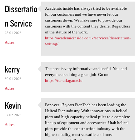
Dissertatio
Academic inside has always tried to be available
Academic inside has always
for our customers and we have never let our
n Service
customers down. We make sure to provide our
customers with the content they desire. Regardless
of the stature of the work.
25.01.2023
https://academicinside.co.uk/services/dissertation-
Adres
writing/
kerry
The post is very informative and useful. You and
The post is very informative
everyone are doing a great job. Go on.
30.01.2023
https://terrariagame.io
Adres
Kevin
For over 17 years Pier Tech has been leading the
For over 17 years Pier Tech
Helical Pier industry. With innovations in helical
07.02.2023
piers and high-capacity helical piles to a complete
lineup of equipment and accessories. Utah helical
Adres
piers provide the construction industry with the
highest quality, most versatile, and most