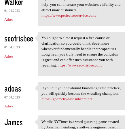
Walker
help, you can increase your website's visibility and
attract more customers.
01.04.2023
https://www.perfectseoservice.com/
Adres
seofrisbee
You ought to almost request a free course or
You ought to almost request a
clarification so you could think about more
01.04.2023
whenever fundamentally handle their capacities.
Long haul, you truly need to ensure the collusion
Adres
is great and can offer such assistance you with
requiring.
https://www.seo-frisbee.com/
adoas
If you put your newfound knowledge into practice,
If you put your newfound
you will quickly become the wrestling champion.
07.04.2023
https://geometrydashsubzero.net
Adres
James
Wordle NYTimes is a word guessing game created
Wordle NYTimes is a word
by Jonathan Feinberg, a software engineer based in