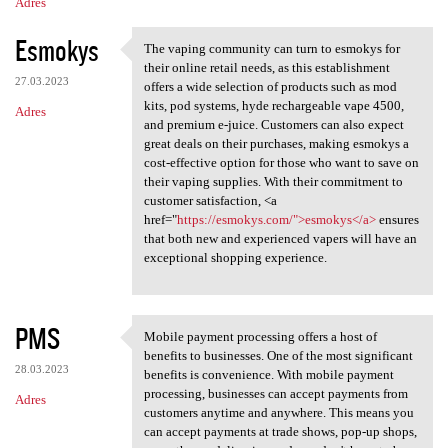
Adres
Esmokys
The vaping community can turn to esmokys for
The vaping community can turn
their online retail needs, as this establishment
27.03.2023
offers a wide selection of products such as mod
kits, pod systems, hyde rechargeable vape 4500,
Adres
and premium e-juice. Customers can also expect
great deals on their purchases, making esmokys a
cost-effective option for those who want to save on
their vaping supplies. With their commitment to
customer satisfaction, <a
href="
https://esmokys.com/">esmokys</a>
ensures
that both new and experienced vapers will have an
exceptional shopping experience.
PMS
Mobile payment processing offers a host of
Mobile payment processing
benefits to businesses. One of the most significant
28.03.2023
benefits is convenience. With mobile payment
processing, businesses can accept payments from
Adres
customers anytime and anywhere. This means you
can accept payments at trade shows, pop-up shops,