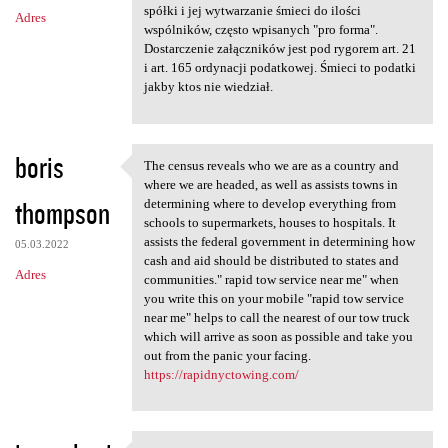
m
spółki i jej wytwarzanie śmieci do ilości
Adres
e
wspólników, często wpisanych "pro forma".
n
Dostarczenie załączników jest pod rygorem art. 21
i art. 165 ordynacji podatkowej. Śmieci to podatki
t
jakby ktos nie wiedział.
a
r
boris
z
The census reveals who we are as a country and
The census reveals who we are
where we are headed, as well as assists towns in
e
thompson
determining where to develop everything from
schools to supermarkets, houses to hospitals. It
assists the federal government in determining how
05.03.2022
cash and aid should be distributed to states and
Adres
communities." rapid tow service near me" when
you write this on your mobile "rapid tow service
near me" helps to call the nearest of our tow truck
which will arrive as soon as possible and take you
out from the panic your facing.
https://rapidnyctowing.com/