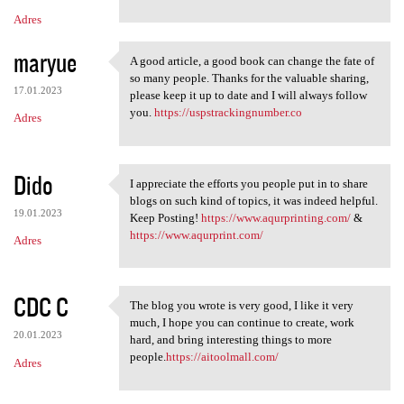
Adres
maryue
A good article, a good book can change the fate of
A good article, a good book
so many people. Thanks for the valuable sharing,
17.01.2023
please keep it up to date and I will always follow
you.
https://uspstrackingnumber.co
Adres
Dido
I appreciate the efforts you people put in to share
I appreciate the efforts you
blogs on such kind of topics, it was indeed helpful.
19.01.2023
Keep Posting!
https://www.aqurprinting.com/
&
https://www.aqurprint.com/
Adres
CDC C
The blog you wrote is very good, I like it very
The blog you wrote is very
much, I hope you can continue to create, work
20.01.2023
hard, and bring interesting things to more
people.
https://aitoolmall.com/
Adres