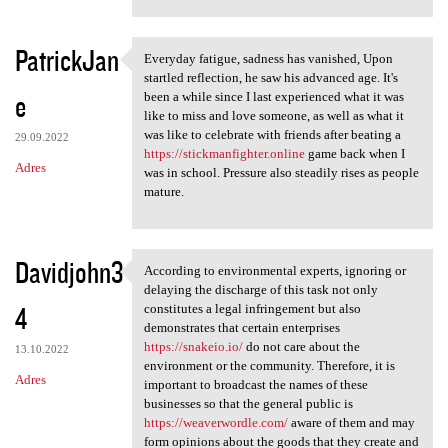
PatrickJan
Everyday fatigue, sadness has vanished, Upon
Everyday fatigue, sadness has
startled reflection, he saw his advanced age. It's
e
been a while since I last experienced what it was
like to miss and love someone, as well as what it
was like to celebrate with friends after beating a
29.09.2022
https://stickmanfighter.online
game back when I
Adres
was in school. Pressure also steadily rises as people
mature.
Davidjohn3
According to environmental experts, ignoring or
According to environmental
delaying the discharge of this task not only
4
constitutes a legal infringement but also
demonstrates that certain enterprises
https://snakeio.io/
do not care about the
13.10.2022
environment or the community. Therefore, it is
Adres
important to broadcast the names of these
businesses so that the general public is
https://weaverwordle.com/
aware of them and may
form opinions about the goods that they create and