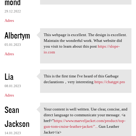
mond
29.12.2022
Adres
Albertym
This webpage is excellent. The design is excellent.
This webpage is excellent.
Maintain the wonderful work. What website did
05.01.2023
you visit to learn about this post
https://slope-
io.com
Adres
Lia
This is the first time I've heard of this Garbage
This is the first time I've
declarations，very interesting
https://chatgpt.pro
08.01.2023
Adres
Sean
Your content is well written. Use clear, concise, and
Your content is well written.
direct language to communicate your message. <a
Jackson
href="
https://www.marveljacket.com/product/top-
gun-tom-cruise-leather-jacket/"...
Gun Leather
Jacket</a>
14.01.2023