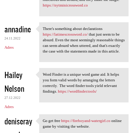
https://nytminicrossword.co
annadine
There's something about declarations
There's something about
https://latimescrossword.co/
that just seem to be
24.11.2022
absurd. Even the most seemingly reasonable things
can seem absurd when uttered, and that's exactly
Adres
the case with the statements made in this article.
Hailey
Word Finder is a unique word game aid. It helps
Word Finder is a unique word
you form valid words by arranging the letters
Nelson
correctly. The word finder tools yield relevant
findings.
https://wordfinder.tools/
27.12.2022
Adres
deniseray
Go get free
https://fireboyand-watergirl.co
online
Go get free https:/
game by visiting the website.