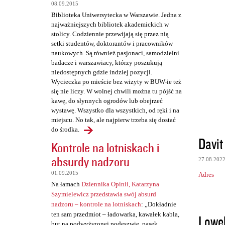
t
08.09.2015
Biblioteka Uniwersytecka w Warszawie. Jedna z
a
najważniejszych bibliotek akademickich w
r
stolicy. Codziennie przewijają się przez nią
setki studentów, doktorantów i pracowników
z
naukowych. Są również pasjonaci, samodzielni
e
badacze i warszawiacy, którzy poszukują
niedostępnych gdzie indziej pozycji.
Wycieczka po mieście bez wizyty w BUW-ie też
się nie liczy. W wolnej chwili można tu pójść na
kawę, do słynnych ogrodów lub obejrzeć
wystawę. Wszystko dla wszystkich, od ręki i na
miejscu. No tak, ale najpierw trzeba się dostać
do środka.
Davit
Kontrole na lotniskach i
absurdy nadzoru
27.08.202
01.09.2015
Adres
Na łamach
Dziennika Opinii, Katarzyna
Szymielewicz przedstawia swój absurd
nadzoru – kontrole na lotniskach
: „Dokładnie
ten sam przedmiot – ładowarka, kawałek kabla,
Lowel
but na podwyższonej podeszwie, pasek,