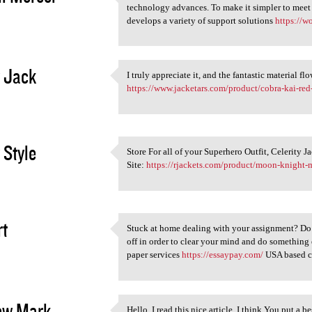
Simple assistance techniques
technology advances. To make it simpler to meet 
2
develops a variety of support solutions
https://w
 Jack
I truly appreciate it, and the fantastic material f
I truly appreciate it, and
https://www.jacketars.com/product/cobra-kai-red-
2
 Style
Store For all of your Superhero Outfit, Celerity J
Store For all of your
Site:
https://rjackets.com/product/moon-knight-m
2
t
Stuck at home dealing with your assignment? Do 
Stuck at home dealing with
off in order to clear your mind and do something
2
paper services
https://essaypay.com/
USA based c
ew Mark
Hello, I read this nice article. I think You put a be