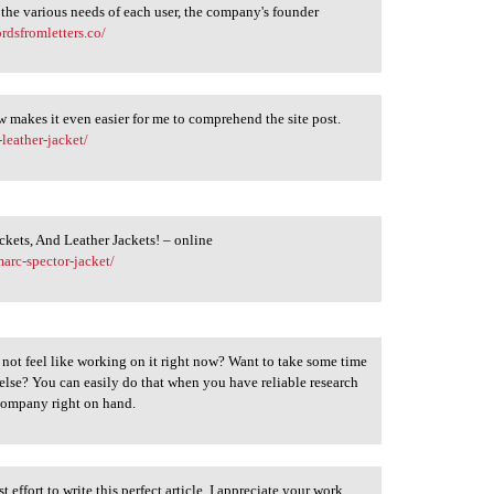
the various needs of each user, the company's founder
ordsfromletters.co/
low makes it even easier for me to comprehend the site post.
leather-jacket/
ackets, And Leather Jackets! – online
arc-spector-jacket/
not feel like working on it right now? Want to take some time
 else? You can easily do that when you have reliable research
ompany right on hand.
st effort to write this perfect article. I appreciate your work.