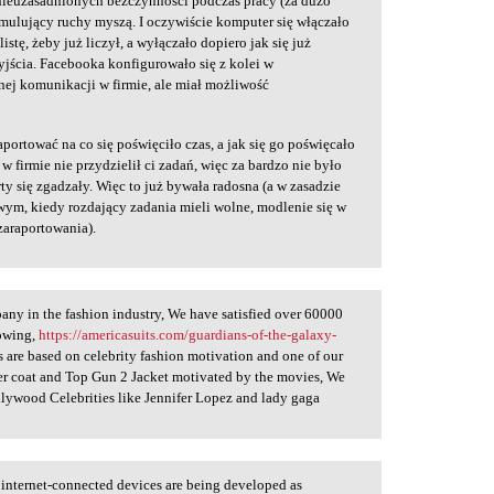
e nieuzasadnionych bezczynności podczas pracy (za dużo
symulujący ruchy myszą. I oczywiście komputer się włączało
istę, żeby już liczył, a wyłączało dopiero jak się już
jścia. Facebooka konfigurowało się z kolei w
nej komunikacji w firmie, ale miał możliwość
aportować na co się poświęciło czas, a jak się go poświęcało
w firmie nie przydzielił ci zadań, więc za bardzo nie było
rty się zgadzały. Więc to już bywała radosna (a w zasadzie
owym, kiedy rozdający zadania mieli wolne, modlenie się w
araportowania).
any in the fashion industry, We have satisfied over 60000
rowing,
https://americasuits.com/guardians-of-the-galaxy-
 are based on celebrity fashion motivation and one of our
ner coat and Top Gun 2 Jacket motivated by the movies, We
ollywood Celebrities like Jennifer Lopez and lady gaga
 internet-connected devices are being developed as