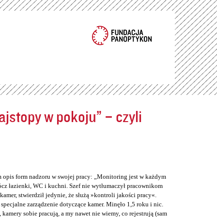
jstopy w pokoju” – czyli
m opis form nadzoru w swojej pracy: „Monitoring jest w każdym
cz łazienki, WC i kuchni. Szef nie wytłumaczył pracownikom
er, stwierdził jedynie, że służą »kontroli jakości pracy«.
 specjalne zarządzenie dotyczące kamer. Minęło 1,5 roku i nic.
 kamery sobie pracują, a my nawet nie wiemy, co rejestrują (sam