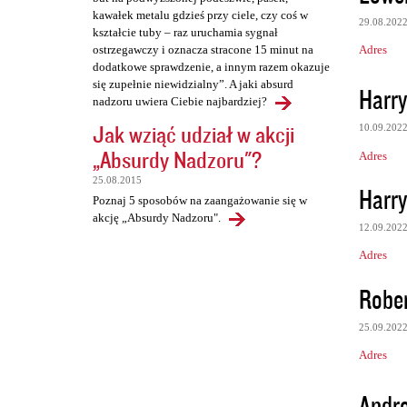
kawałek metalu gdzieś przy ciele, czy coś w
29.08.202
kształcie tuby – raz uruchamia sygnał
Adres
ostrzegawczy i oznacza stracone 15 minut na
dodatkowe sprawdzenie, a innym razem okazuje
się zupełnie niewidzialny”. A jaki absurd
Harry
nadzoru uwiera Ciebie najbardziej?
Jak wziąć udział w akcji
10.09.202
„Absurdy Nadzoru"?
Adres
25.08.2015
Harry
Poznaj 5 sposobów na zaangażowanie się w
akcję „Absurdy Nadzoru".
12.09.202
Adres
Rober
25.09.202
Adres
Andr