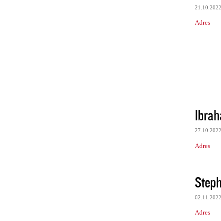
21.10.202
Adres
Ibra
27.10.202
Adres
Step
02.11.202
Adres