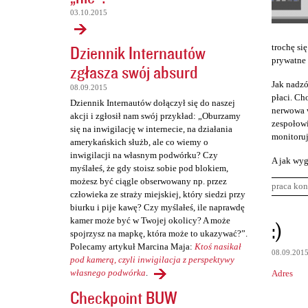
03.10.2015
Dziennik Internautów
trochę się
prywatne 
zgłasza swój absurd
Jak nadzó
08.09.2015
płaci. Cho
Dziennik Internautów dołączył się do naszej
nerwowa w
akcji i zgłosił nam swój przykład: „Oburzamy
zespołowi
się na inwigilację w internecie, na działania
monitoruj
amerykańskich służb, ale co wiemy o
inwigilacji na własnym podwórku? Czy
A jak wyg
myślałeś, że gdy stoisz sobie pod blokiem,
możesz być ciągle obserwowany np. przez
praca kon
człowieka ze straży miejskiej, który siedzi przy
biurku i pije kawę? Czy myślałeś, ile naprawdę
K
kamer może być w Twojej okolicy? A może
:)
spojrzysz na mapkę, która może to ukazywać?”.
o
Polecamy artykuł Marcina Maja:
Ktoś nasikał
08.09.201
m
pod kamerą, czyli inwigilacja z perspektywy
własnego podwórka
.
Adres
e
Checkpoint BUW
n