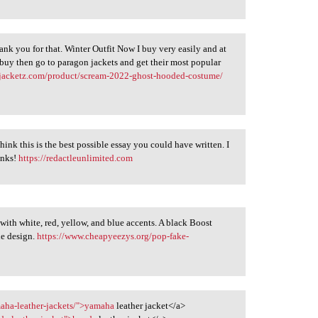
hank you for that. Winter Outfit Now I buy very easily and at
 buy then go to paragon jackets and get their most popular
rjacketz.com/product/scream-2022-ghost-hooded-costume/
 think this is the best possible essay you could have written. I
anks!
https://redactleunlimited.com
ith white, red, yellow, and blue accents. A black Boost
he design.
https://www.cheapyeezys.org/pop-fake-
amaha-leather-jackets/">yamaha
leather jacket</a>