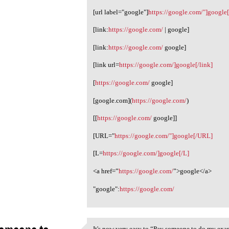
[url label="google"]
https://google.com/"]google[
[link:
https://google.com/
| google]
[link:
https://google.com/
google]
[link url=
https://google.com/]google[/link]
[
https://google.com/
google]
[google.com](
https://google.com/
)
[[
https://google.com/
google]]
[URL="
https://google.com/"]google[/URL]
[L=
https://google.com/]google[/L]
<a href=”
https://google.com/
”>google</a>
"google":
https://google.com/
It's now very easy to “Pay someone to do my exam