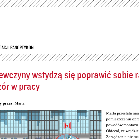
Przejdź
do
treści
DACJI PANOPTYKON
ewczyny wstydzą się poprawić sobie ra
ór w pracy
5
y przez:
Marta
Marta przesłała na
pomieszczeniu opró
powodów montażu kam
Obiecał, że wejdzie
Zarządzenia nie ma,