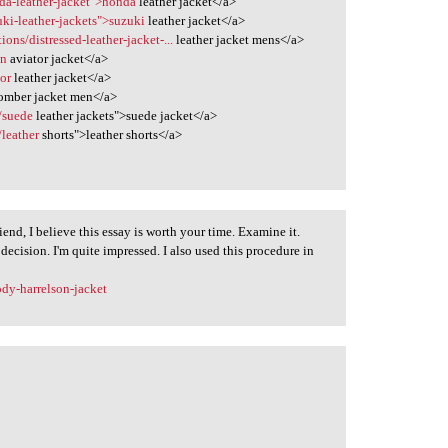
nda-leather-jacket">honda
leather jacket</a>
uki-leather-jackets">suzuki
leather jacket</a>
ions/distressed-leather-jacket-...
leather jacket mens</a>
wn
aviator jacket</a>
tor
leather jacket</a>
mber jacket men</a>
s/suede
leather jackets">suede jacket</a>
/leather
shorts">leather shorts</a>
iend, I believe this essay is worth your time. Examine it.
ecision. I'm quite impressed. I also used this procedure in
dy-harrelson-jacket