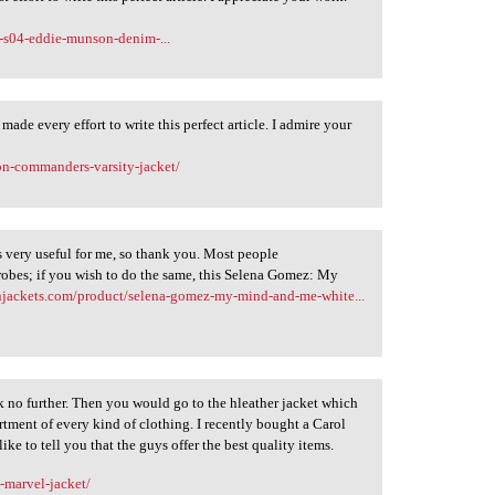
s-s04-eddie-munson-denim-...
u made every effort to write this perfect article. I admire your
on-commanders-varsity-jacket/
s very useful for me, so thank you. Most people
drobes; if you wish to do the same, this Selena Gomez: My
njackets.com/product/selena-gomez-my-mind-and-me-white...
ook no further. Then you would go to the hleather jacket which
ortment of every kind of clothing. I recently bought a Carol
ike to tell you that the guys offer the best quality items.
-marvel-jacket/