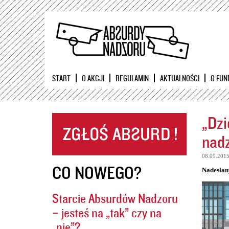
START
O AKCJI
REGULAMIN
AKTUALNOŚCI
O FUN
„Dzi
nadz
08.09.201
CO NOWEGO?
Nadesłan
Starcie Absurdów Nadzoru
– jesteś na „tak” czy na
„nie”?