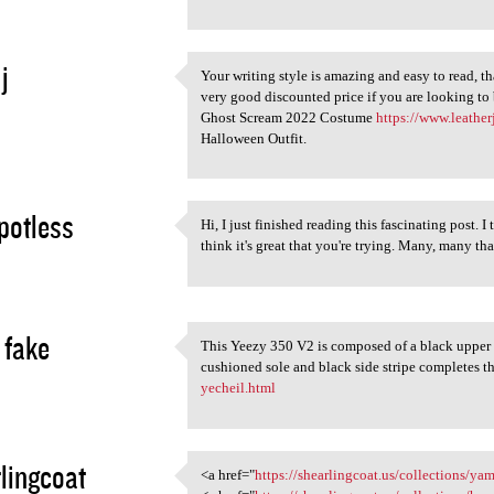
j
Your writing style is amazing and easy to read, t
Your writing style is amazing
very good discounted price if you are looking to
2
Ghost Scream 2022 Costume
https://www.leathe
Halloween Outfit.
potless
Hi, I just finished reading this fascinating post. I
Hi, I just finished reading
think it's great that you're trying. Many, many th
2
 fake
This Yeezy 350 V2 is composed of a black upper w
This Yeezy 350 V2 is composed
cushioned sole and black side stripe completes t
2
yecheil.html
lingcoat
<a href="
https://shearlingcoat.us/collections/y
<a href="https:/