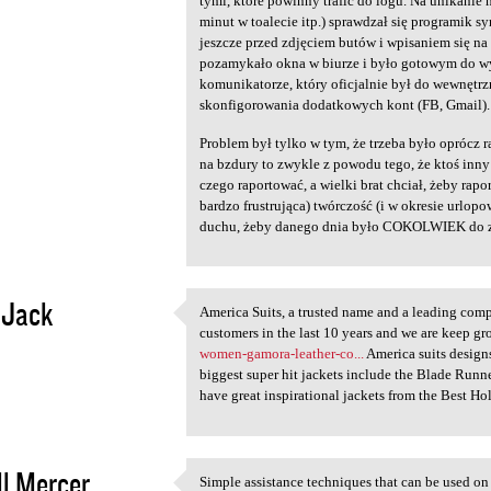
tymi, które powinny trafić do logu. Na unikani
minut w toalecie itp.) sprawdzał się programik 
jeszcze przed zdjęciem butów i wpisaniem się na l
pozamykało okna w biurze i było gotowym do wy
komunikatorze, który oficjalnie był do wewnętrz
skonfigorowania dodatkowych kont (FB, Gmail).
Problem był tylko w tym, że trzeba było oprócz r
na bzdury to zwykle z powodu tego, że ktoś inny 
czego raportować, a wielki brat chciał, żeby rapo
bardzo frustrująca) twórczość (i w okresie urlop
duchu, żeby danego dnia było COKOLWIEK do z
 Jack
America Suits, a trusted name and a leading comp
America Suits, a trusted name
customers in the last 10 years and we are keep g
2
women-gamora-leather-co...
America suits designs
biggest super hit jackets include the Blade Run
have great inspirational jackets from the Best H
l Mercer
Simple assistance techniques that can be used on