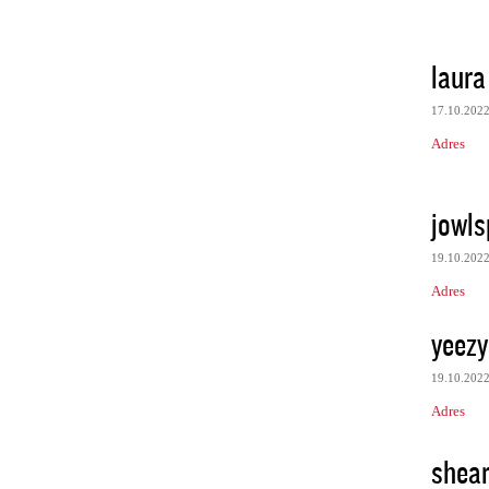
laura 
17.10.202
Adres
jowls
19.10.202
Adres
yeezy
19.10.202
Adres
shear