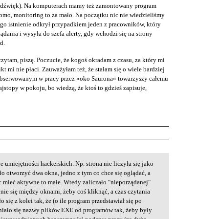
ż dźwięk). Na komputerach mamy też zamontowany program
omo, monitoring to za mało. Na początku nic nie wiedzieliśmy
ego istnienie odkrył przypadkiem jeden z pracowników, który
lądania i wysyła do szefa alerty, gdy wchodzi się na strony
d.
zytam, piszę. Poczucie, że kogoś okradam z czasu, za który mi
ikt mi nie płaci. Zauważyłam też, że stałam się o wiele bardziej
s obserwowanym w pracy przez »oko Saurona« towarzyszy całemu
stopy w pokoju, bo wiedzą, że ktoś to gdzieś zapisuje,
 umiejętności hackerskich. Np. strona nie liczyła się jako
yło otworzyć dwa okna, jedno z tym co chce się oglądać, a
ąc mieć aktywne to małe. Wtedy zaliczało "nieporządanej"
enie się między oknami, żeby coś kliknąć, a czas czytania
 się z kolei tak, że (o ile program przedstawiał się po
ało się nazwy plików EXE od programów tak, żeby były