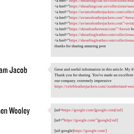
<a href="
https://shearlingcoat.us/collections/ho
2
<a href="
https://shearlingcoat.us/collections/suz
<a href="
https://aviatorleatherjackets.com/collect
<a href="
https://aviatorleatherjackets.com">bro
<a href="
https://aviatorleatherjackets.com">avia
<a href="
https://shearleatherwear.com/">brown
bo
<a href="
https://shearlingleather.com/collection
<a href="
https://shearlingleather.com/collections
thanks for sharing amazing post
ham Jacob
Great and useful information in this article. My fr
Great and useful information
Thank you for sharing. You've made an excellent d
2
our company. extremely impressive
https://celebleatherjackets.com//zombieland-woo
hen Wooley
[url=
https://google.com/]google.com[/url]
[url=https://google.com/
2
[url="
https://google.com/"]google[/url]
[url:google|
https://google.com/]