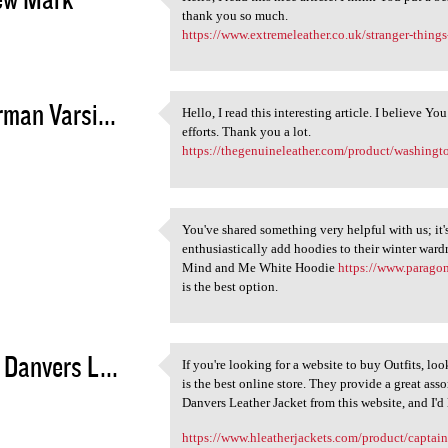
Hello, I read this nice
thank you so much.
2
https://www.extremeleather.co.uk/stranger-thing
rman Varsi...
Hello, I read this interesting article. I believe Yo
Hello, I read this
efforts. Thank you a lot.
2
https://thegenuineleather.com/product/washingt
You've shared something very helpful with us; it'
You've shared something very
enthusiastically add hoodies to their winter war
2
Mind and Me White Hoodie
https://www.parago
is the best option.
 Danvers L...
If you're looking for a website to buy Outfits, l
If you're looking for a
is the best online store. They provide a great ass
2
Danvers Leather Jacket from this website, and I'd l
https://www.hleatherjackets.com/product/captain