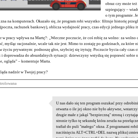
obraz czy może te
szpiegujący – wiad
o tym programie. J
 zna na komputerach. Okazało się, że program robi wszystko: filtruje historię przeg
(poczta, rachunek bankowy), oblicza wydajność pracy, czas edycji jednego pliku it
r w pracy wpływa na Martę?: „Wieczne poczucie, że coś robię za wolno: za wolno c
ć, myśląc racjonalnie, wcale tak nie jest. Mimo to zostaję po godzinach, za które n
 życiu prywatnym: podnoszę głos, szybciej się irytuję. Poczucie bycia cały cza
 i doprowadza do absurdalnych sytuacji: dziewczyny wstydzą się poprawić sobie raj
e, ogląda” – komentuje Marta.
ląda nadzór w Twojej pracy?
trolowana
U nas dało się ten program oszukać przy odrobinie
U nas dało się ten program
otwarta o ile jej okno nie było aktywne, wstarcz
5
drugie małe z jakąś "bezpieczną" stroną i czytaj
stronie tylko tę sekundę która zeszła na przełącz
trafiał do puli "małego" okna. Z programami robiło
naciśnięciu ALT+CTRL+DEL nazwą pliku) zmieni