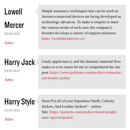
Lowell
Simple assistance techniques that can be used on
Simple assistance techniques
internet-connected devices are being developed as
Mercer
technology advances. To make it simpler to meet
the various needs of each user, the company's
founder develops a variety of support solutions
29.08.2022
https://wordsfromletters.co/
Adres
Harry Jack
I truly appreciate it, and the fantastic material flow
I truly appreciate it, and
makes it even easier for me to comprehend the site
10.09.2022
post.
https://www.jacketars.com/product/cobra-kai-
red-leather-jacket/
Adres
Harry Style
Store For all of your Superhero Outfit, Celerity
Store For all of your
Jackets, And Leather Jackets! – online
12.09.2022
Site:
https://rjackets.com/product/moon-knight-
marc-spector-jacket/
Adres