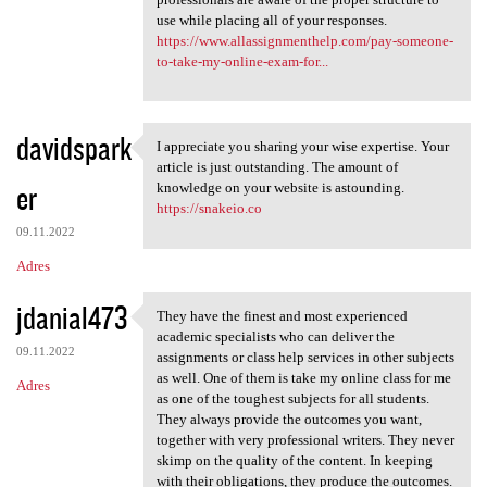
use while placing all of your responses.
https://www.allassignmenthelp.com/pay-someone-
to-take-my-online-exam-for...
davidspark
I appreciate you sharing your wise expertise. Your
I appreciate you sharing your
article is just outstanding. The amount of
er
knowledge on your website is astounding.
https://snakeio.co
09.11.2022
Adres
jdanial473
They have the finest and most experienced
They have the finest and most
academic specialists who can deliver the
09.11.2022
assignments or class help services in other subjects
as well. One of them is take my online class for me
Adres
as one of the toughest subjects for all students.
They always provide the outcomes you want,
together with very professional writers. They never
skimp on the quality of the content. In keeping
with their obligations, they produce the outcomes.