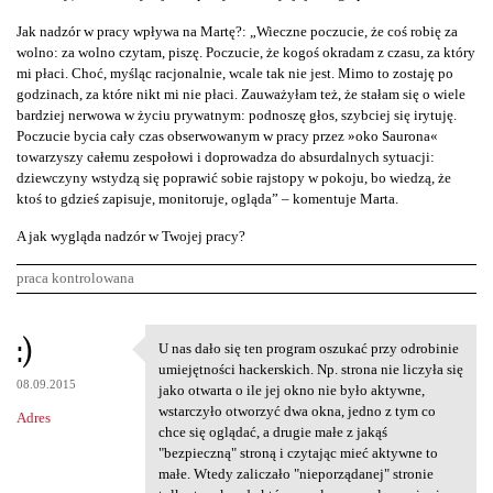
Jak nadzór w pracy wpływa na Martę?: „Wieczne poczucie, że coś robię za
wolno: za wolno czytam, piszę. Poczucie, że kogoś okradam z czasu, za który
mi płaci. Choć, myśląc racjonalnie, wcale tak nie jest. Mimo to zostaję po
godzinach, za które nikt mi nie płaci. Zauważyłam też, że stałam się o wiele
bardziej nerwowa w życiu prywatnym: podnoszę głos, szybciej się irytuję.
Poczucie bycia cały czas obserwowanym w pracy przez »oko Saurona«
towarzyszy całemu zespołowi i doprowadza do absurdalnych sytuacji:
dziewczyny wstydzą się poprawić sobie rajstopy w pokoju, bo wiedzą, że
ktoś to gdzieś zapisuje, monitoruje, ogląda” – komentuje Marta.
A jak wygląda nadzór w Twojej pracy?
praca kontrolowana
K
:)
U nas dało się ten program oszukać przy odrobinie
U nas dało się ten program
o
umiejętności hackerskich. Np. strona nie liczyła się
08.09.2015
m
jako otwarta o ile jej okno nie było aktywne,
wstarczyło otworzyć dwa okna, jedno z tym co
Adres
e
chce się oglądać, a drugie małe z jakąś
n
"bezpieczną" stroną i czytając mieć aktywne to
małe. Wtedy zaliczało "nieporządanej" stronie
t