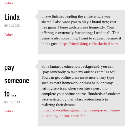
Adres
Linda
I have finished reading the entire article you
I have finished reading the
shared. I also want you to play a brand-new, cost-
05.01.2023
free game. Please update more frequently. Your
offering is extremely fascinating; I read it all. This
Adres
game is also something I want to suggest because it
looks great
https://tinyfishing.co/basketball-stars
pay
For a fantastic education background, you can
For a fantastic education
“pay somebody to take my online exam” as well.
someone
You can get online class assistance of any type
such as math homework or class help, or essay
writing services. when you hire a person to
to ...
complete your online course. Hundreds of students
were assisted by their class professionals in
05.01.2023
realizing their dreams.
https://www.allassignmenthelp.com/pay-someone-
Adres
to-take-my-online-exam-for...