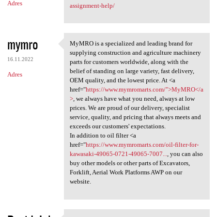
Adres
assignment-help/
mymro
MyMRO is a specialized and leading brand for
MyMRO is a specialized and
supplying construction and agriculture machinery
16.11.2022
parts for customers worldwide, along with the
belief of standing on large variety, fast delivery,
Adres
OEM quality, and the lowest price. At <a
href="
https://www.mymromarts.com/">MyMRO</a
>
, we always have what you need, always at low
prices. We are proud of our delivery, specialist
service, quality, and pricing that always meets and
exceeds our customers' expectations.
In addition to oil filter <a
href="
https://www.mymromarts.com/oil-filter-for-
kawasaki-49065-0721-49065-7007...
, you can also
buy other models or other parts of Excavators,
Forklift, Aerial Work Platforms AWP on our
website.