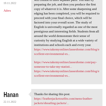
19.11.2022
preparing the job, and then you produce the first
copy of whatever it is. After some sharpening and
Adres
edging has been completed, you will be required to
proceed with your final choice, which will be
factored into your overall score. The study of
English is universally regarded as one of the most
prestigious and interesting fields. Students from all
around the world demonstrate their sense of
curiosity by studying English at a wide variety of
institutions and schools each and every year.
https://www.takemyonlineclassesforme.com/blog/e
xcellent-environmental-es...
https://www.takemyonlineclassesforme.com/pay-
someone-to-take-my-statisti...
https://www.takemyonlineclassesforme.com/blog/e
xcellent-environmental-es...
Hanan
Thanks for sharing this post.
Thanks for sharing this post.
https://leatherjacketoutfits.com/mens-leather-
22.11.2022
jackets/shearling-jackets/...