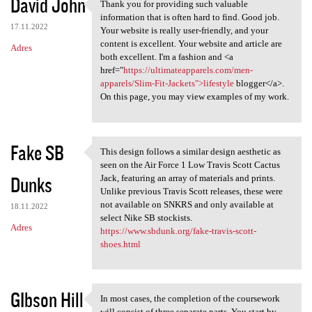
David John
Thank you for providing such valuable
Thank you for providing such
information that is often hard to find. Good job.
17.11.2022
Your website is really user-friendly, and your
content is excellent. Your website and article are
Adres
both excellent. I'm a fashion and <a
href="
https://ultimateapparels.com/men-
apparels/Slim-Fit-Jackets">lifestyle
blogger</a>.
On this page, you may view examples of my work.
Fake SB
This design follows a similar design aesthetic as
This design follows a similar
seen on the Air Force 1 Low Travis Scott Cactus
Dunks
Jack, featuring an array of materials and prints.
Unlike previous Travis Scott releases, these were
not available on SNKRS and only available at
18.11.2022
select Nike SB stockists.
Adres
https://www.sbdunk.org/fake-travis-scott-
shoes.html
GIbson Hill
In most cases, the completion of the coursework
In most cases, the completion
will consist of three separate parts. You start by