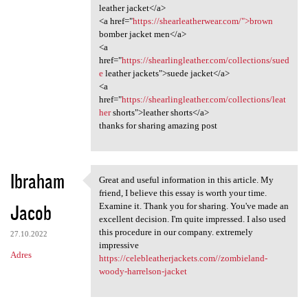
leather jacket</a>
<a href="
https://shearleatherwear.com/">brown
bomber jacket men</a>
<a
href="
https://shearlingleather.com/collections/sued
e
leather jackets">suede jacket</a>
<a
href="
https://shearlingleather.com/collections/leat
her
shorts">leather shorts</a>
thanks for sharing amazing post
Ibraham
Great and useful information in this article. My
Great and useful information
friend, I believe this essay is worth your time.
Jacob
Examine it. Thank you for sharing. You've made an
excellent decision. I'm quite impressed. I also used
this procedure in our company. extremely
27.10.2022
impressive
Adres
https://celebleatherjackets.com//zombieland-
woody-harrelson-jacket