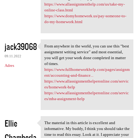
https://www.allassignmenthelp.com/us/take-my-
online-class.html
https://www.domyhomework.us/pay-someone-to-
do-my-homework.html
jack39068
From anywhere in the world, you can use this “best
From anywhere in the world,
assignment writing service” and most essential,
09.11.2022
you will get your work done completed in matter
of times.
Adres
https://www.fullhomeworkhelp.com/pages/assignm
ent/accounting-and-finance...
https://www.allassignmenthelperonline.com/servic
es/homework-help
https://www.allassignmenthelperonline.com/servic
es/mba-assignment-help
Ellie
The material in this article is excellent and
The material in this article
informative. My buddy, I think you should take the
Chamberla
time to read this essay. Look at it. I appreciate your