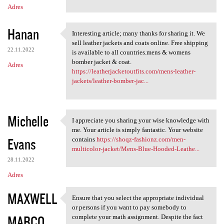
Adres
Hanan
Interesting article; many thanks for sharing it. We
Interesting article; many
sell leather jackets and coats online. Free shipping
22.11.2022
is available to all countries.mens & womens
bomber jacket & coat.
Adres
https://leatherjacketoutfits.com/mens-leather-
jackets/leather-bomber-jac...
Michelle
I appreciate you sharing your wise knowledge with
I appreciate you sharing your
me. Your article is simply fantastic. Your website
Evans
contains
https://shoqz-fashionz.com/men-
multicolor-jacket/Mens-Blue-Hooded-Leathe...
28.11.2022
Adres
MAXWELL
Ensure that you select the appropriate individual
Ensure that you select the
or persons if you want to pay somebody to
MARCO
complete your math assignment. Despite the fact