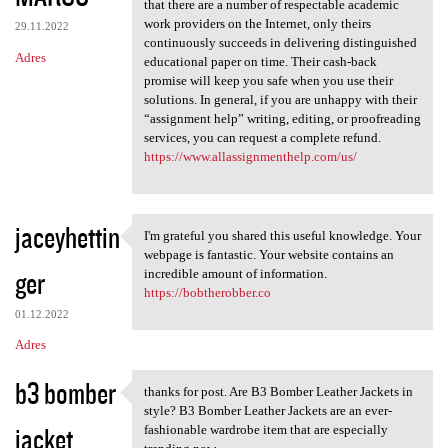
that there are a number of respectable academic
work providers on the Internet, only theirs
29.11.2022
continuously succeeds in delivering distinguished
Adres
educational paper on time. Their cash-back
promise will keep you safe when you use their
solutions. In general, if you are unhappy with their
“assignment help” writing, editing, or proofreading
services, you can request a complete refund.
https://www.allassignmenthelp.com/us/
jaceyhettin
I'm grateful you shared this useful knowledge. Your
I'm grateful you shared this
webpage is fantastic. Your website contains an
ger
incredible amount of information.
https://bobtherobber.co
01.12.2022
Adres
b3 bomber
thanks for post. Are B3 Bomber Leather Jackets in
thanks for post. Are B3
style? B3 Bomber Leather Jackets are an ever-
jacket
fashionable wardrobe item that are especially