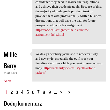
confidence they need to realise their aspirations
and achieve their academic goals. Because of this,
the majority of undergrads put their trust to
provide them with professionally written business
dissertations that will pave the path for future
prospects help with law assignment
https://www.allassignmenthelp.com/law-
assignment-help.html
Millie
We design celebrity jackets with new creativity
We design celebrity jackets
and new style, especially the outfits of your
Berry
favorite celebrities which you want to wear on your
body.
https://celebrityjackets.us/yellowstone-
jackets/
25.01.2023
Adres
S
1
2
3
4
5
6
7
8
9
…
t
Dodaj komentarz
r