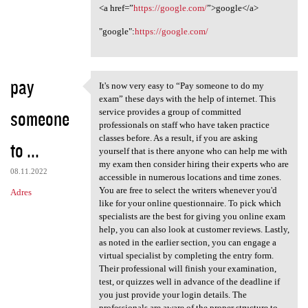
<a href=”
https://google.com/
”>google</a>
"google":
https://google.com/
pay
It's now very easy to “Pay someone to do my
It's now very easy to “Pay
exam” these days with the help of internet. This
someone
service provides a group of committed
professionals on staff who have taken practice
classes before. As a result, if you are asking
to ...
yourself that is there anyone who can help me with
my exam then consider hiring their experts who are
08.11.2022
accessible in numerous locations and time zones.
You are free to select the writers whenever you'd
Adres
like for your online questionnaire. To pick which
specialists are the best for giving you online exam
help, you can also look at customer reviews. Lastly,
as noted in the earlier section, you can engage a
virtual specialist by completing the entry form.
Their professional will finish your examination,
test, or quizzes well in advance of the deadline if
you just provide your login details. The
professionals are aware of the proper structure to