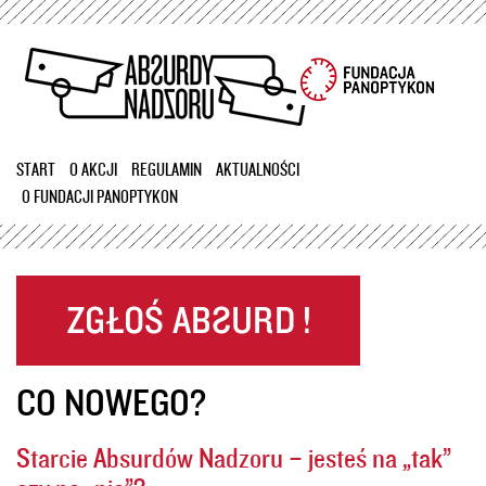
Przejdź
do
treści
START
O AKCJI
REGULAMIN
AKTUALNOŚCI
O FUNDACJI PANOPTYKON
CO NOWEGO?
Starcie Absurdów Nadzoru – jesteś na „tak”