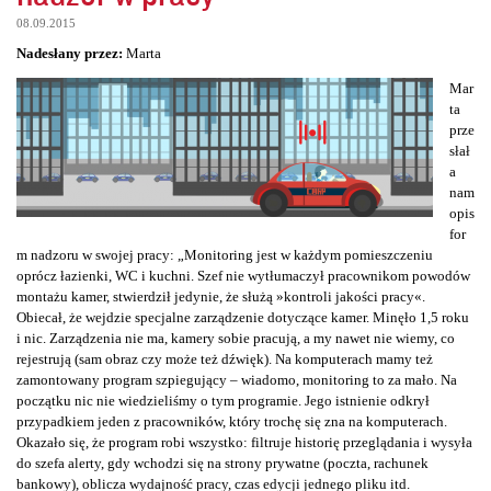
08.09.2015
Nadesłany przez:
Marta
Mar
ta
prze
słał
a
nam
opis
for
m nadzoru w swojej pracy: „Monitoring jest w każdym pomieszczeniu
oprócz łazienki, WC i kuchni. Szef nie wytłumaczył pracownikom powodów
montażu kamer, stwierdził jedynie, że służą »kontroli jakości pracy«.
Obiecał, że wejdzie specjalne zarządzenie dotyczące kamer. Minęło 1,5 roku
i nic. Zarządzenia nie ma, kamery sobie pracują, a my nawet nie wiemy, co
rejestrują (sam obraz czy może też dźwięk). Na komputerach mamy też
zamontowany program szpiegujący – wiadomo, monitoring to za mało. Na
początku nic nie wiedzieliśmy o tym programie. Jego istnienie odkrył
przypadkiem jeden z pracowników, który trochę się zna na komputerach.
Okazało się, że program robi wszystko: filtruje historię przeglądania i wysyła
do szefa alerty, gdy wchodzi się na strony prywatne (poczta, rachunek
bankowy), oblicza wydajność pracy, czas edycji jednego pliku itd.