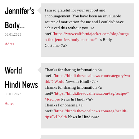
Jennifer’s
I am so grateful for your support and
I am so grateful for your
encouragement. You have been an invaluable
Body...
source of motivation for me and I couldn't have
achieved this without you. <a
href='
https://www.californiajacket.com/blog/mega
06.01.2023
n-fox-jennifers-body-costume/'...
’s Body
Adres
Costume</a>
World
Thanks for sharing information <a
Thanks for sharing
href="
https://hindi.thevocalnews.com/category/wo
Hindi News
rld/">World
News In Hindi </a>
Thanks for sharing information <a
href="
https://hindi.thevocalnews.com/tag/recipe/"
06.01.2023
>Recipie
News In Hindi </a>
Adres
Thanks For Sharing <a
href="
https://hindi.thevocalnews.com/tag/health-
tips/">Health
News In Hindi</a>