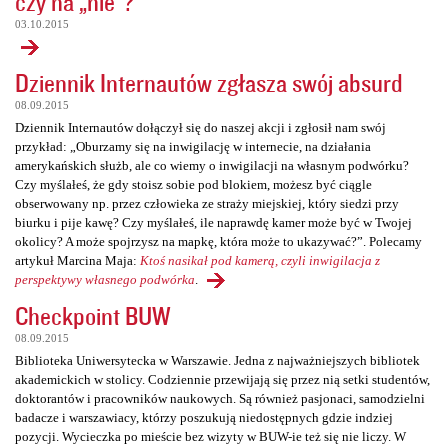
czy na „nie”?
03.10.2015
Dziennik Internautów zgłasza swój absurd
08.09.2015
Dziennik Internautów dołączył się do naszej akcji i zgłosił nam swój
przykład: „Oburzamy się na inwigilację w internecie, na działania
amerykańskich służb, ale co wiemy o inwigilacji na własnym podwórku?
Czy myślałeś, że gdy stoisz sobie pod blokiem, możesz być ciągle
obserwowany np. przez człowieka ze straży miejskiej, który siedzi przy
biurku i pije kawę? Czy myślałeś, ile naprawdę kamer może być w Twojej
okolicy? A może spojrzysz na mapkę, która może to ukazywać?”. Polecamy
artykuł Marcina Maja:
Ktoś nasikał pod kamerą, czyli inwigilacja z
perspektywy własnego podwórka
.
Checkpoint BUW
08.09.2015
Biblioteka Uniwersytecka w Warszawie. Jedna z najważniejszych bibliotek
akademickich w stolicy. Codziennie przewijają się przez nią setki studentów,
doktorantów i pracowników naukowych. Są również pasjonaci, samodzielni
badacze i warszawiacy, którzy poszukują niedostępnych gdzie indziej
pozycji. Wycieczka po mieście bez wizyty w BUW-ie też się nie liczy. W