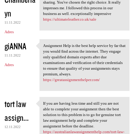
sharing. You've chosen the right choice. It really
impresses me. I followed this process in our
yn
business as well. exceptionally impressive
https://ultimateleather.co.uk/sale
11.11.2022
Adres
giANNA
Assignment Help is the best help service by far that
Assignment Help is the best
you would find across the internet. They engage
11.11.2022
only qualified domain experts after due
examinations and verification of their credentials
Adres
to ensure that quality of your assignments stays
premium, always.
https://greatassignmenthelper.com/
tort law
If you are having less time and still you are not
If you are having less time
able to complete your assignment then the best
assign...
solution to this problem is to go for genuine tort
law assignment help and complete your
assignment before the deadline.
12.11.2022
https://australianlawassignmenthelp.com/tort-law-