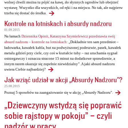
wolnej chwili można tu pójść na kawę, do słynnych ogrodów lub obejrzeć
wystawę. Wszystko dla wszystkich, od ręki i na miejscu. No tak, ale najpierw
trzeba się dostać do środka.
Kontrole na lotniskach i absurdy nadzoru
01.09.2015
Na łamach
Dziennika Opinii, Katarzyna Szymielewicz przedstawia swój
absurd nadzoru – kontrole na lotniskach
: „Dokładnie ten sam przedmiot –
ładowarka, kawałek kabla, but na podwyższonej podeszwie, pasek, kawałek
metalu gdzieś przy ciele, czy coś w kształcie tuby – raz uruchamia sygnał
ostrzegawczy i oznacza stracone 15 minut na dodatkowe sprawdzenie, a
innym razem okazuje się zupełnie niewidzialny”. A jaki absurd nadzoru
uwiera Ciebie najbardziej?
Jak wziąć udział w akcji „Absurdy Nadzoru"?
25.08.2015
Poznaj 5 sposobów na zaangażowanie się w akcję „Absurdy Nadzoru".
„Dziewczyny wstydzą się poprawić
sobie rajstopy w pokoju” – czyli
nadzór w pracy