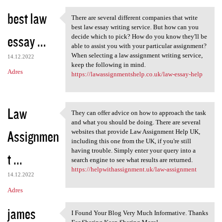
best law
There are several different companies that write
There are several different
best law essay writing service. But how can you
essay ...
decide which to pick? How do you know they'll be
able to assist you with your particular assignment?
When selecting a law assignment writing service,
14.12.2022
keep the following in mind.
Adres
https://lawassignmentshelp.co.uk/law-essay-help
Law
They can offer advice on how to approach the task
They can offer advice on how
and what you should be doing. There are several
Assignmen
websites that provide Law Assignment Help UK,
including this one from the UK, if you're still
having trouble. Simply enter your query into a
t ...
search engine to see what results are returned.
https://helpwithassignment.uk/law-assignment
14.12.2022
Adres
james
I Found Your Blog Very Much Informative. Thanks
I Found Your Blog Very Much