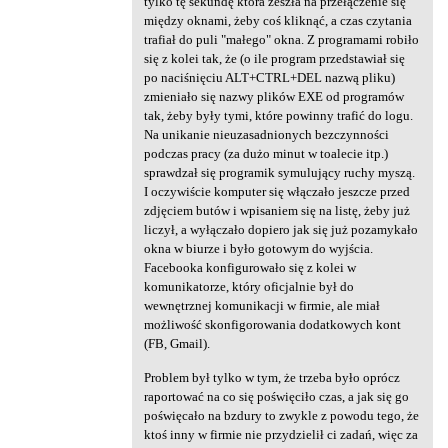
tylko tę sekundę która zeszła na przełączenie się
a
między oknami, żeby coś kliknąć, a czas czytania
trafiał do puli "małego" okna. Z programami robiło
r
się z kolei tak, że (o ile program przedstawiał się
z
po naciśnięciu ALT+CTRL+DEL nazwą pliku)
zmieniało się nazwy plików EXE od programów
e
tak, żeby były tymi, które powinny trafić do logu.
Na unikanie nieuzasadnionych bezczynności
podczas pracy (za dużo minut w toalecie itp.)
sprawdzał się programik symulujący ruchy myszą.
I oczywiście komputer się włączało jeszcze przed
zdjęciem butów i wpisaniem się na listę, żeby już
liczył, a wyłączało dopiero jak się już pozamykało
okna w biurze i było gotowym do wyjścia.
Facebooka konfigurowało się z kolei w
komunikatorze, który oficjalnie był do
wewnętrznej komunikacji w firmie, ale miał
możliwość skonfigorowania dodatkowych kont
(FB, Gmail).
Problem był tylko w tym, że trzeba było oprócz
raportować na co się poświęciło czas, a jak się go
poświęcało na bzdury to zwykle z powodu tego, że
ktoś inny w firmie nie przydzielił ci zadań, więc za