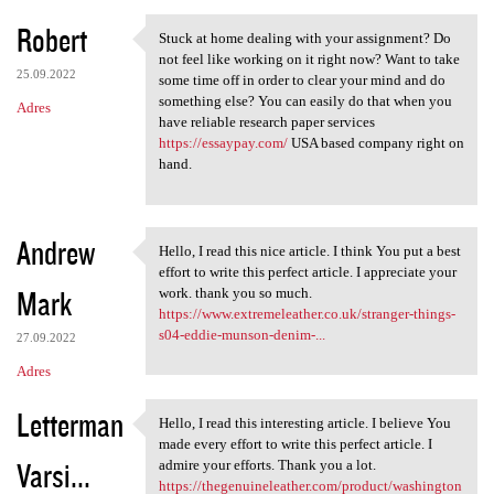
Robert
Stuck at home dealing with your assignment? Do
Stuck at home dealing with
not feel like working on it right now? Want to take
25.09.2022
some time off in order to clear your mind and do
something else? You can easily do that when you
Adres
have reliable research paper services
https://essaypay.com/
USA based company right on
hand.
Andrew
Hello, I read this nice article. I think You put a best
Hello, I read this nice
effort to write this perfect article. I appreciate your
Mark
work. thank you so much.
https://www.extremeleather.co.uk/stranger-things-
s04-eddie-munson-denim-...
27.09.2022
Adres
Letterman
Hello, I read this interesting article. I believe You
Hello, I read this
made every effort to write this perfect article. I
Varsi...
admire your efforts. Thank you a lot.
https://thegenuineleather.com/product/washington