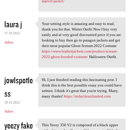
marvel-jacket/
laura j
Your writing style is amazing and easy to read,
Your writing style is amazing
thank you for that. Winter Outfit Now I buy very
17.10.2022
easily and at very good discounted price if you are
looking to buy then go to paragon jackets and get
Adres
their most popular Ghost Scream 2022 Costume
https://www.leatherjacketz.com/product/scream-
2022-ghost-hooded-costume/
Halloween Outfit.
jowlspotle
Hi, I just finished reading this fascinating post. I
Hi, I just finished reading
think this is the best possible essay you could have
ss
written. I think it's great that you're trying. Many,
many thanks!
https://redactleunlimited.com
19.10.2022
Adres
yeezy fake
This Yeezy 350 V2 is composed of a black upper
This Yeezy 350 V2 is composed