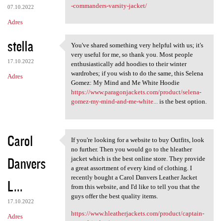
-commanders-varsity-jacket/
07.10.2022
Adres
stella
You've shared something very helpful with us; it's
You've shared something very
very useful for me, so thank you. Most people
17.10.2022
enthusiastically add hoodies to their winter
wardrobes; if you wish to do the same, this Selena
Adres
Gomez: My Mind and Me White Hoodie
https://www.paragonjackets.com/product/selena-
gomez-my-mind-and-me-white...
is the best option.
Carol
If you're looking for a website to buy Outfits, look
If you're looking for a
no further. Then you would go to the hleather
Danvers
jacket which is the best online store. They provide
a great assortment of every kind of clothing. I
recently bought a Carol Danvers Leather Jacket
L...
from this website, and I'd like to tell you that the
guys offer the best quality items.
17.10.2022
https://www.hleatherjackets.com/product/captain-
Adres