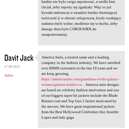
bardzo nie było czego raportować, a wielki brat
chciał, żeby raporty się zgadzały. Więc to już
bywała radosna (a w zasadzie bardzo frustrująca)
twórczość (i w okresie urlopowym, kiedy rozdający
zadania mieli wolne, modlenie się w duchu, żeby
danego dnia było COKOLWIEK do
zaraportowania).
Davit Jack
America Suits, a trusted name and a leading
America Suits, a trusted name
company in the fashion industry, We have satisfied
27.08.2022
over 60000 customers in the last 10 years and we
are keep growing,
Adres
https://americasuits.com/guardians-of-the-galaxy-
women-gamora-leather-co...
America suits designs
are based on celebrity fashion motivation and one
of our biggest super hit jackets include the Blade
Runner coat and Top Gun 2 Jacket motivated by
the movies, We have great inspirational jackets
from the Best Hollywood Celebrities like Jennifer
Lopez and lady gaga