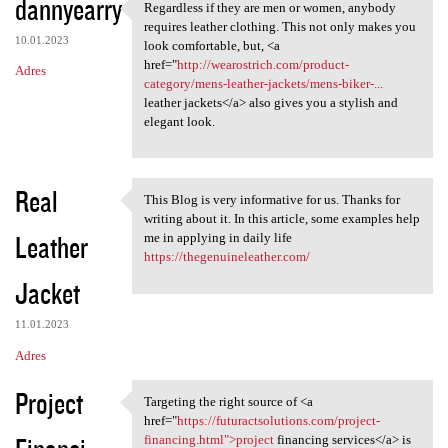
dannyearry
Regardless if they are men or women, anybody
Regardless if they are men or
requires leather clothing. This not only makes you
10.01.2023
look comfortable, but, <a
href="
http://wearostrich.com/product-
Adres
category/mens-leather-jackets/mens-biker-...
leather jackets</a> also gives you a stylish and
elegant look.
Real
This Blog is very informative for us. Thanks for
This Blog is very informative
writing about it. In this article, some examples help
Leather
me in applying in daily life
https://thegenuineleather.com/
Jacket
11.01.2023
Adres
Project
Targeting the right source of <a
Targeting the right source of
href="
https://futuractsolutions.com/project-
financing.html">project
financing services</a> is