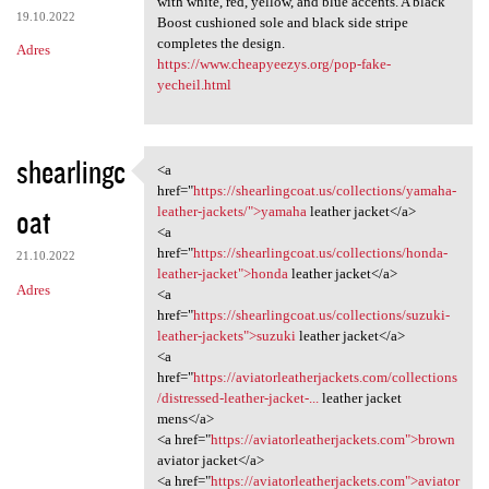
with white, red, yellow, and blue accents. A black
19.10.2022
Boost cushioned sole and black side stripe
completes the design.
Adres
https://www.cheapyeezys.org/pop-fake-
yecheil.html
shearlingc
<a
<a href="https:/
href="
https://shearlingcoat.us/collections/yamaha-
oat
leather-jackets/">yamaha
leather jacket</a>
<a
href="
https://shearlingcoat.us/collections/honda-
21.10.2022
leather-jacket">honda
leather jacket</a>
Adres
<a
href="
https://shearlingcoat.us/collections/suzuki-
leather-jackets">suzuki
leather jacket</a>
<a
href="
https://aviatorleatherjackets.com/collections
/distressed-leather-jacket-...
leather jacket
mens</a>
<a href="
https://aviatorleatherjackets.com">brown
aviator jacket</a>
<a href="
https://aviatorleatherjackets.com">aviator