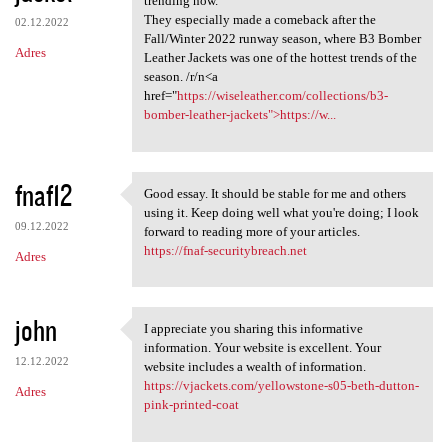
trending now.
They especially made a comeback after the
02.12.2022
Fall/Winter 2022 runway season, where B3 Bomber
Adres
Leather Jackets was one of the hottest trends of the
season. /r/n<a
href="
https://wiseleather.com/collections/b3-
bomber-leather-jackets">https://w...
fnaf12
Good essay. It should be stable for me and others
Good essay. It should be
using it. Keep doing well what you're doing; I look
09.12.2022
forward to reading more of your articles.
https://fnaf-securitybreach.net
Adres
john
I appreciate you sharing this informative
I appreciate you sharing this
information. Your website is excellent. Your
12.12.2022
website includes a wealth of information.
https://vjackets.com/yellowstone-s05-beth-dutton-
Adres
pink-printed-coat