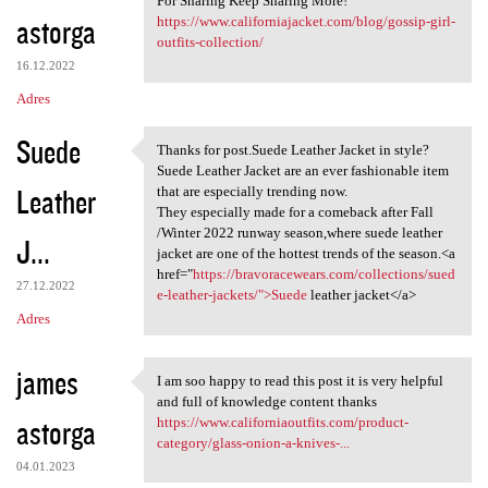
For Sharing Keep Sharing More!
astorga
https://www.californiajacket.com/blog/gossip-girl-
outfits-collection/
16.12.2022
Adres
Suede
Thanks for post.Suede Leather Jacket in style?
Thanks for post.Suede Leather
Suede Leather Jacket are an ever fashionable item
Leather
that are especially trending now.
They especially made for a comeback after Fall
/Winter 2022 runway season,where suede leather
J...
jacket are one of the hottest trends of the season.<a
href="
https://bravoracewears.com/collections/sued
27.12.2022
e-leather-jackets/">Suede
leather jacket</a>
Adres
james
I am soo happy to read this post it is very helpful
I am soo happy to read this
and full of knowledge content thanks
astorga
https://www.californiaoutfits.com/product-
category/glass-onion-a-knives-...
04.01.2023