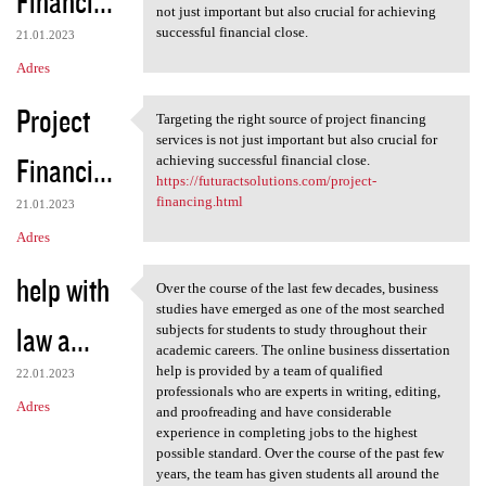
Financi...
not just important but also crucial for achieving
successful financial close.
21.01.2023
Adres
Project
Targeting the right source of project financing
Targeting the right source of
services is not just important but also crucial for
Financi...
achieving successful financial close.
https://futuractsolutions.com/project-
financing.html
21.01.2023
Adres
help with
Over the course of the last few decades, business
Over the course of the last
studies have emerged as one of the most searched
law a...
subjects for students to study throughout their
academic careers. The online business dissertation
help is provided by a team of qualified
22.01.2023
professionals who are experts in writing, editing,
Adres
and proofreading and have considerable
experience in completing jobs to the highest
possible standard. Over the course of the past few
years, the team has given students all around the