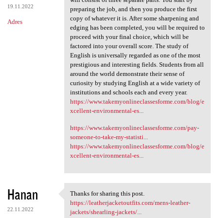
19.11.2022
preparing the job, and then you produce the first
copy of whatever it is. After some sharpening and
Adres
edging has been completed, you will be required to
proceed with your final choice, which will be
factored into your overall score. The study of
English is universally regarded as one of the most
prestigious and interesting fields. Students from all
around the world demonstrate their sense of
curiosity by studying English at a wide variety of
institutions and schools each and every year.
https://www.takemyonlineclassesforme.com/blog/e
xcellent-environmental-es...
https://www.takemyonlineclassesforme.com/pay-
someone-to-take-my-statisti...
https://www.takemyonlineclassesforme.com/blog/e
xcellent-environmental-es...
Hanan
Thanks for sharing this post.
Thanks for sharing this post.
https://leatherjacketoutfits.com/mens-leather-
22.11.2022
jackets/shearling-jackets/...