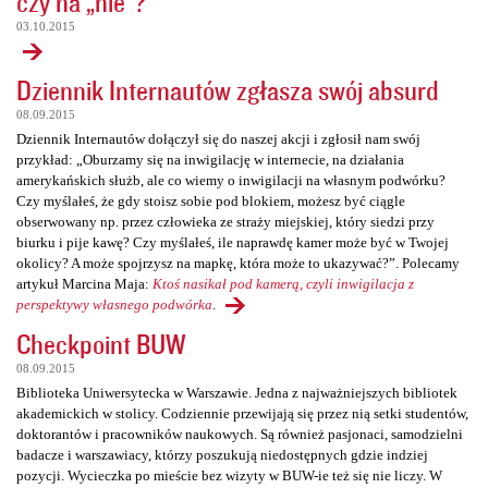
czy na „nie”?
03.10.2015
Dziennik Internautów zgłasza swój absurd
08.09.2015
Dziennik Internautów dołączył się do naszej akcji i zgłosił nam swój
przykład: „Oburzamy się na inwigilację w internecie, na działania
amerykańskich służb, ale co wiemy o inwigilacji na własnym podwórku?
Czy myślałeś, że gdy stoisz sobie pod blokiem, możesz być ciągle
obserwowany np. przez człowieka ze straży miejskiej, który siedzi przy
biurku i pije kawę? Czy myślałeś, ile naprawdę kamer może być w Twojej
okolicy? A może spojrzysz na mapkę, która może to ukazywać?”. Polecamy
artykuł Marcina Maja:
Ktoś nasikał pod kamerą, czyli inwigilacja z
perspektywy własnego podwórka
.
Checkpoint BUW
08.09.2015
Biblioteka Uniwersytecka w Warszawie. Jedna z najważniejszych bibliotek
akademickich w stolicy. Codziennie przewijają się przez nią setki studentów,
doktorantów i pracowników naukowych. Są również pasjonaci, samodzielni
badacze i warszawiacy, którzy poszukują niedostępnych gdzie indziej
pozycji. Wycieczka po mieście bez wizyty w BUW-ie też się nie liczy. W