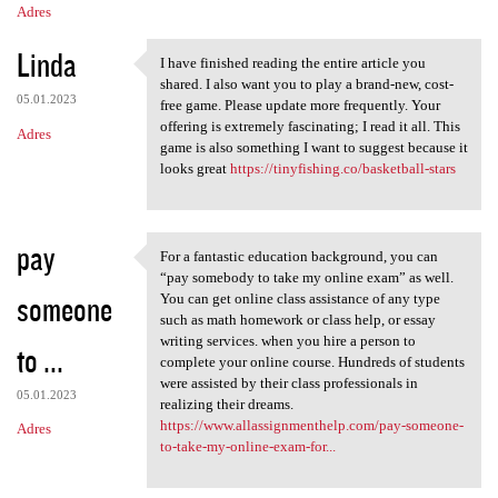
Adres
Linda
I have finished reading the entire article you
I have finished reading the
shared. I also want you to play a brand-new, cost-
05.01.2023
free game. Please update more frequently. Your
offering is extremely fascinating; I read it all. This
Adres
game is also something I want to suggest because it
looks great
https://tinyfishing.co/basketball-stars
pay
For a fantastic education background, you can
For a fantastic education
“pay somebody to take my online exam” as well.
someone
You can get online class assistance of any type
such as math homework or class help, or essay
writing services. when you hire a person to
to ...
complete your online course. Hundreds of students
were assisted by their class professionals in
05.01.2023
realizing their dreams.
https://www.allassignmenthelp.com/pay-someone-
Adres
to-take-my-online-exam-for...