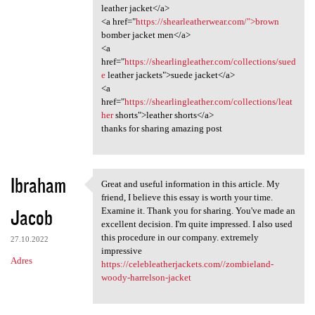
leather jacket</a>
<a href="
https://shearleatherwear.com/">brown
bomber jacket men</a>
<a
href="
https://shearlingleather.com/collections/sued
e
leather jackets">suede jacket</a>
<a
href="
https://shearlingleather.com/collections/leat
her
shorts">leather shorts</a>
thanks for sharing amazing post
Ibraham
Great and useful information in this article. My
Great and useful information
friend, I believe this essay is worth your time.
Jacob
Examine it. Thank you for sharing. You've made an
excellent decision. I'm quite impressed. I also used
this procedure in our company. extremely
27.10.2022
impressive
Adres
https://celebleatherjackets.com//zombieland-
woody-harrelson-jacket