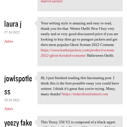
marvel-jacket/
laura j
Your writing style is amazing and easy to read,
Your writing style is amazing
thank you for that. Winter Outfit Now I buy very
17.10.2022
easily and at very good discounted price if you are
looking to buy then go to paragon jackets and get
Adres
their most popular Ghost Scream 2022 Costume
https://www.leatherjacketz.com/product/scream-
2022-ghost-hooded-costume/
Halloween Outfit.
jowlspotle
Hi, I just finished reading this fascinating post. I
Hi, I just finished reading
think this is the best possible essay you could have
ss
written. I think it's great that you're trying. Many,
many thanks!
https://redactleunlimited.com
19.10.2022
Adres
yeezy fake
This Yeezy 350 V2 is composed of a black upper
This Yeezy 350 V2 is composed