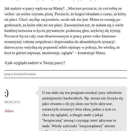
Jak nadzór w pracy wpływa na Martę?: „Wieczne poczucie, że coś robię za
wolno: za wolno czytam, piszę. Poczucie, że kogoś okradam z czasu, za który
mi płaci. Choć, myśląc racjonalnie, wcale tak nie jest. Mimo to zostaję po
godzinach, za które nikt mi nie płaci. Zauważyłam też, że stałam się o wiele
bardziej nerwowa w życiu prywatnym: podnoszę głos, szybciej się irytuję.
Poczucie bycia cały czas obserwowanym w pracy przez »oko Saurona«
towarzyszy całemu zespołowi i doprowadza do absurdalnych sytuacji:
dziewczyny wstydzą się poprawić sobie rajstopy w pokoju, bo wiedzą, że
ktoś to gdzieś zapisuje, monitoruje, ogląda” – komentuje Marta.
A jak wygląda nadzór w Twojej pracy?
praca kontrolowana
K
:)
U nas dało się ten program oszukać przy odrobinie
U nas dało się ten program
o
umiejętności hackerskich. Np. strona nie liczyła się
08.09.2015
m
jako otwarta o ile jej okno nie było aktywne,
wstarczyło otworzyć dwa okna, jedno z tym co
Adres
e
chce się oglądać, a drugie małe z jakąś
n
"bezpieczną" stroną i czytając mieć aktywne to
małe. Wtedy zaliczało "nieporządanej" stronie
t