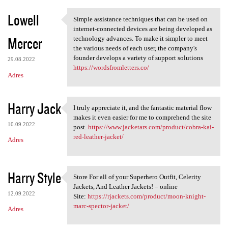
Lowell
Simple assistance techniques that can be used on
Simple assistance techniques
internet-connected devices are being developed as
Mercer
technology advances. To make it simpler to meet
the various needs of each user, the company's
founder develops a variety of support solutions
29.08.2022
https://wordsfromletters.co/
Adres
Harry Jack
I truly appreciate it, and the fantastic material flow
I truly appreciate it, and
makes it even easier for me to comprehend the site
10.09.2022
post.
https://www.jacketars.com/product/cobra-kai-
red-leather-jacket/
Adres
Harry Style
Store For all of your Superhero Outfit, Celerity
Store For all of your
Jackets, And Leather Jackets! – online
12.09.2022
Site:
https://rjackets.com/product/moon-knight-
marc-spector-jacket/
Adres