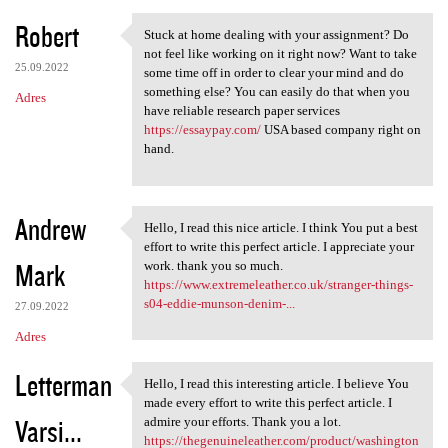
Robert
Stuck at home dealing with your assignment? Do
Stuck at home dealing with
not feel like working on it right now? Want to take
25.09.2022
some time off in order to clear your mind and do
something else? You can easily do that when you
Adres
have reliable research paper services
https://essaypay.com/
USA based company right on
hand.
Andrew
Hello, I read this nice article. I think You put a best
Hello, I read this nice
effort to write this perfect article. I appreciate your
Mark
work. thank you so much.
https://www.extremeleather.co.uk/stranger-things-
s04-eddie-munson-denim-...
27.09.2022
Adres
Letterman
Hello, I read this interesting article. I believe You
Hello, I read this
made every effort to write this perfect article. I
Varsi...
admire your efforts. Thank you a lot.
https://thegenuineleather.com/product/washington