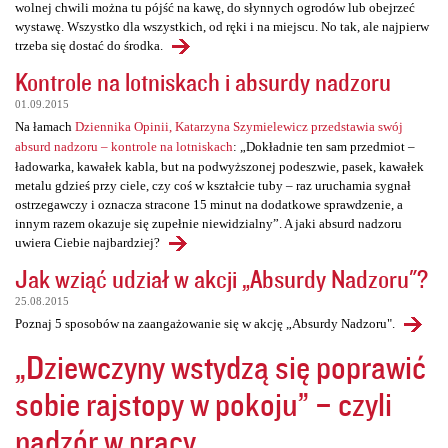
wolnej chwili można tu pójść na kawę, do słynnych ogrodów lub obejrzeć
wystawę. Wszystko dla wszystkich, od ręki i na miejscu. No tak, ale najpierw
trzeba się dostać do środka.
Kontrole na lotniskach i absurdy nadzoru
01.09.2015
Na łamach
Dziennika Opinii, Katarzyna Szymielewicz przedstawia swój
absurd nadzoru – kontrole na lotniskach
: „Dokładnie ten sam przedmiot –
ładowarka, kawałek kabla, but na podwyższonej podeszwie, pasek, kawałek
metalu gdzieś przy ciele, czy coś w kształcie tuby – raz uruchamia sygnał
ostrzegawczy i oznacza stracone 15 minut na dodatkowe sprawdzenie, a
innym razem okazuje się zupełnie niewidzialny”. A jaki absurd nadzoru
uwiera Ciebie najbardziej?
Jak wziąć udział w akcji „Absurdy Nadzoru"?
25.08.2015
Poznaj 5 sposobów na zaangażowanie się w akcję „Absurdy Nadzoru".
„Dziewczyny wstydzą się poprawić
sobie rajstopy w pokoju” – czyli
nadzór w pracy