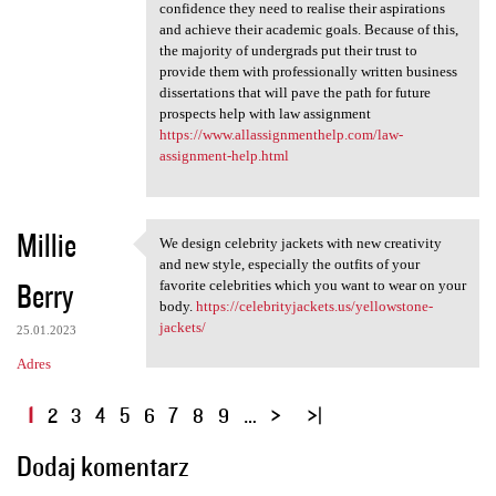
confidence they need to realise their aspirations
and achieve their academic goals. Because of this,
the majority of undergrads put their trust to
provide them with professionally written business
dissertations that will pave the path for future
prospects help with law assignment
https://www.allassignmenthelp.com/law-
assignment-help.html
Millie
We design celebrity jackets with new creativity
We design celebrity jackets
and new style, especially the outfits of your
Berry
favorite celebrities which you want to wear on your
body.
https://celebrityjackets.us/yellowstone-
jackets/
25.01.2023
Adres
S
1
2
3
4
5
6
7
8
9
…
t
Dodaj komentarz
r