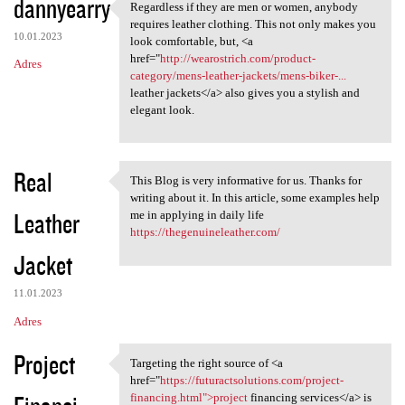
dannyearry
Regardless if they are men or women, anybody
Regardless if they are men or
requires leather clothing. This not only makes you
10.01.2023
look comfortable, but, <a
href="
http://wearostrich.com/product-
Adres
category/mens-leather-jackets/mens-biker-...
leather jackets</a> also gives you a stylish and
elegant look.
Real
This Blog is very informative for us. Thanks for
This Blog is very informative
writing about it. In this article, some examples help
Leather
me in applying in daily life
https://thegenuineleather.com/
Jacket
11.01.2023
Adres
Project
Targeting the right source of <a
Targeting the right source of
href="
https://futuractsolutions.com/project-
financing.html">project
financing services</a> is