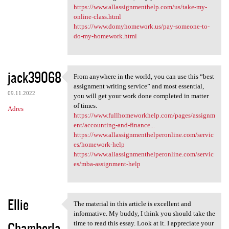
https://www.allassignmenthelp.com/us/take-my-
online-class.html
https://www.domyhomework.us/pay-someone-to-
do-my-homework.html
jack39068
From anywhere in the world, you can use this “best
From anywhere in the world,
assignment writing service” and most essential,
09.11.2022
you will get your work done completed in matter
of times.
Adres
https://www.fullhomeworkhelp.com/pages/assignm
ent/accounting-and-finance...
https://www.allassignmenthelperonline.com/servic
es/homework-help
https://www.allassignmenthelperonline.com/servic
es/mba-assignment-help
Ellie
The material in this article is excellent and
The material in this article
informative. My buddy, I think you should take the
Chamberla
time to read this essay. Look at it. I appreciate your