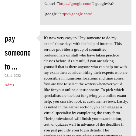
<a href=”
https://google.com/
”>google</a>
"google":
https://google.com/
pay
It's now very easy to “Pay someone to do my
It's now very easy to “Pay
exam” these days with the help of internet. This
someone
service provides a group of committed
professionals on staff who have taken practice
classes before. As a result, if you are asking
to ...
yourself that is there anyone who can help me with
my exam then consider hiring their experts who are
08.11.2022
accessible in numerous locations and time zones.
You are free to select the writers whenever you'd
Adres
like for your online questionnaire. To pick which
specialists are the best for giving you online exam
help, you can also look at customer reviews. Lastly,
as noted in the earlier section, you can engage a
virtual specialist by completing the entry form.
Their professional will finish your examination,
test, or quizzes well in advance of the deadline if
you just provide your login details. The
professionals are aware of the proper structure to