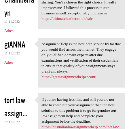
sharing. You've chosen the right choice. It really
impresses me. I followed this process in our
yn
business as well. exceptionally impressive
https://ultimateleather.co.uk/sale
11.11.2022
Adres
giANNA
Assignment Help is the best help service by far that
Assignment Help is the best
you would find across the internet. They engage
11.11.2022
only qualified domain experts after due
examinations and verification of their credentials
Adres
to ensure that quality of your assignments stays
premium, always.
https://greatassignmenthelper.com/
tort law
If you are having less time and still you are not
If you are having less time
able to complete your assignment then the best
assign...
solution to this problem is to go for genuine tort
law assignment help and complete your
assignment before the deadline.
12.11.2022
https://australianlawassignmenthelp.com/tort-law-