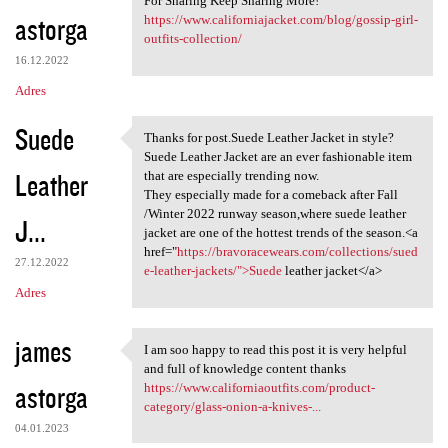
For Sharing Keep Sharing More!
astorga
https://www.californiajacket.com/blog/gossip-girl-
outfits-collection/
16.12.2022
Adres
Suede
Thanks for post.Suede Leather Jacket in style?
Thanks for post.Suede Leather
Suede Leather Jacket are an ever fashionable item
Leather
that are especially trending now.
They especially made for a comeback after Fall
/Winter 2022 runway season,where suede leather
J...
jacket are one of the hottest trends of the season.<a
href="
https://bravoracewears.com/collections/sued
27.12.2022
e-leather-jackets/">Suede
leather jacket</a>
Adres
james
I am soo happy to read this post it is very helpful
I am soo happy to read this
and full of knowledge content thanks
astorga
https://www.californiaoutfits.com/product-
category/glass-onion-a-knives-...
04.01.2023