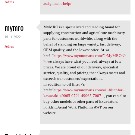
Adres
assignment-help/
mymro
MyMRO is a specialized and leading brand for
MyMRO is a specialized and
supplying construction and agriculture machinery
16.11.2022
parts for customers worldwide, along with the
belief of standing on large variety, fast delivery,
Adres
OEM quality, and the lowest price. At <a
href="
https://www.mymromarts.com/">MyMRO</a
>
, we always have what you need, always at low
prices. We are proud of our delivery, specialist
service, quality, and pricing that always meets and
exceeds our customers' expectations.
In addition to oil filter <a
href="
https://www.mymromarts.com/oil-filter-for-
kawasaki-49065-0721-49065-7007...
, you can also
buy other models or other parts of Excavators,
Forklift, Aerial Work Platforms AWP on our
website.