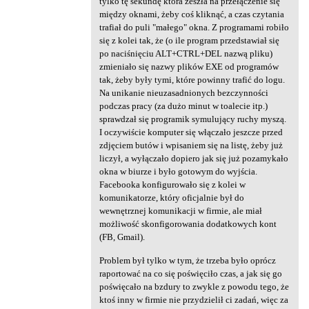
tylko tę sekundę która zeszła na przełączenie się
a
między oknami, żeby coś kliknąć, a czas czytania
trafiał do puli "małego" okna. Z programami robiło
r
się z kolei tak, że (o ile program przedstawiał się
z
po naciśnięciu ALT+CTRL+DEL nazwą pliku)
zmieniało się nazwy plików EXE od programów
e
tak, żeby były tymi, które powinny trafić do logu.
Na unikanie nieuzasadnionych bezczynności
podczas pracy (za dużo minut w toalecie itp.)
sprawdzał się programik symulujący ruchy myszą.
I oczywiście komputer się włączało jeszcze przed
zdjęciem butów i wpisaniem się na listę, żeby już
liczył, a wyłączało dopiero jak się już pozamykało
okna w biurze i było gotowym do wyjścia.
Facebooka konfigurowało się z kolei w
komunikatorze, który oficjalnie był do
wewnętrznej komunikacji w firmie, ale miał
możliwość skonfigorowania dodatkowych kont
(FB, Gmail).
Problem był tylko w tym, że trzeba było oprócz
raportować na co się poświęciło czas, a jak się go
poświęcało na bzdury to zwykle z powodu tego, że
ktoś inny w firmie nie przydzielił ci zadań, więc za