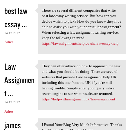
best law
There are several different companies that write
There are several different
best law essay writing service. But how can you
essay ...
decide which to pick? How do you know they'll be
able to assist you with your particular assignment?
When selecting a law assignment writing service,
14.12.2022
keep the following in mind.
Adres
https://lawassignmentshelp.co.uk/law-essay-help
Law
They can offer advice on how to approach the task
They can offer advice on how
and what you should be doing. There are several
Assignmen
websites that provide Law Assignment Help UK,
including this one from the UK, if you're still
having trouble. Simply enter your query into a
t ...
search engine to see what results are returned.
https://helpwithassignment.uk/law-assignment
14.12.2022
Adres
james
I Found Your Blog Very Much Informative. Thanks
I Found Your Blog Very Much