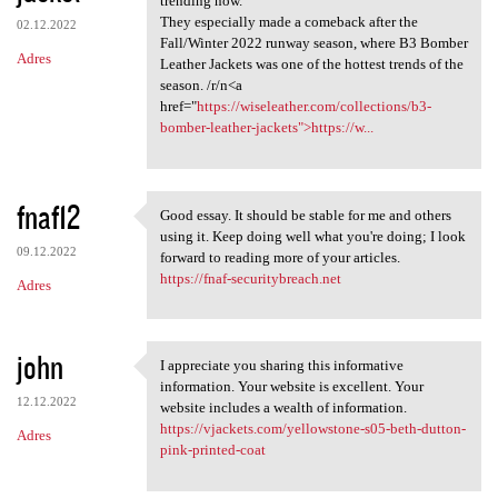
trending now.
They especially made a comeback after the
02.12.2022
Fall/Winter 2022 runway season, where B3 Bomber
Adres
Leather Jackets was one of the hottest trends of the
season. /r/n<a
href="
https://wiseleather.com/collections/b3-
bomber-leather-jackets">https://w...
fnaf12
Good essay. It should be stable for me and others
Good essay. It should be
using it. Keep doing well what you're doing; I look
09.12.2022
forward to reading more of your articles.
https://fnaf-securitybreach.net
Adres
john
I appreciate you sharing this informative
I appreciate you sharing this
information. Your website is excellent. Your
12.12.2022
website includes a wealth of information.
https://vjackets.com/yellowstone-s05-beth-dutton-
Adres
pink-printed-coat