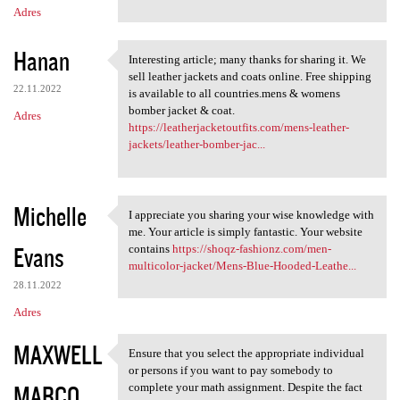
Adres
Hanan
Interesting article; many thanks for sharing it. We
Interesting article; many
sell leather jackets and coats online. Free shipping
22.11.2022
is available to all countries.mens & womens
bomber jacket & coat.
Adres
https://leatherjacketoutfits.com/mens-leather-
jackets/leather-bomber-jac...
Michelle
I appreciate you sharing your wise knowledge with
I appreciate you sharing your
me. Your article is simply fantastic. Your website
Evans
contains
https://shoqz-fashionz.com/men-
multicolor-jacket/Mens-Blue-Hooded-Leathe...
28.11.2022
Adres
MAXWELL
Ensure that you select the appropriate individual
Ensure that you select the
or persons if you want to pay somebody to
MARCO
complete your math assignment. Despite the fact