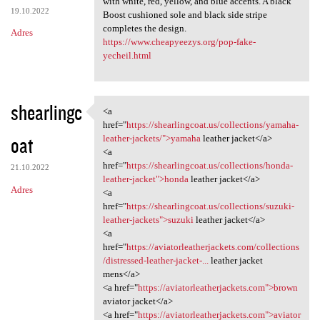
with white, red, yellow, and blue accents. A black
19.10.2022
Boost cushioned sole and black side stripe
completes the design.
Adres
https://www.cheapyeezys.org/pop-fake-
yecheil.html
shearlingc
<a
<a href="https:/
href="
https://shearlingcoat.us/collections/yamaha-
oat
leather-jackets/">yamaha
leather jacket</a>
<a
href="
https://shearlingcoat.us/collections/honda-
21.10.2022
leather-jacket">honda
leather jacket</a>
Adres
<a
href="
https://shearlingcoat.us/collections/suzuki-
leather-jackets">suzuki
leather jacket</a>
<a
href="
https://aviatorleatherjackets.com/collections
/distressed-leather-jacket-...
leather jacket
mens</a>
<a href="
https://aviatorleatherjackets.com">brown
aviator jacket</a>
<a href="
https://aviatorleatherjackets.com">aviator