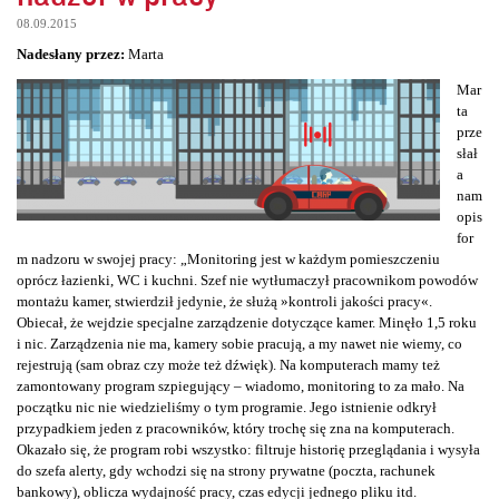
08.09.2015
Nadesłany przez:
Marta
Mar
ta
prze
słał
a
nam
opis
for
m nadzoru w swojej pracy: „Monitoring jest w każdym pomieszczeniu
oprócz łazienki, WC i kuchni. Szef nie wytłumaczył pracownikom powodów
montażu kamer, stwierdził jedynie, że służą »kontroli jakości pracy«.
Obiecał, że wejdzie specjalne zarządzenie dotyczące kamer. Minęło 1,5 roku
i nic. Zarządzenia nie ma, kamery sobie pracują, a my nawet nie wiemy, co
rejestrują (sam obraz czy może też dźwięk). Na komputerach mamy też
zamontowany program szpiegujący – wiadomo, monitoring to za mało. Na
początku nic nie wiedzieliśmy o tym programie. Jego istnienie odkrył
przypadkiem jeden z pracowników, który trochę się zna na komputerach.
Okazało się, że program robi wszystko: filtruje historię przeglądania i wysyła
do szefa alerty, gdy wchodzi się na strony prywatne (poczta, rachunek
bankowy), oblicza wydajność pracy, czas edycji jednego pliku itd.