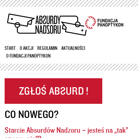
Przejdź
do
treści
START
O AKCJI
REGULAMIN
AKTUALNOŚCI
O FUNDACJI PANOPTYKON
CO NOWEGO?
Starcie Absurdów Nadzoru – jesteś na „tak”