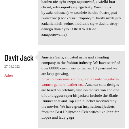
bardzo nie było czego raportować, a wielki brat
chciał, żeby raporty się zgadzały. Więc to już
bywała radosna (a w zasadzie bardzo frustrująca)
twórczość (i w okresie urlopowym, kiedy rozdający
zadania mieli wolne, modlenie się w duchu, żeby
danego dnia było COKOLWIEK do
zaraportowania).
Davit Jack
America Suits, a trusted name and a leading
America Suits, a trusted name
company in the fashion industry, We have satisfied
27.08.2022
over 60000 customers in the last 10 years and we
are keep growing,
Adres
https://americasuits.com/guardians-of-the-galaxy-
women-gamora-leather-co...
America suits designs
are based on celebrity fashion motivation and one
of our biggest super hit jackets include the Blade
Runner coat and Top Gun 2 Jacket motivated by
the movies, We have great inspirational jackets
from the Best Hollywood Celebrities like Jennifer
Lopez and lady gaga