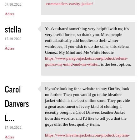
-commanders-varsity-jacket/
07.10.2022
Adres
stella
You've shared something very helpful with us; it's
You've shared something very
very useful for me, so thank you. Most people
17.10.2022
enthusiastically add hoodies to their winter
wardrobes; if you wish to do the same, this Selena
Adres
Gomez: My Mind and Me White Hoodie
https://www.paragonjackets.com/product/selena-
gomez-my-mind-and-me-white...
is the best option.
Carol
If you're looking for a website to buy Outfits, look
If you're looking for a
no further. Then you would go to the hleather
Danvers
jacket which is the best online store. They provide
a great assortment of every kind of clothing. I
recently bought a Carol Danvers Leather Jacket
L...
from this website, and I'd like to tell you that the
guys offer the best quality items.
17.10.2022
https://www.hleatherjackets.com/product/captain-
Adres