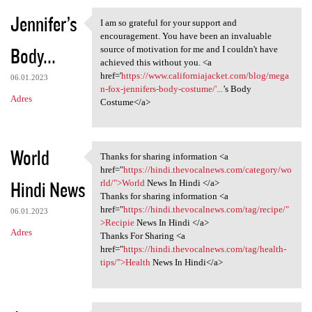
Jennifer’s
I am so grateful for your support and
I am so grateful for your
encouragement. You have been an invaluable
Body...
source of motivation for me and I couldn't have
achieved this without you. <a
href='
https://www.californiajacket.com/blog/mega
06.01.2023
n-fox-jennifers-body-costume/'...
’s Body
Adres
Costume</a>
World
Thanks for sharing information <a
Thanks for sharing
href="
https://hindi.thevocalnews.com/category/wo
Hindi News
rld/">World
News In Hindi </a>
Thanks for sharing information <a
href="
https://hindi.thevocalnews.com/tag/recipe/"
06.01.2023
>Recipie
News In Hindi </a>
Adres
Thanks For Sharing <a
href="
https://hindi.thevocalnews.com/tag/health-
tips/">Health
News In Hindi</a>