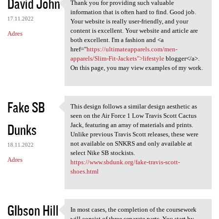
David John
Thank you for providing such valuable
Thank you for providing such
information that is often hard to find. Good job.
17.11.2022
Your website is really user-friendly, and your
content is excellent. Your website and article are
Adres
both excellent. I'm a fashion and <a
href="
https://ultimateapparels.com/men-
apparels/Slim-Fit-Jackets">lifestyle
blogger</a>.
On this page, you may view examples of my work.
Fake SB
This design follows a similar design aesthetic as
This design follows a similar
seen on the Air Force 1 Low Travis Scott Cactus
Dunks
Jack, featuring an array of materials and prints.
Unlike previous Travis Scott releases, these were
not available on SNKRS and only available at
18.11.2022
select Nike SB stockists.
Adres
https://www.sbdunk.org/fake-travis-scott-
shoes.html
GIbson Hill
In most cases, the completion of the coursework
In most cases, the completion
will consist of three separate parts. You start by