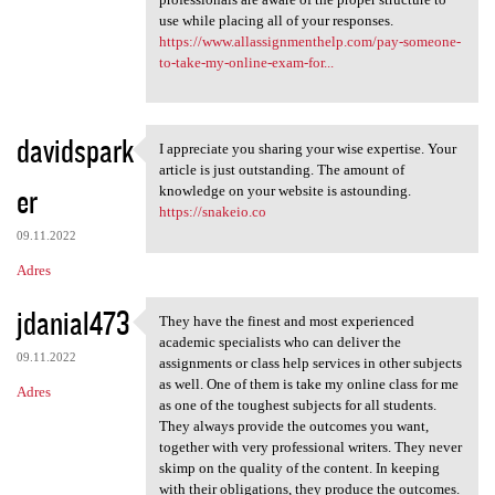
use while placing all of your responses.
https://www.allassignmenthelp.com/pay-someone-
to-take-my-online-exam-for...
davidspark
I appreciate you sharing your wise expertise. Your
I appreciate you sharing your
article is just outstanding. The amount of
er
knowledge on your website is astounding.
https://snakeio.co
09.11.2022
Adres
jdanial473
They have the finest and most experienced
They have the finest and most
academic specialists who can deliver the
09.11.2022
assignments or class help services in other subjects
as well. One of them is take my online class for me
Adres
as one of the toughest subjects for all students.
They always provide the outcomes you want,
together with very professional writers. They never
skimp on the quality of the content. In keeping
with their obligations, they produce the outcomes.