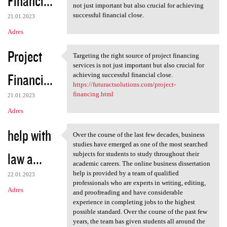
Financi...
not just important but also crucial for achieving
successful financial close.
21.01.2023
Adres
Project
Targeting the right source of project financing
Targeting the right source of
services is not just important but also crucial for
Financi...
achieving successful financial close.
https://futuractsolutions.com/project-
financing.html
21.01.2023
Adres
help with
Over the course of the last few decades, business
Over the course of the last
studies have emerged as one of the most searched
law a...
subjects for students to study throughout their
academic careers. The online business dissertation
help is provided by a team of qualified
22.01.2023
professionals who are experts in writing, editing,
Adres
and proofreading and have considerable
experience in completing jobs to the highest
possible standard. Over the course of the past few
years, the team has given students all around the