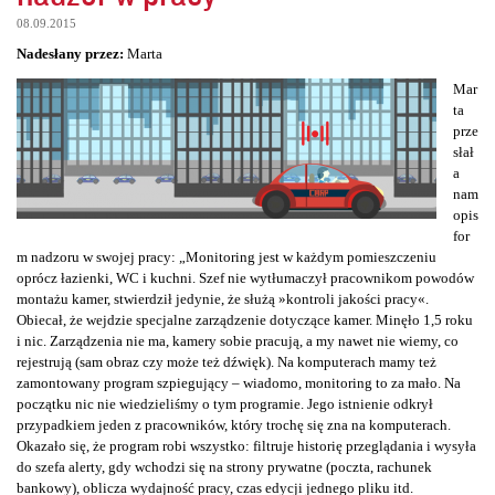
08.09.2015
Nadesłany przez:
Marta
Mar
ta
prze
słał
a
nam
opis
for
m nadzoru w swojej pracy: „Monitoring jest w każdym pomieszczeniu
oprócz łazienki, WC i kuchni. Szef nie wytłumaczył pracownikom powodów
montażu kamer, stwierdził jedynie, że służą »kontroli jakości pracy«.
Obiecał, że wejdzie specjalne zarządzenie dotyczące kamer. Minęło 1,5 roku
i nic. Zarządzenia nie ma, kamery sobie pracują, a my nawet nie wiemy, co
rejestrują (sam obraz czy może też dźwięk). Na komputerach mamy też
zamontowany program szpiegujący – wiadomo, monitoring to za mało. Na
początku nic nie wiedzieliśmy o tym programie. Jego istnienie odkrył
przypadkiem jeden z pracowników, który trochę się zna na komputerach.
Okazało się, że program robi wszystko: filtruje historię przeglądania i wysyła
do szefa alerty, gdy wchodzi się na strony prywatne (poczta, rachunek
bankowy), oblicza wydajność pracy, czas edycji jednego pliku itd.