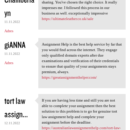
sharing. You've chosen the right choice. It really
impresses me. I followed this process in our
yn
business as well. exceptionally impressive
https://ultimateleather.co.uk/sale
11.11.2022
Adres
giANNA
Assignment Help is the best help service by far that
Assignment Help is the best
you would find across the internet. They engage
11.11.2022
only qualified domain experts after due
examinations and verification of their credentials
Adres
to ensure that quality of your assignments stays
premium, always.
https://greatassignmenthelper.com/
tort law
If you are having less time and still you are not
If you are having less time
able to complete your assignment then the best
assign...
solution to this problem is to go for genuine tort
law assignment help and complete your
assignment before the deadline.
12.11.2022
https://australianlawassignmenthelp.com/tort-law-