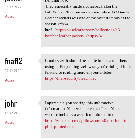
trending now.
They especially made a comeback after the
02.12.2022
Fall/Winter 2022 runway season, where B3 Bomber
Adres
Leather Jackets was one of the hottest trends of the
season. /r/n<a
href="
https://wiseleather.com/collections/b3-
bomber-leather-jackets">https://w...
fnaf12
Good essay. It should be stable for me and others
Good essay. It should be
using it. Keep doing well what you're doing; I look
09.12.2022
forward to reading more of your articles.
https://fnaf-securitybreach.net
Adres
john
I appreciate you sharing this informative
I appreciate you sharing this
information. Your website is excellent. Your
12.12.2022
website includes a wealth of information.
https://vjackets.com/yellowstone-s05-beth-dutton-
Adres
pink-printed-coat