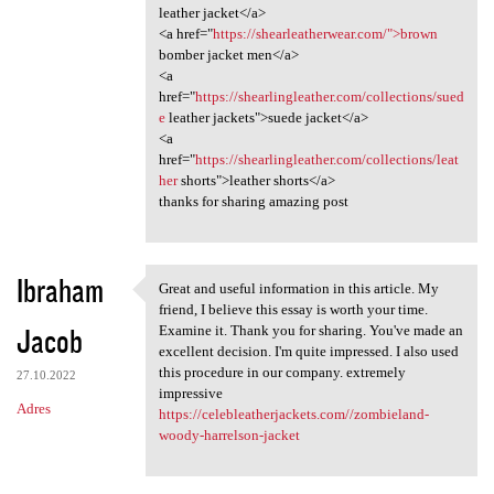
leather jacket</a>
<a href="
https://shearleatherwear.com/">brown
bomber jacket men</a>
<a
href="
https://shearlingleather.com/collections/sued
e
leather jackets">suede jacket</a>
<a
href="
https://shearlingleather.com/collections/leat
her
shorts">leather shorts</a>
thanks for sharing amazing post
Ibraham
Great and useful information in this article. My
Great and useful information
friend, I believe this essay is worth your time.
Jacob
Examine it. Thank you for sharing. You've made an
excellent decision. I'm quite impressed. I also used
this procedure in our company. extremely
27.10.2022
impressive
Adres
https://celebleatherjackets.com//zombieland-
woody-harrelson-jacket