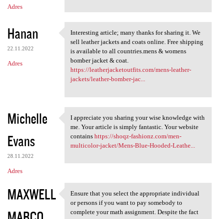
Adres
Hanan
Interesting article; many thanks for sharing it. We
Interesting article; many
sell leather jackets and coats online. Free shipping
22.11.2022
is available to all countries.mens & womens
bomber jacket & coat.
Adres
https://leatherjacketoutfits.com/mens-leather-
jackets/leather-bomber-jac...
Michelle
I appreciate you sharing your wise knowledge with
I appreciate you sharing your
me. Your article is simply fantastic. Your website
Evans
contains
https://shoqz-fashionz.com/men-
multicolor-jacket/Mens-Blue-Hooded-Leathe...
28.11.2022
Adres
MAXWELL
Ensure that you select the appropriate individual
Ensure that you select the
or persons if you want to pay somebody to
MARCO
complete your math assignment. Despite the fact