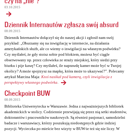
czy na „nie”?
03.10.2015
Dziennik Internautów zgłasza swój absurd
08.09.2015
Dziennik Internautów dołączył się do naszej akcji i zgłosił nam swój
przykład: „Oburzamy się na inwigilację w internecie, na działania
amerykańskich służb, ale co wiemy o inwigilacji na własnym podwórku?
Czy myślałeś, że gdy stoisz sobie pod blokiem, możesz być ciągle
obserwowany np. przez człowieka ze straży miejskiej, który siedzi przy
biurku i pije kawę? Czy myślałeś, ile naprawdę kamer może być w Twojej
okolicy? A może spojrzysz na mapkę, która może to ukazywać?”. Polecamy
artykuł Marcina Maja:
Ktoś nasikał pod kamerą, czyli inwigilacja z
perspektywy własnego podwórka
.
Checkpoint BUW
08.09.2015
Biblioteka Uniwersytecka w Warszawie. Jedna z najważniejszych bibliotek
akademickich w stolicy. Codziennie przewijają się przez nią setki studentów,
doktorantów i pracowników naukowych. Są również pasjonaci, samodzielni
badacze i warszawiacy, którzy poszukują niedostępnych gdzie indziej
pozycji. Wycieczka po mieście bez wizyty w BUW-ie też się nie liczy. W