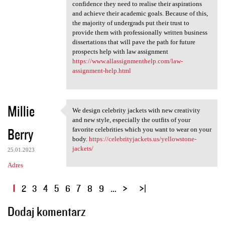
confidence they need to realise their aspirations
and achieve their academic goals. Because of this,
the majority of undergrads put their trust to
provide them with professionally written business
dissertations that will pave the path for future
prospects help with law assignment
https://www.allassignmenthelp.com/law-
assignment-help.html
Millie
We design celebrity jackets with new creativity
We design celebrity jackets
and new style, especially the outfits of your
Berry
favorite celebrities which you want to wear on your
body.
https://celebrityjackets.us/yellowstone-
jackets/
25.01.2023
Adres
S
1
2
3
4
5
6
7
8
9
…
t
Dodaj komentarz
r