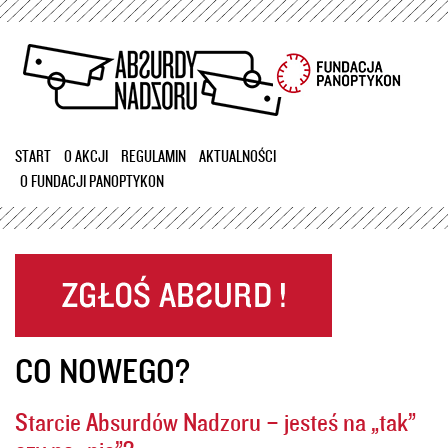
Przejdź
do
treści
START
O AKCJI
REGULAMIN
AKTUALNOŚCI
O FUNDACJI PANOPTYKON
CO NOWEGO?
Starcie Absurdów Nadzoru – jesteś na „tak”