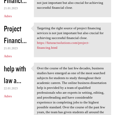
Financi...
not just important but also crucial for achieving
successful financial close.
21.01.2023
Adres
Project
Targeting the right source of project financing
Targeting the right source of
services is not just important but also crucial for
Financi...
achieving successful financial close.
https://futuractsolutions.com/project-
financing.html
21.01.2023
Adres
help with
Over the course of the last few decades, business
Over the course of the last
studies have emerged as one of the most searched
law a...
subjects for students to study throughout their
academic careers. The online business dissertation
help is provided by a team of qualified
22.01.2023
professionals who are experts in writing, editing,
Adres
and proofreading and have considerable
experience in completing jobs to the highest
possible standard. Over the course of the past few
years, the team has given students all around the