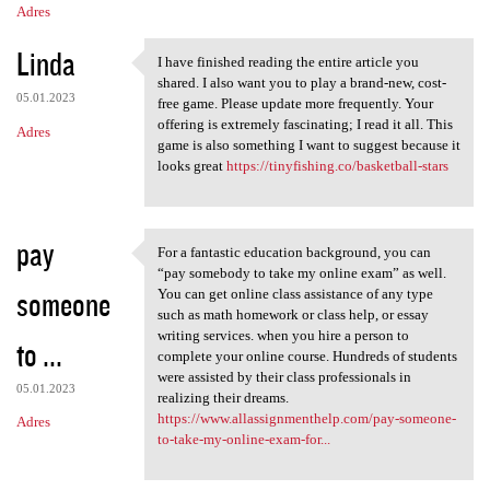
Adres
Linda
I have finished reading the entire article you
I have finished reading the
shared. I also want you to play a brand-new, cost-
05.01.2023
free game. Please update more frequently. Your
offering is extremely fascinating; I read it all. This
Adres
game is also something I want to suggest because it
looks great
https://tinyfishing.co/basketball-stars
pay
For a fantastic education background, you can
For a fantastic education
“pay somebody to take my online exam” as well.
someone
You can get online class assistance of any type
such as math homework or class help, or essay
writing services. when you hire a person to
to ...
complete your online course. Hundreds of students
were assisted by their class professionals in
05.01.2023
realizing their dreams.
https://www.allassignmenthelp.com/pay-someone-
Adres
to-take-my-online-exam-for...