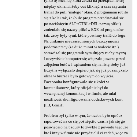
tylko tę sekundę która zeszła na przełączenie się
a
między oknami, żeby coś kliknąć, a czas czytania
trafiał do puli "małego" okna. Z programami robiło
r
się z kolei tak, że (o ile program przedstawiał się
z
po naciśnięciu ALT+CTRL+DEL nazwą pliku)
zmieniało się nazwy plików EXE od programów
e
tak, żeby były tymi, które powinny trafić do logu.
Na unikanie nieuzasadnionych bezczynności
podczas pracy (za dużo minut w toalecie itp.)
sprawdzał się programik symulujący ruchy myszą.
I oczywiście komputer się włączało jeszcze przed
zdjęciem butów i wpisaniem się na listę, żeby już
liczył, a wyłączało dopiero jak się już pozamykało
okna w biurze i było gotowym do wyjścia.
Facebooka konfigurowało się z kolei w
komunikatorze, który oficjalnie był do
wewnętrznej komunikacji w firmie, ale miał
możliwość skonfigorowania dodatkowych kont
(FB, Gmail).
Problem był tylko w tym, że trzeba było oprócz
raportować na co się poświęciło czas, a jak się go
poświęcało na bzdury to zwykle z powodu tego, że
ktoś inny w firmie nie przydzielił ci zadań, więc za