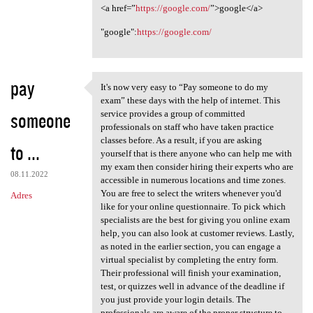
<a href=”
https://google.com/
”>google</a>
"google":
https://google.com/
pay
It's now very easy to “Pay someone to do my
It's now very easy to “Pay
exam” these days with the help of internet. This
someone
service provides a group of committed
professionals on staff who have taken practice
classes before. As a result, if you are asking
to ...
yourself that is there anyone who can help me with
my exam then consider hiring their experts who are
08.11.2022
accessible in numerous locations and time zones.
You are free to select the writers whenever you'd
Adres
like for your online questionnaire. To pick which
specialists are the best for giving you online exam
help, you can also look at customer reviews. Lastly,
as noted in the earlier section, you can engage a
virtual specialist by completing the entry form.
Their professional will finish your examination,
test, or quizzes well in advance of the deadline if
you just provide your login details. The
professionals are aware of the proper structure to