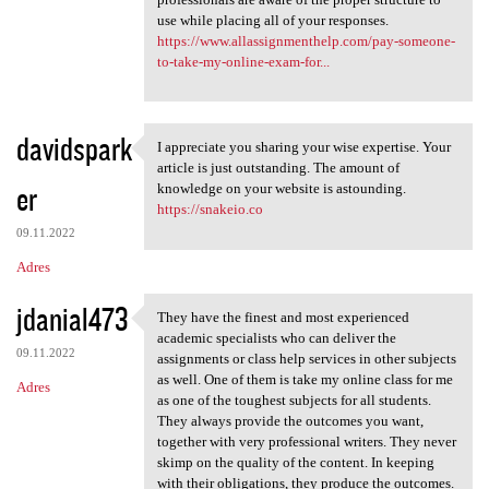
use while placing all of your responses.
https://www.allassignmenthelp.com/pay-someone-
to-take-my-online-exam-for...
davidspark
I appreciate you sharing your wise expertise. Your
I appreciate you sharing your
article is just outstanding. The amount of
er
knowledge on your website is astounding.
https://snakeio.co
09.11.2022
Adres
jdanial473
They have the finest and most experienced
They have the finest and most
academic specialists who can deliver the
09.11.2022
assignments or class help services in other subjects
as well. One of them is take my online class for me
Adres
as one of the toughest subjects for all students.
They always provide the outcomes you want,
together with very professional writers. They never
skimp on the quality of the content. In keeping
with their obligations, they produce the outcomes.