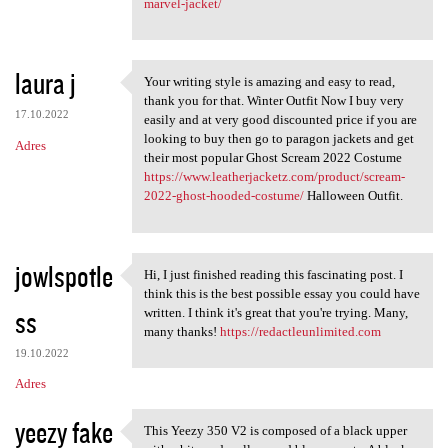
marvel-jacket/
laura j
Your writing style is amazing and easy to read,
Your writing style is amazing
thank you for that. Winter Outfit Now I buy very
17.10.2022
easily and at very good discounted price if you are
looking to buy then go to paragon jackets and get
Adres
their most popular Ghost Scream 2022 Costume
https://www.leatherjacketz.com/product/scream-
2022-ghost-hooded-costume/
Halloween Outfit.
jowlspotle
Hi, I just finished reading this fascinating post. I
Hi, I just finished reading
think this is the best possible essay you could have
ss
written. I think it's great that you're trying. Many,
many thanks!
https://redactleunlimited.com
19.10.2022
Adres
yeezy fake
This Yeezy 350 V2 is composed of a black upper
This Yeezy 350 V2 is composed