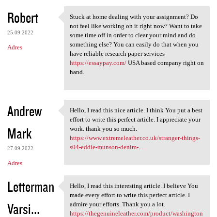
Robert
Stuck at home dealing with your assignment? Do
Stuck at home dealing with
not feel like working on it right now? Want to take
25.09.2022
some time off in order to clear your mind and do
something else? You can easily do that when you
Adres
have reliable research paper services
https://essaypay.com/
USA based company right on
hand.
Andrew
Hello, I read this nice article. I think You put a best
Hello, I read this nice
effort to write this perfect article. I appreciate your
Mark
work. thank you so much.
https://www.extremeleather.co.uk/stranger-things-
s04-eddie-munson-denim-...
27.09.2022
Adres
Letterman
Hello, I read this interesting article. I believe You
Hello, I read this
made every effort to write this perfect article. I
Varsi...
admire your efforts. Thank you a lot.
https://thegenuineleather.com/product/washington