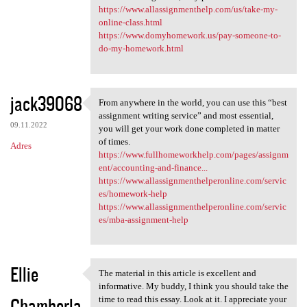
https://www.allassignmenthelp.com/us/take-my-
online-class.html
https://www.domyhomework.us/pay-someone-to-
do-my-homework.html
jack39068
From anywhere in the world, you can use this “best
From anywhere in the world,
assignment writing service” and most essential,
09.11.2022
you will get your work done completed in matter
of times.
Adres
https://www.fullhomeworkhelp.com/pages/assignm
ent/accounting-and-finance...
https://www.allassignmenthelperonline.com/servic
es/homework-help
https://www.allassignmenthelperonline.com/servic
es/mba-assignment-help
Ellie
The material in this article is excellent and
The material in this article
informative. My buddy, I think you should take the
Chamberla
time to read this essay. Look at it. I appreciate your