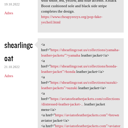
with white, red, yellow, and blue accents. A black
19.10.2022
Boost cushioned sole and black side stripe
completes the design.
Adres
https://www.cheapyeezys.org/pop-fake-
yecheil.html
shearlingc
<a
<a href="https:/
href="
https://shearlingcoat.us/collections/yamaha-
oat
leather-jackets/">yamaha
leather jacket</a>
<a
href="
https://shearlingcoat.us/collections/honda-
21.10.2022
leather-jacket">honda
leather jacket</a>
Adres
<a
href="
https://shearlingcoat.us/collections/suzuki-
leather-jackets">suzuki
leather jacket</a>
<a
href="
https://aviatorleatherjackets.com/collections
/distressed-leather-jacket-...
leather jacket
mens</a>
<a href="
https://aviatorleatherjackets.com">brown
aviator jacket</a>
<a href="
https://aviatorleatherjackets.com">aviator