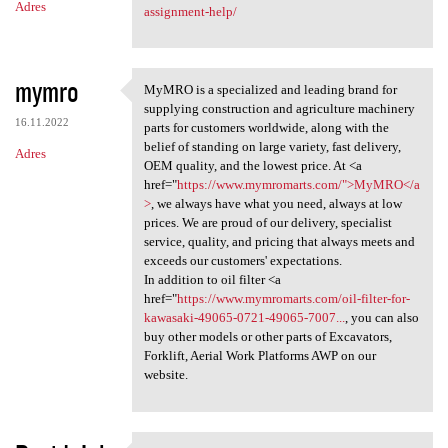
Adres
assignment-help/
mymro
MyMRO is a specialized and leading brand for
MyMRO is a specialized and
supplying construction and agriculture machinery
16.11.2022
parts for customers worldwide, along with the
belief of standing on large variety, fast delivery,
Adres
OEM quality, and the lowest price. At <a
href="
https://www.mymromarts.com/">MyMRO</a
>
, we always have what you need, always at low
prices. We are proud of our delivery, specialist
service, quality, and pricing that always meets and
exceeds our customers' expectations.
In addition to oil filter <a
href="
https://www.mymromarts.com/oil-filter-for-
kawasaki-49065-0721-49065-7007...
, you can also
buy other models or other parts of Excavators,
Forklift, Aerial Work Platforms AWP on our
website.