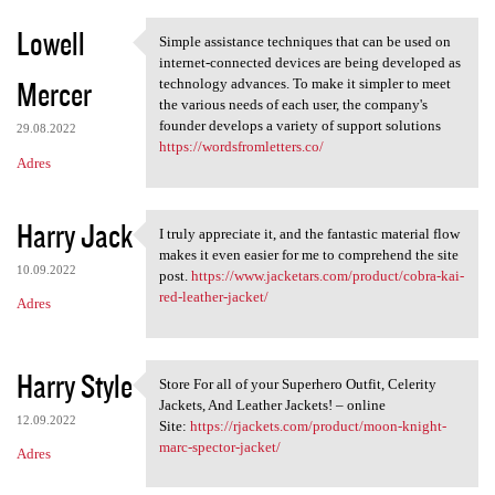
Lowell
Simple assistance techniques that can be used on
Simple assistance techniques
internet-connected devices are being developed as
Mercer
technology advances. To make it simpler to meet
the various needs of each user, the company's
founder develops a variety of support solutions
29.08.2022
https://wordsfromletters.co/
Adres
Harry Jack
I truly appreciate it, and the fantastic material flow
I truly appreciate it, and
makes it even easier for me to comprehend the site
10.09.2022
post.
https://www.jacketars.com/product/cobra-kai-
red-leather-jacket/
Adres
Harry Style
Store For all of your Superhero Outfit, Celerity
Store For all of your
Jackets, And Leather Jackets! – online
12.09.2022
Site:
https://rjackets.com/product/moon-knight-
marc-spector-jacket/
Adres