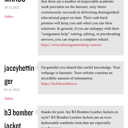
that there are a number of respectable academic
work providers on the Internet, only theirs
29.11.2022
continuously succeeds in delivering distinguished
Adres
educational paper on time. Their cash-back
promise will keep you safe when you use their
solutions. In general, if you are unhappy with their
“assignment help” writing, editing, or proofreading
services, you can request a complete refund.
https://www.allassignmenthelp.com/us/
jaceyhettin
I'm grateful you shared this useful knowledge. Your
I'm grateful you shared this
webpage is fantastic. Your website contains an
ger
incredible amount of information.
https://bobtherobber.co
01.12.2022
Adres
b3 bomber
thanks for post. Are B3 Bomber Leather Jackets in
thanks for post. Are B3
style? B3 Bomber Leather Jackets are an ever-
jacket
fashionable wardrobe item that are especially