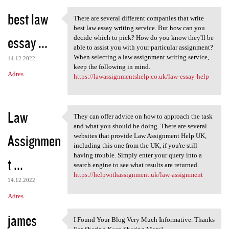
best law
There are several different companies that write
There are several different
best law essay writing service. But how can you
essay ...
decide which to pick? How do you know they'll be
able to assist you with your particular assignment?
When selecting a law assignment writing service,
14.12.2022
keep the following in mind.
Adres
https://lawassignmentshelp.co.uk/law-essay-help
Law
They can offer advice on how to approach the task
They can offer advice on how
and what you should be doing. There are several
Assignmen
websites that provide Law Assignment Help UK,
including this one from the UK, if you're still
having trouble. Simply enter your query into a
t ...
search engine to see what results are returned.
https://helpwithassignment.uk/law-assignment
14.12.2022
Adres
james
I Found Your Blog Very Much Informative. Thanks
I Found Your Blog Very Much