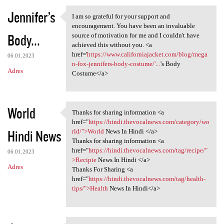
Jennifer’s
I am so grateful for your support and
I am so grateful for your
encouragement. You have been an invaluable
Body...
source of motivation for me and I couldn't have
achieved this without you. <a
href='
https://www.californiajacket.com/blog/mega
06.01.2023
n-fox-jennifers-body-costume/'...
’s Body
Adres
Costume</a>
World
Thanks for sharing information <a
Thanks for sharing
href="
https://hindi.thevocalnews.com/category/wo
Hindi News
rld/">World
News In Hindi </a>
Thanks for sharing information <a
href="
https://hindi.thevocalnews.com/tag/recipe/"
06.01.2023
>Recipie
News In Hindi </a>
Adres
Thanks For Sharing <a
href="
https://hindi.thevocalnews.com/tag/health-
tips/">Health
News In Hindi</a>