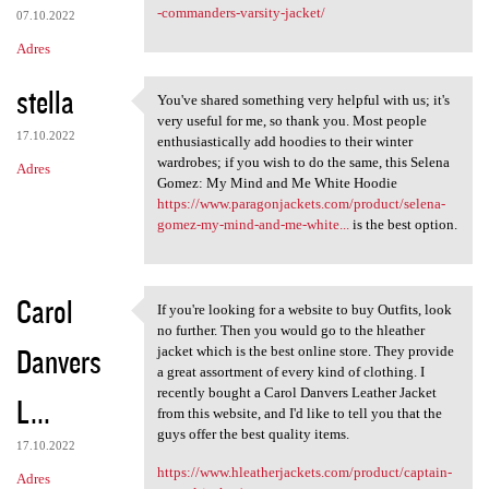
-commanders-varsity-jacket/
07.10.2022
Adres
stella
You've shared something very helpful with us; it's
You've shared something very
very useful for me, so thank you. Most people
17.10.2022
enthusiastically add hoodies to their winter
wardrobes; if you wish to do the same, this Selena
Adres
Gomez: My Mind and Me White Hoodie
https://www.paragonjackets.com/product/selena-
gomez-my-mind-and-me-white...
is the best option.
Carol
If you're looking for a website to buy Outfits, look
If you're looking for a
no further. Then you would go to the hleather
Danvers
jacket which is the best online store. They provide
a great assortment of every kind of clothing. I
recently bought a Carol Danvers Leather Jacket
L...
from this website, and I'd like to tell you that the
guys offer the best quality items.
17.10.2022
https://www.hleatherjackets.com/product/captain-
Adres