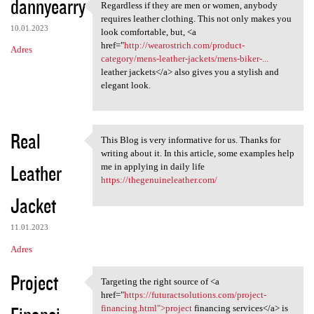
dannyearry
Regardless if they are men or women, anybody
Regardless if they are men or
requires leather clothing. This not only makes you
10.01.2023
look comfortable, but, <a
href="
http://wearostrich.com/product-
Adres
category/mens-leather-jackets/mens-biker-...
leather jackets</a> also gives you a stylish and
elegant look.
Real
This Blog is very informative for us. Thanks for
This Blog is very informative
writing about it. In this article, some examples help
Leather
me in applying in daily life
https://thegenuineleather.com/
Jacket
11.01.2023
Adres
Project
Targeting the right source of <a
Targeting the right source of
href="
https://futuractsolutions.com/project-
financing.html">project
financing services</a> is