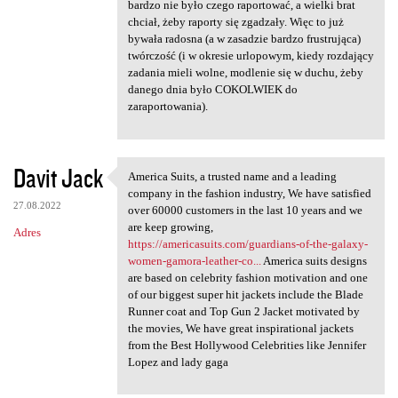
bardzo nie było czego raportować, a wielki brat
chciał, żeby raporty się zgadzały. Więc to już
bywała radosna (a w zasadzie bardzo frustrująca)
twórczość (i w okresie urlopowym, kiedy rozdający
zadania mieli wolne, modlenie się w duchu, żeby
danego dnia było COKOLWIEK do
zaraportowania).
Davit Jack
America Suits, a trusted name and a leading
America Suits, a trusted name
company in the fashion industry, We have satisfied
27.08.2022
over 60000 customers in the last 10 years and we
are keep growing,
Adres
https://americasuits.com/guardians-of-the-galaxy-
women-gamora-leather-co...
America suits designs
are based on celebrity fashion motivation and one
of our biggest super hit jackets include the Blade
Runner coat and Top Gun 2 Jacket motivated by
the movies, We have great inspirational jackets
from the Best Hollywood Celebrities like Jennifer
Lopez and lady gaga