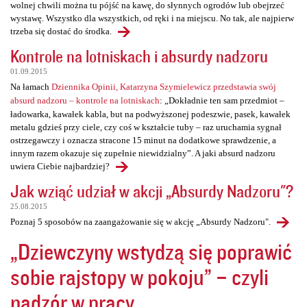
wolnej chwili można tu pójść na kawę, do słynnych ogrodów lub obejrzeć
wystawę. Wszystko dla wszystkich, od ręki i na miejscu. No tak, ale najpierw
trzeba się dostać do środka.
Kontrole na lotniskach i absurdy nadzoru
01.09.2015
Na łamach
Dziennika Opinii, Katarzyna Szymielewicz przedstawia swój
absurd nadzoru – kontrole na lotniskach
: „Dokładnie ten sam przedmiot –
ładowarka, kawałek kabla, but na podwyższonej podeszwie, pasek, kawałek
metalu gdzieś przy ciele, czy coś w kształcie tuby – raz uruchamia sygnał
ostrzegawczy i oznacza stracone 15 minut na dodatkowe sprawdzenie, a
innym razem okazuje się zupełnie niewidzialny”. A jaki absurd nadzoru
uwiera Ciebie najbardziej?
Jak wziąć udział w akcji „Absurdy Nadzoru"?
25.08.2015
Poznaj 5 sposobów na zaangażowanie się w akcję „Absurdy Nadzoru".
„Dziewczyny wstydzą się poprawić
sobie rajstopy w pokoju” – czyli
nadzór w pracy