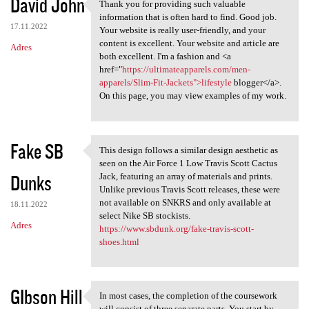
David John
Thank you for providing such valuable
Thank you for providing such
information that is often hard to find. Good job.
17.11.2022
Your website is really user-friendly, and your
content is excellent. Your website and article are
Adres
both excellent. I'm a fashion and <a
href="
https://ultimateapparels.com/men-
apparels/Slim-Fit-Jackets">lifestyle
blogger</a>.
On this page, you may view examples of my work.
Fake SB
This design follows a similar design aesthetic as
This design follows a similar
seen on the Air Force 1 Low Travis Scott Cactus
Dunks
Jack, featuring an array of materials and prints.
Unlike previous Travis Scott releases, these were
not available on SNKRS and only available at
18.11.2022
select Nike SB stockists.
Adres
https://www.sbdunk.org/fake-travis-scott-
shoes.html
GIbson Hill
In most cases, the completion of the coursework
In most cases, the completion
will consist of three separate parts. You start by