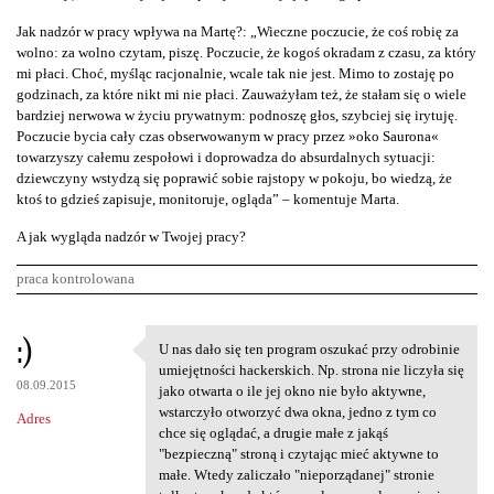
Jak nadzór w pracy wpływa na Martę?: „Wieczne poczucie, że coś robię za
wolno: za wolno czytam, piszę. Poczucie, że kogoś okradam z czasu, za który
mi płaci. Choć, myśląc racjonalnie, wcale tak nie jest. Mimo to zostaję po
godzinach, za które nikt mi nie płaci. Zauważyłam też, że stałam się o wiele
bardziej nerwowa w życiu prywatnym: podnoszę głos, szybciej się irytuję.
Poczucie bycia cały czas obserwowanym w pracy przez »oko Saurona«
towarzyszy całemu zespołowi i doprowadza do absurdalnych sytuacji:
dziewczyny wstydzą się poprawić sobie rajstopy w pokoju, bo wiedzą, że
ktoś to gdzieś zapisuje, monitoruje, ogląda” – komentuje Marta.
A jak wygląda nadzór w Twojej pracy?
praca kontrolowana
K
:)
U nas dało się ten program oszukać przy odrobinie
U nas dało się ten program
o
umiejętności hackerskich. Np. strona nie liczyła się
08.09.2015
m
jako otwarta o ile jej okno nie było aktywne,
wstarczyło otworzyć dwa okna, jedno z tym co
Adres
e
chce się oglądać, a drugie małe z jakąś
n
"bezpieczną" stroną i czytając mieć aktywne to
małe. Wtedy zaliczało "nieporządanej" stronie
t