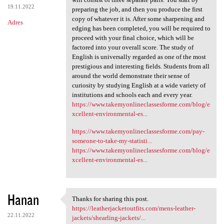
19.11.2022
preparing the job, and then you produce the first
copy of whatever it is. After some sharpening and
Adres
edging has been completed, you will be required to
proceed with your final choice, which will be
factored into your overall score. The study of
English is universally regarded as one of the most
prestigious and interesting fields. Students from all
around the world demonstrate their sense of
curiosity by studying English at a wide variety of
institutions and schools each and every year.
https://www.takemyonlineclassesforme.com/blog/e
xcellent-environmental-es...
https://www.takemyonlineclassesforme.com/pay-
someone-to-take-my-statisti...
https://www.takemyonlineclassesforme.com/blog/e
xcellent-environmental-es...
Hanan
Thanks for sharing this post.
Thanks for sharing this post.
https://leatherjacketoutfits.com/mens-leather-
22.11.2022
jackets/shearling-jackets/...