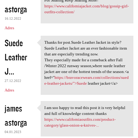
For Sharing Keep Sharing More!
astorga
https://www.californiajacket.com/blog/gossip-girl-
outfits-collection/
16.12.2022
Adres
Suede
Thanks for post.Suede Leather Jacket in style?
Thanks for post.Suede Leather
Suede Leather Jacket are an ever fashionable item
Leather
that are especially trending now.
They especially made for a comeback after Fall
/Winter 2022 runway season,where suede leather
J...
jacket are one of the hottest trends of the season.<a
href="
https://bravoracewears.com/collections/sued
27.12.2022
e-leather-jackets/">Suede
leather jacket</a>
Adres
james
I am soo happy to read this post it is very helpful
I am soo happy to read this
and full of knowledge content thanks
astorga
https://www.californiaoutfits.com/product-
category/glass-onion-a-knives-...
04.01.2023