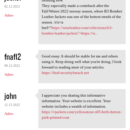
trending now.
They especially made a comeback after the
02.12.2022
Fall/Winter 2022 runway season, where B3 Bomber
Adres
Leather Jackets was one of the hottest trends of the
season. /r/n<a
href="
https://wiseleather.com/collections/b3-
bomber-leather-jackets">https://w...
fnaf12
Good essay. It should be stable for me and others
Good essay. It should be
using it. Keep doing well what you're doing; I look
09.12.2022
forward to reading more of your articles.
https://fnaf-securitybreach.net
Adres
john
I appreciate you sharing this informative
I appreciate you sharing this
information. Your website is excellent. Your
12.12.2022
website includes a wealth of information.
https://vjackets.com/yellowstone-s05-beth-dutton-
Adres
pink-printed-coat