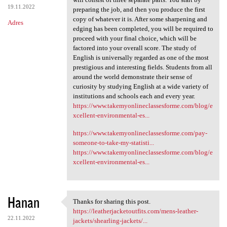
19.11.2022
preparing the job, and then you produce the first
copy of whatever it is. After some sharpening and
Adres
edging has been completed, you will be required to
proceed with your final choice, which will be
factored into your overall score. The study of
English is universally regarded as one of the most
prestigious and interesting fields. Students from all
around the world demonstrate their sense of
curiosity by studying English at a wide variety of
institutions and schools each and every year.
https://www.takemyonlineclassesforme.com/blog/e
xcellent-environmental-es...
https://www.takemyonlineclassesforme.com/pay-
someone-to-take-my-statisti...
https://www.takemyonlineclassesforme.com/blog/e
xcellent-environmental-es...
Hanan
Thanks for sharing this post.
Thanks for sharing this post.
https://leatherjacketoutfits.com/mens-leather-
22.11.2022
jackets/shearling-jackets/...