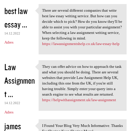
best law
There are several different companies that write
There are several different
best law essay writing service. But how can you
essay ...
decide which to pick? How do you know they'll be
able to assist you with your particular assignment?
When selecting a law assignment writing service,
14.12.2022
keep the following in mind.
Adres
https://lawassignmentshelp.co.uk/law-essay-help
Law
They can offer advice on how to approach the task
They can offer advice on how
and what you should be doing. There are several
Assignmen
websites that provide Law Assignment Help UK,
including this one from the UK, if you're still
having trouble. Simply enter your query into a
t ...
search engine to see what results are returned.
https://helpwithassignment.uk/law-assignment
14.12.2022
Adres
james
I Found Your Blog Very Much Informative. Thanks
I Found Your Blog Very Much