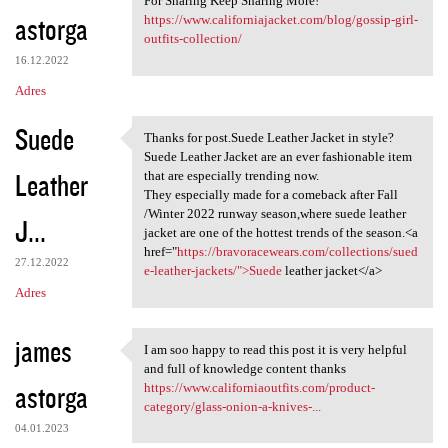
For Sharing Keep Sharing More!
astorga
https://www.californiajacket.com/blog/gossip-girl-
outfits-collection/
16.12.2022
Adres
Suede
Thanks for post.Suede Leather Jacket in style?
Thanks for post.Suede Leather
Suede Leather Jacket are an ever fashionable item
Leather
that are especially trending now.
They especially made for a comeback after Fall
/Winter 2022 runway season,where suede leather
J...
jacket are one of the hottest trends of the season.<a
href="
https://bravoracewears.com/collections/sued
27.12.2022
e-leather-jackets/">Suede
leather jacket</a>
Adres
james
I am soo happy to read this post it is very helpful
I am soo happy to read this
and full of knowledge content thanks
astorga
https://www.californiaoutfits.com/product-
category/glass-onion-a-knives-...
04.01.2023