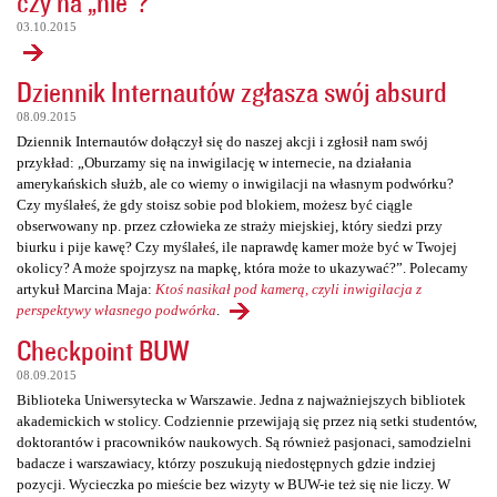
czy na „nie”?
03.10.2015
Dziennik Internautów zgłasza swój absurd
08.09.2015
Dziennik Internautów dołączył się do naszej akcji i zgłosił nam swój
przykład: „Oburzamy się na inwigilację w internecie, na działania
amerykańskich służb, ale co wiemy o inwigilacji na własnym podwórku?
Czy myślałeś, że gdy stoisz sobie pod blokiem, możesz być ciągle
obserwowany np. przez człowieka ze straży miejskiej, który siedzi przy
biurku i pije kawę? Czy myślałeś, ile naprawdę kamer może być w Twojej
okolicy? A może spojrzysz na mapkę, która może to ukazywać?”. Polecamy
artykuł Marcina Maja:
Ktoś nasikał pod kamerą, czyli inwigilacja z
perspektywy własnego podwórka
.
Checkpoint BUW
08.09.2015
Biblioteka Uniwersytecka w Warszawie. Jedna z najważniejszych bibliotek
akademickich w stolicy. Codziennie przewijają się przez nią setki studentów,
doktorantów i pracowników naukowych. Są również pasjonaci, samodzielni
badacze i warszawiacy, którzy poszukują niedostępnych gdzie indziej
pozycji. Wycieczka po mieście bez wizyty w BUW-ie też się nie liczy. W