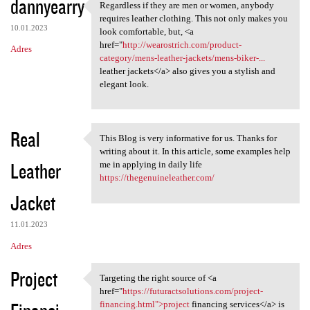
dannyearry
Regardless if they are men or women, anybody
Regardless if they are men or
requires leather clothing. This not only makes you
10.01.2023
look comfortable, but, <a
href="
http://wearostrich.com/product-
Adres
category/mens-leather-jackets/mens-biker-...
leather jackets</a> also gives you a stylish and
elegant look.
Real
This Blog is very informative for us. Thanks for
This Blog is very informative
writing about it. In this article, some examples help
Leather
me in applying in daily life
https://thegenuineleather.com/
Jacket
11.01.2023
Adres
Project
Targeting the right source of <a
Targeting the right source of
href="
https://futuractsolutions.com/project-
financing.html">project
financing services</a> is