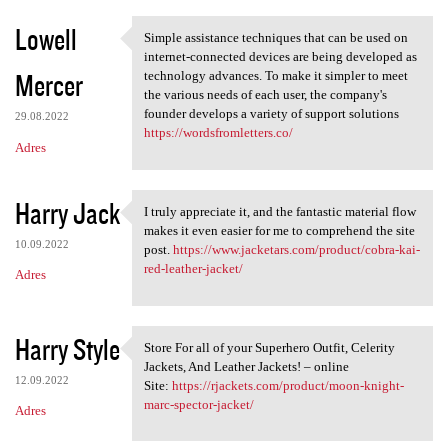
Lowell
Simple assistance techniques that can be used on
Simple assistance techniques
internet-connected devices are being developed as
Mercer
technology advances. To make it simpler to meet
the various needs of each user, the company's
founder develops a variety of support solutions
29.08.2022
https://wordsfromletters.co/
Adres
Harry Jack
I truly appreciate it, and the fantastic material flow
I truly appreciate it, and
makes it even easier for me to comprehend the site
10.09.2022
post.
https://www.jacketars.com/product/cobra-kai-
red-leather-jacket/
Adres
Harry Style
Store For all of your Superhero Outfit, Celerity
Store For all of your
Jackets, And Leather Jackets! – online
12.09.2022
Site:
https://rjackets.com/product/moon-knight-
marc-spector-jacket/
Adres