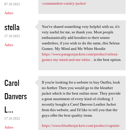
-commanders-varsity-jacket/
07.10.2022
Adres
stella
You've shared something very helpful with us; it's
You've shared something very
very useful for me, so thank you. Most people
17.10.2022
enthusiastically add hoodies to their winter
wardrobes; if you wish to do the same, this Selena
Adres
Gomez: My Mind and Me White Hoodie
https://www.paragonjackets.com/product/selena-
gomez-my-mind-and-me-white...
is the best option.
Carol
If you're looking for a website to buy Outfits, look
If you're looking for a
no further. Then you would go to the hleather
Danvers
jacket which is the best online store. They provide
a great assortment of every kind of clothing. I
recently bought a Carol Danvers Leather Jacket
L...
from this website, and I'd like to tell you that the
guys offer the best quality items.
17.10.2022
https://www.hleatherjackets.com/product/captain-
Adres