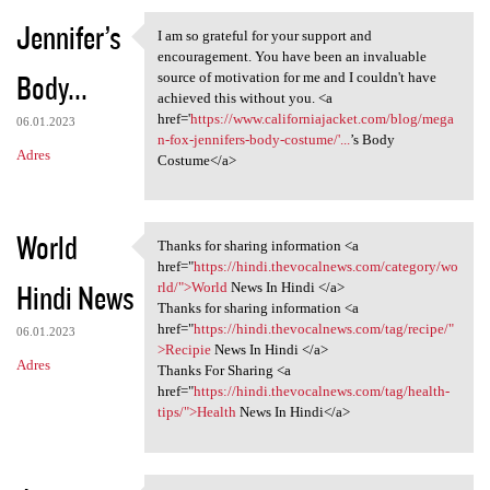
Jennifer’s
I am so grateful for your support and
I am so grateful for your
encouragement. You have been an invaluable
Body...
source of motivation for me and I couldn't have
achieved this without you. <a
href='
https://www.californiajacket.com/blog/mega
06.01.2023
n-fox-jennifers-body-costume/'...
’s Body
Adres
Costume</a>
World
Thanks for sharing information <a
Thanks for sharing
href="
https://hindi.thevocalnews.com/category/wo
Hindi News
rld/">World
News In Hindi </a>
Thanks for sharing information <a
href="
https://hindi.thevocalnews.com/tag/recipe/"
06.01.2023
>Recipie
News In Hindi </a>
Adres
Thanks For Sharing <a
href="
https://hindi.thevocalnews.com/tag/health-
tips/">Health
News In Hindi</a>