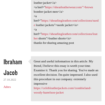
leather jacket</a>
<a href="
https://shearleatherwear.com/">brown
bomber jacket men</a>
<a
href="
https://shearlingleather.com/collections/sued
e
leather jackets">suede jacket</a>
<a
href="
https://shearlingleather.com/collections/leat
her
shorts">leather shorts</a>
thanks for sharing amazing post
Ibraham
Great and useful information in this article. My
Great and useful information
friend, I believe this essay is worth your time.
Jacob
Examine it. Thank you for sharing. You've made an
excellent decision. I'm quite impressed. I also used
this procedure in our company. extremely
27.10.2022
impressive
Adres
https://celebleatherjackets.com//zombieland-
woody-harrelson-jacket