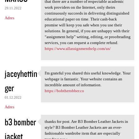
that there are a number of respectable academic
work providers on the Internet, only theirs
29.11.2022
continuously succeeds in delivering distinguished
Adres
educational paper on time. Their cash-back
promise will keep you safe when you use their
solutions. In general, if you are unhappy with their
“assignment help” writing, editing, or proofreading
services, you can request a complete refund.
https://www.allassignmenthelp.com/us/
jaceyhettin
I'm grateful you shared this useful knowledge. Your
I'm grateful you shared this
webpage is fantastic. Your website contains an
ger
incredible amount of information.
https://bobtherobber.co
01.12.2022
Adres
b3 bomber
thanks for post. Are B3 Bomber Leather Jackets in
thanks for post. Are B3
style? B3 Bomber Leather Jackets are an ever-
jacket
fashionable wardrobe item that are especially