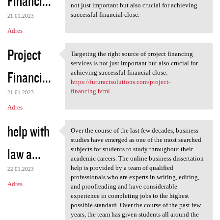
Financi...
not just important but also crucial for achieving
successful financial close.
21.01.2023
Adres
Project
Targeting the right source of project financing
Targeting the right source of
services is not just important but also crucial for
Financi...
achieving successful financial close.
https://futuractsolutions.com/project-
financing.html
21.01.2023
Adres
help with
Over the course of the last few decades, business
Over the course of the last
studies have emerged as one of the most searched
law a...
subjects for students to study throughout their
academic careers. The online business dissertation
help is provided by a team of qualified
22.01.2023
professionals who are experts in writing, editing,
Adres
and proofreading and have considerable
experience in completing jobs to the highest
possible standard. Over the course of the past few
years, the team has given students all around the