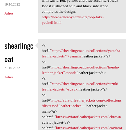
with white, red, yellow, and blue accents. A black
19.10.2022
Boost cushioned sole and black side stripe
completes the design.
Adres
https://www.cheapyeezys.org/pop-fake-
yecheil.html
shearlingc
<a
<a href="https:/
href="
https://shearlingcoat.us/collections/yamaha-
oat
leather-jackets/">yamaha
leather jacket</a>
<a
href="
https://shearlingcoat.us/collections/honda-
21.10.2022
leather-jacket">honda
leather jacket</a>
Adres
<a
href="
https://shearlingcoat.us/collections/suzuki-
leather-jackets">suzuki
leather jacket</a>
<a
href="
https://aviatorleatherjackets.com/collections
/distressed-leather-jacket-...
leather jacket
mens</a>
<a href="
https://aviatorleatherjackets.com">brown
aviator jacket</a>
<a href="
https://aviatorleatherjackets.com">aviator