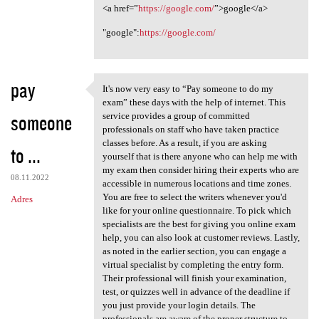
<a href=”
https://google.com/
”>google</a>
"google":
https://google.com/
pay
It's now very easy to “Pay someone to do my
It's now very easy to “Pay
exam” these days with the help of internet. This
someone
service provides a group of committed
professionals on staff who have taken practice
classes before. As a result, if you are asking
to ...
yourself that is there anyone who can help me with
my exam then consider hiring their experts who are
08.11.2022
accessible in numerous locations and time zones.
You are free to select the writers whenever you'd
Adres
like for your online questionnaire. To pick which
specialists are the best for giving you online exam
help, you can also look at customer reviews. Lastly,
as noted in the earlier section, you can engage a
virtual specialist by completing the entry form.
Their professional will finish your examination,
test, or quizzes well in advance of the deadline if
you just provide your login details. The
professionals are aware of the proper structure to