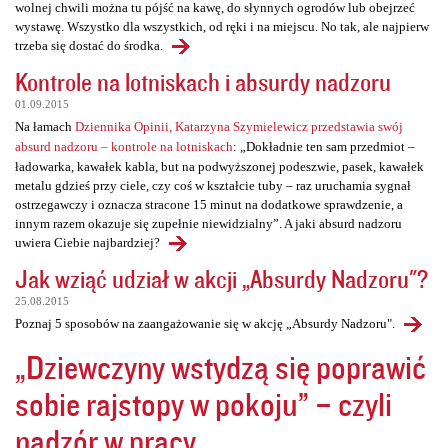
wolnej chwili można tu pójść na kawę, do słynnych ogrodów lub obejrzeć
wystawę. Wszystko dla wszystkich, od ręki i na miejscu. No tak, ale najpierw
trzeba się dostać do środka.
Kontrole na lotniskach i absurdy nadzoru
01.09.2015
Na łamach
Dziennika Opinii, Katarzyna Szymielewicz przedstawia swój
absurd nadzoru – kontrole na lotniskach
: „Dokładnie ten sam przedmiot –
ładowarka, kawałek kabla, but na podwyższonej podeszwie, pasek, kawałek
metalu gdzieś przy ciele, czy coś w kształcie tuby – raz uruchamia sygnał
ostrzegawczy i oznacza stracone 15 minut na dodatkowe sprawdzenie, a
innym razem okazuje się zupełnie niewidzialny”. A jaki absurd nadzoru
uwiera Ciebie najbardziej?
Jak wziąć udział w akcji „Absurdy Nadzoru"?
25.08.2015
Poznaj 5 sposobów na zaangażowanie się w akcję „Absurdy Nadzoru".
„Dziewczyny wstydzą się poprawić
sobie rajstopy w pokoju” – czyli
nadzór w pracy