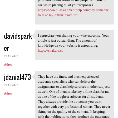
use while placing all of your responses.
https://www.allassignmenthelp.com/pay-someone-
to-take-my-online-exam-for...
davidspark
I appreciate you sharing your wise expertise. Your
I appreciate you sharing your
article is just outstanding. The amount of
er
knowledge on your website is astounding.
https://snakeio.co
09.11.2022
Adres
jdanial473
They have the finest and most experienced
They have the finest and most
academic specialists who can deliver the
09.11.2022
assignments or class help services in other subjects
as well. One of them is take my online class for me
Adres
as one of the toughest subjects for all students.
They always provide the outcomes you want,
together with very professional writers. They never
skimp on the quality of the content. In keeping
with their obligations, they produce the outcomes.