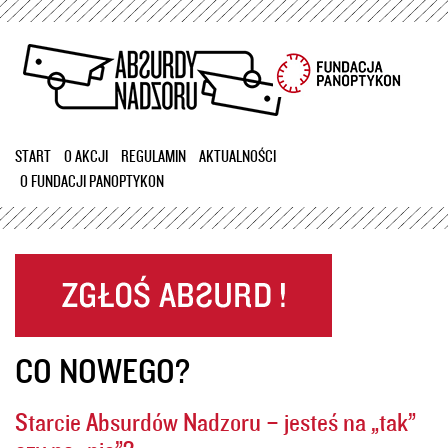
Przejdź
do
treści
START
O AKCJI
REGULAMIN
AKTUALNOŚCI
O FUNDACJI PANOPTYKON
CO NOWEGO?
Starcie Absurdów Nadzoru – jesteś na „tak”