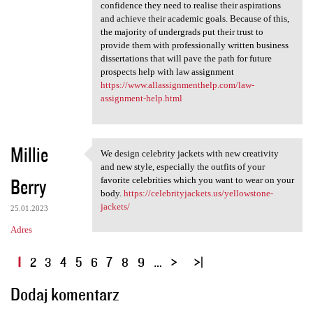
confidence they need to realise their aspirations
and achieve their academic goals. Because of this,
the majority of undergrads put their trust to
provide them with professionally written business
dissertations that will pave the path for future
prospects help with law assignment
https://www.allassignmenthelp.com/law-
assignment-help.html
Millie
We design celebrity jackets with new creativity
We design celebrity jackets
and new style, especially the outfits of your
Berry
favorite celebrities which you want to wear on your
body.
https://celebrityjackets.us/yellowstone-
jackets/
25.01.2023
Adres
S
1
2
3
4
5
6
7
8
9
…
t
Dodaj komentarz
r