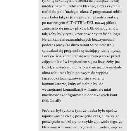
tylko tę sekundę która zeszła na przełączenie się
a
między oknami, żeby coś kliknąć, a czas czytania
trafiał do puli "małego" okna. Z programami robiło
r
się z kolei tak, że (o ile program przedstawiał się
z
po naciśnięciu ALT+CTRL+DEL nazwą pliku)
zmieniało się nazwy plików EXE od programów
e
tak, żeby były tymi, które powinny trafić do logu.
Na unikanie nieuzasadnionych bezczynności
podczas pracy (za dużo minut w toalecie itp.)
sprawdzał się programik symulujący ruchy myszą.
I oczywiście komputer się włączało jeszcze przed
zdjęciem butów i wpisaniem się na listę, żeby już
liczył, a wyłączało dopiero jak się już pozamykało
okna w biurze i było gotowym do wyjścia.
Facebooka konfigurowało się z kolei w
komunikatorze, który oficjalnie był do
wewnętrznej komunikacji w firmie, ale miał
możliwość skonfigorowania dodatkowych kont
(FB, Gmail).
Problem był tylko w tym, że trzeba było oprócz
raportować na co się poświęciło czas, a jak się go
poświęcało na bzdury to zwykle z powodu tego, że
ktoś inny w firmie nie przydzielił ci zadań, więc za