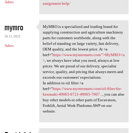
Adres
assignment-help/
mymro
MyMRO is a specialized and leading brand for
MyMRO is a specialized and
supplying construction and agriculture machinery
16.11.2022
parts for customers worldwide, along with the
belief of standing on large variety, fast delivery,
Adres
OEM quality, and the lowest price. At <a
href="
https://www.mymromarts.com/">MyMRO</a
>
, we always have what you need, always at low
prices. We are proud of our delivery, specialist
service, quality, and pricing that always meets and
exceeds our customers' expectations.
In addition to oil filter <a
href="
https://www.mymromarts.com/oil-filter-for-
kawasaki-49065-0721-49065-7007...
, you can also
buy other models or other parts of Excavators,
Forklift, Aerial Work Platforms AWP on our
website.