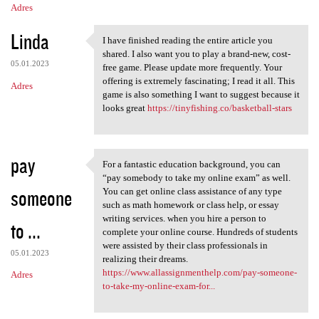
Adres
Linda
I have finished reading the entire article you
I have finished reading the
shared. I also want you to play a brand-new, cost-
05.01.2023
free game. Please update more frequently. Your
offering is extremely fascinating; I read it all. This
Adres
game is also something I want to suggest because it
looks great
https://tinyfishing.co/basketball-stars
pay
For a fantastic education background, you can
For a fantastic education
“pay somebody to take my online exam” as well.
someone
You can get online class assistance of any type
such as math homework or class help, or essay
writing services. when you hire a person to
to ...
complete your online course. Hundreds of students
were assisted by their class professionals in
05.01.2023
realizing their dreams.
https://www.allassignmenthelp.com/pay-someone-
Adres
to-take-my-online-exam-for...