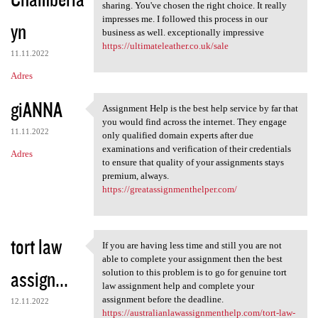
sharing. You've chosen the right choice. It really
impresses me. I followed this process in our
yn
business as well. exceptionally impressive
https://ultimateleather.co.uk/sale
11.11.2022
Adres
giANNA
Assignment Help is the best help service by far that
Assignment Help is the best
you would find across the internet. They engage
11.11.2022
only qualified domain experts after due
examinations and verification of their credentials
Adres
to ensure that quality of your assignments stays
premium, always.
https://greatassignmenthelper.com/
tort law
If you are having less time and still you are not
If you are having less time
able to complete your assignment then the best
assign...
solution to this problem is to go for genuine tort
law assignment help and complete your
assignment before the deadline.
12.11.2022
https://australianlawassignmenthelp.com/tort-law-