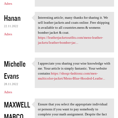
Adres
Hanan
Interesting article; many thanks for sharing it. We
Interesting article; many
sell leather jackets and coats online. Free shipping
22.11.2022
is available to all countries.mens & womens
bomber jacket & coat.
Adres
https://leatherjacketoutfits.com/mens-leather-
jackets/leather-bomber-jac...
Michelle
I appreciate you sharing your wise knowledge with
I appreciate you sharing your
me. Your article is simply fantastic. Your website
Evans
contains
https://shoqz-fashionz.com/men-
multicolor-jacket/Mens-Blue-Hooded-Leathe...
28.11.2022
Adres
MAXWELL
Ensure that you select the appropriate individual
Ensure that you select the
or persons if you want to pay somebody to
MARCO
complete your math assignment. Despite the fact