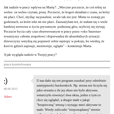
Jak nadzór w pracy wpływa na Martę?: „Wieczne poczucie, że coś robię za
wolno: za wolno czytam, piszę. Poczucie, że kogoś okradam z czasu, za który
mi płaci. Choć, myśląc racjonalnie, wcale tak nie jest. Mimo to zostaję po
godzinach, za które nikt mi nie płaci. Zauważyłam też, że stałam się o wiele
bardziej nerwowa w życiu prywatnym: podnoszę głos, szybciej się irytuję.
Poczucie bycia cały czas obserwowanym w pracy przez »oko Saurona«
towarzyszy całemu zespołowi i doprowadza do absurdalnych sytuacji:
dziewczyny wstydzą się poprawić sobie rajstopy w pokoju, bo wiedzą, że
ktoś to gdzieś zapisuje, monitoruje, ogląda” – komentuje Marta.
A jak wygląda nadzór w Twojej pracy?
praca kontrolowana
K
:)
U nas dało się ten program oszukać przy odrobinie
U nas dało się ten program
o
umiejętności hackerskich. Np. strona nie liczyła się
08.09.2015
m
jako otwarta o ile jej okno nie było aktywne,
wstarczyło otworzyć dwa okna, jedno z tym co
Adres
e
chce się oglądać, a drugie małe z jakąś
n
"bezpieczną" stroną i czytając mieć aktywne to
małe. Wtedy zaliczało "nieporządanej" stronie
t