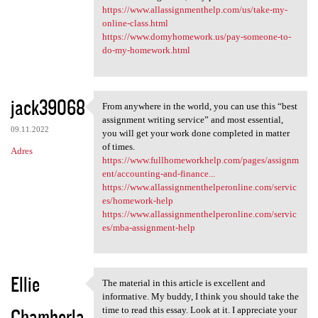
https://www.allassignmenthelp.com/us/take-my-
online-class.html
https://www.domyhomework.us/pay-someone-to-
do-my-homework.html
jack39068
From anywhere in the world, you can use this “best
From anywhere in the world,
assignment writing service” and most essential,
09.11.2022
you will get your work done completed in matter
of times.
Adres
https://www.fullhomeworkhelp.com/pages/assignm
ent/accounting-and-finance...
https://www.allassignmenthelperonline.com/servic
es/homework-help
https://www.allassignmenthelperonline.com/servic
es/mba-assignment-help
Ellie
The material in this article is excellent and
The material in this article
informative. My buddy, I think you should take the
Chamberla
time to read this essay. Look at it. I appreciate your