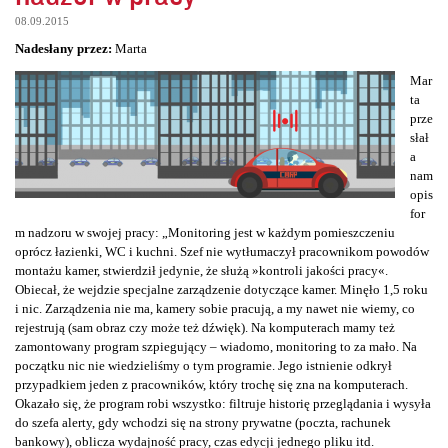
08.09.2015
Nadesłany przez:
Marta
Mar
ta
prze
słał
a
nam
opis
for
m nadzoru w swojej pracy: „Monitoring jest w każdym pomieszczeniu
oprócz łazienki, WC i kuchni. Szef nie wytłumaczył pracownikom powodów
montażu kamer, stwierdził jedynie, że służą »kontroli jakości pracy«.
Obiecał, że wejdzie specjalne zarządzenie dotyczące kamer. Minęło 1,5 roku
i nic. Zarządzenia nie ma, kamery sobie pracują, a my nawet nie wiemy, co
rejestrują (sam obraz czy może też dźwięk). Na komputerach mamy też
zamontowany program szpiegujący – wiadomo, monitoring to za mało. Na
początku nic nie wiedzieliśmy o tym programie. Jego istnienie odkrył
przypadkiem jeden z pracowników, który trochę się zna na komputerach.
Okazało się, że program robi wszystko: filtruje historię przeglądania i wysyła
do szefa alerty, gdy wchodzi się na strony prywatne (poczta, rachunek
bankowy), oblicza wydajność pracy, czas edycji jednego pliku itd.