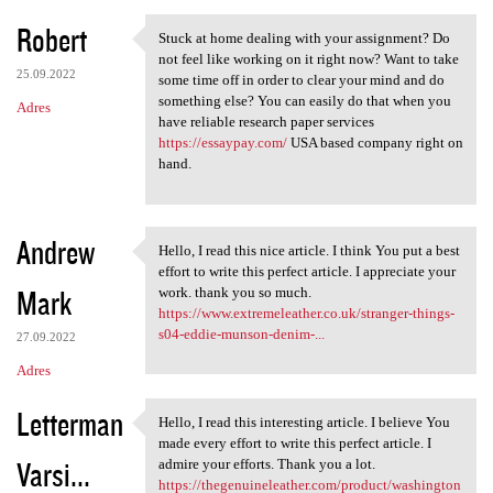
Robert
Stuck at home dealing with your assignment? Do
Stuck at home dealing with
not feel like working on it right now? Want to take
25.09.2022
some time off in order to clear your mind and do
something else? You can easily do that when you
Adres
have reliable research paper services
https://essaypay.com/
USA based company right on
hand.
Andrew
Hello, I read this nice article. I think You put a best
Hello, I read this nice
effort to write this perfect article. I appreciate your
Mark
work. thank you so much.
https://www.extremeleather.co.uk/stranger-things-
s04-eddie-munson-denim-...
27.09.2022
Adres
Letterman
Hello, I read this interesting article. I believe You
Hello, I read this
made every effort to write this perfect article. I
Varsi...
admire your efforts. Thank you a lot.
https://thegenuineleather.com/product/washington