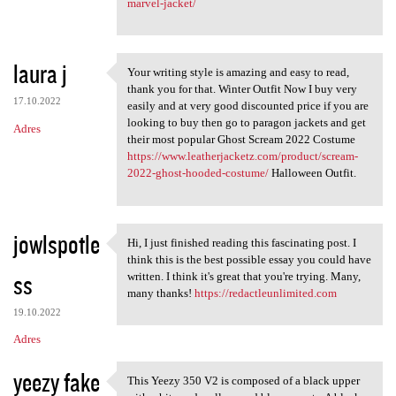
marvel-jacket/
laura j
Your writing style is amazing and easy to read,
Your writing style is amazing
thank you for that. Winter Outfit Now I buy very
17.10.2022
easily and at very good discounted price if you are
looking to buy then go to paragon jackets and get
Adres
their most popular Ghost Scream 2022 Costume
https://www.leatherjacketz.com/product/scream-
2022-ghost-hooded-costume/
Halloween Outfit.
jowlspotle
Hi, I just finished reading this fascinating post. I
Hi, I just finished reading
think this is the best possible essay you could have
ss
written. I think it's great that you're trying. Many,
many thanks!
https://redactleunlimited.com
19.10.2022
Adres
yeezy fake
This Yeezy 350 V2 is composed of a black upper
This Yeezy 350 V2 is composed