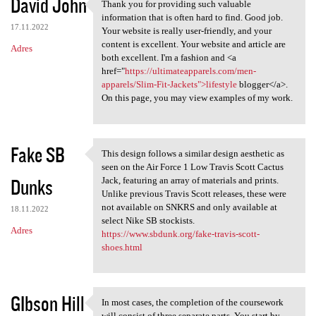
David John
Thank you for providing such valuable
Thank you for providing such
information that is often hard to find. Good job.
17.11.2022
Your website is really user-friendly, and your
content is excellent. Your website and article are
Adres
both excellent. I'm a fashion and <a
href="
https://ultimateapparels.com/men-
apparels/Slim-Fit-Jackets">lifestyle
blogger</a>.
On this page, you may view examples of my work.
Fake SB
This design follows a similar design aesthetic as
This design follows a similar
seen on the Air Force 1 Low Travis Scott Cactus
Dunks
Jack, featuring an array of materials and prints.
Unlike previous Travis Scott releases, these were
not available on SNKRS and only available at
18.11.2022
select Nike SB stockists.
Adres
https://www.sbdunk.org/fake-travis-scott-
shoes.html
GIbson Hill
In most cases, the completion of the coursework
In most cases, the completion
will consist of three separate parts. You start by