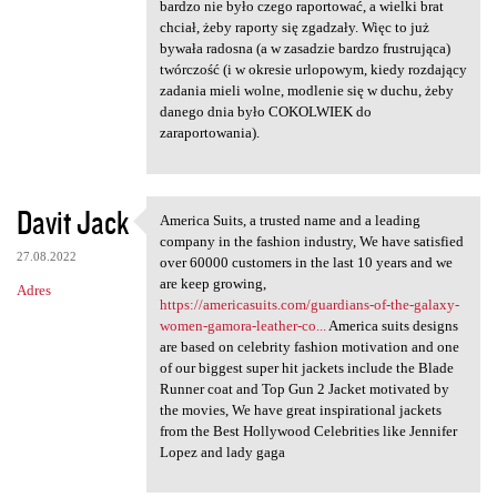
bardzo nie było czego raportować, a wielki brat
chciał, żeby raporty się zgadzały. Więc to już
bywała radosna (a w zasadzie bardzo frustrująca)
twórczość (i w okresie urlopowym, kiedy rozdający
zadania mieli wolne, modlenie się w duchu, żeby
danego dnia było COKOLWIEK do
zaraportowania).
Davit Jack
America Suits, a trusted name and a leading
America Suits, a trusted name
company in the fashion industry, We have satisfied
27.08.2022
over 60000 customers in the last 10 years and we
are keep growing,
Adres
https://americasuits.com/guardians-of-the-galaxy-
women-gamora-leather-co...
America suits designs
are based on celebrity fashion motivation and one
of our biggest super hit jackets include the Blade
Runner coat and Top Gun 2 Jacket motivated by
the movies, We have great inspirational jackets
from the Best Hollywood Celebrities like Jennifer
Lopez and lady gaga