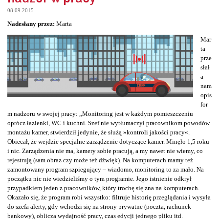
08.09.2015
Nadesłany przez:
Marta
Mar
ta
prze
słał
a
nam
opis
for
m nadzoru w swojej pracy: „Monitoring jest w każdym pomieszczeniu
oprócz łazienki, WC i kuchni. Szef nie wytłumaczył pracownikom powodów
montażu kamer, stwierdził jedynie, że służą »kontroli jakości pracy«.
Obiecał, że wejdzie specjalne zarządzenie dotyczące kamer. Minęło 1,5 roku
i nic. Zarządzenia nie ma, kamery sobie pracują, a my nawet nie wiemy, co
rejestrują (sam obraz czy może też dźwięk). Na komputerach mamy też
zamontowany program szpiegujący – wiadomo, monitoring to za mało. Na
początku nic nie wiedzieliśmy o tym programie. Jego istnienie odkrył
przypadkiem jeden z pracowników, który trochę się zna na komputerach.
Okazało się, że program robi wszystko: filtruje historię przeglądania i wysyła
do szefa alerty, gdy wchodzi się na strony prywatne (poczta, rachunek
bankowy), oblicza wydajność pracy, czas edycji jednego pliku itd.