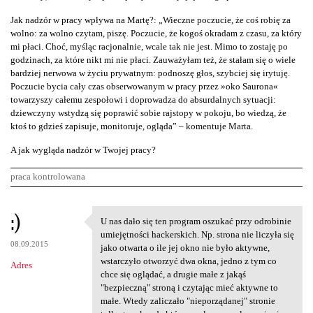
Jak nadzór w pracy wpływa na Martę?: „Wieczne poczucie, że coś robię za
wolno: za wolno czytam, piszę. Poczucie, że kogoś okradam z czasu, za który
mi płaci. Choć, myśląc racjonalnie, wcale tak nie jest. Mimo to zostaję po
godzinach, za które nikt mi nie płaci. Zauważyłam też, że stałam się o wiele
bardziej nerwowa w życiu prywatnym: podnoszę głos, szybciej się irytuję.
Poczucie bycia cały czas obserwowanym w pracy przez »oko Saurona«
towarzyszy całemu zespołowi i doprowadza do absurdalnych sytuacji:
dziewczyny wstydzą się poprawić sobie rajstopy w pokoju, bo wiedzą, że
ktoś to gdzieś zapisuje, monitoruje, ogląda” – komentuje Marta.
A jak wygląda nadzór w Twojej pracy?
praca kontrolowana
K
:)
U nas dało się ten program oszukać przy odrobinie
U nas dało się ten program
o
umiejętności hackerskich. Np. strona nie liczyła się
08.09.2015
m
jako otwarta o ile jej okno nie było aktywne,
wstarczyło otworzyć dwa okna, jedno z tym co
Adres
e
chce się oglądać, a drugie małe z jakąś
n
"bezpieczną" stroną i czytając mieć aktywne to
małe. Wtedy zaliczało "nieporządanej" stronie
t