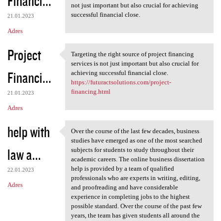
Financi...
not just important but also crucial for achieving
successful financial close.
21.01.2023
Adres
Project
Targeting the right source of project financing
Targeting the right source of
services is not just important but also crucial for
Financi...
achieving successful financial close.
https://futuractsolutions.com/project-
financing.html
21.01.2023
Adres
help with
Over the course of the last few decades, business
Over the course of the last
studies have emerged as one of the most searched
law a...
subjects for students to study throughout their
academic careers. The online business dissertation
help is provided by a team of qualified
22.01.2023
professionals who are experts in writing, editing,
Adres
and proofreading and have considerable
experience in completing jobs to the highest
possible standard. Over the course of the past few
years, the team has given students all around the