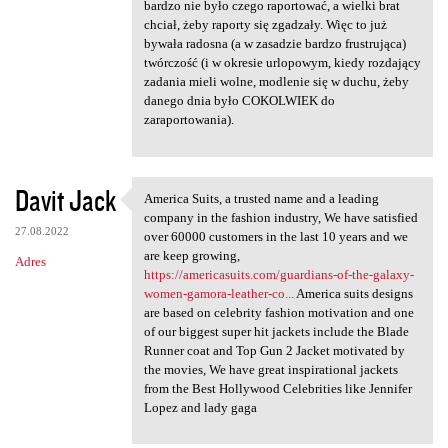
bardzo nie było czego raportować, a wielki brat
chciał, żeby raporty się zgadzały. Więc to już
bywała radosna (a w zasadzie bardzo frustrująca)
twórczość (i w okresie urlopowym, kiedy rozdający
zadania mieli wolne, modlenie się w duchu, żeby
danego dnia było COKOLWIEK do
zaraportowania).
Davit Jack
America Suits, a trusted name and a leading
America Suits, a trusted name
company in the fashion industry, We have satisfied
27.08.2022
over 60000 customers in the last 10 years and we
are keep growing,
Adres
https://americasuits.com/guardians-of-the-galaxy-
women-gamora-leather-co...
America suits designs
are based on celebrity fashion motivation and one
of our biggest super hit jackets include the Blade
Runner coat and Top Gun 2 Jacket motivated by
the movies, We have great inspirational jackets
from the Best Hollywood Celebrities like Jennifer
Lopez and lady gaga