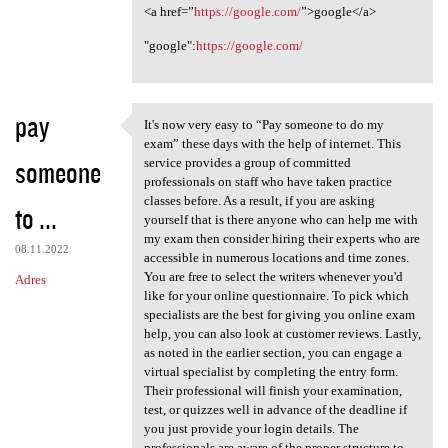
<a href=”
https://google.com/
”>google</a>
"google":
https://google.com/
pay
It's now very easy to “Pay someone to do my
It's now very easy to “Pay
exam” these days with the help of internet. This
someone
service provides a group of committed
professionals on staff who have taken practice
classes before. As a result, if you are asking
to ...
yourself that is there anyone who can help me with
my exam then consider hiring their experts who are
08.11.2022
accessible in numerous locations and time zones.
You are free to select the writers whenever you'd
Adres
like for your online questionnaire. To pick which
specialists are the best for giving you online exam
help, you can also look at customer reviews. Lastly,
as noted in the earlier section, you can engage a
virtual specialist by completing the entry form.
Their professional will finish your examination,
test, or quizzes well in advance of the deadline if
you just provide your login details. The
professionals are aware of the proper structure to