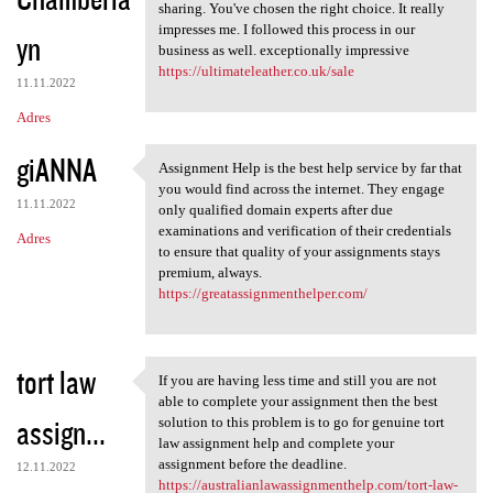
sharing. You've chosen the right choice. It really
impresses me. I followed this process in our
yn
business as well. exceptionally impressive
https://ultimateleather.co.uk/sale
11.11.2022
Adres
giANNA
Assignment Help is the best help service by far that
Assignment Help is the best
you would find across the internet. They engage
11.11.2022
only qualified domain experts after due
examinations and verification of their credentials
Adres
to ensure that quality of your assignments stays
premium, always.
https://greatassignmenthelper.com/
tort law
If you are having less time and still you are not
If you are having less time
able to complete your assignment then the best
assign...
solution to this problem is to go for genuine tort
law assignment help and complete your
assignment before the deadline.
12.11.2022
https://australianlawassignmenthelp.com/tort-law-