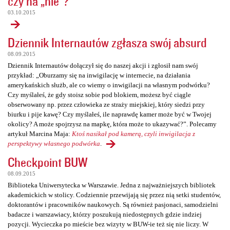
czy na „nie”?
03.10.2015
Dziennik Internautów zgłasza swój absurd
08.09.2015
Dziennik Internautów dołączył się do naszej akcji i zgłosił nam swój
przykład: „Oburzamy się na inwigilację w internecie, na działania
amerykańskich służb, ale co wiemy o inwigilacji na własnym podwórku?
Czy myślałeś, że gdy stoisz sobie pod blokiem, możesz być ciągle
obserwowany np. przez człowieka ze straży miejskiej, który siedzi przy
biurku i pije kawę? Czy myślałeś, ile naprawdę kamer może być w Twojej
okolicy? A może spojrzysz na mapkę, która może to ukazywać?”. Polecamy
artykuł Marcina Maja:
Ktoś nasikał pod kamerą, czyli inwigilacja z
perspektywy własnego podwórka
.
Checkpoint BUW
08.09.2015
Biblioteka Uniwersytecka w Warszawie. Jedna z najważniejszych bibliotek
akademickich w stolicy. Codziennie przewijają się przez nią setki studentów,
doktorantów i pracowników naukowych. Są również pasjonaci, samodzielni
badacze i warszawiacy, którzy poszukują niedostępnych gdzie indziej
pozycji. Wycieczka po mieście bez wizyty w BUW-ie też się nie liczy. W