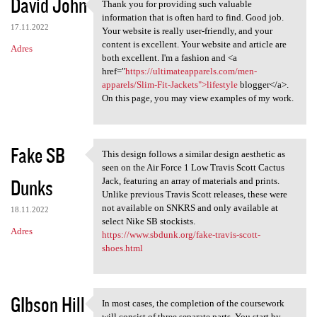
David John
Thank you for providing such valuable
Thank you for providing such
information that is often hard to find. Good job.
17.11.2022
Your website is really user-friendly, and your
content is excellent. Your website and article are
Adres
both excellent. I'm a fashion and <a
href="
https://ultimateapparels.com/men-
apparels/Slim-Fit-Jackets">lifestyle
blogger</a>.
On this page, you may view examples of my work.
Fake SB
This design follows a similar design aesthetic as
This design follows a similar
seen on the Air Force 1 Low Travis Scott Cactus
Dunks
Jack, featuring an array of materials and prints.
Unlike previous Travis Scott releases, these were
not available on SNKRS and only available at
18.11.2022
select Nike SB stockists.
Adres
https://www.sbdunk.org/fake-travis-scott-
shoes.html
GIbson Hill
In most cases, the completion of the coursework
In most cases, the completion
will consist of three separate parts. You start by