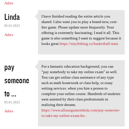
Adres
Linda
I have finished reading the entire article you
I have finished reading the
shared. I also want you to play a brand-new, cost-
05.01.2023
free game. Please update more frequently. Your
offering is extremely fascinating; I read it all. This
Adres
game is also something I want to suggest because it
looks great
https://tinyfishing.co/basketball-stars
pay
For a fantastic education background, you can
For a fantastic education
“pay somebody to take my online exam” as well.
someone
You can get online class assistance of any type
such as math homework or class help, or essay
writing services. when you hire a person to
to ...
complete your online course. Hundreds of students
were assisted by their class professionals in
05.01.2023
realizing their dreams.
https://www.allassignmenthelp.com/pay-someone-
Adres
to-take-my-online-exam-for...