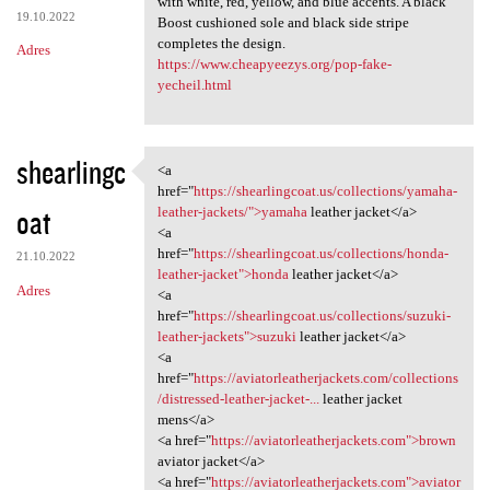
with white, red, yellow, and blue accents. A black
19.10.2022
Boost cushioned sole and black side stripe
completes the design.
Adres
https://www.cheapyeezys.org/pop-fake-
yecheil.html
shearlingc
<a
<a href="https:/
href="
https://shearlingcoat.us/collections/yamaha-
oat
leather-jackets/">yamaha
leather jacket</a>
<a
href="
https://shearlingcoat.us/collections/honda-
21.10.2022
leather-jacket">honda
leather jacket</a>
Adres
<a
href="
https://shearlingcoat.us/collections/suzuki-
leather-jackets">suzuki
leather jacket</a>
<a
href="
https://aviatorleatherjackets.com/collections
/distressed-leather-jacket-...
leather jacket
mens</a>
<a href="
https://aviatorleatherjackets.com">brown
aviator jacket</a>
<a href="
https://aviatorleatherjackets.com">aviator