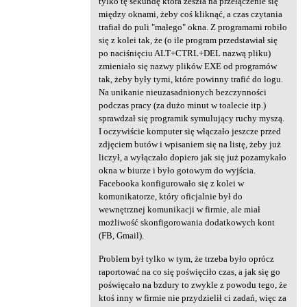
tylko tę sekundę która zeszła na przełączenie się
a
między oknami, żeby coś kliknąć, a czas czytania
trafiał do puli "małego" okna. Z programami robiło
r
się z kolei tak, że (o ile program przedstawiał się
z
po naciśnięciu ALT+CTRL+DEL nazwą pliku)
zmieniało się nazwy plików EXE od programów
e
tak, żeby były tymi, które powinny trafić do logu.
Na unikanie nieuzasadnionych bezczynności
podczas pracy (za dużo minut w toalecie itp.)
sprawdzał się programik symulujący ruchy myszą.
I oczywiście komputer się włączało jeszcze przed
zdjęciem butów i wpisaniem się na listę, żeby już
liczył, a wyłączało dopiero jak się już pozamykało
okna w biurze i było gotowym do wyjścia.
Facebooka konfigurowało się z kolei w
komunikatorze, który oficjalnie był do
wewnętrznej komunikacji w firmie, ale miał
możliwość skonfigorowania dodatkowych kont
(FB, Gmail).
Problem był tylko w tym, że trzeba było oprócz
raportować na co się poświęciło czas, a jak się go
poświęcało na bzdury to zwykle z powodu tego, że
ktoś inny w firmie nie przydzielił ci zadań, więc za