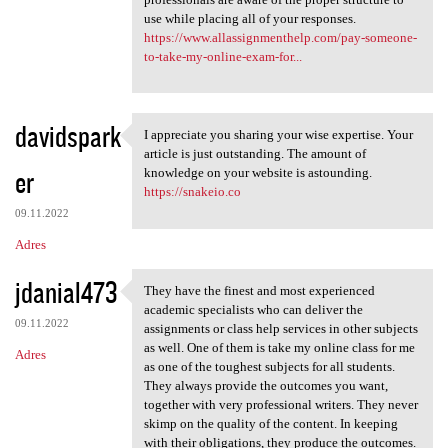
use while placing all of your responses.
https://www.allassignmenthelp.com/pay-someone-
to-take-my-online-exam-for...
davidspark
I appreciate you sharing your wise expertise. Your
I appreciate you sharing your
article is just outstanding. The amount of
er
knowledge on your website is astounding.
https://snakeio.co
09.11.2022
Adres
jdanial473
They have the finest and most experienced
They have the finest and most
academic specialists who can deliver the
09.11.2022
assignments or class help services in other subjects
as well. One of them is take my online class for me
Adres
as one of the toughest subjects for all students.
They always provide the outcomes you want,
together with very professional writers. They never
skimp on the quality of the content. In keeping
with their obligations, they produce the outcomes.