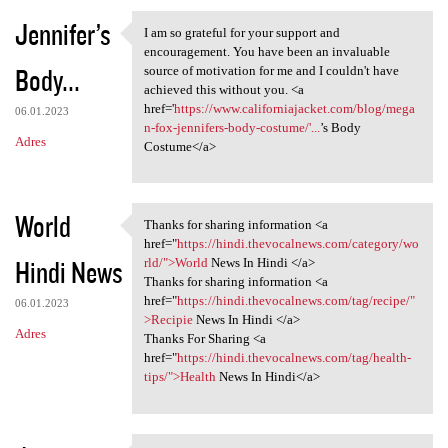
Jennifer’s
I am so grateful for your support and
I am so grateful for your
encouragement. You have been an invaluable
Body...
source of motivation for me and I couldn't have
achieved this without you. <a
href='
https://www.californiajacket.com/blog/mega
06.01.2023
n-fox-jennifers-body-costume/'...
’s Body
Adres
Costume</a>
World
Thanks for sharing information <a
Thanks for sharing
href="
https://hindi.thevocalnews.com/category/wo
Hindi News
rld/">World
News In Hindi </a>
Thanks for sharing information <a
href="
https://hindi.thevocalnews.com/tag/recipe/"
06.01.2023
>Recipie
News In Hindi </a>
Adres
Thanks For Sharing <a
href="
https://hindi.thevocalnews.com/tag/health-
tips/">Health
News In Hindi</a>