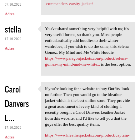
-commanders-varsity-jacket/
07.10.2022
Adres
stella
You've shared something very helpful with us; it's
You've shared something very
very useful for me, so thank you. Most people
17.10.2022
enthusiastically add hoodies to their winter
wardrobes; if you wish to do the same, this Selena
Adres
Gomez: My Mind and Me White Hoodie
https://www.paragonjackets.com/product/selena-
gomez-my-mind-and-me-white...
is the best option.
Carol
If you're looking for a website to buy Outfits, look
If you're looking for a
no further. Then you would go to the hleather
Danvers
jacket which is the best online store. They provide
a great assortment of every kind of clothing. I
recently bought a Carol Danvers Leather Jacket
L...
from this website, and I'd like to tell you that the
guys offer the best quality items.
17.10.2022
https://www.hleatherjackets.com/product/captain-
Adres