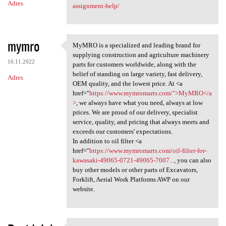
Adres
assignment-help/
mymro
MyMRO is a specialized and leading brand for
MyMRO is a specialized and
supplying construction and agriculture machinery
16.11.2022
parts for customers worldwide, along with the
belief of standing on large variety, fast delivery,
Adres
OEM quality, and the lowest price. At <a
href="
https://www.mymromarts.com/">MyMRO</a
>
, we always have what you need, always at low
prices. We are proud of our delivery, specialist
service, quality, and pricing that always meets and
exceeds our customers' expectations.
In addition to oil filter <a
href="
https://www.mymromarts.com/oil-filter-for-
kawasaki-49065-0721-49065-7007...
, you can also
buy other models or other parts of Excavators,
Forklift, Aerial Work Platforms AWP on our
website.