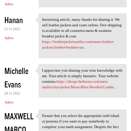
Adres
Hanan
Interesting article; many thanks for sharing it. We
Interesting article; many
sell leather jackets and coats online. Free shipping
22.11.2022
is available to all countries.mens & womens
bomber jacket & coat.
Adres
https://leatherjacketoutfits.com/mens-leather-
jackets/leather-bomber-jac...
Michelle
I appreciate you sharing your wise knowledge with
I appreciate you sharing your
me. Your article is simply fantastic. Your website
Evans
contains
https://shoqz-fashionz.com/men-
multicolor-jacket/Mens-Blue-Hooded-Leathe...
28.11.2022
Adres
MAXWELL
Ensure that you select the appropriate individual
Ensure that you select the
or persons if you want to pay somebody to
MARCO
complete your math assignment. Despite the fact