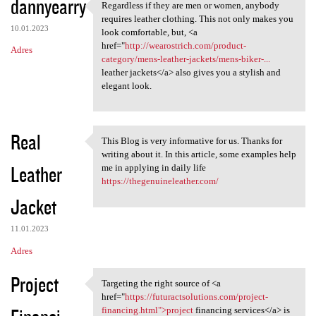
dannyearry
Regardless if they are men or women, anybody
Regardless if they are men or
requires leather clothing. This not only makes you
10.01.2023
look comfortable, but, <a
href="
http://wearostrich.com/product-
Adres
category/mens-leather-jackets/mens-biker-...
leather jackets</a> also gives you a stylish and
elegant look.
Real
This Blog is very informative for us. Thanks for
This Blog is very informative
writing about it. In this article, some examples help
Leather
me in applying in daily life
https://thegenuineleather.com/
Jacket
11.01.2023
Adres
Project
Targeting the right source of <a
Targeting the right source of
href="
https://futuractsolutions.com/project-
financing.html">project
financing services</a> is