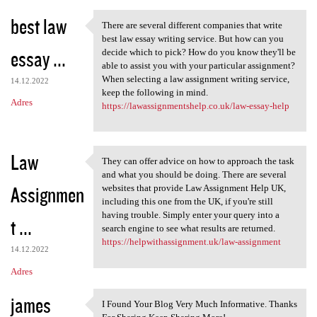
best law
There are several different companies that write
There are several different
best law essay writing service. But how can you
essay ...
decide which to pick? How do you know they'll be
able to assist you with your particular assignment?
When selecting a law assignment writing service,
14.12.2022
keep the following in mind.
Adres
https://lawassignmentshelp.co.uk/law-essay-help
Law
They can offer advice on how to approach the task
They can offer advice on how
and what you should be doing. There are several
Assignmen
websites that provide Law Assignment Help UK,
including this one from the UK, if you're still
having trouble. Simply enter your query into a
t ...
search engine to see what results are returned.
https://helpwithassignment.uk/law-assignment
14.12.2022
Adres
james
I Found Your Blog Very Much Informative. Thanks
I Found Your Blog Very Much