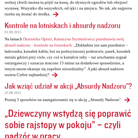
wolnej chwili można tu pójść na kawę, do słynnych ogrodów lub obejrzeć
wystawę. Wszystko dla wszystkich, od ręki i na miejscu. No tak, ale najpierw
trzeba się dostać do środka.
Kontrole na lotniskach i absurdy nadzoru
01.09.2015
Na łamach
Dziennika Opinii, Katarzyna Szymielewicz przedstawia swój
absurd nadzoru – kontrole na lotniskach
: „Dokładnie ten sam przedmiot –
ładowarka, kawałek kabla, but na podwyższonej podeszwie, pasek, kawałek
metalu gdzieś przy ciele, czy coś w kształcie tuby – raz uruchamia sygnał
ostrzegawczy i oznacza stracone 15 minut na dodatkowe sprawdzenie, a
innym razem okazuje się zupełnie niewidzialny”. A jaki absurd nadzoru
uwiera Ciebie najbardziej?
Jak wziąć udział w akcji „Absurdy Nadzoru"?
25.08.2015
Poznaj 5 sposobów na zaangażowanie się w akcję „Absurdy Nadzoru".
„Dziewczyny wstydzą się poprawić
sobie rajstopy w pokoju” – czyli
nadzór w pracy