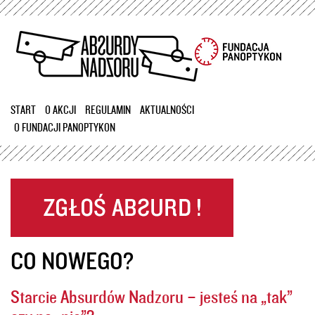
Przejdź
do
treści
START
O AKCJI
REGULAMIN
AKTUALNOŚCI
O FUNDACJI PANOPTYKON
CO NOWEGO?
Starcie Absurdów Nadzoru – jesteś na „tak”