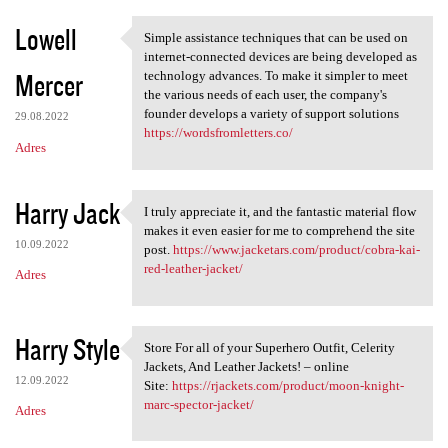
Lowell
Simple assistance techniques that can be used on
Simple assistance techniques
internet-connected devices are being developed as
Mercer
technology advances. To make it simpler to meet
the various needs of each user, the company's
founder develops a variety of support solutions
29.08.2022
https://wordsfromletters.co/
Adres
Harry Jack
I truly appreciate it, and the fantastic material flow
I truly appreciate it, and
makes it even easier for me to comprehend the site
10.09.2022
post.
https://www.jacketars.com/product/cobra-kai-
red-leather-jacket/
Adres
Harry Style
Store For all of your Superhero Outfit, Celerity
Store For all of your
Jackets, And Leather Jackets! – online
12.09.2022
Site:
https://rjackets.com/product/moon-knight-
marc-spector-jacket/
Adres