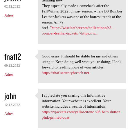
trending now.
They especially made a comeback after the
02.12.2022
Fall/Winter 2022 runway season, where B3 Bomber
Adres
Leather Jackets was one of the hottest trends of the
season. /r/n<a
href="
https://wiseleather.com/collections/b3-
bomber-leather-jackets">https://w...
fnaf12
Good essay. It should be stable for me and others
Good essay. It should be
using it. Keep doing well what you're doing; I look
09.12.2022
forward to reading more of your articles.
https://fnaf-securitybreach.net
Adres
john
I appreciate you sharing this informative
I appreciate you sharing this
information. Your website is excellent. Your
12.12.2022
website includes a wealth of information.
https://vjackets.com/yellowstone-s05-beth-dutton-
Adres
pink-printed-coat