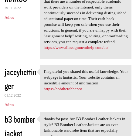
that there are a number of respectable academic
work providers on the Internet, only theirs
29.11.2022
continuously succeeds in delivering distinguished
Adres
educational paper on time. Their cash-back
promise will keep you safe when you use their
solutions. In general, if you are unhappy with their
“assignment help” writing, editing, or proofreading
services, you can request a complete refund.
https://www.allassignmenthelp.com/us/
jaceyhettin
I'm grateful you shared this useful knowledge. Your
I'm grateful you shared this
webpage is fantastic. Your website contains an
ger
incredible amount of information.
https://bobtherobber.co
01.12.2022
Adres
b3 bomber
thanks for post. Are B3 Bomber Leather Jackets in
thanks for post. Are B3
style? B3 Bomber Leather Jackets are an ever-
jacket
fashionable wardrobe item that are especially