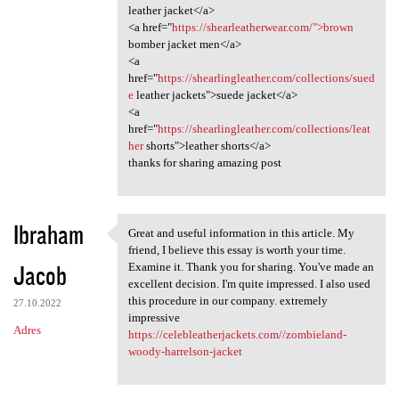
leather jacket</a>
<a href="
https://shearleatherwear.com/">brown
bomber jacket men</a>
<a
href="
https://shearlingleather.com/collections/sued
e
leather jackets">suede jacket</a>
<a
href="
https://shearlingleather.com/collections/leat
her
shorts">leather shorts</a>
thanks for sharing amazing post
Ibraham
Great and useful information in this article. My
Great and useful information
friend, I believe this essay is worth your time.
Jacob
Examine it. Thank you for sharing. You've made an
excellent decision. I'm quite impressed. I also used
this procedure in our company. extremely
27.10.2022
impressive
Adres
https://celebleatherjackets.com//zombieland-
woody-harrelson-jacket