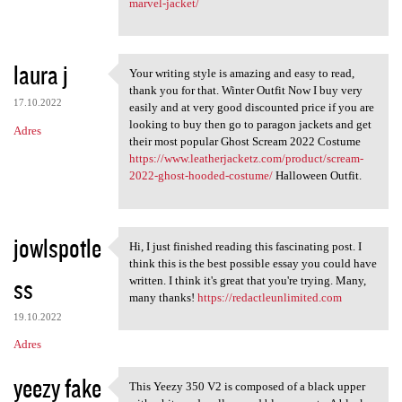
marvel-jacket/
laura j
Your writing style is amazing and easy to read,
Your writing style is amazing
thank you for that. Winter Outfit Now I buy very
17.10.2022
easily and at very good discounted price if you are
looking to buy then go to paragon jackets and get
Adres
their most popular Ghost Scream 2022 Costume
https://www.leatherjacketz.com/product/scream-
2022-ghost-hooded-costume/
Halloween Outfit.
jowlspotle
Hi, I just finished reading this fascinating post. I
Hi, I just finished reading
think this is the best possible essay you could have
ss
written. I think it's great that you're trying. Many,
many thanks!
https://redactleunlimited.com
19.10.2022
Adres
yeezy fake
This Yeezy 350 V2 is composed of a black upper
This Yeezy 350 V2 is composed