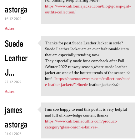
For Sharing Keep Sharing More!
astorga
https://www.californiajacket.com/blog/gossip-girl-
outfits-collection/
16.12.2022
Adres
Suede
Thanks for post.Suede Leather Jacket in style?
Thanks for post.Suede Leather
Suede Leather Jacket are an ever fashionable item
Leather
that are especially trending now.
They especially made for a comeback after Fall
/Winter 2022 runway season,where suede leather
J...
jacket are one of the hottest trends of the season.<a
href="
https://bravoracewears.com/collections/sued
27.12.2022
e-leather-jackets/">Suede
leather jacket</a>
Adres
james
I am soo happy to read this post it is very helpful
I am soo happy to read this
and full of knowledge content thanks
astorga
https://www.californiaoutfits.com/product-
category/glass-onion-a-knives-...
04.01.2023