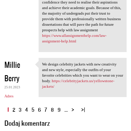
confidence they need to realise their aspirations
and achieve their academic goals. Because of this,
the majority of undergrads put their trust to
provide them with professionally written business
dissertations that will pave the path for future
prospects help with law assignment
https://www.allassignmenthelp.com/law-
assignment-help.html
Millie
We design celebrity jackets with new creativity
We design celebrity jackets
and new style, especially the outfits of your
Berry
favorite celebrities which you want to wear on your
body.
https://celebrityjackets.us/yellowstone-
jackets/
25.01.2023
Adres
S
1
2
3
4
5
6
7
8
9
…
t
Dodaj komentarz
r