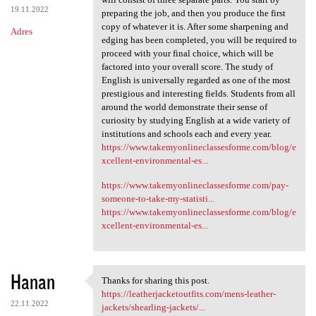
19.11.2022
preparing the job, and then you produce the first
copy of whatever it is. After some sharpening and
Adres
edging has been completed, you will be required to
proceed with your final choice, which will be
factored into your overall score. The study of
English is universally regarded as one of the most
prestigious and interesting fields. Students from all
around the world demonstrate their sense of
curiosity by studying English at a wide variety of
institutions and schools each and every year.
https://www.takemyonlineclassesforme.com/blog/e
xcellent-environmental-es...
https://www.takemyonlineclassesforme.com/pay-
someone-to-take-my-statisti...
https://www.takemyonlineclassesforme.com/blog/e
xcellent-environmental-es...
Hanan
Thanks for sharing this post.
Thanks for sharing this post.
https://leatherjacketoutfits.com/mens-leather-
22.11.2022
jackets/shearling-jackets/...