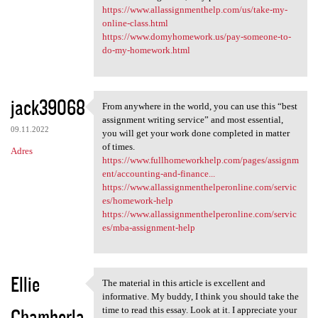
https://www.allassignmenthelp.com/us/take-my-
online-class.html
https://www.domyhomework.us/pay-someone-to-
do-my-homework.html
jack39068
From anywhere in the world, you can use this “best
From anywhere in the world,
assignment writing service” and most essential,
09.11.2022
you will get your work done completed in matter
of times.
Adres
https://www.fullhomeworkhelp.com/pages/assignm
ent/accounting-and-finance...
https://www.allassignmenthelperonline.com/servic
es/homework-help
https://www.allassignmenthelperonline.com/servic
es/mba-assignment-help
Ellie
The material in this article is excellent and
The material in this article
informative. My buddy, I think you should take the
Chamberla
time to read this essay. Look at it. I appreciate your