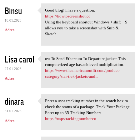
Binsu
Good blog! I have a question.
Good blog! I have a question.
https://howtoscreenshot.co
18.01.2023
Using the keyboard shortcut Windows + shift + S
allows you to take a screenshot with Snip &
Adres
Sketch.
Lisa carol
ow To Send Ethereum To Departure jacket: This
ow To Send Ethereum To
computerized age has achieved multiplication.
27.01.2023
https://www.theamericanoutfit.com/product-
category/star-trek-jackets-and...
Adres
dinara
Enter a usps tracking number in the search box to
Enter a usps tracking number
check the status of a package. Track Your Package.
31.01.2023
Enter up to 35 Tracking Numbers
https://uspstrackingnumber.co
Adres