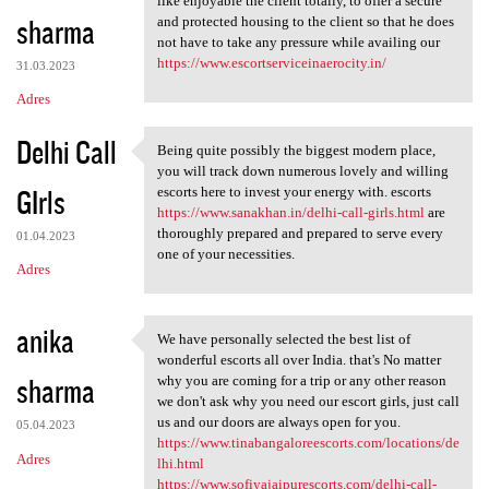
like enjoyable the client totally, to offer a secure
sharma
and protected housing to the client so that he does
not have to take any pressure while availing our
https://www.escortserviceinaerocity.in/
31.03.2023
Adres
Delhi Call
Being quite possibly the biggest modern place,
Being quite possibly the
you will track down numerous lovely and willing
GIrls
escorts here to invest your energy with. escorts
https://www.sanakhan.in/delhi-call-girls.html
are
thoroughly prepared and prepared to serve every
01.04.2023
one of your necessities.
Adres
anika
We have personally selected the best list of
We have personally selected
wonderful escorts all over India. that's No matter
sharma
why you are coming for a trip or any other reason
we don't ask why you need our escort girls, just call
us and our doors are always open for you.
05.04.2023
https://www.tinabangaloreescorts.com/locations/de
Adres
lhi.html
https://www.sofiyajaipurescorts.com/delhi-call-