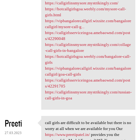
https://callgirlinsmysore.mystrikingly.com/
https://hotcallgirlsgoa.weebly.com/mysore-call-
girls.html
https://vipbangalorecallgirl.wixsite.com/bangalore
callgirl/mysore-call-g...
https://callgirlsserviceingoa.amebaownd.com/post
s/42290048
https://callgirlinsmysore.mystrikingly.com/collage
-call-girls-in-bangalore
https://hotcallgirlsgoa.weebly.com/bangalore-call-
girls
https://vipbangalorecallgirl.wixsite.com/bangalore
callgirl/goa-call-girls
https://callgirlsserviceingoa.amebaownd.com/post
s/42291705
https://callgirlinsmysore.mystrikingly.com/russian-
call-girls-in-goa
Preeti
call girls are difficult to be available but there is no
call girls are difficult to
worry at all when we are available for you Our
27.03.2023
https://www.preetipatel.in/
provides you the