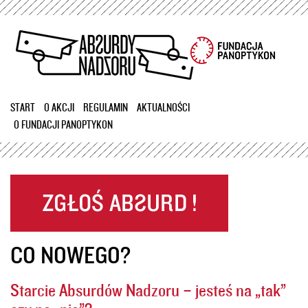
Przejdź
do
treści
START
O AKCJI
REGULAMIN
AKTUALNOŚCI
O FUNDACJI PANOPTYKON
CO NOWEGO?
Starcie Absurdów Nadzoru – jesteś na „tak”