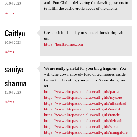
and . Fun Club is delivering the dazzling escorts in
06.04.2023
to fulfill the entire erotic needs of the clients.
Adres
Caitlyn
Great article. Thank you so much for sharing with
Great article. Thank you so
us.
10.04.2023
https://healtholine.com
Adres
saniya
We are really grateful for your blog fragment. You
We are really grateful for
will tune down a lovely load of techniques inside
sharma
the wake of visiting your put up. Astonishing fine
art
https://www.elitepassion.club/call-girls/patna
15.04.2023
https://www.elitepassion.club/call-girls/mysore
Adres
https://www.elitepassion.club/call-girls/allahabad
https://www.elitepassion.club/call-girls/nashik
https://www.elitepassion.club/call-girls/ranchi
https://www.elitepassion.club/call-girls/dehradun
https://www.elitepassion.club/call-girls/saket
https://www.elitepassion.club/call-girls/mangalore