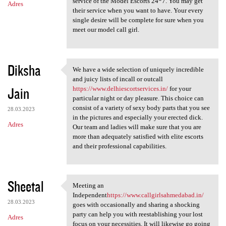
service of the Model Escorts 24*7. You may get
Adres
their service when you want to have. Your every
single desire will be complete for sure when you
meet our model call girl.
Diksha
We have a wide selection of uniquely incredible
We have a wide selection of
and juicy lists of incall or outcall
Jain
https://www.delhiescortservices.in/
for your
particular night or day pleasure. This choice can
consist of a variety of sexy body parts that you see
28.03.2023
in the pictures and especially your erected dick.
Adres
Our team and ladies will make sure that you are
more than adequately satisfied with elite escorts
and their professional capabilities.
Sheetal
Meeting an
Meeting an Independenthttps:/
Independent
https://www.callgirlsahmedabad.in/
28.03.2023
goes with occasionally and sharing a shocking
party can help you with reestablishing your lost
Adres
focus on your necessities. It will likewise go going