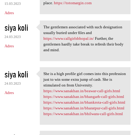
place.
https://totomargin.com
15.03.2023
Adres
siya koli
The gentlemen associated with such designation
The gentlemen associated with
usually buried under files and
24.03.2023
https://www.callgirlsbhopal.in/
Further, the
gentlemen hardly take break to refresh their body
Adres
and mind.
siya koli
She is a high profile girl comes into this profession
She is a high profile girl
just to win some extra jump of cash. She is
24.03.2023
stimulated on from University.
https://www.sanakhan.in/beawar-call-girls.html
Adres
https://www.sanakhan.in/bhangarh-call-girls.html
https://www.sanakhan.in/bhankrota-call-girls.html
https://www.sanakhan.in/bharatpur-call-girls.html
https://www.sanakhan.in/bhilwara-call-girls.html