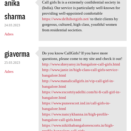
anika
Call girls In is a extremely confidential society in
Call girls In is a extremely
(India). Our service is particularly well-known for
sharma
providing well-appointed comfortable
https://www.delhihotgirls.net/
to their clients by
gorgeous, cultured, high class, youthful women
24.03.2023
from residential societies.
Adres
giaverma
Do you know CallGirls? If you have more
Do you know CallGirls? If you
questions, please come to my site and check it out!
25.03.2023
http://www.shreyaroy.in/bangalore-call-girls.html
http://www.janie.in/high-class-call-girls-service-
Adres
bangalore.html
http://www.manalicallgirls.in/vip-call-girl-in-
bangalore.html
https://www.escortriyadelhi.com/hi-fi-call-girl-in-
bangalore.html
https://www.puneescort.ind.in/call-girls-in-
bangalore.html
https://www.nancykhanna.in/high-profile-
bangalore-call-girls.html
https://www.nikithabangaloreescorts.in/high-
profile-bangalore-call-girls...