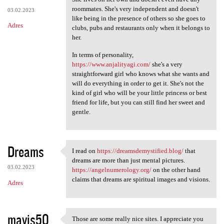
roommates. She's very independent and doesn't
03.02.2023
like being in the presence of others so she goes to
Adres
clubs, pubs and restaurants only when it belongs to
her.
In terms of personality,
https://www.anjalityagi.com/
she's a very
straightforward girl who knows what she wants and
will do everything in order to get it. She's not the
kind of girl who will be your little princess or best
friend for life, but you can still find her sweet and
gentle.
Dreams
I read on
https://dreamsdemystified.blog/
that
I read on https:/
dreams are more than just mental pictures.
03.02.2023
https://angelnumerology.org/
on the other hand
claims that dreams are spiritual images and visions.
Adres
mavis50
Those are some really nice sites. I appreciate you