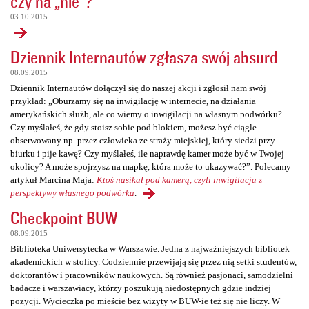
czy na „nie”?
03.10.2015
Dziennik Internautów zgłasza swój absurd
08.09.2015
Dziennik Internautów dołączył się do naszej akcji i zgłosił nam swój
przykład: „Oburzamy się na inwigilację w internecie, na działania
amerykańskich służb, ale co wiemy o inwigilacji na własnym podwórku?
Czy myślałeś, że gdy stoisz sobie pod blokiem, możesz być ciągle
obserwowany np. przez człowieka ze straży miejskiej, który siedzi przy
biurku i pije kawę? Czy myślałeś, ile naprawdę kamer może być w Twojej
okolicy? A może spojrzysz na mapkę, która może to ukazywać?”. Polecamy
artykuł Marcina Maja:
Ktoś nasikał pod kamerą, czyli inwigilacja z
perspektywy własnego podwórka
.
Checkpoint BUW
08.09.2015
Biblioteka Uniwersytecka w Warszawie. Jedna z najważniejszych bibliotek
akademickich w stolicy. Codziennie przewijają się przez nią setki studentów,
doktorantów i pracowników naukowych. Są również pasjonaci, samodzielni
badacze i warszawiacy, którzy poszukują niedostępnych gdzie indziej
pozycji. Wycieczka po mieście bez wizyty w BUW-ie też się nie liczy. W