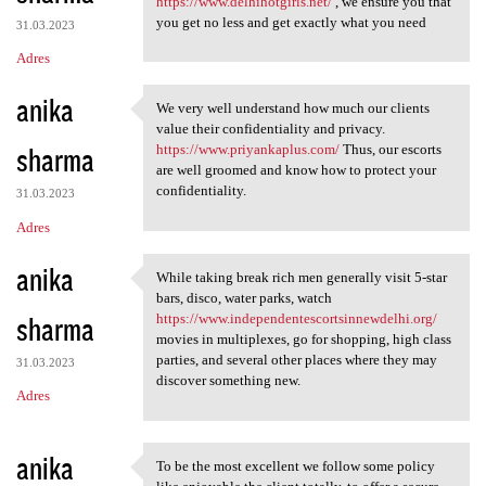
https://www.delhihotgirls.net/
, we ensure you that
you get no less and get exactly what you need
31.03.2023
Adres
anika
We very well understand how much our clients
We very well understand how
value their confidentiality and privacy.
sharma
https://www.priyankaplus.com/
Thus, our escorts
are well groomed and know how to protect your
confidentiality.
31.03.2023
Adres
anika
While taking break rich men generally visit 5-star
While taking break rich men
bars, disco, water parks, watch
sharma
https://www.independentescortsinnewdelhi.org/
movies in multiplexes, go for shopping, high class
parties, and several other places where they may
31.03.2023
discover something new.
Adres
anika
To be the most excellent we follow some policy
To be the most excellent we