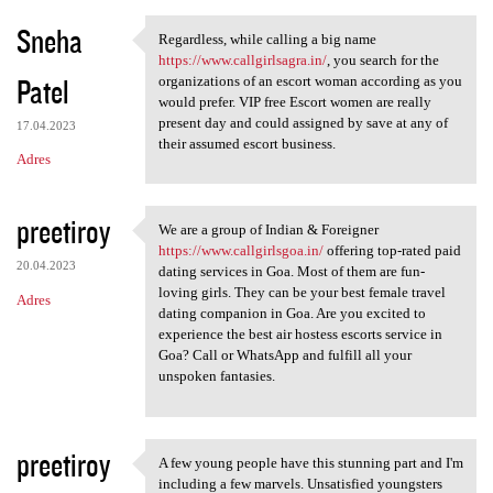
Sneha
Regardless, while calling a big name
Regardless, while calling a
https://www.callgirlsagra.in/
, you search for the
Patel
organizations of an escort woman according as you
would prefer. VIP free Escort women are really
present day and could assigned by save at any of
17.04.2023
their assumed escort business.
Adres
preetiroy
We are a group of Indian & Foreigner
We are a group of Indian &
https://www.callgirlsgoa.in/
offering top-rated paid
20.04.2023
dating services in Goa. Most of them are fun-
loving girls. They can be your best female travel
Adres
dating companion in Goa. Are you excited to
experience the best air hostess escorts service in
Goa? Call or WhatsApp and fulfill all your
unspoken fantasies.
preetiroy
A few young people have this stunning part and I'm
A few young people have this
including a few marvels. Unsatisfied youngsters