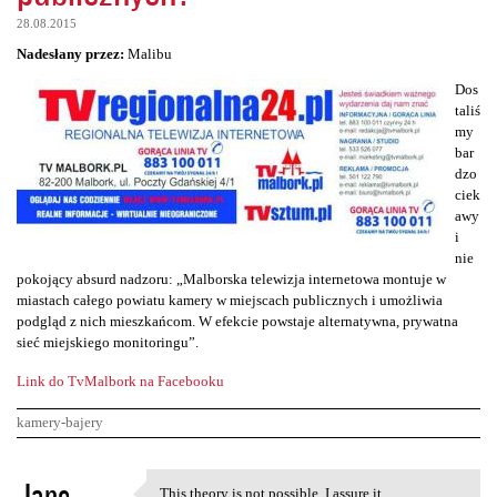
28.08.2015
Nadesłany przez:
Malibu
Dos
taliś
my
bar
dzo
ciek
awy
i
nie
pokojący absurd nadzoru: „Malborska telewizja internetowa montuje w
miastach całego powiatu kamery w miejscach publicznych i umożliwia
podgląd z nich mieszkańcom. W efekcie powstaje alternatywna, prywatna
sieć miejskiego monitoringu”.
Link do TvMalbork na Facebooku
kamery-bajery
K
Jane
This theory is not possible. I assure it.