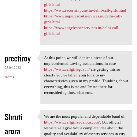
girls.html
https://www.escortsinpune.in/delhi-call-girls.html
https://www.raipurescortsservices.in/delhi-call-
girls.html
https://www.angelescortservices.in/delhi-call-
girls.html
preetiroy
At this point, we will depict a piece of our
At this point, we will depict
unprecedented Loving associations. in case
05.04.2023
https://www.callgirlsgoa.in/
are getting this so
clearly you've fallen your look to my
Adres
characteristics given in my profile. Thinking about
everything, this is me and I'm not here for
reconsidering those elements.
Shruti
We are the most popular and dependable band of
We are the most popular and
https://www.callgirlsudaipur.com/
. Our official
arora
website will give you a complete idea about the
quality and availability of escorts services in city