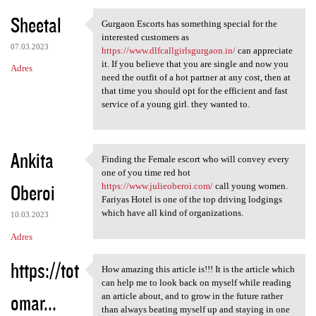
Sheetal
Gurgaon Escorts has something special for the
Gurgaon Escorts has something
interested customers as
07.03.2023
https://www.dlfcallgirlsgurgaon.in/
can appreciate
it. If you believe that you are single and now you
Adres
need the outfit of a hot partner at any cost, then at
that time you should opt for the efficient and fast
service of a young girl. they wanted to.
Ankita
Finding the Female escort who will convey every
Finding the Female escort who
one of you time red hot
Oberoi
https://www.julieoberoi.com/
call young women.
Fariyas Hotel is one of the top driving lodgings
which have all kind of organizations.
10.03.2023
Adres
https://tot
How amazing this article is!!! It is the article which
How amazing this article is!!
can help me to look back on myself while reading
omar...
an article about, and to grow in the future rather
than always beating myself up and staying in one