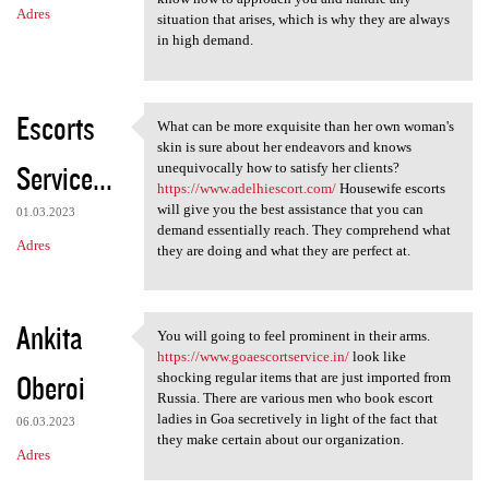
Adres
situation that arises, which is why they are always
in high demand.
Escorts
What can be more exquisite than her own woman's
What can be more exquisite
skin is sure about her endeavors and knows
Service...
unequivocally how to satisfy her clients?
https://www.adelhiescort.com/
Housewife escorts
will give you the best assistance that you can
01.03.2023
demand essentially reach. They comprehend what
Adres
they are doing and what they are perfect at.
Ankita
You will going to feel prominent in their arms.
You will going to feel
https://www.goaescortservice.in/
look like
Oberoi
shocking regular items that are just imported from
Russia. There are various men who book escort
ladies in Goa secretively in light of the fact that
06.03.2023
they make certain about our organization.
Adres