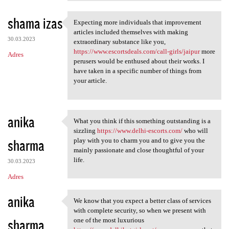
shama izas
Expecting more individuals that improvement
Expecting more individuals
articles included themselves with making
30.03.2023
extraordinary substance like you,
https://www.escortsdeals.com/call-girls/jaipur
more
Adres
perusers would be enthused about their works. I
have taken in a specific number of things from
your article.
anika
What you think if this something outstanding is a
What you think if this
sizzling
https://www.delhi-escorts.com/
who will
sharma
play with you to charm you and to give you the
mainly passionate and close thoughtful of your
life.
30.03.2023
Adres
anika
We know that you expect a better class of services
We know that you expect a
with complete security, so when we present with
sharma
one of the most luxurious