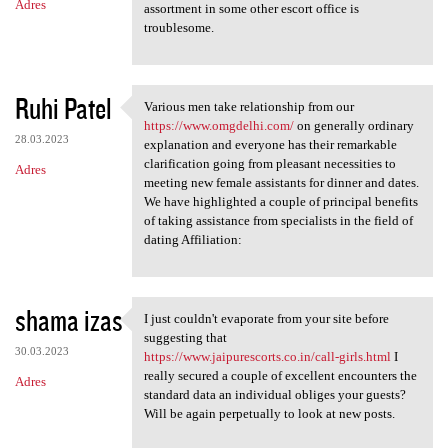
Adres
assortment in some other escort office is
troublesome.
Ruhi Patel
Various men take relationship from our
Various men take relationship
https://www.omgdelhi.com/
on generally ordinary
28.03.2023
explanation and everyone has their remarkable
clarification going from pleasant necessities to
Adres
meeting new female assistants for dinner and dates.
We have highlighted a couple of principal benefits
of taking assistance from specialists in the field of
dating Affiliation:
shama izas
I just couldn't evaporate from your site before
I just couldn't evaporate
suggesting that
30.03.2023
https://www.jaipurescorts.co.in/call-girls.html
I
really secured a couple of excellent encounters the
Adres
standard data an individual obliges your guests?
Will be again perpetually to look at new posts.