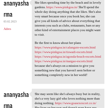
ananyasha
She likes spending time by the beach and in lovely
She likes spending time by
gardens.
https://www.pinkgoa.in/
She'll spend the
rma
whole day doing anything that she likes. She's also
very smart because once you book her, she can
give you all kinds of advice about everything that
03.02.2023
interests you such as clubs, restaurants, bars or any
Adres
other kind of entertainment places you might want
to visit.
Be the first to know about her plans
https://www.pinkgoa.in/calangute-escorts.html
https://www.pinkgoa.in/tiswadi-escorts.html
https://www.pinkgoa.in/agonda-beach-escorts.html
https://www.pinkgoa.in/margao-escorts.html
because she's always on a mission to give you
something new that you haven't seen before or
something completely new in her world!
ananyasha
She may seem like she's always busy but in reality,
She may seem like she's
she's a very lazy girl who loves nothing more than
rma
doing nothing.
https://www.goasexescort.co.in/
She lives on her own and doesn't even have any