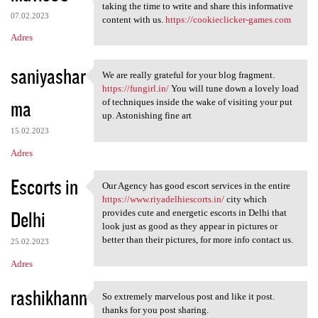
Those are some really nice
taking the time to write and share this informative
07.02.2023
content with us.
https://cookieclicker-games.com
Adres
saniyashar
We are really grateful for your blog fragment.
We are really grateful for
https://fungirl.in/
You will tune down a lovely load
ma
of techniques inside the wake of visiting your put
up. Astonishing fine art
15.02.2023
Adres
Escorts in
Our Agency has good escort services in the entire
Our Agency has good escort
https://www.riyadelhiescorts.in/
city which
Delhi
provides cute and energetic escorts in Delhi that
look just as good as they appear in pictures or
better than their pictures, for more info contact us.
25.02.2023
Adres
rashikhann
So extremely marvelous post and like it post.
So extremely marvelous post
thanks for you post sharing.