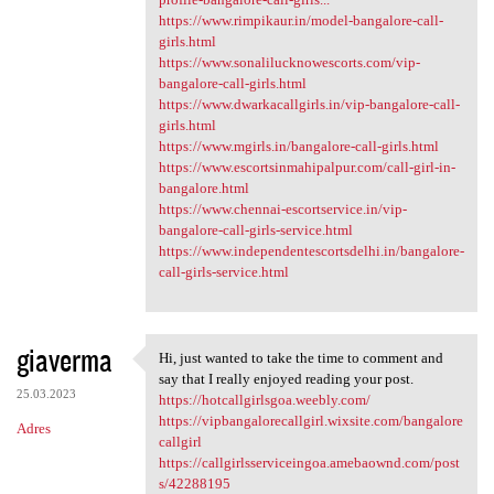
https://www.rimpikaur.in/model-bangalore-call-
girls.html
https://www.sonalilucknowescorts.com/vip-
bangalore-call-girls.html
https://www.dwarkacallgirls.in/vip-bangalore-call-
girls.html
https://www.mgirls.in/bangalore-call-girls.html
https://www.escortsinmahipalpur.com/call-girl-in-
bangalore.html
https://www.chennai-escortservice.in/vip-
bangalore-call-girls-service.html
https://www.independentescortsdelhi.in/bangalore-
call-girls-service.html
giaverma
Hi, just wanted to take the time to comment and
Hi, just wanted to take the
say that I really enjoyed reading your post.
25.03.2023
https://hotcallgirlsgoa.weebly.com/
https://vipbangalorecallgirl.wixsite.com/bangalore
Adres
callgirl
https://callgirlsserviceingoa.amebaownd.com/post
s/42288195