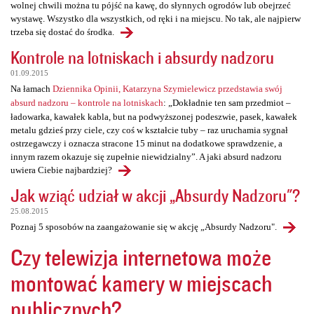
wolnej chwili można tu pójść na kawę, do słynnych ogrodów lub obejrzeć
wystawę. Wszystko dla wszystkich, od ręki i na miejscu. No tak, ale najpierw
trzeba się dostać do środka.
Kontrole na lotniskach i absurdy nadzoru
01.09.2015
Na łamach
Dziennika Opinii, Katarzyna Szymielewicz przedstawia swój
absurd nadzoru – kontrole na lotniskach
: „Dokładnie ten sam przedmiot –
ładowarka, kawałek kabla, but na podwyższonej podeszwie, pasek, kawałek
metalu gdzieś przy ciele, czy coś w kształcie tuby – raz uruchamia sygnał
ostrzegawczy i oznacza stracone 15 minut na dodatkowe sprawdzenie, a
innym razem okazuje się zupełnie niewidzialny”. A jaki absurd nadzoru
uwiera Ciebie najbardziej?
Jak wziąć udział w akcji „Absurdy Nadzoru"?
25.08.2015
Poznaj 5 sposobów na zaangażowanie się w akcję „Absurdy Nadzoru".
Czy telewizja internetowa może
montować kamery w miejscach
publicznych?