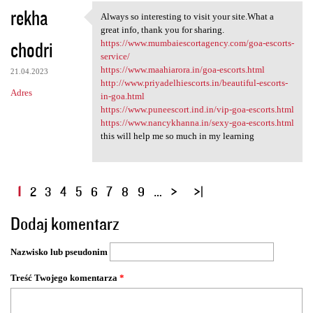
rekha
Always so interesting to visit your site.What a
Always so interesting to
great info, thank you for sharing.
chodri
https://www.mumbaiescortagency.com/goa-escorts-
service/
https://www.maahiarora.in/goa-escorts.html
21.04.2023
http://www.priyadelhiescorts.in/beautiful-escorts-
Adres
in-goa.html
https://www.puneescort.ind.in/vip-goa-escorts.html
https://www.nancykhanna.in/sexy-goa-escorts.html
this will help me so much in my learning
S
1
2
3
4
5
6
7
8
9
…
t
Dodaj komentarz
r
o
Nazwisko lub pseudonim
n
y
Treść Twojego komentarza
*