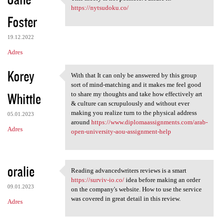
This theory is not possible.
o
https://nytsudoku.co/
Foster
m
e
19.12.2022
n
Adres
t
Korey
a
With that It can only be answered by this group
With that It can only be
sort of mind-matching and it makes me feel good
r
Whittle
to share my thoughts and take how effectively art
z
& culture can scrupulously and without ever
making you realize turn to the physical address
e
05.01.2023
around
https://www.diplomaassignments.com/arab-
Adres
open-university-aou-assignment-help
oralie
Reading advancedwriters reviews is a smart
Reading advancedwriters
https://surviv-io.co/
idea before making an order
09.01.2023
on the company's website. How to use the service
was covered in great detail in this review.
Adres