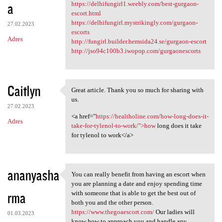
a
https://delhifungirl1.weebly.com/best-gurgaon-
escort.html
https://delhifungirl.mystrikingly.com/gurgaon-
27.02.2023
escorts
Adres
http://fungirl.builder.hemsida24.se/gurgaon-escort
http://jso94c100b3.iwopop.com/gurgaonescorts
Caitlyn
Great article. Thank you so much for sharing with
Great article. Thank you so
us.
27.02.2023
<a href="
https://healtholine.com/how-long-does-it-
Adres
take-for-tylenol-to-work/">how
long does it take
for tylenol to work</a>
ananyasha
You can really benefit from having an escort when
You can really benefit from
you are planning a date and enjoy spending time
rma
with someone that is able to get the best out of
both you and the other person.
https://www.thegoaescort.com/
Our ladies will
01.03.2023
know how to approach you and handle any