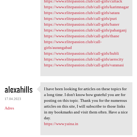
https://www.elitepassion.club/call-girls/cuttack
https://www.elitepassion.club/call-girls/karimnagar
https://www.elitepassion.club/call-girls/satara
https://www.elitepassion.club/call-girls/puri
https://www.elitepassion.club/call-girls/baner
https://www.elitepassion.club/call-girls/paharganj
https://www.elitepassion.club/call-girls/thane
https://www.elitepassion.club/call-
girls/aurangabad
https://www.elitepassion.club/call-girls/hubli
https://www.elitepassion.club/call-girls/aerocity
https://www.elitepassion.club/call-girls/varanasi
alexahills
I have been looking for articles on these topics for
I have been looking for
a long time. I don't know how grateful you are for
17.04.2023
posting on this topic. Thank you for the numerous
articles on this site, I will subscribe to those links
Adres
in my bookmarks and visit them often. Have a nice
day.
https://www.yaina.in