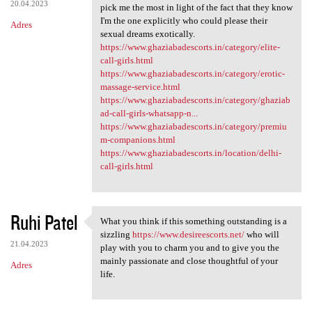
20.04.2023
pick me the most in light of the fact that they know
I'm the one explicitly who could please their
Adres
sexual dreams exotically.
https://www.ghaziabadescorts.in/category/elite-
call-girls.html
https://www.ghaziabadescorts.in/category/erotic-
massage-service.html
https://www.ghaziabadescorts.in/category/ghaziab
ad-call-girls-whatsapp-n...
https://www.ghaziabadescorts.in/category/premiu
m-companions.html
https://www.ghaziabadescorts.in/location/delhi-
call-girls.html
Ruhi Patel
What you think if this something outstanding is a
What you think if this
sizzling
https://www.desireescorts.net/
who will
21.04.2023
play with you to charm you and to give you the
mainly passionate and close thoughtful of your
Adres
life.