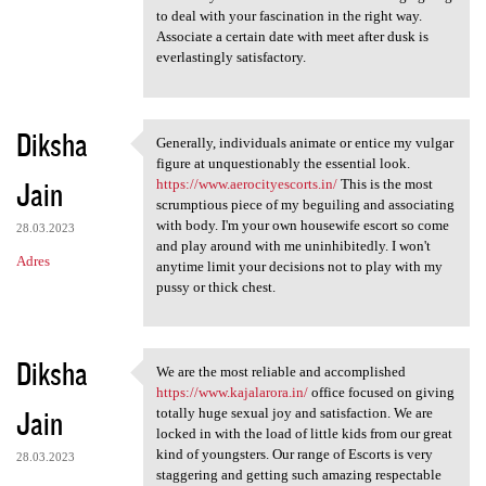
to deal with your fascination in the right way.
Associate a certain date with meet after dusk is
everlastingly satisfactory.
Diksha
Generally, individuals animate or entice my vulgar
Generally, individuals
figure at unquestionably the essential look.
Jain
https://www.aerocityescorts.in/
This is the most
scrumptious piece of my beguiling and associating
with body. I'm your own housewife escort so come
28.03.2023
and play around with me uninhibitedly. I won't
Adres
anytime limit your decisions not to play with my
pussy or thick chest.
Diksha
We are the most reliable and accomplished
We are the most reliable and
https://www.kajalarora.in/
office focused on giving
Jain
totally huge sexual joy and satisfaction. We are
locked in with the load of little kids from our great
kind of youngsters. Our range of Escorts is very
28.03.2023
staggering and getting such amazing respectable