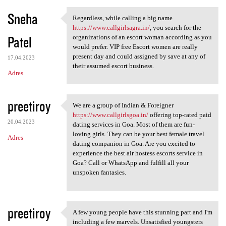
Sneha
Regardless, while calling a big name
Regardless, while calling a
https://www.callgirlsagra.in/
, you search for the
Patel
organizations of an escort woman according as you
would prefer. VIP free Escort women are really
present day and could assigned by save at any of
17.04.2023
their assumed escort business.
Adres
preetiroy
We are a group of Indian & Foreigner
We are a group of Indian &
https://www.callgirlsgoa.in/
offering top-rated paid
20.04.2023
dating services in Goa. Most of them are fun-
loving girls. They can be your best female travel
Adres
dating companion in Goa. Are you excited to
experience the best air hostess escorts service in
Goa? Call or WhatsApp and fulfill all your
unspoken fantasies.
preetiroy
A few young people have this stunning part and I'm
A few young people have this
including a few marvels. Unsatisfied youngsters