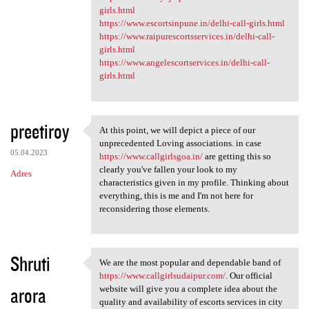
girls.html
https://www.escortsinpune.in/delhi-call-girls.html
https://www.raipurescortsservices.in/delhi-call-
girls.html
https://www.angelescortservices.in/delhi-call-
girls.html
preetiroy
At this point, we will depict a piece of our
At this point, we will depict
unprecedented Loving associations. in case
05.04.2023
https://www.callgirlsgoa.in/
are getting this so
clearly you've fallen your look to my
Adres
characteristics given in my profile. Thinking about
everything, this is me and I'm not here for
reconsidering those elements.
Shruti
We are the most popular and dependable band of
We are the most popular and
https://www.callgirlsudaipur.com/
. Our official
arora
website will give you a complete idea about the
quality and availability of escorts services in city