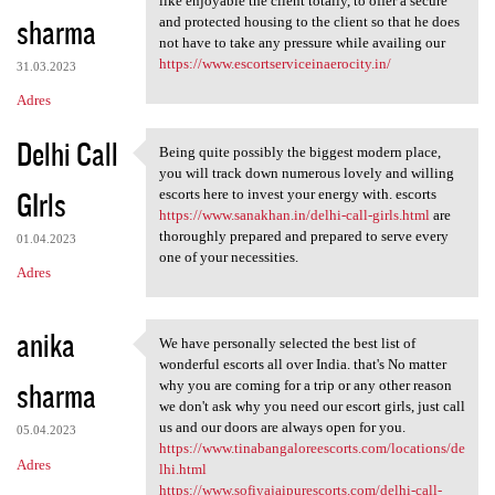
like enjoyable the client totally, to offer a secure
sharma
and protected housing to the client so that he does
not have to take any pressure while availing our
https://www.escortserviceinaerocity.in/
31.03.2023
Adres
Delhi Call
Being quite possibly the biggest modern place,
Being quite possibly the
you will track down numerous lovely and willing
GIrls
escorts here to invest your energy with. escorts
https://www.sanakhan.in/delhi-call-girls.html
are
thoroughly prepared and prepared to serve every
01.04.2023
one of your necessities.
Adres
anika
We have personally selected the best list of
We have personally selected
wonderful escorts all over India. that's No matter
sharma
why you are coming for a trip or any other reason
we don't ask why you need our escort girls, just call
us and our doors are always open for you.
05.04.2023
https://www.tinabangaloreescorts.com/locations/de
Adres
lhi.html
https://www.sofiyajaipurescorts.com/delhi-call-