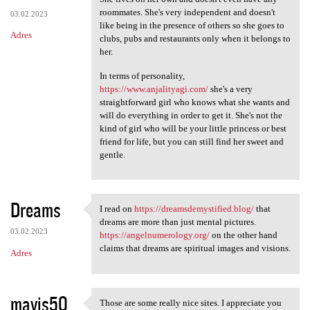
roommates. She's very independent and doesn't
03.02.2023
like being in the presence of others so she goes to
Adres
clubs, pubs and restaurants only when it belongs to
her.
In terms of personality,
https://www.anjalityagi.com/
she's a very
straightforward girl who knows what she wants and
will do everything in order to get it. She's not the
kind of girl who will be your little princess or best
friend for life, but you can still find her sweet and
gentle.
Dreams
I read on
https://dreamsdemystified.blog/
that
I read on https:/
dreams are more than just mental pictures.
03.02.2023
https://angelnumerology.org/
on the other hand
claims that dreams are spiritual images and visions.
Adres
mavis50
Those are some really nice sites. I appreciate you