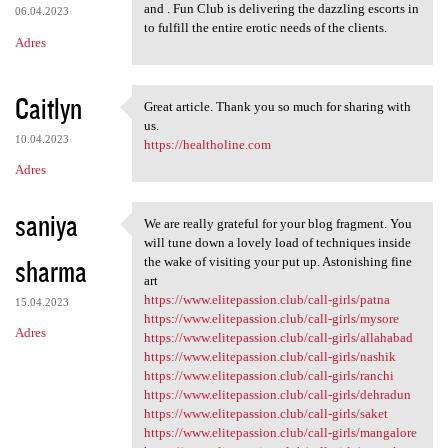
and . Fun Club is delivering the dazzling escorts in
06.04.2023
to fulfill the entire erotic needs of the clients.
Adres
Caitlyn
Great article. Thank you so much for sharing with
Great article. Thank you so
us.
10.04.2023
https://healtholine.com
Adres
saniya
We are really grateful for your blog fragment. You
We are really grateful for
will tune down a lovely load of techniques inside
sharma
the wake of visiting your put up. Astonishing fine
art
https://www.elitepassion.club/call-girls/patna
15.04.2023
https://www.elitepassion.club/call-girls/mysore
Adres
https://www.elitepassion.club/call-girls/allahabad
https://www.elitepassion.club/call-girls/nashik
https://www.elitepassion.club/call-girls/ranchi
https://www.elitepassion.club/call-girls/dehradun
https://www.elitepassion.club/call-girls/saket
https://www.elitepassion.club/call-girls/mangalore