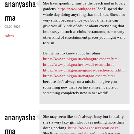
ananyasha
She likes spending time by the beach and in lovely
She likes spending time by
gardens.
https://www.pinkgoa.in/
She'll spend the
rma
whole day doing anything that she likes. She's also
very smart because once you book her, she can
give you all kinds of advice about everything that
03.02.2023
interests you such as clubs, restaurants, bars or any
Adres
other kind of entertainment places you might want
to visit.
Be the first to know about her plans
https://www.pinkgoa.in/calangute-escorts.html
https://www.pinkgoa.in/tiswadi-escorts.html
https://www.pinkgoa.in/agonda-beach-escorts.html
https://www.pinkgoa.in/margao-escorts.html
because she's always on a mission to give you
something new that you haven't seen before or
something completely new in her world!
ananyasha
She may seem like she's always busy but in reality,
She may seem like she's
she's a very lazy girl who loves nothing more than
rma
doing nothing.
https://www.goasexescort.co.in/
She lives on her own and doesn't even have any