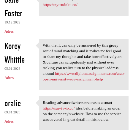
This theory is not possible.
o
https://nytsudoku.co/
Foster
m
e
19.12.2022
n
Adres
t
Korey
a
With that It can only be answered by this group
With that It can only be
sort of mind-matching and it makes me feel good
r
Whittle
to share my thoughts and take how effectively art
z
& culture can scrupulously and without ever
making you realize turn to the physical address
e
05.01.2023
around
https://www.diplomaassignments.com/arab-
Adres
open-university-aou-assignment-help
oralie
Reading advancedwriters reviews is a smart
Reading advancedwriters
https://surviv-io.co/
idea before making an order
09.01.2023
on the company's website. How to use the service
was covered in great detail in this review.
Adres