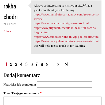
rekha
Always so interesting to visit your site.What a
Always so interesting to
great info, thank you for sharing.
chodri
https://www.mumbaiescortagency.com/goa-escorts-
service/
https://www.maahiarora.in/goa-escorts.html
21.04.2023
http://www.priyadelhiescorts.in/beautiful-escorts-
Adres
in-goa.html
https://www.puneescort.ind.in/vip-goa-escorts.html
https://www.nancykhanna.in/sexy-goa-escorts.html
this will help me so much in my learning
S
1
2
3
4
5
6
7
8
9
…
t
Dodaj komentarz
r
o
Nazwisko lub pseudonim
n
y
Treść Twojego komentarza
*