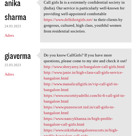
anika
Call girls In is a extremely confidential society in
Call girls In is a extremely
(India). Our service is particularly well-known for
sharma
providing well-appointed comfortable
https://www.delhihotgirls.net/
to their clients by
gorgeous, cultured, high class, youthful women
24.03.2023
from residential societies.
Adres
giaverma
Do you know CallGirls? If you have more
Do you know CallGirls? If you
questions, please come to my site and check it out!
25.03.2023
http://www.shreyaroy.in/bangalore-call-girls.html
http://www.janie.in/high-class-call-girls-service-
Adres
bangalore.html
http://www.manalicallgirls.in/vip-call-girl-in-
bangalore.html
https://www.escortriyadelhi.com/hi-fi-call-girl-in-
bangalore.html
https://www.puneescort.ind.in/call-girls-in-
bangalore.html
https://www.nancykhanna.in/high-profile-
bangalore-call-girls.html
https://www.nikithabangaloreescorts.in/high-
profile-bangalore-call-girls...