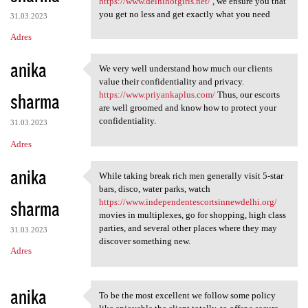
https://www.delhihotgirls.net/
, we ensure you that
you get no less and get exactly what you need
31.03.2023
Adres
anika
We very well understand how much our clients
We very well understand how
value their confidentiality and privacy.
sharma
https://www.priyankaplus.com/
Thus, our escorts
are well groomed and know how to protect your
confidentiality.
31.03.2023
Adres
anika
While taking break rich men generally visit 5-star
While taking break rich men
bars, disco, water parks, watch
sharma
https://www.independentescortsinnewdelhi.org/
movies in multiplexes, go for shopping, high class
parties, and several other places where they may
31.03.2023
discover something new.
Adres
anika
To be the most excellent we follow some policy
To be the most excellent we