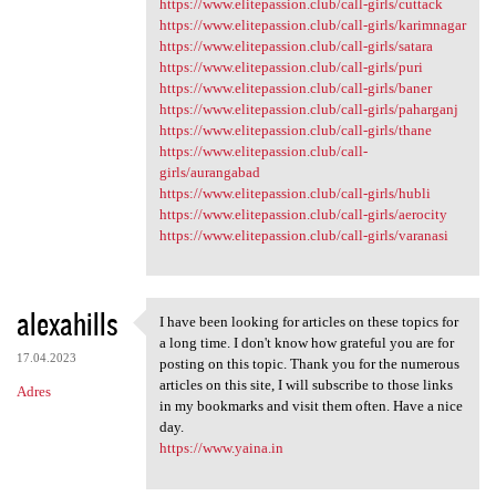
https://www.elitepassion.club/call-girls/cuttack
https://www.elitepassion.club/call-girls/karimnagar
https://www.elitepassion.club/call-girls/satara
https://www.elitepassion.club/call-girls/puri
https://www.elitepassion.club/call-girls/baner
https://www.elitepassion.club/call-girls/paharganj
https://www.elitepassion.club/call-girls/thane
https://www.elitepassion.club/call-
girls/aurangabad
https://www.elitepassion.club/call-girls/hubli
https://www.elitepassion.club/call-girls/aerocity
https://www.elitepassion.club/call-girls/varanasi
alexahills
I have been looking for articles on these topics for
I have been looking for
a long time. I don't know how grateful you are for
17.04.2023
posting on this topic. Thank you for the numerous
articles on this site, I will subscribe to those links
Adres
in my bookmarks and visit them often. Have a nice
day.
https://www.yaina.in