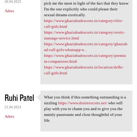
20.04.2023
pick me the most in light of the fact that they know
I'm the one explicitly who could please their
Adres
sexual dreams exotically.
https://www.ghaziabadescorts.in/category/elite-
call-girls.html
https://www.ghaziabadescorts.in/category/erotic-
massage-service.html
https://www.ghaziabadescorts.in/category/ghaziab
ad-call-girls-whatsapp-n...
https://www.ghaziabadescorts.in/category/premiu
m-companions.html
https://www.ghaziabadescorts.in/location/delhi-
call-girls.html
Ruhi Patel
What you think if this something outstanding is a
What you think if this
sizzling
https://www.desireescorts.net/
who will
21.04.2023
play with you to charm you and to give you the
mainly passionate and close thoughtful of your
Adres
life.