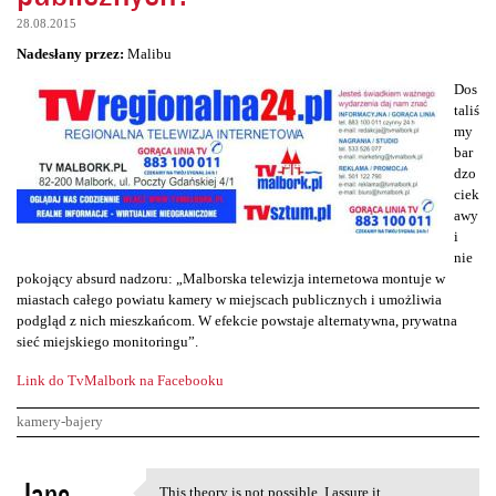
28.08.2015
Nadesłany przez:
Malibu
Dos
taliś
my
bar
dzo
ciek
awy
i
nie
pokojący absurd nadzoru: „Malborska telewizja internetowa montuje w
miastach całego powiatu kamery w miejscach publicznych i umożliwia
podgląd z nich mieszkańcom. W efekcie powstaje alternatywna, prywatna
sieć miejskiego monitoringu”.
Link do TvMalbork na Facebooku
kamery-bajery
K
Jane
This theory is not possible. I assure it.