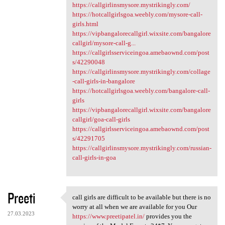
https://callgirlinsmysore.mystrikingly.com/
https://hotcallgirlsgoa.weebly.com/mysore-call-
girls.html
https://vipbangalorecallgirl.wixsite.com/bangalore
callgirl/mysore-call-g...
https://callgirlsserviceingoa.amebaownd.com/post
s/42290048
https://callgirlinsmysore.mystrikingly.com/collage
-call-girls-in-bangalore
https://hotcallgirlsgoa.weebly.com/bangalore-call-
girls
https://vipbangalorecallgirl.wixsite.com/bangalore
callgirl/goa-call-girls
https://callgirlsserviceingoa.amebaownd.com/post
s/42291705
https://callgirlinsmysore.mystrikingly.com/russian-
call-girls-in-goa
Preeti
call girls are difficult to be available but there is no
call girls are difficult to
worry at all when we are available for you Our
27.03.2023
https://www.preetipatel.in/
provides you the