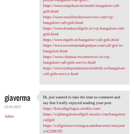
https://www.rimpikaur.in/model-bangalore-call-
girls.html
https://www.sonalilucknowescorts.com/vip-
bangalore-call-girls.html
https://www.dwarkacallgirls.in/vip-bangalore-call-
girls.html
https://www.mgirls.in/bangalore-call-girls.html
https://www.escortsinmahipalpur.com/call-girl-in-
bangalore.html
https://www.chennai-escortservice.in/vip-
bangalore-call-girls-service.html
https://www.independentescortsdelhi.in/bangalore-
call-girls-service.html
giaverma
Hi, just wanted to take the time to comment and
Hi, just wanted to take the
say that I really enjoyed reading your post.
25.03.2023
https://hotcallgirlsgoa.weebly.com/
https://vipbangalorecallgirl.wixsite.com/bangalore
Adres
callgirl
https://callgirlsserviceingoa.amebaownd.com/post
s/42288195