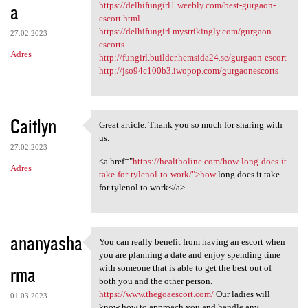
a
https://delhifungirl1.weebly.com/best-gurgaon-
escort.html
https://delhifungirl.mystrikingly.com/gurgaon-
27.02.2023
escorts
Adres
http://fungirl.builder.hemsida24.se/gurgaon-escort
http://jso94c100b3.iwopop.com/gurgaonescorts
Caitlyn
Great article. Thank you so much for sharing with
Great article. Thank you so
us.
27.02.2023
<a href="
https://healtholine.com/how-long-does-it-
Adres
take-for-tylenol-to-work/">how
long does it take
for tylenol to work</a>
ananyasha
You can really benefit from having an escort when
You can really benefit from
you are planning a date and enjoy spending time
rma
with someone that is able to get the best out of
both you and the other person.
https://www.thegoaescort.com/
Our ladies will
01.03.2023
know how to approach you and handle any