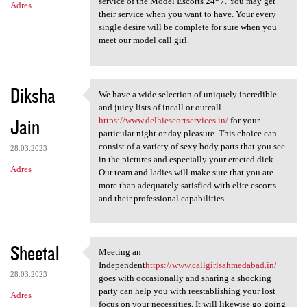
service of the Model Escorts 24*7. You may get
Adres
their service when you want to have. Your every
single desire will be complete for sure when you
meet our model call girl.
Diksha
We have a wide selection of uniquely incredible
We have a wide selection of
and juicy lists of incall or outcall
Jain
https://www.delhiescortservices.in/
for your
particular night or day pleasure. This choice can
consist of a variety of sexy body parts that you see
28.03.2023
in the pictures and especially your erected dick.
Adres
Our team and ladies will make sure that you are
more than adequately satisfied with elite escorts
and their professional capabilities.
Sheetal
Meeting an
Meeting an Independenthttps:/
Independent
https://www.callgirlsahmedabad.in/
28.03.2023
goes with occasionally and sharing a shocking
party can help you with reestablishing your lost
Adres
focus on your necessities. It will likewise go going