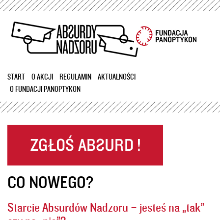
Przejdź
do
treści
START
O AKCJI
REGULAMIN
AKTUALNOŚCI
O FUNDACJI PANOPTYKON
CO NOWEGO?
Starcie Absurdów Nadzoru – jesteś na „tak”