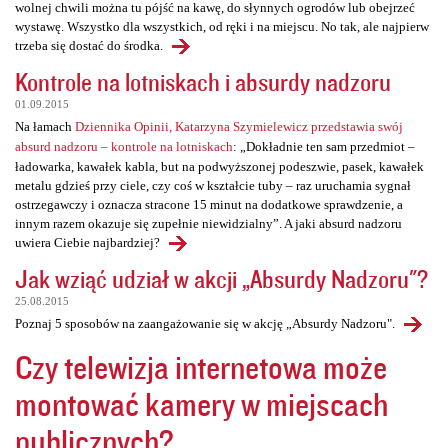
wolnej chwili można tu pójść na kawę, do słynnych ogrodów lub obejrzeć
wystawę. Wszystko dla wszystkich, od ręki i na miejscu. No tak, ale najpierw
trzeba się dostać do środka.
Kontrole na lotniskach i absurdy nadzoru
01.09.2015
Na łamach
Dziennika Opinii, Katarzyna Szymielewicz przedstawia swój
absurd nadzoru – kontrole na lotniskach
: „Dokładnie ten sam przedmiot –
ładowarka, kawałek kabla, but na podwyższonej podeszwie, pasek, kawałek
metalu gdzieś przy ciele, czy coś w kształcie tuby – raz uruchamia sygnał
ostrzegawczy i oznacza stracone 15 minut na dodatkowe sprawdzenie, a
innym razem okazuje się zupełnie niewidzialny”. A jaki absurd nadzoru
uwiera Ciebie najbardziej?
Jak wziąć udział w akcji „Absurdy Nadzoru"?
25.08.2015
Poznaj 5 sposobów na zaangażowanie się w akcję „Absurdy Nadzoru".
Czy telewizja internetowa może
montować kamery w miejscach
publicznych?