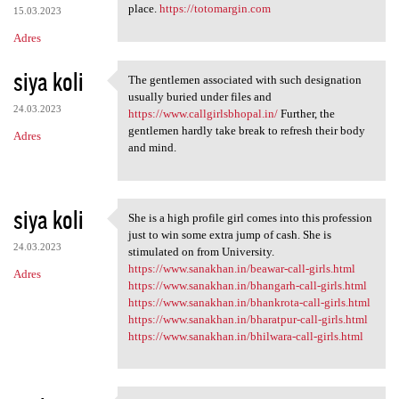
place.
https://totomargin.com
15.03.2023
Adres
siya koli
The gentlemen associated with such designation
The gentlemen associated with
usually buried under files and
24.03.2023
https://www.callgirlsbhopal.in/
Further, the
gentlemen hardly take break to refresh their body
Adres
and mind.
siya koli
She is a high profile girl comes into this profession
She is a high profile girl
just to win some extra jump of cash. She is
24.03.2023
stimulated on from University.
https://www.sanakhan.in/beawar-call-girls.html
Adres
https://www.sanakhan.in/bhangarh-call-girls.html
https://www.sanakhan.in/bhankrota-call-girls.html
https://www.sanakhan.in/bharatpur-call-girls.html
https://www.sanakhan.in/bhilwara-call-girls.html