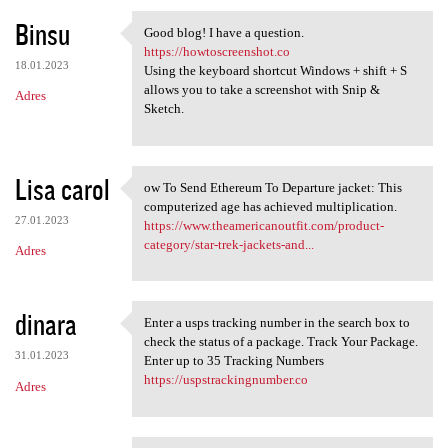
Binsu
Good blog! I have a question.
Good blog! I have a question.
https://howtoscreenshot.co
18.01.2023
Using the keyboard shortcut Windows + shift + S
allows you to take a screenshot with Snip &
Adres
Sketch.
Lisa carol
ow To Send Ethereum To Departure jacket: This
ow To Send Ethereum To
computerized age has achieved multiplication.
27.01.2023
https://www.theamericanoutfit.com/product-
category/star-trek-jackets-and...
Adres
dinara
Enter a usps tracking number in the search box to
Enter a usps tracking number
check the status of a package. Track Your Package.
31.01.2023
Enter up to 35 Tracking Numbers
https://uspstrackingnumber.co
Adres