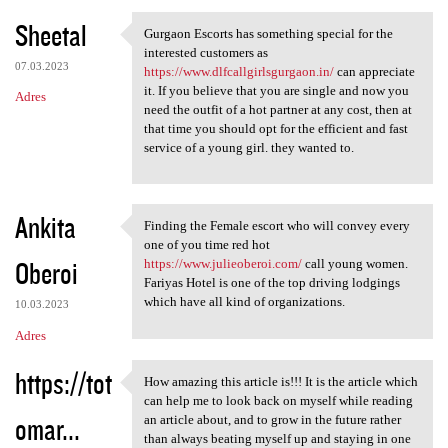
Sheetal
Gurgaon Escorts has something special for the
Gurgaon Escorts has something
interested customers as
07.03.2023
https://www.dlfcallgirlsgurgaon.in/
can appreciate
it. If you believe that you are single and now you
Adres
need the outfit of a hot partner at any cost, then at
that time you should opt for the efficient and fast
service of a young girl. they wanted to.
Ankita
Finding the Female escort who will convey every
Finding the Female escort who
one of you time red hot
Oberoi
https://www.julieoberoi.com/
call young women.
Fariyas Hotel is one of the top driving lodgings
which have all kind of organizations.
10.03.2023
Adres
https://tot
How amazing this article is!!! It is the article which
How amazing this article is!!
can help me to look back on myself while reading
omar...
an article about, and to grow in the future rather
than always beating myself up and staying in one