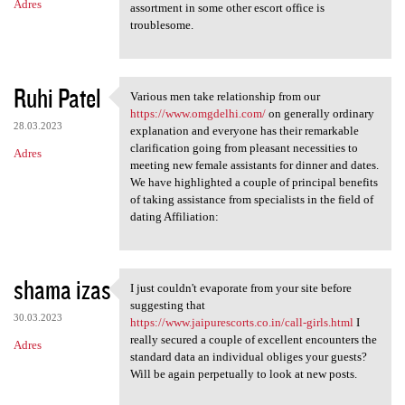
Adres
assortment in some other escort office is
troublesome.
Ruhi Patel
Various men take relationship from our
Various men take relationship
https://www.omgdelhi.com/
on generally ordinary
28.03.2023
explanation and everyone has their remarkable
clarification going from pleasant necessities to
Adres
meeting new female assistants for dinner and dates.
We have highlighted a couple of principal benefits
of taking assistance from specialists in the field of
dating Affiliation:
shama izas
I just couldn't evaporate from your site before
I just couldn't evaporate
suggesting that
30.03.2023
https://www.jaipurescorts.co.in/call-girls.html
I
really secured a couple of excellent encounters the
Adres
standard data an individual obliges your guests?
Will be again perpetually to look at new posts.