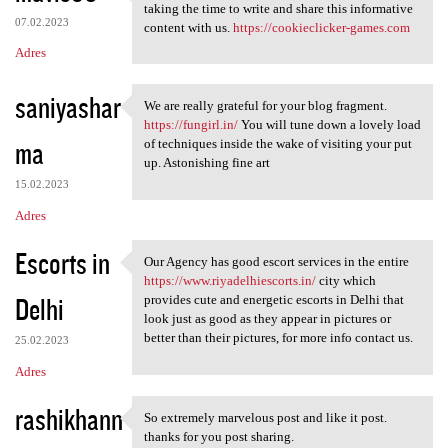
Those are some really nice
taking the time to write and share this informative
07.02.2023
content with us.
https://cookieclicker-games.com
Adres
saniyashar
We are really grateful for your blog fragment.
We are really grateful for
https://fungirl.in/
You will tune down a lovely load
ma
of techniques inside the wake of visiting your put
up. Astonishing fine art
15.02.2023
Adres
Escorts in
Our Agency has good escort services in the entire
Our Agency has good escort
https://www.riyadelhiescorts.in/
city which
Delhi
provides cute and energetic escorts in Delhi that
look just as good as they appear in pictures or
better than their pictures, for more info contact us.
25.02.2023
Adres
rashikhann
So extremely marvelous post and like it post.
So extremely marvelous post
thanks for you post sharing.