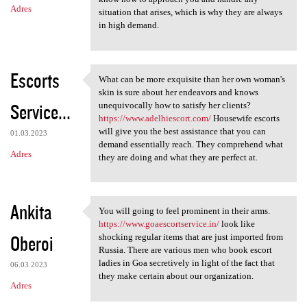
Adres
situation that arises, which is why they are always
in high demand.
Escorts
What can be more exquisite than her own woman's
What can be more exquisite
skin is sure about her endeavors and knows
Service...
unequivocally how to satisfy her clients?
https://www.adelhiescort.com/
Housewife escorts
will give you the best assistance that you can
01.03.2023
demand essentially reach. They comprehend what
Adres
they are doing and what they are perfect at.
Ankita
You will going to feel prominent in their arms.
You will going to feel
https://www.goaescortservice.in/
look like
Oberoi
shocking regular items that are just imported from
Russia. There are various men who book escort
ladies in Goa secretively in light of the fact that
06.03.2023
they make certain about our organization.
Adres