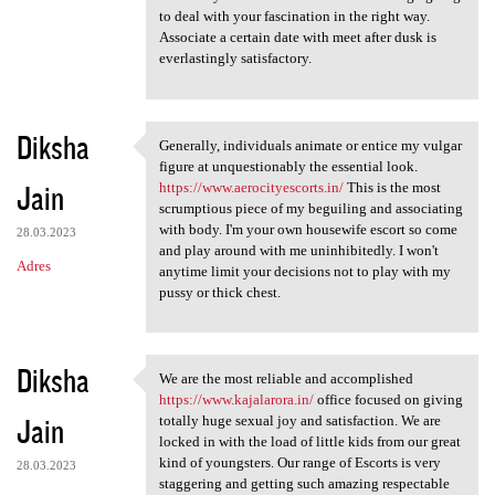
to deal with your fascination in the right way.
Associate a certain date with meet after dusk is
everlastingly satisfactory.
Diksha
Generally, individuals animate or entice my vulgar
Generally, individuals
figure at unquestionably the essential look.
Jain
https://www.aerocityescorts.in/
This is the most
scrumptious piece of my beguiling and associating
with body. I'm your own housewife escort so come
28.03.2023
and play around with me uninhibitedly. I won't
Adres
anytime limit your decisions not to play with my
pussy or thick chest.
Diksha
We are the most reliable and accomplished
We are the most reliable and
https://www.kajalarora.in/
office focused on giving
Jain
totally huge sexual joy and satisfaction. We are
locked in with the load of little kids from our great
kind of youngsters. Our range of Escorts is very
28.03.2023
staggering and getting such amazing respectable