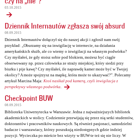
czy na „nie”?
03.10.2015
Dziennik Internautów zgłasza swój absurd
08.09.2015
Dziennik Internautów dołączył się do naszej akcji i zgłosił nam swój
przykład: „Oburzamy się na inwigilację w internecie, na działania
amerykańskich służb, ale co wiemy o inwigilacji na własnym podwórku?
Czy myślałeś, że gdy stoisz sobie pod blokiem, możesz być ciągle
obserwowany np. przez człowieka ze straży miejskiej, który siedzi przy
biurku i pije kawę? Czy myślałeś, ile naprawdę kamer może być w Twojej
okolicy? A może spojrzysz na mapkę, która może to ukazywać?”. Polecamy
artykuł Marcina Maja:
Ktoś nasikał pod kamerą, czyli inwigilacja z
perspektywy własnego podwórka
.
Checkpoint BUW
08.09.2015
Biblioteka Uniwersytecka w Warszawie. Jedna z najważniejszych bibliotek
akademickich w stolicy. Codziennie przewijają się przez nią setki studentów,
doktorantów i pracowników naukowych. Są również pasjonaci, samodzielni
badacze i warszawiacy, którzy poszukują niedostępnych gdzie indziej
pozycji. Wycieczka po mieście bez wizyty w BUW-ie też się nie liczy. W