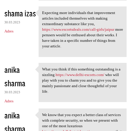
shama izas
Expecting more individuals that improvement
Expecting more individuals
articles included themselves with making
30.03.2023
extraordinary substance like you,
https://www.escortsdeals.com/call-girls/jaipur
more
Adres
perusers would be enthused about their works. I
have taken in a specific number of things from
your article.
anika
What you think if this something outstanding is a
What you think if this
sizzling
https://www.delhi-escorts.com/
who will
sharma
play with you to charm you and to give you the
mainly passionate and close thoughtful of your
life.
30.03.2023
Adres
anika
We know that you expect a better class of services
We know that you expect a
with complete security, so when we present with
sharma
one of the most luxurious