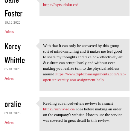
This theory is not possible.
o
https://nytsudoku.co/
Foster
m
e
19.12.2022
n
Adres
t
Korey
a
With that It can only be answered by this group
With that It can only be
sort of mind-matching and it makes me feel good
r
Whittle
to share my thoughts and take how effectively art
z
& culture can scrupulously and without ever
making you realize turn to the physical address
e
05.01.2023
around
https://www.diplomaassignments.com/arab-
Adres
open-university-aou-assignment-help
oralie
Reading advancedwriters reviews is a smart
Reading advancedwriters
https://surviv-io.co/
idea before making an order
09.01.2023
on the company's website. How to use the service
was covered in great detail in this review.
Adres