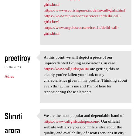
girls.html
https://www.escortsinpune.in/delhi-call-girls.html
https://www.raipurescortsservices.in/delhi-call-
girls.html
https://www.angelescortservices.in/delhi-call-
girls.html
preetiroy
At this point, we will depict a piece of our
At this point, we will depict
unprecedented Loving associations. in case
05.04.2023
https://www.callgirlsgoa.in/
are getting this so
clearly you've fallen your look to my
Adres
characteristics given in my profile. Thinking about
everything, this is me and I'm not here for
reconsidering those elements.
Shruti
We are the most popular and dependable band of
We are the most popular and
https://www.callgirlsudaipur.com/
. Our official
arora
website will give you a complete idea about the
quality and availability of escorts services in city