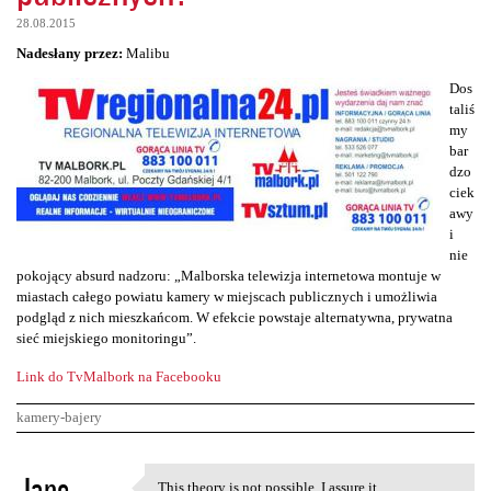
28.08.2015
Nadesłany przez:
Malibu
Dos
taliś
my
bar
dzo
ciek
awy
i
nie
pokojący absurd nadzoru: „Malborska telewizja internetowa montuje w
miastach całego powiatu kamery w miejscach publicznych i umożliwia
podgląd z nich mieszkańcom. W efekcie powstaje alternatywna, prywatna
sieć miejskiego monitoringu”.
Link do TvMalbork na Facebooku
kamery-bajery
K
Jane
This theory is not possible. I assure it.