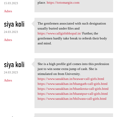
place.
https://totomargin.com
15.03.2023
Adres
siya koli
The gentlemen associated with such designation
The gentlemen associated with
usually buried under files and
24.03.2023
https://www.callgirlsbhopal.in/
Further, the
gentlemen hardly take break to refresh their body
Adres
and mind.
siya koli
She is a high profile girl comes into this profession
She is a high profile girl
just to win some extra jump of cash. She is
24.03.2023
stimulated on from University.
https://www.sanakhan.in/beawar-call-girls.html
Adres
https://www.sanakhan.in/bhangarh-call-girls.html
https://www.sanakhan.in/bhankrota-call-girls.html
https://www.sanakhan.in/bharatpur-call-girls.html
https://www.sanakhan.in/bhilwara-call-girls.html