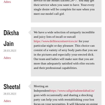
service of the Model Escorts 24*7. You may get
Adres
their service when you want to have. Your every
single desire will be complete for sure when you
meet our model call girl.
Diksha
We have a wide selection of uniquely incredible
We have a wide selection of
and juicy lists of incall or outcall
Jain
https://www.delhiescortservices.in/
for your
particular night or day pleasure. This choice can
consist of a variety of sexy body parts that you see
28.03.2023
in the pictures and especially your erected dick.
Adres
Our team and ladies will make sure that you are
more than adequately satisfied with elite escorts
and their professional capabilities.
Sheetal
Meeting an
Meeting an Independenthttps:/
Independent
https://www.callgirlsahmedabad.in/
28.03.2023
goes with occasionally and sharing a shocking
party can help you with reestablishing your lost
Adres
focus on your necessities. It will likewise go going