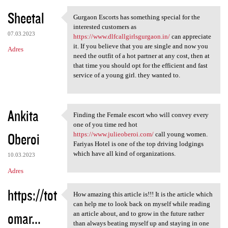
Sheetal
Gurgaon Escorts has something special for the
Gurgaon Escorts has something
interested customers as
07.03.2023
https://www.dlfcallgirlsgurgaon.in/
can appreciate
it. If you believe that you are single and now you
Adres
need the outfit of a hot partner at any cost, then at
that time you should opt for the efficient and fast
service of a young girl. they wanted to.
Ankita
Finding the Female escort who will convey every
Finding the Female escort who
one of you time red hot
Oberoi
https://www.julieoberoi.com/
call young women.
Fariyas Hotel is one of the top driving lodgings
which have all kind of organizations.
10.03.2023
Adres
https://tot
How amazing this article is!!! It is the article which
How amazing this article is!!
can help me to look back on myself while reading
omar...
an article about, and to grow in the future rather
than always beating myself up and staying in one