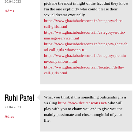
20.04.2023
pick me the most in light of the fact that they know
I'm the one explicitly who could please their
Adres
sexual dreams exotically.
https://www.ghaziabadescorts.in/category/elite-
call-girls.html
https://www.ghaziabadescorts.in/category/erotic-
massage-service.html
https://www.ghaziabadescorts.in/category/ghaziab
ad-call-girls-whatsapp-n...
https://www.ghaziabadescorts.in/category/premiu
m-companions.html
https://www.ghaziabadescorts.in/location/delhi-
call-girls.html
Ruhi Patel
What you think if this something outstanding is a
What you think if this
sizzling
https://www.desireescorts.net/
who will
21.04.2023
play with you to charm you and to give you the
mainly passionate and close thoughtful of your
Adres
life.