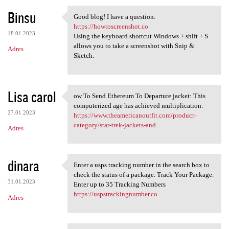
Binsu
Good blog! I have a question.
Good blog! I have a question.
https://howtoscreenshot.co
18.01.2023
Using the keyboard shortcut Windows + shift + S
allows you to take a screenshot with Snip &
Adres
Sketch.
Lisa carol
ow To Send Ethereum To Departure jacket: This
ow To Send Ethereum To
computerized age has achieved multiplication.
27.01.2023
https://www.theamericanoutfit.com/product-
category/star-trek-jackets-and...
Adres
dinara
Enter a usps tracking number in the search box to
Enter a usps tracking number
check the status of a package. Track Your Package.
31.01.2023
Enter up to 35 Tracking Numbers
https://uspstrackingnumber.co
Adres