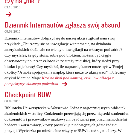
czy na „nie”?
03.10.2015
Dziennik Internautów zgłasza swój absurd
08.09.2015
Dziennik Internautów dołączył się do naszej akcji i zgłosił nam swój
przykład: „Oburzamy się na inwigilację w internecie, na działania
amerykańskich służb, ale co wiemy o inwigilacji na własnym podwórku?
Czy myślałeś, że gdy stoisz sobie pod blokiem, możesz być ciągle
obserwowany np. przez człowieka ze straży miejskiej, który siedzi przy
biurku i pije kawę? Czy myślałeś, ile naprawdę kamer może być w Twojej
okolicy? A może spojrzysz na mapkę, która może to ukazywać?”. Polecamy
artykuł Marcina Maja:
Ktoś nasikał pod kamerą, czyli inwigilacja z
perspektywy własnego podwórka
.
Checkpoint BUW
08.09.2015
Biblioteka Uniwersytecka w Warszawie. Jedna z najważniejszych bibliotek
akademickich w stolicy. Codziennie przewijają się przez nią setki studentów,
doktorantów i pracowników naukowych. Są również pasjonaci, samodzielni
badacze i warszawiacy, którzy poszukują niedostępnych gdzie indziej
pozycji. Wycieczka po mieście bez wizyty w BUW-ie też się nie liczy. W