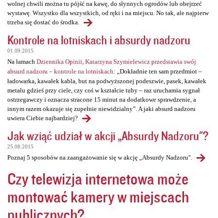
wolnej chwili można tu pójść na kawę, do słynnych ogrodów lub obejrzeć
wystawę. Wszystko dla wszystkich, od ręki i na miejscu. No tak, ale najpierw
trzeba się dostać do środka.
Kontrole na lotniskach i absurdy nadzoru
01.09.2015
Na łamach
Dziennika Opinii, Katarzyna Szymielewicz przedstawia swój
absurd nadzoru – kontrole na lotniskach
: „Dokładnie ten sam przedmiot –
ładowarka, kawałek kabla, but na podwyższonej podeszwie, pasek, kawałek
metalu gdzieś przy ciele, czy coś w kształcie tuby – raz uruchamia sygnał
ostrzegawczy i oznacza stracone 15 minut na dodatkowe sprawdzenie, a
innym razem okazuje się zupełnie niewidzialny”. A jaki absurd nadzoru
uwiera Ciebie najbardziej?
Jak wziąć udział w akcji „Absurdy Nadzoru"?
25.08.2015
Poznaj 5 sposobów na zaangażowanie się w akcję „Absurdy Nadzoru".
Czy telewizja internetowa może
montować kamery w miejscach
publicznych?