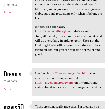
roommates. She's very independent and doesn't
03.02.2023
like being in the presence of others so she goes to
Adres
clubs, pubs and restaurants only when it belongs to
her.
In terms of personality,
https://www.anjalityagi.com/
she's a very
straightforward girl who knows what she wants and
will do everything in order to get it. She's not the
kind of girl who will be your little princess or best
friend for life, but you can still find her sweet and
gentle.
Dreams
I read on
https://dreamsdemystified.blog/
that
I read on https:/
dreams are more than just mental pictures.
03.02.2023
https://angelnumerology.org/
on the other hand
claims that dreams are spiritual images and visions.
Adres
mavis50
Those are some really nice sites. I appreciate you