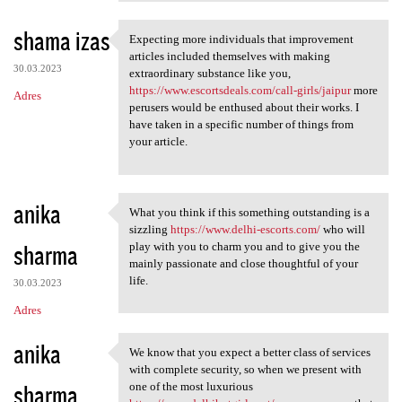
shama izas
Expecting more individuals that improvement
Expecting more individuals
articles included themselves with making
30.03.2023
extraordinary substance like you,
https://www.escortsdeals.com/call-girls/jaipur
more
Adres
perusers would be enthused about their works. I
have taken in a specific number of things from
your article.
anika
What you think if this something outstanding is a
What you think if this
sizzling
https://www.delhi-escorts.com/
who will
sharma
play with you to charm you and to give you the
mainly passionate and close thoughtful of your
life.
30.03.2023
Adres
anika
We know that you expect a better class of services
We know that you expect a
with complete security, so when we present with
sharma
one of the most luxurious