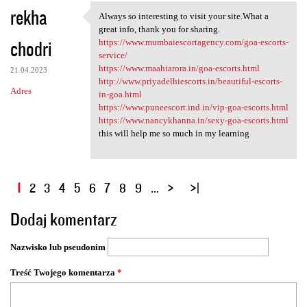
rekha
Always so interesting to visit your site.What a
Always so interesting to
great info, thank you for sharing.
chodri
https://www.mumbaiescortagency.com/goa-escorts-
service/
https://www.maahiarora.in/goa-escorts.html
21.04.2023
http://www.priyadelhiescorts.in/beautiful-escorts-
Adres
in-goa.html
https://www.puneescort.ind.in/vip-goa-escorts.html
https://www.nancykhanna.in/sexy-goa-escorts.html
this will help me so much in my learning
S
1
2
3
4
5
6
7
8
9
…
t
Dodaj komentarz
r
o
Nazwisko lub pseudonim
n
y
Treść Twojego komentarza
*