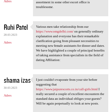
Adres
assortment in some other escort office is
troublesome.
Ruhi Patel
Various men take relationship from our
Various men take relationship
https://www.omgdelhi.com/
on generally ordinary
28.03.2023
explanation and everyone has their remarkable
clarification going from pleasant necessities to
Adres
meeting new female assistants for dinner and dates.
We have highlighted a couple of principal benefits
of taking assistance from specialists in the field of
dating Affiliation:
shama izas
I just couldn't evaporate from your site before
I just couldn't evaporate
suggesting that
30.03.2023
https://www.jaipurescorts.co.in/call-girls.html
I
really secured a couple of excellent encounters the
Adres
standard data an individual obliges your guests?
Will be again perpetually to look at new posts.