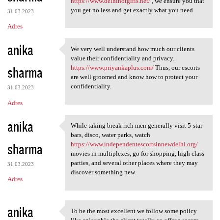
https://www.delhihotgirls.net/
, we ensure you that
you get no less and get exactly what you need
31.03.2023
Adres
anika
We very well understand how much our clients
We very well understand how
value their confidentiality and privacy.
sharma
https://www.priyankaplus.com/
Thus, our escorts
are well groomed and know how to protect your
confidentiality.
31.03.2023
Adres
anika
While taking break rich men generally visit 5-star
While taking break rich men
bars, disco, water parks, watch
sharma
https://www.independentescortsinnewdelhi.org/
movies in multiplexes, go for shopping, high class
parties, and several other places where they may
31.03.2023
discover something new.
Adres
anika
To be the most excellent we follow some policy
To be the most excellent we