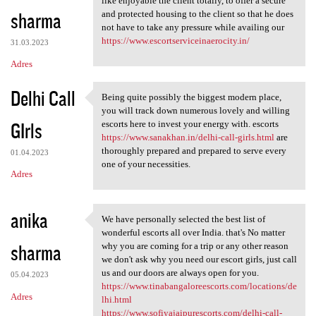
like enjoyable the client totally, to offer a secure
sharma
and protected housing to the client so that he does
not have to take any pressure while availing our
https://www.escortserviceinaerocity.in/
31.03.2023
Adres
Delhi Call
Being quite possibly the biggest modern place,
Being quite possibly the
you will track down numerous lovely and willing
GIrls
escorts here to invest your energy with. escorts
https://www.sanakhan.in/delhi-call-girls.html
are
thoroughly prepared and prepared to serve every
01.04.2023
one of your necessities.
Adres
anika
We have personally selected the best list of
We have personally selected
wonderful escorts all over India. that's No matter
sharma
why you are coming for a trip or any other reason
we don't ask why you need our escort girls, just call
us and our doors are always open for you.
05.04.2023
https://www.tinabangaloreescorts.com/locations/de
Adres
lhi.html
https://www.sofiyajaipurescorts.com/delhi-call-