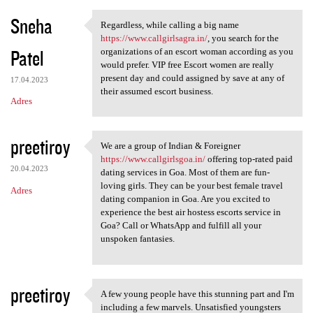
Sneha
Regardless, while calling a big name
Regardless, while calling a
https://www.callgirlsagra.in/
, you search for the
Patel
organizations of an escort woman according as you
would prefer. VIP free Escort women are really
present day and could assigned by save at any of
17.04.2023
their assumed escort business.
Adres
preetiroy
We are a group of Indian & Foreigner
We are a group of Indian &
https://www.callgirlsgoa.in/
offering top-rated paid
20.04.2023
dating services in Goa. Most of them are fun-
loving girls. They can be your best female travel
Adres
dating companion in Goa. Are you excited to
experience the best air hostess escorts service in
Goa? Call or WhatsApp and fulfill all your
unspoken fantasies.
preetiroy
A few young people have this stunning part and I'm
A few young people have this
including a few marvels. Unsatisfied youngsters