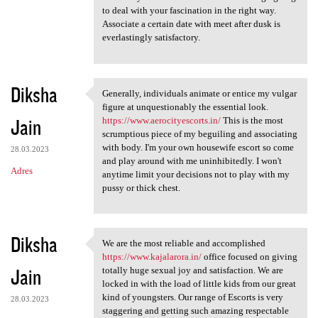
to deal with your fascination in the right way.
Associate a certain date with meet after dusk is
everlastingly satisfactory.
Diksha
Generally, individuals animate or entice my vulgar
Generally, individuals
figure at unquestionably the essential look.
Jain
https://www.aerocityescorts.in/
This is the most
scrumptious piece of my beguiling and associating
with body. I'm your own housewife escort so come
28.03.2023
and play around with me uninhibitedly. I won't
Adres
anytime limit your decisions not to play with my
pussy or thick chest.
Diksha
We are the most reliable and accomplished
We are the most reliable and
https://www.kajalarora.in/
office focused on giving
Jain
totally huge sexual joy and satisfaction. We are
locked in with the load of little kids from our great
kind of youngsters. Our range of Escorts is very
28.03.2023
staggering and getting such amazing respectable