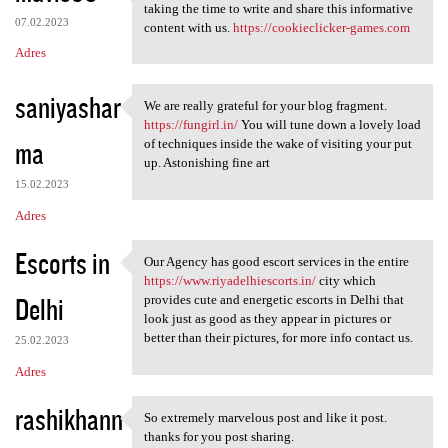
Those are some really nice
taking the time to write and share this informative
07.02.2023
content with us.
https://cookieclicker-games.com
Adres
saniyashar
We are really grateful for your blog fragment.
We are really grateful for
https://fungirl.in/
You will tune down a lovely load
ma
of techniques inside the wake of visiting your put
up. Astonishing fine art
15.02.2023
Adres
Escorts in
Our Agency has good escort services in the entire
Our Agency has good escort
https://www.riyadelhiescorts.in/
city which
Delhi
provides cute and energetic escorts in Delhi that
look just as good as they appear in pictures or
better than their pictures, for more info contact us.
25.02.2023
Adres
rashikhann
So extremely marvelous post and like it post.
So extremely marvelous post
thanks for you post sharing.