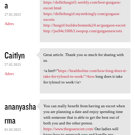
a
https://delhifungirl1.weebly.com/best-gurgaon-
escort.html
https://delhifungirl.mystrikingly.com/gurgaon-
27.02.2023
escorts
Adres
http://fungirl.builder.hemsida24.se/gurgaon-escort
http://jso94c100b3.iwopop.com/gurgaonescorts
Caitlyn
Great article. Thank you so much for sharing with
Great article. Thank you so
us.
27.02.2023
<a href="
https://healtholine.com/how-long-does-it-
Adres
take-for-tylenol-to-work/">how
long does it take
for tylenol to work</a>
ananyasha
You can really benefit from having an escort when
You can really benefit from
you are planning a date and enjoy spending time
rma
with someone that is able to get the best out of
both you and the other person.
https://www.thegoaescort.com/
Our ladies will
01.03.2023
know how to approach you and handle any