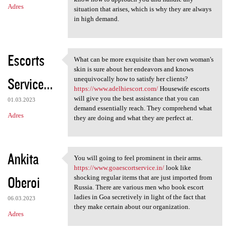
Adres
situation that arises, which is why they are always
in high demand.
Escorts
What can be more exquisite than her own woman's
What can be more exquisite
skin is sure about her endeavors and knows
Service...
unequivocally how to satisfy her clients?
https://www.adelhiescort.com/
Housewife escorts
will give you the best assistance that you can
01.03.2023
demand essentially reach. They comprehend what
Adres
they are doing and what they are perfect at.
Ankita
You will going to feel prominent in their arms.
You will going to feel
https://www.goaescortservice.in/
look like
Oberoi
shocking regular items that are just imported from
Russia. There are various men who book escort
ladies in Goa secretively in light of the fact that
06.03.2023
they make certain about our organization.
Adres