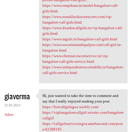
https://www.rimpikaur.in/model-bangalore-call-
girls.html
https://www.sonalilucknowescorts.com/vip-
bangalore-call-girls.html
https://www.dwarkacallgirls.in/vip-bangalore-call-
girls.html
https://www.mgirls.in/bangalore-call-girls.html
https://www.escortsinmahipalpur.com/call-girl-in-
bangalore.html
https://www.chennai-escortservice.in/vip-
bangalore-call-girls-service.html
https://www.independentescortsdelhi.in/bangalore-
call-girls-service.html
giaverma
Hi, just wanted to take the time to comment and
Hi, just wanted to take the
say that I really enjoyed reading your post.
25.03.2023
https://hotcallgirlsgoa.weebly.com/
https://vipbangalorecallgirl.wixsite.com/bangalore
Adres
callgirl
https://callgirlsserviceingoa.amebaownd.com/post
s/42288195