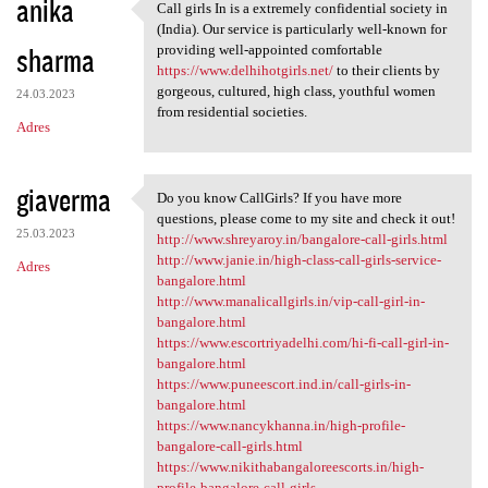
anika
Call girls In is a extremely confidential society in
Call girls In is a extremely
(India). Our service is particularly well-known for
sharma
providing well-appointed comfortable
https://www.delhihotgirls.net/
to their clients by
gorgeous, cultured, high class, youthful women
24.03.2023
from residential societies.
Adres
giaverma
Do you know CallGirls? If you have more
Do you know CallGirls? If you
questions, please come to my site and check it out!
25.03.2023
http://www.shreyaroy.in/bangalore-call-girls.html
http://www.janie.in/high-class-call-girls-service-
Adres
bangalore.html
http://www.manalicallgirls.in/vip-call-girl-in-
bangalore.html
https://www.escortriyadelhi.com/hi-fi-call-girl-in-
bangalore.html
https://www.puneescort.ind.in/call-girls-in-
bangalore.html
https://www.nancykhanna.in/high-profile-
bangalore-call-girls.html
https://www.nikithabangaloreescorts.in/high-
profile-bangalore-call-girls...