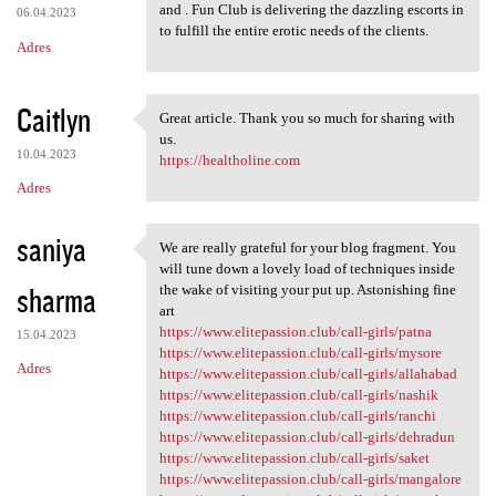
and . Fun Club is delivering the dazzling escorts in
06.04.2023
to fulfill the entire erotic needs of the clients.
Adres
Caitlyn
Great article. Thank you so much for sharing with
Great article. Thank you so
us.
10.04.2023
https://healtholine.com
Adres
saniya
We are really grateful for your blog fragment. You
We are really grateful for
will tune down a lovely load of techniques inside
sharma
the wake of visiting your put up. Astonishing fine
art
https://www.elitepassion.club/call-girls/patna
15.04.2023
https://www.elitepassion.club/call-girls/mysore
Adres
https://www.elitepassion.club/call-girls/allahabad
https://www.elitepassion.club/call-girls/nashik
https://www.elitepassion.club/call-girls/ranchi
https://www.elitepassion.club/call-girls/dehradun
https://www.elitepassion.club/call-girls/saket
https://www.elitepassion.club/call-girls/mangalore