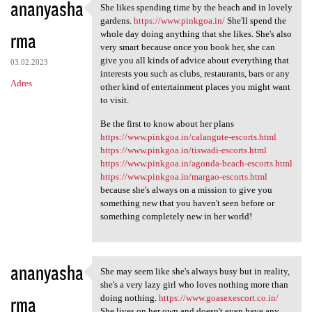
ananyasha
She likes spending time by the beach and in lovely
She likes spending time by
gardens.
https://www.pinkgoa.in/
She'll spend the
rma
whole day doing anything that she likes. She's also
very smart because once you book her, she can
give you all kinds of advice about everything that
03.02.2023
interests you such as clubs, restaurants, bars or any
Adres
other kind of entertainment places you might want
to visit.
Be the first to know about her plans
https://www.pinkgoa.in/calangute-escorts.html
https://www.pinkgoa.in/tiswadi-escorts.html
https://www.pinkgoa.in/agonda-beach-escorts.html
https://www.pinkgoa.in/margao-escorts.html
because she's always on a mission to give you
something new that you haven't seen before or
something completely new in her world!
ananyasha
She may seem like she's always busy but in reality,
She may seem like she's
she's a very lazy girl who loves nothing more than
rma
doing nothing.
https://www.goasexescort.co.in/
She lives on her own and doesn't even have any