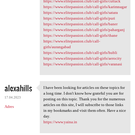
https://www.elitepassion.club/call-girls/cuttack
https://www.elitepassion.club/call-girls/karimnagar
https://www.elitepassion.club/call-girls/satara
https://www.elitepassion.club/call-girls/puri
https://www.elitepassion.club/call-girls/baner
https://www.elitepassion.club/call-girls/paharganj
https://www.elitepassion.club/call-girls/thane
https://www.elitepassion.club/call-
girls/aurangabad
https://www.elitepassion.club/call-girls/hubli
https://www.elitepassion.club/call-girls/aerocity
https://www.elitepassion.club/call-girls/varanasi
alexahills
I have been looking for articles on these topics for
I have been looking for
a long time. I don't know how grateful you are for
17.04.2023
posting on this topic. Thank you for the numerous
articles on this site, I will subscribe to those links
Adres
in my bookmarks and visit them often. Have a nice
day.
https://www.yaina.in