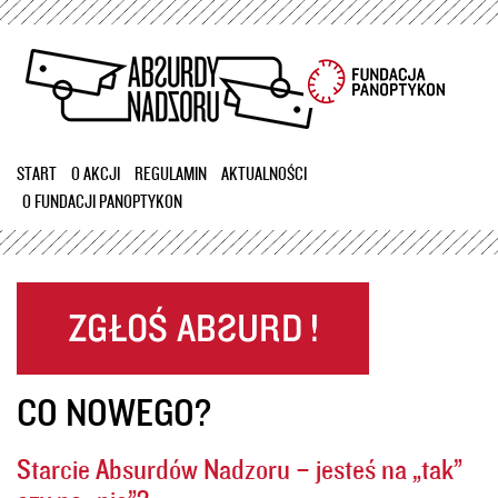
Przejdź
do
treści
START
O AKCJI
REGULAMIN
AKTUALNOŚCI
O FUNDACJI PANOPTYKON
CO NOWEGO?
Starcie Absurdów Nadzoru – jesteś na „tak”