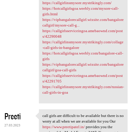
https://callgirlinsmysore.mystrikingly.com/
https://hotcallgirlsgoa.weebly.com/mysore-call-
girls.html
https://vipbangalorecallgirl.wixsite.com/bangalore
callgirl/mysore-call-g...
https://callgirlsserviceingoa.amebaownd.com/post
s/42290048
https://callgirlinsmysore.mystrikingly.com/collage
-call-girls-in-bangalore
https://hotcallgirlsgoa.weebly.com/bangalore-call-
girls
https://vipbangalorecallgirl.wixsite.com/bangalore
callgirl/goa-call-girls
https://callgirlsserviceingoa.amebaownd.com/post
s/42291705
https://callgirlinsmysore.mystrikingly.com/russian-
call-girls-in-goa
Preeti
call girls are difficult to be available but there is no
call girls are difficult to
worry at all when we are available for you Our
27.03.2023
https://www.preetipatel.in/
provides you the