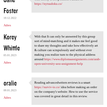
This theory is not possible.
o
https://nytsudoku.co/
Foster
m
e
19.12.2022
n
Adres
t
Korey
a
With that It can only be answered by this group
With that It can only be
sort of mind-matching and it makes me feel good
r
Whittle
to share my thoughts and take how effectively art
z
& culture can scrupulously and without ever
making you realize turn to the physical address
e
05.01.2023
around
https://www.diplomaassignments.com/arab-
Adres
open-university-aou-assignment-help
oralie
Reading advancedwriters reviews is a smart
Reading advancedwriters
https://surviv-io.co/
idea before making an order
09.01.2023
on the company's website. How to use the service
was covered in great detail in this review.
Adres