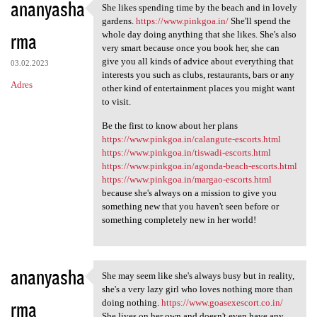
ananyasha
She likes spending time by the beach and in lovely
She likes spending time by
gardens.
https://www.pinkgoa.in/
She'll spend the
rma
whole day doing anything that she likes. She's also
very smart because once you book her, she can
give you all kinds of advice about everything that
03.02.2023
interests you such as clubs, restaurants, bars or any
Adres
other kind of entertainment places you might want
to visit.
Be the first to know about her plans
https://www.pinkgoa.in/calangute-escorts.html
https://www.pinkgoa.in/tiswadi-escorts.html
https://www.pinkgoa.in/agonda-beach-escorts.html
https://www.pinkgoa.in/margao-escorts.html
because she's always on a mission to give you
something new that you haven't seen before or
something completely new in her world!
ananyasha
She may seem like she's always busy but in reality,
She may seem like she's
she's a very lazy girl who loves nothing more than
rma
doing nothing.
https://www.goasexescort.co.in/
She lives on her own and doesn't even have any