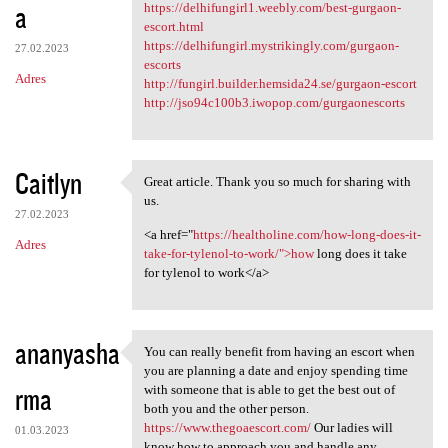
a
https://delhifungirl1.weebly.com/best-gurgaon-
escort.html
https://delhifungirl.mystrikingly.com/gurgaon-
27.02.2023
escorts
Adres
http://fungirl.builder.hemsida24.se/gurgaon-escort
http://jso94c100b3.iwopop.com/gurgaonescorts
Caitlyn
Great article. Thank you so much for sharing with
Great article. Thank you so
us.
27.02.2023
<a href="
https://healtholine.com/how-long-does-it-
Adres
take-for-tylenol-to-work/">how
long does it take
for tylenol to work</a>
ananyasha
You can really benefit from having an escort when
You can really benefit from
you are planning a date and enjoy spending time
rma
with someone that is able to get the best out of
both you and the other person.
https://www.thegoaescort.com/
Our ladies will
01.03.2023
know how to approach you and handle any