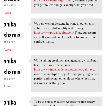
https://www.delhihotgirls.net/
, we ensure you that
you get no less and get exactly what you need
31.03.2023
Adres
anika
We very well understand how much our clients
We very well understand how
value their confidentiality and privacy.
sharma
https://www.priyankaplus.com/
Thus, our escorts
are well groomed and know how to protect your
confidentiality.
31.03.2023
Adres
anika
While taking break rich men generally visit 5-star
While taking break rich men
bars, disco, water parks, watch
sharma
https://www.independentescortsinnewdelhi.org/
movies in multiplexes, go for shopping, high class
parties, and several other places where they may
31.03.2023
discover something new.
Adres
anika
To be the most excellent we follow some policy
To be the most excellent we