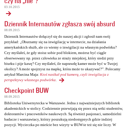
czy na „nie”?
03.10.2015
Dziennik Internautów zgłasza swój absurd
08.09.2015
Dziennik Internautów dołączył się do naszej akcji i zgłosił nam swój
przykład: „Oburzamy się na inwigilację w internecie, na działania
amerykańskich służb, ale co wiemy o inwigilacji na własnym podwórku?
Czy myślałeś, że gdy stoisz sobie pod blokiem, możesz być ciągle
obserwowany np. przez człowieka ze straży miejskiej, który siedzi przy
biurku i pije kawę? Czy myślałeś, ile naprawdę kamer może być w Twojej
okolicy? A może spojrzysz na mapkę, która może to ukazywać?”. Polecamy
artykuł Marcina Maja:
Ktoś nasikał pod kamerą, czyli inwigilacja z
perspektywy własnego podwórka
.
Checkpoint BUW
08.09.2015
Biblioteka Uniwersytecka w Warszawie. Jedna z najważniejszych bibliotek
akademickich w stolicy. Codziennie przewijają się przez nią setki studentów,
doktorantów i pracowników naukowych. Są również pasjonaci, samodzielni
badacze i warszawiacy, którzy poszukują niedostępnych gdzie indziej
pozycji. Wycieczka po mieście bez wizyty w BUW-ie też się nie liczy. W