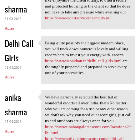
like enjoyable the client totally, to offer a secure
sharma
and protected housing to the client so that he does
not have to take any pressure while availing our
https://www.escortserviceinaerocity.in/
31.03.2023
Adres
Delhi Call
Being quite possibly the biggest modern place,
Being quite possibly the
you will track down numerous lovely and willing
GIrls
escorts here to invest your energy with. escorts
https://www.sanakhan.in/delhi-call-girls.html
are
thoroughly prepared and prepared to serve every
01.04.2023
one of your necessities.
Adres
anika
We have personally selected the best list of
We have personally selected
wonderful escorts all over India. that's No matter
sharma
why you are coming for a trip or any other reason
we don't ask why you need our escort girls, just call
us and our doors are always open for you.
05.04.2023
https://www.tinabangaloreescorts.com/locations/de
Adres
lhi.html
https://www.sofiyajaipurescorts.com/delhi-call-