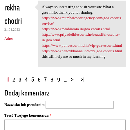
rekha
Always so interesting to visit your site.What a
Always so interesting to
great info, thank you for sharing.
chodri
https://www.mumbaiescortagency.com/goa-escorts-
service/
https://www.maahiarora.in/goa-escorts.html
21.04.2023
http://www.priyadelhiescorts.in/beautiful-escorts-
Adres
in-goa.html
https://www.puneescort.ind.in/vip-goa-escorts.html
https://www.nancykhanna.in/sexy-goa-escorts.html
this will help me so much in my learning
S
1
2
3
4
5
6
7
8
9
…
t
Dodaj komentarz
r
o
Nazwisko lub pseudonim
n
y
Treść Twojego komentarza
*