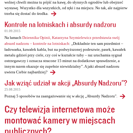
wolnej chwili można tu pójść na kawę, do słynnych ogrodów lub obejrzeć
wystawę. Wszystko dla wszystkich, od ręki i na miejscu. No tak, ale najpierw
trzeba się dostać do środka.
Kontrole na lotniskach i absurdy nadzoru
01.09.2015
Na łamach
Dziennika Opinii, Katarzyna Szymielewicz przedstawia swój
absurd nadzoru – kontrole na lotniskach
: „Dokładnie ten sam przedmiot –
ładowarka, kawałek kabla, but na podwyższonej podeszwie, pasek, kawałek
metalu gdzieś przy ciele, czy coś w kształcie tuby – raz uruchamia sygnał
ostrzegawczy i oznacza stracone 15 minut na dodatkowe sprawdzenie, a
innym razem okazuje się zupełnie niewidzialny”. A jaki absurd nadzoru
uwiera Ciebie najbardziej?
Jak wziąć udział w akcji „Absurdy Nadzoru"?
25.08.2015
Poznaj 5 sposobów na zaangażowanie się w akcję „Absurdy Nadzoru".
Czy telewizja internetowa może
montować kamery w miejscach
publicznych?