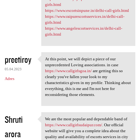
girls.html
https://www.escortsinpune.in/delhi-call-girls.html
https://www.raipurescortsservices.in/delhi-call-
girls.html
https://www.angelescortservices.in/delhi-call-
girls.html
preetiroy
At this point, we will depict a piece of our
At this point, we will depict
unprecedented Loving associations. in case
05.04.2023
https://www.callgirlsgoa.in/
are getting this so
clearly you've fallen your look to my
Adres
characteristics given in my profile. Thinking about
everything, this is me and I'm not here for
reconsidering those elements.
Shruti
We are the most popular and dependable band of
We are the most popular and
https://www.callgirlsudaipur.com/
. Our official
arora
website will give you a complete idea about the
quality and availability of escorts services in city