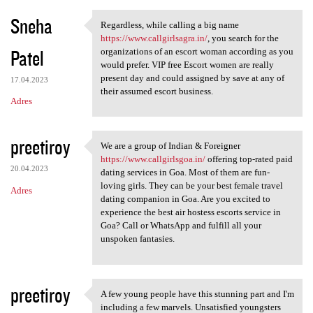
Sneha
Regardless, while calling a big name
Regardless, while calling a
https://www.callgirlsagra.in/
, you search for the
Patel
organizations of an escort woman according as you
would prefer. VIP free Escort women are really
present day and could assigned by save at any of
17.04.2023
their assumed escort business.
Adres
preetiroy
We are a group of Indian & Foreigner
We are a group of Indian &
https://www.callgirlsgoa.in/
offering top-rated paid
20.04.2023
dating services in Goa. Most of them are fun-
loving girls. They can be your best female travel
Adres
dating companion in Goa. Are you excited to
experience the best air hostess escorts service in
Goa? Call or WhatsApp and fulfill all your
unspoken fantasies.
preetiroy
A few young people have this stunning part and I'm
A few young people have this
including a few marvels. Unsatisfied youngsters