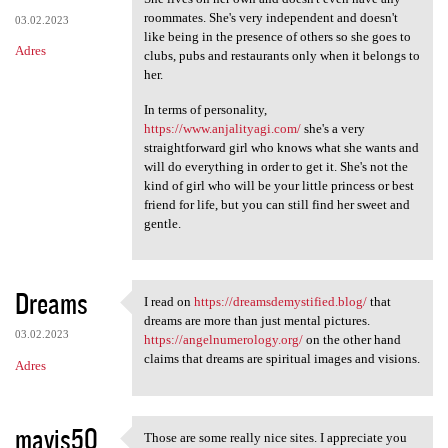
roommates. She's very independent and doesn't
03.02.2023
like being in the presence of others so she goes to
Adres
clubs, pubs and restaurants only when it belongs to
her.
In terms of personality,
https://www.anjalityagi.com/
she's a very
straightforward girl who knows what she wants and
will do everything in order to get it. She's not the
kind of girl who will be your little princess or best
friend for life, but you can still find her sweet and
gentle.
Dreams
I read on
https://dreamsdemystified.blog/
that
I read on https:/
dreams are more than just mental pictures.
03.02.2023
https://angelnumerology.org/
on the other hand
claims that dreams are spiritual images and visions.
Adres
mavis50
Those are some really nice sites. I appreciate you