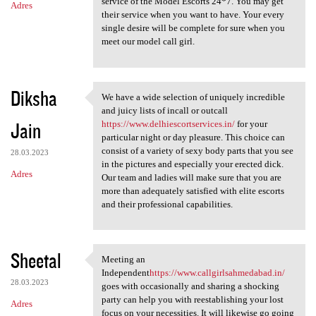
service of the Model Escorts 24*7. You may get
Adres
their service when you want to have. Your every
single desire will be complete for sure when you
meet our model call girl.
Diksha
We have a wide selection of uniquely incredible
We have a wide selection of
and juicy lists of incall or outcall
Jain
https://www.delhiescortservices.in/
for your
particular night or day pleasure. This choice can
consist of a variety of sexy body parts that you see
28.03.2023
in the pictures and especially your erected dick.
Adres
Our team and ladies will make sure that you are
more than adequately satisfied with elite escorts
and their professional capabilities.
Sheetal
Meeting an
Meeting an Independenthttps:/
Independent
https://www.callgirlsahmedabad.in/
28.03.2023
goes with occasionally and sharing a shocking
party can help you with reestablishing your lost
Adres
focus on your necessities. It will likewise go going