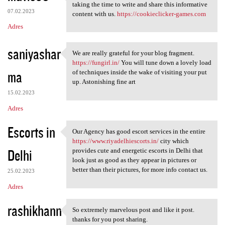
Those are some really nice
taking the time to write and share this informative
07.02.2023
content with us.
https://cookieclicker-games.com
Adres
saniyashar
We are really grateful for your blog fragment.
We are really grateful for
https://fungirl.in/
You will tune down a lovely load
ma
of techniques inside the wake of visiting your put
up. Astonishing fine art
15.02.2023
Adres
Escorts in
Our Agency has good escort services in the entire
Our Agency has good escort
https://www.riyadelhiescorts.in/
city which
Delhi
provides cute and energetic escorts in Delhi that
look just as good as they appear in pictures or
better than their pictures, for more info contact us.
25.02.2023
Adres
rashikhann
So extremely marvelous post and like it post.
So extremely marvelous post
thanks for you post sharing.