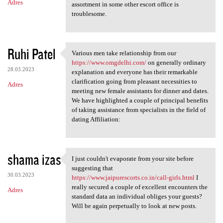
Adres
assortment in some other escort office is
troublesome.
Ruhi Patel
Various men take relationship from our
Various men take relationship
https://www.omgdelhi.com/
on generally ordinary
28.03.2023
explanation and everyone has their remarkable
clarification going from pleasant necessities to
Adres
meeting new female assistants for dinner and dates.
We have highlighted a couple of principal benefits
of taking assistance from specialists in the field of
dating Affiliation:
shama izas
I just couldn't evaporate from your site before
I just couldn't evaporate
suggesting that
30.03.2023
https://www.jaipurescorts.co.in/call-girls.html
I
really secured a couple of excellent encounters the
Adres
standard data an individual obliges your guests?
Will be again perpetually to look at new posts.