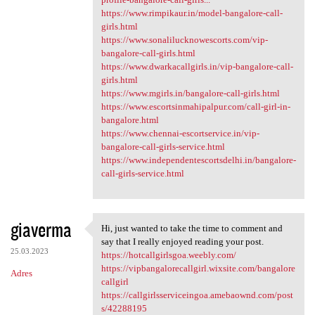
https://www.rimpikaur.in/model-bangalore-call-
girls.html
https://www.sonalilucknowescorts.com/vip-
bangalore-call-girls.html
https://www.dwarkacallgirls.in/vip-bangalore-call-
girls.html
https://www.mgirls.in/bangalore-call-girls.html
https://www.escortsinmahipalpur.com/call-girl-in-
bangalore.html
https://www.chennai-escortservice.in/vip-
bangalore-call-girls-service.html
https://www.independentescortsdelhi.in/bangalore-
call-girls-service.html
giaverma
Hi, just wanted to take the time to comment and
Hi, just wanted to take the
say that I really enjoyed reading your post.
25.03.2023
https://hotcallgirlsgoa.weebly.com/
https://vipbangalorecallgirl.wixsite.com/bangalore
Adres
callgirl
https://callgirlsserviceingoa.amebaownd.com/post
s/42288195