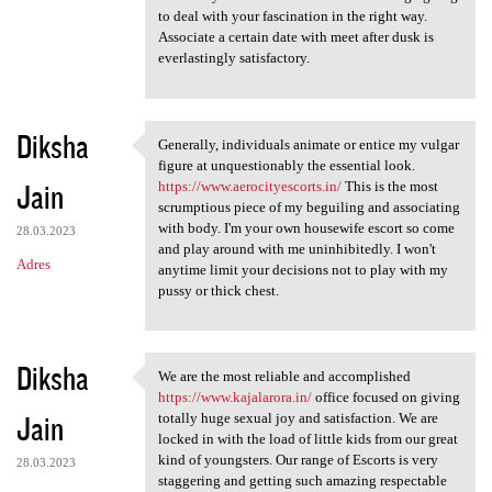
to deal with your fascination in the right way.
Associate a certain date with meet after dusk is
everlastingly satisfactory.
Diksha
Generally, individuals animate or entice my vulgar
Generally, individuals
figure at unquestionably the essential look.
Jain
https://www.aerocityescorts.in/
This is the most
scrumptious piece of my beguiling and associating
with body. I'm your own housewife escort so come
28.03.2023
and play around with me uninhibitedly. I won't
Adres
anytime limit your decisions not to play with my
pussy or thick chest.
Diksha
We are the most reliable and accomplished
We are the most reliable and
https://www.kajalarora.in/
office focused on giving
Jain
totally huge sexual joy and satisfaction. We are
locked in with the load of little kids from our great
kind of youngsters. Our range of Escorts is very
28.03.2023
staggering and getting such amazing respectable