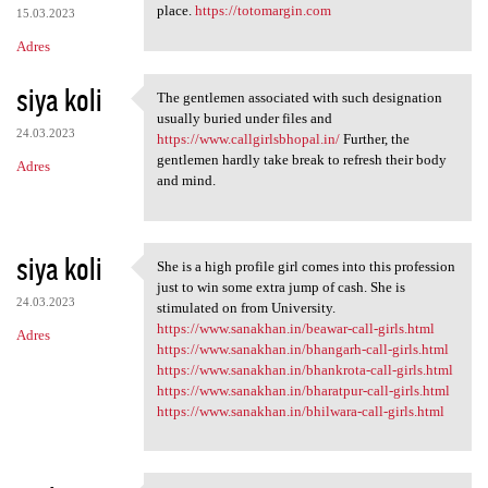
place.
https://totomargin.com
15.03.2023
Adres
siya koli
The gentlemen associated with such designation
The gentlemen associated with
usually buried under files and
24.03.2023
https://www.callgirlsbhopal.in/
Further, the
gentlemen hardly take break to refresh their body
Adres
and mind.
siya koli
She is a high profile girl comes into this profession
She is a high profile girl
just to win some extra jump of cash. She is
24.03.2023
stimulated on from University.
https://www.sanakhan.in/beawar-call-girls.html
Adres
https://www.sanakhan.in/bhangarh-call-girls.html
https://www.sanakhan.in/bhankrota-call-girls.html
https://www.sanakhan.in/bharatpur-call-girls.html
https://www.sanakhan.in/bhilwara-call-girls.html