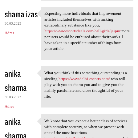
shama izas
Expecting more individuals that improvement
Expecting more individuals
articles included themselves with making
30.03.2023
extraordinary substance like you,
https://www.escortsdeals.com/call-girls/jaipur
more
Adres
perusers would be enthused about their works. I
have taken in a specific number of things from
your article.
anika
What you think if this something outstanding is a
What you think if this
sizzling
https://www.delhi-escorts.com/
who will
sharma
play with you to charm you and to give you the
mainly passionate and close thoughtful of your
life.
30.03.2023
Adres
anika
We know that you expect a better class of services
We know that you expect a
with complete security, so when we present with
sharma
one of the most luxurious