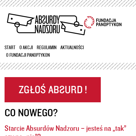
Przejdź
do
treści
START
O AKCJI
REGULAMIN
AKTUALNOŚCI
O FUNDACJI PANOPTYKON
CO NOWEGO?
Starcie Absurdów Nadzoru – jesteś na „tak”