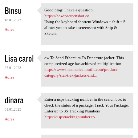
Binsu
Good blog! I have a question.
Good blog! I have a question.
https://howtoscreenshot.co
18.01.2023
Using the keyboard shortcut Windows + shift + S
allows you to take a screenshot with Snip &
Adres
Sketch.
Lisa carol
ow To Send Ethereum To Departure jacket: This
ow To Send Ethereum To
computerized age has achieved multiplication.
27.01.2023
https://www.theamericanoutfit.com/product-
category/star-trek-jackets-and...
Adres
dinara
Enter a usps tracking number in the search box to
Enter a usps tracking number
check the status of a package. Track Your Package.
31.01.2023
Enter up to 35 Tracking Numbers
https://uspstrackingnumber.co
Adres