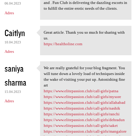
and . Fun Club is delivering the dazzling escorts in
06.04.2023
to fulfill the entire erotic needs of the clients.
Adres
Caitlyn
Great article. Thank you so much for sharing with
Great article. Thank you so
us.
10.04.2023
https://healtholine.com
Adres
saniya
We are really grateful for your blog fragment. You
We are really grateful for
will tune down a lovely load of techniques inside
sharma
the wake of visiting your put up. Astonishing fine
art
https://www.elitepassion.club/call-girls/patna
15.04.2023
https://www.elitepassion.club/call-girls/mysore
Adres
https://www.elitepassion.club/call-girls/allahabad
https://www.elitepassion.club/call-girls/nashik
https://www.elitepassion.club/call-girls/ranchi
https://www.elitepassion.club/call-girls/dehradun
https://www.elitepassion.club/call-girls/saket
https://www.elitepassion.club/call-girls/mangalore