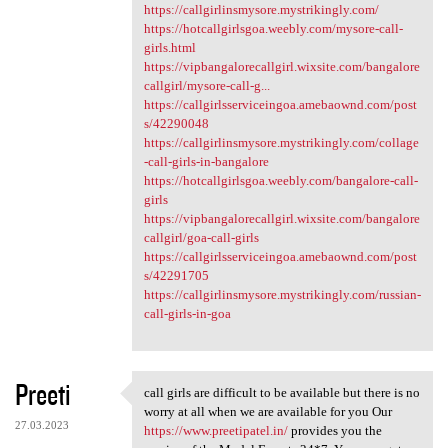
https://callgirlinsmysore.mystrikingly.com/
https://hotcallgirlsgoa.weebly.com/mysore-call-
girls.html
https://vipbangalorecallgirl.wixsite.com/bangalore
callgirl/mysore-call-g...
https://callgirlsserviceingoa.amebaownd.com/post
s/42290048
https://callgirlinsmysore.mystrikingly.com/collage
-call-girls-in-bangalore
https://hotcallgirlsgoa.weebly.com/bangalore-call-
girls
https://vipbangalorecallgirl.wixsite.com/bangalore
callgirl/goa-call-girls
https://callgirlsserviceingoa.amebaownd.com/post
s/42291705
https://callgirlinsmysore.mystrikingly.com/russian-
call-girls-in-goa
Preeti
call girls are difficult to be available but there is no
call girls are difficult to
worry at all when we are available for you Our
27.03.2023
https://www.preetipatel.in/
provides you the