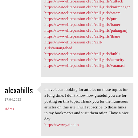
https://www.elitepassion.club/call-girls/cuttack
https://www.elitepassion.club/call-girls/karimnagar
https://www.elitepassion.club/call-girls/satara
https://www.elitepassion.club/call-girls/puri
https://www.elitepassion.club/call-girls/baner
https://www.elitepassion.club/call-girls/paharganj
https://www.elitepassion.club/call-girls/thane
https://www.elitepassion.club/call-
girls/aurangabad
https://www.elitepassion.club/call-girls/hubli
https://www.elitepassion.club/call-girls/aerocity
https://www.elitepassion.club/call-girls/varanasi
alexahills
I have been looking for articles on these topics for
I have been looking for
a long time. I don't know how grateful you are for
17.04.2023
posting on this topic. Thank you for the numerous
articles on this site, I will subscribe to those links
Adres
in my bookmarks and visit them often. Have a nice
day.
https://www.yaina.in