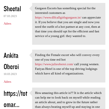
Sheetal
Gurgaon Escorts has something special for the
Gurgaon Escorts has something
interested customers as
07.03.2023
https://www.dlfcallgirlsgurgaon.in/
can appreciate
it. If you believe that you are single and now you
Adres
need the outfit of a hot partner at any cost, then at
that time you should opt for the efficient and fast
service of a young girl. they wanted to.
Ankita
Finding the Female escort who will convey every
Finding the Female escort who
one of you time red hot
Oberoi
https://www.julieoberoi.com/
call young women.
Fariyas Hotel is one of the top driving lodgings
which have all kind of organizations.
10.03.2023
Adres
https://tot
How amazing this article is!!! It is the article which
How amazing this article is!!
can help me to look back on myself while reading
omar...
an article about, and to grow in the future rather
than always beating myself up and staying in one