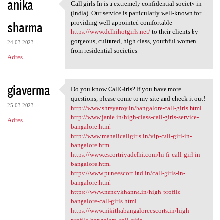
anika
Call girls In is a extremely confidential society in
Call girls In is a extremely
(India). Our service is particularly well-known for
sharma
providing well-appointed comfortable
https://www.delhihotgirls.net/
to their clients by
gorgeous, cultured, high class, youthful women
24.03.2023
from residential societies.
Adres
giaverma
Do you know CallGirls? If you have more
Do you know CallGirls? If you
questions, please come to my site and check it out!
25.03.2023
http://www.shreyaroy.in/bangalore-call-girls.html
http://www.janie.in/high-class-call-girls-service-
Adres
bangalore.html
http://www.manalicallgirls.in/vip-call-girl-in-
bangalore.html
https://www.escortriyadelhi.com/hi-fi-call-girl-in-
bangalore.html
https://www.puneescort.ind.in/call-girls-in-
bangalore.html
https://www.nancykhanna.in/high-profile-
bangalore-call-girls.html
https://www.nikithabangaloreescorts.in/high-
profile-bangalore-call-girls...