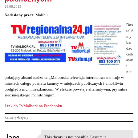
28.08.2015
Nadesłany przez:
Malibu
Dos
taliś
my
bar
dzo
ciek
awy
i
nie
pokojący absurd nadzoru: „Malborska telewizja internetowa montuje w
miastach całego powiatu kamery w miejscach publicznych i umożliwia
podgląd z nich mieszkańcom. W efekcie powstaje alternatywna, prywatna
sieć miejskiego monitoringu”.
Link do TvMalbork na Facebooku
kamery-bajery
K
Jane
This theory is not possible. I assure it.