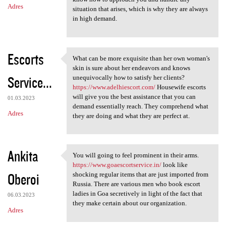
Adres
situation that arises, which is why they are always
in high demand.
Escorts
What can be more exquisite than her own woman's
What can be more exquisite
skin is sure about her endeavors and knows
Service...
unequivocally how to satisfy her clients?
https://www.adelhiescort.com/
Housewife escorts
will give you the best assistance that you can
01.03.2023
demand essentially reach. They comprehend what
Adres
they are doing and what they are perfect at.
Ankita
You will going to feel prominent in their arms.
You will going to feel
https://www.goaescortservice.in/
look like
Oberoi
shocking regular items that are just imported from
Russia. There are various men who book escort
ladies in Goa secretively in light of the fact that
06.03.2023
they make certain about our organization.
Adres