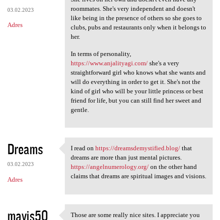
roommates. She's very independent and doesn't
03.02.2023
like being in the presence of others so she goes to
Adres
clubs, pubs and restaurants only when it belongs to
her.
In terms of personality,
https://www.anjalityagi.com/
she's a very
straightforward girl who knows what she wants and
will do everything in order to get it. She's not the
kind of girl who will be your little princess or best
friend for life, but you can still find her sweet and
gentle.
Dreams
I read on
https://dreamsdemystified.blog/
that
I read on https:/
dreams are more than just mental pictures.
03.02.2023
https://angelnumerology.org/
on the other hand
claims that dreams are spiritual images and visions.
Adres
mavis50
Those are some really nice sites. I appreciate you