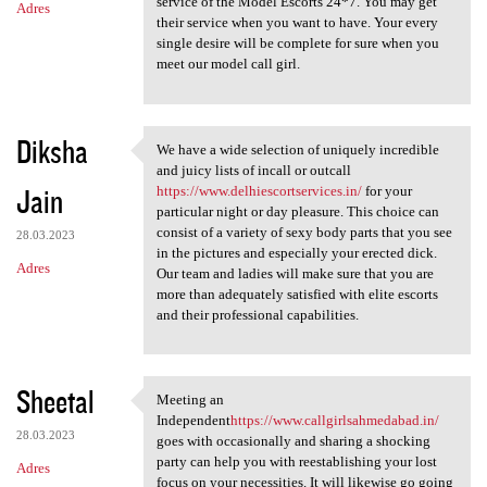
service of the Model Escorts 24*7. You may get
Adres
their service when you want to have. Your every
single desire will be complete for sure when you
meet our model call girl.
Diksha
We have a wide selection of uniquely incredible
We have a wide selection of
and juicy lists of incall or outcall
Jain
https://www.delhiescortservices.in/
for your
particular night or day pleasure. This choice can
consist of a variety of sexy body parts that you see
28.03.2023
in the pictures and especially your erected dick.
Adres
Our team and ladies will make sure that you are
more than adequately satisfied with elite escorts
and their professional capabilities.
Sheetal
Meeting an
Meeting an Independenthttps:/
Independent
https://www.callgirlsahmedabad.in/
28.03.2023
goes with occasionally and sharing a shocking
party can help you with reestablishing your lost
Adres
focus on your necessities. It will likewise go going