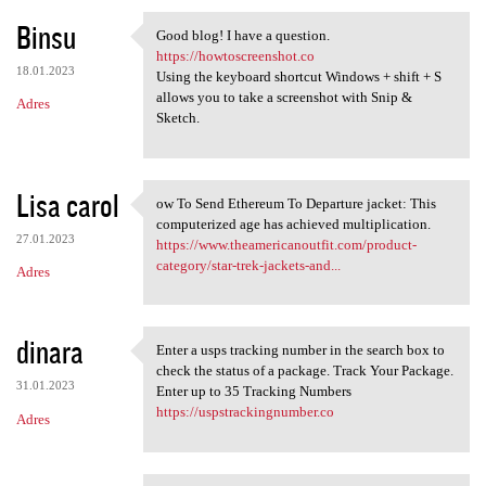
Binsu
Good blog! I have a question.
Good blog! I have a question.
https://howtoscreenshot.co
18.01.2023
Using the keyboard shortcut Windows + shift + S
allows you to take a screenshot with Snip &
Adres
Sketch.
Lisa carol
ow To Send Ethereum To Departure jacket: This
ow To Send Ethereum To
computerized age has achieved multiplication.
27.01.2023
https://www.theamericanoutfit.com/product-
category/star-trek-jackets-and...
Adres
dinara
Enter a usps tracking number in the search box to
Enter a usps tracking number
check the status of a package. Track Your Package.
31.01.2023
Enter up to 35 Tracking Numbers
https://uspstrackingnumber.co
Adres