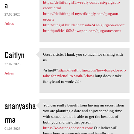
a
https://delhifungirl1.weebly.com/best-gurgaon-
escort.html
https://delhifungirl.mystrikingly.com/gurgaon-
27.02.2023
escorts
Adres
http://fungirl.builder.hemsida24.se/gurgaon-escort
http://jso94c100b3.iwopop.com/gurgaonescorts
Caitlyn
Great article. Thank you so much for sharing with
Great article. Thank you so
us.
27.02.2023
<a href="
https://healtholine.com/how-long-does-it-
Adres
take-for-tylenol-to-work/">how
long does it take
for tylenol to work</a>
ananyasha
You can really benefit from having an escort when
You can really benefit from
you are planning a date and enjoy spending time
rma
with someone that is able to get the best out of
both you and the other person.
https://www.thegoaescort.com/
Our ladies will
01.03.2023
know how to approach you and handle any