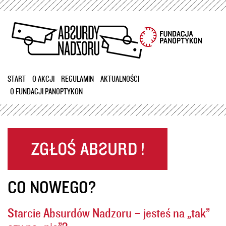
Przejdź
do
treści
START
O AKCJI
REGULAMIN
AKTUALNOŚCI
O FUNDACJI PANOPTYKON
CO NOWEGO?
Starcie Absurdów Nadzoru – jesteś na „tak”