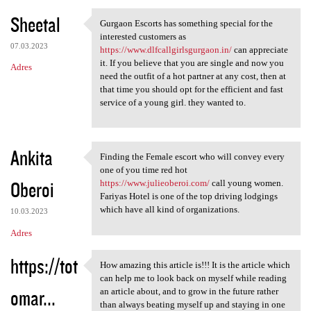
Sheetal
Gurgaon Escorts has something special for the
Gurgaon Escorts has something
interested customers as
07.03.2023
https://www.dlfcallgirlsgurgaon.in/
can appreciate
it. If you believe that you are single and now you
Adres
need the outfit of a hot partner at any cost, then at
that time you should opt for the efficient and fast
service of a young girl. they wanted to.
Ankita
Finding the Female escort who will convey every
Finding the Female escort who
one of you time red hot
Oberoi
https://www.julieoberoi.com/
call young women.
Fariyas Hotel is one of the top driving lodgings
which have all kind of organizations.
10.03.2023
Adres
https://tot
How amazing this article is!!! It is the article which
How amazing this article is!!
can help me to look back on myself while reading
omar...
an article about, and to grow in the future rather
than always beating myself up and staying in one