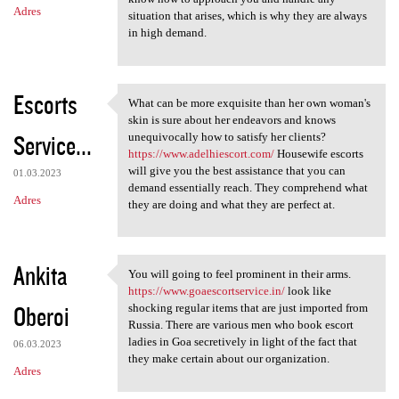
Adres
situation that arises, which is why they are always
in high demand.
Escorts
What can be more exquisite than her own woman's
What can be more exquisite
skin is sure about her endeavors and knows
Service...
unequivocally how to satisfy her clients?
https://www.adelhiescort.com/
Housewife escorts
will give you the best assistance that you can
01.03.2023
demand essentially reach. They comprehend what
Adres
they are doing and what they are perfect at.
Ankita
You will going to feel prominent in their arms.
You will going to feel
https://www.goaescortservice.in/
look like
Oberoi
shocking regular items that are just imported from
Russia. There are various men who book escort
ladies in Goa secretively in light of the fact that
06.03.2023
they make certain about our organization.
Adres