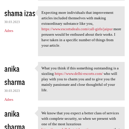
shama izas
Expecting more individuals that improvement
Expecting more individuals
articles included themselves with making
30.03.2023
extraordinary substance like you,
https://www.escortsdeals.com/call-girls/jaipur
more
Adres
perusers would be enthused about their works. I
have taken in a specific number of things from
your article.
anika
What you think if this something outstanding is a
What you think if this
sizzling
https://www.delhi-escorts.com/
who will
sharma
play with you to charm you and to give you the
mainly passionate and close thoughtful of your
life.
30.03.2023
Adres
anika
We know that you expect a better class of services
We know that you expect a
with complete security, so when we present with
sharma
one of the most luxurious