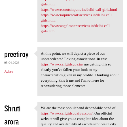
girls.html
https://www.escortsinpune.in/delhi-call-girls.html
https://www.raipurescortsservices.in/delhi-call-
girls.html
https://www.angelescortservices.in/delhi-call-
girls.html
preetiroy
At this point, we will depict a piece of our
At this point, we will depict
unprecedented Loving associations. in case
05.04.2023
https://www.callgirlsgoa.in/
are getting this so
clearly you've fallen your look to my
Adres
characteristics given in my profile. Thinking about
everything, this is me and I'm not here for
reconsidering those elements.
Shruti
We are the most popular and dependable band of
We are the most popular and
https://www.callgirlsudaipur.com/
. Our official
arora
website will give you a complete idea about the
quality and availability of escorts services in city