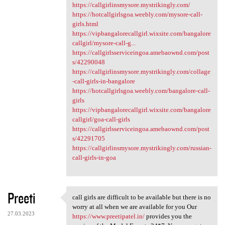
https://callgirlinsmysore.mystrikingly.com/
https://hotcallgirlsgoa.weebly.com/mysore-call-
girls.html
https://vipbangalorecallgirl.wixsite.com/bangalore
callgirl/mysore-call-g...
https://callgirlsserviceingoa.amebaownd.com/post
s/42290048
https://callgirlinsmysore.mystrikingly.com/collage
-call-girls-in-bangalore
https://hotcallgirlsgoa.weebly.com/bangalore-call-
girls
https://vipbangalorecallgirl.wixsite.com/bangalore
callgirl/goa-call-girls
https://callgirlsserviceingoa.amebaownd.com/post
s/42291705
https://callgirlinsmysore.mystrikingly.com/russian-
call-girls-in-goa
Preeti
call girls are difficult to be available but there is no
call girls are difficult to
worry at all when we are available for you Our
27.03.2023
https://www.preetipatel.in/
provides you the