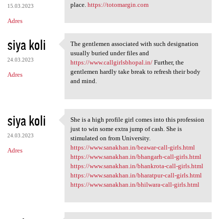
place.
https://totomargin.com
15.03.2023
Adres
siya koli
The gentlemen associated with such designation
The gentlemen associated with
usually buried under files and
24.03.2023
https://www.callgirlsbhopal.in/
Further, the
gentlemen hardly take break to refresh their body
Adres
and mind.
siya koli
She is a high profile girl comes into this profession
She is a high profile girl
just to win some extra jump of cash. She is
24.03.2023
stimulated on from University.
https://www.sanakhan.in/beawar-call-girls.html
Adres
https://www.sanakhan.in/bhangarh-call-girls.html
https://www.sanakhan.in/bhankrota-call-girls.html
https://www.sanakhan.in/bharatpur-call-girls.html
https://www.sanakhan.in/bhilwara-call-girls.html