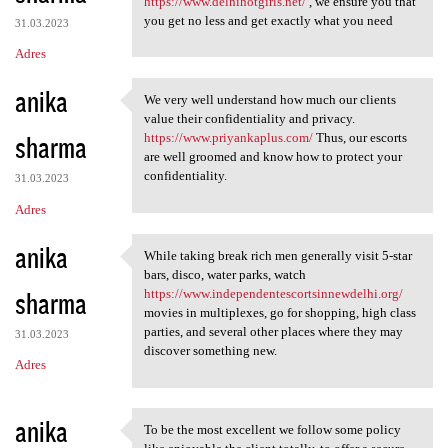
https://www.delhihotgirls.net/
, we ensure you that
you get no less and get exactly what you need
31.03.2023
Adres
anika
We very well understand how much our clients
We very well understand how
value their confidentiality and privacy.
sharma
https://www.priyankaplus.com/
Thus, our escorts
are well groomed and know how to protect your
confidentiality.
31.03.2023
Adres
anika
While taking break rich men generally visit 5-star
While taking break rich men
bars, disco, water parks, watch
sharma
https://www.independentescortsinnewdelhi.org/
movies in multiplexes, go for shopping, high class
parties, and several other places where they may
31.03.2023
discover something new.
Adres
anika
To be the most excellent we follow some policy
To be the most excellent we