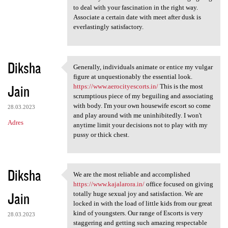
to deal with your fascination in the right way.
Associate a certain date with meet after dusk is
everlastingly satisfactory.
Diksha
Generally, individuals animate or entice my vulgar
Generally, individuals
figure at unquestionably the essential look.
Jain
https://www.aerocityescorts.in/
This is the most
scrumptious piece of my beguiling and associating
with body. I'm your own housewife escort so come
28.03.2023
and play around with me uninhibitedly. I won't
Adres
anytime limit your decisions not to play with my
pussy or thick chest.
Diksha
We are the most reliable and accomplished
We are the most reliable and
https://www.kajalarora.in/
office focused on giving
Jain
totally huge sexual joy and satisfaction. We are
locked in with the load of little kids from our great
kind of youngsters. Our range of Escorts is very
28.03.2023
staggering and getting such amazing respectable