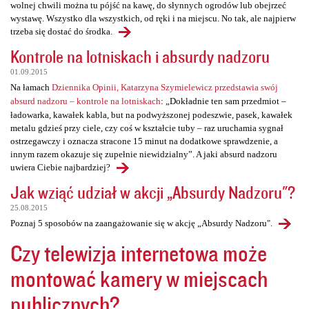
wolnej chwili można tu pójść na kawę, do słynnych ogrodów lub obejrzeć
wystawę. Wszystko dla wszystkich, od ręki i na miejscu. No tak, ale najpierw
trzeba się dostać do środka.
Kontrole na lotniskach i absurdy nadzoru
01.09.2015
Na łamach
Dziennika Opinii, Katarzyna Szymielewicz przedstawia swój
absurd nadzoru – kontrole na lotniskach
: „Dokładnie ten sam przedmiot –
ładowarka, kawałek kabla, but na podwyższonej podeszwie, pasek, kawałek
metalu gdzieś przy ciele, czy coś w kształcie tuby – raz uruchamia sygnał
ostrzegawczy i oznacza stracone 15 minut na dodatkowe sprawdzenie, a
innym razem okazuje się zupełnie niewidzialny”. A jaki absurd nadzoru
uwiera Ciebie najbardziej?
Jak wziąć udział w akcji „Absurdy Nadzoru"?
25.08.2015
Poznaj 5 sposobów na zaangażowanie się w akcję „Absurdy Nadzoru".
Czy telewizja internetowa może
montować kamery w miejscach
publicznych?