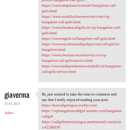
https://www.rimpikaur.in/model-bangalore-call-
girls.html
https://www.sonalilucknowescorts.com/vip-
bangalore-call-girls.html
https://www.dwarkacallgirls.in/vip-bangalore-call-
girls.html
https://www.mgirls.in/bangalore-call-girls.html
https://www.escortsinmahipalpur.com/call-girl-in-
bangalore.html
https://www.chennai-escortservice.in/vip-
bangalore-call-girls-service.html
https://www.independentescortsdelhi.in/bangalore-
call-girls-service.html
giaverma
Hi, just wanted to take the time to comment and
Hi, just wanted to take the
say that I really enjoyed reading your post.
25.03.2023
https://hotcallgirlsgoa.weebly.com/
https://vipbangalorecallgirl.wixsite.com/bangalore
Adres
callgirl
https://callgirlsserviceingoa.amebaownd.com/post
s/42288195