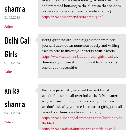
like enjoyable the client totally, to offer a secure
sharma
and protected housing to the client so that he does
not have to take any pressure while availing our
https://www.escortserviceinaerocity.in/
31.03.2023
Adres
Delhi Call
Being quite possibly the biggest modern place,
Being quite possibly the
you will track down numerous lovely and willing
GIrls
escorts here to invest your energy with. escorts
https://www.sanakhan.in/delhi-call-girls.html
are
thoroughly prepared and prepared to serve every
01.04.2023
one of your necessities.
Adres
anika
We have personally selected the best list of
We have personally selected
wonderful escorts all over India. that's No matter
sharma
why you are coming for a trip or any other reason
we don't ask why you need our escort girls, just call
us and our doors are always open for you.
05.04.2023
https://www.tinabangaloreescorts.com/locations/de
Adres
lhi.html
https://www.sofiyajaipurescorts.com/delhi-call-