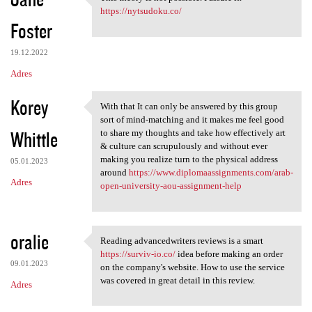
This theory is not possible.
o
https://nytsudoku.co/
Foster
m
e
19.12.2022
n
Adres
t
Korey
a
With that It can only be answered by this group
With that It can only be
sort of mind-matching and it makes me feel good
r
Whittle
to share my thoughts and take how effectively art
z
& culture can scrupulously and without ever
making you realize turn to the physical address
e
05.01.2023
around
https://www.diplomaassignments.com/arab-
Adres
open-university-aou-assignment-help
oralie
Reading advancedwriters reviews is a smart
Reading advancedwriters
https://surviv-io.co/
idea before making an order
09.01.2023
on the company's website. How to use the service
was covered in great detail in this review.
Adres