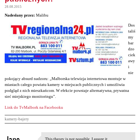
28.08.2015
Nadesłany przez:
Malibu
Dos
taliś
my
bar
dzo
ciek
awy
i
nie
pokojący absurd nadzoru: „Malborska telewizja internetowa montuje w
miastach całego powiatu kamery w miejscach publicznych i umożliwia
podgląd z nich mieszkańcom. W efekcie powstaje alternatywna, prywatna
sieć miejskiego monitoringu”.
Link do TvMalbork na Facebooku
kamery-bajery
K
Jane
This theory is not possible. I assure it.