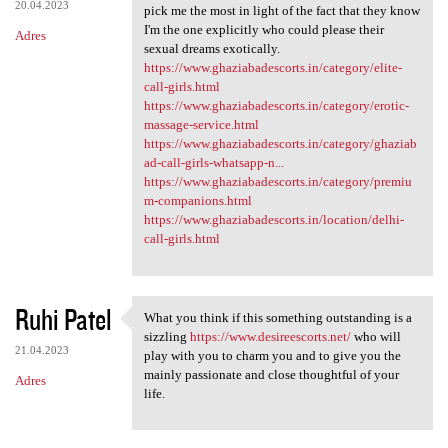
20.04.2023
pick me the most in light of the fact that they know
I'm the one explicitly who could please their
Adres
sexual dreams exotically.
https://www.ghaziabadescorts.in/category/elite-
call-girls.html
https://www.ghaziabadescorts.in/category/erotic-
massage-service.html
https://www.ghaziabadescorts.in/category/ghaziab
ad-call-girls-whatsapp-n...
https://www.ghaziabadescorts.in/category/premiu
m-companions.html
https://www.ghaziabadescorts.in/location/delhi-
call-girls.html
Ruhi Patel
What you think if this something outstanding is a
What you think if this
sizzling
https://www.desireescorts.net/
who will
21.04.2023
play with you to charm you and to give you the
mainly passionate and close thoughtful of your
Adres
life.