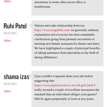
Adres
assortment in some other escort office is
troublesome.
Ruhi Patel
Various men take relationship from our
Various men take relationship
https://www.omgdelhi.com/
on generally ordinary
28.03.2023
explanation and everyone has their remarkable
clarification going from pleasant necessities to
Adres
meeting new female assistants for dinner and dates.
We have highlighted a couple of principal benefits
of taking assistance from specialists in the field of
dating Affiliation:
shama izas
I just couldn't evaporate from your site before
I just couldn't evaporate
suggesting that
30.03.2023
https://www.jaipurescorts.co.in/call-girls.html
I
really secured a couple of excellent encounters the
Adres
standard data an individual obliges your guests?
Will be again perpetually to look at new posts.