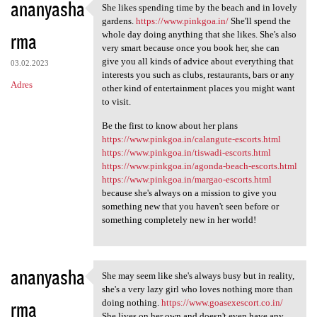
ananyasha
She likes spending time by the beach and in lovely
She likes spending time by
gardens.
https://www.pinkgoa.in/
She'll spend the
rma
whole day doing anything that she likes. She's also
very smart because once you book her, she can
give you all kinds of advice about everything that
03.02.2023
interests you such as clubs, restaurants, bars or any
Adres
other kind of entertainment places you might want
to visit.
Be the first to know about her plans
https://www.pinkgoa.in/calangute-escorts.html
https://www.pinkgoa.in/tiswadi-escorts.html
https://www.pinkgoa.in/agonda-beach-escorts.html
https://www.pinkgoa.in/margao-escorts.html
because she's always on a mission to give you
something new that you haven't seen before or
something completely new in her world!
ananyasha
She may seem like she's always busy but in reality,
She may seem like she's
she's a very lazy girl who loves nothing more than
rma
doing nothing.
https://www.goasexescort.co.in/
She lives on her own and doesn't even have any