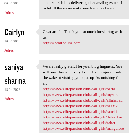
and . Fun Club is delivering the dazzling escorts in
06.04.2023
to fulfill the entire erotic needs of the clients.
Adres
Caitlyn
Great article. Thank you so much for sharing with
Great article. Thank you so
us.
10.04.2023
https://healtholine.com
Adres
saniya
We are really grateful for your blog fragment. You
We are really grateful for
will tune down a lovely load of techniques inside
sharma
the wake of visiting your put up. Astonishing fine
art
https://www.elitepassion.club/call-girls/patna
15.04.2023
https://www.elitepassion.club/call-girls/mysore
Adres
https://www.elitepassion.club/call-girls/allahabad
https://www.elitepassion.club/call-girls/nashik
https://www.elitepassion.club/call-girls/ranchi
https://www.elitepassion.club/call-girls/dehradun
https://www.elitepassion.club/call-girls/saket
https://www.elitepassion.club/call-girls/mangalore