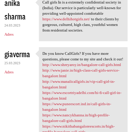
anika
Call girls In is a extremely confidential society in
Call girls In is a extremely
(India). Our service is particularly well-known for
sharma
providing well-appointed comfortable
https://www.delhihotgirls.net/
to their clients by
gorgeous, cultured, high class, youthful women
24.03.2023
from residential societies.
Adres
giaverma
Do you know CallGirls? If you have more
Do you know CallGirls? If you
questions, please come to my site and check it out!
25.03.2023
http://www.shreyaroy.in/bangalore-call-girls.html
http://www.janie.in/high-class-call-girls-service-
Adres
bangalore.html
http://www.manalicallgirls.in/vip-call-girl-in-
bangalore.html
https://www.escortriyadelhi.com/hi-fi-call-girl-in-
bangalore.html
https://www.puneescort.ind.in/call-girls-in-
bangalore.html
https://www.nancykhanna.in/high-profile-
bangalore-call-girls.html
https://www.nikithabangaloreescorts.in/high-
profile-bangalore-call-girls...