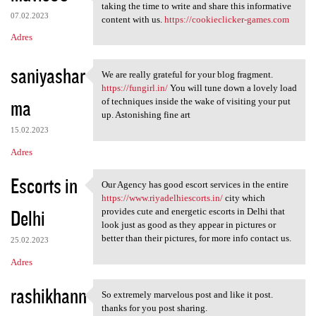
Those are some really nice
taking the time to write and share this informative
07.02.2023
content with us.
https://cookieclicker-games.com
Adres
saniyashar
We are really grateful for your blog fragment.
We are really grateful for
https://fungirl.in/
You will tune down a lovely load
ma
of techniques inside the wake of visiting your put
up. Astonishing fine art
15.02.2023
Adres
Escorts in
Our Agency has good escort services in the entire
Our Agency has good escort
https://www.riyadelhiescorts.in/
city which
Delhi
provides cute and energetic escorts in Delhi that
look just as good as they appear in pictures or
better than their pictures, for more info contact us.
25.02.2023
Adres
rashikhann
So extremely marvelous post and like it post.
So extremely marvelous post
thanks for you post sharing.