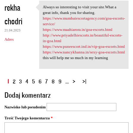
rekha
Always so interesting to visit your site.What a
Always so interesting to
great info, thank you for sharing.
chodri
https://www.mumbaiescortagency.com/goa-escorts-
service/
https://www.maahiarora.in/goa-escorts.html
21.04.2023
http://www.priyadelhiescorts.in/beautiful-escorts-
Adres
in-goa.html
https://www.puneescort.ind.in/vip-goa-escorts.html
https://www.nancykhanna.in/sexy-goa-escorts.html
this will help me so much in my learning
S
1
2
3
4
5
6
7
8
9
…
t
Dodaj komentarz
r
o
Nazwisko lub pseudonim
n
y
Treść Twojego komentarza
*