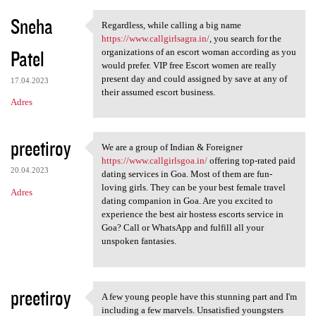
Sneha
Regardless, while calling a big name
Regardless, while calling a
https://www.callgirlsagra.in/
, you search for the
Patel
organizations of an escort woman according as you
would prefer. VIP free Escort women are really
present day and could assigned by save at any of
17.04.2023
their assumed escort business.
Adres
preetiroy
We are a group of Indian & Foreigner
We are a group of Indian &
https://www.callgirlsgoa.in/
offering top-rated paid
20.04.2023
dating services in Goa. Most of them are fun-
loving girls. They can be your best female travel
Adres
dating companion in Goa. Are you excited to
experience the best air hostess escorts service in
Goa? Call or WhatsApp and fulfill all your
unspoken fantasies.
preetiroy
A few young people have this stunning part and I'm
A few young people have this
including a few marvels. Unsatisfied youngsters