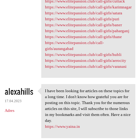
https://www.elitepassion.club/call-girls/cuttack
https://www.elitepassion.club/call-girls/karimnagar
https://www.elitepassion.club/call-girls/satara
https://www.elitepassion.club/call-girls/puri
https://www.elitepassion.club/call-girls/baner
https://www.elitepassion.club/call-girls/paharganj
https://www.elitepassion.club/call-girls/thane
https://www.elitepassion.club/call-
girls/aurangabad
https://www.elitepassion.club/call-girls/hubli
https://www.elitepassion.club/call-girls/aerocity
https://www.elitepassion.club/call-girls/varanasi
alexahills
I have been looking for articles on these topics for
I have been looking for
a long time. I don't know how grateful you are for
17.04.2023
posting on this topic. Thank you for the numerous
articles on this site, I will subscribe to those links
Adres
in my bookmarks and visit them often. Have a nice
day.
https://www.yaina.in