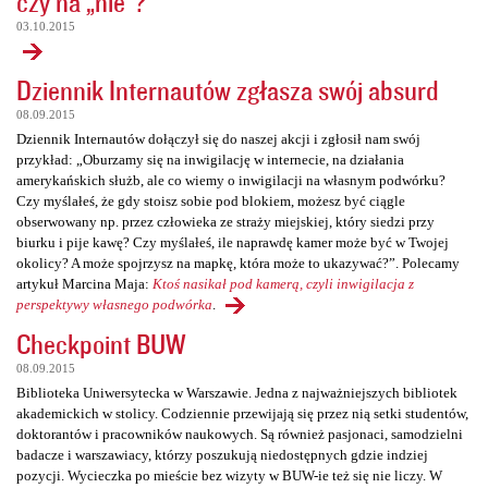
czy na „nie”?
03.10.2015
Dziennik Internautów zgłasza swój absurd
08.09.2015
Dziennik Internautów dołączył się do naszej akcji i zgłosił nam swój
przykład: „Oburzamy się na inwigilację w internecie, na działania
amerykańskich służb, ale co wiemy o inwigilacji na własnym podwórku?
Czy myślałeś, że gdy stoisz sobie pod blokiem, możesz być ciągle
obserwowany np. przez człowieka ze straży miejskiej, który siedzi przy
biurku i pije kawę? Czy myślałeś, ile naprawdę kamer może być w Twojej
okolicy? A może spojrzysz na mapkę, która może to ukazywać?”. Polecamy
artykuł Marcina Maja:
Ktoś nasikał pod kamerą, czyli inwigilacja z
perspektywy własnego podwórka
.
Checkpoint BUW
08.09.2015
Biblioteka Uniwersytecka w Warszawie. Jedna z najważniejszych bibliotek
akademickich w stolicy. Codziennie przewijają się przez nią setki studentów,
doktorantów i pracowników naukowych. Są również pasjonaci, samodzielni
badacze i warszawiacy, którzy poszukują niedostępnych gdzie indziej
pozycji. Wycieczka po mieście bez wizyty w BUW-ie też się nie liczy. W