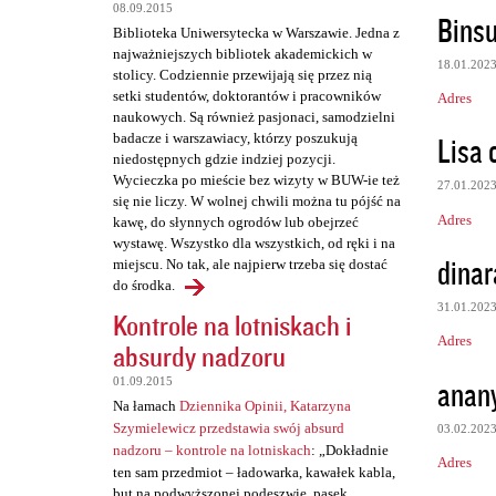
08.09.2015
Bins
Biblioteka Uniwersytecka w Warszawie. Jedna z
najważniejszych bibliotek akademickich w
18.01.202
stolicy. Codziennie przewijają się przez nią
setki studentów, doktorantów i pracowników
Adres
naukowych. Są również pasjonaci, samodzielni
Lisa 
badacze i warszawiacy, którzy poszukują
niedostępnych gdzie indziej pozycji.
Wycieczka po mieście bez wizyty w BUW-ie też
27.01.202
się nie liczy. W wolnej chwili można tu pójść na
Adres
kawę, do słynnych ogrodów lub obejrzeć
wystawę. Wszystko dla wszystkich, od ręki i na
dinar
miejscu. No tak, ale najpierw trzeba się dostać
do środka.
31.01.202
Kontrole na lotniskach i
Adres
absurdy nadzoru
anan
01.09.2015
Na łamach
Dziennika Opinii, Katarzyna
Szymielewicz przedstawia swój absurd
03.02.202
nadzoru – kontrole na lotniskach
: „Dokładnie
Adres
ten sam przedmiot – ładowarka, kawałek kabla,
but na podwyższonej podeszwie, pasek,