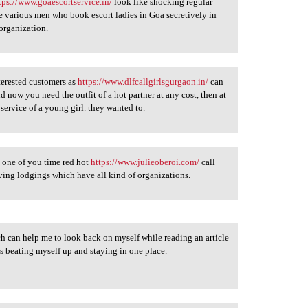
tps://www.goaescortservice.in/
look like shocking regular
re various men who book escort ladies in Goa secretively in
 organization.
terested customers as
https://www.dlfcallgirlsgurgaon.in/
can
nd now you need the outfit of a hot partner at any cost, then at
 service of a young girl. they wanted to.
 one of you time red hot
https://www.julieoberoi.com/
call
ving lodgings which have all kind of organizations.
hich can help me to look back on myself while reading an article
ys beating myself up and staying in one place.