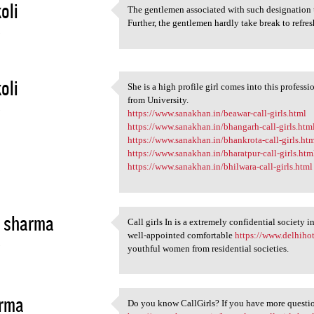
oli
The gentlemen associated with such designation 
The gentlemen associated with
Further, the gentlemen hardly take break to refre
3
oli
She is a high profile girl comes into this profess
She is a high profile girl
from University.
3
https://www.sanakhan.in/beawar-call-girls.html
https://www.sanakhan.in/bhangarh-call-girls.htm
https://www.sanakhan.in/bhankrota-call-girls.ht
https://www.sanakhan.in/bharatpur-call-girls.htm
https://www.sanakhan.in/bhilwara-call-girls.html
a sharma
Call girls In is a extremely confidential society i
Call girls In is a extremely
well-appointed comfortable
https://www.delhihot
3
youthful women from residential societies.
erma
Do you know CallGirls? If you have more question
Do you know CallGirls? If you