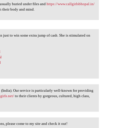
usually buried under files and
https://www.callgirlsbhopal.in/
sh their body and mind.
ion just to win some extra jump of cash. She is stimulated on
l
ml
l
n (India). Our service is particularly well-known for providing
girls.net/
to their clients by gorgeous, cultured, high class,
s, please come to my site and check it out!