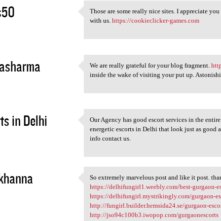
s50
Those are some really nice sites. I appreciate you
Those are some really nice
with us.
https://cookieclicker-games.com
3
yasharma
We are really grateful for your blog fragment.
htt
We are really grateful for
inside the wake of visiting your put up. Astonishi
3
ts in Delhi
Our Agency has good escort services in the entir
Our Agency has good escort
energetic escorts in Delhi that look just as good a
3
info contact us.
ikhanna
So extremely marvelous post and like it post. tha
So extremely marvelous post
https://delhifungirl1.weebly.com/best-gurgaon-e
3
https://delhifungirl.mystrikingly.com/gurgaon-es
http://fungirl.builder.hemsida24.se/gurgaon-esco
http://jso94c100b3.iwopop.com/gurgaonescorts