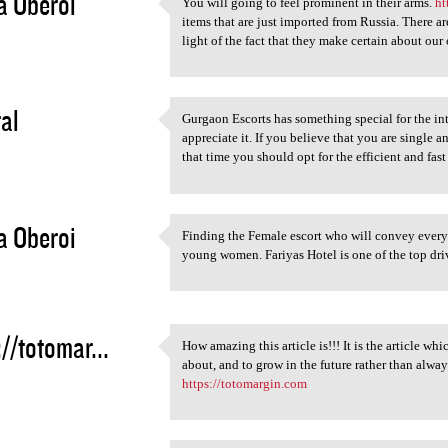
a Oberoi
You will going to feel prominent in their arms.
ht
You will going to feel
items that are just imported from Russia. There a
3
light of the fact that they make certain about our
al
Gurgaon Escorts has something special for the in
Gurgaon Escorts has something
appreciate it. If you believe that you are single a
3
that time you should opt for the efficient and fast
a Oberoi
Finding the Female escort who will convey every
Finding the Female escort who
young women. Fariyas Hotel is one of the top dri
3
://totomar...
How amazing this article is!!! It is the article w
How amazing this article is!!
about, and to grow in the future rather than alwa
3
https://totomargin.com