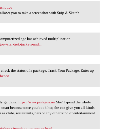
nshot.co
allows you to take a screenshot with Snip & Sketch.
omputerized age has achieved multiplication.
ry/star-trek-jackets-and...
o check the status of a package. Track Your Package. Enter up
ber.co
ely gardens.
https://www.pinkgoa.in/
She'll spend the whole
y smart because once you book her, she can give you all kinds
 as clubs, restaurants, bars or any other kind of entertainment
pinkgoa.in/calangute-escorts.html