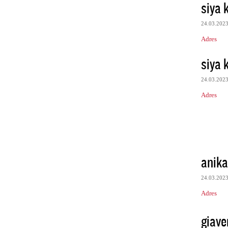
siya k
24.03.202
Adres
siya k
24.03.202
Adres
anik
24.03.202
Adres
giav