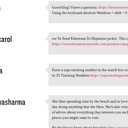
u
Good blog! I have a question.
https://howtoscree
Good blog! I have a question.
Using the keyboard shortcut Windows + shift + S 
3
carol
ow To Send Ethereum To Departure jacket: This c
ow To Send Ethereum To
https://www.theamericanoutfit.com/product-catego
3
a
Enter a usps tracking number in the search box t
Enter a usps tracking number
to 35 Tracking Numbers
https://uspstrackingnum
3
yasharma
She likes spending time by the beach and in lov
She likes spending time by
day doing anything that she likes. She's also ver
3
of advice about everything that interests you such
places you might want to visit.
Be the first to know about her plans
https://www.