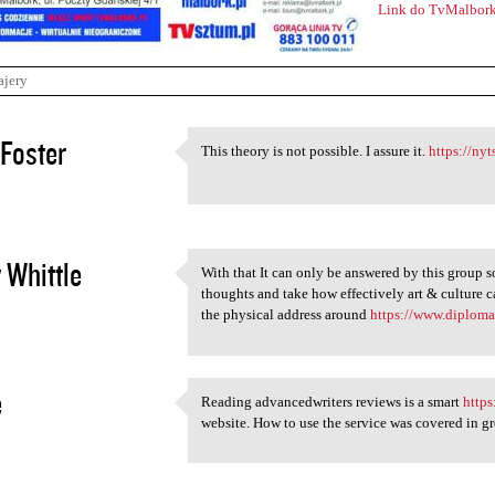
Link do TvMalbork
ajery
Foster
This theory is not possible. I assure it.
https://ny
This theory is not possible.
2
 Whittle
With that It can only be answered by this group 
With that It can only be
thoughts and take how effectively art & culture 
3
the physical address around
https://www.diploma
e
Reading advancedwriters reviews is a smart
https
Reading advancedwriters
website. How to use the service was covered in gre
3