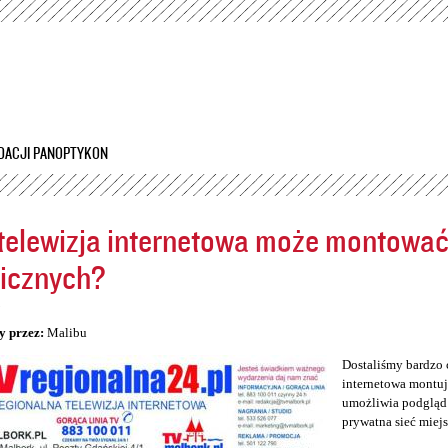
Przejdź
do
treści
DACJI PANOPTYKON
telewizja internetowa może montowa
icznych?
5
y przez:
Malibu
Dostaliśmy bardzo 
internetowa montuj
umożliwia podgląd 
prywatna sieć miej