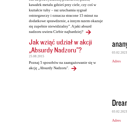
kawałek metalu gdzieś przy ciele, czy coś w
kształcie tuby – raz uruchamia sygnał
ostrzegawczy i oznacza stracone 15 minut na
dodatkowe sprawdzenie, a innym razem okazuje
się zupełnie niewidzialny”. A jaki absurd
nadzoru uwiera Ciebie najbardziej?
Jak wziąć udział w akcji
anan
„Absurdy Nadzoru"?
03.02.202
25.08.2015
Adres
Poznaj 5 sposobów na zaangażowanie się w
akcję „Absurdy Nadzoru".
Drea
03.02.202
Adres