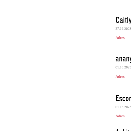
Caitl
27.02.202
Adres
anan
01.03.202
Adres
Escor
01.03.202
Adres