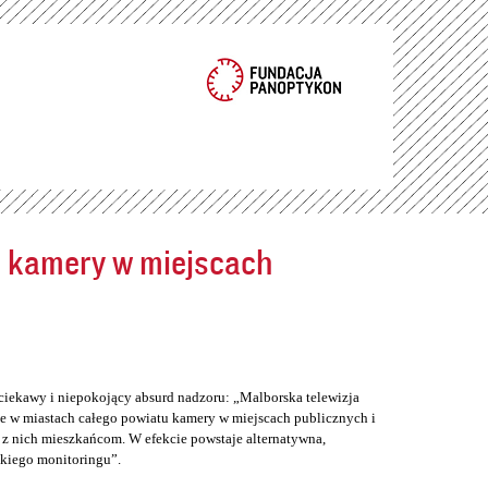
ć kamery w miejscach
ciekawy i niepokojący absurd nadzoru: „Malborska telewizja
e w miastach całego powiatu kamery w miejscach publicznych i
z nich mieszkańcom. W efekcie powstaje alternatywna,
skiego monitoringu”.