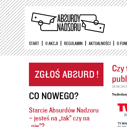
START
O AKCJI
REGULAMIN
AKTUALNOŚCI
O FUN
Czy 
publ
28.08.201
CO NOWEGO?
Nadesłan
Starcie Absurdów Nadzoru
– jesteś na „tak” czy na
„nie”?