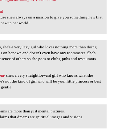
ml
use she's always on a mission to give you something new that
 new in her world!
y, she's a very lazy girl who loves nothing more than doing
es on her own and doesn't even have any roommates. She's
esence of others so she goes to clubs, pubs and restaurants
com/
she's a very straightforward girl who knows what she
e's not the kind of girl who will be your little princess or best
d gentle.
eams are more than just mental pictures.
laims that dreams are spiritual images and visions.