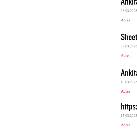
Ankit
06.03.202
Adres
Sheet
07.03.202
Adres
Ankit
10.03.202
Adres
https
15.03.202
Adres