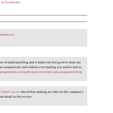
 na Facebooku
tsudoku.co/
sort of mind-matching and it makes me feel good to share my
can scrupulously and without ever making you realize turn to
assignments.com/arab-open-university-aou-assignment-help
://surviv-io.co/
idea before making an order on the company's
at detail in this review.