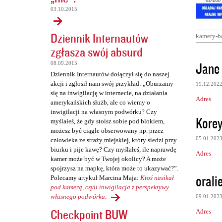
03.10.2015
Dziennik Internautów
kamery-b
zgłasza swój absurd
K
Jane 
08.09.2015
o
Dziennik Internautów dołączył się do naszej
akcji i zgłosił nam swój przykład: „Oburzamy
19.12.202
m
się na inwigilację w internecie, na działania
Adres
e
amerykańskich służb, ale co wiemy o
inwigilacji na własnym podwórku? Czy
n
Korey
myślałeś, że gdy stoisz sobie pod blokiem,
t
możesz być ciągle obserwowany np. przez
05.01.202
człowieka ze straży miejskiej, który siedzi przy
a
biurku i pije kawę? Czy myślałeś, ile naprawdę
Adres
r
kamer może być w Twojej okolicy? A może
spojrzysz na mapkę, która może to ukazywać?”.
z
orali
Polecamy artykuł Marcina Maja:
Ktoś nasikał
e
pod kamerą, czyli inwigilacja z perspektywy
własnego podwórka
.
09.01.202
Checkpoint BUW
Adres