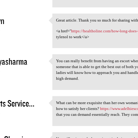
yn
Great article. Thank you so much for sharing with
Great article. Thank you so
3
<a href="
https://healtholine.com/how-long-does-
tylenol to work</a>
yasharma
You can really benefit from having an escort wh
You can really benefit from
someone that is able to get the best out of both 
3
ladies will know how to approach you and handle 
high demand.
ts Service...
What can be more exquisite than her own woman'
What can be more exquisite
how to satisfy her clients?
https://www.adelhiesc
3
that you can demand essentially reach. They comp