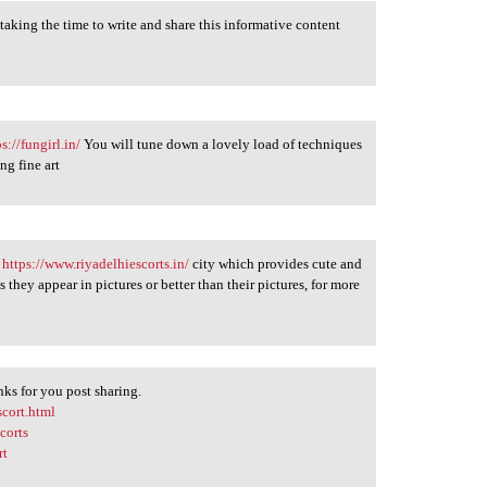
 taking the time to write and share this informative content
ps://fungirl.in/
You will tune down a lovely load of techniques
ng fine art
e
https://www.riyadelhiescorts.in/
city which provides cute and
s they appear in pictures or better than their pictures, for more
nks for you post sharing.
scort.html
corts
rt