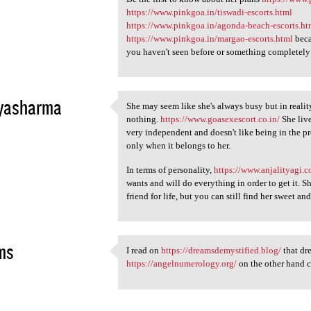
https://www.pinkgoa.in/tiswadi-escorts.html
https://www.pinkgoa.in/agonda-beach-escorts.ht
https://www.pinkgoa.in/margao-escorts.html
beca
you haven't seen before or something completely
yasharma
She may seem like she's always busy but in realit
She may seem like she's
nothing.
https://www.goasexescort.co.in/
She liv
3
very independent and doesn't like being in the pr
only when it belongs to her.
In terms of personality,
https://www.anjalityagi.
wants and will do everything in order to get it. Sh
friend for life, but you can still find her sweet an
ms
I read on
https://dreamsdemystified.blog/
that dr
I read on https:/
https://angelnumerology.org/
on the other hand c
3