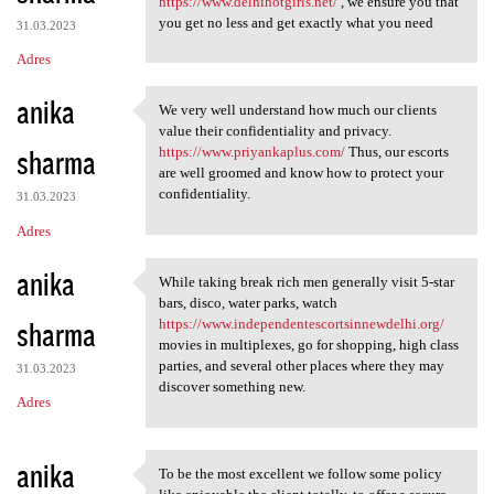
https://www.delhihotgirls.net/
, we ensure you that
you get no less and get exactly what you need
31.03.2023
Adres
anika
We very well understand how much our clients
We very well understand how
value their confidentiality and privacy.
sharma
https://www.priyankaplus.com/
Thus, our escorts
are well groomed and know how to protect your
confidentiality.
31.03.2023
Adres
anika
While taking break rich men generally visit 5-star
While taking break rich men
bars, disco, water parks, watch
sharma
https://www.independentescortsinnewdelhi.org/
movies in multiplexes, go for shopping, high class
parties, and several other places where they may
31.03.2023
discover something new.
Adres
anika
To be the most excellent we follow some policy
To be the most excellent we