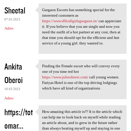
Sheetal
Gurgaon Escorts has something special for the
Gurgaon Escorts has something
interested customers as
07.03.2023
https://www.dlfcallgirlsgurgaon.in/
can appreciate
it. If you believe that you are single and now you
Adres
need the outfit of a hot partner at any cost, then at
that time you should opt for the efficient and fast
service of a young girl. they wanted to.
Ankita
Finding the Female escort who will convey every
Finding the Female escort who
one of you time red hot
Oberoi
https://www.julieoberoi.com/
call young women.
Fariyas Hotel is one of the top driving lodgings
which have all kind of organizations.
10.03.2023
Adres
https://tot
How amazing this article is!!! It is the article which
How amazing this article is!!
can help me to look back on myself while reading
omar...
an article about, and to grow in the future rather
than always beating myself up and staying in one