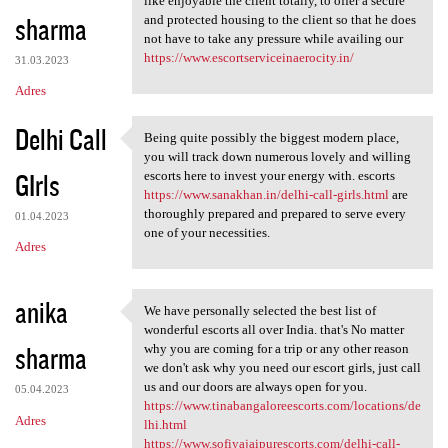
like enjoyable the client totally, to offer a secure
sharma
and protected housing to the client so that he does
not have to take any pressure while availing our
https://www.escortserviceinaerocity.in/
31.03.2023
Adres
Delhi Call
Being quite possibly the biggest modern place,
Being quite possibly the
you will track down numerous lovely and willing
GIrls
escorts here to invest your energy with. escorts
https://www.sanakhan.in/delhi-call-girls.html
are
thoroughly prepared and prepared to serve every
01.04.2023
one of your necessities.
Adres
anika
We have personally selected the best list of
We have personally selected
wonderful escorts all over India. that's No matter
sharma
why you are coming for a trip or any other reason
we don't ask why you need our escort girls, just call
us and our doors are always open for you.
05.04.2023
https://www.tinabangaloreescorts.com/locations/de
Adres
lhi.html
https://www.sofiyajaipurescorts.com/delhi-call-