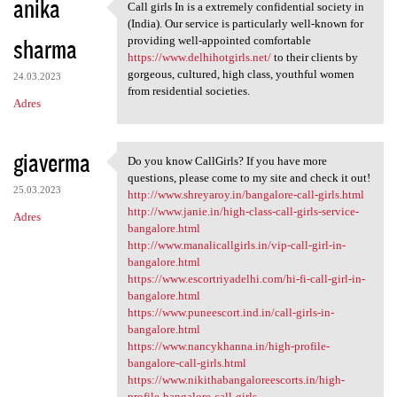
anika
Call girls In is a extremely confidential society in
Call girls In is a extremely
(India). Our service is particularly well-known for
sharma
providing well-appointed comfortable
https://www.delhihotgirls.net/
to their clients by
gorgeous, cultured, high class, youthful women
24.03.2023
from residential societies.
Adres
giaverma
Do you know CallGirls? If you have more
Do you know CallGirls? If you
questions, please come to my site and check it out!
25.03.2023
http://www.shreyaroy.in/bangalore-call-girls.html
http://www.janie.in/high-class-call-girls-service-
Adres
bangalore.html
http://www.manalicallgirls.in/vip-call-girl-in-
bangalore.html
https://www.escortriyadelhi.com/hi-fi-call-girl-in-
bangalore.html
https://www.puneescort.ind.in/call-girls-in-
bangalore.html
https://www.nancykhanna.in/high-profile-
bangalore-call-girls.html
https://www.nikithabangaloreescorts.in/high-
profile-bangalore-call-girls...