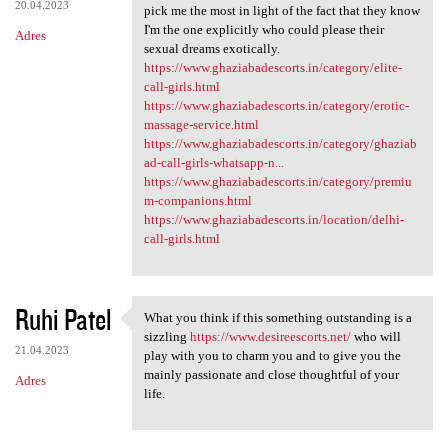
20.04.2023
pick me the most in light of the fact that they know
I'm the one explicitly who could please their
Adres
sexual dreams exotically.
https://www.ghaziabadescorts.in/category/elite-
call-girls.html
https://www.ghaziabadescorts.in/category/erotic-
massage-service.html
https://www.ghaziabadescorts.in/category/ghaziab
ad-call-girls-whatsapp-n...
https://www.ghaziabadescorts.in/category/premiu
m-companions.html
https://www.ghaziabadescorts.in/location/delhi-
call-girls.html
Ruhi Patel
What you think if this something outstanding is a
What you think if this
sizzling
https://www.desireescorts.net/
who will
21.04.2023
play with you to charm you and to give you the
mainly passionate and close thoughtful of your
Adres
life.