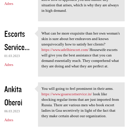
Adres
situation that arises, which is why they are always
in high demand.
Escorts
What can be more exquisite than her own woman's
What can be more exquisite
skin is sure about her endeavors and knows
Service...
unequivocally how to satisfy her clients?
https://www.adelhiescort.com/
Housewife escorts
will give you the best assistance that you can
01.03.2023
demand essentially reach. They comprehend what
Adres
they are doing and what they are perfect at.
Ankita
You will going to feel prominent in their arms.
You will going to feel
https://www.goaescortservice.in/
look like
Oberoi
shocking regular items that are just imported from
Russia. There are various men who book escort
ladies in Goa secretively in light of the fact that
06.03.2023
they make certain about our organization.
Adres