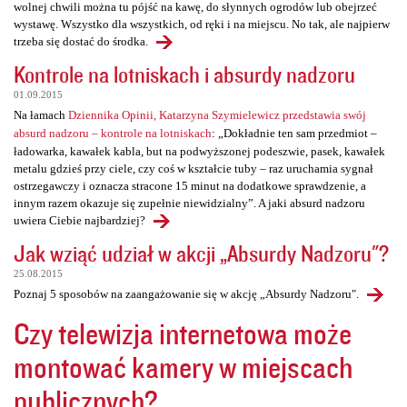
wolnej chwili można tu pójść na kawę, do słynnych ogrodów lub obejrzeć
wystawę. Wszystko dla wszystkich, od ręki i na miejscu. No tak, ale najpierw
trzeba się dostać do środka.
Kontrole na lotniskach i absurdy nadzoru
01.09.2015
Na łamach
Dziennika Opinii, Katarzyna Szymielewicz przedstawia swój
absurd nadzoru – kontrole na lotniskach
: „Dokładnie ten sam przedmiot –
ładowarka, kawałek kabla, but na podwyższonej podeszwie, pasek, kawałek
metalu gdzieś przy ciele, czy coś w kształcie tuby – raz uruchamia sygnał
ostrzegawczy i oznacza stracone 15 minut na dodatkowe sprawdzenie, a
innym razem okazuje się zupełnie niewidzialny”. A jaki absurd nadzoru
uwiera Ciebie najbardziej?
Jak wziąć udział w akcji „Absurdy Nadzoru"?
25.08.2015
Poznaj 5 sposobów na zaangażowanie się w akcję „Absurdy Nadzoru".
Czy telewizja internetowa może
montować kamery w miejscach
publicznych?