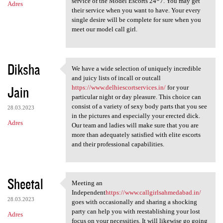
service of the Model Escorts 24*7. You may get
Adres
their service when you want to have. Your every
single desire will be complete for sure when you
meet our model call girl.
Diksha
We have a wide selection of uniquely incredible
We have a wide selection of
and juicy lists of incall or outcall
Jain
https://www.delhiescortservices.in/
for your
particular night or day pleasure. This choice can
consist of a variety of sexy body parts that you see
28.03.2023
in the pictures and especially your erected dick.
Adres
Our team and ladies will make sure that you are
more than adequately satisfied with elite escorts
and their professional capabilities.
Sheetal
Meeting an
Meeting an Independenthttps:/
Independent
https://www.callgirlsahmedabad.in/
28.03.2023
goes with occasionally and sharing a shocking
party can help you with reestablishing your lost
Adres
focus on your necessities. It will likewise go going