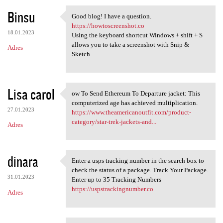
Binsu
Good blog! I have a question.
Good blog! I have a question.
https://howtoscreenshot.co
18.01.2023
Using the keyboard shortcut Windows + shift + S
allows you to take a screenshot with Snip &
Adres
Sketch.
Lisa carol
ow To Send Ethereum To Departure jacket: This
ow To Send Ethereum To
computerized age has achieved multiplication.
27.01.2023
https://www.theamericanoutfit.com/product-
category/star-trek-jackets-and...
Adres
dinara
Enter a usps tracking number in the search box to
Enter a usps tracking number
check the status of a package. Track Your Package.
31.01.2023
Enter up to 35 Tracking Numbers
https://uspstrackingnumber.co
Adres