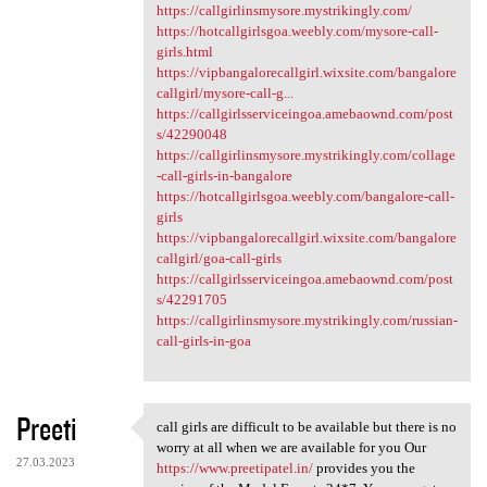
https://callgirlinsmysore.mystrikingly.com/
https://hotcallgirlsgoa.weebly.com/mysore-call-
girls.html
https://vipbangalorecallgirl.wixsite.com/bangalore
callgirl/mysore-call-g...
https://callgirlsserviceingoa.amebaownd.com/post
s/42290048
https://callgirlinsmysore.mystrikingly.com/collage
-call-girls-in-bangalore
https://hotcallgirlsgoa.weebly.com/bangalore-call-
girls
https://vipbangalorecallgirl.wixsite.com/bangalore
callgirl/goa-call-girls
https://callgirlsserviceingoa.amebaownd.com/post
s/42291705
https://callgirlinsmysore.mystrikingly.com/russian-
call-girls-in-goa
Preeti
call girls are difficult to be available but there is no
call girls are difficult to
worry at all when we are available for you Our
27.03.2023
https://www.preetipatel.in/
provides you the