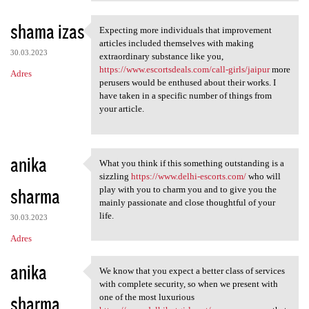
shama izas
Expecting more individuals that improvement
Expecting more individuals
articles included themselves with making
30.03.2023
extraordinary substance like you,
https://www.escortsdeals.com/call-girls/jaipur
more
Adres
perusers would be enthused about their works. I
have taken in a specific number of things from
your article.
anika
What you think if this something outstanding is a
What you think if this
sizzling
https://www.delhi-escorts.com/
who will
sharma
play with you to charm you and to give you the
mainly passionate and close thoughtful of your
life.
30.03.2023
Adres
anika
We know that you expect a better class of services
We know that you expect a
with complete security, so when we present with
sharma
one of the most luxurious