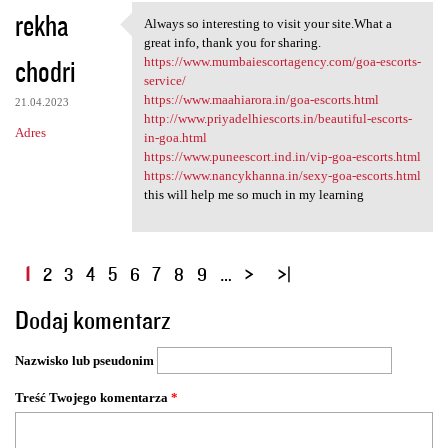
rekha
Always so interesting to visit your site.What a
Always so interesting to
great info, thank you for sharing.
chodri
https://www.mumbaiescortagency.com/goa-escorts-
service/
https://www.maahiarora.in/goa-escorts.html
21.04.2023
http://www.priyadelhiescorts.in/beautiful-escorts-
Adres
in-goa.html
https://www.puneescort.ind.in/vip-goa-escorts.html
https://www.nancykhanna.in/sexy-goa-escorts.html
this will help me so much in my learning
S
1
2
3
4
5
6
7
8
9
…
t
Dodaj komentarz
r
o
Nazwisko lub pseudonim
n
y
Treść Twojego komentarza
*