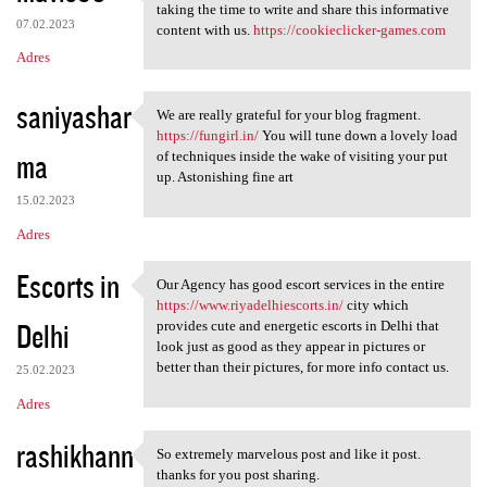
Those are some really nice
taking the time to write and share this informative
07.02.2023
content with us.
https://cookieclicker-games.com
Adres
saniyashar
We are really grateful for your blog fragment.
We are really grateful for
https://fungirl.in/
You will tune down a lovely load
ma
of techniques inside the wake of visiting your put
up. Astonishing fine art
15.02.2023
Adres
Escorts in
Our Agency has good escort services in the entire
Our Agency has good escort
https://www.riyadelhiescorts.in/
city which
Delhi
provides cute and energetic escorts in Delhi that
look just as good as they appear in pictures or
better than their pictures, for more info contact us.
25.02.2023
Adres
rashikhann
So extremely marvelous post and like it post.
So extremely marvelous post
thanks for you post sharing.