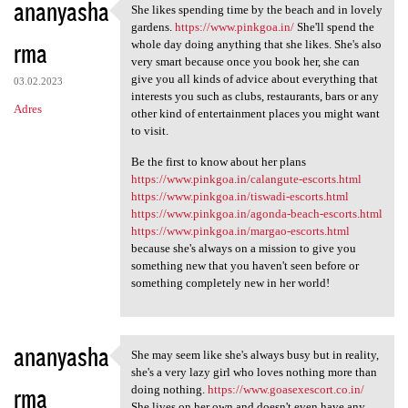
ananyasha
She likes spending time by the beach and in lovely
She likes spending time by
gardens.
https://www.pinkgoa.in/
She'll spend the
rma
whole day doing anything that she likes. She's also
very smart because once you book her, she can
give you all kinds of advice about everything that
03.02.2023
interests you such as clubs, restaurants, bars or any
Adres
other kind of entertainment places you might want
to visit.
Be the first to know about her plans
https://www.pinkgoa.in/calangute-escorts.html
https://www.pinkgoa.in/tiswadi-escorts.html
https://www.pinkgoa.in/agonda-beach-escorts.html
https://www.pinkgoa.in/margao-escorts.html
because she's always on a mission to give you
something new that you haven't seen before or
something completely new in her world!
ananyasha
She may seem like she's always busy but in reality,
She may seem like she's
she's a very lazy girl who loves nothing more than
rma
doing nothing.
https://www.goasexescort.co.in/
She lives on her own and doesn't even have any