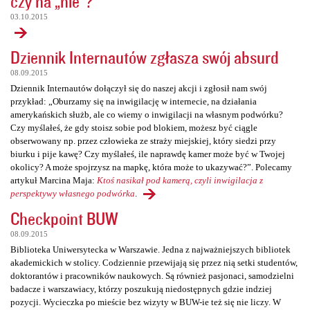
czy na „nie”?
03.10.2015
Dziennik Internautów zgłasza swój absurd
08.09.2015
Dziennik Internautów dołączył się do naszej akcji i zgłosił nam swój
przykład: „Oburzamy się na inwigilację w internecie, na działania
amerykańskich służb, ale co wiemy o inwigilacji na własnym podwórku?
Czy myślałeś, że gdy stoisz sobie pod blokiem, możesz być ciągle
obserwowany np. przez człowieka ze straży miejskiej, który siedzi przy
biurku i pije kawę? Czy myślałeś, ile naprawdę kamer może być w Twojej
okolicy? A może spojrzysz na mapkę, która może to ukazywać?”. Polecamy
artykuł Marcina Maja:
Ktoś nasikał pod kamerą, czyli inwigilacja z
perspektywy własnego podwórka
.
Checkpoint BUW
08.09.2015
Biblioteka Uniwersytecka w Warszawie. Jedna z najważniejszych bibliotek
akademickich w stolicy. Codziennie przewijają się przez nią setki studentów,
doktorantów i pracowników naukowych. Są również pasjonaci, samodzielni
badacze i warszawiacy, którzy poszukują niedostępnych gdzie indziej
pozycji. Wycieczka po mieście bez wizyty w BUW-ie też się nie liczy. W