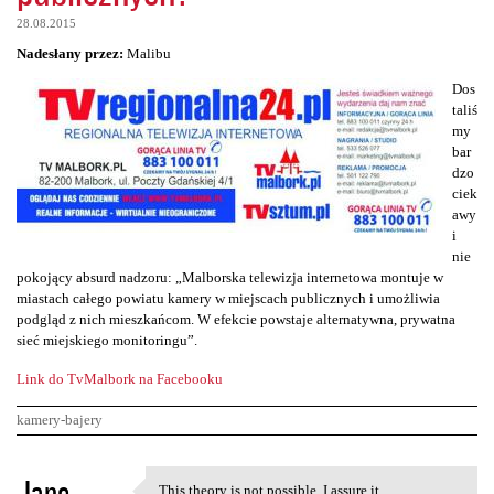
28.08.2015
Nadesłany przez:
Malibu
Dos
taliś
my
bar
dzo
ciek
awy
i
nie
pokojący absurd nadzoru: „Malborska telewizja internetowa montuje w
miastach całego powiatu kamery w miejscach publicznych i umożliwia
podgląd z nich mieszkańcom. W efekcie powstaje alternatywna, prywatna
sieć miejskiego monitoringu”.
Link do TvMalbork na Facebooku
kamery-bajery
K
Jane
This theory is not possible. I assure it.