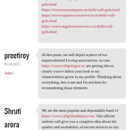
girls.html
https://www.escortsinpune.in/delhi-call-girls.html
https://www.raipurescortsservices.in/delhi-call-
girls.html
https://www.angelescortservices.in/delhi-call-
girls.html
preetiroy
At this point, we will depict a piece of our
At this point, we will depict
unprecedented Loving associations. in case
05.04.2023
https://www.callgirlsgoa.in/
are getting this so
clearly you've fallen your look to my
Adres
characteristics given in my profile. Thinking about
everything, this is me and I'm not here for
reconsidering those elements.
Shruti
We are the most popular and dependable band of
We are the most popular and
https://www.callgirlsudaipur.com/
. Our official
arora
website will give you a complete idea about the
quality and availability of escorts services in city