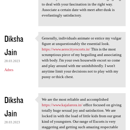
to deal with your fascination in the right way.
Associate a certain date with meet after dusk is
everlastingly satisfactory.
Diksha
Generally, individuals animate or entice my vulgar
Generally, individuals
figure at unquestionably the essential look.
Jain
https://www.aerocityescorts.in/
This is the most
scrumptious piece of my beguiling and associating
with body. I'm your own housewife escort so come
28.03.2023
and play around with me uninhibitedly. I won't
Adres
anytime limit your decisions not to play with my
pussy or thick chest.
Diksha
We are the most reliable and accomplished
We are the most reliable and
https://www.kajalarora.in/
office focused on giving
Jain
totally huge sexual joy and satisfaction. We are
locked in with the load of little kids from our great
kind of youngsters. Our range of Escorts is very
28.03.2023
staggering and getting such amazing respectable