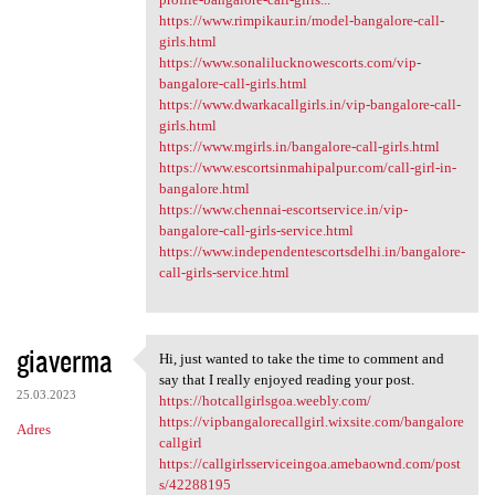
https://www.rimpikaur.in/model-bangalore-call-
girls.html
https://www.sonalilucknowescorts.com/vip-
bangalore-call-girls.html
https://www.dwarkacallgirls.in/vip-bangalore-call-
girls.html
https://www.mgirls.in/bangalore-call-girls.html
https://www.escortsinmahipalpur.com/call-girl-in-
bangalore.html
https://www.chennai-escortservice.in/vip-
bangalore-call-girls-service.html
https://www.independentescortsdelhi.in/bangalore-
call-girls-service.html
giaverma
Hi, just wanted to take the time to comment and
Hi, just wanted to take the
say that I really enjoyed reading your post.
25.03.2023
https://hotcallgirlsgoa.weebly.com/
https://vipbangalorecallgirl.wixsite.com/bangalore
Adres
callgirl
https://callgirlsserviceingoa.amebaownd.com/post
s/42288195