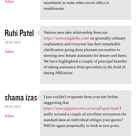
Adres
assortment in some other escort office is
troublesome.
Ruhi Patel
Various men take relationship from our
Various men take relationship
https://www.omgdelhi.com/
on generally ordinary
28.03.2023
explanation and everyone has their remarkable
clarification going from pleasant necessities to
Adres
meeting new female assistants for dinner and dates.
We have highlighted a couple of principal benefits
of taking assistance from specialists in the field of
dating Affiliation:
shama izas
I just couldn't evaporate from your site before
I just couldn't evaporate
suggesting that
30.03.2023
https://www.jaipurescorts.co.in/call-girls.html
I
really secured a couple of excellent encounters the
Adres
standard data an individual obliges your guests?
Will be again perpetually to look at new posts.