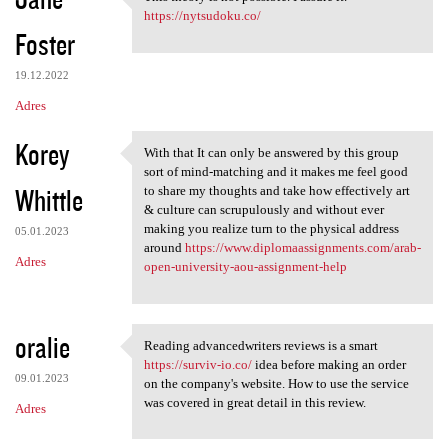
This theory is not possible.
o
https://nytsudoku.co/
Foster
m
e
19.12.2022
n
Adres
t
Korey
a
With that It can only be answered by this group
With that It can only be
sort of mind-matching and it makes me feel good
r
Whittle
to share my thoughts and take how effectively art
z
& culture can scrupulously and without ever
making you realize turn to the physical address
e
05.01.2023
around
https://www.diplomaassignments.com/arab-
Adres
open-university-aou-assignment-help
oralie
Reading advancedwriters reviews is a smart
Reading advancedwriters
https://surviv-io.co/
idea before making an order
09.01.2023
on the company's website. How to use the service
was covered in great detail in this review.
Adres