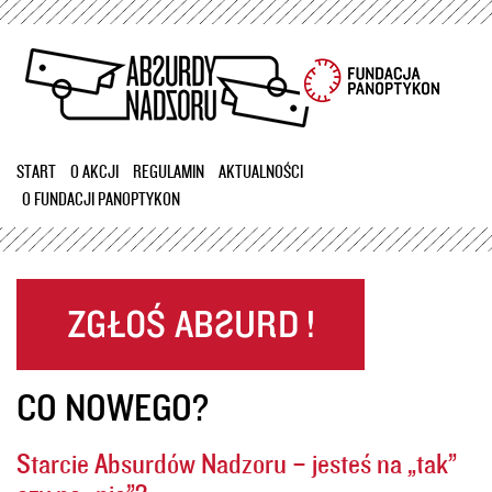
Przejdź
do
treści
START
O AKCJI
REGULAMIN
AKTUALNOŚCI
O FUNDACJI PANOPTYKON
CO NOWEGO?
Starcie Absurdów Nadzoru – jesteś na „tak”