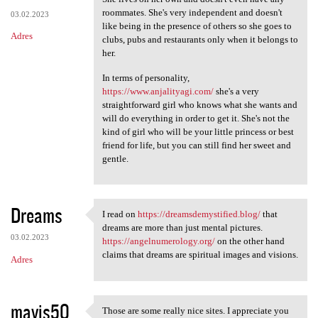
roommates. She's very independent and doesn't
03.02.2023
like being in the presence of others so she goes to
Adres
clubs, pubs and restaurants only when it belongs to
her.
In terms of personality,
https://www.anjalityagi.com/
she's a very
straightforward girl who knows what she wants and
will do everything in order to get it. She's not the
kind of girl who will be your little princess or best
friend for life, but you can still find her sweet and
gentle.
Dreams
I read on
https://dreamsdemystified.blog/
that
I read on https:/
dreams are more than just mental pictures.
03.02.2023
https://angelnumerology.org/
on the other hand
claims that dreams are spiritual images and visions.
Adres
mavis50
Those are some really nice sites. I appreciate you