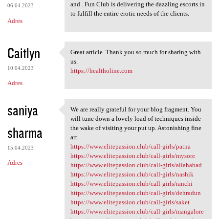
and . Fun Club is delivering the dazzling escorts in
06.04.2023
to fulfill the entire erotic needs of the clients.
Adres
Caitlyn
Great article. Thank you so much for sharing with
Great article. Thank you so
us.
10.04.2023
https://healtholine.com
Adres
saniya
We are really grateful for your blog fragment. You
We are really grateful for
will tune down a lovely load of techniques inside
sharma
the wake of visiting your put up. Astonishing fine
art
https://www.elitepassion.club/call-girls/patna
15.04.2023
https://www.elitepassion.club/call-girls/mysore
Adres
https://www.elitepassion.club/call-girls/allahabad
https://www.elitepassion.club/call-girls/nashik
https://www.elitepassion.club/call-girls/ranchi
https://www.elitepassion.club/call-girls/dehradun
https://www.elitepassion.club/call-girls/saket
https://www.elitepassion.club/call-girls/mangalore