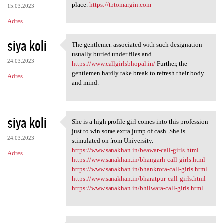
place.
https://totomargin.com
15.03.2023
Adres
siya koli
The gentlemen associated with such designation
The gentlemen associated with
usually buried under files and
24.03.2023
https://www.callgirlsbhopal.in/
Further, the
gentlemen hardly take break to refresh their body
Adres
and mind.
siya koli
She is a high profile girl comes into this profession
She is a high profile girl
just to win some extra jump of cash. She is
24.03.2023
stimulated on from University.
https://www.sanakhan.in/beawar-call-girls.html
Adres
https://www.sanakhan.in/bhangarh-call-girls.html
https://www.sanakhan.in/bhankrota-call-girls.html
https://www.sanakhan.in/bharatpur-call-girls.html
https://www.sanakhan.in/bhilwara-call-girls.html