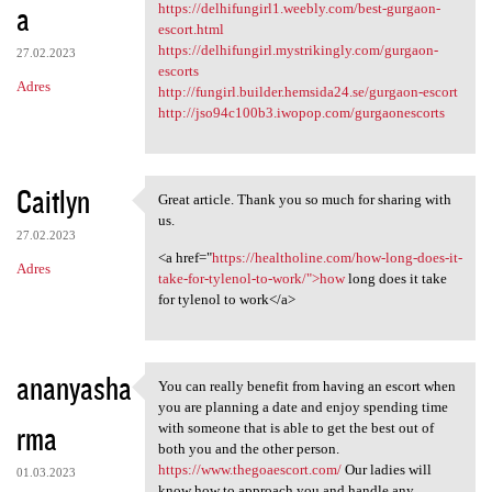
a
https://delhifungirl1.weebly.com/best-gurgaon-
escort.html
https://delhifungirl.mystrikingly.com/gurgaon-
27.02.2023
escorts
Adres
http://fungirl.builder.hemsida24.se/gurgaon-escort
http://jso94c100b3.iwopop.com/gurgaonescorts
Caitlyn
Great article. Thank you so much for sharing with
Great article. Thank you so
us.
27.02.2023
<a href="
https://healtholine.com/how-long-does-it-
Adres
take-for-tylenol-to-work/">how
long does it take
for tylenol to work</a>
ananyasha
You can really benefit from having an escort when
You can really benefit from
you are planning a date and enjoy spending time
rma
with someone that is able to get the best out of
both you and the other person.
https://www.thegoaescort.com/
Our ladies will
01.03.2023
know how to approach you and handle any