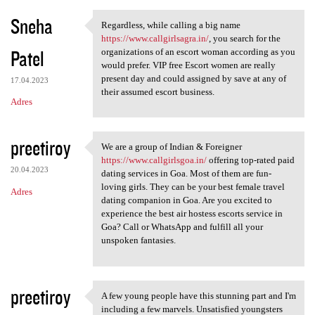
Sneha
Regardless, while calling a big name
Regardless, while calling a
https://www.callgirlsagra.in/
, you search for the
Patel
organizations of an escort woman according as you
would prefer. VIP free Escort women are really
present day and could assigned by save at any of
17.04.2023
their assumed escort business.
Adres
preetiroy
We are a group of Indian & Foreigner
We are a group of Indian &
https://www.callgirlsgoa.in/
offering top-rated paid
20.04.2023
dating services in Goa. Most of them are fun-
loving girls. They can be your best female travel
Adres
dating companion in Goa. Are you excited to
experience the best air hostess escorts service in
Goa? Call or WhatsApp and fulfill all your
unspoken fantasies.
preetiroy
A few young people have this stunning part and I'm
A few young people have this
including a few marvels. Unsatisfied youngsters