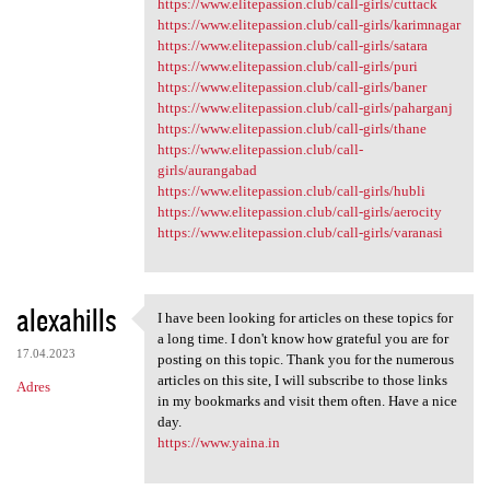
https://www.elitepassion.club/call-girls/cuttack
https://www.elitepassion.club/call-girls/karimnagar
https://www.elitepassion.club/call-girls/satara
https://www.elitepassion.club/call-girls/puri
https://www.elitepassion.club/call-girls/baner
https://www.elitepassion.club/call-girls/paharganj
https://www.elitepassion.club/call-girls/thane
https://www.elitepassion.club/call-
girls/aurangabad
https://www.elitepassion.club/call-girls/hubli
https://www.elitepassion.club/call-girls/aerocity
https://www.elitepassion.club/call-girls/varanasi
alexahills
I have been looking for articles on these topics for
I have been looking for
a long time. I don't know how grateful you are for
17.04.2023
posting on this topic. Thank you for the numerous
articles on this site, I will subscribe to those links
Adres
in my bookmarks and visit them often. Have a nice
day.
https://www.yaina.in