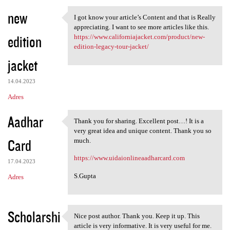
new
I got know your article’s Content and that is Really
I got know your article’s
appreciating. I want to see more articles like this.
edition
https://www.californiajacket.com/product/new-
edition-legacy-tour-jacket/
jacket
14.04.2023
Adres
Aadhar
Thank you for sharing. Excellent post…! It is a
Thank you for sharing.
very great idea and unique content. Thank you so
Card
much.
https://www.uidaionlineaadharcard.com
17.04.2023
S.Gupta
Adres
Scholarshi
Nice post author. Thank you. Keep it up. This
Nice post author. Thank you.
article is very informative. It is very useful for me.