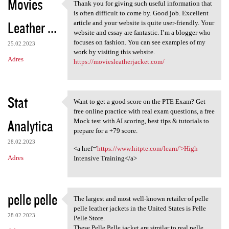
Movies
Thank you for giving such useful information that
Thank you for giving such
is often difficult to come by. Good job. Excellent
Leather ...
article and your website is quite user-friendly. Your
website and essay are fantastic. I’m a blogger who
focuses on fashion. You can see examples of my
25.02.2023
work by visiting this website.
Adres
https://moviesleatherjacket.com/
Stat
Want to get a good score on the PTE Exam? Get
Want to get a good score on
free online practice with real exam questions, a free
Analytica
Mock test with AI scoring, best tips & tutorials to
prepare for a +79 score.
28.02.2023
<a href='
https://www.hitpte.com/learn/'>High
Adres
Intensive Training</a>
pelle pelle
The largest and most well-known retailer of pelle
The largest and most well
pelle leather jackets in the United States is Pelle
28.02.2023
Pelle Store.
These Pelle Pelle jacket are similar to real pelle