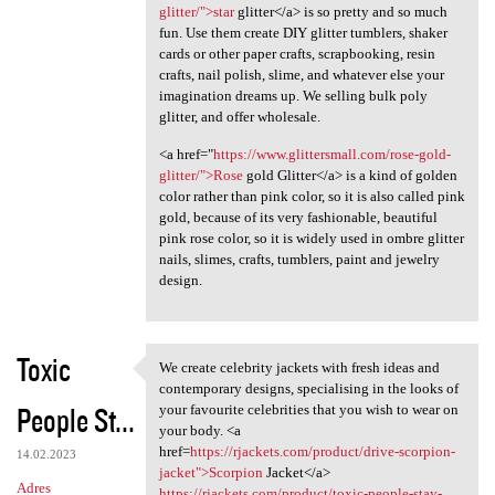
glitter/">star
glitter</a> is so pretty and so much
fun. Use them create DIY glitter tumblers, shaker
cards or other paper crafts, scrapbooking, resin
crafts, nail polish, slime, and whatever else your
imagination dreams up. We selling bulk poly
glitter, and offer wholesale.
<a href="
https://www.glittersmall.com/rose-gold-
glitter/">Rose
gold Glitter</a> is a kind of golden
color rather than pink color, so it is also called pink
gold, because of its very fashionable, beautiful
pink rose color, so it is widely used in ombre glitter
nails, slimes, crafts, tumblers, paint and jewelry
design.
Toxic
We create celebrity jackets with fresh ideas and
We create celebrity jackets
contemporary designs, specialising in the looks of
People St...
your favourite celebrities that you wish to wear on
your body. <a
href=
https://rjackets.com/product/drive-scorpion-
14.02.2023
jacket">Scorpion
Jacket</a>
Adres
https://rjackets.com/product/toxic-people-stay-