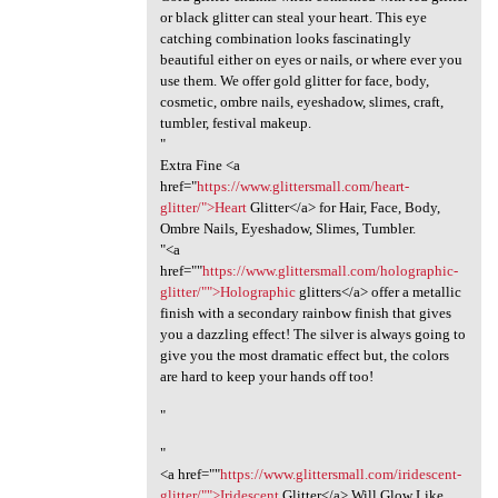
or black glitter can steal your heart. This eye
catching combination looks fascinatingly
beautiful either on eyes or nails, or where ever you
use them. We offer gold glitter for face, body,
cosmetic, ombre nails, eyeshadow, slimes, craft,
tumbler, festival makeup.
"
Extra Fine <a
href="
https://www.glittersmall.com/heart-
glitter/">Heart
Glitter</a> for Hair, Face, Body,
Ombre Nails, Eyeshadow, Slimes, Tumbler.
"<a
href=""
https://www.glittersmall.com/holographic-
glitter/"">Holographic
glitters</a> offer a metallic
finish with a secondary rainbow finish that gives
you a dazzling effect! The silver is always going to
give you the most dramatic effect but, the colors
are hard to keep your hands off too!
"
"
<a href=""
https://www.glittersmall.com/iridescent-
glitter/"">Iridescent
Glitter</a> Will Glow Like