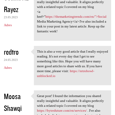
Great post! I found the
really insightful and valuable. It aligns perfectly
Rayez
with a related topic I covered on my blog
<a
href="
https://themarketingtrendz.com/en/">Social
23.05.2023
Media Marketing Agency</a> I've also included a
Adres
link to your post in my latest article. Keep up the
fantastic work!
redtro
This is also a very good article that I really enjoyed
This is also a very good
reading. It's not every day that I get to see
24.05.2023
something like this. Hope you will have many
more good articles to share with us. If you have
Adres
more time, please visit:
https://retrobowl-
unblocked.io
Moosa
Great post! I found the information you shared
Great post! I found the
really insightful and valuable. It aligns perfectly
Shawqi
with a related topic I covered on my blog
https://bytesfuture.com/en/services/
. I've also