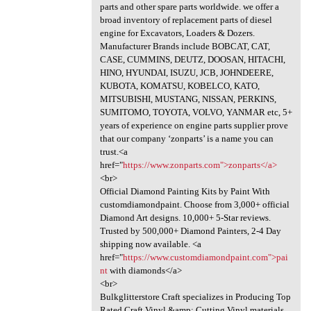
parts and other spare parts worldwide. we offer a
broad inventory of replacement parts of diesel
engine for Excavators, Loaders & Dozers.
Manufacturer Brands include BOBCAT, CAT,
CASE, CUMMINS, DEUTZ, DOOSAN, HITACHI,
HINO, HYUNDAI, ISUZU, JCB, JOHNDEERE,
KUBOTA, KOMATSU, KOBELCO, KATO,
MITSUBISHI, MUSTANG, NISSAN, PERKINS,
SUMITOMO, TOYOTA, VOLVO, YANMAR etc, 5+
years of experience on engine parts supplier prove
that our company ‘zonparts’ is a name you can
trust.<a
href="
https://www.zonparts.com">zonparts</a>
<br>
Official Diamond Painting Kits by Paint With
customdiamondpaint. Choose from 3,000+ official
Diamond Art designs. 10,000+ 5-Star reviews.
Trusted by 500,000+ Diamond Painters, 2-4 Day
shipping now available. <a
href="
https://www.customdiamondpaint.com">pai
nt
with diamonds</a>
<br>
Bulkglitterstore Craft specializes in Producing Top
Rated Craft Vinyl &amp; Cutting Vinyl materials