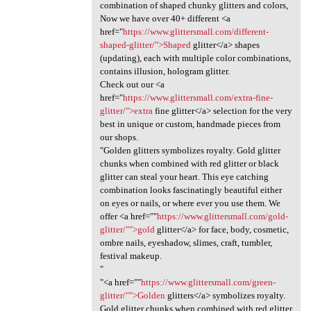
combination of shaped chunky glitters and colors,
Now we have over 40+ different <a
href="
https://www.glittersmall.com/different-
shaped-glitter/">Shaped
glitter</a> shapes
(updating), each with multiple color combinations,
contains illusion, hologram glitter.
Check out our <a
href="
https://www.glittersmall.com/extra-fine-
glitter/">extra
fine glitter</a> selection for the very
best in unique or custom, handmade pieces from
our shops.
"Golden glitters symbolizes royalty. Gold glitter
chunks when combined with red glitter or black
glitter can steal your heart. This eye catching
combination looks fascinatingly beautiful either
on eyes or nails, or where ever you use them. We
offer <a href=""
https://www.glittersmall.com/gold-
glitter/"">gold
glitter</a> for face, body, cosmetic,
ombre nails, eyeshadow, slimes, craft, tumbler,
festival makeup.
"
"<a href=""
https://www.glittersmall.com/green-
glitter/"">Golden
glitters</a> symbolizes royalty.
Gold glitter chunks when combined with red glitter