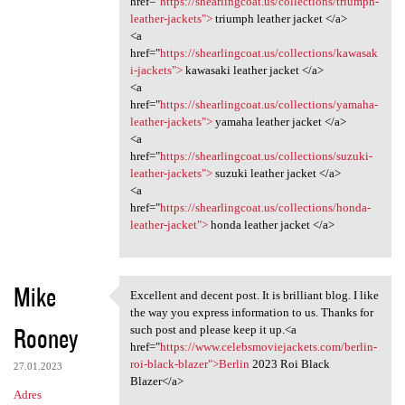
href="
https://shearlingcoat.us/collections/triumph-
a
leather-jackets">
triumph leather jacket </a>
<a
r
href="
https://shearlingcoat.us/collections/kawasak
z
i-jackets">
kawasaki leather jacket </a>
<a
e
href="
https://shearlingcoat.us/collections/yamaha-
leather-jackets">
yamaha leather jacket </a>
<a
href="
https://shearlingcoat.us/collections/suzuki-
leather-jackets">
suzuki leather jacket </a>
<a
href="
https://shearlingcoat.us/collections/honda-
leather-jacket">
honda leather jacket </a>
Mike
Excellent and decent post. It is brilliant blog. I like
Excellent and decent post. It
the way you express information to us. Thanks for
Rooney
such post and please keep it up.<a
href="
https://www.celebsmoviejackets.com/berlin-
roi-black-blazer">Berlin
2023 Roi Black
27.01.2023
Blazer</a>
Adres