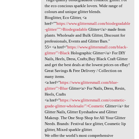
the eco concious sparkle lovers. Wide range of
colours and unique glitter blends.
Bioglitter, Eco Glitter, <a
href=""
https://www.glittersmall.com/biodegradable
-glitter/"">Biodegradable
Glitter</a> made from
plants. Wholesale and Bulk Glitter, Discount for
professionals, Events and Glitter Bars."
55+ <a href="
https://www.glittersmall.com/black-
glitter/">Black
Holographic Glitter</a> For DIY
Nails, Heels, Dress, Crafts;Buy Black Craft Glitter
and get the best deals at the lowest prices on eBay!
Great Savings & Free Delivery / Collection on
many items.
<a href="
https://www.glittersmall.com/blue-
glitter/">Blue
Glitter<a> For Nails, Dress, Resin,
Heels, Crafts
<a href="
https://www.glittersmall.com/cosmetic-
grade-glitter-wholesale/">Cosmetic
Glitter</a> for
Glitter Nails, Glitter Eyeshadow and Glitter
Makeup. The One Stop Shop for All Your Glitter
Needs. Brands: Festival face glitter, Cosmetic lip
glitter, Mixed sparkle glitter.
We offer the world’s most comprehensive