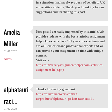
in a situation that has always been of benefit to UK
universities students, Thank you for asking for our
suggestions and for sharing this post
Amelia
Nice post. I am really impressed by this article. We
Nice post. I am really
provide students with the best statistics assignment
Miller
help. Our experts have 15+ years of experience and
are well-educated and professional experts and we
can provide your assignment on time with unique
31.01.2023
content.
Adres
Visit us :-
https://universityassignmenthelper.com/statistics-
assignment-help.php
alphatauri
Thanks for sharing great post
Thanks for sharing great post
https://bravoracewears.com/en-
raci...
us/products/alphatauri-go-kart-race-suit-l...
01.02.2023