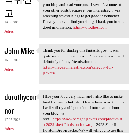
It's a pretty interesting
your blog and read your post. I saw a few more of
고
your other posts because it was interesting. I was
searching several blogs to get good information.
I'm very lucky to find your blog. Thank you for the
16.05.2023
good information.
https://totoghost.com
Adres
John Mike
Thank you for sharing this fantastic post; it was
Thank you for sharing this
quite useful and instructive. Please continue. I will
16.05.2023
definitely tell my friends about it.
https://thegenuineleather.com/category/fur-
Adres
jackets/
dorothycon
I like your food very much and I also like to make
I like your food very much
food like yours but I don't know how to make it but
nor
I will still try and I got a lot of information from
your blog. <a
href="
https://www.paragonjackets.com/product/sil
17.05.2023
o-2023-sheriff-holston-brown-j...
2023 Sheriff
Adres
Holston Brown Jacket</a> will tell you to use this