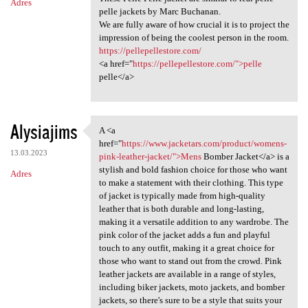
Adres
pelle jackets by Marc Buchanan.
We are fully aware of how crucial it is to project the
impression of being the coolest person in the room.
https://pellepellestore.com/
<a href="
https://pellepellestore.com/">pelle
pelle</a>
Alysiajims
A <a
A <a href="https://www
href="
https://www.jacketars.com/product/womens-
13.03.2023
pink-leather-jacket/">Mens
Bomber Jacket</a> is a
stylish and bold fashion choice for those who want
Adres
to make a statement with their clothing. This type
of jacket is typically made from high-quality
leather that is both durable and long-lasting,
making it a versatile addition to any wardrobe. The
pink color of the jacket adds a fun and playful
touch to any outfit, making it a great choice for
those who want to stand out from the crowd. Pink
leather jackets are available in a range of styles,
including biker jackets, moto jackets, and bomber
jackets, so there's sure to be a style that suits your