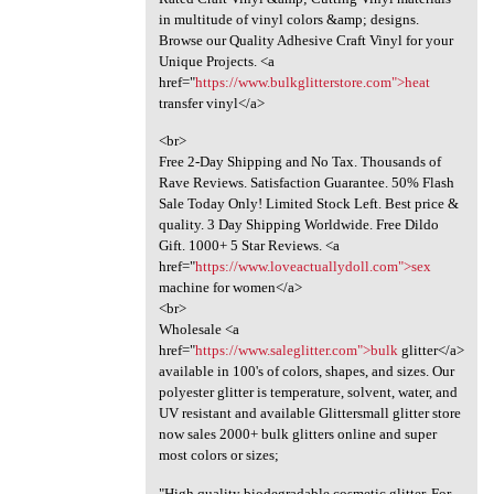
in multitude of vinyl colors &amp; designs.
Browse our Quality Adhesive Craft Vinyl for your
Unique Projects. <a
href="
https://www.bulkglitterstore.com">heat
transfer vinyl</a>
<br>
Free 2-Day Shipping and No Tax. Thousands of
Rave Reviews. Satisfaction Guarantee. 50% Flash
Sale Today Only! Limited Stock Left. Best price &
quality. 3 Day Shipping Worldwide. Free Dildo
Gift. 1000+ 5 Star Reviews. <a
href="
https://www.loveactuallydoll.com">sex
machine for women</a>
<br>
Wholesale <a
href="
https://www.saleglitter.com">bulk
glitter</a>
available in 100's of colors, shapes, and sizes. Our
polyester glitter is temperature, solvent, water, and
UV resistant and available Glittersmall glitter store
now sales 2000+ bulk glitters online and super
most colors or sizes;
"High quality biodegradable cosmetic glitter. For