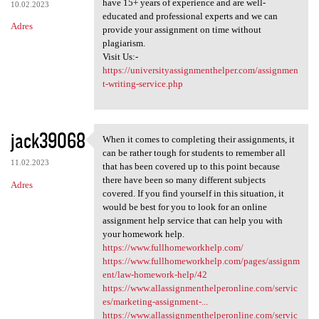
have 15+ years of experience and are well-
10.02.2023
educated and professional experts and we can
Adres
provide your assignment on time without
plagiarism.
Visit Us:-
https://universityassignmenthelper.com/assignmen
t-writing-service.php
jack39068
When it comes to completing their assignments, it
When it comes to completing
can be rather tough for students to remember all
11.02.2023
that has been covered up to this point because
there have been so many different subjects
Adres
covered. If you find yourself in this situation, it
would be best for you to look for an online
assignment help service that can help you with
your homework help.
https://www.fullhomeworkhelp.com/
https://www.fullhomeworkhelp.com/pages/assignm
ent/law-homework-help/42
https://www.allassignmenthelperonline.com/servic
es/marketing-assignment-...
https://www.allassignmenthelperonline.com/servic