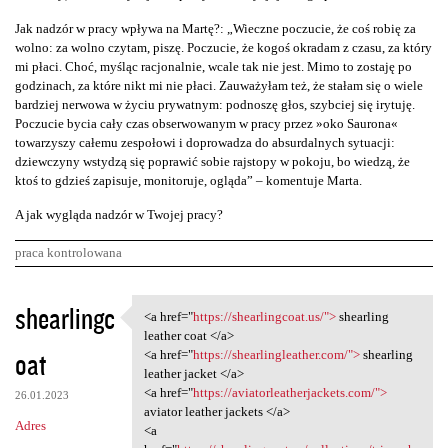
Jak nadzór w pracy wpływa na Martę?: „Wieczne poczucie, że coś robię za
wolno: za wolno czytam, piszę. Poczucie, że kogoś okradam z czasu, za który
mi płaci. Choć, myśląc racjonalnie, wcale tak nie jest. Mimo to zostaję po
godzinach, za które nikt mi nie płaci. Zauważyłam też, że stałam się o wiele
bardziej nerwowa w życiu prywatnym: podnoszę głos, szybciej się irytuję.
Poczucie bycia cały czas obserwowanym w pracy przez »oko Saurona«
towarzyszy całemu zespołowi i doprowadza do absurdalnych sytuacji:
dziewczyny wstydzą się poprawić sobie rajstopy w pokoju, bo wiedzą, że
ktoś to gdzieś zapisuje, monitoruje, ogląda” – komentuje Marta.
A jak wygląda nadzór w Twojej pracy?
praca kontrolowana
K
shearlingc
<a href="
https://shearlingcoat.us/">
shearling
<a href="https:/
o
leather coat </a>
oat
m
<a href="
https://shearlingleather.com/">
shearling
leather jacket </a>
e
<a href="
https://aviatorleatherjackets.com/">
26.01.2023
n
aviator leather jackets </a>
Adres
<a
t