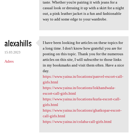
taste. Whether you're pairing it with jeans for a
casual look or dressing it up with a skirt for a night
out, a pink leather jacket is a fun and fashionable
way to add some edge to your wardrobe.
alexahills
I have been looking for articles on these topics for
I have been looking for
a long time. I don't know how grateful you are for
15.03.2023
posting on this topic. Thank you for the numerous
articles on this site, I will subscribe to those links
Adres
in my bookmarks and visit them often. Have a nice
day.
https://www.yaina.in/locations/panvel-escort-call-
girls.html
https://www.yaina.in/locations/lokhandwala-
escort-call-girls.html
https://www.yaina.in/locations/kurla-escort-call-
girls.html
https://www.yaina.in/locations/ghatkopar-escort-
call-girls.html
https://www.yaina.in/colaba-call-girls.html