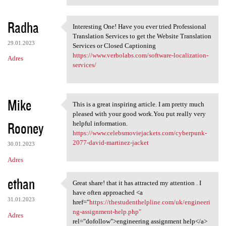
Radha
Interesting One! Have you ever tried Professional
Interesting One! Have you
Translation Services to get the Website Translation
29.01.2023
Services or Closed Captioning
https://www.verbolabs.com/software-localization-
Adres
services/
Mike
This is a great inspiring article. I am pretty much
This is a great inspiring
pleased with your good work.You put really very
Rooney
helpful information.
https://www.celebsmoviejackets.com/cyberpunk-
2077-david-martinez-jacket
30.01.2023
Adres
ethan
Great share! that it has attracted my attention . I
Great share! that it has
have often approached <a
31.01.2023
href="
https://thestudenthelpline.com/uk/engineeri
ng-assignment-help.php"
Adres
rel="dofollow">engineering assignment help</a>