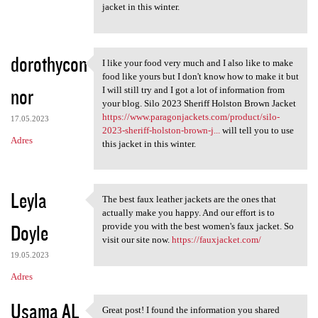
jacket in this winter.
dorothycon
I like your food very much and I also like to make
I like your food very much
food like yours but I don't know how to make it but
nor
I will still try and I got a lot of information from
your blog. Silo 2023 Sheriff Holston Brown Jacket
https://www.paragonjackets.com/product/silo-
17.05.2023
2023-sheriff-holston-brown-j...
will tell you to use
Adres
this jacket in this winter.
Leyla
The best faux leather jackets are the ones that
The best faux leather jackets
actually make you happy. And our effort is to
Doyle
provide you with the best women's faux jacket. So
visit our site now.
https://fauxjacket.com/
19.05.2023
Adres
Usama AL
Great post! I found the information you shared