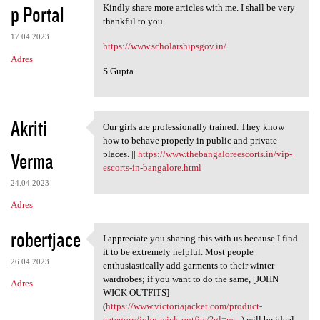
p Portal
Kindly share more articles with me. I shall be very
thankful to you.
17.04.2023
https://www.scholarshipsgov.in/
Adres
S.Gupta
Akriti
Our girls are professionally trained. They know
Our girls are professionally
how to behave properly in public and private
Verma
places. ||
https://www.thebangaloreescorts.in/vip-
escorts-in-bangalore.html
24.04.2023
Adres
robertjace
I appreciate you sharing this with us because I find
I appreciate you sharing this
it to be extremely helpful. Most people
26.04.2023
enthusiastically add garments to their winter
wardrobes; if you want to do the same, [JOHN
Adres
WICK OUTFITS]
(
https://www.victoriajacket.com/product-
category/john-wick-outfits/?gl=us...
) will be ideal