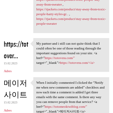
away-from-sweater
,
https://rjackets.com/product/stay-away-from-toxic-
people-harry-styles-gr...
,
https://rjackets.com/product/stay-away-from-toxic-
people-sweater
https://tot
My partner and i still can not quite think that I
My partner and i still can
could often be one of those reading through the
over...
important suggestions found on your site. <a
href="
https://totovera.com/"
target="_blank">
https://totovera.com/</a>
15.02.2023
Adres
메이저
When I initially commented I clicked the “Notify
When I initially commented I
me when new comments are added” checkbox and
사이트
now each time a comment is added I get three
emails with the same comment. Is there any way
you can remove people from that service? <a
15.02.2023
href="
https://totomeoktwiblog.com/"
Adres
target="_blank">메이저사이트</a>