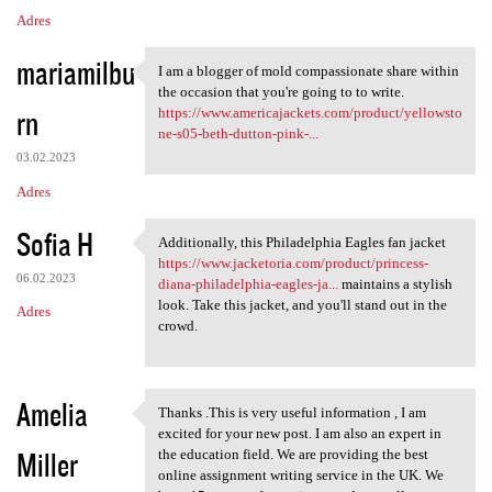
Adres
mariamilbu
I am a blogger of mold compassionate share within
I am a blogger of mold
the occasion that you're going to to write.
rn
https://www.americajackets.com/product/yellowsto
ne-s05-beth-dutton-pink-...
03.02.2023
Adres
Sofia H
Additionally, this Philadelphia Eagles fan jacket
Additionally, this
https://www.jacketoria.com/product/princess-
06.02.2023
diana-philadelphia-eagles-ja...
maintains a stylish
look. Take this jacket, and you'll stand out in the
Adres
crowd.
Amelia
Thanks .This is very useful information , I am
Thanks .This is very useful
excited for your new post. I am also an expert in
Miller
the education field. We are providing the best
online assignment writing service in the UK. We