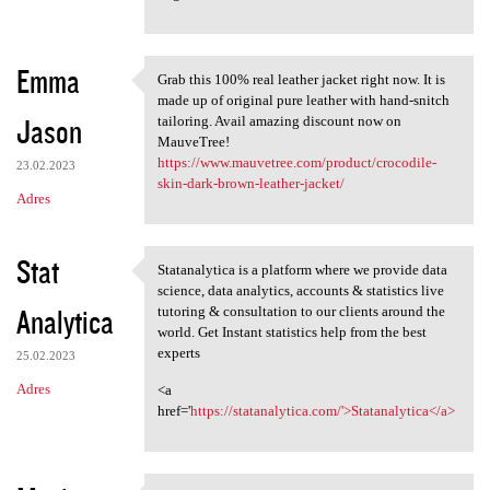
Emma
Grab this 100% real leather jacket right now. It is
Grab this 100% real leather
made up of original pure leather with hand-snitch
Jason
tailoring. Avail amazing discount now on
MauveTree!
https://www.mauvetree.com/product/crocodile-
23.02.2023
skin-dark-brown-leather-jacket/
Adres
Stat
Statanalytica is a platform where we provide data
Statanalytica is a platform
science, data analytics, accounts & statistics live
Analytica
tutoring & consultation to our clients around the
world. Get Instant statistics help from the best
experts
25.02.2023
Adres
<a
href='
https://statanalytica.com/'>Statanalytica</a>