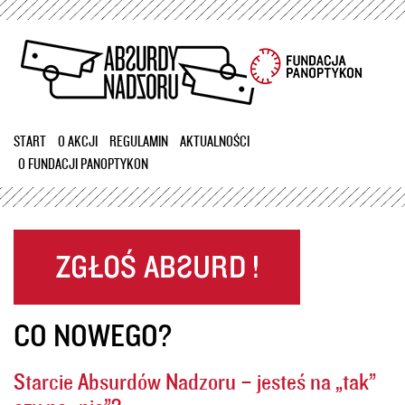
Przejdź
do
treści
START
O AKCJI
REGULAMIN
AKTUALNOŚCI
O FUNDACJI PANOPTYKON
CO NOWEGO?
Starcie Absurdów Nadzoru – jesteś na „tak”