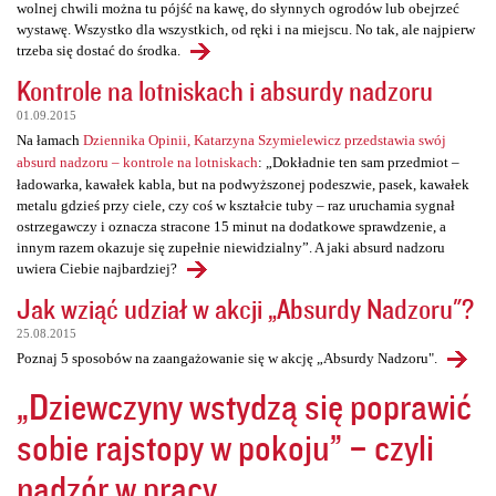
wolnej chwili można tu pójść na kawę, do słynnych ogrodów lub obejrzeć
wystawę. Wszystko dla wszystkich, od ręki i na miejscu. No tak, ale najpierw
trzeba się dostać do środka.
Kontrole na lotniskach i absurdy nadzoru
01.09.2015
Na łamach
Dziennika Opinii, Katarzyna Szymielewicz przedstawia swój
absurd nadzoru – kontrole na lotniskach
: „Dokładnie ten sam przedmiot –
ładowarka, kawałek kabla, but na podwyższonej podeszwie, pasek, kawałek
metalu gdzieś przy ciele, czy coś w kształcie tuby – raz uruchamia sygnał
ostrzegawczy i oznacza stracone 15 minut na dodatkowe sprawdzenie, a
innym razem okazuje się zupełnie niewidzialny”. A jaki absurd nadzoru
uwiera Ciebie najbardziej?
Jak wziąć udział w akcji „Absurdy Nadzoru"?
25.08.2015
Poznaj 5 sposobów na zaangażowanie się w akcję „Absurdy Nadzoru".
„Dziewczyny wstydzą się poprawić
sobie rajstopy w pokoju” – czyli
nadzór w pracy