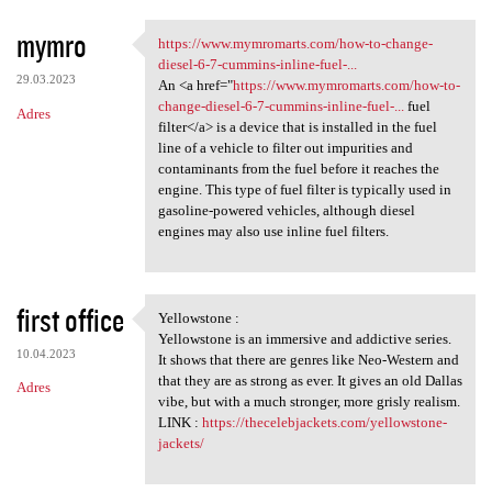
mymro
https://www.mymromarts.com/how-to-change-
https://www.mymromarts.com
diesel-6-7-cummins-inline-fuel-...
29.03.2023
An <a href="
https://www.mymromarts.com/how-to-
change-diesel-6-7-cummins-inline-fuel-...
fuel
Adres
filter</a> is a device that is installed in the fuel
line of a vehicle to filter out impurities and
contaminants from the fuel before it reaches the
engine. This type of fuel filter is typically used in
gasoline-powered vehicles, although diesel
engines may also use inline fuel filters.
first office
Yellowstone :
Yellowstone :
Yellowstone is an immersive and addictive series.
10.04.2023
It shows that there are genres like Neo-Western and
that they are as strong as ever. It gives an old Dallas
Adres
vibe, but with a much stronger, more grisly realism.
LINK :
https://thecelebjackets.com/yellowstone-
jackets/