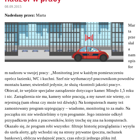
08.09.2015
Nadesłany przez:
Marta
Mar
ta
prze
słał
a
nam
opis
for
m nadzoru w swojej pracy: „Monitoring jest w każdym pomieszczeniu
oprócz łazienki, WC i kuchni. Szef nie wytłumaczył pracownikom powodów
montażu kamer, stwierdził jedynie, że służą »kontroli jakości pracy«.
Obiecał, że wejdzie specjalne zarządzenie dotyczące kamer. Minęło 1,5 roku
i nic. Zarządzenia nie ma, kamery sobie pracują, a my nawet nie wiemy, co
rejestrują (sam obraz czy może też dźwięk). Na komputerach mamy też
zamontowany program szpiegujący – wiadomo, monitoring to za mało. Na
początku nic nie wiedzieliśmy o tym programie. Jego istnienie odkrył
przypadkiem jeden z pracowników, który trochę się zna na komputerach.
Okazało się, że program robi wszystko: filtruje historię przeglądania i wysyła
do szefa alerty, gdy wchodzi się na strony prywatne (poczta, rachunek
bankowy), oblicza wydajność pracy, czas edycji jednego pliku itd.