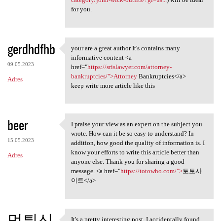
for you.
gerdhdfhb
your are a great author It's contains many
your are a great author It's
informative content <a
09.05.2023
href="
https://srislawyer.com/attorney-
bankruptcies/">Attorney
Bankruptcies</a>
Adres
keep write more article like this
beer
I praise your view as an expert on the subject you
I praise your view as an
wrote. How can it be so easy to understand? In
15.05.2023
addition, how good the quality of information is. I
know your efforts to write this article better than
Adres
anyone else. Thank you for sharing a good
message. <a href="
https://totowho.com/">
토토사
이트</a>
먹튀신
It's a pretty interesting post. I accidentally found