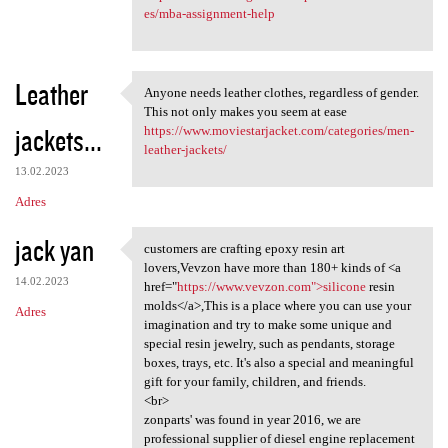
es/mba-assignment-help
Leather
Anyone needs leather clothes, regardless of gender.
Anyone needs leather clothes,
This not only makes you seem at ease
jackets...
https://www.moviestarjacket.com/categories/men-
leather-jackets/
13.02.2023
Adres
jack yan
customers are crafting epoxy resin art
customers are crafting epoxy
lovers,Vevzon have more than 180+ kinds of <a
14.02.2023
href="
https://www.vevzon.com">silicone
resin
molds</a>,This is a place where you can use your
Adres
imagination and try to make some unique and
special resin jewelry, such as pendants, storage
boxes, trays, etc. It's also a special and meaningful
gift for your family, children, and friends.
<br>
zonparts' was found in year 2016, we are
professional supplier of diesel engine replacement