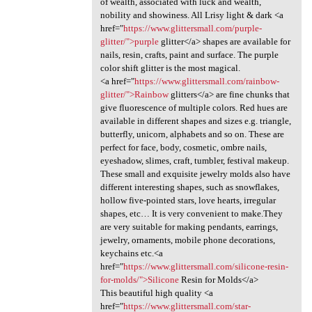
of wealth, associated with luck and wealth,
nobility and showiness. All Lrisy light & dark <a
href="
https://www.glittersmall.com/purple-
glitter/">purple
glitter</a> shapes are available for
nails, resin, crafts, paint and surface. The purple
color shift glitter is the most magical.
<a href="
https://www.glittersmall.com/rainbow-
glitter/">Rainbow
glitters</a> are fine chunks that
give fluorescence of multiple colors. Red hues are
available in different shapes and sizes e.g. triangle,
butterfly, unicorn, alphabets and so on. These are
perfect for face, body, cosmetic, ombre nails,
eyeshadow, slimes, craft, tumbler, festival makeup.
These small and exquisite jewelry molds also have
different interesting shapes, such as snowflakes,
hollow five-pointed stars, love hearts, irregular
shapes, etc… It is very convenient to make.They
are very suitable for making pendants, earrings,
jewelry, ornaments, mobile phone decorations,
keychains etc.<a
href="
https://www.glittersmall.com/silicone-resin-
for-molds/">Silicone
Resin for Molds</a>
This beautiful high quality <a
href="
https://www.glittersmall.com/star-