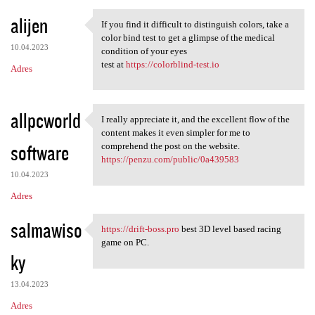
alijen
If you find it difficult to distinguish colors, take a
If you find it difficult to
color bind test to get a glimpse of the medical
10.04.2023
condition of your eyes
test at
https://colorblind-test.io
Adres
allpcworld
I really appreciate it, and the excellent flow of the
I really appreciate it, and
content makes it even simpler for me to
software
comprehend the post on the website.
https://penzu.com/public/0a439583
10.04.2023
Adres
salmawiso
https://drift-boss.pro
best 3D level based racing
https://drift-boss.pro best
game on PC.
ky
13.04.2023
Adres