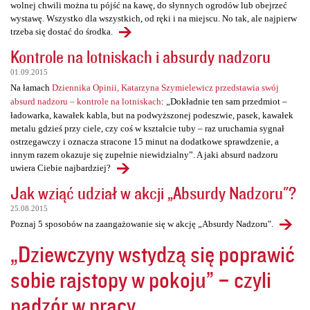
wolnej chwili można tu pójść na kawę, do słynnych ogrodów lub obejrzeć
wystawę. Wszystko dla wszystkich, od ręki i na miejscu. No tak, ale najpierw
trzeba się dostać do środka.
Kontrole na lotniskach i absurdy nadzoru
01.09.2015
Na łamach
Dziennika Opinii, Katarzyna Szymielewicz przedstawia swój
absurd nadzoru – kontrole na lotniskach
: „Dokładnie ten sam przedmiot –
ładowarka, kawałek kabla, but na podwyższonej podeszwie, pasek, kawałek
metalu gdzieś przy ciele, czy coś w kształcie tuby – raz uruchamia sygnał
ostrzegawczy i oznacza stracone 15 minut na dodatkowe sprawdzenie, a
innym razem okazuje się zupełnie niewidzialny”. A jaki absurd nadzoru
uwiera Ciebie najbardziej?
Jak wziąć udział w akcji „Absurdy Nadzoru"?
25.08.2015
Poznaj 5 sposobów na zaangażowanie się w akcję „Absurdy Nadzoru".
„Dziewczyny wstydzą się poprawić
sobie rajstopy w pokoju” – czyli
nadzór w pracy