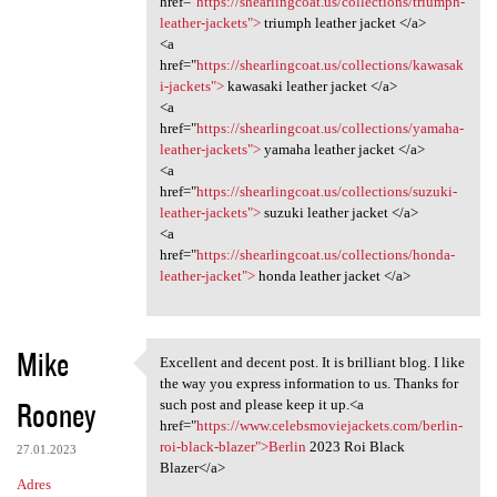
href="
https://shearlingcoat.us/collections/triumph-
a
leather-jackets">
triumph leather jacket </a>
<a
r
href="
https://shearlingcoat.us/collections/kawasak
z
i-jackets">
kawasaki leather jacket </a>
<a
e
href="
https://shearlingcoat.us/collections/yamaha-
leather-jackets">
yamaha leather jacket </a>
<a
href="
https://shearlingcoat.us/collections/suzuki-
leather-jackets">
suzuki leather jacket </a>
<a
href="
https://shearlingcoat.us/collections/honda-
leather-jacket">
honda leather jacket </a>
Mike
Excellent and decent post. It is brilliant blog. I like
Excellent and decent post. It
the way you express information to us. Thanks for
Rooney
such post and please keep it up.<a
href="
https://www.celebsmoviejackets.com/berlin-
roi-black-blazer">Berlin
2023 Roi Black
27.01.2023
Blazer</a>
Adres