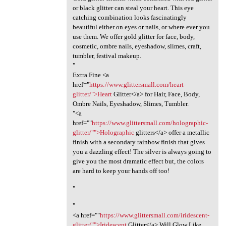
or black glitter can steal your heart. This eye
catching combination looks fascinatingly
beautiful either on eyes or nails, or where ever you
use them. We offer gold glitter for face, body,
cosmetic, ombre nails, eyeshadow, slimes, craft,
tumbler, festival makeup.
"
Extra Fine <a
href="
https://www.glittersmall.com/heart-
glitter/">Heart
Glitter</a> for Hair, Face, Body,
Ombre Nails, Eyeshadow, Slimes, Tumbler.
"<a
href=""
https://www.glittersmall.com/holographic-
glitter/"">Holographic
glitters</a> offer a metallic
finish with a secondary rainbow finish that gives
you a dazzling effect! The silver is always going to
give you the most dramatic effect but, the colors
are hard to keep your hands off too!
"
"
<a href=""
https://www.glittersmall.com/iridescent-
glitter/"">Iridescent
Glitter</a> Will Glow Like