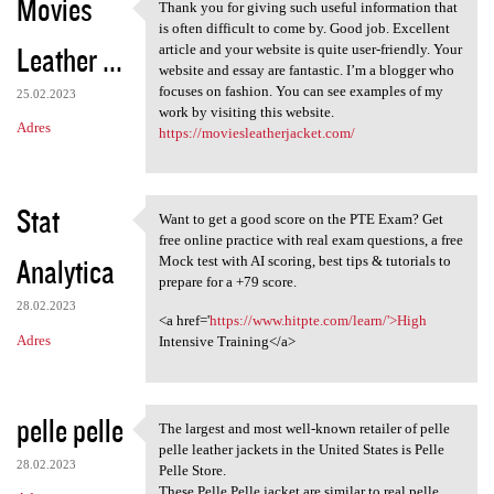
Movies
Thank you for giving such useful information that
Thank you for giving such
is often difficult to come by. Good job. Excellent
Leather ...
article and your website is quite user-friendly. Your
website and essay are fantastic. I’m a blogger who
focuses on fashion. You can see examples of my
25.02.2023
work by visiting this website.
Adres
https://moviesleatherjacket.com/
Stat
Want to get a good score on the PTE Exam? Get
Want to get a good score on
free online practice with real exam questions, a free
Analytica
Mock test with AI scoring, best tips & tutorials to
prepare for a +79 score.
28.02.2023
<a href='
https://www.hitpte.com/learn/'>High
Adres
Intensive Training</a>
pelle pelle
The largest and most well-known retailer of pelle
The largest and most well
pelle leather jackets in the United States is Pelle
28.02.2023
Pelle Store.
These Pelle Pelle jacket are similar to real pelle