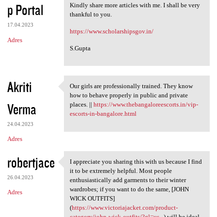
p Portal
Kindly share more articles with me. I shall be very
thankful to you.
17.04.2023
https://www.scholarshipsgov.in/
Adres
S.Gupta
Akriti
Our girls are professionally trained. They know
Our girls are professionally
how to behave properly in public and private
Verma
places. ||
https://www.thebangaloreescorts.in/vip-
escorts-in-bangalore.html
24.04.2023
Adres
robertjace
I appreciate you sharing this with us because I find
I appreciate you sharing this
it to be extremely helpful. Most people
26.04.2023
enthusiastically add garments to their winter
wardrobes; if you want to do the same, [JOHN
Adres
WICK OUTFITS]
(
https://www.victoriajacket.com/product-
category/john-wick-outfits/?gl=us...
) will be ideal