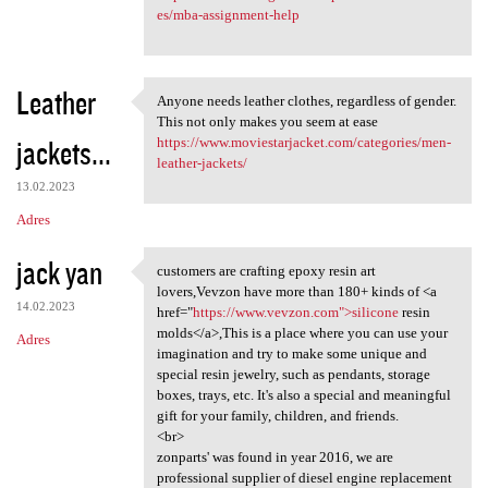
es/mba-assignment-help
Leather
Anyone needs leather clothes, regardless of gender.
Anyone needs leather clothes,
This not only makes you seem at ease
jackets...
https://www.moviestarjacket.com/categories/men-
leather-jackets/
13.02.2023
Adres
jack yan
customers are crafting epoxy resin art
customers are crafting epoxy
lovers,Vevzon have more than 180+ kinds of <a
14.02.2023
href="
https://www.vevzon.com">silicone
resin
molds</a>,This is a place where you can use your
Adres
imagination and try to make some unique and
special resin jewelry, such as pendants, storage
boxes, trays, etc. It's also a special and meaningful
gift for your family, children, and friends.
<br>
zonparts' was found in year 2016, we are
professional supplier of diesel engine replacement