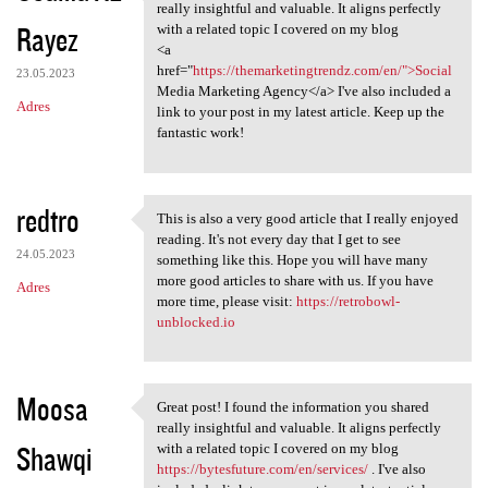
Great post! I found the
really insightful and valuable. It aligns perfectly
Rayez
with a related topic I covered on my blog
<a
href="
https://themarketingtrendz.com/en/">Social
23.05.2023
Media Marketing Agency</a> I've also included a
Adres
link to your post in my latest article. Keep up the
fantastic work!
redtro
This is also a very good article that I really enjoyed
This is also a very good
reading. It's not every day that I get to see
24.05.2023
something like this. Hope you will have many
more good articles to share with us. If you have
Adres
more time, please visit:
https://retrobowl-
unblocked.io
Moosa
Great post! I found the information you shared
Great post! I found the
really insightful and valuable. It aligns perfectly
Shawqi
with a related topic I covered on my blog
https://bytesfuture.com/en/services/
. I've also