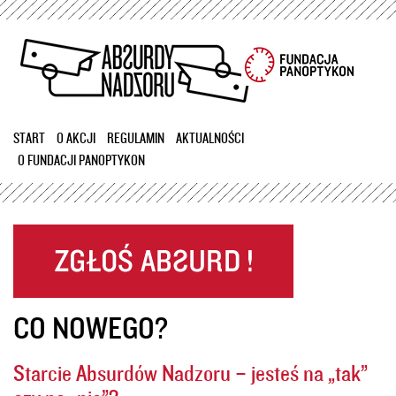
Przejdź
do
treści
START
O AKCJI
REGULAMIN
AKTUALNOŚCI
O FUNDACJI PANOPTYKON
CO NOWEGO?
Starcie Absurdów Nadzoru – jesteś na „tak”