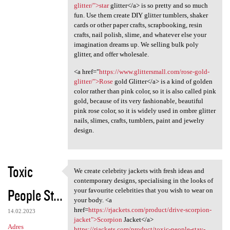
glitter/">star
glitter</a> is so pretty and so much
fun. Use them create DIY glitter tumblers, shaker
cards or other paper crafts, scrapbooking, resin
crafts, nail polish, slime, and whatever else your
imagination dreams up. We selling bulk poly
glitter, and offer wholesale.
<a href="
https://www.glittersmall.com/rose-gold-
glitter/">Rose
gold Glitter</a> is a kind of golden
color rather than pink color, so it is also called pink
gold, because of its very fashionable, beautiful
pink rose color, so it is widely used in ombre glitter
nails, slimes, crafts, tumblers, paint and jewelry
design.
Toxic
We create celebrity jackets with fresh ideas and
We create celebrity jackets
contemporary designs, specialising in the looks of
People St...
your favourite celebrities that you wish to wear on
your body. <a
href=
https://rjackets.com/product/drive-scorpion-
14.02.2023
jacket">Scorpion
Jacket</a>
Adres
https://rjackets.com/product/toxic-people-stay-