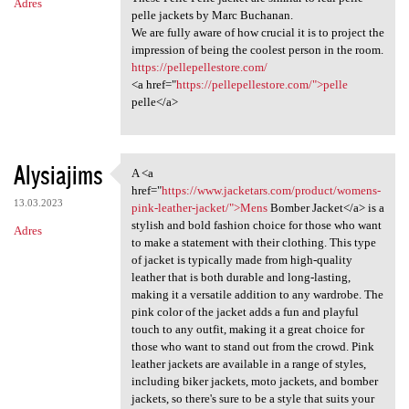
Adres
pelle jackets by Marc Buchanan.
We are fully aware of how crucial it is to project the
impression of being the coolest person in the room.
https://pellepellestore.com/
<a href="
https://pellepellestore.com/">pelle
pelle</a>
Alysiajims
A <a
A <a href="https://www
href="
https://www.jacketars.com/product/womens-
13.03.2023
pink-leather-jacket/">Mens
Bomber Jacket</a> is a
stylish and bold fashion choice for those who want
Adres
to make a statement with their clothing. This type
of jacket is typically made from high-quality
leather that is both durable and long-lasting,
making it a versatile addition to any wardrobe. The
pink color of the jacket adds a fun and playful
touch to any outfit, making it a great choice for
those who want to stand out from the crowd. Pink
leather jackets are available in a range of styles,
including biker jackets, moto jackets, and bomber
jackets, so there's sure to be a style that suits your