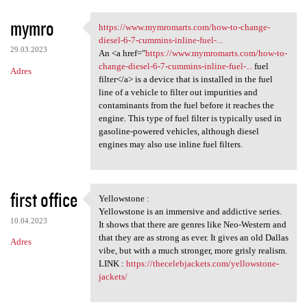
mymro
https://www.mymromarts.com/how-to-change-
https://www.mymromarts.com
diesel-6-7-cummins-inline-fuel-...
29.03.2023
An <a href="
https://www.mymromarts.com/how-to-
change-diesel-6-7-cummins-inline-fuel-...
fuel
Adres
filter</a> is a device that is installed in the fuel
line of a vehicle to filter out impurities and
contaminants from the fuel before it reaches the
engine. This type of fuel filter is typically used in
gasoline-powered vehicles, although diesel
engines may also use inline fuel filters.
first office
Yellowstone :
Yellowstone :
Yellowstone is an immersive and addictive series.
10.04.2023
It shows that there are genres like Neo-Western and
that they are as strong as ever. It gives an old Dallas
Adres
vibe, but with a much stronger, more grisly realism.
LINK :
https://thecelebjackets.com/yellowstone-
jackets/