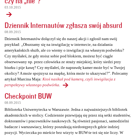
czy na „nie”?
03.10.2015
Dziennik Internautów zgłasza swój absurd
08.09.2015
Dziennik Internautów dołączył się do naszej akcji i zgłosił nam swój
przykład: „Oburzamy się na inwigilację w internecie, na działania
amerykańskich służb, ale co wiemy o inwigilacji na własnym podwórku?
Czy myślałeś, że gdy stoisz sobie pod blokiem, możesz być ciągle
obserwowany np. przez człowieka ze straży miejskiej, który siedzi przy
biurku i pije kawę? Czy myślałeś, ile naprawdę kamer może być w Twojej
okolicy? A może spojrzysz na mapkę, która może to ukazywać?”. Polecamy
artykuł Marcina Maja:
Ktoś nasikał pod kamerą, czyli inwigilacja z
perspektywy własnego podwórka
.
Checkpoint BUW
08.09.2015
Biblioteka Uniwersytecka w Warszawie. Jedna z najważniejszych bibliotek
akademickich w stolicy. Codziennie przewijają się przez nią setki studentów,
doktorantów i pracowników naukowych. Są również pasjonaci, samodzielni
badacze i warszawiacy, którzy poszukują niedostępnych gdzie indziej
pozycji. Wycieczka po mieście bez wizyty w BUW-ie też się nie liczy. W