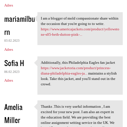
Adres
mariamilbu
I am a blogger of mold compassionate share within
I am a blogger of mold
the occasion that you're going to to write.
rn
https://www.americajackets.com/product/yellowsto
ne-s05-beth-dutton-pink-...
03.02.2023
Adres
Sofia H
Additionally, this Philadelphia Eagles fan jacket
Additionally, this
https://www.jacketoria.com/product/princess-
06.02.2023
diana-philadelphia-eagles-ja...
maintains a stylish
look. Take this jacket, and you'll stand out in the
Adres
crowd.
Amelia
Thanks .This is very useful information , I am
Thanks .This is very useful
excited for your new post. I am also an expert in
Miller
the education field. We are providing the best
online assignment writing service in the UK. We