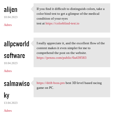
alijen
If you find it difficult to distinguish colors, take a
If you find it difficult to
color bind test to get a glimpse of the medical
10.04.2023
condition of your eyes
test at
https://colorblind-test.io
Adres
allpcworld
I really appreciate it, and the excellent flow of the
I really appreciate it, and
content makes it even simpler for me to
software
comprehend the post on the website.
https://penzu.com/public/0a439583
10.04.2023
Adres
salmawiso
https://drift-boss.pro
best 3D level based racing
https://drift-boss.pro best
game on PC.
ky
13.04.2023
Adres