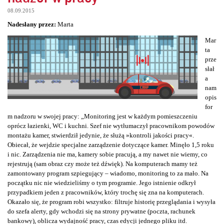
08.09.2015
Nadesłany przez:
Marta
Mar
ta
prze
słał
a
nam
opis
for
m nadzoru w swojej pracy: „Monitoring jest w każdym pomieszczeniu
oprócz łazienki, WC i kuchni. Szef nie wytłumaczył pracownikom powodów
montażu kamer, stwierdził jedynie, że służą »kontroli jakości pracy«.
Obiecał, że wejdzie specjalne zarządzenie dotyczące kamer. Minęło 1,5 roku
i nic. Zarządzenia nie ma, kamery sobie pracują, a my nawet nie wiemy, co
rejestrują (sam obraz czy może też dźwięk). Na komputerach mamy też
zamontowany program szpiegujący – wiadomo, monitoring to za mało. Na
początku nic nie wiedzieliśmy o tym programie. Jego istnienie odkrył
przypadkiem jeden z pracowników, który trochę się zna na komputerach.
Okazało się, że program robi wszystko: filtruje historię przeglądania i wysyła
do szefa alerty, gdy wchodzi się na strony prywatne (poczta, rachunek
bankowy), oblicza wydajność pracy, czas edycji jednego pliku itd.