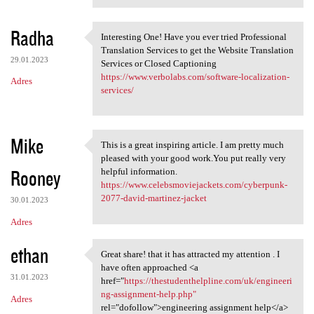
Radha
Interesting One! Have you ever tried Professional
Interesting One! Have you
Translation Services to get the Website Translation
29.01.2023
Services or Closed Captioning
https://www.verbolabs.com/software-localization-
Adres
services/
Mike
This is a great inspiring article. I am pretty much
This is a great inspiring
pleased with your good work.You put really very
Rooney
helpful information.
https://www.celebsmoviejackets.com/cyberpunk-
2077-david-martinez-jacket
30.01.2023
Adres
ethan
Great share! that it has attracted my attention . I
Great share! that it has
have often approached <a
31.01.2023
href="
https://thestudenthelpline.com/uk/engineeri
ng-assignment-help.php"
Adres
rel="dofollow">engineering assignment help</a>