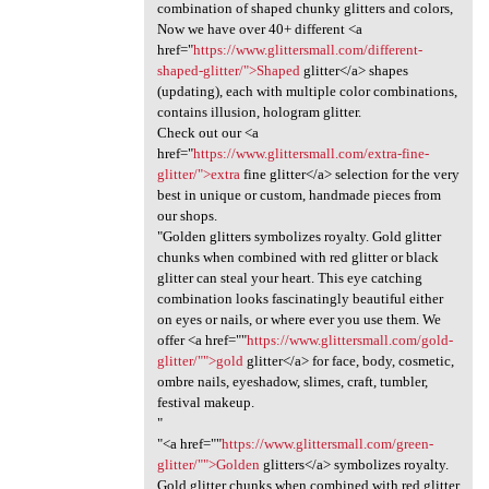
combination of shaped chunky glitters and colors,
Now we have over 40+ different <a
href="
https://www.glittersmall.com/different-
shaped-glitter/">Shaped
glitter</a> shapes
(updating), each with multiple color combinations,
contains illusion, hologram glitter.
Check out our <a
href="
https://www.glittersmall.com/extra-fine-
glitter/">extra
fine glitter</a> selection for the very
best in unique or custom, handmade pieces from
our shops.
"Golden glitters symbolizes royalty. Gold glitter
chunks when combined with red glitter or black
glitter can steal your heart. This eye catching
combination looks fascinatingly beautiful either
on eyes or nails, or where ever you use them. We
offer <a href=""
https://www.glittersmall.com/gold-
glitter/"">gold
glitter</a> for face, body, cosmetic,
ombre nails, eyeshadow, slimes, craft, tumbler,
festival makeup.
"
"<a href=""
https://www.glittersmall.com/green-
glitter/"">Golden
glitters</a> symbolizes royalty.
Gold glitter chunks when combined with red glitter