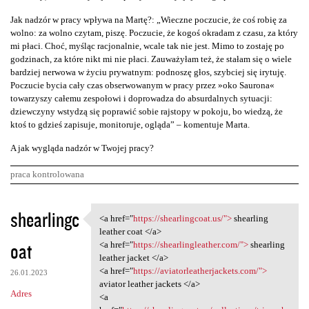
Jak nadzór w pracy wpływa na Martę?: „Wieczne poczucie, że coś robię za
wolno: za wolno czytam, piszę. Poczucie, że kogoś okradam z czasu, za który
mi płaci. Choć, myśląc racjonalnie, wcale tak nie jest. Mimo to zostaję po
godzinach, za które nikt mi nie płaci. Zauważyłam też, że stałam się o wiele
bardziej nerwowa w życiu prywatnym: podnoszę głos, szybciej się irytuję.
Poczucie bycia cały czas obserwowanym w pracy przez »oko Saurona«
towarzyszy całemu zespołowi i doprowadza do absurdalnych sytuacji:
dziewczyny wstydzą się poprawić sobie rajstopy w pokoju, bo wiedzą, że
ktoś to gdzieś zapisuje, monitoruje, ogląda” – komentuje Marta.
A jak wygląda nadzór w Twojej pracy?
praca kontrolowana
K
shearlingc
<a href="
https://shearlingcoat.us/">
shearling
<a href="https:/
o
leather coat </a>
oat
m
<a href="
https://shearlingleather.com/">
shearling
leather jacket </a>
e
<a href="
https://aviatorleatherjackets.com/">
26.01.2023
n
aviator leather jackets </a>
Adres
<a
t