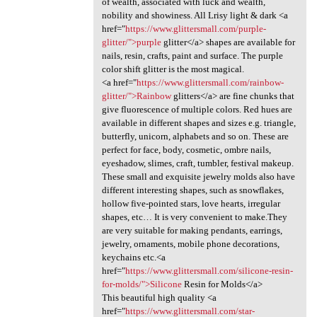
of wealth, associated with luck and wealth,
nobility and showiness. All Lrisy light & dark <a
href="
https://www.glittersmall.com/purple-
glitter/">purple
glitter</a> shapes are available for
nails, resin, crafts, paint and surface. The purple
color shift glitter is the most magical.
<a href="
https://www.glittersmall.com/rainbow-
glitter/">Rainbow
glitters</a> are fine chunks that
give fluorescence of multiple colors. Red hues are
available in different shapes and sizes e.g. triangle,
butterfly, unicorn, alphabets and so on. These are
perfect for face, body, cosmetic, ombre nails,
eyeshadow, slimes, craft, tumbler, festival makeup.
These small and exquisite jewelry molds also have
different interesting shapes, such as snowflakes,
hollow five-pointed stars, love hearts, irregular
shapes, etc… It is very convenient to make.They
are very suitable for making pendants, earrings,
jewelry, ornaments, mobile phone decorations,
keychains etc.<a
href="
https://www.glittersmall.com/silicone-resin-
for-molds/">Silicone
Resin for Molds</a>
This beautiful high quality <a
href="
https://www.glittersmall.com/star-