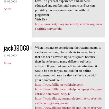
have 15+ years of experience and are well-
10.02.2023
educated and professional experts and we can
Adres
provide your assignment on time without
plagiarism.
Visit Us:-
https://universityassignmenthelper.com/assignmen
t-writing-service.php
jack39068
When it comes to completing their assignments, it
When it comes to completing
can be rather tough for students to remember all
11.02.2023
that has been covered up to this point because
there have been so many different subjects
Adres
covered. If you find yourself in this situation, it
would be best for you to look for an online
assignment help service that can help you with
your homework help.
https://www.fullhomeworkhelp.com/
https://www.fullhomeworkhelp.com/pages/assignm
ent/law-homework-help/42
https://www.allassignmenthelperonline.com/servic
es/marketing-assignment-...
https://www.allassignmenthelperonline.com/servic