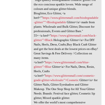
the eco concious sparkle lovers. Wide range of
colours and unique glitter blends.
Bioglitter, Eco Glitter, <a
href=""
https://www.glittersmall.com/biodegradable
-glitter/"">Biodegradable
Glitter</a> made from
plants. Wholesale and Bulk Glitter, Discount for
professionals, Events and Glitter Bars."
55+ <a href="
https://www.glittersmall.com/black-
glitter/">Black
Holographic Glitter</a> For DIY
Nails, Heels, Dress, Crafts;Buy Black Craft Glitter
and get the best deals at the lowest prices on eBay!
Great Savings & Free Delivery / Collection on
many items.
<a href="
https://www.glittersmall.com/blue-
glitter/">Blue
Glitter<a> For Nails, Dress, Resin,
Heels, Crafts
<a href="
https://www.glittersmall.com/cosmetic-
grade-glitter-wholesale/">Cosmetic
Glitter</a> for
Glitter Nails, Glitter Eyeshadow and Glitter
Makeup. The One Stop Shop for All Your Glitter
Needs. Brands: Festival face glitter, Cosmetic lip
glitter, Mixed sparkle glitter.
We offer the world’s most comprehensive