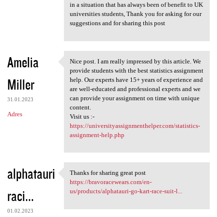
in a situation that has always been of benefit to UK
universities students, Thank you for asking for our
suggestions and for sharing this post
Amelia
Nice post. I am really impressed by this article. We
Nice post. I am really
provide students with the best statistics assignment
Miller
help. Our experts have 15+ years of experience and
are well-educated and professional experts and we
can provide your assignment on time with unique
31.01.2023
content.
Adres
Visit us :-
https://universityassignmenthelper.com/statistics-
assignment-help.php
alphatauri
Thanks for sharing great post
Thanks for sharing great post
https://bravoracewears.com/en-
raci...
us/products/alphatauri-go-kart-race-suit-l...
01.02.2023