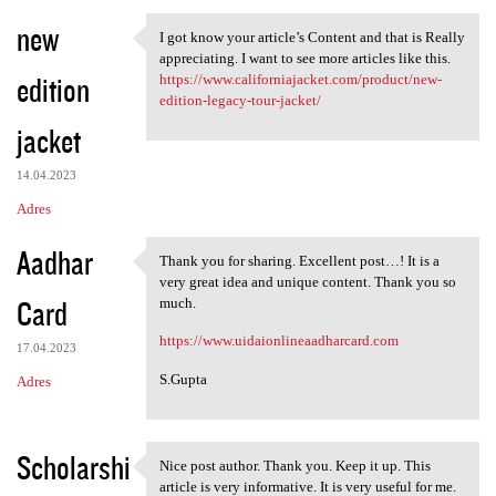
new
I got know your article’s Content and that is Really
I got know your article’s
appreciating. I want to see more articles like this.
edition
https://www.californiajacket.com/product/new-
edition-legacy-tour-jacket/
jacket
14.04.2023
Adres
Aadhar
Thank you for sharing. Excellent post…! It is a
Thank you for sharing.
very great idea and unique content. Thank you so
Card
much.
https://www.uidaionlineaadharcard.com
17.04.2023
S.Gupta
Adres
Scholarshi
Nice post author. Thank you. Keep it up. This
Nice post author. Thank you.
article is very informative. It is very useful for me.