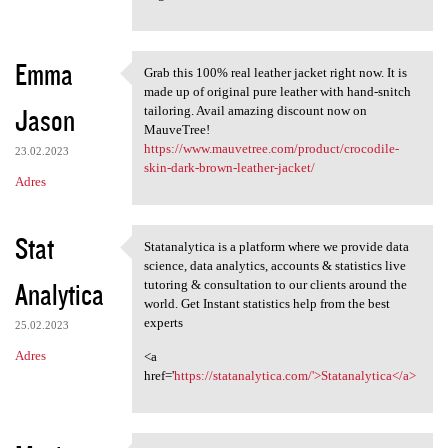
Emma
Grab this 100% real leather jacket right now. It is
Grab this 100% real leather
made up of original pure leather with hand-snitch
Jason
tailoring. Avail amazing discount now on
MauveTree!
https://www.mauvetree.com/product/crocodile-
23.02.2023
skin-dark-brown-leather-jacket/
Adres
Stat
Statanalytica is a platform where we provide data
Statanalytica is a platform
science, data analytics, accounts & statistics live
Analytica
tutoring & consultation to our clients around the
world. Get Instant statistics help from the best
experts
25.02.2023
Adres
<a
href='
https://statanalytica.com/'>Statanalytica</a>