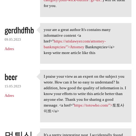
for you.
gerdhdfhb
your are a great author It's contains many
your are a great author It's
informative content <a
09.05.2023
href="
https://srislawyer.com/attorney-
bankruptcies/">Attorney
Bankruptcies</a>
Adres
keep write more article like this
beer
I praise your view as an expert on the subject you
I praise your view as an
wrote. How can it be so easy to understand? In
15.05.2023
addition, how good the quality of information is. I
know your efforts to write this article better than
Adres
anyone else. Thank you for sharing a good
message. <a href="
https://totowho.com/">
토토사
이트</a>
먹튀신
It's a pretty interesting post. I accidentally found