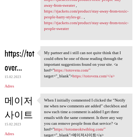
away-from-sweater
,
https://rjackets.com/product/stay-away-from-toxic-
people-harry-styles-gr...
,
https://rjackets.com/product/stay-away-from-toxic-
people-sweater
https://tot
My partner and i still can not quite think that I
My partner and i still can
could often be one of those reading through the
over...
important suggestions found on your site. <a
href="
https://totovera.com/"
target="_blank">
https://totovera.com/</a>
15.02.2023
Adres
메이저
When I initially commented I clicked the “Notify
When I initially commented I
me when new comments are added” checkbox and
사이트
now each time a comment is added I get three
emails with the same comment. Is there any way
you can remove people from that service? <a
15.02.2023
href="
https://totomeoktwiblog.com/"
Adres
target="_blank">메이저사이트</a>