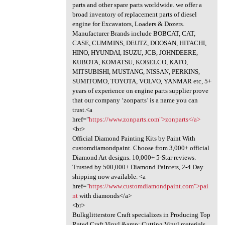
parts and other spare parts worldwide. we offer a
broad inventory of replacement parts of diesel
engine for Excavators, Loaders & Dozers.
Manufacturer Brands include BOBCAT, CAT,
CASE, CUMMINS, DEUTZ, DOOSAN, HITACHI,
HINO, HYUNDAI, ISUZU, JCB, JOHNDEERE,
KUBOTA, KOMATSU, KOBELCO, KATO,
MITSUBISHI, MUSTANG, NISSAN, PERKINS,
SUMITOMO, TOYOTA, VOLVO, YANMAR etc, 5+
years of experience on engine parts supplier prove
that our company ‘zonparts’ is a name you can
trust.<a
href="
https://www.zonparts.com">zonparts</a>
<br>
Official Diamond Painting Kits by Paint With
customdiamondpaint. Choose from 3,000+ official
Diamond Art designs. 10,000+ 5-Star reviews.
Trusted by 500,000+ Diamond Painters, 2-4 Day
shipping now available. <a
href="
https://www.customdiamondpaint.com">pai
nt
with diamonds</a>
<br>
Bulkglitterstore Craft specializes in Producing Top
Rated Craft Vinyl &amp; Cutting Vinyl materials