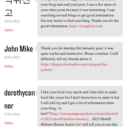
It's a pretty interesting
your blog and read your post. I saw a few more of
고
your other posts because it was interesting. I was
searching several blogs to get good information.
I'm very lucky to find your blog. Thank you for the
16.05.2023
good information.
https://totoghost.com
Adres
John Mike
Thank you for sharing this fantastic post; it was
Thank you for sharing this
quite useful and instructive. Please continue. I will
16.05.2023
definitely tell my friends about it.
https://thegenuineleather.com/category/fur-
Adres
jackets/
dorothycon
I like your food very much and I also like to make
I like your food very much
food like yours but I don't know how to make it but
nor
I will still try and I got a lot of information from
your blog. <a
href="
https://www.paragonjackets.com/product/sil
17.05.2023
o-2023-sheriff-holston-brown-j...
2023 Sheriff
Adres
Holston Brown Jacket</a> will tell you to use this