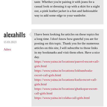
taste. Whether you're pairing it with jeans for a
casual look or dressing it up with a skirt for a night
out, a pink leather jacket is a fun and fashionable
way to add some edge to your wardrobe.
alexahills
I have been looking for articles on these topics for
I have been looking for
a long time. I don't know how grateful you are for
15.03.2023
posting on this topic. Thank you for the numerous
articles on this site, I will subscribe to those links
Adres
in my bookmarks and visit them often. Have a nice
day.
https://www.yaina.in/locations/panvel-escort-call-
girls.html
https://www.yaina.in/locations/lokhandwala-
escort-call-girls.html
https://www.yaina.in/locations/kurla-escort-call-
girls.html
https://www.yaina.in/locations/ghatkopar-escort-
call-girls.html
https://www.yaina.in/colaba-call-girls.html