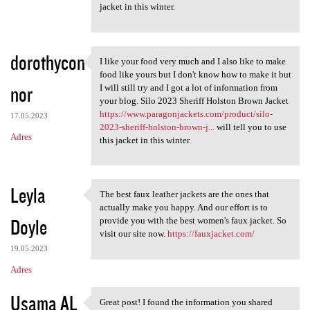
jacket in this winter.
dorothycon
I like your food very much and I also like to make
I like your food very much
food like yours but I don't know how to make it but
nor
I will still try and I got a lot of information from
your blog. Silo 2023 Sheriff Holston Brown Jacket
https://www.paragonjackets.com/product/silo-
17.05.2023
2023-sheriff-holston-brown-j...
will tell you to use
Adres
this jacket in this winter.
Leyla
The best faux leather jackets are the ones that
The best faux leather jackets
actually make you happy. And our effort is to
Doyle
provide you with the best women's faux jacket. So
visit our site now.
https://fauxjacket.com/
19.05.2023
Adres
Usama AL
Great post! I found the information you shared