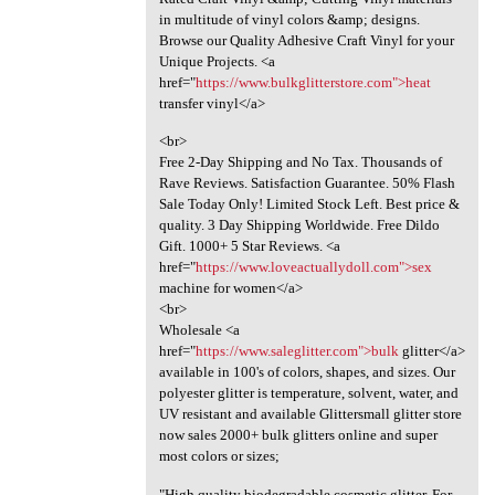
in multitude of vinyl colors &amp; designs.
Browse our Quality Adhesive Craft Vinyl for your
Unique Projects. <a
href="
https://www.bulkglitterstore.com">heat
transfer vinyl</a>
<br>
Free 2-Day Shipping and No Tax. Thousands of
Rave Reviews. Satisfaction Guarantee. 50% Flash
Sale Today Only! Limited Stock Left. Best price &
quality. 3 Day Shipping Worldwide. Free Dildo
Gift. 1000+ 5 Star Reviews. <a
href="
https://www.loveactuallydoll.com">sex
machine for women</a>
<br>
Wholesale <a
href="
https://www.saleglitter.com">bulk
glitter</a>
available in 100's of colors, shapes, and sizes. Our
polyester glitter is temperature, solvent, water, and
UV resistant and available Glittersmall glitter store
now sales 2000+ bulk glitters online and super
most colors or sizes;
"High quality biodegradable cosmetic glitter. For