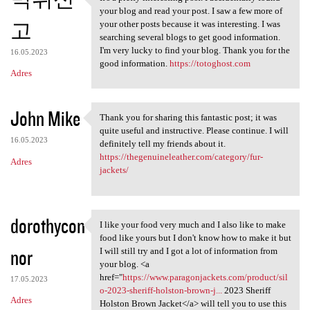
It's a pretty interesting
your blog and read your post. I saw a few more of
고
your other posts because it was interesting. I was
searching several blogs to get good information.
I'm very lucky to find your blog. Thank you for the
16.05.2023
good information.
https://totoghost.com
Adres
John Mike
Thank you for sharing this fantastic post; it was
Thank you for sharing this
quite useful and instructive. Please continue. I will
16.05.2023
definitely tell my friends about it.
https://thegenuineleather.com/category/fur-
Adres
jackets/
dorothycon
I like your food very much and I also like to make
I like your food very much
food like yours but I don't know how to make it but
nor
I will still try and I got a lot of information from
your blog. <a
href="
https://www.paragonjackets.com/product/sil
17.05.2023
o-2023-sheriff-holston-brown-j...
2023 Sheriff
Adres
Holston Brown Jacket</a> will tell you to use this