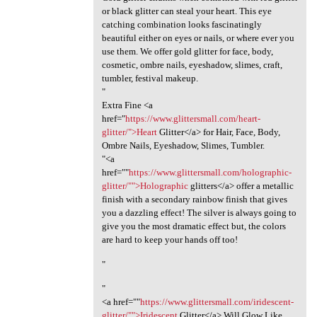
or black glitter can steal your heart. This eye
catching combination looks fascinatingly
beautiful either on eyes or nails, or where ever you
use them. We offer gold glitter for face, body,
cosmetic, ombre nails, eyeshadow, slimes, craft,
tumbler, festival makeup.
"
Extra Fine <a
href="
https://www.glittersmall.com/heart-
glitter/">Heart
Glitter</a> for Hair, Face, Body,
Ombre Nails, Eyeshadow, Slimes, Tumbler.
"<a
href=""
https://www.glittersmall.com/holographic-
glitter/"">Holographic
glitters</a> offer a metallic
finish with a secondary rainbow finish that gives
you a dazzling effect! The silver is always going to
give you the most dramatic effect but, the colors
are hard to keep your hands off too!
"
"
<a href=""
https://www.glittersmall.com/iridescent-
glitter/"">Iridescent
Glitter</a> Will Glow Like