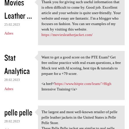
Movies
Thank you for giving such useful information that
Thank you for giving such
is often difficult to come by. Good job. Excellent
Leather ...
article and your website is quite user-friendly. Your
website and essay are fantastic. I’m a blogger who
focuses on fashion. You can see examples of my
25.02.2023
work by visiting this website.
Adres
https://moviesleatherjacket.com/
Stat
Want to get a good score on the PTE Exam? Get
Want to get a good score on
free online practice with real exam questions, a free
Analytica
Mock test with AI scoring, best tips & tutorials to
prepare for a +79 score.
28.02.2023
<a href='
https://www.hitpte.com/learn/'>High
Adres
Intensive Training</a>
pelle pelle
The largest and most well-known retailer of pelle
The largest and most well
pelle leather jackets in the United States is Pelle
28.02.2023
Pelle Store.
These Pelle Pelle jacket are similar to real pelle