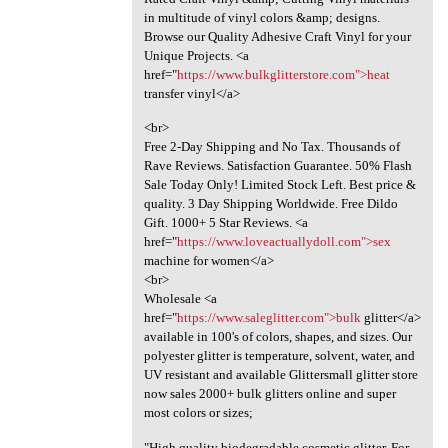
in multitude of vinyl colors &amp; designs.
Browse our Quality Adhesive Craft Vinyl for your
Unique Projects. <a
href="
https://www.bulkglitterstore.com">heat
transfer vinyl</a>
<br>
Free 2-Day Shipping and No Tax. Thousands of
Rave Reviews. Satisfaction Guarantee. 50% Flash
Sale Today Only! Limited Stock Left. Best price &
quality. 3 Day Shipping Worldwide. Free Dildo
Gift. 1000+ 5 Star Reviews. <a
href="
https://www.loveactuallydoll.com">sex
machine for women</a>
<br>
Wholesale <a
href="
https://www.saleglitter.com">bulk
glitter</a>
available in 100's of colors, shapes, and sizes. Our
polyester glitter is temperature, solvent, water, and
UV resistant and available Glittersmall glitter store
now sales 2000+ bulk glitters online and super
most colors or sizes;
"High quality biodegradable cosmetic glitter. For