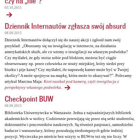
czy na „nie”?
03.10.2015
Dziennik Internautów zgłasza swój absurd
08.09.2015
Dziennik Internautów dołączył się do naszej akcji i zgłosił nam swój
przykład: „Oburzamy się na inwigilację w internecie, na działania
amerykańskich służb, ale co wiemy o inwigilacji na własnym podwórku?
Czy myślałeś, że gdy stoisz sobie pod blokiem, możesz być ciągle
obserwowany np. przez człowieka ze straży miejskiej, który siedzi przy
biurku i pije kawę? Czy myślałeś, ile naprawdę kamer może być w Twojej
okolicy? A może spojrzysz na mapkę, która może to ukazywać?”. Polecamy
artykuł Marcina Maja:
Ktoś nasikał pod kamerą, czyli inwigilacja z
perspektywy własnego podwórka
.
Checkpoint BUW
08.09.2015
Biblioteka Uniwersytecka w Warszawie. Jedna z najważniejszych bibliotek
akademickich w stolicy. Codziennie przewijają się przez nią setki studentów,
doktorantów i pracowników naukowych. Są również pasjonaci, samodzielni
badacze i warszawiacy, którzy poszukują niedostępnych gdzie indziej
pozycji. Wycieczka po mieście bez wizyty w BUW-ie też się nie liczy. W