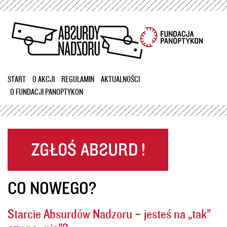
Przejdź
do
treści
START
O AKCJI
REGULAMIN
AKTUALNOŚCI
O FUNDACJI PANOPTYKON
CO NOWEGO?
Starcie Absurdów Nadzoru – jesteś na „tak”