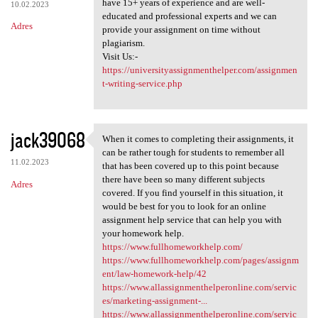
have 15+ years of experience and are well-
10.02.2023
educated and professional experts and we can
Adres
provide your assignment on time without
plagiarism.
Visit Us:-
https://universityassignmenthelper.com/assignmen
t-writing-service.php
jack39068
When it comes to completing their assignments, it
When it comes to completing
can be rather tough for students to remember all
11.02.2023
that has been covered up to this point because
there have been so many different subjects
Adres
covered. If you find yourself in this situation, it
would be best for you to look for an online
assignment help service that can help you with
your homework help.
https://www.fullhomeworkhelp.com/
https://www.fullhomeworkhelp.com/pages/assignm
ent/law-homework-help/42
https://www.allassignmenthelperonline.com/servic
es/marketing-assignment-...
https://www.allassignmenthelperonline.com/servic