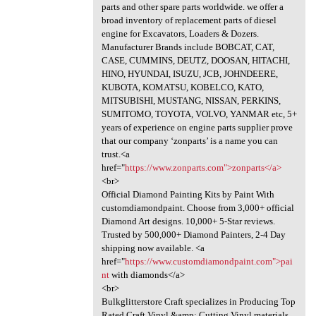
parts and other spare parts worldwide. we offer a
broad inventory of replacement parts of diesel
engine for Excavators, Loaders & Dozers.
Manufacturer Brands include BOBCAT, CAT,
CASE, CUMMINS, DEUTZ, DOOSAN, HITACHI,
HINO, HYUNDAI, ISUZU, JCB, JOHNDEERE,
KUBOTA, KOMATSU, KOBELCO, KATO,
MITSUBISHI, MUSTANG, NISSAN, PERKINS,
SUMITOMO, TOYOTA, VOLVO, YANMAR etc, 5+
years of experience on engine parts supplier prove
that our company ‘zonparts’ is a name you can
trust.<a
href="
https://www.zonparts.com">zonparts</a>
<br>
Official Diamond Painting Kits by Paint With
customdiamondpaint. Choose from 3,000+ official
Diamond Art designs. 10,000+ 5-Star reviews.
Trusted by 500,000+ Diamond Painters, 2-4 Day
shipping now available. <a
href="
https://www.customdiamondpaint.com">pai
nt
with diamonds</a>
<br>
Bulkglitterstore Craft specializes in Producing Top
Rated Craft Vinyl &amp; Cutting Vinyl materials