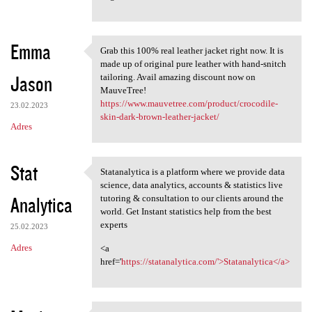
Emma
Grab this 100% real leather jacket right now. It is
Grab this 100% real leather
made up of original pure leather with hand-snitch
Jason
tailoring. Avail amazing discount now on
MauveTree!
https://www.mauvetree.com/product/crocodile-
23.02.2023
skin-dark-brown-leather-jacket/
Adres
Stat
Statanalytica is a platform where we provide data
Statanalytica is a platform
science, data analytics, accounts & statistics live
Analytica
tutoring & consultation to our clients around the
world. Get Instant statistics help from the best
experts
25.02.2023
Adres
<a
href='
https://statanalytica.com/'>Statanalytica</a>