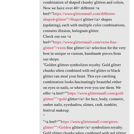
combination of shaped chunky glitters and colors,
Now we have over 40+ different <a
href="
https://www.glittersmall.com/different-
shaped-glitter/">Shaped
glitter</a> shapes
(updating), each with multiple color combinations,
contains illusion, hologram glitter.
Check out our <a
href="
https://www.glittersmall.com/extra-fine-
glitter/">extra
fine glitter</a> selection for the very
best in unique or custom, handmade pieces from
our shops.
"Golden glitters symbolizes royalty. Gold glitter
chunks when combined with red glitter or black
glitter can steal your heart. This eye catching
combination looks fascinatingly beautiful either
on eyes or nails, or where ever you use them. We
offer <a href=""
https://www.glittersmall.com/gold-
glitter/"">gold
glitter</a> for face, body, cosmetic,
ombre nails, eyeshadow, slimes, craft, tumbler,
festival makeup.
"
"<a href=""
https://www.glittersmall.com/green-
glitter/"">Golden
glitters</a> symbolizes royalty.
Gold glitter chunks when combined with red glitter