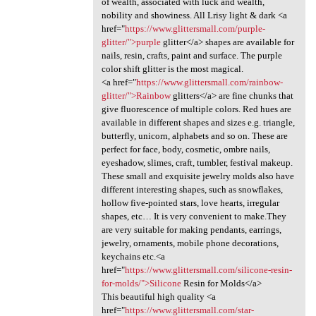
of wealth, associated with luck and wealth,
nobility and showiness. All Lrisy light & dark <a
href="
https://www.glittersmall.com/purple-
glitter/">purple
glitter</a> shapes are available for
nails, resin, crafts, paint and surface. The purple
color shift glitter is the most magical.
<a href="
https://www.glittersmall.com/rainbow-
glitter/">Rainbow
glitters</a> are fine chunks that
give fluorescence of multiple colors. Red hues are
available in different shapes and sizes e.g. triangle,
butterfly, unicorn, alphabets and so on. These are
perfect for face, body, cosmetic, ombre nails,
eyeshadow, slimes, craft, tumbler, festival makeup.
These small and exquisite jewelry molds also have
different interesting shapes, such as snowflakes,
hollow five-pointed stars, love hearts, irregular
shapes, etc… It is very convenient to make.They
are very suitable for making pendants, earrings,
jewelry, ornaments, mobile phone decorations,
keychains etc.<a
href="
https://www.glittersmall.com/silicone-resin-
for-molds/">Silicone
Resin for Molds</a>
This beautiful high quality <a
href="
https://www.glittersmall.com/star-