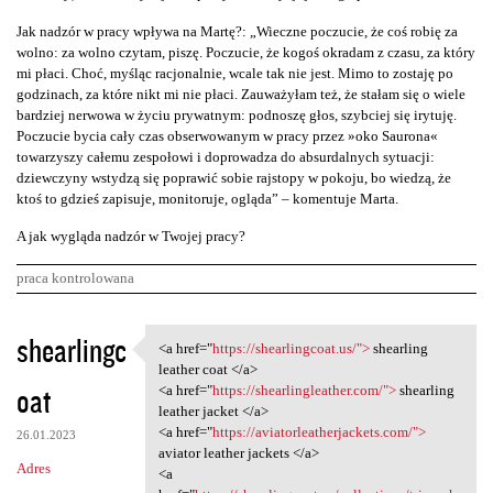
Jak nadzór w pracy wpływa na Martę?: „Wieczne poczucie, że coś robię za
wolno: za wolno czytam, piszę. Poczucie, że kogoś okradam z czasu, za który
mi płaci. Choć, myśląc racjonalnie, wcale tak nie jest. Mimo to zostaję po
godzinach, za które nikt mi nie płaci. Zauważyłam też, że stałam się o wiele
bardziej nerwowa w życiu prywatnym: podnoszę głos, szybciej się irytuję.
Poczucie bycia cały czas obserwowanym w pracy przez »oko Saurona«
towarzyszy całemu zespołowi i doprowadza do absurdalnych sytuacji:
dziewczyny wstydzą się poprawić sobie rajstopy w pokoju, bo wiedzą, że
ktoś to gdzieś zapisuje, monitoruje, ogląda” – komentuje Marta.
A jak wygląda nadzór w Twojej pracy?
praca kontrolowana
K
shearlingc
<a href="
https://shearlingcoat.us/">
shearling
<a href="https:/
o
leather coat </a>
oat
m
<a href="
https://shearlingleather.com/">
shearling
leather jacket </a>
e
<a href="
https://aviatorleatherjackets.com/">
26.01.2023
n
aviator leather jackets </a>
Adres
<a
t