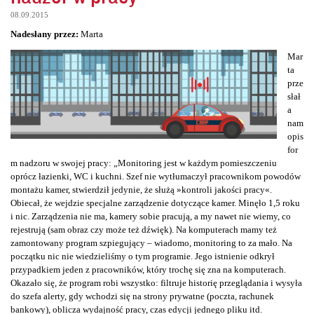
08.09.2015
Nadesłany przez:
Marta
Mar
ta
prze
słał
a
nam
opis
for
m nadzoru w swojej pracy: „Monitoring jest w każdym pomieszczeniu
oprócz łazienki, WC i kuchni. Szef nie wytłumaczył pracownikom powodów
montażu kamer, stwierdził jedynie, że służą »kontroli jakości pracy«.
Obiecał, że wejdzie specjalne zarządzenie dotyczące kamer. Minęło 1,5 roku
i nic. Zarządzenia nie ma, kamery sobie pracują, a my nawet nie wiemy, co
rejestrują (sam obraz czy może też dźwięk). Na komputerach mamy też
zamontowany program szpiegujący – wiadomo, monitoring to za mało. Na
początku nic nie wiedzieliśmy o tym programie. Jego istnienie odkrył
przypadkiem jeden z pracowników, który trochę się zna na komputerach.
Okazało się, że program robi wszystko: filtruje historię przeglądania i wysyła
do szefa alerty, gdy wchodzi się na strony prywatne (poczta, rachunek
bankowy), oblicza wydajność pracy, czas edycji jednego pliku itd.