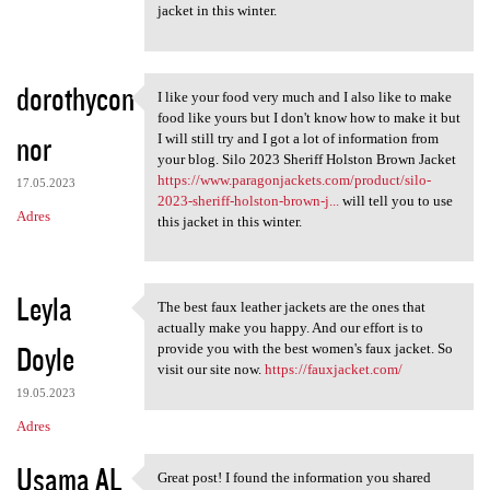
jacket in this winter.
dorothycon
I like your food very much and I also like to make
I like your food very much
food like yours but I don't know how to make it but
nor
I will still try and I got a lot of information from
your blog. Silo 2023 Sheriff Holston Brown Jacket
https://www.paragonjackets.com/product/silo-
17.05.2023
2023-sheriff-holston-brown-j...
will tell you to use
Adres
this jacket in this winter.
Leyla
The best faux leather jackets are the ones that
The best faux leather jackets
actually make you happy. And our effort is to
Doyle
provide you with the best women's faux jacket. So
visit our site now.
https://fauxjacket.com/
19.05.2023
Adres
Usama AL
Great post! I found the information you shared