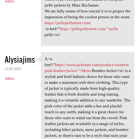
Adres
pelle jackets by Marc Buchanan.
We are fully aware of how crucial it is to project the
impression of being the coolest person in the room.
https://pellepellestore.com/
<a href="
https://pellepellestore.com/">pelle
pelle</a>
Alysiajims
A <a
A <a href="https://www
href="
https://www.jacketars.com/product/womens-
13.03.2023
pink-leather-jacket/">Mens
Bomber Jacket</a> is a
stylish and bold fashion choice for those who want
Adres
to make a statement with their clothing. This type
of jacket is typically made from high-quality
leather that is both durable and long-lasting,
making it a versatile addition to any wardrobe. The
pink color of the jacket adds a fun and playful
touch to any outfit, making it a great choice for
those who want to stand out from the crowd. Pink
leather jackets are available in a range of styles,
including biker jackets, moto jackets, and bomber
jackets, so there's sure to be a style that suits your