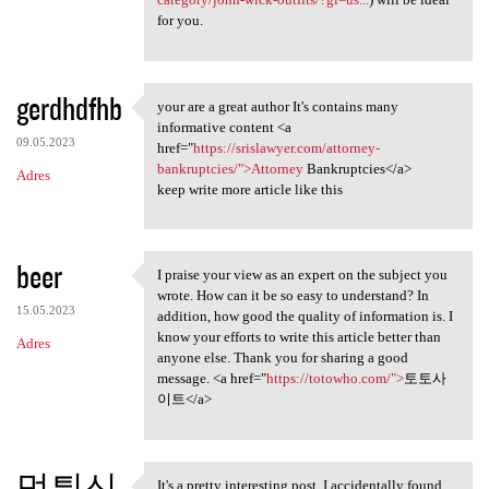
for you.
gerdhdfhb
your are a great author It's contains many
your are a great author It's
informative content <a
09.05.2023
href="
https://srislawyer.com/attorney-
bankruptcies/">Attorney
Bankruptcies</a>
Adres
keep write more article like this
beer
I praise your view as an expert on the subject you
I praise your view as an
wrote. How can it be so easy to understand? In
15.05.2023
addition, how good the quality of information is. I
know your efforts to write this article better than
Adres
anyone else. Thank you for sharing a good
message. <a href="
https://totowho.com/">
토토사
이트</a>
먹튀신
It's a pretty interesting post. I accidentally found