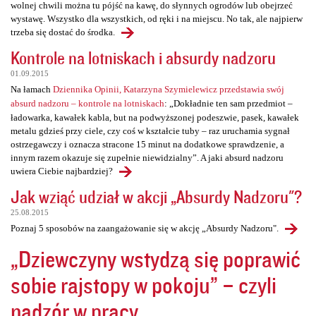
wolnej chwili można tu pójść na kawę, do słynnych ogrodów lub obejrzeć
wystawę. Wszystko dla wszystkich, od ręki i na miejscu. No tak, ale najpierw
trzeba się dostać do środka.
Kontrole na lotniskach i absurdy nadzoru
01.09.2015
Na łamach
Dziennika Opinii, Katarzyna Szymielewicz przedstawia swój
absurd nadzoru – kontrole na lotniskach
: „Dokładnie ten sam przedmiot –
ładowarka, kawałek kabla, but na podwyższonej podeszwie, pasek, kawałek
metalu gdzieś przy ciele, czy coś w kształcie tuby – raz uruchamia sygnał
ostrzegawczy i oznacza stracone 15 minut na dodatkowe sprawdzenie, a
innym razem okazuje się zupełnie niewidzialny”. A jaki absurd nadzoru
uwiera Ciebie najbardziej?
Jak wziąć udział w akcji „Absurdy Nadzoru"?
25.08.2015
Poznaj 5 sposobów na zaangażowanie się w akcję „Absurdy Nadzoru".
„Dziewczyny wstydzą się poprawić
sobie rajstopy w pokoju” – czyli
nadzór w pracy