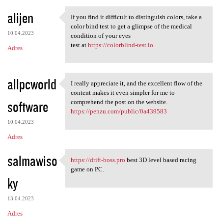
alijen
If you find it difficult to distinguish colors, take a
If you find it difficult to
color bind test to get a glimpse of the medical
10.04.2023
condition of your eyes
test at
https://colorblind-test.io
Adres
allpcworld
I really appreciate it, and the excellent flow of the
I really appreciate it, and
content makes it even simpler for me to
software
comprehend the post on the website.
https://penzu.com/public/0a439583
10.04.2023
Adres
salmawiso
https://drift-boss.pro
best 3D level based racing
https://drift-boss.pro best
game on PC.
ky
13.04.2023
Adres