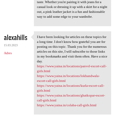
taste. Whether you're pairing it with jeans for a
casual look or dressing it up with a skirt for a night
out, a pink leather jacket is a fun and fashionable
way to add some edge to your wardrobe.
alexahills
I have been looking for articles on these topics for
I have been looking for
a long time. I don't know how grateful you are for
15.03.2023
posting on this topic. Thank you for the numerous
articles on this site, I will subscribe to those links
Adres
in my bookmarks and visit them often. Have a nice
day.
https://www.yaina.in/locations/panvel-escort-call-
girls.html
https://www.yaina.in/locations/lokhandwala-
escort-call-girls.html
https://www.yaina.in/locations/kurla-escort-call-
girls.html
https://www.yaina.in/locations/ghatkopar-escort-
call-girls.html
https://www.yaina.in/colaba-call-girls.html