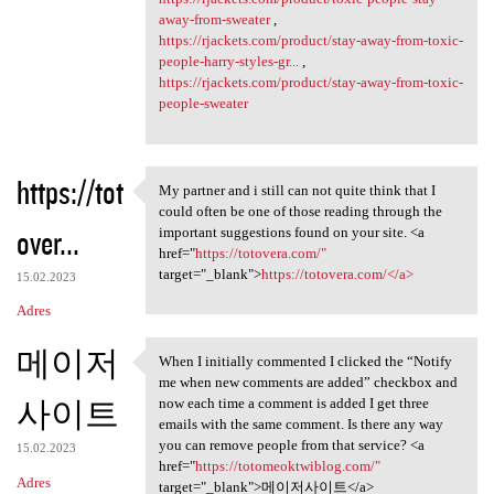
away-from-sweater
,
https://rjackets.com/product/stay-away-from-toxic-
people-harry-styles-gr...
,
https://rjackets.com/product/stay-away-from-toxic-
people-sweater
https://tot
My partner and i still can not quite think that I
My partner and i still can
could often be one of those reading through the
over...
important suggestions found on your site. <a
href="
https://totovera.com/"
target="_blank">
https://totovera.com/</a>
15.02.2023
Adres
메이저
When I initially commented I clicked the “Notify
When I initially commented I
me when new comments are added” checkbox and
사이트
now each time a comment is added I get three
emails with the same comment. Is there any way
you can remove people from that service? <a
15.02.2023
href="
https://totomeoktwiblog.com/"
Adres
target="_blank">메이저사이트</a>