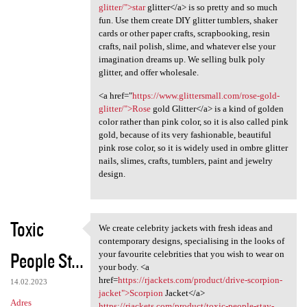
glitter/">star
glitter</a> is so pretty and so much
fun. Use them create DIY glitter tumblers, shaker
cards or other paper crafts, scrapbooking, resin
crafts, nail polish, slime, and whatever else your
imagination dreams up. We selling bulk poly
glitter, and offer wholesale.
<a href="
https://www.glittersmall.com/rose-gold-
glitter/">Rose
gold Glitter</a> is a kind of golden
color rather than pink color, so it is also called pink
gold, because of its very fashionable, beautiful
pink rose color, so it is widely used in ombre glitter
nails, slimes, crafts, tumblers, paint and jewelry
design.
Toxic
We create celebrity jackets with fresh ideas and
We create celebrity jackets
contemporary designs, specialising in the looks of
People St...
your favourite celebrities that you wish to wear on
your body. <a
href=
https://rjackets.com/product/drive-scorpion-
14.02.2023
jacket">Scorpion
Jacket</a>
Adres
https://rjackets.com/product/toxic-people-stay-