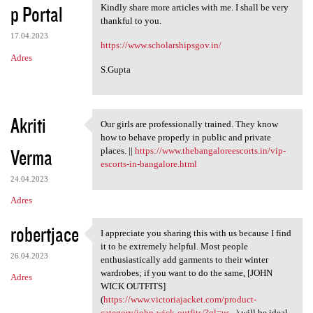
p Portal
Kindly share more articles with me. I shall be very
thankful to you.
17.04.2023
https://www.scholarshipsgov.in/
Adres
S.Gupta
Akriti
Our girls are professionally trained. They know
Our girls are professionally
how to behave properly in public and private
Verma
places. ||
https://www.thebangaloreescorts.in/vip-
escorts-in-bangalore.html
24.04.2023
Adres
robertjace
I appreciate you sharing this with us because I find
I appreciate you sharing this
it to be extremely helpful. Most people
26.04.2023
enthusiastically add garments to their winter
wardrobes; if you want to do the same, [JOHN
Adres
WICK OUTFITS]
(
https://www.victoriajacket.com/product-
category/john-wick-outfits/?gl=us...
) will be ideal