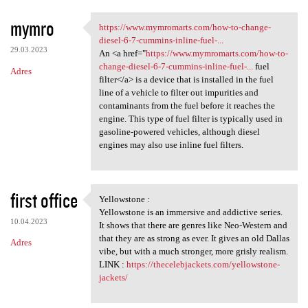
mymro
https://www.mymromarts.com/how-to-change-
https://www.mymromarts.com
diesel-6-7-cummins-inline-fuel-...
29.03.2023
An <a href="
https://www.mymromarts.com/how-to-
change-diesel-6-7-cummins-inline-fuel-...
fuel
Adres
filter</a> is a device that is installed in the fuel
line of a vehicle to filter out impurities and
contaminants from the fuel before it reaches the
engine. This type of fuel filter is typically used in
gasoline-powered vehicles, although diesel
engines may also use inline fuel filters.
first office
Yellowstone :
Yellowstone :
Yellowstone is an immersive and addictive series.
10.04.2023
It shows that there are genres like Neo-Western and
that they are as strong as ever. It gives an old Dallas
Adres
vibe, but with a much stronger, more grisly realism.
LINK :
https://thecelebjackets.com/yellowstone-
jackets/