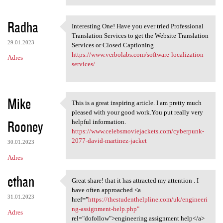
Radha
Interesting One! Have you ever tried Professional
Interesting One! Have you
Translation Services to get the Website Translation
29.01.2023
Services or Closed Captioning
https://www.verbolabs.com/software-localization-
Adres
services/
Mike
This is a great inspiring article. I am pretty much
This is a great inspiring
pleased with your good work.You put really very
Rooney
helpful information.
https://www.celebsmoviejackets.com/cyberpunk-
2077-david-martinez-jacket
30.01.2023
Adres
ethan
Great share! that it has attracted my attention . I
Great share! that it has
have often approached <a
31.01.2023
href="
https://thestudenthelpline.com/uk/engineeri
ng-assignment-help.php"
Adres
rel="dofollow">engineering assignment help</a>