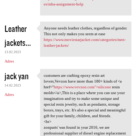
es/mba-assignment-help
Leather
Anyone needs leather clothes, regardless of gender.
Anyone needs leather clothes,
This not only makes you seem at ease
jackets...
https://www.moviestarjacket.com/categories/men-
leather-jackets/
13.02.2023
Adres
jack yan
customers are crafting epoxy resin art
customers are crafting epoxy
lovers,Vevzon have more than 180+ kinds of <a
14.02.2023
href="
https://www.vevzon.com">silicone
resin
molds</a>,This is a place where you can use your
Adres
imagination and try to make some unique and
special resin jewelry, such as pendants, storage
boxes, trays, etc. It's also a special and meaningful
gift for your family, children, and friends.
<br>
zonparts' was found in year 2016, we are
professional supplier of diesel engine replacement