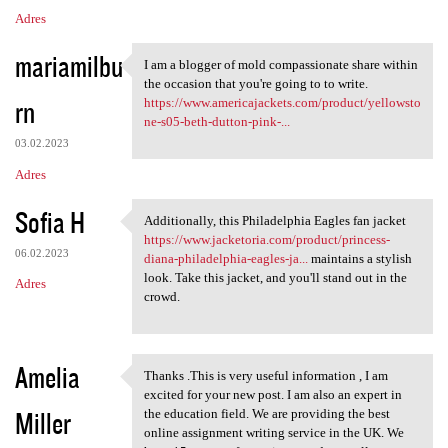
Adres
mariamilbu
I am a blogger of mold compassionate share within
I am a blogger of mold
the occasion that you're going to to write.
rn
https://www.americajackets.com/product/yellowsto
ne-s05-beth-dutton-pink-...
03.02.2023
Adres
Sofia H
Additionally, this Philadelphia Eagles fan jacket
Additionally, this
https://www.jacketoria.com/product/princess-
06.02.2023
diana-philadelphia-eagles-ja...
maintains a stylish
look. Take this jacket, and you'll stand out in the
Adres
crowd.
Amelia
Thanks .This is very useful information , I am
Thanks .This is very useful
excited for your new post. I am also an expert in
Miller
the education field. We are providing the best
online assignment writing service in the UK. We