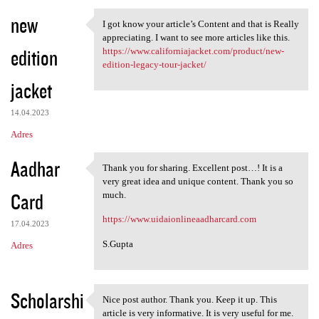
new
I got know your article’s Content and that is Really
I got know your article’s
appreciating. I want to see more articles like this.
edition
https://www.californiajacket.com/product/new-
edition-legacy-tour-jacket/
jacket
14.04.2023
Adres
Aadhar
Thank you for sharing. Excellent post…! It is a
Thank you for sharing.
very great idea and unique content. Thank you so
Card
much.
https://www.uidaionlineaadharcard.com
17.04.2023
S.Gupta
Adres
Scholarshi
Nice post author. Thank you. Keep it up. This
Nice post author. Thank you.
article is very informative. It is very useful for me.