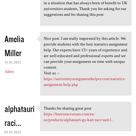
in a situation that has always been of benefit to UK
universities students, Thank you for asking for our
suggestions and for sharing this post
Amelia
Nice post. I am really impressed by this article. We
Nice post. I am really
provide students with the best statistics assignment
Miller
help. Our experts have 15+ years of experience and
are well-educated and professional experts and we
can provide your assignment on time with unique
31.01.2023
content.
Adres
Visit us :-
https://universityassignmenthelper.com/statistics-
assignment-help.php
alphatauri
Thanks for sharing great post
Thanks for sharing great post
https://bravoracewears.com/en-
raci...
us/products/alphatauri-go-kart-race-suit-l...
01.02.2023