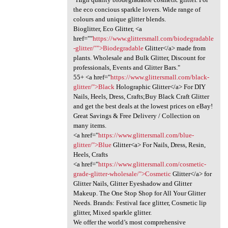
the eco concious sparkle lovers. Wide range of
colours and unique glitter blends.
Bioglitter, Eco Glitter, <a
href=""
https://www.glittersmall.com/biodegradable
-glitter/"">Biodegradable
Glitter</a> made from
plants. Wholesale and Bulk Glitter, Discount for
professionals, Events and Glitter Bars."
55+ <a href="
https://www.glittersmall.com/black-
glitter/">Black
Holographic Glitter</a> For DIY
Nails, Heels, Dress, Crafts;Buy Black Craft Glitter
and get the best deals at the lowest prices on eBay!
Great Savings & Free Delivery / Collection on
many items.
<a href="
https://www.glittersmall.com/blue-
glitter/">Blue
Glitter<a> For Nails, Dress, Resin,
Heels, Crafts
<a href="
https://www.glittersmall.com/cosmetic-
grade-glitter-wholesale/">Cosmetic
Glitter</a> for
Glitter Nails, Glitter Eyeshadow and Glitter
Makeup. The One Stop Shop for All Your Glitter
Needs. Brands: Festival face glitter, Cosmetic lip
glitter, Mixed sparkle glitter.
We offer the world’s most comprehensive