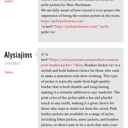
Adres
pelle jackets by Marc Buchanan.
We are fully aware of how crucial it is to project the
impression of being the coolest person in the room.
https://pellepellestore.com/
<a href="
https://pellepellestore.com/">pelle
pelle</a>
Alysiajims
A <a
A <a href="https://www
href="
https://www.jacketars.com/product/womens-
13.03.2023
pink-leather-jacket/">Mens
Bomber Jacket</a> is a
stylish and bold fashion choice for those who want
Adres
to make a statement with their clothing. This type
of jacket is typically made from high-quality
leather that is both durable and long-lasting,
making it a versatile addition to any wardrobe. The
pink color of the jacket adds a fun and playful
touch to any outfit, making it a great choice for
those who want to stand out from the crowd. Pink
leather jackets are available in a range of styles,
including biker jackets, moto jackets, and bomber
jackets, so there's sure to be a style that suits your