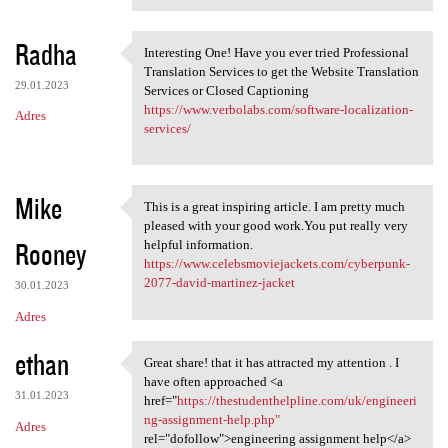
Radha
Interesting One! Have you ever tried Professional
Interesting One! Have you
Translation Services to get the Website Translation
29.01.2023
Services or Closed Captioning
https://www.verbolabs.com/software-localization-
Adres
services/
Mike
This is a great inspiring article. I am pretty much
This is a great inspiring
pleased with your good work.You put really very
Rooney
helpful information.
https://www.celebsmoviejackets.com/cyberpunk-
2077-david-martinez-jacket
30.01.2023
Adres
ethan
Great share! that it has attracted my attention . I
Great share! that it has
have often approached <a
31.01.2023
href="
https://thestudenthelpline.com/uk/engineeri
ng-assignment-help.php"
Adres
rel="dofollow">engineering assignment help</a>