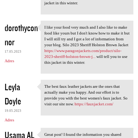
jacket in this winter.
dorothycon
I like your food very much and I also like to make
I like your food very much
food like yours but I don't know how to make it but
nor
I will still try and I got a lot of information from
your blog. Silo 2023 Sheriff Holston Brown Jacket
https://www.paragonjackets.com/product/silo-
17.05.2023
2023-sheriff-holston-brown-j...
will tell you to use
Adres
this jacket in this winter.
Leyla
The best faux leather jackets are the ones that
The best faux leather jackets
actually make you happy. And our effort is to
Doyle
provide you with the best women's faux jacket. So
visit our site now.
https://fauxjacket.com/
19.05.2023
Adres
Usama AL
Great post! I found the information you shared