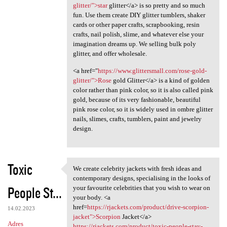
glitter/">star
glitter</a> is so pretty and so much
fun. Use them create DIY glitter tumblers, shaker
cards or other paper crafts, scrapbooking, resin
crafts, nail polish, slime, and whatever else your
imagination dreams up. We selling bulk poly
glitter, and offer wholesale.
<a href="
https://www.glittersmall.com/rose-gold-
glitter/">Rose
gold Glitter</a> is a kind of golden
color rather than pink color, so it is also called pink
gold, because of its very fashionable, beautiful
pink rose color, so it is widely used in ombre glitter
nails, slimes, crafts, tumblers, paint and jewelry
design.
Toxic
We create celebrity jackets with fresh ideas and
We create celebrity jackets
contemporary designs, specialising in the looks of
People St...
your favourite celebrities that you wish to wear on
your body. <a
href=
https://rjackets.com/product/drive-scorpion-
14.02.2023
jacket">Scorpion
Jacket</a>
Adres
https://rjackets.com/product/toxic-people-stay-