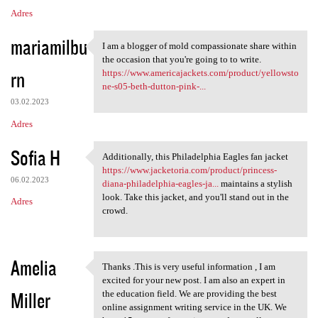
Adres
mariamilbu
I am a blogger of mold compassionate share within
I am a blogger of mold
the occasion that you're going to to write.
rn
https://www.americajackets.com/product/yellowsto
ne-s05-beth-dutton-pink-...
03.02.2023
Adres
Sofia H
Additionally, this Philadelphia Eagles fan jacket
Additionally, this
https://www.jacketoria.com/product/princess-
06.02.2023
diana-philadelphia-eagles-ja...
maintains a stylish
look. Take this jacket, and you'll stand out in the
Adres
crowd.
Amelia
Thanks .This is very useful information , I am
Thanks .This is very useful
excited for your new post. I am also an expert in
Miller
the education field. We are providing the best
online assignment writing service in the UK. We