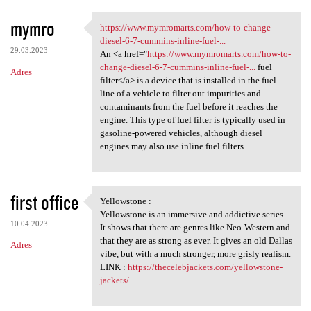
mymro
https://www.mymromarts.com/how-to-change-
https://www.mymromarts.com
diesel-6-7-cummins-inline-fuel-...
29.03.2023
An <a href="
https://www.mymromarts.com/how-to-
change-diesel-6-7-cummins-inline-fuel-...
fuel
Adres
filter</a> is a device that is installed in the fuel
line of a vehicle to filter out impurities and
contaminants from the fuel before it reaches the
engine. This type of fuel filter is typically used in
gasoline-powered vehicles, although diesel
engines may also use inline fuel filters.
first office
Yellowstone :
Yellowstone :
Yellowstone is an immersive and addictive series.
10.04.2023
It shows that there are genres like Neo-Western and
that they are as strong as ever. It gives an old Dallas
Adres
vibe, but with a much stronger, more grisly realism.
LINK :
https://thecelebjackets.com/yellowstone-
jackets/