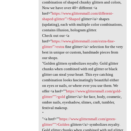
combination of shaped chunky glitters and colors,
Now we have over 40+ different <a
href="
https://www.glittersmall.com/different-
shaped-glitter/">Shaped
glitter</a> shapes
(updating), each with multiple color combinations,
contains illusion, hologram glitter.
Check out our <a
href="
https://www.glittersmall.com/extra-fine-
glitter/">extra
fine glitter</a> selection for the very
best in unique or custom, handmade pieces from
our shops.
"Golden glitters symbolizes royalty. Gold glitter
chunks when combined with red glitter or black
glitter can steal your heart. This eye catching
combination looks fascinatingly beautiful either
on eyes or nails, or where ever you use them. We
offer <a href=""
https://www.glittersmall.com/gold-
glitter/"">gold
glitter</a> for face, body, cosmetic,
ombre nails, eyeshadow, slimes, craft, tumbler,
festival makeup.
"
"<a href=""
https://www.glittersmall.com/green-
glitter/"">Golden
glitters</a> symbolizes royalty.
Gold glitter chunks when combined with red glitter