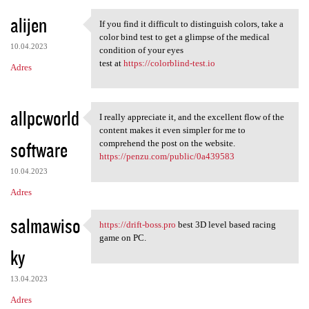
alijen
If you find it difficult to distinguish colors, take a
If you find it difficult to
color bind test to get a glimpse of the medical
10.04.2023
condition of your eyes
test at
https://colorblind-test.io
Adres
allpcworld
I really appreciate it, and the excellent flow of the
I really appreciate it, and
content makes it even simpler for me to
software
comprehend the post on the website.
https://penzu.com/public/0a439583
10.04.2023
Adres
salmawiso
https://drift-boss.pro
best 3D level based racing
https://drift-boss.pro best
game on PC.
ky
13.04.2023
Adres