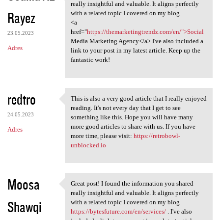
Great post! I found the
really insightful and valuable. It aligns perfectly
Rayez
with a related topic I covered on my blog
<a
href="
https://themarketingtrendz.com/en/">Social
23.05.2023
Media Marketing Agency</a> I've also included a
Adres
link to your post in my latest article. Keep up the
fantastic work!
redtro
This is also a very good article that I really enjoyed
This is also a very good
reading. It's not every day that I get to see
24.05.2023
something like this. Hope you will have many
more good articles to share with us. If you have
Adres
more time, please visit:
https://retrobowl-
unblocked.io
Moosa
Great post! I found the information you shared
Great post! I found the
really insightful and valuable. It aligns perfectly
Shawqi
with a related topic I covered on my blog
https://bytesfuture.com/en/services/
. I've also