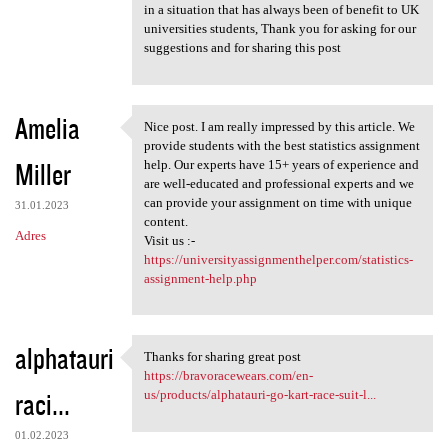
in a situation that has always been of benefit to UK
universities students, Thank you for asking for our
suggestions and for sharing this post
Amelia
Nice post. I am really impressed by this article. We
Nice post. I am really
provide students with the best statistics assignment
Miller
help. Our experts have 15+ years of experience and
are well-educated and professional experts and we
can provide your assignment on time with unique
31.01.2023
content.
Adres
Visit us :-
https://universityassignmenthelper.com/statistics-
assignment-help.php
alphatauri
Thanks for sharing great post
Thanks for sharing great post
https://bravoracewears.com/en-
raci...
us/products/alphatauri-go-kart-race-suit-l...
01.02.2023