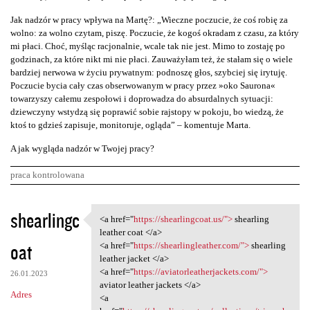
Jak nadzór w pracy wpływa na Martę?: „Wieczne poczucie, że coś robię za
wolno: za wolno czytam, piszę. Poczucie, że kogoś okradam z czasu, za który
mi płaci. Choć, myśląc racjonalnie, wcale tak nie jest. Mimo to zostaję po
godzinach, za które nikt mi nie płaci. Zauważyłam też, że stałam się o wiele
bardziej nerwowa w życiu prywatnym: podnoszę głos, szybciej się irytuję.
Poczucie bycia cały czas obserwowanym w pracy przez »oko Saurona«
towarzyszy całemu zespołowi i doprowadza do absurdalnych sytuacji:
dziewczyny wstydzą się poprawić sobie rajstopy w pokoju, bo wiedzą, że
ktoś to gdzieś zapisuje, monitoruje, ogląda” – komentuje Marta.
A jak wygląda nadzór w Twojej pracy?
praca kontrolowana
K
shearlingc
<a href="
https://shearlingcoat.us/">
shearling
<a href="https:/
o
leather coat </a>
oat
m
<a href="
https://shearlingleather.com/">
shearling
leather jacket </a>
e
<a href="
https://aviatorleatherjackets.com/">
26.01.2023
n
aviator leather jackets </a>
Adres
<a
t