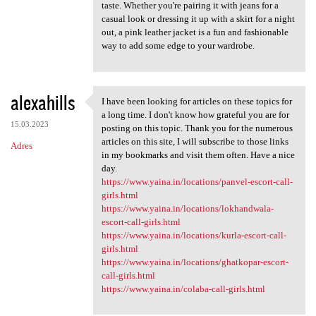
taste. Whether you're pairing it with jeans for a
casual look or dressing it up with a skirt for a night
out, a pink leather jacket is a fun and fashionable
way to add some edge to your wardrobe.
alexahills
I have been looking for articles on these topics for
I have been looking for
a long time. I don't know how grateful you are for
15.03.2023
posting on this topic. Thank you for the numerous
articles on this site, I will subscribe to those links
Adres
in my bookmarks and visit them often. Have a nice
day.
https://www.yaina.in/locations/panvel-escort-call-
girls.html
https://www.yaina.in/locations/lokhandwala-
escort-call-girls.html
https://www.yaina.in/locations/kurla-escort-call-
girls.html
https://www.yaina.in/locations/ghatkopar-escort-
call-girls.html
https://www.yaina.in/colaba-call-girls.html