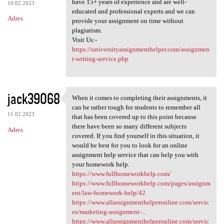
have 15+ years of experience and are well-
10.02.2023
educated and professional experts and we can
Adres
provide your assignment on time without
plagiarism.
Visit Us:-
https://universityassignmenthelper.com/assignmen
t-writing-service.php
jack39068
When it comes to completing their assignments, it
When it comes to completing
can be rather tough for students to remember all
11.02.2023
that has been covered up to this point because
there have been so many different subjects
Adres
covered. If you find yourself in this situation, it
would be best for you to look for an online
assignment help service that can help you with
your homework help.
https://www.fullhomeworkhelp.com/
https://www.fullhomeworkhelp.com/pages/assignm
ent/law-homework-help/42
https://www.allassignmenthelperonline.com/servic
es/marketing-assignment-...
https://www.allassignmenthelperonline.com/servic