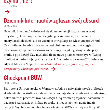
czy na „nie”?
03.10.2015
Dziennik Internautów zgłasza swój absurd
08.09.2015
Dziennik Internautów dołączył się do naszej akcji i zgłosił nam swój
przykład: „Oburzamy się na inwigilację w internecie, na działania
amerykańskich służb, ale co wiemy o inwigilacji na własnym podwórku?
Czy myślałeś, że gdy stoisz sobie pod blokiem, możesz być ciągle
obserwowany np. przez człowieka ze straży miejskiej, który siedzi przy
biurku i pije kawę? Czy myślałeś, ile naprawdę kamer może być w Twojej
okolicy? A może spojrzysz na mapkę, która może to ukazywać?”. Polecamy
artykuł Marcina Maja:
Ktoś nasikał pod kamerą, czyli inwigilacja z
perspektywy własnego podwórka
.
Checkpoint BUW
08.09.2015
Biblioteka Uniwersytecka w Warszawie. Jedna z najważniejszych bibliotek
akademickich w stolicy. Codziennie przewijają się przez nią setki studentów,
doktorantów i pracowników naukowych. Są również pasjonaci, samodzielni
badacze i warszawiacy, którzy poszukują niedostępnych gdzie indziej
pozycji. Wycieczka po mieście bez wizyty w BUW-ie też się nie liczy. W