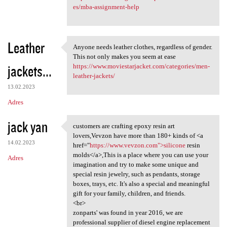
es/mba-assignment-help
Leather
Anyone needs leather clothes, regardless of gender.
Anyone needs leather clothes,
This not only makes you seem at ease
jackets...
https://www.moviestarjacket.com/categories/men-
leather-jackets/
13.02.2023
Adres
jack yan
customers are crafting epoxy resin art
customers are crafting epoxy
lovers,Vevzon have more than 180+ kinds of <a
14.02.2023
href="
https://www.vevzon.com">silicone
resin
molds</a>,This is a place where you can use your
Adres
imagination and try to make some unique and
special resin jewelry, such as pendants, storage
boxes, trays, etc. It's also a special and meaningful
gift for your family, children, and friends.
<br>
zonparts' was found in year 2016, we are
professional supplier of diesel engine replacement