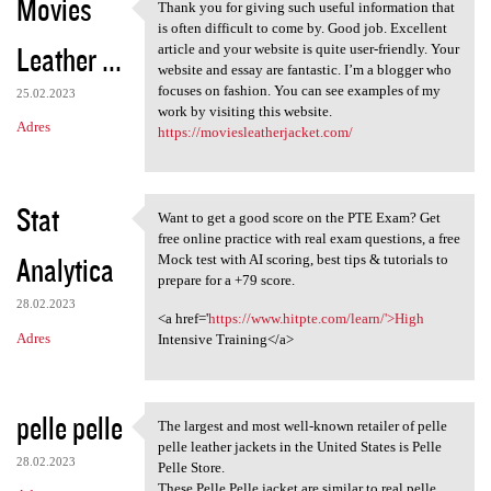
Movies
Thank you for giving such useful information that
Thank you for giving such
is often difficult to come by. Good job. Excellent
Leather ...
article and your website is quite user-friendly. Your
website and essay are fantastic. I’m a blogger who
focuses on fashion. You can see examples of my
25.02.2023
work by visiting this website.
Adres
https://moviesleatherjacket.com/
Stat
Want to get a good score on the PTE Exam? Get
Want to get a good score on
free online practice with real exam questions, a free
Analytica
Mock test with AI scoring, best tips & tutorials to
prepare for a +79 score.
28.02.2023
<a href='
https://www.hitpte.com/learn/'>High
Adres
Intensive Training</a>
pelle pelle
The largest and most well-known retailer of pelle
The largest and most well
pelle leather jackets in the United States is Pelle
28.02.2023
Pelle Store.
These Pelle Pelle jacket are similar to real pelle