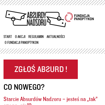
Przejdź
do
treści
START
O AKCJI
REGULAMIN
AKTUALNOŚCI
O FUNDACJI PANOPTYKON
CO NOWEGO?
Starcie Absurdów Nadzoru – jesteś na „tak”