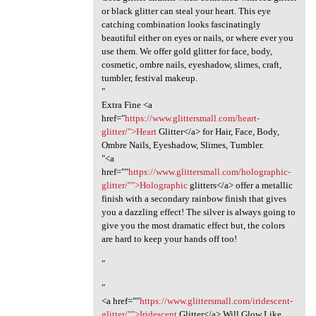
or black glitter can steal your heart. This eye
catching combination looks fascinatingly
beautiful either on eyes or nails, or where ever you
use them. We offer gold glitter for face, body,
cosmetic, ombre nails, eyeshadow, slimes, craft,
tumbler, festival makeup.
"
Extra Fine <a
href="
https://www.glittersmall.com/heart-
glitter/">Heart
Glitter</a> for Hair, Face, Body,
Ombre Nails, Eyeshadow, Slimes, Tumbler.
"<a
href=""
https://www.glittersmall.com/holographic-
glitter/"">Holographic
glitters</a> offer a metallic
finish with a secondary rainbow finish that gives
you a dazzling effect! The silver is always going to
give you the most dramatic effect but, the colors
are hard to keep your hands off too!
"
"
<a href=""
https://www.glittersmall.com/iridescent-
glitter/"">Iridescent
Glitter</a> Will Glow Like