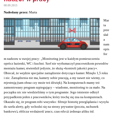
08.09.2015
Nadesłany przez:
Marta
Mar
ta
prze
słał
a
nam
opis
for
m nadzoru w swojej pracy: „Monitoring jest w każdym pomieszczeniu
oprócz łazienki, WC i kuchni. Szef nie wytłumaczył pracownikom powodów
montażu kamer, stwierdził jedynie, że służą »kontroli jakości pracy«.
Obiecał, że wejdzie specjalne zarządzenie dotyczące kamer. Minęło 1,5 roku
i nic. Zarządzenia nie ma, kamery sobie pracują, a my nawet nie wiemy, co
rejestrują (sam obraz czy może też dźwięk). Na komputerach mamy też
zamontowany program szpiegujący – wiadomo, monitoring to za mało. Na
początku nic nie wiedzieliśmy o tym programie. Jego istnienie odkrył
przypadkiem jeden z pracowników, który trochę się zna na komputerach.
Okazało się, że program robi wszystko: filtruje historię przeglądania i wysyła
do szefa alerty, gdy wchodzi się na strony prywatne (poczta, rachunek
bankowy), oblicza wydajność pracy, czas edycji jednego pliku itd.