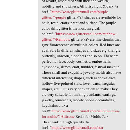
of wealth, associated with luck and wealth,
nobility and showiness. All Lrisy light & dark <a
href="
https://www.glittersmall.com/purple-
glitter/">purple
glitter</a> shapes are available for
nails, resin, crafts, paint and surface. The purple
color shift glitter is the most magical.
<a href="
https://www.glittersmall.com/rainbow-
glitter/">Rainbow
glitters</a> are fine chunks that
give fluorescence of multiple colors. Red hues are
available in different shapes and sizes e.g. triangle,
butterfly, unicorn, alphabets and so on. These are
perfect for face, body, cosmetic, ombre nails,
eyeshadow, slimes, craft, tumbler, festival makeup.
These small and exquisite jewelry molds also have
different interesting shapes, such as snowflakes,
hollow five-pointed stars, love hearts, irregular
shapes, etc… It is very convenient to make.They
are very suitable for making pendants, earrings,
jewelry, ornaments, mobile phone decorations,
keychains etc.<a
href="
https://www.glittersmall.com/silicone-resin-
for-molds/">Silicone
Resin for Molds</a>
This beautiful high quality <a
href="
https://www.glittersmall.com/star-