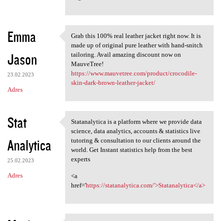
Emma
Grab this 100% real leather jacket right now. It is
Grab this 100% real leather
made up of original pure leather with hand-snitch
Jason
tailoring. Avail amazing discount now on
MauveTree!
https://www.mauvetree.com/product/crocodile-
23.02.2023
skin-dark-brown-leather-jacket/
Adres
Stat
Statanalytica is a platform where we provide data
Statanalytica is a platform
science, data analytics, accounts & statistics live
Analytica
tutoring & consultation to our clients around the
world. Get Instant statistics help from the best
experts
25.02.2023
Adres
<a
href='
https://statanalytica.com/'>Statanalytica</a>