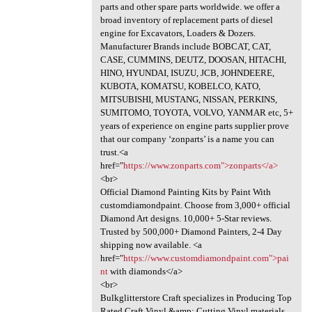
parts and other spare parts worldwide. we offer a
broad inventory of replacement parts of diesel
engine for Excavators, Loaders & Dozers.
Manufacturer Brands include BOBCAT, CAT,
CASE, CUMMINS, DEUTZ, DOOSAN, HITACHI,
HINO, HYUNDAI, ISUZU, JCB, JOHNDEERE,
KUBOTA, KOMATSU, KOBELCO, KATO,
MITSUBISHI, MUSTANG, NISSAN, PERKINS,
SUMITOMO, TOYOTA, VOLVO, YANMAR etc, 5+
years of experience on engine parts supplier prove
that our company ‘zonparts’ is a name you can
trust.<a
href="
https://www.zonparts.com">zonparts</a>
<br>
Official Diamond Painting Kits by Paint With
customdiamondpaint. Choose from 3,000+ official
Diamond Art designs. 10,000+ 5-Star reviews.
Trusted by 500,000+ Diamond Painters, 2-4 Day
shipping now available. <a
href="
https://www.customdiamondpaint.com">pai
nt
with diamonds</a>
<br>
Bulkglitterstore Craft specializes in Producing Top
Rated Craft Vinyl &amp; Cutting Vinyl materials