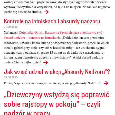
wolnej chwili można tu pójść na kawę, do słynnych ogrodów lub obejrzeć
wystawę. Wszystko dla wszystkich, od ręki i na miejscu. No tak, ale najpierw
trzeba się dostać do środka.
Kontrole na lotniskach i absurdy nadzoru
01.09.2015
Na łamach
Dziennika Opinii, Katarzyna Szymielewicz przedstawia swój
absurd nadzoru – kontrole na lotniskach
: „Dokładnie ten sam przedmiot –
ładowarka, kawałek kabla, but na podwyższonej podeszwie, pasek, kawałek
metalu gdzieś przy ciele, czy coś w kształcie tuby – raz uruchamia sygnał
ostrzegawczy i oznacza stracone 15 minut na dodatkowe sprawdzenie, a
innym razem okazuje się zupełnie niewidzialny”. A jaki absurd nadzoru
uwiera Ciebie najbardziej?
Jak wziąć udział w akcji „Absurdy Nadzoru"?
25.08.2015
Poznaj 5 sposobów na zaangażowanie się w akcję „Absurdy Nadzoru".
„Dziewczyny wstydzą się poprawić
sobie rajstopy w pokoju” – czyli
nadzór w pracy