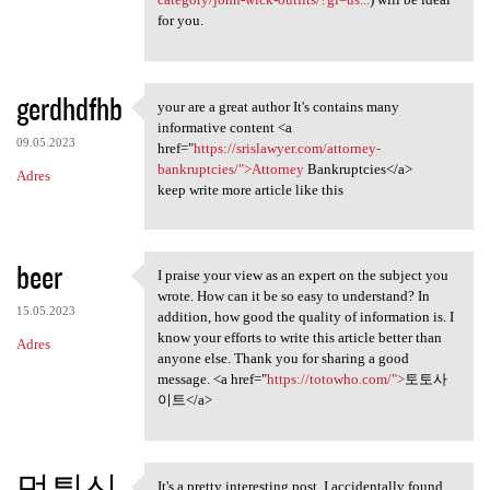
for you.
gerdhdfhb
your are a great author It's contains many
your are a great author It's
informative content <a
09.05.2023
href="
https://srislawyer.com/attorney-
bankruptcies/">Attorney
Bankruptcies</a>
Adres
keep write more article like this
beer
I praise your view as an expert on the subject you
I praise your view as an
wrote. How can it be so easy to understand? In
15.05.2023
addition, how good the quality of information is. I
know your efforts to write this article better than
Adres
anyone else. Thank you for sharing a good
message. <a href="
https://totowho.com/">
토토사
이트</a>
먹튀신
It's a pretty interesting post. I accidentally found