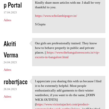
p Portal
Kindly share more articles with me. I shall be very
thankful to you.
17.04.2023
https://www.scholarshipsgov.in/
Adres
S.Gupta
Akriti
Our girls are professionally trained. They know
Our girls are professionally
how to behave properly in public and private
Verma
places. ||
https://www.thebangaloreescorts.in/vip-
escorts-in-bangalore.html
24.04.2023
Adres
robertjace
I appreciate you sharing this with us because I find
I appreciate you sharing this
it to be extremely helpful. Most people
26.04.2023
enthusiastically add garments to their winter
wardrobes; if you want to do the same, [JOHN
Adres
WICK OUTFITS]
(
https://www.victoriajacket.com/product-
category/john-wick-outfits/?gl=us...
) will be ideal