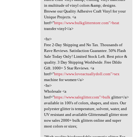
in multitude of vinyl colors &amp; designs.
Browse our Quality Adhesive Craft Vinyl for your
Unique Projects. <a
href="
https://www.bulkglitterstore.com">heat
transfer vinyl</a>
<br>
Free 2-Day Shipping and No Tax. Thousands of
Rave Reviews. Satisfaction Guarantee. 50% Flash
Sale Today Only! Limited Stock Left. Best price &
quality. 3 Day Shipping Worldwide. Free Dildo
Gift. 1000+ 5 Star Reviews. <a
href="
https://www.loveactuallydoll.com">sex
machine for women</a>
<br>
Wholesale <a
href="
https://www.saleglitter.com">bulk
glitter</a>
available in 100's of colors, shapes, and sizes. Our
polyester glitter is temperature, solvent, water, and
UV resistant and available Glittersmall glitter store
now sales 2000+ bulk glitters online and super
most colors or sizes;
"High quality biodegradable cosmetic glitter. For