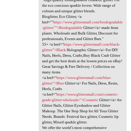
the eco concious sparkle lovers. Wide range of
colours and unique glitter blends.
Bioglitter, Eco Glitter, <a
href=""
https://www.glittersmall.com/biodegradable
-glitter/"">Biodegradable
Glitter</a> made from
plants. Wholesale and Bulk Glitter, Discount for
professionals, Events and Glitter Bars."
55+ <a href="
https://www.glittersmall.com/black-
glitter/">Black
Holographic Glitter</a> For DIY
Nails, Heels, Dress, Crafts;Buy Black Craft Glitter
and get the best deals at the lowest prices on eBay!
Great Savings & Free Delivery / Collection on
many items.
<a href="
https://www.glittersmall.com/blue-
glitter/">Blue
Glitter<a> For Nails, Dress, Resin,
Heels, Crafts
<a href="
https://www.glittersmall.com/cosmetic-
grade-glitter-wholesale/">Cosmetic
Glitter</a> for
Glitter Nails, Glitter Eyeshadow and Glitter
Makeup. The One Stop Shop for All Your Glitter
Needs. Brands: Festival face glitter, Cosmetic lip
glitter, Mixed sparkle glitter.
We offer the world’s most comprehensive