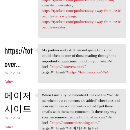
away-from-sweater
,
https://rjackets.com/product/stay-away-from-toxic-
people-harry-styles-gr...
,
https://rjackets.com/product/stay-away-from-toxic-
people-sweater
https://tot
My partner and i still can not quite think that I
My partner and i still can
could often be one of those reading through the
over...
important suggestions found on your site. <a
href="
https://totovera.com/"
target="_blank">
https://totovera.com/</a>
15.02.2023
Adres
메이저
When I initially commented I clicked the “Notify
When I initially commented I
me when new comments are added” checkbox and
사이트
now each time a comment is added I get three
emails with the same comment. Is there any way
you can remove people from that service? <a
15.02.2023
href="
https://totomeoktwiblog.com/"
Adres
target="_blank">메이저사이트</a>