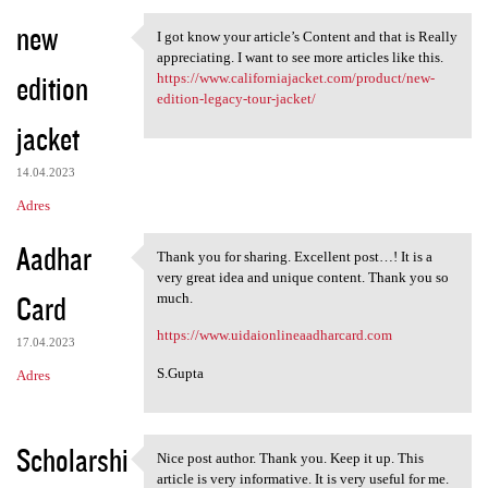
new
I got know your article’s Content and that is Really
I got know your article’s
appreciating. I want to see more articles like this.
edition
https://www.californiajacket.com/product/new-
edition-legacy-tour-jacket/
jacket
14.04.2023
Adres
Aadhar
Thank you for sharing. Excellent post…! It is a
Thank you for sharing.
very great idea and unique content. Thank you so
Card
much.
https://www.uidaionlineaadharcard.com
17.04.2023
S.Gupta
Adres
Scholarshi
Nice post author. Thank you. Keep it up. This
Nice post author. Thank you.
article is very informative. It is very useful for me.