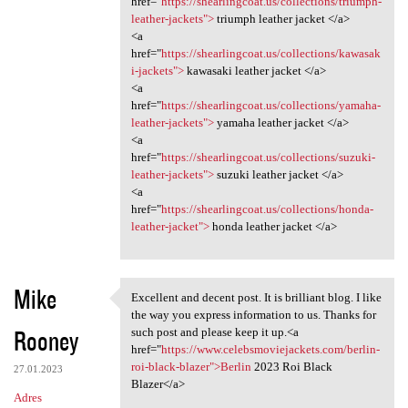
href="
https://shearlingcoat.us/collections/triumph-
a
leather-jackets">
triumph leather jacket </a>
<a
r
href="
https://shearlingcoat.us/collections/kawasak
z
i-jackets">
kawasaki leather jacket </a>
<a
e
href="
https://shearlingcoat.us/collections/yamaha-
leather-jackets">
yamaha leather jacket </a>
<a
href="
https://shearlingcoat.us/collections/suzuki-
leather-jackets">
suzuki leather jacket </a>
<a
href="
https://shearlingcoat.us/collections/honda-
leather-jacket">
honda leather jacket </a>
Mike
Excellent and decent post. It is brilliant blog. I like
Excellent and decent post. It
the way you express information to us. Thanks for
Rooney
such post and please keep it up.<a
href="
https://www.celebsmoviejackets.com/berlin-
roi-black-blazer">Berlin
2023 Roi Black
27.01.2023
Blazer</a>
Adres