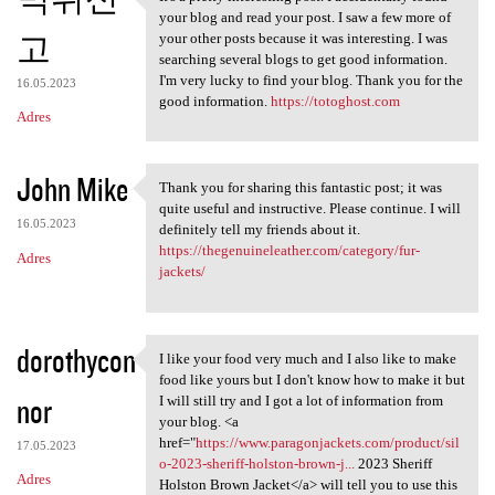
It's a pretty interesting
your blog and read your post. I saw a few more of
고
your other posts because it was interesting. I was
searching several blogs to get good information.
I'm very lucky to find your blog. Thank you for the
16.05.2023
good information.
https://totoghost.com
Adres
John Mike
Thank you for sharing this fantastic post; it was
Thank you for sharing this
quite useful and instructive. Please continue. I will
16.05.2023
definitely tell my friends about it.
https://thegenuineleather.com/category/fur-
Adres
jackets/
dorothycon
I like your food very much and I also like to make
I like your food very much
food like yours but I don't know how to make it but
nor
I will still try and I got a lot of information from
your blog. <a
href="
https://www.paragonjackets.com/product/sil
17.05.2023
o-2023-sheriff-holston-brown-j...
2023 Sheriff
Adres
Holston Brown Jacket</a> will tell you to use this