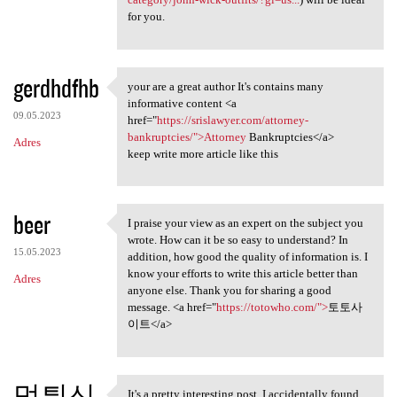
for you.
gerdhdfhb
your are a great author It's contains many
your are a great author It's
informative content <a
09.05.2023
href="
https://srislawyer.com/attorney-
bankruptcies/">Attorney
Bankruptcies</a>
Adres
keep write more article like this
beer
I praise your view as an expert on the subject you
I praise your view as an
wrote. How can it be so easy to understand? In
15.05.2023
addition, how good the quality of information is. I
know your efforts to write this article better than
Adres
anyone else. Thank you for sharing a good
message. <a href="
https://totowho.com/">
토토사
이트</a>
먹튀신
It's a pretty interesting post. I accidentally found