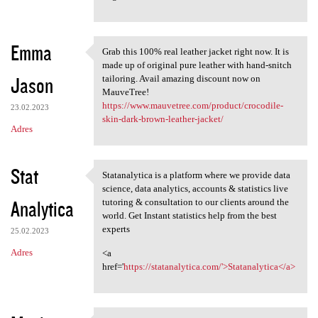
Emma
Grab this 100% real leather jacket right now. It is
Grab this 100% real leather
made up of original pure leather with hand-snitch
Jason
tailoring. Avail amazing discount now on
MauveTree!
https://www.mauvetree.com/product/crocodile-
23.02.2023
skin-dark-brown-leather-jacket/
Adres
Stat
Statanalytica is a platform where we provide data
Statanalytica is a platform
science, data analytics, accounts & statistics live
Analytica
tutoring & consultation to our clients around the
world. Get Instant statistics help from the best
experts
25.02.2023
Adres
<a
href='
https://statanalytica.com/'>Statanalytica</a>