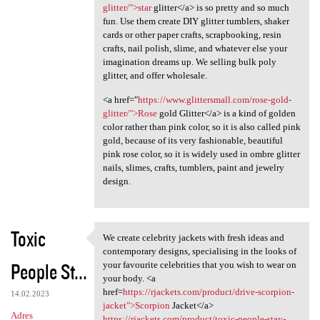
glitter/">star
glitter</a> is so pretty and so much
fun. Use them create DIY glitter tumblers, shaker
cards or other paper crafts, scrapbooking, resin
crafts, nail polish, slime, and whatever else your
imagination dreams up. We selling bulk poly
glitter, and offer wholesale.
<a href="
https://www.glittersmall.com/rose-gold-
glitter/">Rose
gold Glitter</a> is a kind of golden
color rather than pink color, so it is also called pink
gold, because of its very fashionable, beautiful
pink rose color, so it is widely used in ombre glitter
nails, slimes, crafts, tumblers, paint and jewelry
design.
Toxic
We create celebrity jackets with fresh ideas and
We create celebrity jackets
contemporary designs, specialising in the looks of
People St...
your favourite celebrities that you wish to wear on
your body. <a
href=
https://rjackets.com/product/drive-scorpion-
14.02.2023
jacket">Scorpion
Jacket</a>
Adres
https://rjackets.com/product/toxic-people-stay-