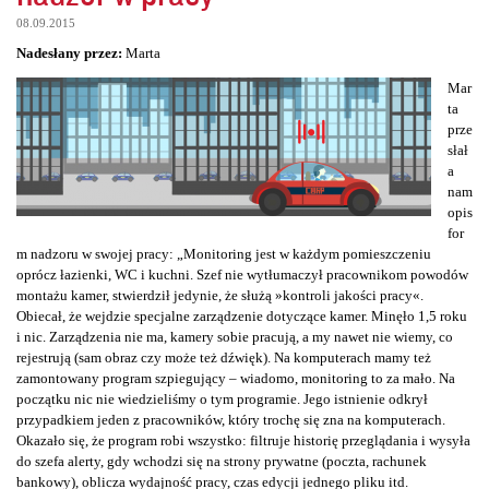
08.09.2015
Nadesłany przez:
Marta
Mar
ta
prze
słał
a
nam
opis
for
m nadzoru w swojej pracy: „Monitoring jest w każdym pomieszczeniu
oprócz łazienki, WC i kuchni. Szef nie wytłumaczył pracownikom powodów
montażu kamer, stwierdził jedynie, że służą »kontroli jakości pracy«.
Obiecał, że wejdzie specjalne zarządzenie dotyczące kamer. Minęło 1,5 roku
i nic. Zarządzenia nie ma, kamery sobie pracują, a my nawet nie wiemy, co
rejestrują (sam obraz czy może też dźwięk). Na komputerach mamy też
zamontowany program szpiegujący – wiadomo, monitoring to za mało. Na
początku nic nie wiedzieliśmy o tym programie. Jego istnienie odkrył
przypadkiem jeden z pracowników, który trochę się zna na komputerach.
Okazało się, że program robi wszystko: filtruje historię przeglądania i wysyła
do szefa alerty, gdy wchodzi się na strony prywatne (poczta, rachunek
bankowy), oblicza wydajność pracy, czas edycji jednego pliku itd.