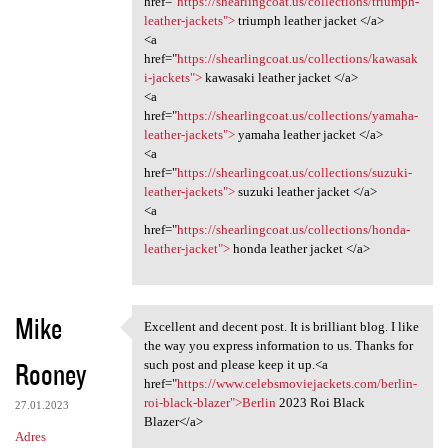
href="
https://shearlingcoat.us/collections/triumph-
a
leather-jackets">
triumph leather jacket </a>
<a
r
href="
https://shearlingcoat.us/collections/kawasak
z
i-jackets">
kawasaki leather jacket </a>
<a
e
href="
https://shearlingcoat.us/collections/yamaha-
leather-jackets">
yamaha leather jacket </a>
<a
href="
https://shearlingcoat.us/collections/suzuki-
leather-jackets">
suzuki leather jacket </a>
<a
href="
https://shearlingcoat.us/collections/honda-
leather-jacket">
honda leather jacket </a>
Mike
Excellent and decent post. It is brilliant blog. I like
Excellent and decent post. It
the way you express information to us. Thanks for
Rooney
such post and please keep it up.<a
href="
https://www.celebsmoviejackets.com/berlin-
roi-black-blazer">Berlin
2023 Roi Black
27.01.2023
Blazer</a>
Adres