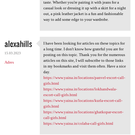
taste. Whether you're pairing it with jeans for a
casual look or dressing it up with a skirt for a night
out, a pink leather jacket is a fun and fashionable
way to add some edge to your wardrobe.
alexahills
I have been looking for articles on these topics for
I have been looking for
a long time. I don't know how grateful you are for
15.03.2023
posting on this topic. Thank you for the numerous
articles on this site, I will subscribe to those links
Adres
in my bookmarks and visit them often. Have a nice
day.
https://www.yaina.in/locations/panvel-escort-call-
girls.html
https://www.yaina.in/locations/lokhandwala-
escort-call-girls.html
https://www.yaina.in/locations/kurla-escort-call-
girls.html
https://www.yaina.in/locations/ghatkopar-escort-
call-girls.html
https://www.yaina.in/colaba-call-girls.html