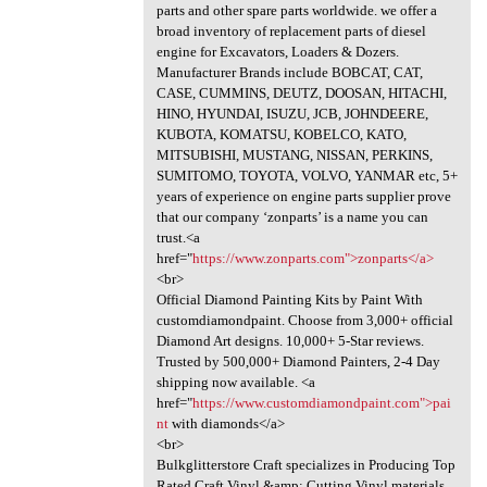
parts and other spare parts worldwide. we offer a
broad inventory of replacement parts of diesel
engine for Excavators, Loaders & Dozers.
Manufacturer Brands include BOBCAT, CAT,
CASE, CUMMINS, DEUTZ, DOOSAN, HITACHI,
HINO, HYUNDAI, ISUZU, JCB, JOHNDEERE,
KUBOTA, KOMATSU, KOBELCO, KATO,
MITSUBISHI, MUSTANG, NISSAN, PERKINS,
SUMITOMO, TOYOTA, VOLVO, YANMAR etc, 5+
years of experience on engine parts supplier prove
that our company ‘zonparts’ is a name you can
trust.<a
href="
https://www.zonparts.com">zonparts</a>
<br>
Official Diamond Painting Kits by Paint With
customdiamondpaint. Choose from 3,000+ official
Diamond Art designs. 10,000+ 5-Star reviews.
Trusted by 500,000+ Diamond Painters, 2-4 Day
shipping now available. <a
href="
https://www.customdiamondpaint.com">pai
nt
with diamonds</a>
<br>
Bulkglitterstore Craft specializes in Producing Top
Rated Craft Vinyl &amp; Cutting Vinyl materials