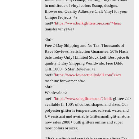
in multitude of vinyl colors &amp; designs.
Browse our Quality Adhesive Craft Vinyl for your
Unique Projects. <a
href="
https://www.bulkglitterstore.com">heat
transfer vinyl</a>
<br>
Free 2-Day Shipping and No Tax. Thousands of
Rave Reviews. Satisfaction Guarantee. 50% Flash
Sale Today Only! Limited Stock Left. Best price &
quality. 3 Day Shipping Worldwide. Free Dildo
Gift. 1000+ 5 Star Reviews. <a
href="
https://www.loveactuallydoll.com">sex
machine for women</a>
<br>
Wholesale <a
href="
https://www.saleglitter.com">bulk
glitter</a>
available in 100's of colors, shapes, and sizes. Our
polyester glitter is temperature, solvent, water, and
UV resistant and available Glittersmall glitter store
now sales 2000+ bulk glitters online and super
most colors or sizes;
"High quality biodegradable cosmetic glitter. For