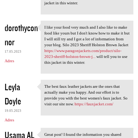
jacket in this winter.
dorothycon
I like your food very much and I also like to make
I like your food very much
food like yours but I don't know how to make it but
nor
I will still try and I got a lot of information from
your blog. Silo 2023 Sheriff Holston Brown Jacket
https://www.paragonjackets.com/product/silo-
17.05.2023
2023-sheriff-holston-brown-j...
will tell you to use
Adres
this jacket in this winter.
Leyla
The best faux leather jackets are the ones that
The best faux leather jackets
actually make you happy. And our effort is to
Doyle
provide you with the best women's faux jacket. So
visit our site now.
https://fauxjacket.com/
19.05.2023
Adres
Usama AL
Great post! I found the information you shared