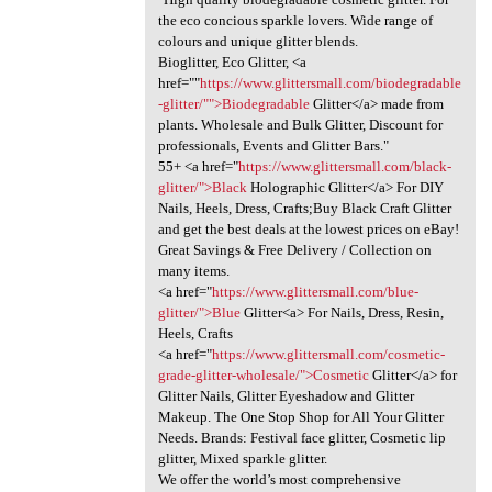
the eco concious sparkle lovers. Wide range of
colours and unique glitter blends.
Bioglitter, Eco Glitter, <a
href=""
https://www.glittersmall.com/biodegradable
-glitter/"">Biodegradable
Glitter</a> made from
plants. Wholesale and Bulk Glitter, Discount for
professionals, Events and Glitter Bars."
55+ <a href="
https://www.glittersmall.com/black-
glitter/">Black
Holographic Glitter</a> For DIY
Nails, Heels, Dress, Crafts;Buy Black Craft Glitter
and get the best deals at the lowest prices on eBay!
Great Savings & Free Delivery / Collection on
many items.
<a href="
https://www.glittersmall.com/blue-
glitter/">Blue
Glitter<a> For Nails, Dress, Resin,
Heels, Crafts
<a href="
https://www.glittersmall.com/cosmetic-
grade-glitter-wholesale/">Cosmetic
Glitter</a> for
Glitter Nails, Glitter Eyeshadow and Glitter
Makeup. The One Stop Shop for All Your Glitter
Needs. Brands: Festival face glitter, Cosmetic lip
glitter, Mixed sparkle glitter.
We offer the world’s most comprehensive