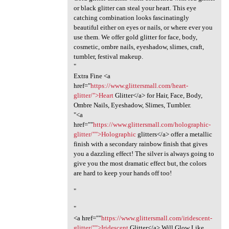
or black glitter can steal your heart. This eye
catching combination looks fascinatingly
beautiful either on eyes or nails, or where ever you
use them. We offer gold glitter for face, body,
cosmetic, ombre nails, eyeshadow, slimes, craft,
tumbler, festival makeup.
"
Extra Fine <a
href="
https://www.glittersmall.com/heart-
glitter/">Heart
Glitter</a> for Hair, Face, Body,
Ombre Nails, Eyeshadow, Slimes, Tumbler.
"<a
href=""
https://www.glittersmall.com/holographic-
glitter/"">Holographic
glitters</a> offer a metallic
finish with a secondary rainbow finish that gives
you a dazzling effect! The silver is always going to
give you the most dramatic effect but, the colors
are hard to keep your hands off too!
"
"
<a href=""
https://www.glittersmall.com/iridescent-
glitter/"">Iridescent
Glitter</a> Will Glow Like