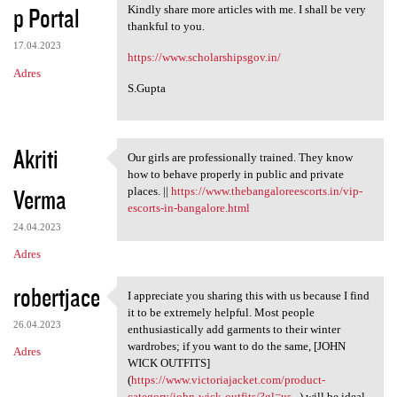
p Portal
Kindly share more articles with me. I shall be very
thankful to you.
17.04.2023
https://www.scholarshipsgov.in/
Adres
S.Gupta
Akriti
Our girls are professionally trained. They know
Our girls are professionally
how to behave properly in public and private
Verma
places. ||
https://www.thebangaloreescorts.in/vip-
escorts-in-bangalore.html
24.04.2023
Adres
robertjace
I appreciate you sharing this with us because I find
I appreciate you sharing this
it to be extremely helpful. Most people
26.04.2023
enthusiastically add garments to their winter
wardrobes; if you want to do the same, [JOHN
Adres
WICK OUTFITS]
(
https://www.victoriajacket.com/product-
category/john-wick-outfits/?gl=us...
) will be ideal