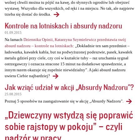
wolnej chwili można tu pójść na kawę, do słynnych ogrodów lub obejrzeć
wystawę. Wszystko dla wszystkich, od ręki i na miejscu. No tak, ale najpierw
trzeba się dostać do środka.
Kontrole na lotniskach i absurdy nadzoru
01.09.2015
Na łamach
Dziennika Opinii, Katarzyna Szymielewicz przedstawia swój
absurd nadzoru – kontrole na lotniskach
: „Dokładnie ten sam przedmiot –
ładowarka, kawałek kabla, but na podwyższonej podeszwie, pasek, kawałek
metalu gdzieś przy ciele, czy coś w kształcie tuby – raz uruchamia sygnał
ostrzegawczy i oznacza stracone 15 minut na dodatkowe sprawdzenie, a
innym razem okazuje się zupełnie niewidzialny”. A jaki absurd nadzoru
uwiera Ciebie najbardziej?
Jak wziąć udział w akcji „Absurdy Nadzoru"?
25.08.2015
Poznaj 5 sposobów na zaangażowanie się w akcję „Absurdy Nadzoru".
„Dziewczyny wstydzą się poprawić
sobie rajstopy w pokoju” – czyli
nadzór w pracy