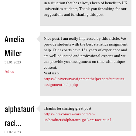
in a situation that has always been of benefit to UK
universities students, Thank you for asking for our
suggestions and for sharing this post
Amelia
Nice post. I am really impressed by this article. We
Nice post. I am really
provide students with the best statistics assignment
Miller
help. Our experts have 15+ years of experience and
are well-educated and professional experts and we
can provide your assignment on time with unique
31.01.2023
content.
Adres
Visit us :-
https://universityassignmenthelper.com/statistics-
assignment-help.php
alphatauri
Thanks for sharing great post
Thanks for sharing great post
https://bravoracewears.com/en-
raci...
us/products/alphatauri-go-kart-race-suit-l...
01.02.2023