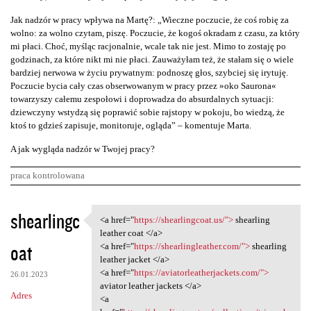
Jak nadzór w pracy wpływa na Martę?: „Wieczne poczucie, że coś robię za
wolno: za wolno czytam, piszę. Poczucie, że kogoś okradam z czasu, za który
mi płaci. Choć, myśląc racjonalnie, wcale tak nie jest. Mimo to zostaję po
godzinach, za które nikt mi nie płaci. Zauważyłam też, że stałam się o wiele
bardziej nerwowa w życiu prywatnym: podnoszę głos, szybciej się irytuję.
Poczucie bycia cały czas obserwowanym w pracy przez »oko Saurona«
towarzyszy całemu zespołowi i doprowadza do absurdalnych sytuacji:
dziewczyny wstydzą się poprawić sobie rajstopy w pokoju, bo wiedzą, że
ktoś to gdzieś zapisuje, monitoruje, ogląda” – komentuje Marta.
A jak wygląda nadzór w Twojej pracy?
praca kontrolowana
K
shearlingc
<a href="
https://shearlingcoat.us/">
shearling
<a href="https:/
o
leather coat </a>
oat
m
<a href="
https://shearlingleather.com/">
shearling
leather jacket </a>
e
<a href="
https://aviatorleatherjackets.com/">
26.01.2023
n
aviator leather jackets </a>
Adres
<a
t