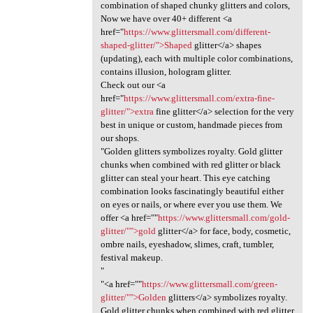
combination of shaped chunky glitters and colors,
Now we have over 40+ different <a
href="
https://www.glittersmall.com/different-
shaped-glitter/">Shaped
glitter</a> shapes
(updating), each with multiple color combinations,
contains illusion, hologram glitter.
Check out our <a
href="
https://www.glittersmall.com/extra-fine-
glitter/">extra
fine glitter</a> selection for the very
best in unique or custom, handmade pieces from
our shops.
"Golden glitters symbolizes royalty. Gold glitter
chunks when combined with red glitter or black
glitter can steal your heart. This eye catching
combination looks fascinatingly beautiful either
on eyes or nails, or where ever you use them. We
offer <a href=""
https://www.glittersmall.com/gold-
glitter/"">gold
glitter</a> for face, body, cosmetic,
ombre nails, eyeshadow, slimes, craft, tumbler,
festival makeup.
"
"<a href=""
https://www.glittersmall.com/green-
glitter/"">Golden
glitters</a> symbolizes royalty.
Gold glitter chunks when combined with red glitter