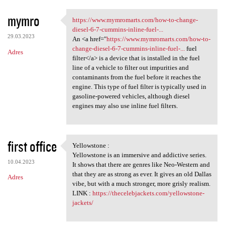
mymro
https://www.mymromarts.com/how-to-change-
https://www.mymromarts.com
diesel-6-7-cummins-inline-fuel-...
29.03.2023
An <a href="
https://www.mymromarts.com/how-to-
change-diesel-6-7-cummins-inline-fuel-...
fuel
Adres
filter</a> is a device that is installed in the fuel
line of a vehicle to filter out impurities and
contaminants from the fuel before it reaches the
engine. This type of fuel filter is typically used in
gasoline-powered vehicles, although diesel
engines may also use inline fuel filters.
first office
Yellowstone :
Yellowstone :
Yellowstone is an immersive and addictive series.
10.04.2023
It shows that there are genres like Neo-Western and
that they are as strong as ever. It gives an old Dallas
Adres
vibe, but with a much stronger, more grisly realism.
LINK :
https://thecelebjackets.com/yellowstone-
jackets/