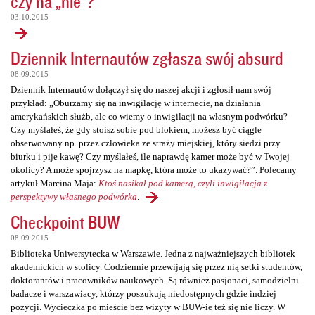
czy na „nie”?
03.10.2015
Dziennik Internautów zgłasza swój absurd
08.09.2015
Dziennik Internautów dołączył się do naszej akcji i zgłosił nam swój
przykład: „Oburzamy się na inwigilację w internecie, na działania
amerykańskich służb, ale co wiemy o inwigilacji na własnym podwórku?
Czy myślałeś, że gdy stoisz sobie pod blokiem, możesz być ciągle
obserwowany np. przez człowieka ze straży miejskiej, który siedzi przy
biurku i pije kawę? Czy myślałeś, ile naprawdę kamer może być w Twojej
okolicy? A może spojrzysz na mapkę, która może to ukazywać?”. Polecamy
artykuł Marcina Maja:
Ktoś nasikał pod kamerą, czyli inwigilacja z
perspektywy własnego podwórka
.
Checkpoint BUW
08.09.2015
Biblioteka Uniwersytecka w Warszawie. Jedna z najważniejszych bibliotek
akademickich w stolicy. Codziennie przewijają się przez nią setki studentów,
doktorantów i pracowników naukowych. Są również pasjonaci, samodzielni
badacze i warszawiacy, którzy poszukują niedostępnych gdzie indziej
pozycji. Wycieczka po mieście bez wizyty w BUW-ie też się nie liczy. W