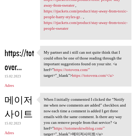
away-from-sweater
,
https://rjackets.com/product/stay-away-from-toxic-
people-harry-styles-gr...
,
https://rjackets.com/product/stay-away-from-toxic-
people-sweater
https://tot
My partner and i still can not quite think that I
My partner and i still can
could often be one of those reading through the
over...
important suggestions found on your site. <a
href="
https://totovera.com/"
target="_blank">
https://totovera.com/</a>
15.02.2023
Adres
메이저
When I initially commented I clicked the “Notify
When I initially commented I
me when new comments are added” checkbox and
사이트
now each time a comment is added I get three
emails with the same comment. Is there any way
you can remove people from that service? <a
15.02.2023
href="
https://totomeoktwiblog.com/"
Adres
target="_blank">메이저사이트</a>