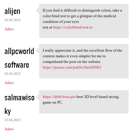
alijen
If you find it difficult to distinguish colors, take a
If you find it difficult to
color bind test to get a glimpse of the medical
10.04.2023
condition of your eyes
test at
https://colorblind-test.io
Adres
allpcworld
I really appreciate it, and the excellent flow of the
I really appreciate it, and
content makes it even simpler for me to
software
comprehend the post on the website.
https://penzu.com/public/0a439583
10.04.2023
Adres
salmawiso
https://drift-boss.pro
best 3D level based racing
https://drift-boss.pro best
game on PC.
ky
13.04.2023
Adres