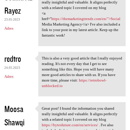
Great post! I found the
really insightful and valuable. It aligns perfectly
Rayez
with a related topic I covered on my blog
<a
href="
https://themarketingtrendz.com/en/">Social
23.05.2023
Media Marketing Agency</a> I've also included a
Adres
link to your post in my latest article. Keep up the
fantastic work!
redtro
This is also a very good article that I really enjoyed
This is also a very good
reading. It's not every day that I get to see
24.05.2023
something like this. Hope you will have many
more good articles to share with us. If you have
Adres
more time, please visit:
https://retrobowl-
unblocked.io
Moosa
Great post! I found the information you shared
Great post! I found the
really insightful and valuable. It aligns perfectly
Shawqi
with a related topic I covered on my blog
https://bytesfuture.com/en/services/
. I've also