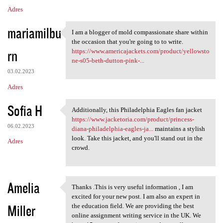
Adres
mariamilbu
I am a blogger of mold compassionate share within
I am a blogger of mold
the occasion that you're going to to write.
rn
https://www.americajackets.com/product/yellowsto
ne-s05-beth-dutton-pink-...
03.02.2023
Adres
Sofia H
Additionally, this Philadelphia Eagles fan jacket
Additionally, this
https://www.jacketoria.com/product/princess-
06.02.2023
diana-philadelphia-eagles-ja...
maintains a stylish
look. Take this jacket, and you'll stand out in the
Adres
crowd.
Amelia
Thanks .This is very useful information , I am
Thanks .This is very useful
excited for your new post. I am also an expert in
Miller
the education field. We are providing the best
online assignment writing service in the UK. We