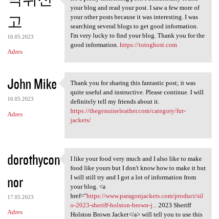
It's a pretty interesting
your blog and read your post. I saw a few more of
고
your other posts because it was interesting. I was
searching several blogs to get good information.
I'm very lucky to find your blog. Thank you for the
16.05.2023
good information.
https://totoghost.com
Adres
John Mike
Thank you for sharing this fantastic post; it was
Thank you for sharing this
quite useful and instructive. Please continue. I will
16.05.2023
definitely tell my friends about it.
https://thegenuineleather.com/category/fur-
Adres
jackets/
dorothycon
I like your food very much and I also like to make
I like your food very much
food like yours but I don't know how to make it but
nor
I will still try and I got a lot of information from
your blog. <a
href="
https://www.paragonjackets.com/product/sil
17.05.2023
o-2023-sheriff-holston-brown-j...
2023 Sheriff
Adres
Holston Brown Jacket</a> will tell you to use this