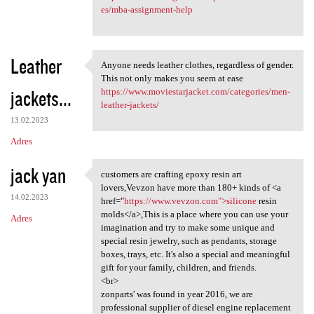
es/mba-assignment-help
Leather
Anyone needs leather clothes, regardless of gender.
Anyone needs leather clothes,
This not only makes you seem at ease
jackets...
https://www.moviestarjacket.com/categories/men-
leather-jackets/
13.02.2023
Adres
jack yan
customers are crafting epoxy resin art
customers are crafting epoxy
lovers,Vevzon have more than 180+ kinds of <a
14.02.2023
href="
https://www.vevzon.com">silicone
resin
molds</a>,This is a place where you can use your
Adres
imagination and try to make some unique and
special resin jewelry, such as pendants, storage
boxes, trays, etc. It's also a special and meaningful
gift for your family, children, and friends.
<br>
zonparts' was found in year 2016, we are
professional supplier of diesel engine replacement