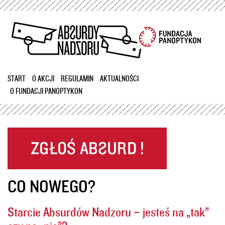
Przejdź
do
treści
START
O AKCJI
REGULAMIN
AKTUALNOŚCI
O FUNDACJI PANOPTYKON
CO NOWEGO?
Starcie Absurdów Nadzoru – jesteś na „tak”