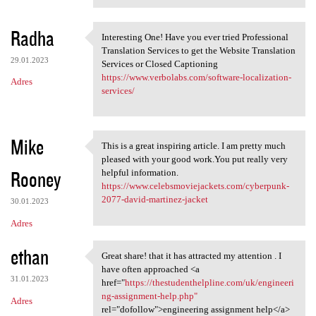
Radha
Interesting One! Have you ever tried Professional
Interesting One! Have you
Translation Services to get the Website Translation
29.01.2023
Services or Closed Captioning
https://www.verbolabs.com/software-localization-
Adres
services/
Mike
This is a great inspiring article. I am pretty much
This is a great inspiring
pleased with your good work.You put really very
Rooney
helpful information.
https://www.celebsmoviejackets.com/cyberpunk-
2077-david-martinez-jacket
30.01.2023
Adres
ethan
Great share! that it has attracted my attention . I
Great share! that it has
have often approached <a
31.01.2023
href="
https://thestudenthelpline.com/uk/engineeri
ng-assignment-help.php"
Adres
rel="dofollow">engineering assignment help</a>