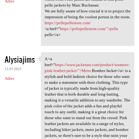
Adres
pelle jackets by Marc Buchanan.
We are fully aware of how crucial it is to project the
impression of being the coolest person in the room.
https://pellepellestore.com/
<a href="
https://pellepellestore.com/">pelle
pelle</a>
Alysiajims
A <a
A <a href="https://www
href="
https://www.jacketars.com/product/womens-
13.03.2023
pink-leather-jacket/">Mens
Bomber Jacket</a> is a
stylish and bold fashion choice for those who want
Adres
to make a statement with their clothing. This type
of jacket is typically made from high-quality
leather that is both durable and long-lasting,
making it a versatile addition to any wardrobe. The
pink color of the jacket adds a fun and playful
touch to any outfit, making it a great choice for
those who want to stand out from the crowd. Pink
leather jackets are available in a range of styles,
including biker jackets, moto jackets, and bomber
jackets, so there's sure to be a style that suits your