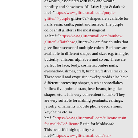
of wealth, associated with luck and wealth,
nobility and showiness. All Lrisy light & dark <a
href="
https://www.glittersmall.com/purple-
glitter/">purple
glitter</a> shapes are available for
nails, resin, crafts, paint and surface. The purple
color shift glitter is the most magical.
<a href="
https://www.glittersmall.com/rainbow-
glitter/">Rainbow
glitters</a> are fine chunks that
give fluorescence of multiple colors. Red hues are
available in different shapes and sizes e.g. triangle,
butterfly, unicorn, alphabets and so on. These are
perfect for face, body, cosmetic, ombre nails,
eyeshadow, slimes, craft, tumbler, festival makeup.
These small and exquisite jewelry molds also have
different interesting shapes, such as snowflakes,
hollow five-pointed stars, love hearts, irregular
shapes, etc… It is very convenient to make.They
are very suitable for making pendants, earrings,
jewelry, ornaments, mobile phone decorations,
keychains etc.<a
href="
https://www.glittersmall.com/silicone-resin-
for-molds/">Silicone
Resin for Molds</a>
This beautiful high quality <a
href="
https://www.glittersmall.com/star-