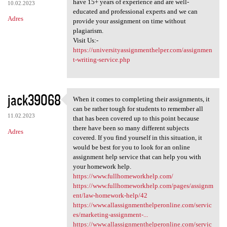
have 15+ years of experience and are well-
10.02.2023
educated and professional experts and we can
Adres
provide your assignment on time without
plagiarism.
Visit Us:-
https://universityassignmenthelper.com/assignmen
t-writing-service.php
jack39068
When it comes to completing their assignments, it
When it comes to completing
can be rather tough for students to remember all
11.02.2023
that has been covered up to this point because
there have been so many different subjects
Adres
covered. If you find yourself in this situation, it
would be best for you to look for an online
assignment help service that can help you with
your homework help.
https://www.fullhomeworkhelp.com/
https://www.fullhomeworkhelp.com/pages/assignm
ent/law-homework-help/42
https://www.allassignmenthelperonline.com/servic
es/marketing-assignment-...
https://www.allassignmenthelperonline.com/servic