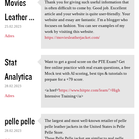
Movies
Thank you for giving such useful information that
Thank you for giving such
is often difficult to come by. Good job. Excellent
Leather ...
article and your website is quite user-friendly. Your
website and essay are fantastic. I’m a blogger who
focuses on fashion. You can see examples of my
25.02.2023
work by visiting this website.
Adres
https://moviesleatherjacket.com/
Stat
Want to get a good score on the PTE Exam? Get
Want to get a good score on
free online practice with real exam questions, a free
Analytica
Mock test with AI scoring, best tips & tutorials to
prepare for a +79 score.
28.02.2023
<a href='
https://www.hitpte.com/learn/'>High
Adres
Intensive Training</a>
pelle pelle
The largest and most well-known retailer of pelle
The largest and most well
pelle leather jackets in the United States is Pelle
28.02.2023
Pelle Store.
These Pelle Pelle jacket are similar to real pelle