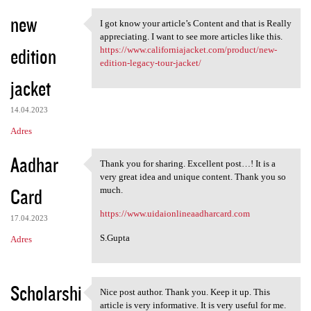
new
I got know your article’s Content and that is Really
I got know your article’s
appreciating. I want to see more articles like this.
edition
https://www.californiajacket.com/product/new-
edition-legacy-tour-jacket/
jacket
14.04.2023
Adres
Aadhar
Thank you for sharing. Excellent post…! It is a
Thank you for sharing.
very great idea and unique content. Thank you so
Card
much.
https://www.uidaionlineaadharcard.com
17.04.2023
S.Gupta
Adres
Scholarshi
Nice post author. Thank you. Keep it up. This
Nice post author. Thank you.
article is very informative. It is very useful for me.