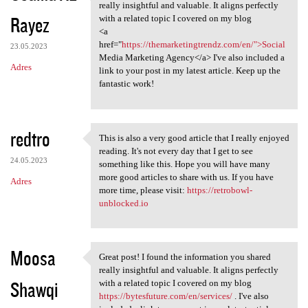
Great post! I found the
really insightful and valuable. It aligns perfectly
Rayez
with a related topic I covered on my blog
<a
href="
https://themarketingtrendz.com/en/">Social
23.05.2023
Media Marketing Agency</a> I've also included a
Adres
link to your post in my latest article. Keep up the
fantastic work!
redtro
This is also a very good article that I really enjoyed
This is also a very good
reading. It's not every day that I get to see
24.05.2023
something like this. Hope you will have many
more good articles to share with us. If you have
Adres
more time, please visit:
https://retrobowl-
unblocked.io
Moosa
Great post! I found the information you shared
Great post! I found the
really insightful and valuable. It aligns perfectly
Shawqi
with a related topic I covered on my blog
https://bytesfuture.com/en/services/
. I've also