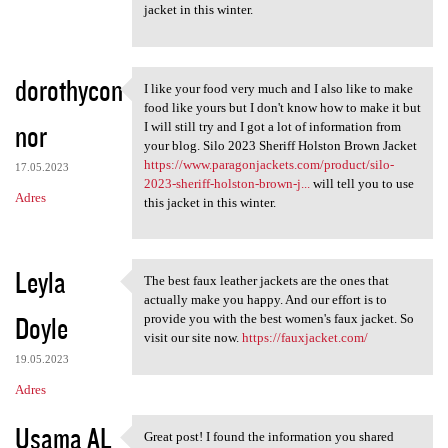
jacket in this winter.
dorothycon
I like your food very much and I also like to make
I like your food very much
food like yours but I don't know how to make it but
nor
I will still try and I got a lot of information from
your blog. Silo 2023 Sheriff Holston Brown Jacket
https://www.paragonjackets.com/product/silo-
17.05.2023
2023-sheriff-holston-brown-j...
will tell you to use
Adres
this jacket in this winter.
Leyla
The best faux leather jackets are the ones that
The best faux leather jackets
actually make you happy. And our effort is to
Doyle
provide you with the best women's faux jacket. So
visit our site now.
https://fauxjacket.com/
19.05.2023
Adres
Usama AL
Great post! I found the information you shared