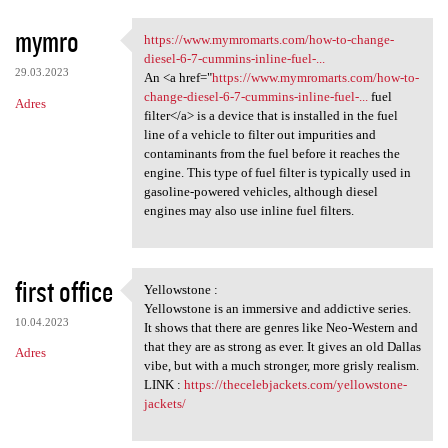
mymro
https://www.mymromarts.com/how-to-change-
https://www.mymromarts.com
diesel-6-7-cummins-inline-fuel-...
29.03.2023
An <a href="
https://www.mymromarts.com/how-to-
change-diesel-6-7-cummins-inline-fuel-...
fuel
Adres
filter</a> is a device that is installed in the fuel
line of a vehicle to filter out impurities and
contaminants from the fuel before it reaches the
engine. This type of fuel filter is typically used in
gasoline-powered vehicles, although diesel
engines may also use inline fuel filters.
first office
Yellowstone :
Yellowstone :
Yellowstone is an immersive and addictive series.
10.04.2023
It shows that there are genres like Neo-Western and
that they are as strong as ever. It gives an old Dallas
Adres
vibe, but with a much stronger, more grisly realism.
LINK :
https://thecelebjackets.com/yellowstone-
jackets/