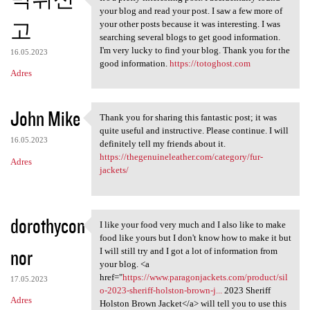
It's a pretty interesting
your blog and read your post. I saw a few more of
고
your other posts because it was interesting. I was
searching several blogs to get good information.
I'm very lucky to find your blog. Thank you for the
16.05.2023
good information.
https://totoghost.com
Adres
John Mike
Thank you for sharing this fantastic post; it was
Thank you for sharing this
quite useful and instructive. Please continue. I will
16.05.2023
definitely tell my friends about it.
https://thegenuineleather.com/category/fur-
Adres
jackets/
dorothycon
I like your food very much and I also like to make
I like your food very much
food like yours but I don't know how to make it but
nor
I will still try and I got a lot of information from
your blog. <a
href="
https://www.paragonjackets.com/product/sil
17.05.2023
o-2023-sheriff-holston-brown-j...
2023 Sheriff
Adres
Holston Brown Jacket</a> will tell you to use this