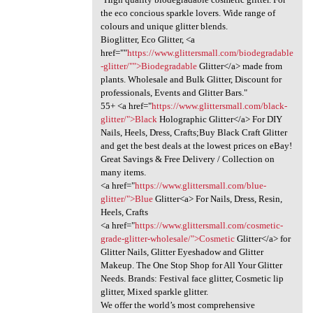
the eco concious sparkle lovers. Wide range of
colours and unique glitter blends.
Bioglitter, Eco Glitter, <a
href=""
https://www.glittersmall.com/biodegradable
-glitter/"">Biodegradable
Glitter</a> made from
plants. Wholesale and Bulk Glitter, Discount for
professionals, Events and Glitter Bars."
55+ <a href="
https://www.glittersmall.com/black-
glitter/">Black
Holographic Glitter</a> For DIY
Nails, Heels, Dress, Crafts;Buy Black Craft Glitter
and get the best deals at the lowest prices on eBay!
Great Savings & Free Delivery / Collection on
many items.
<a href="
https://www.glittersmall.com/blue-
glitter/">Blue
Glitter<a> For Nails, Dress, Resin,
Heels, Crafts
<a href="
https://www.glittersmall.com/cosmetic-
grade-glitter-wholesale/">Cosmetic
Glitter</a> for
Glitter Nails, Glitter Eyeshadow and Glitter
Makeup. The One Stop Shop for All Your Glitter
Needs. Brands: Festival face glitter, Cosmetic lip
glitter, Mixed sparkle glitter.
We offer the world’s most comprehensive