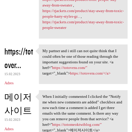
away-from-sweater
,
https://rjackets.com/product/stay-away-from-toxic-
people-harry-styles-gr...
,
https://rjackets.com/product/stay-away-from-toxic-
people-sweater
https://tot
My partner and i still can not quite think that I
My partner and i still can
could often be one of those reading through the
over...
important suggestions found on your site. <a
href="
https://totovera.com/"
target="_blank">
https://totovera.com/</a>
15.02.2023
Adres
메이저
When I initially commented I clicked the “Notify
When I initially commented I
me when new comments are added” checkbox and
사이트
now each time a comment is added I get three
emails with the same comment. Is there any way
you can remove people from that service? <a
15.02.2023
href="
https://totomeoktwiblog.com/"
Adres
target="_blank">메이저사이트</a>