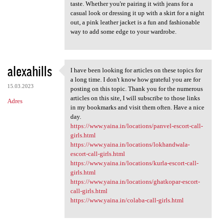
taste. Whether you're pairing it with jeans for a
casual look or dressing it up with a skirt for a night
out, a pink leather jacket is a fun and fashionable
way to add some edge to your wardrobe.
alexahills
I have been looking for articles on these topics for
I have been looking for
a long time. I don't know how grateful you are for
15.03.2023
posting on this topic. Thank you for the numerous
articles on this site, I will subscribe to those links
Adres
in my bookmarks and visit them often. Have a nice
day.
https://www.yaina.in/locations/panvel-escort-call-
girls.html
https://www.yaina.in/locations/lokhandwala-
escort-call-girls.html
https://www.yaina.in/locations/kurla-escort-call-
girls.html
https://www.yaina.in/locations/ghatkopar-escort-
call-girls.html
https://www.yaina.in/colaba-call-girls.html