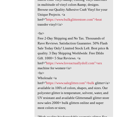
in multitude of vinyl colors &amp; designs.
Browse our Quality Adhesive Craft Vinyl for your
Unique Projects. <a
href="
https://www.bulkglitterstore.com">heat
transfer vinyl</a>
<br>
Free 2-Day Shipping and No Tax. Thousands of
Rave Reviews. Satisfaction Guarantee. 50% Flash
Sale Today Only! Limited Stock Left. Best price &
quality. 3 Day Shipping Worldwide. Free Dildo
Gift. 1000+ 5 Star Reviews. <a
href="
https://www.loveactuallydoll.com">sex
machine for women</a>
<br>
Wholesale <a
href="
https://www.saleglitter.com">bulk
glitter</a>
available in 100's of colors, shapes, and sizes. Our
polyester glitter is temperature, solvent, water, and
UV resistant and available Glittersmall glitter store
now sales 2000+ bulk glitters online and super
most colors or sizes;
"High quality biodegradable cosmetic glitter. For