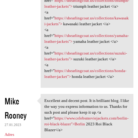
href="
https://shearlingcoat.us/collections/triumph-
a
leather-jackets">
triumph leather jacket </a>
<a
r
href="
https://shearlingcoat.us/collections/kawasak
z
i-jackets">
kawasaki leather jacket </a>
<a
e
href="
https://shearlingcoat.us/collections/yamaha-
leather-jackets">
yamaha leather jacket </a>
<a
href="
https://shearlingcoat.us/collections/suzuki-
leather-jackets">
suzuki leather jacket </a>
<a
href="
https://shearlingcoat.us/collections/honda-
leather-jacket">
honda leather jacket </a>
Mike
Excellent and decent post. It is brilliant blog. I like
Excellent and decent post. It
the way you express information to us. Thanks for
Rooney
such post and please keep it up.<a
href="
https://www.celebsmoviejackets.com/berlin-
roi-black-blazer">Berlin
2023 Roi Black
27.01.2023
Blazer</a>
Adres