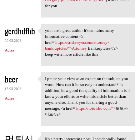
for you.
gerdhdfhb
your are a great author It's contains many
your are a great author It's
informative content <a
09.05.2023
href="
https://srislawyer.com/attorney-
bankruptcies/">Attorney
Bankruptcies</a>
Adres
keep write more article like this
beer
I praise your view as an expert on the subject you
I praise your view as an
wrote. How can it be so easy to understand? In
15.05.2023
addition, how good the quality of information is. I
know your efforts to write this article better than
Adres
anyone else. Thank you for sharing a good
message. <a href="
https://totowho.com/">
토토사
이트</a>
먹튀신
It's a pretty interesting post. I accidentally found