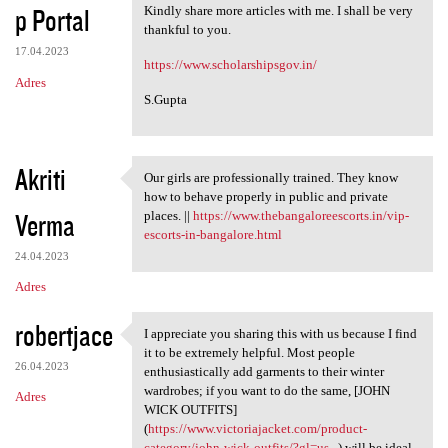
p Portal
Kindly share more articles with me. I shall be very
thankful to you.
17.04.2023
https://www.scholarshipsgov.in/
Adres
S.Gupta
Akriti
Our girls are professionally trained. They know
Our girls are professionally
how to behave properly in public and private
Verma
places. ||
https://www.thebangaloreescorts.in/vip-
escorts-in-bangalore.html
24.04.2023
Adres
robertjace
I appreciate you sharing this with us because I find
I appreciate you sharing this
it to be extremely helpful. Most people
26.04.2023
enthusiastically add garments to their winter
wardrobes; if you want to do the same, [JOHN
Adres
WICK OUTFITS]
(
https://www.victoriajacket.com/product-
category/john-wick-outfits/?gl=us...
) will be ideal