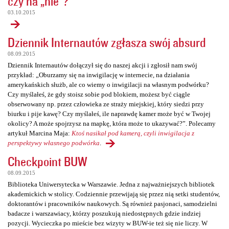
czy na „nie”?
03.10.2015
Dziennik Internautów zgłasza swój absurd
08.09.2015
Dziennik Internautów dołączył się do naszej akcji i zgłosił nam swój
przykład: „Oburzamy się na inwigilację w internecie, na działania
amerykańskich służb, ale co wiemy o inwigilacji na własnym podwórku?
Czy myślałeś, że gdy stoisz sobie pod blokiem, możesz być ciągle
obserwowany np. przez człowieka ze straży miejskiej, który siedzi przy
biurku i pije kawę? Czy myślałeś, ile naprawdę kamer może być w Twojej
okolicy? A może spojrzysz na mapkę, która może to ukazywać?”. Polecamy
artykuł Marcina Maja:
Ktoś nasikał pod kamerą, czyli inwigilacja z
perspektywy własnego podwórka
.
Checkpoint BUW
08.09.2015
Biblioteka Uniwersytecka w Warszawie. Jedna z najważniejszych bibliotek
akademickich w stolicy. Codziennie przewijają się przez nią setki studentów,
doktorantów i pracowników naukowych. Są również pasjonaci, samodzielni
badacze i warszawiacy, którzy poszukują niedostępnych gdzie indziej
pozycji. Wycieczka po mieście bez wizyty w BUW-ie też się nie liczy. W