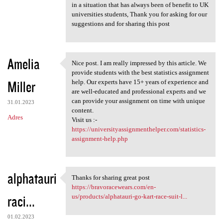
in a situation that has always been of benefit to UK
universities students, Thank you for asking for our
suggestions and for sharing this post
Amelia
Nice post. I am really impressed by this article. We
Nice post. I am really
provide students with the best statistics assignment
Miller
help. Our experts have 15+ years of experience and
are well-educated and professional experts and we
can provide your assignment on time with unique
31.01.2023
content.
Adres
Visit us :-
https://universityassignmenthelper.com/statistics-
assignment-help.php
alphatauri
Thanks for sharing great post
Thanks for sharing great post
https://bravoracewears.com/en-
raci...
us/products/alphatauri-go-kart-race-suit-l...
01.02.2023