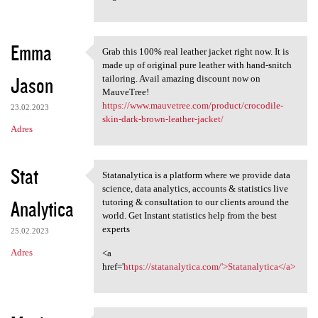
Emma
Grab this 100% real leather jacket right now. It is
Grab this 100% real leather
made up of original pure leather with hand-snitch
Jason
tailoring. Avail amazing discount now on
MauveTree!
https://www.mauvetree.com/product/crocodile-
23.02.2023
skin-dark-brown-leather-jacket/
Adres
Stat
Statanalytica is a platform where we provide data
Statanalytica is a platform
science, data analytics, accounts & statistics live
Analytica
tutoring & consultation to our clients around the
world. Get Instant statistics help from the best
experts
25.02.2023
Adres
<a
href='
https://statanalytica.com/'>Statanalytica</a>