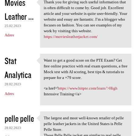
Movies
Thank you for giving such useful information that
Thank you for giving such
is often difficult to come by. Good job. Excellent
Leather ...
article and your website is quite user-friendly. Your
website and essay are fantastic. I’m a blogger who
focuses on fashion. You can see examples of my
25.02.2023
work by visiting this website.
Adres
https://moviesleatherjacket.com/
Stat
Want to get a good score on the PTE Exam? Get
Want to get a good score on
free online practice with real exam questions, a free
Analytica
Mock test with AI scoring, best tips & tutorials to
prepare for a +79 score.
28.02.2023
<a href='
https://www.hitpte.com/learn/'>High
Adres
Intensive Training</a>
pelle pelle
The largest and most well-known retailer of pelle
The largest and most well
pelle leather jackets in the United States is Pelle
28.02.2023
Pelle Store.
These Pelle Pelle jacket are similar to real pelle