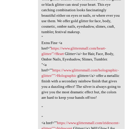
or black glitter can steal your heart. This eye
catching combination looks fascinatingly
beautiful either on eyes or nails, or where ever you
use them. We offer gold glitter for face, body,
cosmetic, ombre nails, eyeshadow, slimes, craft,
tumbler, festival makeup.
"
Extra Fine <a
href="
https://www.glittersmall.com/heart-
glitter/">Heart
Glitter</a> for Hair, Face, Body,
Ombre Nails, Eyeshadow, Slimes, Tumbler.
"<a
href=""
https://www.glittersmall.com/holographic-
glitter/"">Holographic
glitters</a> offer a metallic
finish with a secondary rainbow finish that gives
you a dazzling effect! The silver is always going to
give you the most dramatic effect but, the colors
are hard to keep your hands off too!
"
"
<a href=""
https://www.glittersmall.com/iridescent-
glitter/"">Iridescent
Glitter</a> Will Glow Like