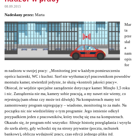
08.09.2015
Nadesłany przez:
Marta
Mar
ta
prze
słał
a
nam
opis
for
m nadzoru w swojej pracy: „Monitoring jest w każdym pomieszczeniu
oprócz łazienki, WC i kuchni. Szef nie wytłumaczył pracownikom powodów
montażu kamer, stwierdził jedynie, że służą »kontroli jakości pracy«.
Obiecał, że wejdzie specjalne zarządzenie dotyczące kamer. Minęło 1,5 roku
i nic. Zarządzenia nie ma, kamery sobie pracują, a my nawet nie wiemy, co
rejestrują (sam obraz czy może też dźwięk). Na komputerach mamy też
zamontowany program szpiegujący – wiadomo, monitoring to za mało. Na
początku nic nie wiedzieliśmy o tym programie. Jego istnienie odkrył
przypadkiem jeden z pracowników, który trochę się zna na komputerach.
Okazało się, że program robi wszystko: filtruje historię przeglądania i wysyła
do szefa alerty, gdy wchodzi się na strony prywatne (poczta, rachunek
bankowy), oblicza wydajność pracy, czas edycji jednego pliku itd.