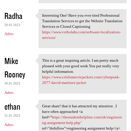
Radha
Interesting One! Have you ever tried Professional
Interesting One! Have you
Translation Services to get the Website Translation
29.01.2023
Services or Closed Captioning
https://www.verbolabs.com/software-localization-
Adres
services/
Mike
This is a great inspiring article. I am pretty much
This is a great inspiring
pleased with your good work.You put really very
Rooney
helpful information.
https://www.celebsmoviejackets.com/cyberpunk-
2077-david-martinez-jacket
30.01.2023
Adres
ethan
Great share! that it has attracted my attention . I
Great share! that it has
have often approached <a
31.01.2023
href="
https://thestudenthelpline.com/uk/engineeri
ng-assignment-help.php"
Adres
rel="dofollow">engineering assignment help</a>