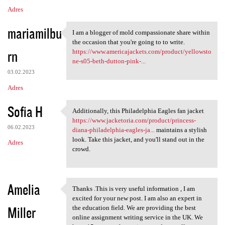
Adres
mariamilbu
I am a blogger of mold compassionate share within
I am a blogger of mold
the occasion that you're going to to write.
rn
https://www.americajackets.com/product/yellowsto
ne-s05-beth-dutton-pink-...
03.02.2023
Adres
Sofia H
Additionally, this Philadelphia Eagles fan jacket
Additionally, this
https://www.jacketoria.com/product/princess-
06.02.2023
diana-philadelphia-eagles-ja...
maintains a stylish
look. Take this jacket, and you'll stand out in the
Adres
crowd.
Amelia
Thanks .This is very useful information , I am
Thanks .This is very useful
excited for your new post. I am also an expert in
Miller
the education field. We are providing the best
online assignment writing service in the UK. We