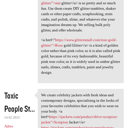
glitter/">star
glitter</a> is so pretty and so much
fun. Use them create DIY glitter tumblers, shaker
cards or other paper crafts, scrapbooking, resin
crafts, nail polish, slime, and whatever else your
imagination dreams up. We selling bulk poly
glitter, and offer wholesale.
<a href="
https://www.glittersmall.com/rose-gold-
glitter/">Rose
gold Glitter</a> is a kind of golden
color rather than pink color, so it is also called pink
gold, because of its very fashionable, beautiful
pink rose color, so it is widely used in ombre glitter
nails, slimes, crafts, tumblers, paint and jewelry
design.
Toxic
We create celebrity jackets with fresh ideas and
We create celebrity jackets
contemporary designs, specialising in the looks of
People St...
your favourite celebrities that you wish to wear on
your body. <a
href=
https://rjackets.com/product/drive-scorpion-
14.02.2023
jacket">Scorpion
Jacket</a>
Adres
https://rjackets.com/product/toxic-people-stay-