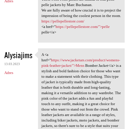
Adres
pelle jackets by Marc Buchanan.
We are fully aware of how crucial it is to project the
impression of being the coolest person in the room.
https://pellepellestore.com/
<a href="
https://pellepellestore.com/">pelle
pelle</a>
Alysiajims
A <a
A <a href="https://www
href="
https://www.jacketars.com/product/womens-
13.03.2023
pink-leather-jacket/">Mens
Bomber Jacket</a> is a
stylish and bold fashion choice for those who want
Adres
to make a statement with their clothing. This type
of jacket is typically made from high-quality
leather that is both durable and long-lasting,
making it a versatile addition to any wardrobe. The
pink color of the jacket adds a fun and playful
touch to any outfit, making it a great choice for
those who want to stand out from the crowd. Pink
leather jackets are available in a range of styles,
including biker jackets, moto jackets, and bomber
jackets, so there's sure to be a style that suits your