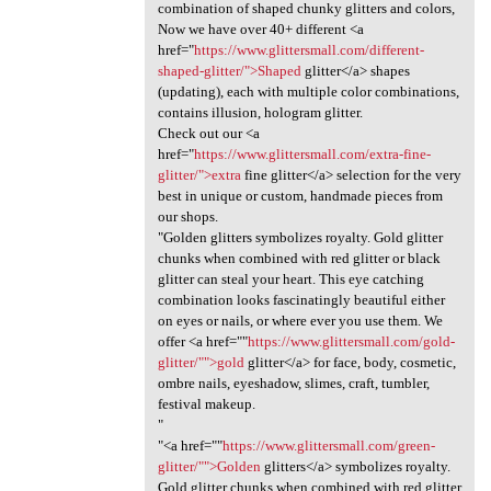
combination of shaped chunky glitters and colors,
Now we have over 40+ different <a
href="
https://www.glittersmall.com/different-
shaped-glitter/">Shaped
glitter</a> shapes
(updating), each with multiple color combinations,
contains illusion, hologram glitter.
Check out our <a
href="
https://www.glittersmall.com/extra-fine-
glitter/">extra
fine glitter</a> selection for the very
best in unique or custom, handmade pieces from
our shops.
"Golden glitters symbolizes royalty. Gold glitter
chunks when combined with red glitter or black
glitter can steal your heart. This eye catching
combination looks fascinatingly beautiful either
on eyes or nails, or where ever you use them. We
offer <a href=""
https://www.glittersmall.com/gold-
glitter/"">gold
glitter</a> for face, body, cosmetic,
ombre nails, eyeshadow, slimes, craft, tumbler,
festival makeup.
"
"<a href=""
https://www.glittersmall.com/green-
glitter/"">Golden
glitters</a> symbolizes royalty.
Gold glitter chunks when combined with red glitter