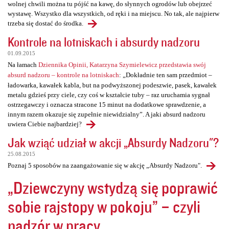
wolnej chwili można tu pójść na kawę, do słynnych ogrodów lub obejrzeć
wystawę. Wszystko dla wszystkich, od ręki i na miejscu. No tak, ale najpierw
trzeba się dostać do środka.
Kontrole na lotniskach i absurdy nadzoru
01.09.2015
Na łamach
Dziennika Opinii, Katarzyna Szymielewicz przedstawia swój
absurd nadzoru – kontrole na lotniskach
: „Dokładnie ten sam przedmiot –
ładowarka, kawałek kabla, but na podwyższonej podeszwie, pasek, kawałek
metalu gdzieś przy ciele, czy coś w kształcie tuby – raz uruchamia sygnał
ostrzegawczy i oznacza stracone 15 minut na dodatkowe sprawdzenie, a
innym razem okazuje się zupełnie niewidzialny”. A jaki absurd nadzoru
uwiera Ciebie najbardziej?
Jak wziąć udział w akcji „Absurdy Nadzoru"?
25.08.2015
Poznaj 5 sposobów na zaangażowanie się w akcję „Absurdy Nadzoru".
„Dziewczyny wstydzą się poprawić
sobie rajstopy w pokoju” – czyli
nadzór w pracy