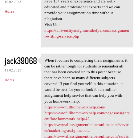
have 15+ years of experience and are well-
10.02.2023
educated and professional experts and we can
Adres
provide your assignment on time without
plagiarism.
Visit Us:-
https://universityassignmenthelper.com/assignmen
t-writing-service.php
jack39068
When it comes to completing their assignments, it
When it comes to completing
can be rather tough for students to remember all
11.02.2023
that has been covered up to this point because
there have been so many different subjects
Adres
covered. If you find yourself in this situation, it
would be best for you to look for an online
assignment help service that can help you with
your homework help.
https://www.fullhomeworkhelp.com/
https://www.fullhomeworkhelp.com/pages/assignm
ent/law-homework-help/42
https://www.allassignmenthelperonline.com/servic
es/marketing-assignment-...
https://www.allassignmenthelperonline.com/servic