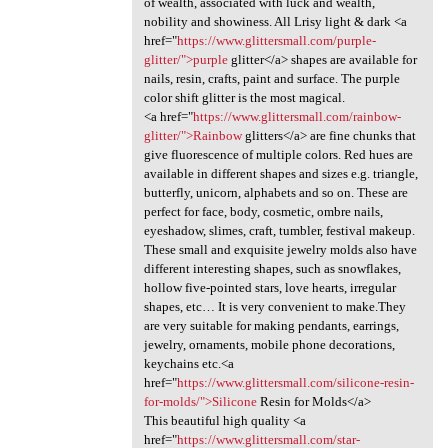
of wealth, associated with luck and wealth,
nobility and showiness. All Lrisy light & dark <a
href="
https://www.glittersmall.com/purple-
glitter/">purple
glitter</a> shapes are available for
nails, resin, crafts, paint and surface. The purple
color shift glitter is the most magical.
<a href="
https://www.glittersmall.com/rainbow-
glitter/">Rainbow
glitters</a> are fine chunks that
give fluorescence of multiple colors. Red hues are
available in different shapes and sizes e.g. triangle,
butterfly, unicorn, alphabets and so on. These are
perfect for face, body, cosmetic, ombre nails,
eyeshadow, slimes, craft, tumbler, festival makeup.
These small and exquisite jewelry molds also have
different interesting shapes, such as snowflakes,
hollow five-pointed stars, love hearts, irregular
shapes, etc… It is very convenient to make.They
are very suitable for making pendants, earrings,
jewelry, ornaments, mobile phone decorations,
keychains etc.<a
href="
https://www.glittersmall.com/silicone-resin-
for-molds/">Silicone
Resin for Molds</a>
This beautiful high quality <a
href="
https://www.glittersmall.com/star-