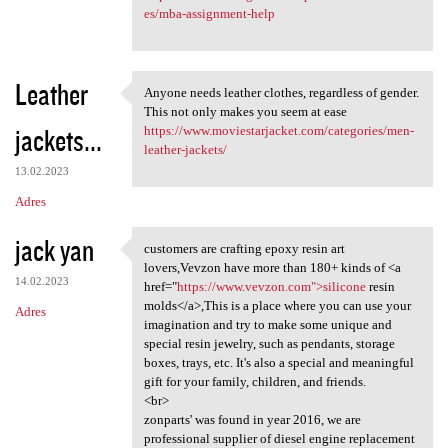
es/mba-assignment-help
Leather
Anyone needs leather clothes, regardless of gender.
Anyone needs leather clothes,
This not only makes you seem at ease
jackets...
https://www.moviestarjacket.com/categories/men-
leather-jackets/
13.02.2023
Adres
jack yan
customers are crafting epoxy resin art
customers are crafting epoxy
lovers,Vevzon have more than 180+ kinds of <a
14.02.2023
href="
https://www.vevzon.com">silicone
resin
molds</a>,This is a place where you can use your
Adres
imagination and try to make some unique and
special resin jewelry, such as pendants, storage
boxes, trays, etc. It's also a special and meaningful
gift for your family, children, and friends.
<br>
zonparts' was found in year 2016, we are
professional supplier of diesel engine replacement