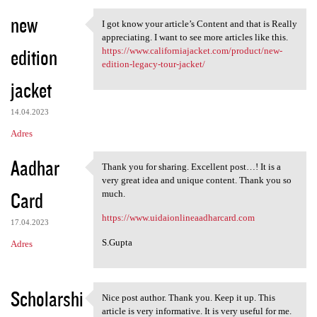
new
I got know your article’s Content and that is Really
I got know your article’s
appreciating. I want to see more articles like this.
edition
https://www.californiajacket.com/product/new-
edition-legacy-tour-jacket/
jacket
14.04.2023
Adres
Aadhar
Thank you for sharing. Excellent post…! It is a
Thank you for sharing.
very great idea and unique content. Thank you so
Card
much.
https://www.uidaionlineaadharcard.com
17.04.2023
S.Gupta
Adres
Scholarshi
Nice post author. Thank you. Keep it up. This
Nice post author. Thank you.
article is very informative. It is very useful for me.