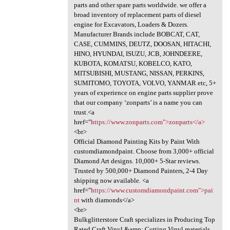
parts and other spare parts worldwide. we offer a
broad inventory of replacement parts of diesel
engine for Excavators, Loaders & Dozers.
Manufacturer Brands include BOBCAT, CAT,
CASE, CUMMINS, DEUTZ, DOOSAN, HITACHI,
HINO, HYUNDAI, ISUZU, JCB, JOHNDEERE,
KUBOTA, KOMATSU, KOBELCO, KATO,
MITSUBISHI, MUSTANG, NISSAN, PERKINS,
SUMITOMO, TOYOTA, VOLVO, YANMAR etc, 5+
years of experience on engine parts supplier prove
that our company ‘zonparts’ is a name you can
trust.<a
href="
https://www.zonparts.com">zonparts</a>
<br>
Official Diamond Painting Kits by Paint With
customdiamondpaint. Choose from 3,000+ official
Diamond Art designs. 10,000+ 5-Star reviews.
Trusted by 500,000+ Diamond Painters, 2-4 Day
shipping now available. <a
href="
https://www.customdiamondpaint.com">pai
nt
with diamonds</a>
<br>
Bulkglitterstore Craft specializes in Producing Top
Rated Craft Vinyl &amp; Cutting Vinyl materials