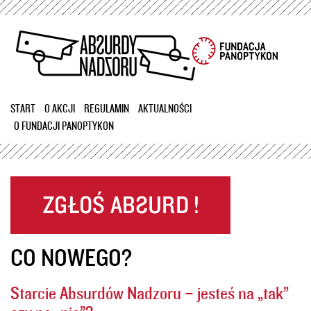
Przejdź
do
treści
START
O AKCJI
REGULAMIN
AKTUALNOŚCI
O FUNDACJI PANOPTYKON
CO NOWEGO?
Starcie Absurdów Nadzoru – jesteś na „tak”