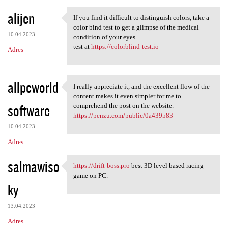
alijen
If you find it difficult to distinguish colors, take a
If you find it difficult to
color bind test to get a glimpse of the medical
10.04.2023
condition of your eyes
test at
https://colorblind-test.io
Adres
allpcworld
I really appreciate it, and the excellent flow of the
I really appreciate it, and
content makes it even simpler for me to
software
comprehend the post on the website.
https://penzu.com/public/0a439583
10.04.2023
Adres
salmawiso
https://drift-boss.pro
best 3D level based racing
https://drift-boss.pro best
game on PC.
ky
13.04.2023
Adres