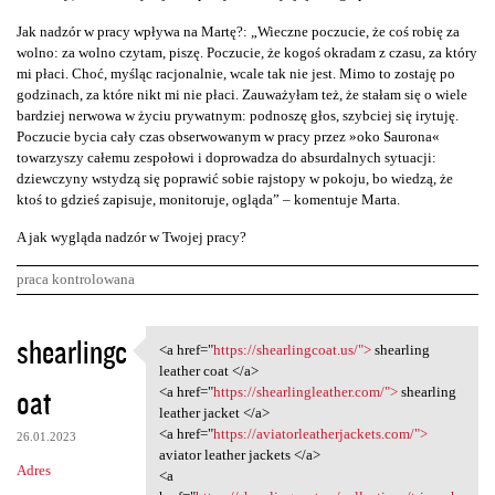
Jak nadzór w pracy wpływa na Martę?: „Wieczne poczucie, że coś robię za
wolno: za wolno czytam, piszę. Poczucie, że kogoś okradam z czasu, za który
mi płaci. Choć, myśląc racjonalnie, wcale tak nie jest. Mimo to zostaję po
godzinach, za które nikt mi nie płaci. Zauważyłam też, że stałam się o wiele
bardziej nerwowa w życiu prywatnym: podnoszę głos, szybciej się irytuję.
Poczucie bycia cały czas obserwowanym w pracy przez »oko Saurona«
towarzyszy całemu zespołowi i doprowadza do absurdalnych sytuacji:
dziewczyny wstydzą się poprawić sobie rajstopy w pokoju, bo wiedzą, że
ktoś to gdzieś zapisuje, monitoruje, ogląda” – komentuje Marta.
A jak wygląda nadzór w Twojej pracy?
praca kontrolowana
K
shearlingc
<a href="
https://shearlingcoat.us/">
shearling
<a href="https:/
o
leather coat </a>
oat
m
<a href="
https://shearlingleather.com/">
shearling
leather jacket </a>
e
<a href="
https://aviatorleatherjackets.com/">
26.01.2023
n
aviator leather jackets </a>
Adres
<a
t