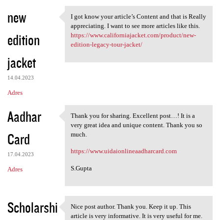
new
I got know your article’s Content and that is Really
I got know your article’s
appreciating. I want to see more articles like this.
edition
https://www.californiajacket.com/product/new-
edition-legacy-tour-jacket/
jacket
14.04.2023
Adres
Aadhar
Thank you for sharing. Excellent post…! It is a
Thank you for sharing.
very great idea and unique content. Thank you so
Card
much.
https://www.uidaionlineaadharcard.com
17.04.2023
S.Gupta
Adres
Scholarshi
Nice post author. Thank you. Keep it up. This
Nice post author. Thank you.
article is very informative. It is very useful for me.