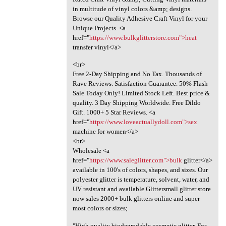
in multitude of vinyl colors &amp; designs.
Browse our Quality Adhesive Craft Vinyl for your
Unique Projects. <a
href="
https://www.bulkglitterstore.com">heat
transfer vinyl</a>
<br>
Free 2-Day Shipping and No Tax. Thousands of
Rave Reviews. Satisfaction Guarantee. 50% Flash
Sale Today Only! Limited Stock Left. Best price &
quality. 3 Day Shipping Worldwide. Free Dildo
Gift. 1000+ 5 Star Reviews. <a
href="
https://www.loveactuallydoll.com">sex
machine for women</a>
<br>
Wholesale <a
href="
https://www.saleglitter.com">bulk
glitter</a>
available in 100's of colors, shapes, and sizes. Our
polyester glitter is temperature, solvent, water, and
UV resistant and available Glittersmall glitter store
now sales 2000+ bulk glitters online and super
most colors or sizes;
"High quality biodegradable cosmetic glitter. For