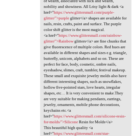
of wealth, associated with luck and wealth,
nobility and showiness. All Lrisy light & dark <a
href="
https://www.glittersmall.com/purple-
glitter/">purple
glitter</a> shapes are available for
nails, resin, crafts, paint and surface. The purple
color shift glitter is the most magical.
<a href="
https://www.glittersmall.com/rainbow-
glitter/">Rainbow
glitters</a> are fine chunks that
give fluorescence of multiple colors. Red hues are
available in different shapes and sizes e.g. triangle,
butterfly, unicorn, alphabets and so on. These are
perfect for face, body, cosmetic, ombre nails,
eyeshadow, slimes, craft, tumbler, festival makeup.
These small and exquisite jewelry molds also have
different interesting shapes, such as snowflakes,
hollow five-pointed stars, love hearts, irregular
shapes, etc… It is very convenient to make.They
are very suitable for making pendants, earrings,
jewelry, ornaments, mobile phone decorations,
keychains etc.<a
href="
https://www.glittersmall.com/silicone-resin-
for-molds/">Silicone
Resin for Molds</a>
This beautiful high quality <a
href="
https://www.glittersmall.com/star-