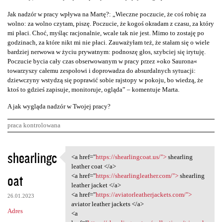
Jak nadzór w pracy wpływa na Martę?: „Wieczne poczucie, że coś robię za
wolno: za wolno czytam, piszę. Poczucie, że kogoś okradam z czasu, za który
mi płaci. Choć, myśląc racjonalnie, wcale tak nie jest. Mimo to zostaję po
godzinach, za które nikt mi nie płaci. Zauważyłam też, że stałam się o wiele
bardziej nerwowa w życiu prywatnym: podnoszę głos, szybciej się irytuję.
Poczucie bycia cały czas obserwowanym w pracy przez »oko Saurona«
towarzyszy całemu zespołowi i doprowadza do absurdalnych sytuacji:
dziewczyny wstydzą się poprawić sobie rajstopy w pokoju, bo wiedzą, że
ktoś to gdzieś zapisuje, monitoruje, ogląda” – komentuje Marta.
A jak wygląda nadzór w Twojej pracy?
praca kontrolowana
K
shearlingc
<a href="
https://shearlingcoat.us/">
shearling
<a href="https:/
o
leather coat </a>
oat
m
<a href="
https://shearlingleather.com/">
shearling
leather jacket </a>
e
<a href="
https://aviatorleatherjackets.com/">
26.01.2023
n
aviator leather jackets </a>
Adres
<a
t