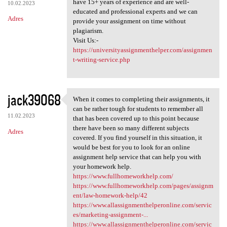
have 15+ years of experience and are well-
10.02.2023
educated and professional experts and we can
Adres
provide your assignment on time without
plagiarism.
Visit Us:-
https://universityassignmenthelper.com/assignmen
t-writing-service.php
jack39068
When it comes to completing their assignments, it
When it comes to completing
can be rather tough for students to remember all
11.02.2023
that has been covered up to this point because
there have been so many different subjects
Adres
covered. If you find yourself in this situation, it
would be best for you to look for an online
assignment help service that can help you with
your homework help.
https://www.fullhomeworkhelp.com/
https://www.fullhomeworkhelp.com/pages/assignm
ent/law-homework-help/42
https://www.allassignmenthelperonline.com/servic
es/marketing-assignment-...
https://www.allassignmenthelperonline.com/servic