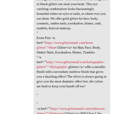
or black glitter can steal your heart. This eye
catching combination looks fascinatingly
beautiful either on eyes or nails, or where ever you
use them. We offer gold glitter for face, body,
cosmetic, ombre nails, eyeshadow, slimes, craft,
tumbler, festival makeup.
"
Extra Fine <a
href="
https://www.glittersmall.com/heart-
glitter/">Heart
Glitter</a> for Hair, Face, Body,
Ombre Nails, Eyeshadow, Slimes, Tumbler.
"<a
href=""
https://www.glittersmall.com/holographic-
glitter/"">Holographic
glitters</a> offer a metallic
finish with a secondary rainbow finish that gives
you a dazzling effect! The silver is always going to
give you the most dramatic effect but, the colors
are hard to keep your hands off too!
"
"
<a href=""
https://www.glittersmall.com/iridescent-
glitter/"">Iridescent
Glitter</a> Will Glow Like