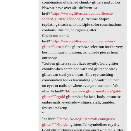
combination of shaped chunky glitters and colors,
Now we have over 40+ different <a
href="
https://www.glittersmall.com/different-
shaped-glitter/">Shaped
glitter</a> shapes
(updating), each with multiple color combinations,
contains illusion, hologram glitter.
Check out our <a
href="
https://www.glittersmall.com/extra-fine-
glitter/">extra
fine glitter</a> selection for the very
best in unique or custom, handmade pieces from
our shops.
"Golden glitters symbolizes royalty. Gold glitter
chunks when combined with red glitter or black
glitter can steal your heart. This eye catching
combination looks fascinatingly beautiful either
on eyes or nails, or where ever you use them. We
offer <a href=""
https://www.glittersmall.com/gold-
glitter/"">gold
glitter</a> for face, body, cosmetic,
ombre nails, eyeshadow, slimes, craft, tumbler,
festival makeup.
"
"<a href=""
https://www.glittersmall.com/green-
glitter/"">Golden
glitters</a> symbolizes royalty.
Gold glitter chunks when combined with red glitter