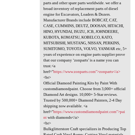
parts and other spare parts worldwide. we offer a
broad inventory of replacement parts of diesel
engine for Excavators, Loaders & Dozers.
Manufacturer Brands include BOBCAT, CAT,
CASE, CUMMINS, DEUTZ, DOOSAN, HITACHI,
HINO, HYUNDAI, ISUZU, JCB, JOHNDEERE,
KUBOTA, KOMATSU, KOBELCO, KATO,
MITSUBISHI, MUSTANG, NISSAN, PERKINS,
SUMITOMO, TOYOTA, VOLVO, YANMAR etc, 5+
years of experience on engine parts supplier prove
that our company ‘zonparts’ is a name you can
trust.<a
href="
https://www.zonparts.com">zonparts</a>
<br>
Official Diamond Painting Kits by Paint With
customdiamondpaint. Choose from 3,000+ official
Diamond Art designs. 10,000+ 5-Star reviews.
Trusted by 500,000+ Diamond Painters, 2-4 Day
shipping now available. <a
href="
https://www.customdiamondpaint.com">pai
nt
with diamonds</a>
<br>
Bulkglitterstore Craft specializes in Producing Top
Rated Craft Vinyl &amp; Cutting Vinyl materials