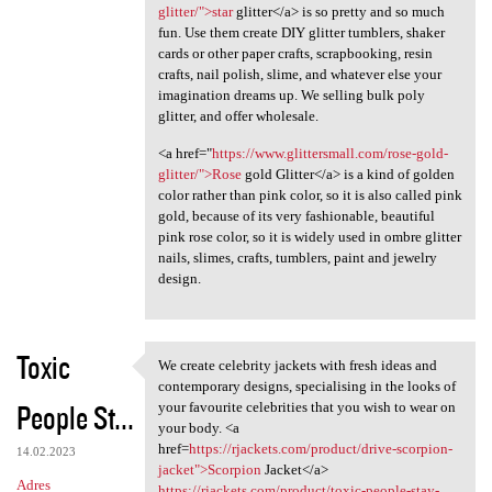
glitter/">star
glitter</a> is so pretty and so much
fun. Use them create DIY glitter tumblers, shaker
cards or other paper crafts, scrapbooking, resin
crafts, nail polish, slime, and whatever else your
imagination dreams up. We selling bulk poly
glitter, and offer wholesale.
<a href="
https://www.glittersmall.com/rose-gold-
glitter/">Rose
gold Glitter</a> is a kind of golden
color rather than pink color, so it is also called pink
gold, because of its very fashionable, beautiful
pink rose color, so it is widely used in ombre glitter
nails, slimes, crafts, tumblers, paint and jewelry
design.
Toxic
We create celebrity jackets with fresh ideas and
We create celebrity jackets
contemporary designs, specialising in the looks of
People St...
your favourite celebrities that you wish to wear on
your body. <a
href=
https://rjackets.com/product/drive-scorpion-
14.02.2023
jacket">Scorpion
Jacket</a>
Adres
https://rjackets.com/product/toxic-people-stay-