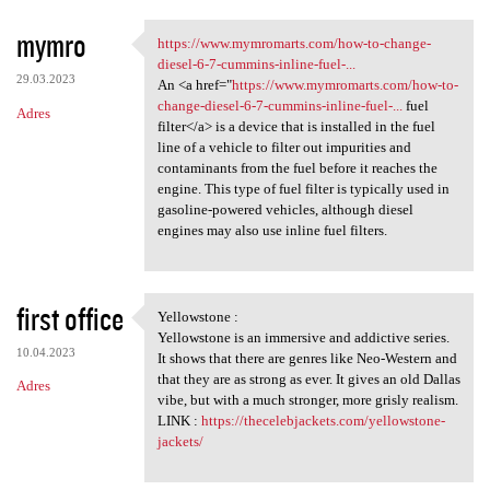
mymro
https://www.mymromarts.com/how-to-change-
https://www.mymromarts.com
diesel-6-7-cummins-inline-fuel-...
29.03.2023
An <a href="
https://www.mymromarts.com/how-to-
change-diesel-6-7-cummins-inline-fuel-...
fuel
Adres
filter</a> is a device that is installed in the fuel
line of a vehicle to filter out impurities and
contaminants from the fuel before it reaches the
engine. This type of fuel filter is typically used in
gasoline-powered vehicles, although diesel
engines may also use inline fuel filters.
first office
Yellowstone :
Yellowstone :
Yellowstone is an immersive and addictive series.
10.04.2023
It shows that there are genres like Neo-Western and
that they are as strong as ever. It gives an old Dallas
Adres
vibe, but with a much stronger, more grisly realism.
LINK :
https://thecelebjackets.com/yellowstone-
jackets/