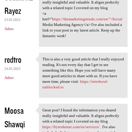
Great post! I found the
really insightful and valuable. It aligns perfectly
Rayez
with a related topic I covered on my blog
<a
href="
https://themarketingtrendz.com/en/">Social
23.05.2023
Media Marketing Agency</a> I've also included a
Adres
link to your post in my latest article. Keep up the
fantastic work!
redtro
This is also a very good article that I really enjoyed
This is also a very good
reading. It's not every day that I get to see
24.05.2023
something like this. Hope you will have many
more good articles to share with us. If you have
Adres
more time, please visit:
https://retrobowl-
unblocked.io
Moosa
Great post! I found the information you shared
Great post! I found the
really insightful and valuable. It aligns perfectly
Shawqi
with a related topic I covered on my blog
https://bytesfuture.com/en/services/
. I've also