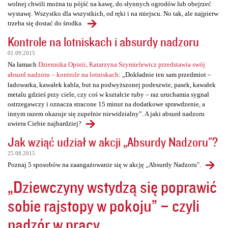
wolnej chwili można tu pójść na kawę, do słynnych ogrodów lub obejrzeć
wystawę. Wszystko dla wszystkich, od ręki i na miejscu. No tak, ale najpierw
trzeba się dostać do środka.
Kontrole na lotniskach i absurdy nadzoru
01.09.2015
Na łamach
Dziennika Opinii, Katarzyna Szymielewicz przedstawia swój
absurd nadzoru – kontrole na lotniskach
: „Dokładnie ten sam przedmiot –
ładowarka, kawałek kabla, but na podwyższonej podeszwie, pasek, kawałek
metalu gdzieś przy ciele, czy coś w kształcie tuby – raz uruchamia sygnał
ostrzegawczy i oznacza stracone 15 minut na dodatkowe sprawdzenie, a
innym razem okazuje się zupełnie niewidzialny”. A jaki absurd nadzoru
uwiera Ciebie najbardziej?
Jak wziąć udział w akcji „Absurdy Nadzoru"?
25.08.2015
Poznaj 5 sposobów na zaangażowanie się w akcję „Absurdy Nadzoru".
„Dziewczyny wstydzą się poprawić
sobie rajstopy w pokoju” – czyli
nadzór w pracy