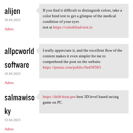
alijen
If you find it difficult to distinguish colors, take a
If you find it difficult to
color bind test to get a glimpse of the medical
10.04.2023
condition of your eyes
test at
https://colorblind-test.io
Adres
allpcworld
I really appreciate it, and the excellent flow of the
I really appreciate it, and
content makes it even simpler for me to
software
comprehend the post on the website.
https://penzu.com/public/0a439583
10.04.2023
Adres
salmawiso
https://drift-boss.pro
best 3D level based racing
https://drift-boss.pro best
game on PC.
ky
13.04.2023
Adres