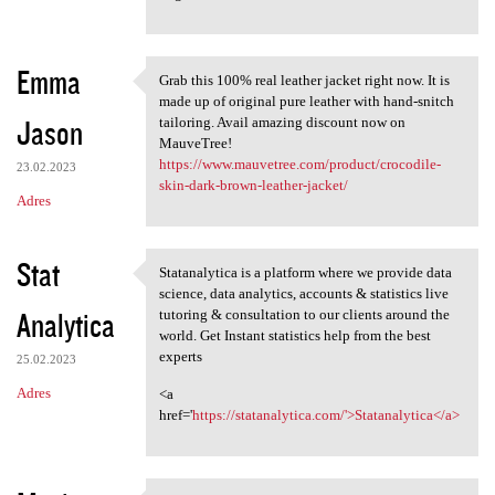
Emma
Grab this 100% real leather jacket right now. It is
Grab this 100% real leather
made up of original pure leather with hand-snitch
Jason
tailoring. Avail amazing discount now on
MauveTree!
https://www.mauvetree.com/product/crocodile-
23.02.2023
skin-dark-brown-leather-jacket/
Adres
Stat
Statanalytica is a platform where we provide data
Statanalytica is a platform
science, data analytics, accounts & statistics live
Analytica
tutoring & consultation to our clients around the
world. Get Instant statistics help from the best
experts
25.02.2023
Adres
<a
href='
https://statanalytica.com/'>Statanalytica</a>