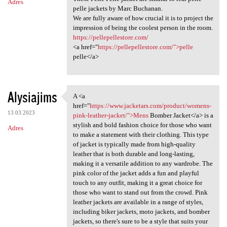
Adres
pelle jackets by Marc Buchanan.
We are fully aware of how crucial it is to project the
impression of being the coolest person in the room.
https://pellepellestore.com/
<a href="
https://pellepellestore.com/">pelle
pelle</a>
Alysiajims
A <a
A <a href="https://www
href="
https://www.jacketars.com/product/womens-
13.03.2023
pink-leather-jacket/">Mens
Bomber Jacket</a> is a
stylish and bold fashion choice for those who want
Adres
to make a statement with their clothing. This type
of jacket is typically made from high-quality
leather that is both durable and long-lasting,
making it a versatile addition to any wardrobe. The
pink color of the jacket adds a fun and playful
touch to any outfit, making it a great choice for
those who want to stand out from the crowd. Pink
leather jackets are available in a range of styles,
including biker jackets, moto jackets, and bomber
jackets, so there's sure to be a style that suits your