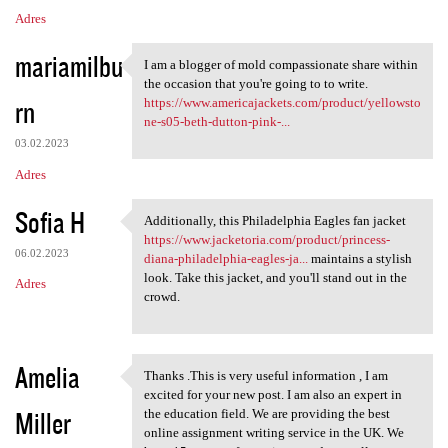
Adres
mariamilbu
I am a blogger of mold compassionate share within
I am a blogger of mold
the occasion that you're going to to write.
rn
https://www.americajackets.com/product/yellowsto
ne-s05-beth-dutton-pink-...
03.02.2023
Adres
Sofia H
Additionally, this Philadelphia Eagles fan jacket
Additionally, this
https://www.jacketoria.com/product/princess-
06.02.2023
diana-philadelphia-eagles-ja...
maintains a stylish
look. Take this jacket, and you'll stand out in the
Adres
crowd.
Amelia
Thanks .This is very useful information , I am
Thanks .This is very useful
excited for your new post. I am also an expert in
Miller
the education field. We are providing the best
online assignment writing service in the UK. We