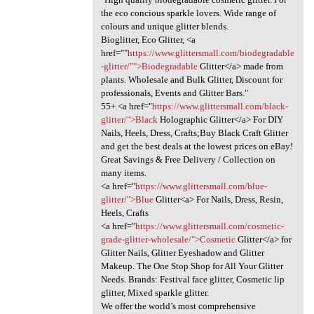
the eco concious sparkle lovers. Wide range of
colours and unique glitter blends.
Bioglitter, Eco Glitter, <a
href=""
https://www.glittersmall.com/biodegradable
-glitter/"">Biodegradable
Glitter</a> made from
plants. Wholesale and Bulk Glitter, Discount for
professionals, Events and Glitter Bars."
55+ <a href="
https://www.glittersmall.com/black-
glitter/">Black
Holographic Glitter</a> For DIY
Nails, Heels, Dress, Crafts;Buy Black Craft Glitter
and get the best deals at the lowest prices on eBay!
Great Savings & Free Delivery / Collection on
many items.
<a href="
https://www.glittersmall.com/blue-
glitter/">Blue
Glitter<a> For Nails, Dress, Resin,
Heels, Crafts
<a href="
https://www.glittersmall.com/cosmetic-
grade-glitter-wholesale/">Cosmetic
Glitter</a> for
Glitter Nails, Glitter Eyeshadow and Glitter
Makeup. The One Stop Shop for All Your Glitter
Needs. Brands: Festival face glitter, Cosmetic lip
glitter, Mixed sparkle glitter.
We offer the world’s most comprehensive