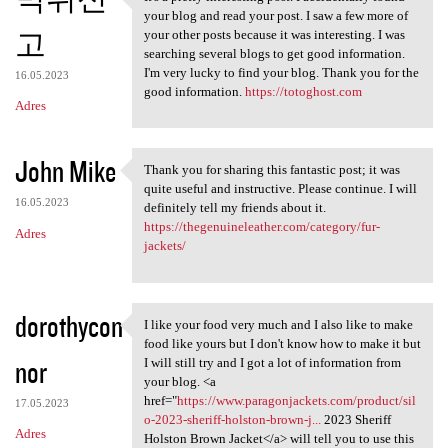
It's a pretty interesting
your blog and read your post. I saw a few more of
고
your other posts because it was interesting. I was
searching several blogs to get good information.
I'm very lucky to find your blog. Thank you for the
16.05.2023
good information.
https://totoghost.com
Adres
John Mike
Thank you for sharing this fantastic post; it was
Thank you for sharing this
quite useful and instructive. Please continue. I will
16.05.2023
definitely tell my friends about it.
https://thegenuineleather.com/category/fur-
Adres
jackets/
dorothycon
I like your food very much and I also like to make
I like your food very much
food like yours but I don't know how to make it but
nor
I will still try and I got a lot of information from
your blog. <a
href="
https://www.paragonjackets.com/product/sil
17.05.2023
o-2023-sheriff-holston-brown-j...
2023 Sheriff
Adres
Holston Brown Jacket</a> will tell you to use this