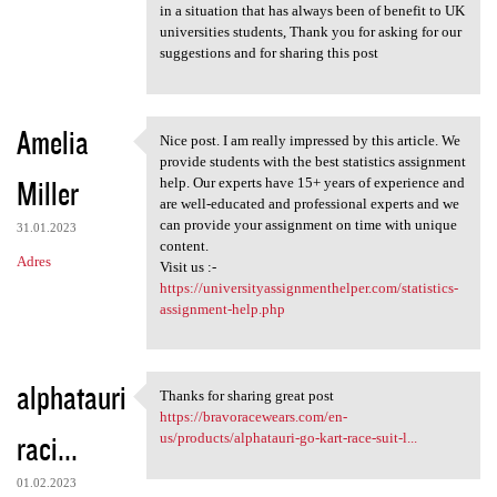
in a situation that has always been of benefit to UK
universities students, Thank you for asking for our
suggestions and for sharing this post
Amelia
Nice post. I am really impressed by this article. We
Nice post. I am really
provide students with the best statistics assignment
Miller
help. Our experts have 15+ years of experience and
are well-educated and professional experts and we
can provide your assignment on time with unique
31.01.2023
content.
Adres
Visit us :-
https://universityassignmenthelper.com/statistics-
assignment-help.php
alphatauri
Thanks for sharing great post
Thanks for sharing great post
https://bravoracewears.com/en-
raci...
us/products/alphatauri-go-kart-race-suit-l...
01.02.2023