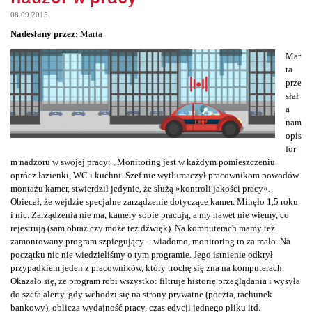
08.09.2015
Nadesłany przez:
Marta
Mar
ta
prze
słał
a
nam
opis
for
m nadzoru w swojej pracy: „Monitoring jest w każdym pomieszczeniu
oprócz łazienki, WC i kuchni. Szef nie wytłumaczył pracownikom powodów
montażu kamer, stwierdził jedynie, że służą »kontroli jakości pracy«.
Obiecał, że wejdzie specjalne zarządzenie dotyczące kamer. Minęło 1,5 roku
i nic. Zarządzenia nie ma, kamery sobie pracują, a my nawet nie wiemy, co
rejestrują (sam obraz czy może też dźwięk). Na komputerach mamy też
zamontowany program szpiegujący – wiadomo, monitoring to za mało. Na
początku nic nie wiedzieliśmy o tym programie. Jego istnienie odkrył
przypadkiem jeden z pracowników, który trochę się zna na komputerach.
Okazało się, że program robi wszystko: filtruje historię przeglądania i wysyła
do szefa alerty, gdy wchodzi się na strony prywatne (poczta, rachunek
bankowy), oblicza wydajność pracy, czas edycji jednego pliku itd.