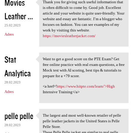
Movies
Thank you for giving such useful information that
Thank you for giving such
is often difficult to come by. Good job. Excellent
Leather ...
article and your website is quite user-friendly. Your
website and essay are fantastic. I’m a blogger who
focuses on fashion. You can see examples of my
25.02.2023
work by visiting this website.
Adres
https://moviesleatherjacket.com/
Stat
Want to get a good score on the PTE Exam? Get
Want to get a good score on
free online practice with real exam questions, a free
Analytica
Mock test with AI scoring, best tips & tutorials to
prepare for a +79 score.
28.02.2023
<a href='
https://www.hitpte.com/learn/'>High
Adres
Intensive Training</a>
pelle pelle
The largest and most well-known retailer of pelle
The largest and most well
pelle leather jackets in the United States is Pelle
28.02.2023
Pelle Store.
These Pelle Pelle jacket are similar to real pelle