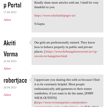
p Portal
Kindly share more articles with me. I shall be very
thankful to you.
17.04.2023
https://www.scholarshipsgov.in/
Adres
S.Gupta
Akriti
Our girls are professionally trained. They know
Our girls are professionally
how to behave properly in public and private
Verma
places. ||
https://www.thebangaloreescorts.in/vip-
escorts-in-bangalore.html
24.04.2023
Adres
robertjace
I appreciate you sharing this with us because I find
I appreciate you sharing this
it to be extremely helpful. Most people
26.04.2023
enthusiastically add garments to their winter
wardrobes; if you want to do the same, [JOHN
Adres
WICK OUTFITS]
(
https://www.victoriajacket.com/product-
category/john-wick-outfits/?gl=us...
) will be ideal