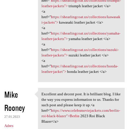
href="
https://shearlingcoat.us/collections/triumph-
a
leather-jackets">
triumph leather jacket </a>
<a
r
href="
https://shearlingcoat.us/collections/kawasak
z
i-jackets">
kawasaki leather jacket </a>
<a
e
href="
https://shearlingcoat.us/collections/yamaha-
leather-jackets">
yamaha leather jacket </a>
<a
href="
https://shearlingcoat.us/collections/suzuki-
leather-jackets">
suzuki leather jacket </a>
<a
href="
https://shearlingcoat.us/collections/honda-
leather-jacket">
honda leather jacket </a>
Mike
Excellent and decent post. It is brilliant blog. I like
Excellent and decent post. It
the way you express information to us. Thanks for
Rooney
such post and please keep it up.<a
href="
https://www.celebsmoviejackets.com/berlin-
roi-black-blazer">Berlin
2023 Roi Black
27.01.2023
Blazer</a>
Adres