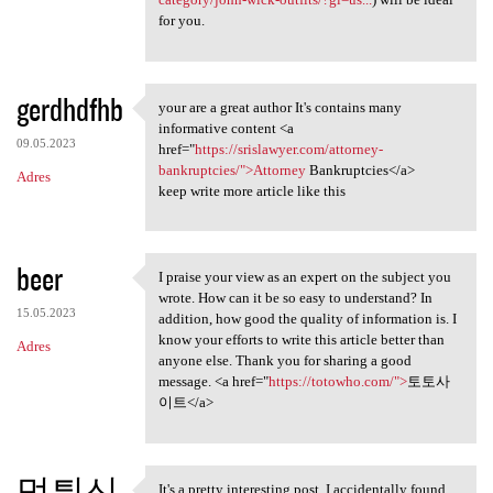
for you.
gerdhdfhb
your are a great author It's contains many
your are a great author It's
informative content <a
09.05.2023
href="
https://srislawyer.com/attorney-
bankruptcies/">Attorney
Bankruptcies</a>
Adres
keep write more article like this
beer
I praise your view as an expert on the subject you
I praise your view as an
wrote. How can it be so easy to understand? In
15.05.2023
addition, how good the quality of information is. I
know your efforts to write this article better than
Adres
anyone else. Thank you for sharing a good
message. <a href="
https://totowho.com/">
토토사
이트</a>
먹튀신
It's a pretty interesting post. I accidentally found