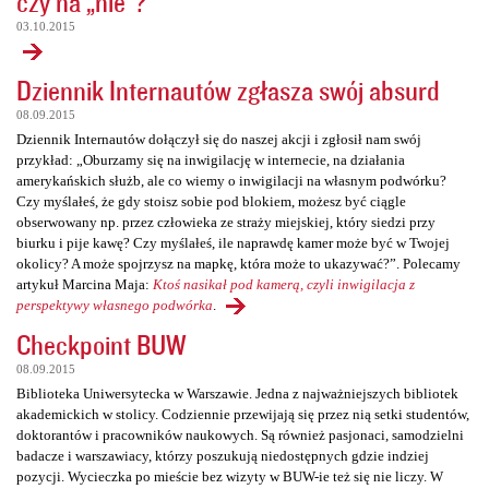
czy na „nie”?
03.10.2015
Dziennik Internautów zgłasza swój absurd
08.09.2015
Dziennik Internautów dołączył się do naszej akcji i zgłosił nam swój
przykład: „Oburzamy się na inwigilację w internecie, na działania
amerykańskich służb, ale co wiemy o inwigilacji na własnym podwórku?
Czy myślałeś, że gdy stoisz sobie pod blokiem, możesz być ciągle
obserwowany np. przez człowieka ze straży miejskiej, który siedzi przy
biurku i pije kawę? Czy myślałeś, ile naprawdę kamer może być w Twojej
okolicy? A może spojrzysz na mapkę, która może to ukazywać?”. Polecamy
artykuł Marcina Maja:
Ktoś nasikał pod kamerą, czyli inwigilacja z
perspektywy własnego podwórka
.
Checkpoint BUW
08.09.2015
Biblioteka Uniwersytecka w Warszawie. Jedna z najważniejszych bibliotek
akademickich w stolicy. Codziennie przewijają się przez nią setki studentów,
doktorantów i pracowników naukowych. Są również pasjonaci, samodzielni
badacze i warszawiacy, którzy poszukują niedostępnych gdzie indziej
pozycji. Wycieczka po mieście bez wizyty w BUW-ie też się nie liczy. W