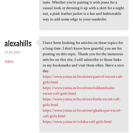
taste. Whether you're pairing it with jeans for a
casual look or dressing it up with a skirt for a night
out, a pink leather jacket is a fun and fashionable
way to add some edge to your wardrobe.
alexahills
I have been looking for articles on these topics for
I have been looking for
a long time. I don't know how grateful you are for
15.03.2023
posting on this topic. Thank you for the numerous
articles on this site, I will subscribe to those links
Adres
in my bookmarks and visit them often. Have a nice
day.
https://www.yaina.in/locations/panvel-escort-call-
girls.html
https://www.yaina.in/locations/lokhandwala-
escort-call-girls.html
https://www.yaina.in/locations/kurla-escort-call-
girls.html
https://www.yaina.in/locations/ghatkopar-escort-
call-girls.html
https://www.yaina.in/colaba-call-girls.html