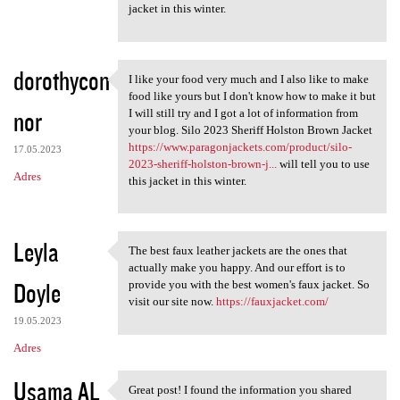
jacket in this winter.
dorothycon
I like your food very much and I also like to make
I like your food very much
food like yours but I don't know how to make it but
nor
I will still try and I got a lot of information from
your blog. Silo 2023 Sheriff Holston Brown Jacket
https://www.paragonjackets.com/product/silo-
17.05.2023
2023-sheriff-holston-brown-j...
will tell you to use
Adres
this jacket in this winter.
Leyla
The best faux leather jackets are the ones that
The best faux leather jackets
actually make you happy. And our effort is to
Doyle
provide you with the best women's faux jacket. So
visit our site now.
https://fauxjacket.com/
19.05.2023
Adres
Usama AL
Great post! I found the information you shared