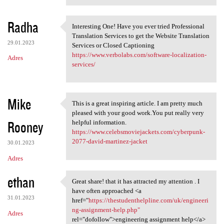
Radha
Interesting One! Have you ever tried Professional
Interesting One! Have you
Translation Services to get the Website Translation
29.01.2023
Services or Closed Captioning
https://www.verbolabs.com/software-localization-
Adres
services/
Mike
This is a great inspiring article. I am pretty much
This is a great inspiring
pleased with your good work.You put really very
Rooney
helpful information.
https://www.celebsmoviejackets.com/cyberpunk-
2077-david-martinez-jacket
30.01.2023
Adres
ethan
Great share! that it has attracted my attention . I
Great share! that it has
have often approached <a
31.01.2023
href="
https://thestudenthelpline.com/uk/engineeri
ng-assignment-help.php"
Adres
rel="dofollow">engineering assignment help</a>