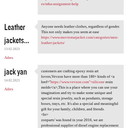
es/mba-assignment-help
Leather
Anyone needs leather clothes, regardless of gender.
Anyone needs leather clothes,
This not only makes you seem at ease
jackets...
https://www.moviestarjacket.com/categories/men-
leather-jackets/
13.02.2023
Adres
jack yan
customers are crafting epoxy resin art
customers are crafting epoxy
lovers,Vevzon have more than 180+ kinds of <a
14.02.2023
href="
https://www.vevzon.com">silicone
resin
molds</a>,This is a place where you can use your
Adres
imagination and try to make some unique and
special resin jewelry, such as pendants, storage
boxes, trays, etc. It's also a special and meaningful
gift for your family, children, and friends.
<br>
zonparts' was found in year 2016, we are
professional supplier of diesel engine replacement