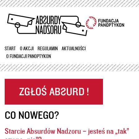
Przejdź
do
treści
START
O AKCJI
REGULAMIN
AKTUALNOŚCI
O FUNDACJI PANOPTYKON
CO NOWEGO?
Starcie Absurdów Nadzoru – jesteś na „tak”