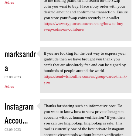
to the trading platform and search for the Swap
Adres
coin you want to buy. Place a buy order with your
desired amount and confirm the transaction. Ensure
you store your Swap coins securely in a wallet.
https://www.cryptocustomercare.org/how-to-buy-
swap-coins-on-coinbase/
marksandr
If you are looking for the best way to express your
If you are looking for the
gratitude then we have brought you thank you
a
cards that are absolutely free and can be signed by
hundreds of people around the world.
https://sendwishonline.com/en/group-cards/thank-
02.09.2023
you
Adres
Instagram
Thanks for sharing such an informative post. Do
Thanks for sharing such an
you want to know how to view private Instagram
Accou...
accounts without human verification? If yes, then
you can use Imglookup. Imglookup is safe. This
tool is currently one of the best private Instagram
02.09.2023
account viewer tools without human verification