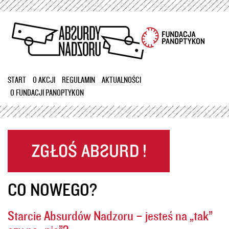
Przejdź
do
treści
START
O AKCJI
REGULAMIN
AKTUALNOŚCI
O FUNDACJI PANOPTYKON
CO NOWEGO?
Starcie Absurdów Nadzoru – jesteś na „tak”