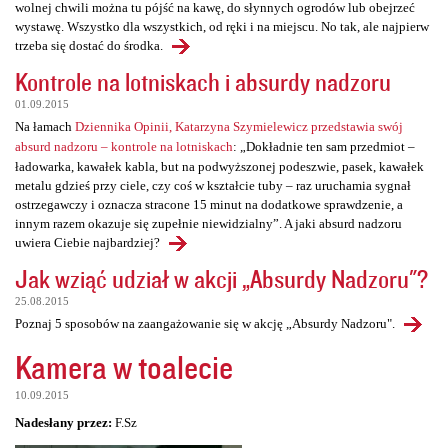
wolnej chwili można tu pójść na kawę, do słynnych ogrodów lub obejrzeć
wystawę. Wszystko dla wszystkich, od ręki i na miejscu. No tak, ale najpierw
trzeba się dostać do środka.
Kontrole na lotniskach i absurdy nadzoru
01.09.2015
Na łamach
Dziennika Opinii, Katarzyna Szymielewicz przedstawia swój
absurd nadzoru – kontrole na lotniskach
: „Dokładnie ten sam przedmiot –
ładowarka, kawałek kabla, but na podwyższonej podeszwie, pasek, kawałek
metalu gdzieś przy ciele, czy coś w kształcie tuby – raz uruchamia sygnał
ostrzegawczy i oznacza stracone 15 minut na dodatkowe sprawdzenie, a
innym razem okazuje się zupełnie niewidzialny”. A jaki absurd nadzoru
uwiera Ciebie najbardziej?
Jak wziąć udział w akcji „Absurdy Nadzoru"?
25.08.2015
Poznaj 5 sposobów na zaangażowanie się w akcję „Absurdy Nadzoru".
Kamera w toalecie
10.09.2015
Nadesłany przez:
F.Sz