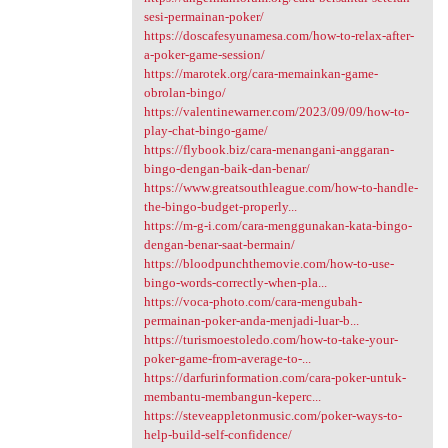
sesi-permainan-poker/
https://doscafesyunamesa.com/how-to-relax-after-
a-poker-game-session/
https://marotek.org/cara-memainkan-game-
obrolan-bingo/
https://valentinewarner.com/2023/09/09/how-to-
play-chat-bingo-game/
https://flybook.biz/cara-menangani-anggaran-
bingo-dengan-baik-dan-benar/
https://www.greatsouthleague.com/how-to-handle-
the-bingo-budget-properly...
https://m-g-i.com/cara-menggunakan-kata-bingo-
dengan-benar-saat-bermain/
https://bloodpunchthemovie.com/how-to-use-
bingo-words-correctly-when-pla...
https://voca-photo.com/cara-mengubah-
permainan-poker-anda-menjadi-luar-b...
https://turismoestoledo.com/how-to-take-your-
poker-game-from-average-to-...
https://darfurinformation.com/cara-poker-untuk-
membantu-membangun-keperc...
https://steveappletonmusic.com/poker-ways-to-
help-build-self-confidence/