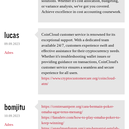
solutions. Whether it's cost allocation, budgeting,
or variance analysis, we've got you covered.
Achieve excellence in cost accounting coursework.
lucas
CoinCloud customer service is renowned for its
CoinCloud customer service is
exceptional support. With a dedicated team
09.09.2023
available 24/7, customers experience swift and
effective assistance for their cryptocurrency needs.
Adres
Whether it's troubleshooting wallet issues or
providing guidance on transactions, CoinCloud's
customer service ensures a seamless and secure
experience for all users.
https://www.cryptocustomercare.org/coincloud-
atm/
bomjitu
https://centresantpere.org/cara-bermain-poker-
https://centresantpere.org
omaha-agar-terus-menang/
10.09.2023
https://fansdetv.com/how-to-play-omaha-poker-to-
keep-winning/
Adres
https://angelmanforum.org/cara-bersantai-setelah-