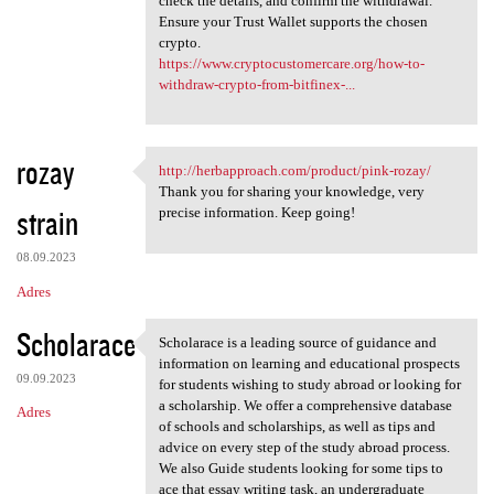
check the details, and confirm the withdrawal.
Ensure your Trust Wallet supports the chosen
crypto.
https://www.cryptocustomercare.org/how-to-
withdraw-crypto-from-bitfinex-...
rozay
http://herbapproach.com/product/pink-rozay/
http://herbapproach.com
Thank you for sharing your knowledge, very
strain
precise information. Keep going!
08.09.2023
Adres
Scholarace
Scholarace is a leading source of guidance and
Scholarace is a leading
information on learning and educational prospects
09.09.2023
for students wishing to study abroad or looking for
a scholarship. We offer a comprehensive database
Adres
of schools and scholarships, as well as tips and
advice on every step of the study abroad process.
We also Guide students looking for some tips to
ace that essay writing task, an undergraduate