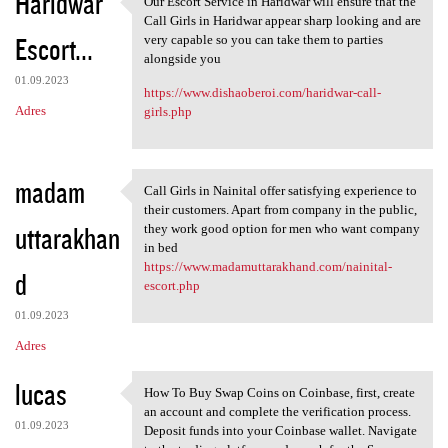
Haridwar
Our Escort Service in Haridwar will ensure that the
Our Escort Service in
o
Call Girls in Haridwar appear sharp looking and are
Escort...
m
very capable so you can take them to parties
alongside you
e
01.09.2023
https://www.dishaoberoi.com/haridwar-call-
n
Adres
girls.php
t
a
r
madam
Call Girls in Nainital offer satisfying experience to
Call Girls in Nainital offer
z
their customers. Apart from company in the public,
uttarakhan
they work good option for men who want company
e
in bed
https://www.madamuttarakhand.com/nainital-
d
escort.php
01.09.2023
Adres
lucas
How To Buy Swap Coins on Coinbase, first, create
How To Buy Swap Coins on
an account and complete the verification process.
01.09.2023
Deposit funds into your Coinbase wallet. Navigate