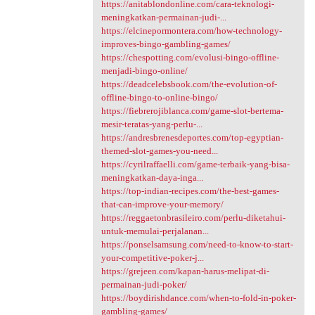
https://anitablondonline.com/cara-teknologi-
meningkatkan-permainan-judi-...
https://elcinepormontera.com/how-technology-
improves-bingo-gambling-games/
https://chespotting.com/evolusi-bingo-offline-
menjadi-bingo-online/
https://deadcelebsbook.com/the-evolution-of-
offline-bingo-to-online-bingo/
https://fiebrerojiblanca.com/game-slot-bertema-
mesir-teratas-yang-perlu-...
https://andresbrenesdeportes.com/top-egyptian-
themed-slot-games-you-need...
https://cyrilraffaelli.com/game-terbaik-yang-bisa-
meningkatkan-daya-inga...
https://top-indian-recipes.com/the-best-games-
that-can-improve-your-memory/
https://reggaetonbrasileiro.com/perlu-diketahui-
untuk-memulai-perjalanan...
https://ponselsamsung.com/need-to-know-to-start-
your-competitive-poker-j...
https://grejeen.com/kapan-harus-melipat-di-
permainan-judi-poker/
https://boydirishdance.com/when-to-fold-in-poker-
gambling-games/