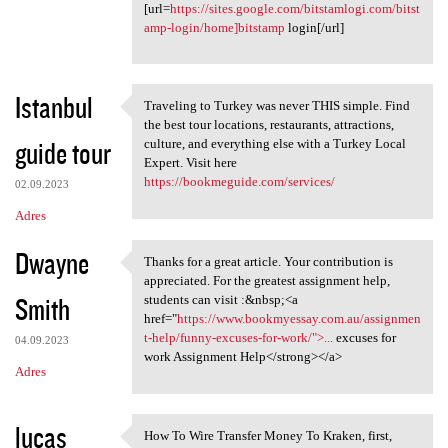
[url=
https://sites.google.com/bitstamlogi.com/bitst
amp-login/home]bitstamp
login[/url]
Istanbul
Traveling to Turkey was never THIS simple. Find
Traveling to Turkey was never
the best tour locations, restaurants, attractions,
guide tour
culture, and everything else with a Turkey Local
Expert. Visit here
https://bookmeguide.com/services/
02.09.2023
Adres
Dwayne
Thanks for a great article. Your contribution is
Thanks for a great article.
appreciated. For the greatest assignment help,
Smith
students can visit :&nbsp;<a
href="
https://www.bookmyessay.com.au/assignmen
t-help/funny-excuses-for-work/">...
excuses for
04.09.2023
work Assignment Help</strong></a>
Adres
lucas
How To Wire Transfer Money To Kraken, first,