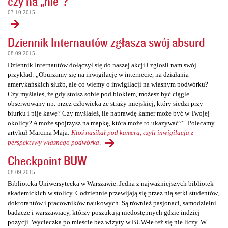
czy na „nie”?
03.10.2015
Dziennik Internautów zgłasza swój absurd
08.09.2015
Dziennik Internautów dołączył się do naszej akcji i zgłosił nam swój
przykład: „Oburzamy się na inwigilację w internecie, na działania
amerykańskich służb, ale co wiemy o inwigilacji na własnym podwórku?
Czy myślałeś, że gdy stoisz sobie pod blokiem, możesz być ciągle
obserwowany np. przez człowieka ze straży miejskiej, który siedzi przy
biurku i pije kawę? Czy myślałeś, ile naprawdę kamer może być w Twojej
okolicy? A może spojrzysz na mapkę, która może to ukazywać?”. Polecamy
artykuł Marcina Maja:
Ktoś nasikał pod kamerą, czyli inwigilacja z
perspektywy własnego podwórka
.
Checkpoint BUW
08.09.2015
Biblioteka Uniwersytecka w Warszawie. Jedna z najważniejszych bibliotek
akademickich w stolicy. Codziennie przewijają się przez nią setki studentów,
doktorantów i pracowników naukowych. Są również pasjonaci, samodzielni
badacze i warszawiacy, którzy poszukują niedostępnych gdzie indziej
pozycji. Wycieczka po mieście bez wizyty w BUW-ie też się nie liczy. W