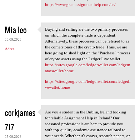
https://www.greatassignmenthelp.com/us/
Mia leo
Buying and selling are the two primary processes
Buying and selling are the
on which the complete trade is dependent.
05.09.2023
Alternatively, these processes can be referred to as
the cornerstones of the crypto trade. Thus, we are
Adres
here going to shed light on the “Purchase” process
of crypto assets using the Ledger Live wallet.
https://sites.google.com/ledgorwallet.com/ledgern
anoswallet/home
https://sites.google.com/ledgorwallet.com/ledgerli
vewallet/home
corkjames
Are you a student in the Dublin, Ireland looking
Are you a student in the
for reliable Assignment Help in Ireland? Our
717
seasoned professionals are here to provide you
with top-quality academic assistance tailored to
your needs. Whether it's essays, research papers, or
05.09.2023