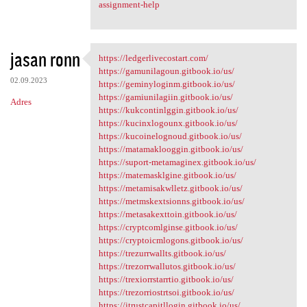
assignment-help
jasan ronn
https://ledgerlivecostart.com/
https://ledgerlivecostart.com
https://gamunilagoun.gitbook.io/us/
02.09.2023
https://geminyloginm.gitbook.io/us/
https://gamiunilagiin.gitbook.io/us/
Adres
https://kukcontinlggin.gitbook.io/us/
https://kucinxlogounx.gitbook.io/us/
https://kucoinelognoud.gitbook.io/us/
https://matamaklooggin.gitbook.io/us/
https://suport-metamaginex.gitbook.io/us/
https://matemasklgine.gitbook.io/us/
https://metamisakwlletz.gitbook.io/us/
https://metmskextsionns.gitbook.io/us/
https://metasakexttoin.gitbook.io/us/
https://cryptcomlginse.gitbook.io/us/
https://cryptoicmlogons.gitbook.io/us/
https://trezurrwallts.gitbook.io/us/
https://trezorrwallutos.gitbook.io/us/
https://trexiorrstarrtio.gitbook.io/us/
https://trezorriostrtsoi.gitbook.io/us/
https://itrustcapitllogin.gitbook.io/us/