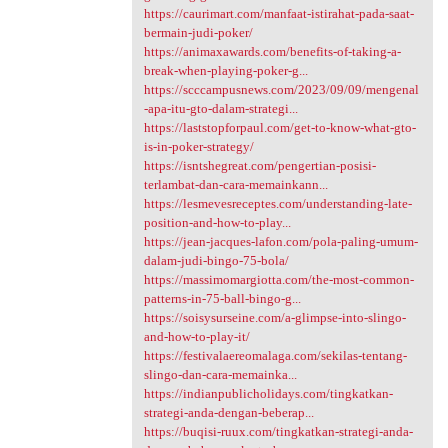
https://caurimart.com/manfaat-istirahat-pada-saat-
bermain-judi-poker/
https://animaxawards.com/benefits-of-taking-a-
break-when-playing-poker-g...
https://scccampusnews.com/2023/09/09/mengenal
-apa-itu-gto-dalam-strategi...
https://laststopforpaul.com/get-to-know-what-gto-
is-in-poker-strategy/
https://isntshegreat.com/pengertian-posisi-
terlambat-dan-cara-memainkann...
https://lesmevesreceptes.com/understanding-late-
position-and-how-to-play...
https://jean-jacques-lafon.com/pola-paling-umum-
dalam-judi-bingo-75-bola/
https://massimomargiotta.com/the-most-common-
patterns-in-75-ball-bingo-g...
https://soisysurseine.com/a-glimpse-into-slingo-
and-how-to-play-it/
https://festivalaereomalaga.com/sekilas-tentang-
slingo-dan-cara-memainka...
https://indianpublicholidays.com/tingkatkan-
strategi-anda-dengan-beberap...
https://buqisi-ruux.com/tingkatkan-strategi-anda-