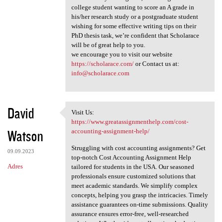
college student wanting to score an A grade in
his/her research study or a postgraduate student
wishing for some effective writing tips on their
PhD thesis task, we’re confident that Scholarace
will be of great help to you.
we encourage you to visit our website
https://scholarace.com/
or Contact us at:
info@scholarace.com
David
Visit Us:
Visit Us: https://www
https://www.greatassignmenthelp.com/cost-
Watson
accounting-assignment-help/
Struggling with cost accounting assignments? Get
09.09.2023
top-notch Cost Accounting Assignment Help
Adres
tailored for students in the USA. Our seasoned
professionals ensure customized solutions that
meet academic standards. We simplify complex
concepts, helping you grasp the intricacies. Timely
assistance guarantees on-time submissions. Quality
assurance ensures error-free, well-researched