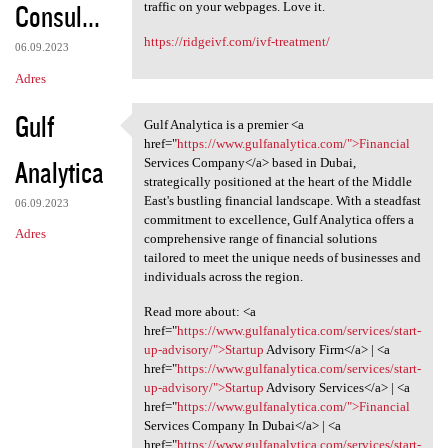
Consul...
traffic on your webpages. Love it.
https://ridgeivf.com/ivf-treatment/
06.09.2023
Adres
Gulf
Gulf Analytica is a premier <a
Gulf Analytica is a premier
href="
https://www.gulfanalytica.com/">Financial
Analytica
Services Company</a> based in Dubai,
strategically positioned at the heart of the Middle
East's bustling financial landscape. With a steadfast
06.09.2023
commitment to excellence, Gulf Analytica offers a
Adres
comprehensive range of financial solutions
tailored to meet the unique needs of businesses and
individuals across the region.
Read more about: <a
href="
https://www.gulfanalytica.com/services/start-
up-advisory/">Startup
Advisory Firm</a> | <a
href="
https://www.gulfanalytica.com/services/start-
up-advisory/">Startup
Advisory Services</a> | <a
href="
https://www.gulfanalytica.com/">Financial
Services Company In Dubai</a> | <a
href="
https://www.gulfanalytica.com/services/start-