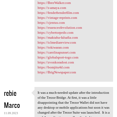
https://BreeWalker.com
https://s-amaya.com
https://fenderbenderfilm.com
https://vintage-reprints.com
https://cjentus.com
https://essenceofevolution.com
https://cybertorpedo.com
https://maktaba-falsafia.com
https://iclmediareview.com
https://tokiwaran.com
https://carolinapunset.com
https://globalsport-togo.com
https://zvonkoradost.com
https://bomjitu4d.com
https://BrigNewspaper.com
rebie
It was a much-needed update after the introduction
It was a much-needed update
of the Trezor Bridge. At first, it was a little
Marco
disappointing that the Trezor Wallet did not have
any desktop or mobile applications but soon it was
changed after the Trezor Suite was launched. It is a
11.09.2023