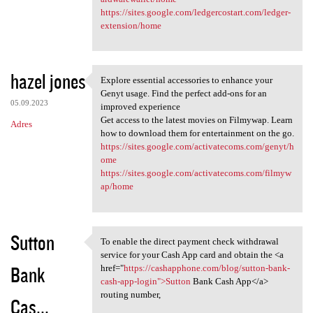
https://sites.google.com/ledgercostart.com/ledger-
extension/home
hazel jones
Explore essential accessories to enhance your
Explore essential accessories
Genyt usage. Find the perfect add-ons for an
05.09.2023
improved experience
Get access to the latest movies on Filmywap. Learn
Adres
how to download them for entertainment on the go.
https://sites.google.com/activatecoms.com/genyt/h
ome
https://sites.google.com/activatecoms.com/filmyw
ap/home
Sutton
To enable the direct payment check withdrawal
To enable the direct payment
service for your Cash App card and obtain the <a
Bank
href="
https://cashapphone.com/blog/sutton-bank-
cash-app-login">Sutton
Bank Cash App</a>
routing number,
Cas...