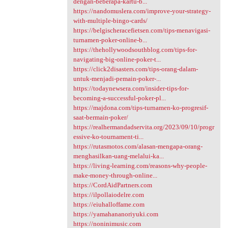
dengan-beberapa-kartu-b...
https://nandomuslera.com/improve-your-strategy-
with-multiple-bingo-cards/
https://belgischeracefietsen.com/tips-menavigasi-
turnamen-poker-online-b...
https://thehollywoodsouthblog.com/tips-for-
navigating-big-online-poker-t...
https://click2disasters.com/tips-orang-dalam-
untuk-menjadi-pemain-poker-...
https://todaynewsera.com/insider-tips-for-
becoming-a-successful-poker-pl...
https://majdona.com/tips-turnamen-ko-progresif-
saat-bermain-poker/
https://realhermandadservita.org/2023/09/10/progr
essive-ko-tournament-ti...
https://rutasmotos.com/alasan-mengapa-orang-
menghasilkan-uang-melalui-ka...
https://living-learning.com/reasons-why-people-
make-money-through-online...
https://CordAidPartners.com
https://ilpollaiodelre.com
https://eiuhalloffame.com
https://yamahananoriyuki.com
https://noninimusic.com