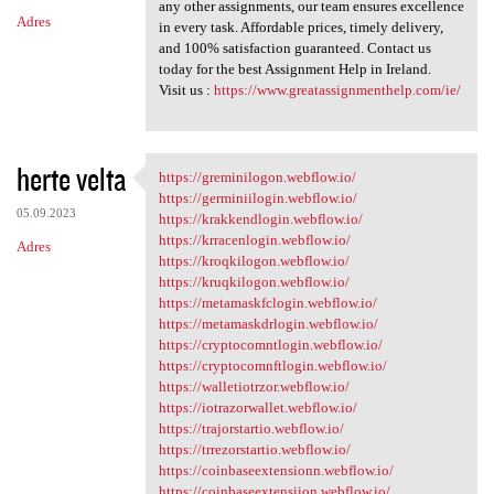
any other assignments, our team ensures excellence
Adres
in every task. Affordable prices, timely delivery,
and 100% satisfaction guaranteed. Contact us
today for the best Assignment Help in Ireland.
Visit us :
https://www.greatassignmenthelp.com/ie/
herte velta
https://greminilogon.webflow.io/
https://greminilogon.webflow
https://germiniilogin.webflow.io/
05.09.2023
https://krakkendlogin.webflow.io/
https://krracenlogin.webflow.io/
Adres
https://kroqkilogon.webflow.io/
https://kruqkilogon.webflow.io/
https://metamaskfclogin.webflow.io/
https://metamaskdrlogin.webflow.io/
https://cryptocomntlogin.webflow.io/
https://cryptocomnftlogin.webflow.io/
https://walletiotrzor.webflow.io/
https://iotrazorwallet.webflow.io/
https://trajorstartio.webflow.io/
https://trrezorstartio.webflow.io/
https://coinbaseextensionn.webflow.io/
https://coinbaseextensiion.webflow.io/