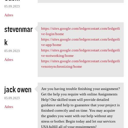
05.09.2023
Adres
stevenmar
https://sites.google.com/ledgercostart.com/ledgerli
https://sites.google.com
ve-login/home
k
https://sites.google.com/ledgercostart.com/ledgerli
ve-app/home
https://sites.google.com/ledgercostart.com/ledgerli
05.09.2023
ve-notworking/home
Adres
https://sites.google.com/ledgercostart.com/ledgerli
venotsynchronizing/home
jack owen
Are you having trouble finishing your assignment?
Are you having trouble
Get the help you require with online Assignments
05.09.2023
Help! Our skilled team will provide detailed
guidance and help to guarantee that your project is
Adres
finished correctly and on time. You may acquire
the grades you want with our help without any
stress or bother. Begin today and let our services
USA fulfill all of your requirements!