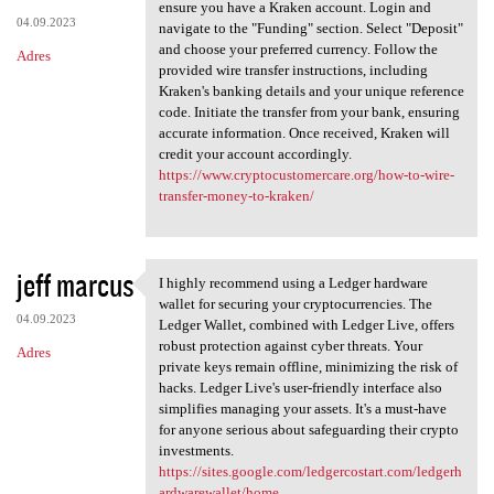
How To Wire Transfer Money To
ensure you have a Kraken account. Login and
04.09.2023
navigate to the "Funding" section. Select "Deposit"
and choose your preferred currency. Follow the
Adres
provided wire transfer instructions, including
Kraken's banking details and your unique reference
code. Initiate the transfer from your bank, ensuring
accurate information. Once received, Kraken will
credit your account accordingly.
https://www.cryptocustomercare.org/how-to-wire-
transfer-money-to-kraken/
jeff marcus
I highly recommend using a Ledger hardware
I highly recommend using a
wallet for securing your cryptocurrencies. The
04.09.2023
Ledger Wallet, combined with Ledger Live, offers
robust protection against cyber threats. Your
Adres
private keys remain offline, minimizing the risk of
hacks. Ledger Live's user-friendly interface also
simplifies managing your assets. It's a must-have
for anyone serious about safeguarding their crypto
investments.
https://sites.google.com/ledgercostart.com/ledgerh
ardwarewallet/home