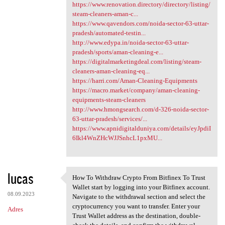
https://www.renovation.directory/directory/listing/
steam-cleaners-aman-c...
https://www.qavendors.com/noida-sector-63-uttar-
pradesh/automated-testin...
http://www.edypa.in/noida-sector-63-uttar-
pradesh/sports/aman-cleaning-e...
https://digitalmarketingdeal.com/listing/steam-
cleaners-aman-cleaning-eq...
https://harri.com/Aman-Cleaning-Equipments
https://macro.market/company/aman-cleaning-
equipments-steam-cleaners
http://www.hmongsearch.com/d-326-noida-sector-
63-uttar-pradesh/services/...
https://www.apnidigitalduniya.com/details/eyJpdiI
6Ikl4WnZHcWJJSnhcL1pxMU...
lucas
How To Withdraw Crypto From Bitfinex To Trust
How To Withdraw Crypto From
Wallet start by logging into your Bitfinex account.
08.09.2023
Navigate to the withdrawal section and select the
cryptocurrency you want to transfer. Enter your
Adres
Trust Wallet address as the destination, double-