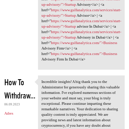
up-advisory/">Startup
Advisory</a> | <a
href="
https://www.gulfanalytica.com/services/start-
up-advisory/">Startup
Advisor</a> | <a
href="
https://www.gulfanalytica.com/services/start-
up-advisory/">Startup
advisor In Dubai</a> | <a
href="
https://www.gulfanalytica.com/services/start-
up-advisory/">Startup
Advisory in Dubai</a> | <a
href="
https://www.gulfanalytica.com/">Business
Advisory Firm</a> | <a
href="
https://www.gulfanalytica.com/">Business
Advisory Firm In Dubai</a>
How To
Incredible insights! A big thank you to the
Incredible insights! A big
Administrator for generously sharing this valuable
Withdraw...
information. I've explored numerous sections of
your website and must say, your blog is truly
exceptional. Please continue imparting these
06.09.2023
remarkable narratives. Your dedication to sharing
Adres
quality content is truly appreciated. We are
providing news and latest information about
cryptocurrency, if you have any doubt about