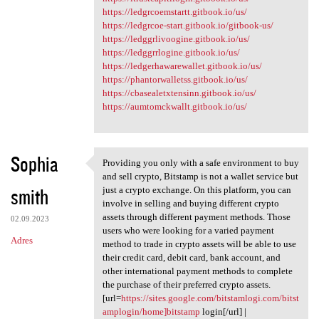
https://ledgrcoemstartt.gitbook.io/us/
https://ledgrcoe-start.gitbook.io/gitbook-us/
https://ledggrlivoogine.gitbook.io/us/
https://ledggrrlogine.gitbook.io/us/
https://ledgerhawarewallet.gitbook.io/us/
https://phantorwalletss.gitbook.io/us/
https://cbasealetxtensinn.gitbook.io/us/
https://aumtomckwallt.gitbook.io/us/
Sophia
Providing you only with a safe environment to buy
Providing you only with a
and sell crypto, Bitstamp is not a wallet service but
smith
just a crypto exchange. On this platform, you can
involve in selling and buying different crypto
assets through different payment methods. Those
02.09.2023
users who were looking for a varied payment
Adres
method to trade in crypto assets will be able to use
their credit card, debit card, bank account, and
other international payment methods to complete
the purchase of their preferred crypto assets.
[url=
https://sites.google.com/bitstamlogi.com/bitst
amplogin/home]bitstamp
login[/url] |