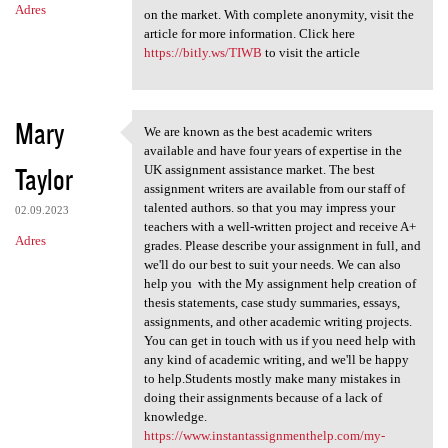
Adres
on the market. With complete anonymity, visit the
article for more information. Click here
https://bitly.ws/TIWB
to visit the article
Mary
We are known as the best academic writers
We are known as the best
available and have four years of expertise in the
Taylor
UK assignment assistance market. The best
assignment writers are available from our staff of
talented authors. so that you may impress your
02.09.2023
teachers with a well-written project and receive A+
Adres
grades. Please describe your assignment in full, and
we'll do our best to suit your needs. We can also
help you with the My assignment help creation of
thesis statements, case study summaries, essays,
assignments, and other academic writing projects.
You can get in touch with us if you need help with
any kind of academic writing, and we'll be happy
to help.Students mostly make many mistakes in
doing their assignments because of a lack of
knowledge.
https://www.instantassignmenthelp.com/my-