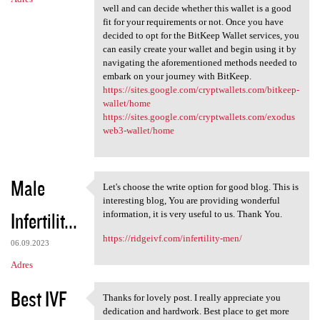
well and can decide whether this wallet is a good
fit for your requirements or not. Once you have
decided to opt for the BitKeep Wallet services, you
can easily create your wallet and begin using it by
navigating the aforementioned methods needed to
embark on your journey with BitKeep.
https://sites.google.com/cryptwallets.com/bitkeep-
wallet/home
https://sites.google.com/cryptwallets.com/exodus
web3-wallet/home
Male
Let's choose the write option for good blog. This is
Let's choose the write option
interesting blog, You are providing wonderful
Infertilit...
information, it is very useful to us. Thank You.
https://ridgeivf.com/infertility-men/
06.09.2023
Adres
Best IVF
Thanks for lovely post. I really appreciate you
Thanks for lovely post. I
dedication and hardwork. Best place to get more