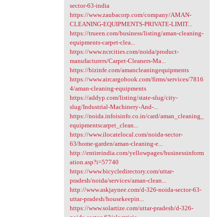
sector-63-india
https://www.zaubacorp.com/company/AMAN-
CLEANING-EQUIPMENTS-PRIVATE-LIMIT...
https://trueen.com/business/listing/aman-cleaning-
equipments-carpet-clea...
https://www.ncrcities.com/noida/product-
manufacturers/Carpet-Cleaners-Ma...
https://bizinfe.com/amancleaningequipments
https://www.aircargobook.com/firms/services/7816
4/aman-cleaning-equipments
https://addyp.com/listing/state-slug/city-
slug/Industrial-Machinery-And-...
https://noida.infoisinfo.co.in/card/aman_cleaning_
equipmentscarpet_clean...
https://www.ilocatelocal.com/noida-sector-
63/home-garden/aman-cleaning-e...
http://entireindia.com/yellowpages/businessinform
ation.asp?i=57740
https://www.bicycledirectory.com/uttar-
pradesh/noida/services/aman-clean...
http://www.askjaynee.com/d-326-noida-sector-63-
uttar-pradesh/housekeepin...
https://www.solartize.com/uttar-pradesh/d-326-