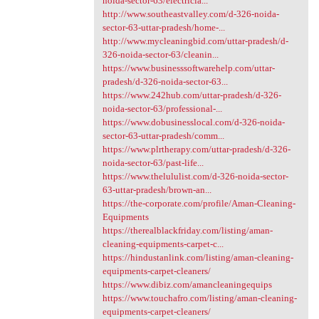
noida-sector-63/electricia...
http://www.southeastvalley.com/d-326-noida-
sector-63-uttar-pradesh/home-...
http://www.mycleaningbid.com/uttar-pradesh/d-
326-noida-sector-63/cleanin...
https://www.businesssoftwarehelp.com/uttar-
pradesh/d-326-noida-sector-63...
https://www.242hub.com/uttar-pradesh/d-326-
noida-sector-63/professional-...
https://www.dobusinesslocal.com/d-326-noida-
sector-63-uttar-pradesh/comm...
https://www.plrtherapy.com/uttar-pradesh/d-326-
noida-sector-63/past-life...
https://www.thelululist.com/d-326-noida-sector-
63-uttar-pradesh/brown-an...
https://the-corporate.com/profile/Aman-Cleaning-
Equipments
https://therealblackfriday.com/listing/aman-
cleaning-equipments-carpet-c...
https://hindustanlink.com/listing/aman-cleaning-
equipments-carpet-cleaners/
https://www.dibiz.com/amancleaningequips
https://www.touchafro.com/listing/aman-cleaning-
equipments-carpet-cleaners/