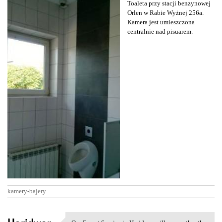
Toaleta przy stacji benzynowej
Orlen w Rabie Wyżnej 256a.
Kamera jest umieszczona
centralnie nad pisuarem.
kamery-bajery
K