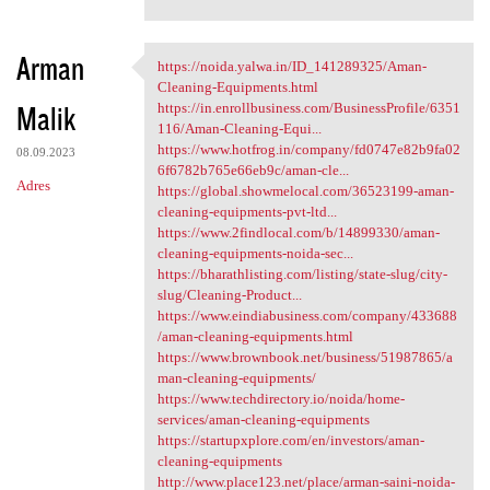
Arman
https://noida.yalwa.in/ID_141289325/Aman-
https://noida.yalwa.in/ID
Cleaning-Equipments.html
Malik
https://in.enrollbusiness.com/BusinessProfile/6351
116/Aman-Cleaning-Equi...
https://www.hotfrog.in/company/fd0747e82b9fa02
08.09.2023
6f6782b765e66eb9c/aman-cle...
Adres
https://global.showmelocal.com/36523199-aman-
cleaning-equipments-pvt-ltd...
https://www.2findlocal.com/b/14899330/aman-
cleaning-equipments-noida-sec...
https://bharathlisting.com/listing/state-slug/city-
slug/Cleaning-Product...
https://www.eindiabusiness.com/company/433688
/aman-cleaning-equipments.html
https://www.brownbook.net/business/51987865/a
man-cleaning-equipments/
https://www.techdirectory.io/noida/home-
services/aman-cleaning-equipments
https://startupxplore.com/en/investors/aman-
cleaning-equipments
http://www.place123.net/place/arman-saini-noida-