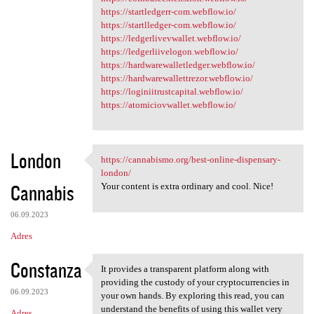
https://startledgerr-com.webflow.io/
https://startlledger-com.webflow.io/
https://ledgerlivevwallet.webflow.io/
https://ledgerliivelogon.webflow.io/
https://hardwarewalletledger.webflow.io/
https://hardwarewallettrezor.webflow.io/
https://loginiitrustcapital.webflow.io/
https://atomiciovwallet.webflow.io/
London
https://cannabismo.org/best-online-dispensary-
https://cannabismo.org/best
london/
Cannabis
Your content is extra ordinary and cool. Nice!
06.09.2023
Adres
Constanza
It provides a transparent platform along with
It provides a transparent
providing the custody of your cryptocurrencies in
06.09.2023
your own hands. By exploring this read, you can
understand the benefits of using this wallet very
Adres