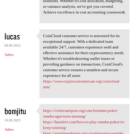
solutions. Whether it's cost allocation, budgeting,
or variance analysis, we've got you covered.
Achieve excellence in cost accounting coursework.
lucas
CoinCloud customer service is renowned for its
CoinCloud customer service is
exceptional support. With a dedicated team
09.09.2023
available 24/7, customers experience swift and
effective assistance for their cryptocurrency needs.
Adres
Whether it's troubleshooting wallet issues or
providing guidance on transactions, CoinCloud's
customer service ensures a seamless and secure
experience for all users.
https://www.cryptocustomercare.org/coincloud-
atm/
bomjitu
https://centresantpere.org/cara-bermain-poker-
https://centresantpere.org
omaha-agar-terus-menang/
10.09.2023
https://fansdetv.com/how-to-play-omaha-poker-to-
keep-winning/
Adres
https://angelmanforum.org/cara-bersantai-setelah-