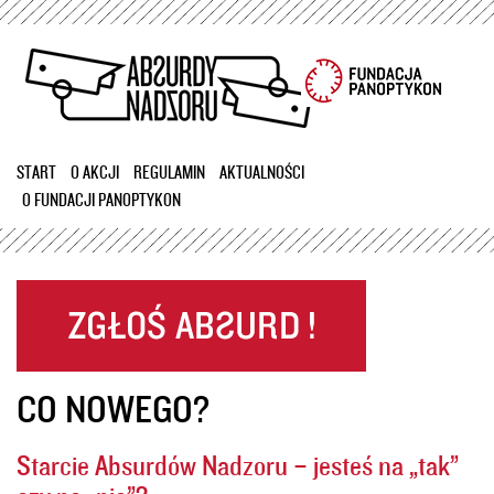
Przejdź
do
treści
START
O AKCJI
REGULAMIN
AKTUALNOŚCI
O FUNDACJI PANOPTYKON
CO NOWEGO?
Starcie Absurdów Nadzoru – jesteś na „tak”