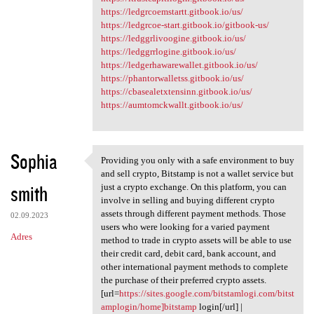
https://ledgrcoemstartt.gitbook.io/us/
https://ledgrcoe-start.gitbook.io/gitbook-us/
https://ledggrlivoogine.gitbook.io/us/
https://ledggrrlogine.gitbook.io/us/
https://ledgerhawarewallet.gitbook.io/us/
https://phantorwalletss.gitbook.io/us/
https://cbasealetxtensinn.gitbook.io/us/
https://aumtomckwallt.gitbook.io/us/
Sophia
Providing you only with a safe environment to buy
Providing you only with a
and sell crypto, Bitstamp is not a wallet service but
smith
just a crypto exchange. On this platform, you can
involve in selling and buying different crypto
assets through different payment methods. Those
02.09.2023
users who were looking for a varied payment
Adres
method to trade in crypto assets will be able to use
their credit card, debit card, bank account, and
other international payment methods to complete
the purchase of their preferred crypto assets.
[url=
https://sites.google.com/bitstamlogi.com/bitst
amplogin/home]bitstamp
login[/url] |