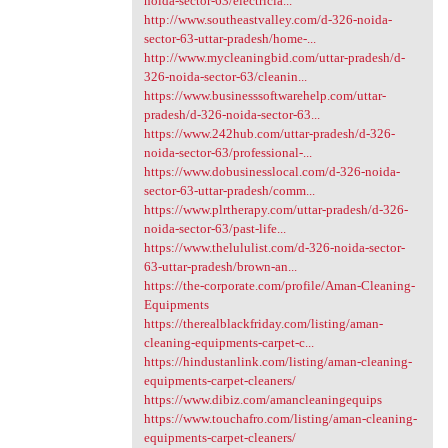
noida-sector-63/electricia...
http://www.southeastvalley.com/d-326-noida-
sector-63-uttar-pradesh/home-...
http://www.mycleaningbid.com/uttar-pradesh/d-
326-noida-sector-63/cleanin...
https://www.businesssoftwarehelp.com/uttar-
pradesh/d-326-noida-sector-63...
https://www.242hub.com/uttar-pradesh/d-326-
noida-sector-63/professional-...
https://www.dobusinesslocal.com/d-326-noida-
sector-63-uttar-pradesh/comm...
https://www.plrtherapy.com/uttar-pradesh/d-326-
noida-sector-63/past-life...
https://www.thelululist.com/d-326-noida-sector-
63-uttar-pradesh/brown-an...
https://the-corporate.com/profile/Aman-Cleaning-
Equipments
https://therealblackfriday.com/listing/aman-
cleaning-equipments-carpet-c...
https://hindustanlink.com/listing/aman-cleaning-
equipments-carpet-cleaners/
https://www.dibiz.com/amancleaningequips
https://www.touchafro.com/listing/aman-cleaning-
equipments-carpet-cleaners/