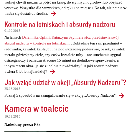
wolnej chwili można tu pójść na kawę, do słynnych ogrodów lub obejrzeć
wystawę. Wszystko dla wszystkich, od ręki i na miejscu. No tak, ale najpierw
trzeba się dostać do środka.
Kontrole na lotniskach i absurdy nadzoru
01.09.2015
Na łamach
Dziennika Opinii, Katarzyna Szymielewicz przedstawia swój
absurd nadzoru – kontrole na lotniskach
: „Dokładnie ten sam przedmiot –
ładowarka, kawałek kabla, but na podwyższonej podeszwie, pasek, kawałek
metalu gdzieś przy ciele, czy coś w kształcie tuby – raz uruchamia sygnał
ostrzegawczy i oznacza stracone 15 minut na dodatkowe sprawdzenie, a
innym razem okazuje się zupełnie niewidzialny”. A jaki absurd nadzoru
uwiera Ciebie najbardziej?
Jak wziąć udział w akcji „Absurdy Nadzoru"?
25.08.2015
Poznaj 5 sposobów na zaangażowanie się w akcję „Absurdy Nadzoru".
Kamera w toalecie
10.09.2015
Nadesłany przez:
F.Sz