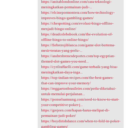
https://anitablondonline.com/cara-teknologi-
meningkatkan-permainan-judi-...
https://elcinepormontera.com/how-technology-
improves-bingo-gambling-games/
https://chespotting.com/evolusi-bingo-offline-
menjadi-bingo-online/
https://deadcelebsbook.com/the-evolution-of-
offline-bingo-to-online-bingo/
https://fiebrerojiblanca.com/game-slot-bertema-
mesir-teratas-yang-perlu-...
https://andresbrenesdeportes.com/top-egyptian-
themed-slot-games-you-need...
https://cyrilraffaelli.com/game-terbaik-yang-bisa-
meningkatkan-daya-inga...
https://top-indian-recipes.com/the-best-games-
that-can-improve-your-memory/
https://reggaetonbrasileiro.com/perlu-diketahui-
untuk-memulai-perjalanan...
https://ponselsamsung.com/need-to-know-to-start-
your-competitive-poker-j...
https://grejeen.com/kapan-harus-melipat-di-
permainan-judi-poker/
https://boydirishdance.com/when-to-fold-in-poker-
gambling-games/