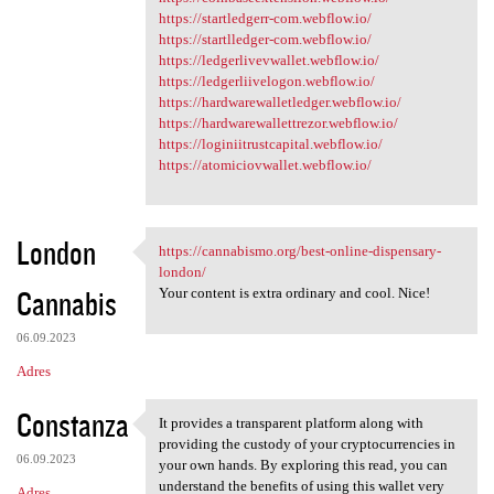
https://startledgerr-com.webflow.io/
https://startlledger-com.webflow.io/
https://ledgerlivevwallet.webflow.io/
https://ledgerliivelogon.webflow.io/
https://hardwarewalletledger.webflow.io/
https://hardwarewallettrezor.webflow.io/
https://loginiitrustcapital.webflow.io/
https://atomiciovwallet.webflow.io/
London
https://cannabismo.org/best-online-dispensary-
https://cannabismo.org/best
london/
Cannabis
Your content is extra ordinary and cool. Nice!
06.09.2023
Adres
Constanza
It provides a transparent platform along with
It provides a transparent
providing the custody of your cryptocurrencies in
06.09.2023
your own hands. By exploring this read, you can
understand the benefits of using this wallet very
Adres