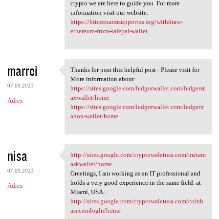
crypto we are here to guide you. For more
information visit our website.
https://bitcoinatmsupportus.org/withdraw-
ethereum-from-safepal-wallet
marrei
Thanks for post this helpful post - Please visit for
Thanks for post this helpful
More information about:
07.09.2023
https://sites.google.com/ledgorwallet.com/ledgerst
axwallet/home
Adres
https://sites.google.com/ledgorwallet.com/ledgern
anox-wallet/home
nisa
http://sites.google.com/cryptowaletusa.com/metam
http://sites.google.com
askwallet/home
07.09.2023
Greetings, I am working as an IT professional and
holds a very good experience in the same field. at
Adres
Miami, USA..
http://sites.google.com/cryptowaletusa.com/coinb
asecomlogln/home