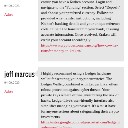
How To Wire Transfer Money To
ensure you have a Kraken account. Login and
04.09.2023
navigate to the "Funding" section. Select "Deposit"
and choose your preferred currency. Follow the
Adres
provided wire transfer instructions, including
Kraken's banking details and your unique reference
code. Initiate the transfer from your bank, ensuring
accurate information. Once received, Kraken will
credit your account accordingly.
https://www.cryptocustomercare.org/how-to-wire-
transfer-money-to-kraken/
jeff marcus
I highly recommend using a Ledger hardware
I highly recommend using a
wallet for securing your cryptocurrencies. The
04.09.2023
Ledger Wallet, combined with Ledger Live, offers
robust protection against cyber threats. Your
Adres
private keys remain offline, minimizing the risk of
hacks. Ledger Live's user-friendly interface also
simplifies managing your assets. It's a must-have
for anyone serious about safeguarding their crypto
investments.
https://sites.google.com/ledgercostart.com/ledgerh
ardwarewallet/home