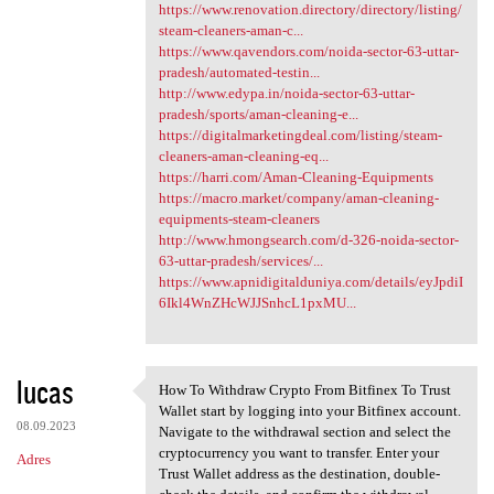
https://www.renovation.directory/directory/listing/
steam-cleaners-aman-c...
https://www.qavendors.com/noida-sector-63-uttar-
pradesh/automated-testin...
http://www.edypa.in/noida-sector-63-uttar-
pradesh/sports/aman-cleaning-e...
https://digitalmarketingdeal.com/listing/steam-
cleaners-aman-cleaning-eq...
https://harri.com/Aman-Cleaning-Equipments
https://macro.market/company/aman-cleaning-
equipments-steam-cleaners
http://www.hmongsearch.com/d-326-noida-sector-
63-uttar-pradesh/services/...
https://www.apnidigitalduniya.com/details/eyJpdiI
6Ikl4WnZHcWJJSnhcL1pxMU...
lucas
How To Withdraw Crypto From Bitfinex To Trust
How To Withdraw Crypto From
Wallet start by logging into your Bitfinex account.
08.09.2023
Navigate to the withdrawal section and select the
cryptocurrency you want to transfer. Enter your
Adres
Trust Wallet address as the destination, double-