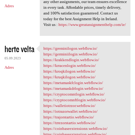
any other assignments, our team ensures excellence
Adres
in every task. Affordable prices, timely delivery,
and 100% satisfaction guaranteed. Contact us
today for the best Assignment Help in Ireland.
Visit us :
https://www.greatassignmenthelp.com/ie/
herte velta
https://greminilogon.webflow.io/
https://greminilogon.webflow
https://germiniilogin.webflow.io/
05.09.2023
https://krakkendlogin.webflow.io/
https://krracenlogin.webflow.io/
Adres
https://kroqkilogon.webflow.io/
https://kruqkilogon.webflow.io/
https://metamaskfclogin.webflow.io/
https://metamaskdrlogin.webflow.io/
https://cryptocomntlogin.webflow.io/
https://cryptocomnftlogin.webflow.io/
https://walletiotrzor.webflow.io/
https://iotrazorwallet.webflow.io/
https://trajorstartio.webflow.io/
https://trrezorstartio.webflow.io/
https://coinbaseextensionn.webflow.io/
https://coinbaseextensiion.webflow.io/