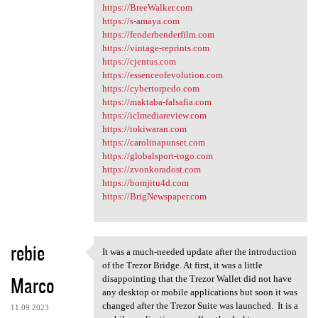
https://BreeWalker.com
https://s-amaya.com
https://fenderbenderfilm.com
https://vintage-reprints.com
https://cjentus.com
https://essenceofevolution.com
https://cybertorpedo.com
https://maktaba-falsafia.com
https://iclmediareview.com
https://tokiwaran.com
https://carolinapunset.com
https://globalsport-togo.com
https://zvonkoradost.com
https://bomjitu4d.com
https://BrigNewspaper.com
rebie
It was a much-needed update after the introduction
It was a much-needed update
of the Trezor Bridge. At first, it was a little
Marco
disappointing that the Trezor Wallet did not have
any desktop or mobile applications but soon it was
changed after the Trezor Suite was launched. It is a
11.09.2023