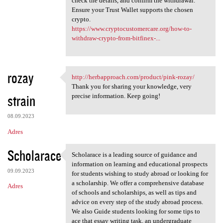
check the details, and confirm the withdrawal.
Ensure your Trust Wallet supports the chosen
crypto.
https://www.cryptocustomercare.org/how-to-
withdraw-crypto-from-bitfinex-...
rozay
http://herbapproach.com/product/pink-rozay/
http://herbapproach.com
Thank you for sharing your knowledge, very
strain
precise information. Keep going!
08.09.2023
Adres
Scholarace
Scholarace is a leading source of guidance and
Scholarace is a leading
information on learning and educational prospects
09.09.2023
for students wishing to study abroad or looking for
a scholarship. We offer a comprehensive database
Adres
of schools and scholarships, as well as tips and
advice on every step of the study abroad process.
We also Guide students looking for some tips to
ace that essay writing task, an undergraduate