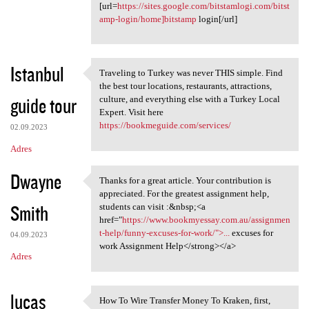
[url=
https://sites.google.com/bitstamlogi.com/bitst
amp-login/home]bitstamp
login[/url]
Istanbul
Traveling to Turkey was never THIS simple. Find
Traveling to Turkey was never
the best tour locations, restaurants, attractions,
guide tour
culture, and everything else with a Turkey Local
Expert. Visit here
https://bookmeguide.com/services/
02.09.2023
Adres
Dwayne
Thanks for a great article. Your contribution is
Thanks for a great article.
appreciated. For the greatest assignment help,
Smith
students can visit :&nbsp;<a
href="
https://www.bookmyessay.com.au/assignmen
t-help/funny-excuses-for-work/">...
excuses for
04.09.2023
work Assignment Help</strong></a>
Adres
lucas
How To Wire Transfer Money To Kraken, first,