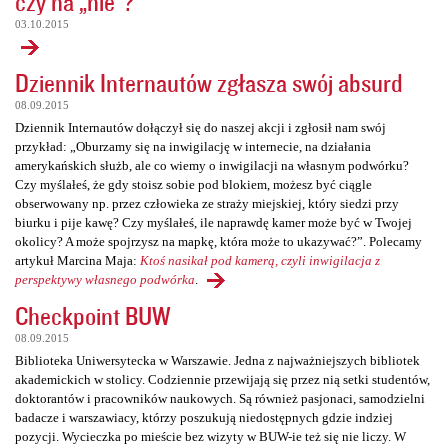
czy na „nie”?
03.10.2015
Dziennik Internautów zgłasza swój absurd
08.09.2015
Dziennik Internautów dołączył się do naszej akcji i zgłosił nam swój
przykład: „Oburzamy się na inwigilację w internecie, na działania
amerykańskich służb, ale co wiemy o inwigilacji na własnym podwórku?
Czy myślałeś, że gdy stoisz sobie pod blokiem, możesz być ciągle
obserwowany np. przez człowieka ze straży miejskiej, który siedzi przy
biurku i pije kawę? Czy myślałeś, ile naprawdę kamer może być w Twojej
okolicy? A może spojrzysz na mapkę, która może to ukazywać?”. Polecamy
artykuł Marcina Maja:
Ktoś nasikał pod kamerą, czyli inwigilacja z
perspektywy własnego podwórka
.
Checkpoint BUW
08.09.2015
Biblioteka Uniwersytecka w Warszawie. Jedna z najważniejszych bibliotek
akademickich w stolicy. Codziennie przewijają się przez nią setki studentów,
doktorantów i pracowników naukowych. Są również pasjonaci, samodzielni
badacze i warszawiacy, którzy poszukują niedostępnych gdzie indziej
pozycji. Wycieczka po mieście bez wizyty w BUW-ie też się nie liczy. W