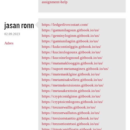
assignment-help
jasan ronn
https://ledgerlivecostart.com/
https://ledgerlivecostart.com
https://gamunilagoun.gitbook.io/us/
02.09.2023
https://geminyloginm.gitbook.io/us/
https://gamiunilagiin.gitbook.io/us/
Adres
https://kukcontinlggin.gitbook.io/us/
https://kucinxlogounx.gitbook.io/us/
https://kucoinelognoud.gitbook.io/us/
https://matamaklooggin.gitbook.io/us/
https://suport-metamaginex.gitbook.io/us/
https://matemasklgine.gitbook.io/us/
https://metamisakwlletz.gitbook.io/us/
https://metmskextsionns.gitbook.io/us/
https://metasakexttoin.gitbook.io/us/
https://cryptcomlginse.gitbook.io/us/
https://cryptoicmlogons.gitbook.io/us/
https://trezurrwallts.gitbook.io/us/
https://trezorrwallutos.gitbook.io/us/
https://trexiorrstarrtio.gitbook.io/us/
https://trezorriostrtsoi.gitbook.io/us/
https://itrustcapitllogin.gitbook.io/us/