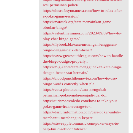
sesi-permainan-poker/
https://doscafesyunamesa.com/how-to-relax-after-
a-poker-game-session/
https://marotek.org/cara-memainkan-game-
obrolan-bingo/
https://valentinewarner.com/2023/09/09/how-to-
play-chat-bingo-game/
https://flybook.biz/cara-menangani-anggaran-
bingo-dengan-baik-dan-benar/
https://www.greatsouthleague.com/how-to-handle-
the-bingo-budget-properly...
https://m-g-i.com/cara-menggunakan-kata-bingo-
dengan-benar-saat-bermain/
https://bloodpunchthemovie.com/how-to-use-
bingo-words-correctly-when-pla...
https://voca-photo.com/cara-mengubah-
permainan-poker-anda-menjadi-luar-b...
https://turismoestoledo.com/how-to-take-your-
poker-game-from-average-to-...
https://darfurinformation.com/cara-poker-untuk-
membantu-membangun-keperc...
https://steveappletonmusic.com/poker-ways-to-
help-build-self-confidence/