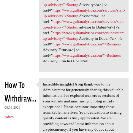
up-advisory/">Startup
Advisory</a> | <a
href="
https://www.gulfanalytica.com/services/start-
up-advisory/">Startup
Advisor</a> | <a
href="
https://www.gulfanalytica.com/services/start-
up-advisory/">Startup
advisor In Dubai</a> | <a
href="
https://www.gulfanalytica.com/services/start-
up-advisory/">Startup
Advisory in Dubai</a> | <a
href="
https://www.gulfanalytica.com/">Business
Advisory Firm</a> | <a
href="
https://www.gulfanalytica.com/">Business
Advisory Firm In Dubai</a>
How To
Incredible insights! A big thank you to the
Incredible insights! A big
Administrator for generously sharing this valuable
Withdraw...
information. I've explored numerous sections of
your website and must say, your blog is truly
exceptional. Please continue imparting these
06.09.2023
remarkable narratives. Your dedication to sharing
Adres
quality content is truly appreciated. We are
providing news and latest information about
cryptocurrency, if you have any doubt about