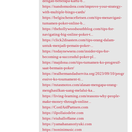
dengan-beberapa-kartu-b...
https://nandomuslera.com/improve-your-strategy-
with-multiple-bingo-cards/
https://belgischeracefietsen.com/tips-menavigasi-
turnamen-poker-online-b...
https://thehollywoodsouthblog.com/tips-for-
navigating-big-online-poker-t...
https://click2disasters.com/tips-orang-dalam-
untuk-menjadi-pemain-poker-...
https://todaynewsera.com/insider-tips-for-
becoming-a-successful-poker-pl...
https://majdona.com/tips-turnamen-ko-progresif-
saat-bermain-poker/
https://realhermandadservita.org/2023/09/10/progr
essive-ko-tournament-ti...
https://rutasmotos.com/alasan-mengapa-orang-
menghasilkan-uang-melalui-ka...
https://living-learning.com/reasons-why-people-
make-money-through-online...
https://CordAidPartners.com
https://ilpollaiodelre.com
https://eiuhalloffame.com
https://yamahananoriyuki.com
https://noninimusic.com