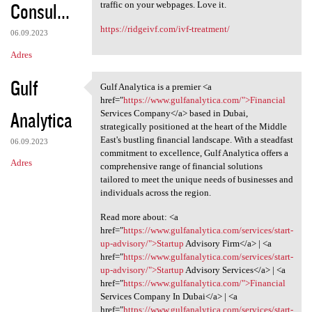
Consul...
traffic on your webpages. Love it.
https://ridgeivf.com/ivf-treatment/
06.09.2023
Adres
Gulf
Gulf Analytica is a premier <a
Gulf Analytica is a premier
href="
https://www.gulfanalytica.com/">Financial
Analytica
Services Company</a> based in Dubai,
strategically positioned at the heart of the Middle
East's bustling financial landscape. With a steadfast
06.09.2023
commitment to excellence, Gulf Analytica offers a
Adres
comprehensive range of financial solutions
tailored to meet the unique needs of businesses and
individuals across the region.
Read more about: <a
href="
https://www.gulfanalytica.com/services/start-
up-advisory/">Startup
Advisory Firm</a> | <a
href="
https://www.gulfanalytica.com/services/start-
up-advisory/">Startup
Advisory Services</a> | <a
href="
https://www.gulfanalytica.com/">Financial
Services Company In Dubai</a> | <a
href="
https://www.gulfanalytica.com/services/start-