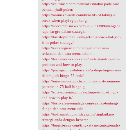
https://caurimart.com/manfaat-istirahat-pada-saat-
bermain-judi-poker/
https://animaxawards.com/benefits-of-taking-a-
break-when-playing-poker-g...
https://scccampusnews.com/2023/09/09/mengenal
-apa-itu-gto-dalam-strategi...
https://laststopforpaul.com/get-to-know-what-gto-
is-in-poker-strategy/
https://isntshegreat.com/pengertian-posisi-
terlambat-dan-cara-memainkann...
https://lesmevesreceptes.com/understanding-late-
position-and-how-to-play...
https://jean-jacques-lafon.com/pola-paling-umum-
dalam-judi-bingo-75-bola/
https://massimomargiotta.com/the-most-common-
patterns-in-75-ball-bingo-g...
https://soisysurseine.com/a-glimpse-into-slingo-
and-how-to-play-it/
https://festivalaereomalaga.com/sekilas-tentang-
slingo-dan-cara-memainka...
https://indianpublicholidays.com/tingkatkan-
strategi-anda-dengan-beberap...
https://buqisi-ruux.com/tingkatkan-strategi-anda-