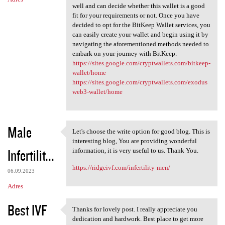
well and can decide whether this wallet is a good
fit for your requirements or not. Once you have
decided to opt for the BitKeep Wallet services, you
can easily create your wallet and begin using it by
navigating the aforementioned methods needed to
embark on your journey with BitKeep.
https://sites.google.com/cryptwallets.com/bitkeep-
wallet/home
https://sites.google.com/cryptwallets.com/exodus
web3-wallet/home
Male
Let's choose the write option for good blog. This is
Let's choose the write option
interesting blog, You are providing wonderful
Infertilit...
information, it is very useful to us. Thank You.
https://ridgeivf.com/infertility-men/
06.09.2023
Adres
Best IVF
Thanks for lovely post. I really appreciate you
Thanks for lovely post. I
dedication and hardwork. Best place to get more