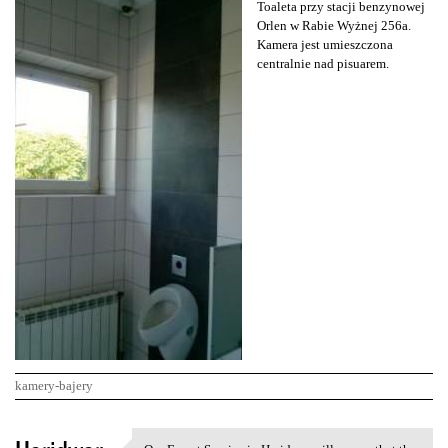
Toaleta przy stacji benzynowej
Orlen w Rabie Wyżnej 256a.
Kamera jest umieszczona
centralnie nad pisuarem.
kamery-bajery
K