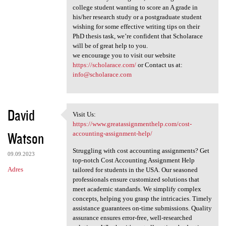
college student wanting to score an A grade in
his/her research study or a postgraduate student
wishing for some effective writing tips on their
PhD thesis task, we’re confident that Scholarace
will be of great help to you.
we encourage you to visit our website
https://scholarace.com/
or Contact us at:
info@scholarace.com
David
Visit Us:
Visit Us: https://www
https://www.greatassignmenthelp.com/cost-
Watson
accounting-assignment-help/
Struggling with cost accounting assignments? Get
09.09.2023
top-notch Cost Accounting Assignment Help
Adres
tailored for students in the USA. Our seasoned
professionals ensure customized solutions that
meet academic standards. We simplify complex
concepts, helping you grasp the intricacies. Timely
assistance guarantees on-time submissions. Quality
assurance ensures error-free, well-researched