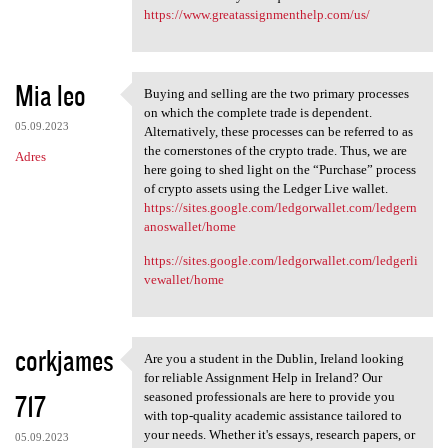
https://www.greatassignmenthelp.com/us/
Mia leo
Buying and selling are the two primary processes
Buying and selling are the
on which the complete trade is dependent.
05.09.2023
Alternatively, these processes can be referred to as
the cornerstones of the crypto trade. Thus, we are
Adres
here going to shed light on the “Purchase” process
of crypto assets using the Ledger Live wallet.
https://sites.google.com/ledgorwallet.com/ledgern
anoswallet/home
https://sites.google.com/ledgorwallet.com/ledgerli
vewallet/home
corkjames
Are you a student in the Dublin, Ireland looking
Are you a student in the
for reliable Assignment Help in Ireland? Our
717
seasoned professionals are here to provide you
with top-quality academic assistance tailored to
your needs. Whether it's essays, research papers, or
05.09.2023