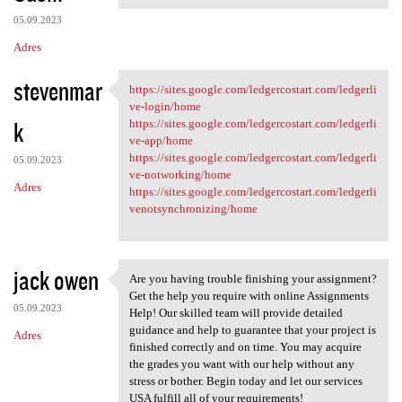
05.09.2023
Adres
stevenmar
https://sites.google.com/ledgercostart.com/ledgerli
https://sites.google.com
ve-login/home
k
https://sites.google.com/ledgercostart.com/ledgerli
ve-app/home
https://sites.google.com/ledgercostart.com/ledgerli
05.09.2023
ve-notworking/home
Adres
https://sites.google.com/ledgercostart.com/ledgerli
venotsynchronizing/home
jack owen
Are you having trouble finishing your assignment?
Are you having trouble
Get the help you require with online Assignments
05.09.2023
Help! Our skilled team will provide detailed
guidance and help to guarantee that your project is
Adres
finished correctly and on time. You may acquire
the grades you want with our help without any
stress or bother. Begin today and let our services
USA fulfill all of your requirements!