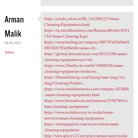
Arman
https://noida.yalwa.in/ID_141289325/Aman-
https://noida.yalwa.in/ID
Cleaning-Equipments.html
Malik
https://in.enrollbusiness.com/BusinessProfile/6351
116/Aman-Cleaning-Equi...
https://www.hotfrog.in/company/fd0747e82b9fa02
08.09.2023
6f6782b765e66eb9c/aman-cle...
Adres
https://global.showmelocal.com/36523199-aman-
cleaning-equipments-pvt-ltd...
https://www.2findlocal.com/b/14899330/aman-
cleaning-equipments-noida-sec...
https://bharathlisting.com/listing/state-slug/city-
slug/Cleaning-Product...
https://www.eindiabusiness.com/company/433688
/aman-cleaning-equipments.html
https://www.brownbook.net/business/51987865/a
man-cleaning-equipments/
https://www.techdirectory.io/noida/home-
services/aman-cleaning-equipments
https://startupxplore.com/en/investors/aman-
cleaning-equipments
http://www.place123.net/place/arman-saini-noida-