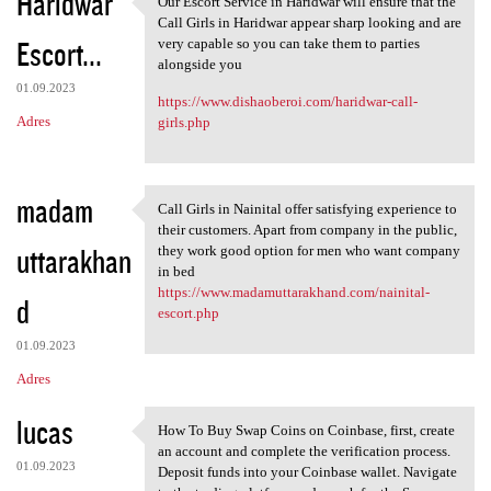
Haridwar
Our Escort Service in Haridwar will ensure that the
Our Escort Service in
o
Call Girls in Haridwar appear sharp looking and are
Escort...
m
very capable so you can take them to parties
alongside you
e
01.09.2023
https://www.dishaoberoi.com/haridwar-call-
n
Adres
girls.php
t
a
r
madam
Call Girls in Nainital offer satisfying experience to
Call Girls in Nainital offer
z
their customers. Apart from company in the public,
uttarakhan
they work good option for men who want company
e
in bed
https://www.madamuttarakhand.com/nainital-
d
escort.php
01.09.2023
Adres
lucas
How To Buy Swap Coins on Coinbase, first, create
How To Buy Swap Coins on
an account and complete the verification process.
01.09.2023
Deposit funds into your Coinbase wallet. Navigate