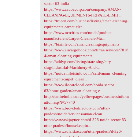
sector-63-india
https://www.zaubacorp.com/company/AMAN-
CLEANING-EQUIPMENTS-PRIVATE-LIMIT...
https://trueen.com/business/listing/aman-cleaning-
equipments-carpet-clea...
https://www.ncrcities.com/noida/product-
manufacturers/Carpet-Cleaners-Ma...
https://bizinfe.com/amancleaningequipments
https://www.aircargobook.com/firms/services/7816
4/aman-cleaning-equipments
https://addyp.com/listing/state-slug/city-
slug/Industrial-Machinery-And-...
https://noida.infoisinfo.co.in/card/aman_cleaning_
equipmentscarpet_clean...
https://www.ilocatelocal.com/noida-sector-
63/home-garden/aman-cleaning-e...
http://entireindia.com/yellowpages/businessinform
ation.asp?i=57740
https://www.bicycledirectory.com/uttar-
pradesh/noida/services/aman-clean...
http://www.askjaynee.com/d-326-noida-sector-63-
uttar-pradesh/housekeepin...
https://www.solartize.com/uttar-pradesh/d-326-