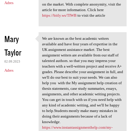
Adres
on the market. With complete anonymity, visit the
article for more information. Click here
https://bitly.ws/TIWB
to visit the article
Mary
We are known as the best academic writers
We are known as the best
available and have four years of expertise in the
Taylor
UK assignment assistance market. The best
assignment writers are available from our staff of
talented authors. so that you may impress your
02.09.2023
teachers with a well-written project and receive A+
Adres
grades. Please describe your assignment in full, and
we'll do our best to suit your needs. We can also
help you with the My assignment help creation of
thesis statements, case study summaries, essays,
assignments, and other academic writing projects.
You can get in touch with us if you need help with
any kind of academic writing, and we'll be happy
to help.Students mostly make many mistakes in
doing their assignments because of a lack of
knowledge.
https://www.instantassignmenthelp.com/my-