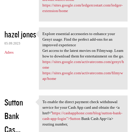
https://sites.google.com/ledgercostart.com/ledger-
extension/home
hazel jones
Explore essential accessories to enhance your
Explore essential accessories
Genyt usage. Find the perfect add-ons for an
05.09.2023
improved experience
Get access to the latest movies on Filmywap. Learn
Adres
how to download them for entertainment on the go.
https://sites.google.com/activatecoms.com/genyt/h
ome
https://sites.google.com/activatecoms.com/filmyw
ap/home
Sutton
To enable the direct payment check withdrawal
To enable the direct payment
service for your Cash App card and obtain the <a
Bank
href="
https://cashapphone.com/blog/sutton-bank-
cash-app-login">Sutton
Bank Cash App</a>
routing number,
Cas...