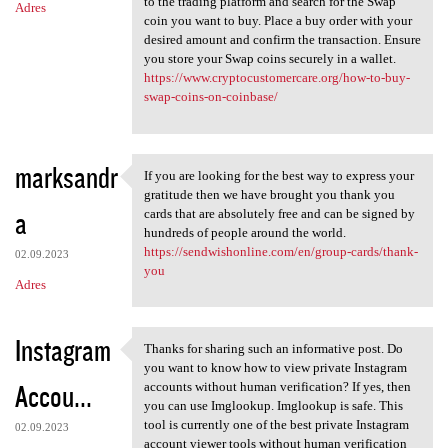
to the trading platform and search for the Swap
Adres
coin you want to buy. Place a buy order with your
desired amount and confirm the transaction. Ensure
you store your Swap coins securely in a wallet.
https://www.cryptocustomercare.org/how-to-buy-
swap-coins-on-coinbase/
marksandr
If you are looking for the best way to express your
If you are looking for the
gratitude then we have brought you thank you
a
cards that are absolutely free and can be signed by
hundreds of people around the world.
https://sendwishonline.com/en/group-cards/thank-
02.09.2023
you
Adres
Instagram
Thanks for sharing such an informative post. Do
Thanks for sharing such an
you want to know how to view private Instagram
Accou...
accounts without human verification? If yes, then
you can use Imglookup. Imglookup is safe. This
tool is currently one of the best private Instagram
02.09.2023
account viewer tools without human verification