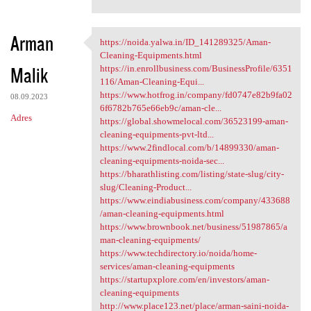
Arman
https://noida.yalwa.in/ID_141289325/Aman-
https://noida.yalwa.in/ID
Cleaning-Equipments.html
Malik
https://in.enrollbusiness.com/BusinessProfile/6351
116/Aman-Cleaning-Equi...
https://www.hotfrog.in/company/fd0747e82b9fa02
08.09.2023
6f6782b765e66eb9c/aman-cle...
Adres
https://global.showmelocal.com/36523199-aman-
cleaning-equipments-pvt-ltd...
https://www.2findlocal.com/b/14899330/aman-
cleaning-equipments-noida-sec...
https://bharathlisting.com/listing/state-slug/city-
slug/Cleaning-Product...
https://www.eindiabusiness.com/company/433688
/aman-cleaning-equipments.html
https://www.brownbook.net/business/51987865/a
man-cleaning-equipments/
https://www.techdirectory.io/noida/home-
services/aman-cleaning-equipments
https://startupxplore.com/en/investors/aman-
cleaning-equipments
http://www.place123.net/place/arman-saini-noida-