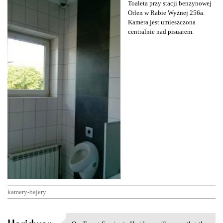
Toaleta przy stacji benzynowej
Orlen w Rabie Wyżnej 256a.
Kamera jest umieszczona
centralnie nad pisuarem.
kamery-bajery
K