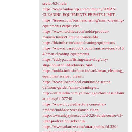
sector-63-india
https://www.zaubacorp.com/company/AMAN-
CLEANING-EQUIPMENTS-PRIVATE-LIMIT...
https://trueen.com/business/listing/aman-cleaning-
equipments-carpet-clea...
https://www.ncrcities.com/noida/product-
manufacturers/Carpet-Cleaners-Ma...
https://bizinfe.com/amancleaningequipments
https://www.aircargobook.com/firms/services/7816
4/aman-cleaning-equipments
https://addyp.com/listing/state-slug/city-
slug/Industrial-Machinery-And-...
https://noida.infoisinfo.co.in/card/aman_cleaning_
equipmentscarpet_clean...
https://www.ilocatelocal.com/noida-sector-
63/home-garden/aman-cleaning-e...
http://entireindia.com/yellowpages/businessinform
ation.asp?i=57740
https://www.bicycledirectory.com/uttar-
pradesh/noida/services/aman-clean...
http://www.askjaynee.com/d-326-noida-sector-63-
uttar-pradesh/housekeepin...
https://www.solartize.com/uttar-pradesh/d-326-