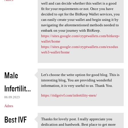
well and can decide whether this wallet is a good
fit for your requirements or not. Once you have
decided to opt for the BitKeep Wallet services, you
can easily create your wallet and begin using it by
navigating the aforementioned methods needed to
embark on your journey with BitKeep.
https://sites.google.com/cryptwallets.com/bitkeep-
wallet/home
https://sites.google.com/cryptwallets.com/exodus
web3-wallet/home
Male
Let's choose the write option for good blog. This is
Let's choose the write option
interesting blog, You are providing wonderful
Infertilit...
information, it is very useful to us. Thank You.
https://ridgeivf.com/infertility-men/
06.09.2023
Adres
Best IVF
Thanks for lovely post. I really appreciate you
Thanks for lovely post. I
dedication and hardwork. Best place to get more