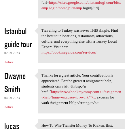
[url=
https://sites.google.com/bitstamlogi.com/bitst
amp-login/home]bitstamp
login[/url]
Istanbul
Traveling to Turkey was never THIS simple. Find
Traveling to Turkey was never
the best tour locations, restaurants, attractions,
guide tour
culture, and everything else with a Turkey Local
Expert. Visit here
https://bookmeguide.com/services/
02.09.2023
Adres
Dwayne
Thanks for a great article. Your contribution is
Thanks for a great article.
appreciated. For the greatest assignment help,
Smith
students can visit :&nbsp;<a
href="
https://www.bookmyessay.com.au/assignmen
t-help/funny-excuses-for-work/">...
excuses for
04.09.2023
work Assignment Help</strong></a>
Adres
lucas
How To Wire Transfer Money To Kraken, first,