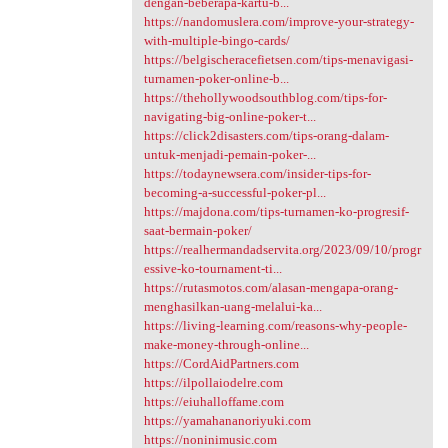
dengan-beberapa-kartu-b...
https://nandomuslera.com/improve-your-strategy-
with-multiple-bingo-cards/
https://belgischeracefietsen.com/tips-menavigasi-
turnamen-poker-online-b...
https://thehollywoodsouthblog.com/tips-for-
navigating-big-online-poker-t...
https://click2disasters.com/tips-orang-dalam-
untuk-menjadi-pemain-poker-...
https://todaynewsera.com/insider-tips-for-
becoming-a-successful-poker-pl...
https://majdona.com/tips-turnamen-ko-progresif-
saat-bermain-poker/
https://realhermandadservita.org/2023/09/10/progr
essive-ko-tournament-ti...
https://rutasmotos.com/alasan-mengapa-orang-
menghasilkan-uang-melalui-ka...
https://living-learning.com/reasons-why-people-
make-money-through-online...
https://CordAidPartners.com
https://ilpollaiodelre.com
https://eiuhalloffame.com
https://yamahananoriyuki.com
https://noninimusic.com