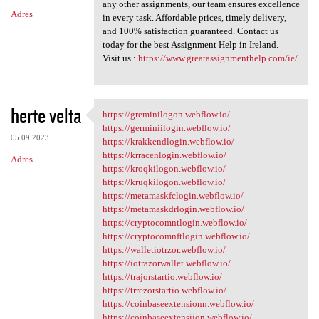
any other assignments, our team ensures excellence
Adres
in every task. Affordable prices, timely delivery,
and 100% satisfaction guaranteed. Contact us
today for the best Assignment Help in Ireland.
Visit us :
https://www.greatassignmenthelp.com/ie/
herte velta
https://greminilogon.webflow.io/
https://greminilogon.webflow
https://germiniilogin.webflow.io/
05.09.2023
https://krakkendlogin.webflow.io/
https://krracenlogin.webflow.io/
Adres
https://kroqkilogon.webflow.io/
https://kruqkilogon.webflow.io/
https://metamaskfclogin.webflow.io/
https://metamaskdrlogin.webflow.io/
https://cryptocomntlogin.webflow.io/
https://cryptocomnftlogin.webflow.io/
https://walletiotrzor.webflow.io/
https://iotrazorwallet.webflow.io/
https://trajorstartio.webflow.io/
https://trrezorstartio.webflow.io/
https://coinbaseextensionn.webflow.io/
https://coinbaseextensiion.webflow.io/