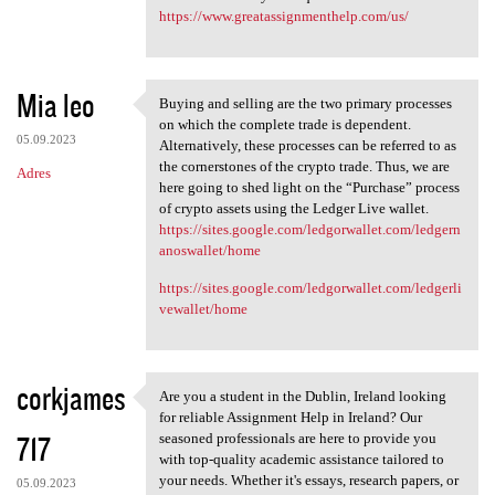
https://www.greatassignmenthelp.com/us/
Mia leo
Buying and selling are the two primary processes
Buying and selling are the
on which the complete trade is dependent.
05.09.2023
Alternatively, these processes can be referred to as
the cornerstones of the crypto trade. Thus, we are
Adres
here going to shed light on the “Purchase” process
of crypto assets using the Ledger Live wallet.
https://sites.google.com/ledgorwallet.com/ledgern
anoswallet/home
https://sites.google.com/ledgorwallet.com/ledgerli
vewallet/home
corkjames
Are you a student in the Dublin, Ireland looking
Are you a student in the
for reliable Assignment Help in Ireland? Our
717
seasoned professionals are here to provide you
with top-quality academic assistance tailored to
your needs. Whether it's essays, research papers, or
05.09.2023