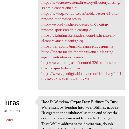
https://www.renovation.directory/directory/listing/
steam-cleaners-aman-c...
https://www.qavendors.com/noida-sector-63-uttar-
pradesh/automated-testin...
http://www.edypa.in/noida-sector-63-uttar-
pradesh/sports/aman-cleaning-e...
https://digitalmarketingdeal.com/listing/steam-
cleaners-aman-cleaning-eq...
https://harri.com/Aman-Cleaning-Equipments
https://macro.market/company/aman-cleaning-
equipments-steam-cleaners
http://www.hmongsearch.com/d-326-noida-sector-
63-uttar-pradesh/services/...
https://www.apnidigitalduniya.com/details/eyJpdiI
6Ikl4WnZHcWJJSnhcL1pxMU...
lucas
How To Withdraw Crypto From Bitfinex To Trust
How To Withdraw Crypto From
Wallet start by logging into your Bitfinex account.
08.09.2023
Navigate to the withdrawal section and select the
cryptocurrency you want to transfer. Enter your
Adres
Trust Wallet address as the destination, double-