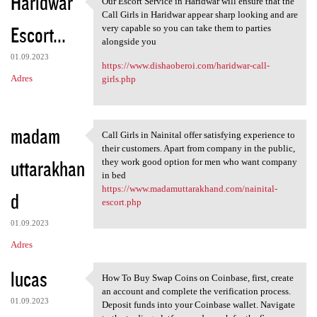
Haridwar
Our Escort Service in Haridwar will ensure that the
Our Escort Service in
o
Call Girls in Haridwar appear sharp looking and are
Escort...
m
very capable so you can take them to parties
alongside you
e
01.09.2023
https://www.dishaoberoi.com/haridwar-call-
n
Adres
girls.php
t
a
r
madam
Call Girls in Nainital offer satisfying experience to
Call Girls in Nainital offer
z
their customers. Apart from company in the public,
uttarakhan
they work good option for men who want company
e
in bed
https://www.madamuttarakhand.com/nainital-
d
escort.php
01.09.2023
Adres
lucas
How To Buy Swap Coins on Coinbase, first, create
How To Buy Swap Coins on
an account and complete the verification process.
01.09.2023
Deposit funds into your Coinbase wallet. Navigate