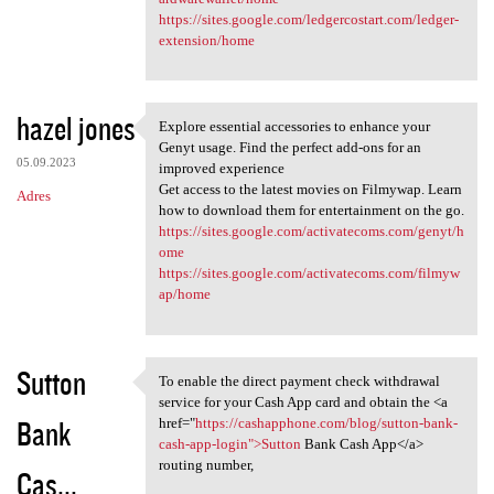
https://sites.google.com/ledgercostart.com/ledger-
extension/home
hazel jones
Explore essential accessories to enhance your
Explore essential accessories
Genyt usage. Find the perfect add-ons for an
05.09.2023
improved experience
Get access to the latest movies on Filmywap. Learn
Adres
how to download them for entertainment on the go.
https://sites.google.com/activatecoms.com/genyt/h
ome
https://sites.google.com/activatecoms.com/filmyw
ap/home
Sutton
To enable the direct payment check withdrawal
To enable the direct payment
service for your Cash App card and obtain the <a
Bank
href="
https://cashapphone.com/blog/sutton-bank-
cash-app-login">Sutton
Bank Cash App</a>
routing number,
Cas...