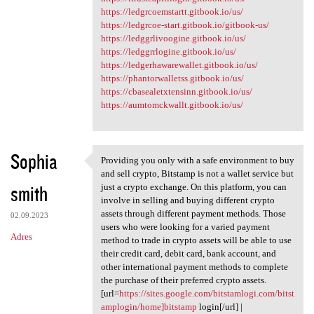
https://ledgrcoemstartt.gitbook.io/us/
https://ledgrcoe-start.gitbook.io/gitbook-us/
https://ledggrlivoogine.gitbook.io/us/
https://ledggrrlogine.gitbook.io/us/
https://ledgerhawarewallet.gitbook.io/us/
https://phantorwalletss.gitbook.io/us/
https://cbasealetxtensinn.gitbook.io/us/
https://aumtomckwallt.gitbook.io/us/
Sophia
Providing you only with a safe environment to buy
Providing you only with a
and sell crypto, Bitstamp is not a wallet service but
smith
just a crypto exchange. On this platform, you can
involve in selling and buying different crypto
assets through different payment methods. Those
02.09.2023
users who were looking for a varied payment
Adres
method to trade in crypto assets will be able to use
their credit card, debit card, bank account, and
other international payment methods to complete
the purchase of their preferred crypto assets.
[url=
https://sites.google.com/bitstamlogi.com/bitst
amplogin/home]bitstamp
login[/url] |