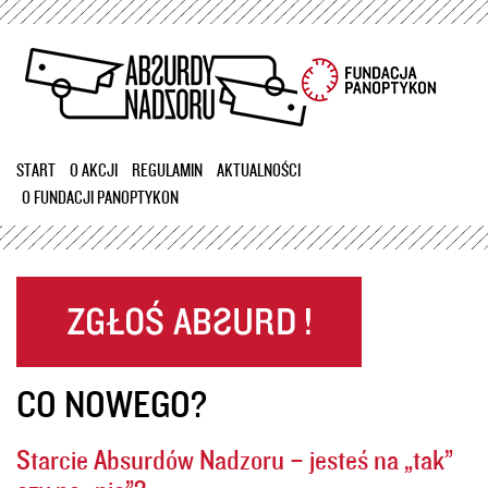
Przejdź
do
treści
START
O AKCJI
REGULAMIN
AKTUALNOŚCI
O FUNDACJI PANOPTYKON
CO NOWEGO?
Starcie Absurdów Nadzoru – jesteś na „tak”