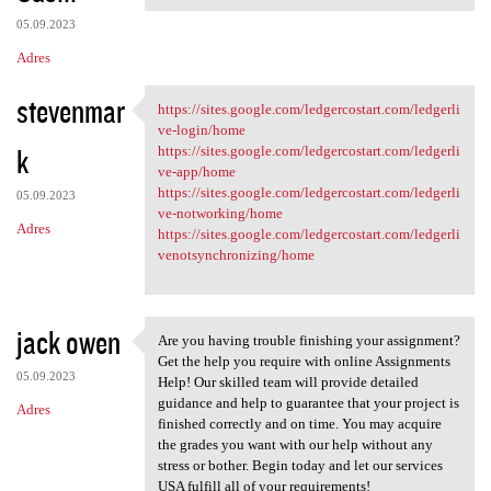
05.09.2023
Adres
stevenmar
https://sites.google.com/ledgercostart.com/ledgerli
https://sites.google.com
ve-login/home
k
https://sites.google.com/ledgercostart.com/ledgerli
ve-app/home
https://sites.google.com/ledgercostart.com/ledgerli
05.09.2023
ve-notworking/home
Adres
https://sites.google.com/ledgercostart.com/ledgerli
venotsynchronizing/home
jack owen
Are you having trouble finishing your assignment?
Are you having trouble
Get the help you require with online Assignments
05.09.2023
Help! Our skilled team will provide detailed
guidance and help to guarantee that your project is
Adres
finished correctly and on time. You may acquire
the grades you want with our help without any
stress or bother. Begin today and let our services
USA fulfill all of your requirements!