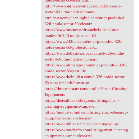
noida-sector-63/electricia...
http://www.southeastvalley.com/d-326-noida-
sector-63-uttar-pradesh/home-...
http://www.mycleaningbid.com/uttar-pradesh/d-
326-noida-sector-63/cleanin...
https://www.businesssoftwarehelp.com/uttar-
pradesh/d-326-noida-sector-63...
https://www.242hub.com/uttar-pradesh/d-326-
noida-sector-63/professional-...
https://www.dobusinesslocal.com/d-326-noida-
sector-63-uttar-pradesh/comm...
https://www.plrtherapy.com/uttar-pradesh/d-326-
noida-sector-63/past-life...
https://www.thelululist.com/d-326-noida-sector-
63-uttar-pradesh/brown-an...
https://the-corporate.com/profile/Aman-Cleaning-
Equipments
https://therealblackfriday.com/listing/aman-
cleaning-equipments-carpet-c...
https://hindustanlink.com/listing/aman-cleaning-
equipments-carpet-cleaners/
https://www.dibiz.com/amancleaningequips
https://www.touchafro.com/listing/aman-cleaning-
equipments-carpet-cleaners/