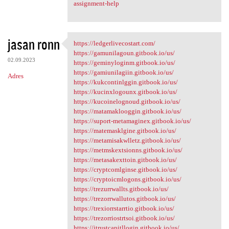
assignment-help
jasan ronn
https://ledgerlivecostart.com/
https://ledgerlivecostart.com
https://gamunilagoun.gitbook.io/us/
02.09.2023
https://geminyloginm.gitbook.io/us/
https://gamiunilagiin.gitbook.io/us/
Adres
https://kukcontinlggin.gitbook.io/us/
https://kucinxlogounx.gitbook.io/us/
https://kucoinelognoud.gitbook.io/us/
https://matamaklooggin.gitbook.io/us/
https://suport-metamaginex.gitbook.io/us/
https://matemasklgine.gitbook.io/us/
https://metamisakwlletz.gitbook.io/us/
https://metmskextsionns.gitbook.io/us/
https://metasakexttoin.gitbook.io/us/
https://cryptcomlginse.gitbook.io/us/
https://cryptoicmlogons.gitbook.io/us/
https://trezurrwallts.gitbook.io/us/
https://trezorrwallutos.gitbook.io/us/
https://trexiorrstarrtio.gitbook.io/us/
https://trezorriostrtsoi.gitbook.io/us/
https://itrustcapitllogin.gitbook.io/us/