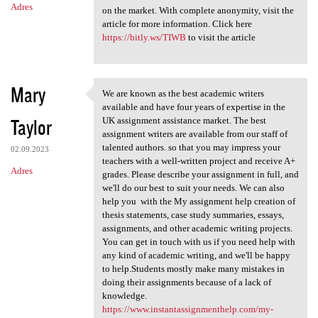
Adres
on the market. With complete anonymity, visit the
article for more information. Click here
https://bitly.ws/TIWB
to visit the article
Mary
We are known as the best academic writers
We are known as the best
available and have four years of expertise in the
Taylor
UK assignment assistance market. The best
assignment writers are available from our staff of
talented authors. so that you may impress your
02.09.2023
teachers with a well-written project and receive A+
Adres
grades. Please describe your assignment in full, and
we'll do our best to suit your needs. We can also
help you with the My assignment help creation of
thesis statements, case study summaries, essays,
assignments, and other academic writing projects.
You can get in touch with us if you need help with
any kind of academic writing, and we'll be happy
to help.Students mostly make many mistakes in
doing their assignments because of a lack of
knowledge.
https://www.instantassignmenthelp.com/my-