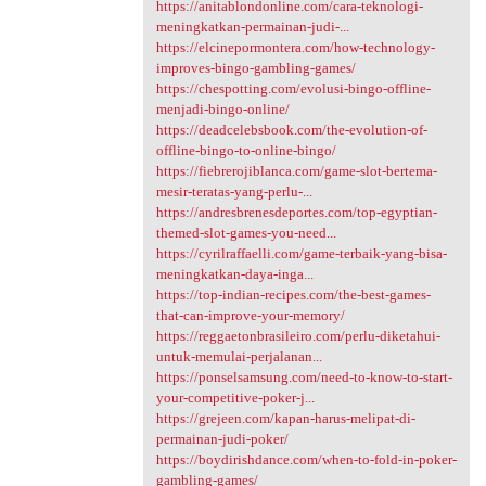
https://anitablondonline.com/cara-teknologi-
meningkatkan-permainan-judi-...
https://elcinepormontera.com/how-technology-
improves-bingo-gambling-games/
https://chespotting.com/evolusi-bingo-offline-
menjadi-bingo-online/
https://deadcelebsbook.com/the-evolution-of-
offline-bingo-to-online-bingo/
https://fiebrerojiblanca.com/game-slot-bertema-
mesir-teratas-yang-perlu-...
https://andresbrenesdeportes.com/top-egyptian-
themed-slot-games-you-need...
https://cyrilraffaelli.com/game-terbaik-yang-bisa-
meningkatkan-daya-inga...
https://top-indian-recipes.com/the-best-games-
that-can-improve-your-memory/
https://reggaetonbrasileiro.com/perlu-diketahui-
untuk-memulai-perjalanan...
https://ponselsamsung.com/need-to-know-to-start-
your-competitive-poker-j...
https://grejeen.com/kapan-harus-melipat-di-
permainan-judi-poker/
https://boydirishdance.com/when-to-fold-in-poker-
gambling-games/