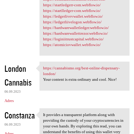
https://startledgerr-com.webflow.io/
https://startlledger-com.webflow.io/
https://ledgerlivevwallet.webflow.io/
https://ledgerliivelogon.webflow.io/
https://hardwarewalletledger.webflow.io/
https://hardwarewallettrezor.webflow.io/
https://loginiitrustcapital.webflow.io/
https://atomiciovwallet.webflow.io/
London
https://cannabismo.org/best-online-dispensary-
https://cannabismo.org/best
london/
Cannabis
Your content is extra ordinary and cool. Nice!
06.09.2023
Adres
Constanza
It provides a transparent platform along with
It provides a transparent
providing the custody of your cryptocurrencies in
06.09.2023
your own hands. By exploring this read, you can
understand the benefits of using this wallet very
Adres