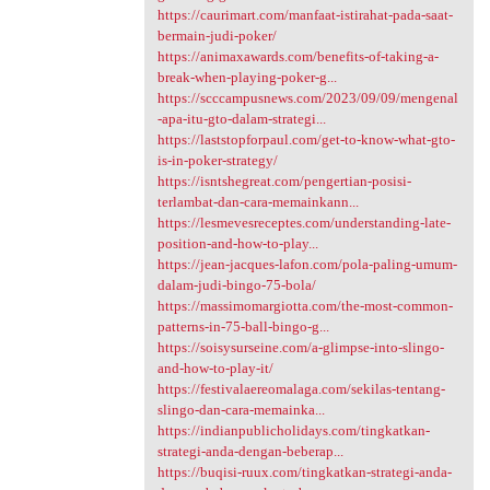
https://caurimart.com/manfaat-istirahat-pada-saat-
bermain-judi-poker/
https://animaxawards.com/benefits-of-taking-a-
break-when-playing-poker-g...
https://scccampusnews.com/2023/09/09/mengenal
-apa-itu-gto-dalam-strategi...
https://laststopforpaul.com/get-to-know-what-gto-
is-in-poker-strategy/
https://isntshegreat.com/pengertian-posisi-
terlambat-dan-cara-memainkann...
https://lesmevesreceptes.com/understanding-late-
position-and-how-to-play...
https://jean-jacques-lafon.com/pola-paling-umum-
dalam-judi-bingo-75-bola/
https://massimomargiotta.com/the-most-common-
patterns-in-75-ball-bingo-g...
https://soisysurseine.com/a-glimpse-into-slingo-
and-how-to-play-it/
https://festivalaereomalaga.com/sekilas-tentang-
slingo-dan-cara-memainka...
https://indianpublicholidays.com/tingkatkan-
strategi-anda-dengan-beberap...
https://buqisi-ruux.com/tingkatkan-strategi-anda-