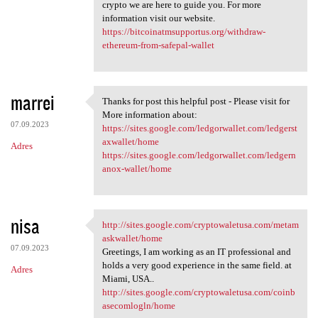
crypto we are here to guide you. For more
information visit our website.
https://bitcoinatmsupportus.org/withdraw-
ethereum-from-safepal-wallet
marrei
Thanks for post this helpful post - Please visit for
Thanks for post this helpful
More information about:
07.09.2023
https://sites.google.com/ledgorwallet.com/ledgerst
axwallet/home
Adres
https://sites.google.com/ledgorwallet.com/ledgern
anox-wallet/home
nisa
http://sites.google.com/cryptowaletusa.com/metam
http://sites.google.com
askwallet/home
07.09.2023
Greetings, I am working as an IT professional and
holds a very good experience in the same field. at
Adres
Miami, USA..
http://sites.google.com/cryptowaletusa.com/coinb
asecomlogln/home