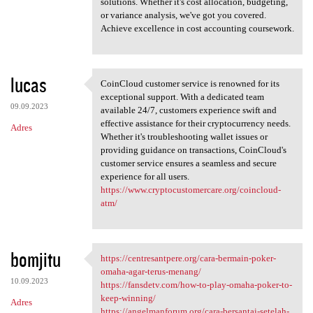
solutions. Whether it's cost allocation, budgeting,
or variance analysis, we've got you covered.
Achieve excellence in cost accounting coursework.
lucas
CoinCloud customer service is renowned for its
CoinCloud customer service is
exceptional support. With a dedicated team
09.09.2023
available 24/7, customers experience swift and
effective assistance for their cryptocurrency needs.
Adres
Whether it's troubleshooting wallet issues or
providing guidance on transactions, CoinCloud's
customer service ensures a seamless and secure
experience for all users.
https://www.cryptocustomercare.org/coincloud-
atm/
bomjitu
https://centresantpere.org/cara-bermain-poker-
https://centresantpere.org
omaha-agar-terus-menang/
10.09.2023
https://fansdetv.com/how-to-play-omaha-poker-to-
keep-winning/
Adres
https://angelmanforum.org/cara-bersantai-setelah-