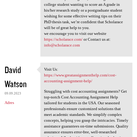
college student wanting to score an A grade in
his/her research study or a postgraduate student
wishing for some effective writing tips on their
PhD thesis task, we’re confident that Scholarace
will be of great help to you.
we encourage you to visit our website
https://scholarace.com/
or Contact us at:
info@scholarace.com
David
Visit Us:
Visit Us: https://www
https://www.greatassignmenthelp.com/cost-
Watson
accounting-assignment-help/
Struggling with cost accounting assignments? Get
09.09.2023
top-notch Cost Accounting Assignment Help
Adres
tailored for students in the USA. Our seasoned
professionals ensure customized solutions that
meet academic standards. We simplify complex
concepts, helping you grasp the intricacies. Timely
assistance guarantees on-time submissions. Quality
assurance ensures error-free, well-researched