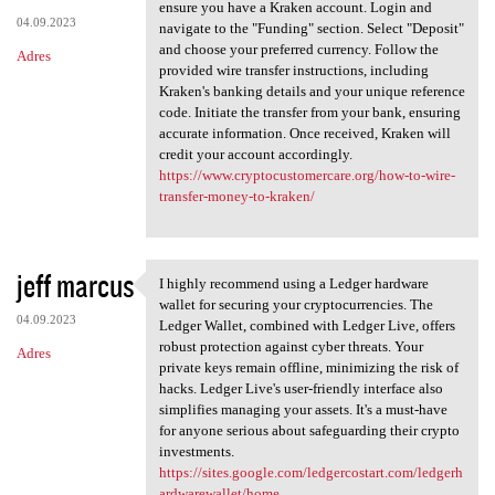
How To Wire Transfer Money To
ensure you have a Kraken account. Login and
04.09.2023
navigate to the "Funding" section. Select "Deposit"
and choose your preferred currency. Follow the
Adres
provided wire transfer instructions, including
Kraken's banking details and your unique reference
code. Initiate the transfer from your bank, ensuring
accurate information. Once received, Kraken will
credit your account accordingly.
https://www.cryptocustomercare.org/how-to-wire-
transfer-money-to-kraken/
jeff marcus
I highly recommend using a Ledger hardware
I highly recommend using a
wallet for securing your cryptocurrencies. The
04.09.2023
Ledger Wallet, combined with Ledger Live, offers
robust protection against cyber threats. Your
Adres
private keys remain offline, minimizing the risk of
hacks. Ledger Live's user-friendly interface also
simplifies managing your assets. It's a must-have
for anyone serious about safeguarding their crypto
investments.
https://sites.google.com/ledgercostart.com/ledgerh
ardwarewallet/home