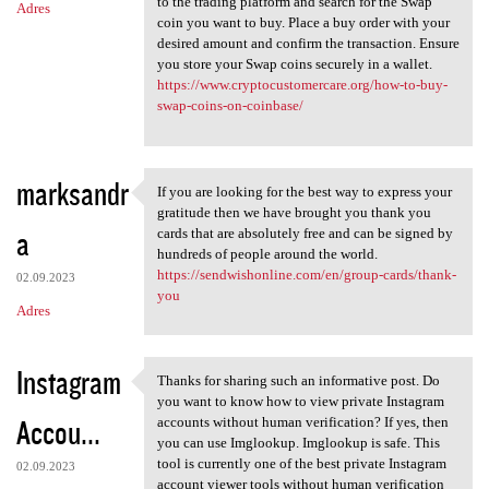
to the trading platform and search for the Swap
Adres
coin you want to buy. Place a buy order with your
desired amount and confirm the transaction. Ensure
you store your Swap coins securely in a wallet.
https://www.cryptocustomercare.org/how-to-buy-
swap-coins-on-coinbase/
marksandr
If you are looking for the best way to express your
If you are looking for the
gratitude then we have brought you thank you
a
cards that are absolutely free and can be signed by
hundreds of people around the world.
https://sendwishonline.com/en/group-cards/thank-
02.09.2023
you
Adres
Instagram
Thanks for sharing such an informative post. Do
Thanks for sharing such an
you want to know how to view private Instagram
Accou...
accounts without human verification? If yes, then
you can use Imglookup. Imglookup is safe. This
tool is currently one of the best private Instagram
02.09.2023
account viewer tools without human verification