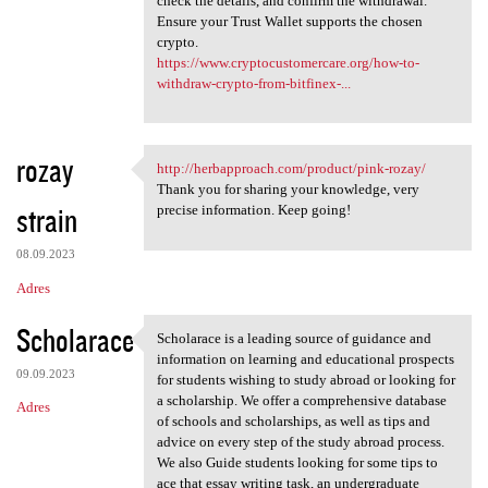
check the details, and confirm the withdrawal.
Ensure your Trust Wallet supports the chosen
crypto.
https://www.cryptocustomercare.org/how-to-
withdraw-crypto-from-bitfinex-...
rozay
http://herbapproach.com/product/pink-rozay/
http://herbapproach.com
Thank you for sharing your knowledge, very
strain
precise information. Keep going!
08.09.2023
Adres
Scholarace
Scholarace is a leading source of guidance and
Scholarace is a leading
information on learning and educational prospects
09.09.2023
for students wishing to study abroad or looking for
a scholarship. We offer a comprehensive database
Adres
of schools and scholarships, as well as tips and
advice on every step of the study abroad process.
We also Guide students looking for some tips to
ace that essay writing task, an undergraduate