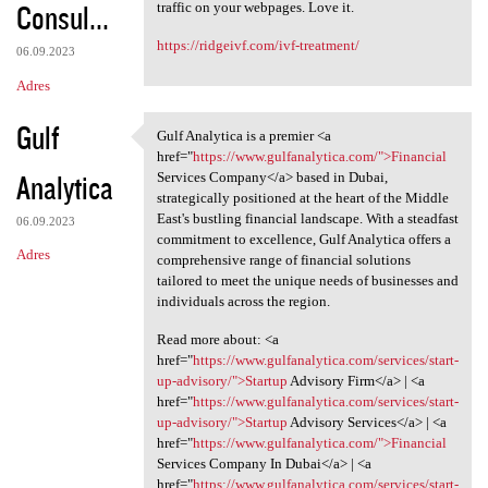
Consul...
traffic on your webpages. Love it.
https://ridgeivf.com/ivf-treatment/
06.09.2023
Adres
Gulf
Gulf Analytica is a premier <a
Gulf Analytica is a premier
href="
https://www.gulfanalytica.com/">Financial
Analytica
Services Company</a> based in Dubai,
strategically positioned at the heart of the Middle
East's bustling financial landscape. With a steadfast
06.09.2023
commitment to excellence, Gulf Analytica offers a
Adres
comprehensive range of financial solutions
tailored to meet the unique needs of businesses and
individuals across the region.
Read more about: <a
href="
https://www.gulfanalytica.com/services/start-
up-advisory/">Startup
Advisory Firm</a> | <a
href="
https://www.gulfanalytica.com/services/start-
up-advisory/">Startup
Advisory Services</a> | <a
href="
https://www.gulfanalytica.com/">Financial
Services Company In Dubai</a> | <a
href="
https://www.gulfanalytica.com/services/start-