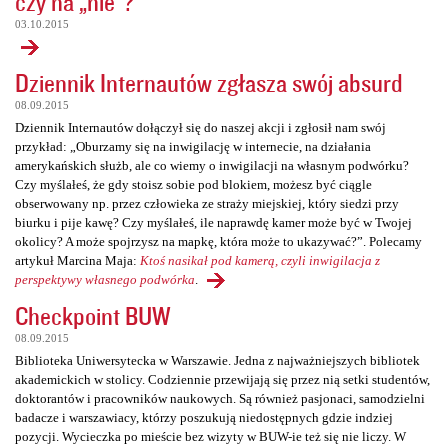
czy na „nie”?
03.10.2015
Dziennik Internautów zgłasza swój absurd
08.09.2015
Dziennik Internautów dołączył się do naszej akcji i zgłosił nam swój
przykład: „Oburzamy się na inwigilację w internecie, na działania
amerykańskich służb, ale co wiemy o inwigilacji na własnym podwórku?
Czy myślałeś, że gdy stoisz sobie pod blokiem, możesz być ciągle
obserwowany np. przez człowieka ze straży miejskiej, który siedzi przy
biurku i pije kawę? Czy myślałeś, ile naprawdę kamer może być w Twojej
okolicy? A może spojrzysz na mapkę, która może to ukazywać?”. Polecamy
artykuł Marcina Maja:
Ktoś nasikał pod kamerą, czyli inwigilacja z
perspektywy własnego podwórka
.
Checkpoint BUW
08.09.2015
Biblioteka Uniwersytecka w Warszawie. Jedna z najważniejszych bibliotek
akademickich w stolicy. Codziennie przewijają się przez nią setki studentów,
doktorantów i pracowników naukowych. Są również pasjonaci, samodzielni
badacze i warszawiacy, którzy poszukują niedostępnych gdzie indziej
pozycji. Wycieczka po mieście bez wizyty w BUW-ie też się nie liczy. W