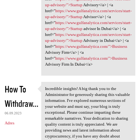
up-advisory/">Startup
Advisory</a> | <a
href="
https://www.gulfanalytica.com/services/start-
up-advisory/">Startup
Advisor</a> | <a
href="
https://www.gulfanalytica.com/services/start-
up-advisory/">Startup
advisor In Dubai</a> | <a
href="
https://www.gulfanalytica.com/services/start-
up-advisory/">Startup
Advisory in Dubai</a> | <a
href="
https://www.gulfanalytica.com/">Business
Advisory Firm</a> | <a
href="
https://www.gulfanalytica.com/">Business
Advisory Firm In Dubai</a>
How To
Incredible insights! A big thank you to the
Incredible insights! A big
Administrator for generously sharing this valuable
Withdraw...
information. I've explored numerous sections of
your website and must say, your blog is truly
exceptional. Please continue imparting these
06.09.2023
remarkable narratives. Your dedication to sharing
Adres
quality content is truly appreciated. We are
providing news and latest information about
cryptocurrency, if you have any doubt about