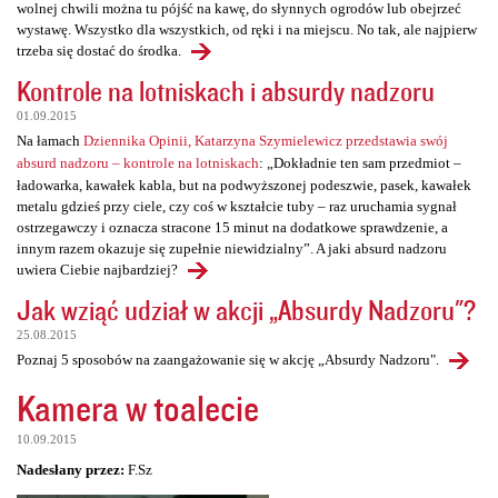
wolnej chwili można tu pójść na kawę, do słynnych ogrodów lub obejrzeć
wystawę. Wszystko dla wszystkich, od ręki i na miejscu. No tak, ale najpierw
trzeba się dostać do środka.
Kontrole na lotniskach i absurdy nadzoru
01.09.2015
Na łamach
Dziennika Opinii, Katarzyna Szymielewicz przedstawia swój
absurd nadzoru – kontrole na lotniskach
: „Dokładnie ten sam przedmiot –
ładowarka, kawałek kabla, but na podwyższonej podeszwie, pasek, kawałek
metalu gdzieś przy ciele, czy coś w kształcie tuby – raz uruchamia sygnał
ostrzegawczy i oznacza stracone 15 minut na dodatkowe sprawdzenie, a
innym razem okazuje się zupełnie niewidzialny”. A jaki absurd nadzoru
uwiera Ciebie najbardziej?
Jak wziąć udział w akcji „Absurdy Nadzoru"?
25.08.2015
Poznaj 5 sposobów na zaangażowanie się w akcję „Absurdy Nadzoru".
Kamera w toalecie
10.09.2015
Nadesłany przez:
F.Sz