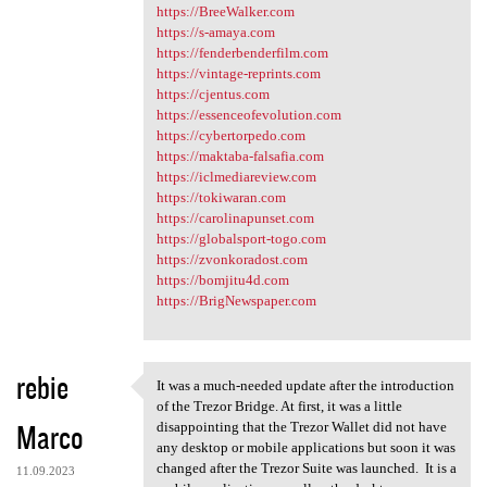
https://BreeWalker.com
https://s-amaya.com
https://fenderbenderfilm.com
https://vintage-reprints.com
https://cjentus.com
https://essenceofevolution.com
https://cybertorpedo.com
https://maktaba-falsafia.com
https://iclmediareview.com
https://tokiwaran.com
https://carolinapunset.com
https://globalsport-togo.com
https://zvonkoradost.com
https://bomjitu4d.com
https://BrigNewspaper.com
rebie
It was a much-needed update after the introduction
It was a much-needed update
of the Trezor Bridge. At first, it was a little
Marco
disappointing that the Trezor Wallet did not have
any desktop or mobile applications but soon it was
changed after the Trezor Suite was launched. It is a
11.09.2023