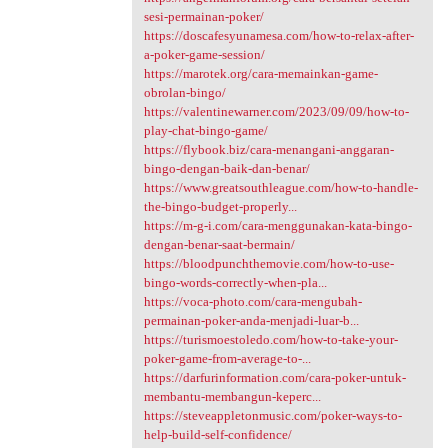
sesi-permainan-poker/
https://doscafesyunamesa.com/how-to-relax-after-
a-poker-game-session/
https://marotek.org/cara-memainkan-game-
obrolan-bingo/
https://valentinewarner.com/2023/09/09/how-to-
play-chat-bingo-game/
https://flybook.biz/cara-menangani-anggaran-
bingo-dengan-baik-dan-benar/
https://www.greatsouthleague.com/how-to-handle-
the-bingo-budget-properly...
https://m-g-i.com/cara-menggunakan-kata-bingo-
dengan-benar-saat-bermain/
https://bloodpunchthemovie.com/how-to-use-
bingo-words-correctly-when-pla...
https://voca-photo.com/cara-mengubah-
permainan-poker-anda-menjadi-luar-b...
https://turismoestoledo.com/how-to-take-your-
poker-game-from-average-to-...
https://darfurinformation.com/cara-poker-untuk-
membantu-membangun-keperc...
https://steveappletonmusic.com/poker-ways-to-
help-build-self-confidence/