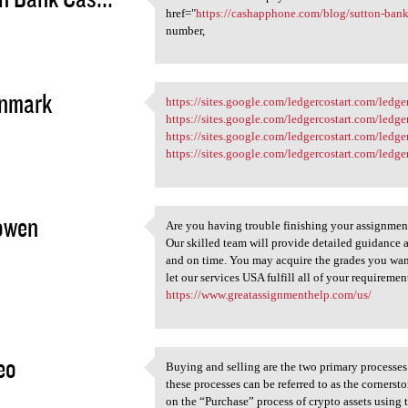
To enable the direct payment
href="
https://cashapphone.com/blog/sutton-ban
3
number,
enmark
https://sites.google.com/ledgercostart.com/ledg
https://sites.google.com
https://sites.google.com/ledgercostart.com/ledg
3
https://sites.google.com/ledgercostart.com/led
https://sites.google.com/ledgercostart.com/led
owen
Are you having trouble finishing your assignmen
Are you having trouble
Our skilled team will provide detailed guidance a
3
and on time. You may acquire the grades you want
let our services USA fulfill all of your requiremen
https://www.greatassignmenthelp.com/us/
eo
Buying and selling are the two primary processes
Buying and selling are the
these processes can be referred to as the cornerst
3
on the “Purchase” process of crypto assets using 