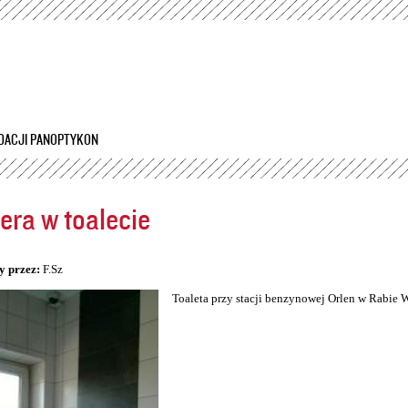
Przejdź
do
treści
DACJI PANOPTYKON
ra w toalecie
5
y przez:
F.Sz
Toaleta przy stacji benzynowej Orlen w Rabie 