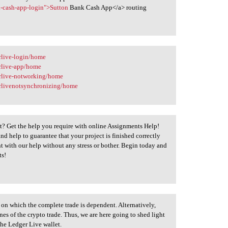
k-cash-app-login">Sutton
Bank Cash App</a> routing
erlive-login/home
erlive-app/home
gerlive-notworking/home
gerlivenotsynchronizing/home
t? Get the help you require with online Assignments Help!
nd help to guarantee that your project is finished correctly
 with our help without any stress or bother. Begin today and
ts!
 on which the complete trade is dependent. Alternatively,
ones of the crypto trade. Thus, we are here going to shed light
the Ledger Live wallet.