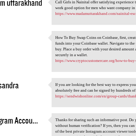
m uttarakhand
Call Girls in Nainital offer satisfying experience
Call Girls in Nainital offer
work good option for men who want company in
3
https://www.madamuttarakhand.com/nainital-esc
How To Buy Swap Coins on Coinbase, first, create
How To Buy Swap Coins on
funds into your Coinbase wallet. Navigate to the
3
buy. Place a buy order with your desired amount 
securely in a wallet.
https://www.cryptocustomercare.org/how-to-buy
sandra
If you are looking for the best way to express yo
If you are looking for the
absolutely free and can be signed by hundreds of
3
https://sendwishonline.com/en/group-cards/tha
gram Accou...
Thanks for sharing such an informative post. Do
Thanks for sharing such an
without human verification? If yes, then you can 
3
of the best private Instagram account viewer too