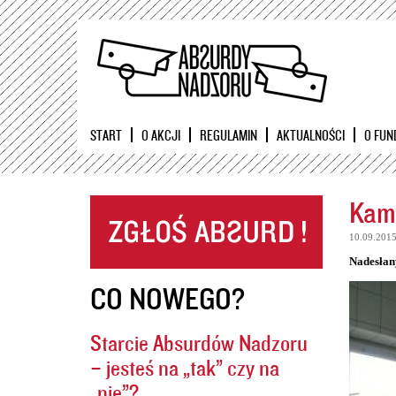
START
O AKCJI
REGULAMIN
AKTUALNOŚCI
O FUN
Kame
10.09.201
Nadesłan
CO NOWEGO?
Starcie Absurdów Nadzoru
– jesteś na „tak” czy na
„nie”?