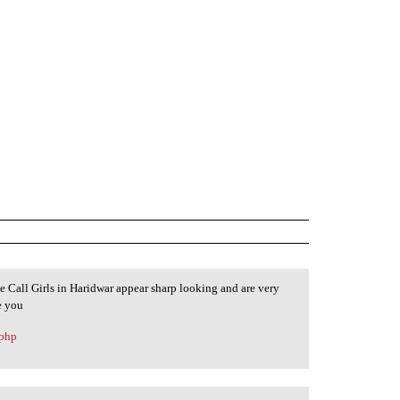
he Call Girls in Haridwar appear sharp looking and are very
e you
.php