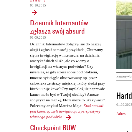
03.10.2015
Dziennik Internautów
zgłasza swój absurd
08.09.2015
Dziennik Internautów dołączył się do naszej
akcji i zgłosił nam swój przykład: „Oburzamy
się na inwigilację w internecie, na działania
amerykańskich służb, ale co wiemy o
inwigilacji na własnym podwórku? Czy
myślałeś, że gdy stoisz sobie pod blokiem,
kamery-b
możesz być ciągle obserwowany np. przez
człowieka ze straży miejskiej, który siedzi przy
biurku i pije kawę? Czy myślałeś, ile naprawdę
K
Harid
kamer może być w Twojej okolicy? A może
o
spojrzysz na mapkę, która może to ukazywać?”.
01.09.202
Polecamy artykuł Marcina Maja:
Ktoś nasikał
m
pod kamerą, czyli inwigilacja z perspektywy
Adres
e
własnego podwórka
.
n
Checkpoint BUW