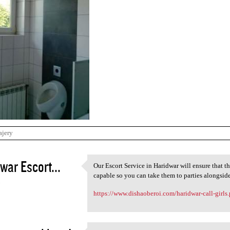
ajery
war Escort...
Our Escort Service in Haridwar will ensure that t
Our Escort Service in
capable so you can take them to parties alongsid
3
https://www.dishaoberoi.com/haridwar-call-girls