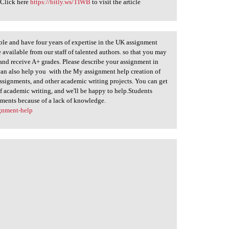
. Click here
https://bitly.ws/TIWB
to visit the article
ble and have four years of expertise in the UK assignment
 available from our staff of talented authors. so that you may
 and receive A+ grades. Please describe your assignment in
e can also help you with the My assignment help creation of
assignments, and other academic writing projects. You can get
of academic writing, and we'll be happy to help.Students
ments because of a lack of knowledge.
gnment-help