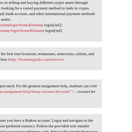
ve in selling and buying different crypto assets through
 looking for a varied payment method to trade in crypto
t card, bank account, and other international payment methods
 assets.
itstamplogin/home]bitstamp
login[/url] |
itstamp-login/home]bitstamp
login[/url]
e best tour locations, restaurants, attractions, culture, and
t here
https://bookmeguide.com/services/
ppreciated. For the greatest assignment help, students can visit
u/assignment-help/funny-excuses-for-work/">...
excuses for
sure you have a Kraken account. Login and navigate to the
ur preferred currency. Follow the provided wire transfer
and your unique reference code. Initiate the transfer from your