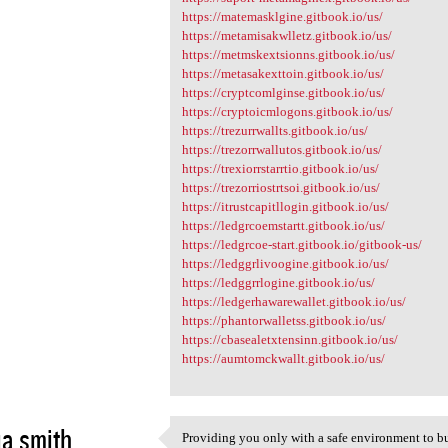
https://matemasklgine.gitbook.io/us/
https://metamisakwlletz.gitbook.io/us/
https://metmskextsionns.gitbook.io/us/
https://metasakexttoin.gitbook.io/us/
https://cryptcomlginse.gitbook.io/us/
https://cryptoicmlogons.gitbook.io/us/
https://trezurrwallts.gitbook.io/us/
https://trezorrwallutos.gitbook.io/us/
https://trexiorrstarrtio.gitbook.io/us/
https://trezorriostrtsoi.gitbook.io/us/
https://itrustcapitllogin.gitbook.io/us/
https://ledgrcoemstartt.gitbook.io/us/
https://ledgrcoe-start.gitbook.io/gitbook-us/
https://ledggrlivoogine.gitbook.io/us/
https://ledggrrlogine.gitbook.io/us/
https://ledgerhawarewallet.gitbook.io/us/
https://phantorwalletss.gitbook.io/us/
https://cbasealetxtensinn.gitbook.io/us/
https://aumtomckwallt.gitbook.io/us/
a smith
Providing you only with a safe environment to buy