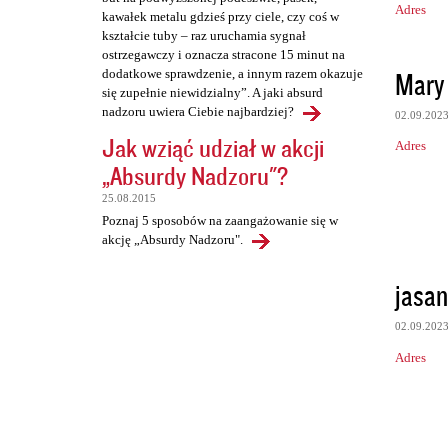
Adres
kawałek metalu gdzieś przy ciele, czy coś w
kształcie tuby – raz uruchamia sygnał
ostrzegawczy i oznacza stracone 15 minut na
Mary 
dodatkowe sprawdzenie, a innym razem okazuje
się zupełnie niewidzialny”. A jaki absurd
nadzoru uwiera Ciebie najbardziej?
02.09.202
Jak wziąć udział w akcji
Adres
„Absurdy Nadzoru"?
25.08.2015
Poznaj 5 sposobów na zaangażowanie się w
akcję „Absurdy Nadzoru".
jasan
02.09.202
Adres