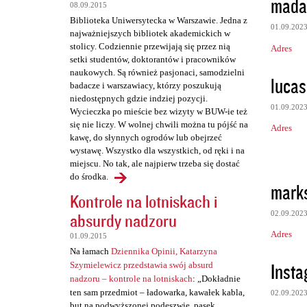
t
mada
08.09.2015
a
Biblioteka Uniwersytecka w Warszawie. Jedna z
01.09.202
najważniejszych bibliotek akademickich w
r
stolicy. Codziennie przewijają się przez nią
Adres
z
setki studentów, doktorantów i pracowników
naukowych. Są również pasjonaci, samodzielni
e
lucas
badacze i warszawiacy, którzy poszukują
niedostępnych gdzie indziej pozycji.
01.09.202
Wycieczka po mieście bez wizyty w BUW-ie też
się nie liczy. W wolnej chwili można tu pójść na
Adres
kawę, do słynnych ogrodów lub obejrzeć
wystawę. Wszystko dla wszystkich, od ręki i na
miejscu. No tak, ale najpierw trzeba się dostać
do środka.
mark
Kontrole na lotniskach i
02.09.202
absurdy nadzoru
Adres
01.09.2015
Na łamach
Dziennika Opinii, Katarzyna
Insta
Szymielewicz przedstawia swój absurd
nadzoru – kontrole na lotniskach
: „Dokładnie
ten sam przedmiot – ładowarka, kawałek kabla,
02.09.202
but na podwyższonej podeszwie, pasek,