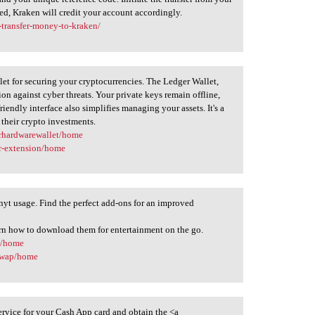
ed, Kraken will credit your account accordingly.
-transfer-money-to-kraken/
et for securing your cryptocurrencies. The Ledger Wallet,
on against cyber threats. Your private keys remain offline,
riendly interface also simplifies managing your assets. It's a
their crypto investments.
erhardwarewallet/home
er-extension/home
nyt usage. Find the perfect add-ons for an improved
arn how to download them for entertainment on the go.
t/home
mywap/home
rvice for your Cash App card and obtain the <a