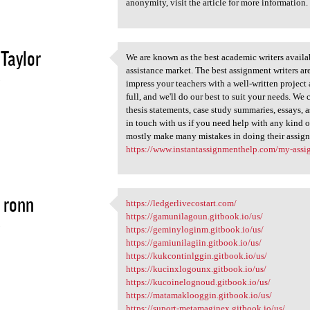
anonymity, visit the article for more information
Taylor
We are known as the best academic writers availa
We are known as the best
assistance market. The best assignment writers are
3
impress your teachers with a well-written project
full, and we'll do our best to suit your needs. W
thesis statements, case study summaries, essays, 
in touch with us if you need help with any kind 
mostly make many mistakes in doing their assign
https://www.instantassignmenthelp.com/my-assi
 ronn
https://ledgerlivecostart.com/
https://ledgerlivecostart.com
https://gamunilagoun.gitbook.io/us/
3
https://geminyloginm.gitbook.io/us/
https://gamiunilagiin.gitbook.io/us/
https://kukcontinlggin.gitbook.io/us/
https://kucinxlogounx.gitbook.io/us/
https://kucoinelognoud.gitbook.io/us/
https://matamaklooggin.gitbook.io/us/
https://suport-metamaginex.gitbook.io/us/