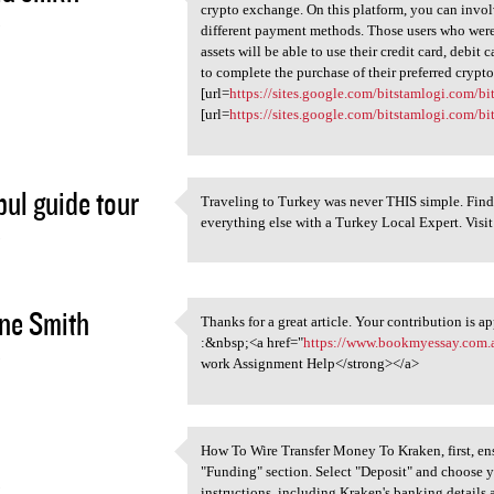
Providing you only with a
crypto exchange. On this platform, you can invol
3
different payment methods. Those users who were
assets will be able to use their credit card, debi
to complete the purchase of their preferred crypto
[url=
https://sites.google.com/bitstamlogi.com/b
[url=
https://sites.google.com/bitstamlogi.com/b
bul guide tour
Traveling to Turkey was never THIS simple. Find th
Traveling to Turkey was never
everything else with a Turkey Local Expert. Visi
3
ne Smith
Thanks for a great article. Your contribution is a
Thanks for a great article.
:&nbsp;<a href="
https://www.bookmyessay.com.a
3
work Assignment Help</strong></a>
How To Wire Transfer Money To Kraken, first, en
How To Wire Transfer Money To
"Funding" section. Select "Deposit" and choose yo
3
instructions, including Kraken's banking details 