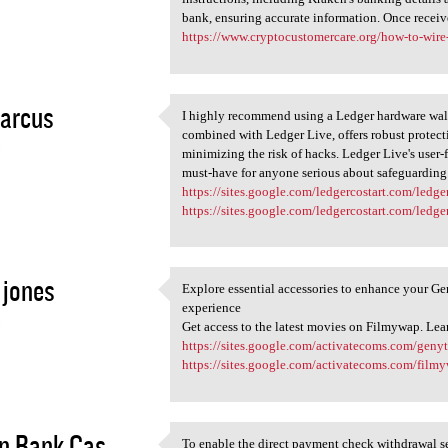
bank, ensuring accurate information. Once receiv
https://www.cryptocustomercare.org/how-to-wire
marcus
I highly recommend using a Ledger hardware wall
I highly recommend using a
combined with Ledger Live, offers robust protecti
3
minimizing the risk of hacks. Ledger Live's user-f
must-have for anyone serious about safeguarding 
https://sites.google.com/ledgercostart.com/ledg
https://sites.google.com/ledgercostart.com/ledg
 jones
Explore essential accessories to enhance your Ge
Explore essential accessories
experience
3
Get access to the latest movies on Filmywap. Le
https://sites.google.com/activatecoms.com/geny
https://sites.google.com/activatecoms.com/fil
n Bank Cas...
To enable the direct payment check withdrawal se