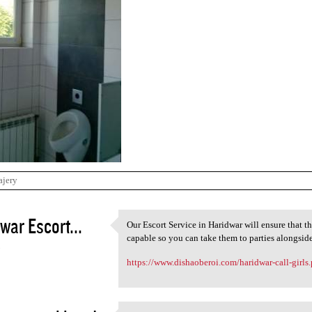
ajery
war Escort...
Our Escort Service in Haridwar will ensure that t
Our Escort Service in
capable so you can take them to parties alongsid
3
https://www.dishaoberoi.com/haridwar-call-girls