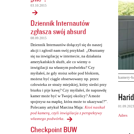
03.10.2015
Dziennik Internautów
zgłasza swój absurd
08.09.2015
Dziennik Internautów dołączył się do naszej
akcji i zgłosił nam swój przykład: „Oburzamy
się na inwigilację w internecie, na działania
amerykańskich służb, ale co wiemy o
inwigilacji na własnym podwórku? Czy
myślałeś, że gdy stoisz sobie pod blokiem,
kamery-b
możesz być ciągle obserwowany np. przez
człowieka ze straży miejskiej, który siedzi przy
biurku i pije kawę? Czy myślałeś, ile naprawdę
K
Harid
kamer może być w Twojej okolicy? A może
o
spojrzysz na mapkę, która może to ukazywać?”.
01.09.202
Polecamy artykuł Marcina Maja:
Ktoś nasikał
m
pod kamerą, czyli inwigilacja z perspektywy
Adres
e
własnego podwórka
.
n
Checkpoint BUW