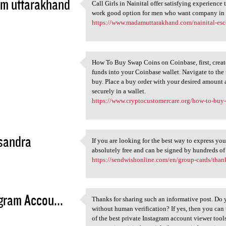
m uttarakhand
Call Girls in Nainital offer satisfying experience
Call Girls in Nainital offer
work good option for men who want company in
3
https://www.madamuttarakhand.com/nainital-esc
How To Buy Swap Coins on Coinbase, first, create
How To Buy Swap Coins on
funds into your Coinbase wallet. Navigate to the
3
buy. Place a buy order with your desired amount 
securely in a wallet.
https://www.cryptocustomercare.org/how-to-buy
sandra
If you are looking for the best way to express yo
If you are looking for the
absolutely free and can be signed by hundreds of
3
https://sendwishonline.com/en/group-cards/tha
gram Accou...
Thanks for sharing such an informative post. Do
Thanks for sharing such an
without human verification? If yes, then you can 
3
of the best private Instagram account viewer too