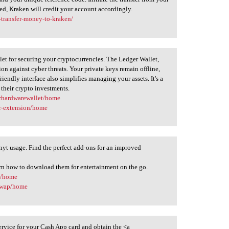
ed, Kraken will credit your account accordingly.
-transfer-money-to-kraken/
et for securing your cryptocurrencies. The Ledger Wallet,
on against cyber threats. Your private keys remain offline,
riendly interface also simplifies managing your assets. It's a
their crypto investments.
erhardwarewallet/home
er-extension/home
nyt usage. Find the perfect add-ons for an improved
arn how to download them for entertainment on the go.
t/home
mywap/home
rvice for your Cash App card and obtain the <a