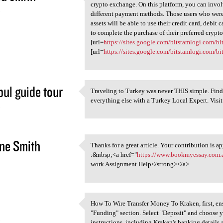
Providing you only with a
crypto exchange. On this platform, you can invol
3
different payment methods. Those users who were
assets will be able to use their credit card, debi
to complete the purchase of their preferred crypto
[url=
https://sites.google.com/bitstamlogi.com/b
[url=
https://sites.google.com/bitstamlogi.com/b
bul guide tour
Traveling to Turkey was never THIS simple. Find th
Traveling to Turkey was never
everything else with a Turkey Local Expert. Visi
3
ne Smith
Thanks for a great article. Your contribution is a
Thanks for a great article.
:&nbsp;<a href="
https://www.bookmyessay.com.a
3
work Assignment Help</strong></a>
How To Wire Transfer Money To Kraken, first, en
How To Wire Transfer Money To
"Funding" section. Select "Deposit" and choose yo
3
instructions, including Kraken's banking details 