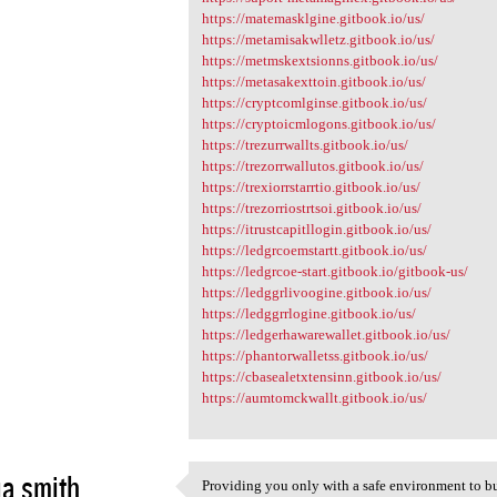
https://matemasklgine.gitbook.io/us/
https://metamisakwlletz.gitbook.io/us/
https://metmskextsionns.gitbook.io/us/
https://metasakexttoin.gitbook.io/us/
https://cryptcomlginse.gitbook.io/us/
https://cryptoicmlogons.gitbook.io/us/
https://trezurrwallts.gitbook.io/us/
https://trezorrwallutos.gitbook.io/us/
https://trexiorrstarrtio.gitbook.io/us/
https://trezorriostrtsoi.gitbook.io/us/
https://itrustcapitllogin.gitbook.io/us/
https://ledgrcoemstartt.gitbook.io/us/
https://ledgrcoe-start.gitbook.io/gitbook-us/
https://ledggrlivoogine.gitbook.io/us/
https://ledggrrlogine.gitbook.io/us/
https://ledgerhawarewallet.gitbook.io/us/
https://phantorwalletss.gitbook.io/us/
https://cbasealetxtensinn.gitbook.io/us/
https://aumtomckwallt.gitbook.io/us/
a smith
Providing you only with a safe environment to buy