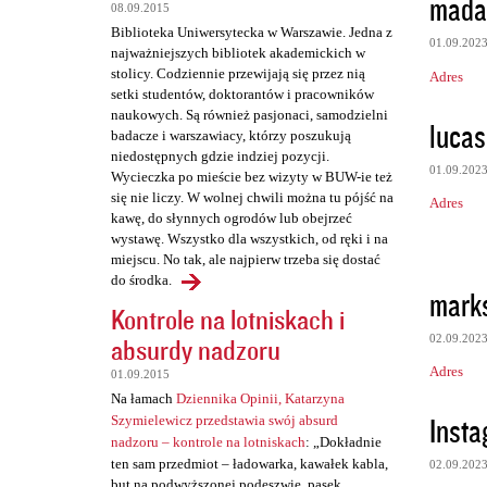
t
mada
08.09.2015
a
Biblioteka Uniwersytecka w Warszawie. Jedna z
01.09.202
najważniejszych bibliotek akademickich w
r
stolicy. Codziennie przewijają się przez nią
Adres
z
setki studentów, doktorantów i pracowników
naukowych. Są również pasjonaci, samodzielni
e
lucas
badacze i warszawiacy, którzy poszukują
niedostępnych gdzie indziej pozycji.
01.09.202
Wycieczka po mieście bez wizyty w BUW-ie też
się nie liczy. W wolnej chwili można tu pójść na
Adres
kawę, do słynnych ogrodów lub obejrzeć
wystawę. Wszystko dla wszystkich, od ręki i na
miejscu. No tak, ale najpierw trzeba się dostać
do środka.
mark
Kontrole na lotniskach i
02.09.202
absurdy nadzoru
Adres
01.09.2015
Na łamach
Dziennika Opinii, Katarzyna
Insta
Szymielewicz przedstawia swój absurd
nadzoru – kontrole na lotniskach
: „Dokładnie
ten sam przedmiot – ładowarka, kawałek kabla,
02.09.202
but na podwyższonej podeszwie, pasek,