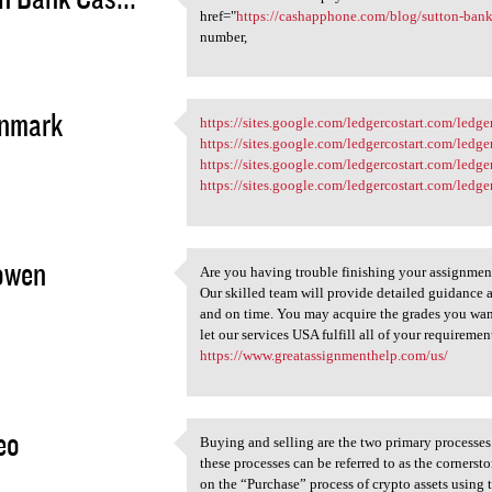
To enable the direct payment
href="
https://cashapphone.com/blog/sutton-ban
3
number,
enmark
https://sites.google.com/ledgercostart.com/ledg
https://sites.google.com
https://sites.google.com/ledgercostart.com/ledg
3
https://sites.google.com/ledgercostart.com/led
https://sites.google.com/ledgercostart.com/led
owen
Are you having trouble finishing your assignmen
Are you having trouble
Our skilled team will provide detailed guidance a
3
and on time. You may acquire the grades you want
let our services USA fulfill all of your requiremen
https://www.greatassignmenthelp.com/us/
eo
Buying and selling are the two primary processes
Buying and selling are the
these processes can be referred to as the cornerst
3
on the “Purchase” process of crypto assets using 