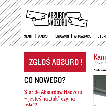
START
O AKCJI
REGULAMIN
AKTUALNOŚCI
O FUN
Kame
10.09.201
Nadesłan
CO NOWEGO?
Starcie Absurdów Nadzoru
– jesteś na „tak” czy na
„nie”?