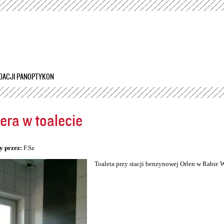
Przejdź
do
treści
DACJI PANOPTYKON
ra w toalecie
5
y przez:
F.Sz
Toaleta przy stacji benzynowej Orlen w Rabie 