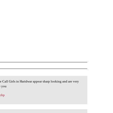
he Call Girls in Haridwar appear sharp looking and are very
e you
.php