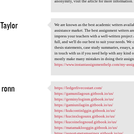
anonymity, visit the article for more information
Taylor
We are known as the best academic writers availa
We are known as the best
assistance market. The best assignment writers are
3
impress your teachers with a well-written project
full, and we'll do our best to suit your needs. W
thesis statements, case study summaries, essays, 
in touch with us if you need help with any kind 
mostly make many mistakes in doing their assign
https://www.instantassignmenthelp.com/my-assi
 ronn
https://ledgerlivecostart.com/
https://ledgerlivecostart.com
https://gamunilagoun.gitbook.io/us/
3
https://geminyloginm.gitbook.io/us/
https://gamiunilagiin.gitbook.io/us/
https://kukcontinlggin.gitbook.io/us/
https://kucinxlogounx.gitbook.io/us/
https://kucoinelognoud.gitbook.io/us/
https://matamaklooggin.gitbook.io/us/
https://suport-metamaginex.gitbook.io/us/