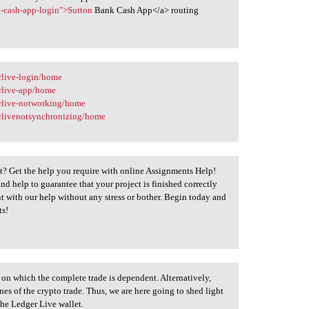
k-cash-app-login">Sutton
Bank Cash App</a> routing
erlive-login/home
erlive-app/home
gerlive-notworking/home
gerlivenotsynchronizing/home
t? Get the help you require with online Assignments Help!
nd help to guarantee that your project is finished correctly
 with our help without any stress or bother. Begin today and
ts!
 on which the complete trade is dependent. Alternatively,
ones of the crypto trade. Thus, we are here going to shed light
the Ledger Live wallet.