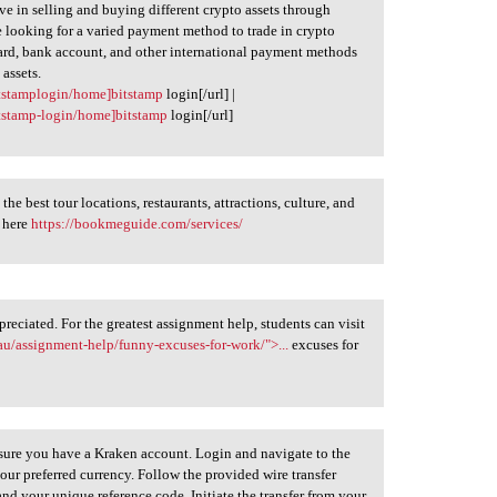
ve in selling and buying different crypto assets through
 looking for a varied payment method to trade in crypto
t card, bank account, and other international payment methods
 assets.
itstamplogin/home]bitstamp
login[/url] |
itstamp-login/home]bitstamp
login[/url]
e best tour locations, restaurants, attractions, culture, and
t here
https://bookmeguide.com/services/
ppreciated. For the greatest assignment help, students can visit
u/assignment-help/funny-excuses-for-work/">...
excuses for
sure you have a Kraken account. Login and navigate to the
ur preferred currency. Follow the provided wire transfer
and your unique reference code. Initiate the transfer from your