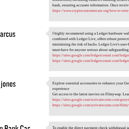
bank, ensuring accurate information. Once receiv
https://www.cryptocustomercare.org/how-to-wire
marcus
I highly recommend using a Ledger hardware wall
I highly recommend using a
combined with Ledger Live, offers robust protecti
3
minimizing the risk of hacks. Ledger Live's user-f
must-have for anyone serious about safeguarding 
https://sites.google.com/ledgercostart.com/ledg
https://sites.google.com/ledgercostart.com/ledg
 jones
Explore essential accessories to enhance your Ge
Explore essential accessories
experience
3
Get access to the latest movies on Filmywap. Le
https://sites.google.com/activatecoms.com/geny
https://sites.google.com/activatecoms.com/fil
n Bank Cas...
To enable the direct payment check withdrawal se