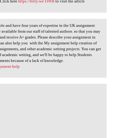
. Click here
https://bitly.ws/TIWB
to visit the article
ble and have four years of expertise in the UK assignment
 available from our staff of talented authors. so that you may
 and receive A+ grades. Please describe your assignment in
e can also help you with the My assignment help creation of
assignments, and other academic writing projects. You can get
of academic writing, and we'll be happy to help.Students
ments because of a lack of knowledge.
gnment-help