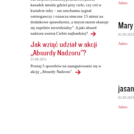
Adres
kawałek metalu gdzieś przy ciele, czy coś w
kształcie tuby – raz uruchamia sygnał
ostrzegawczy i oznacza stracone 15 minut na
Mary 
dodatkowe sprawdzenie, a innym razem okazuje
się zupełnie niewidzialny”. A jaki absurd
nadzoru uwiera Ciebie najbardziej?
02.09.202
Jak wziąć udział w akcji
Adres
„Absurdy Nadzoru"?
25.08.2015
Poznaj 5 sposobów na zaangażowanie się w
akcję „Absurdy Nadzoru".
jasan
02.09.202
Adres