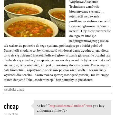
Wojskowa Akademia
Techniczna zamówiła
biometryczne systemy…
rejestracji wydawania
posiłków na stołówce uczelni
i systemu głosowania Senatu
uczelni. Czy niedopuszczenie
do tego, że ktoś zje
nadprogramową zupę jest aż
tak ważne, że potrzeba do tego systemu pobierającego odciski palców?
Nawet jeśli chodzi o to, by klient stołówki dostał dania zgodne z jego dietą,
to to da się osiągnąć inaczej. Policzyć głosy w czasie głosowanie uczelni też
chyba da się w tradycyjny sposób, a pracownicy uczelni chyba powinni znać
się na tyle, żeby wiedzieć, kto jest uprawniony do głosowania. Po co więc ta
cała biometria – zapisywanie odcisków palców wielu osób - i też nie mały
wydatek dla uczelni – skoro można sprawę rozwiązać prościej, nie zbierając
takich danych? Taka „modernizacja” bez potrzeby to już absurd.
wścibski urząd
K
cheap
<a href="
http://zithromaxl.online/">can
you buy
<a href="http://zithromaxl
o
zithromax online</a>
31.05.2024