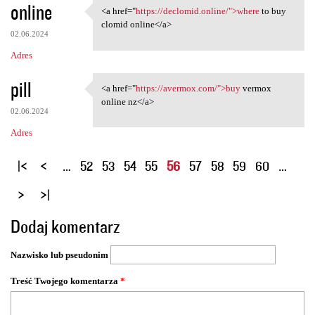
online
<a href="
https://declomid.online/">where
to buy
<a href="https://declomid
clomid online</a>
02.06.2024
Adres
pill
<a href="
https://avermox.com/">buy
vermox
<a href="https://avermox.com/
online nz</a>
02.06.2024
Adres
S
…
52
53
54
55
56
57
58
59
60
…
t
r
o
Dodaj komentarz
n
y
Nazwisko lub pseudonim
Treść Twojego komentarza
*