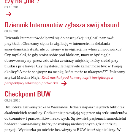
czy na „nie”?
03.10.2015
Dziennik Internautów zgłasza swój absurd
08.09.2015
Dziennik Internautów dołączył się do naszej akcji i zgłosił nam swój
przykład: „Oburzamy się na inwigilację w internecie, na działania
amerykańskich służb, ale co wiemy o inwigilacji na własnym podwórku?
Czy myślałeś, że gdy stoisz sobie pod blokiem, możesz być ciągle
obserwowany np. przez człowieka ze straży miejskiej, który siedzi przy
biurku i pije kawę? Czy myślałeś, ile naprawdę kamer może być w Twojej
okolicy? A może spojrzysz na mapkę, która może to ukazywać?”. Polecamy
artykuł Marcina Maja:
Ktoś nasikał pod kamerą, czyli inwigilacja z
perspektywy własnego podwórka
.
Checkpoint BUW
08.09.2015
Biblioteka Uniwersytecka w Warszawie. Jedna z najważniejszych bibliotek
akademickich w stolicy. Codziennie przewijają się przez nią setki studentów,
doktorantów i pracowników naukowych. Są również pasjonaci, samodzielni
badacze i warszawiacy, którzy poszukują niedostępnych gdzie indziej
pozycji. Wycieczka po mieście bez wizyty w BUW-ie też się nie liczy. W