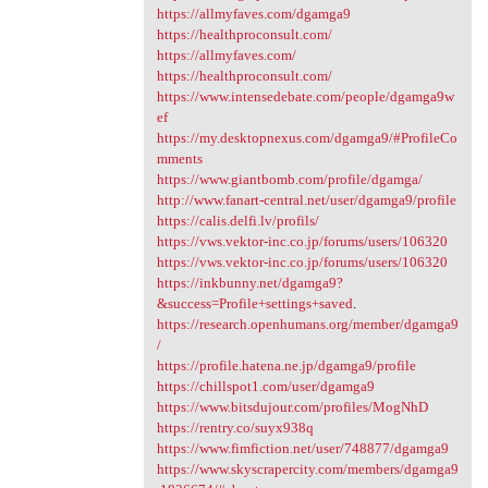
https://allmyfaves.com/dgamga9
https://healthproconsult.com/
https://allmyfaves.com/
https://healthproconsult.com/
https://www.intensedebate.com/people/dgamga9w
ef
https://my.desktopnexus.com/dgamga9/#ProfileCo
mments
https://www.giantbomb.com/profile/dgamga/
http://www.fanart-central.net/user/dgamga9/profile
https://calis.delfi.lv/profils/
https://vws.vektor-inc.co.jp/forums/users/106320
https://vws.vektor-inc.co.jp/forums/users/106320
https://inkbunny.net/dgamga9?
&success=Profile+settings+saved
.
https://research.openhumans.org/member/dgamga9
/
https://profile.hatena.ne.jp/dgamga9/profile
https://chillspot1.com/user/dgamga9
https://www.bitsdujour.com/profiles/MogNhD
https://rentry.co/suyx938q
https://www.fimfiction.net/user/748877/dgamga9
https://www.skyscrapercity.com/members/dgamga9