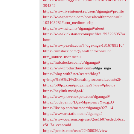
394342
https://www.liveinternet.ru/users/dgamga9/profile
https://www.patreon.com/posts/healthproconsult-
105103281?utm_medium=clip...
https://www.twitch.tv/dgamga9/about
https://www.kickstarter.com/profile/1595296057/a
bout
https://www.pexels.com/@dga-mga-1316789310/
https://substack.com/@healthproconsult?
utm_source=user-menu
https://hub.docker.com/u/dgamga9
https://www.producthunt.com/
@dga_mga
https://blog.with2.net/search/blog?
q=https%3A%2F%2Fhealthproconsult.com%2F
https://500px.com/p/dgamga9?view=photos
https://heylink.me/dga4/
https://www.provenexpert.com/dgamga9/
https://codepen.io/Dga-Mga/pen/vYwxgzO
https://lkc.hp.com/member/dgamga927114
https://www.artstation.com/dgamga5
https://www.coursera.org/user/2ee1b07eededb6ca3
e5f17a1ecaacadd
https://peatix.com/user/22458056/view