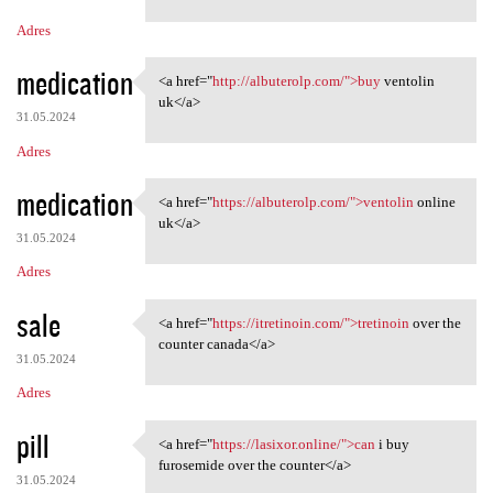
m
Adres
e
n
medication
<a href="
http://albuterolp.com/">buy
ventolin
<a href="http://albuterolp
t
uk</a>
31.05.2024
a
Adres
r
z
medication
<a href="
https://albuterolp.com/">ventolin
online
<a href="https://albuterolp
e
uk</a>
31.05.2024
Adres
sale
<a href="
https://itretinoin.com/">tretinoin
over the
<a href="https://itretinoin
counter canada</a>
31.05.2024
Adres
pill
<a href="
https://lasixor.online/">can
i buy
<a href="https://lasixor
furosemide over the counter</a>
31.05.2024