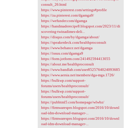
consult_26.html
https://www.pinterest.com/settings#profile
https://za.pinterest.com/dgamga9/
https://wefunder.com/dgamga
https://handmaderecipe8.blogspot.com/2023/11/di
scovering-twinadimes-deli...
https://disqus.com/by/dgamga/about/
https://speakerdeck.com/healthproconsult
https://www.behance.net/dgamga
https://issuu.com/dgamga9
https://form.jotform.com/241492594413055
https://about.me/healthproconsult
https://www.bandlab.com/user8525764024093685
https://www.aersia.net/members/dga-mga.1726/
https://bulkwp.com/support-
forums/users/healthproconsult/
https://bulkwp.com/support-
forums/users/healthproconsult/
https://pubhtml5.com/homepage/wlwbz/
https://firmwarespro.blogspot.com/2016/10/downl
oad-idm-download-manager-...
https://firmwarespro.blogspot.com/2016/10/downl
oad-idm-download-manager-...