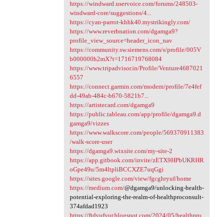
https://windward.uservoice.com/forums/248503-
windward-core/suggestions/4...
https://cyan-parrot-khhk40.mystrikingly.com/
https://www.reverbnation.com/dgamga9?
profile_view_source=header_icon_nav
https://community.sw.siemens.com/s/profile/005V
b000000h2mX?t=1716719768084
https://www.tripadvisor.in/Profile/Venture4687021
6557
https://connect.garmin.com/modern/profile/7e4fef
dd-49ab-484c-b670-5821b7...
https://artistecard.com/dgamga9
https://public.tableau.com/app/profile/dgamga9.d
gamga9/vizzes
https://www.walkscore.com/people/569370911383
/walk-score-user
https://dgamga9.wixsite.com/my-site-2
https://app.gitbook.com/invite/zETX9HPbUKRHR
oGpe49u/5m4ltpliBCCXZE7uqGgi
https://sites.google.com/view/fgcghryuf/home
https://medium.com/
@dgamga9/unlocking-health-
potential-exploring-the-realm-of-healthproconsult-
374afdad1923
https://ftdyufyur.blogspot.com/2024/05/healthpro