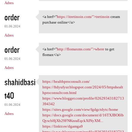
Adres
order
<a href="
https://itretinoin.com/">tretinoin
cream
<a href="https://itretinoin
purchase online</a>
01.06.2024
Adres
order
<a href="
http://flomaxms.com/">where
to get
<a href="http://flomaxms.com/
flomax</a>
01.06.2024
Adres
shahidbasi
https://healthproconsult.com/
https://healthproconsult.com/
https://ftdyufyur.blogspot.com/2024/05/httpshealt
t40
hproconsultcom.html
https://www.blogger.com/profile/02629343182713
394342
01.06.2024
https://sites.google.com/view/fgdgctdytc/home
Adres
https://docs.google.com/document/d/16TXJBO6lb
QyscbHjXb29FNKnraEqckXfNyXM...
https://linktr.ee/dgamga9
https://www.blogger.com/profile/02629343182713