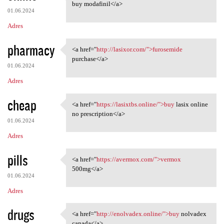
<a href="https://modafinilmip
buy modafinil</a>
01.06.2024
Adres
pharmacy
<a href="
http://lasixor.com/">furosemide
<a href="http://lasixor.com/"
purchase</a>
01.06.2024
Adres
cheap
<a href="
https://lasixtbs.online/">buy
lasix online
<a href="https://lasixtbs
no prescription</a>
01.06.2024
Adres
pills
<a href="
https://avermox.com/">vermox
<a href="https://avermox.com/
500mg</a>
01.06.2024
Adres
drugs
<a href="
http://enolvadex.online/">buy
nolvadex
<a href="http://enolvadex
canada</a>