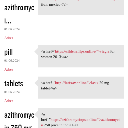
azithromyc
from mexico</a>
i...
01.06.2024
Adres
pill
<a href="
https://sildenafilps.online/">viagra
for
<a href="https://sildenafilps
women 2013</a>
01.06.2024
Adres
tablets
<a href="
http://lasixav.online/">lasix
20 mg
<a href="http://lasixav
tablet</a>
01.06.2024
Adres
azithromyc
<a
<a href="https:/
href="
https://azithromycinps.online/">azithromyci
in 750 mg
n
250 price in india</a>