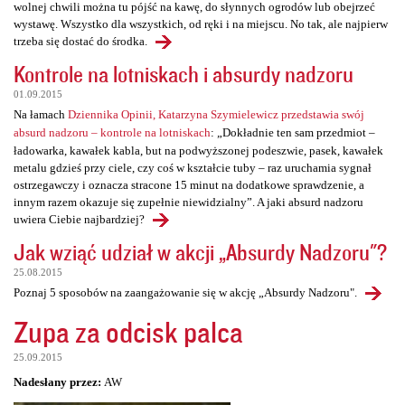
wolnej chwili można tu pójść na kawę, do słynnych ogrodów lub obejrzeć
wystawę. Wszystko dla wszystkich, od ręki i na miejscu. No tak, ale najpierw
trzeba się dostać do środka.
Kontrole na lotniskach i absurdy nadzoru
01.09.2015
Na łamach
Dziennika Opinii, Katarzyna Szymielewicz przedstawia swój
absurd nadzoru – kontrole na lotniskach
: „Dokładnie ten sam przedmiot –
ładowarka, kawałek kabla, but na podwyższonej podeszwie, pasek, kawałek
metalu gdzieś przy ciele, czy coś w kształcie tuby – raz uruchamia sygnał
ostrzegawczy i oznacza stracone 15 minut na dodatkowe sprawdzenie, a
innym razem okazuje się zupełnie niewidzialny”. A jaki absurd nadzoru
uwiera Ciebie najbardziej?
Jak wziąć udział w akcji „Absurdy Nadzoru"?
25.08.2015
Poznaj 5 sposobów na zaangażowanie się w akcję „Absurdy Nadzoru".
Zupa za odcisk palca
25.09.2015
Nadesłany przez:
AW