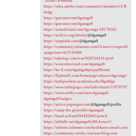
.1836674/#about
https://edex.adobe.com/community/member/ivCR
ktdgj
https://gravatar.com/dgamga9
https://gravatar.com/dgamga9
https://soundcloud.com/dga-mga-18179362
https://archive.org/details/
@dgamga9
https://unsplash.com/
@dgamga9
https://community.atlassian.com/t5/user/viewprofil
epage/user-id/5510494
https://tabelog.com/rvwr/026534241/prof/
https://www.mixcloud.com/dgamga9/
https://ko-fi.com/dgamga#paypalModal
https://fliphtml5.com/homepage/wkyxw/dga-mga/
https://independent.academia.edu/DgaMga
https://www.indiegogo.com/individuals/37878707
https://www.credly.com/users/dgamga9-
dgamga9/badges
https://active.popsugar.com/
@dgamga9/profile
https://camp-fire.jp/profile/dgamga9
https://band.us/band/94395945/post/6
https://jsfiddle.net/dgamga9/d8L4vrus/1/
https://website.informer.com/healthproconsult.com
https://community.windy.com/user/blog-seni