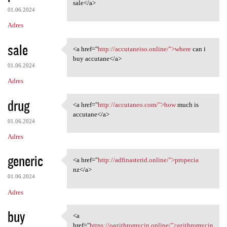
<a href="http://accutaneo.com
sale</a>
01.06.2024
Adres
sale
<a href="
http://accutaneiso.online/">where
can i
<a href="http://accutaneiso
buy accutane</a>
01.06.2024
Adres
drug
<a href="
http://accutaneo.com/">how
much is
<a href="http://accutaneo.com
accutane</a>
01.06.2024
Adres
generic
<a href="
http://adfinasterid.online/">propecia
<a href="http://adfinasterid
nz</a>
01.06.2024
Adres
buy
<a
<a href="https:/
href="
https://oazithromycin.online/">azithromycin