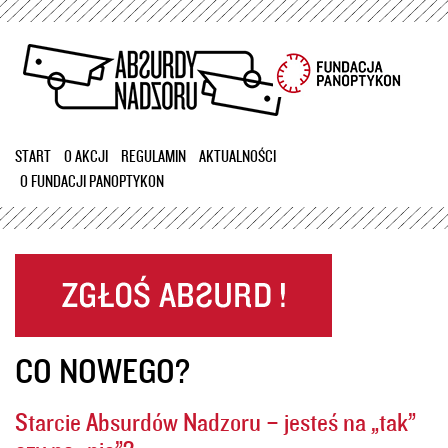
Przejdź
do
treści
START
O AKCJI
REGULAMIN
AKTUALNOŚCI
O FUNDACJI PANOPTYKON
CO NOWEGO?
Starcie Absurdów Nadzoru – jesteś na „tak”