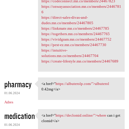
https://codeconnect.mn.co/members/24467823
https://onwayassociation.mn.co/members/2446781
6
https://direct-sales-divas-and-
dudes.mn.co/members/24467805
https://linkmate.mn.co/members/24467785
https://togethers.mn.co/members/24467765
https://vividgram.mn.co/members/24467752
https://pest-ez.mn.co/members/24467730
https://intuitive-
solutions.mn.co/members/24467704
https://create-lifestyle.mn.co/members/24467689
pharmacy
<a href="
https://albuterolp.com/">albuterol
<a href="https://albuterolp
0.42mg</a>
01.06.2024
Adres
medication
<a href="
https://declomid.online/">where
can i get
<a href="https://declomid
clomid</a>
01.06.2024