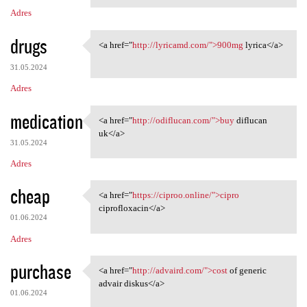
Adres
drugs
<a href="
http://lyricamd.com/">900mg
lyrica</a>
<a href="http://lyricamd.com/
31.05.2024
Adres
medication
<a href="
http://odiflucan.com/">buy
diflucan
<a href="http://odiflucan.com
uk</a>
31.05.2024
Adres
cheap
<a href="
https://ciproo.online/">cipro
<a href="https://ciproo
ciprofloxacin</a>
01.06.2024
Adres
purchase
<a href="
http://advaird.com/">cost
of generic
<a href="http://advaird.com/"
advair diskus</a>
01.06.2024