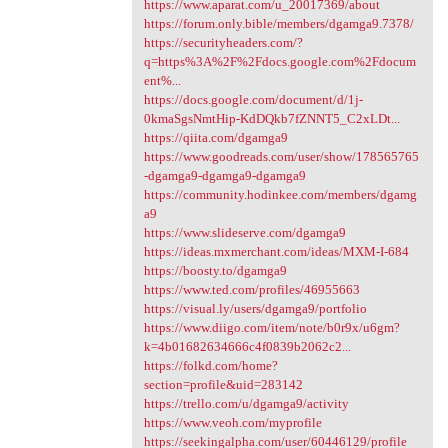
https://www.aparat.com/u_20017369/about
https://forum.only.bible/members/dgamga9.7378/
https://securityheaders.com/?
q=https%3A%2F%2Fdocs.google.com%2Fdocum
ent%...
https://docs.google.com/document/d/1j-
0kmaSgsNmtHip-KdDQkb7fZNNT5_C2xLDt...
https://qiita.com/dgamga9
https://www.goodreads.com/user/show/178565765
-dgamga9-dgamga9-dgamga9
https://community.hodinkee.com/members/dgamg
a9
https://www.slideserve.com/dgamga9
https://ideas.mxmerchant.com/ideas/MXM-I-684
https://boosty.to/dgamga9
https://www.ted.com/profiles/46955663
https://visual.ly/users/dgamga9/portfolio
https://www.diigo.com/item/note/b0r9x/u6gm?
k=4b01682634666c4f0839b2062c2...
https://folkd.com/home?
section=profile&uid=283142
https://trello.com/u/dgamga9/activity
https://www.veoh.com/myprofile
https://seekingalpha.com/user/60446129/profile