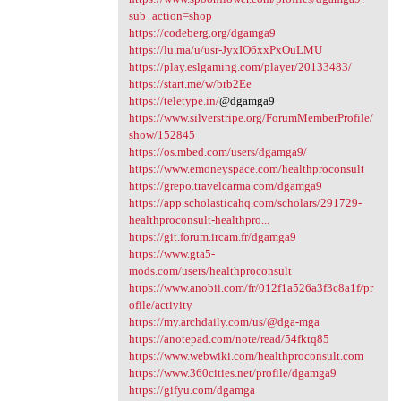
sub_action=shop
https://codeberg.org/dgamga9
https://lu.ma/u/usr-JyxIO6xxPxOuLMU
https://play.eslgaming.com/player/20133483/
https://start.me/w/brb2Ee
https://teletype.in/
@dgamga9
https://www.silverstripe.org/ForumMemberProfile/
show/152845
https://os.mbed.com/users/dgamga9/
https://www.emoneyspace.com/healthproconsult
https://grepo.travelcarma.com/dgamga9
https://app.scholasticahq.com/scholars/291729-
healthproconsult-healthpro...
https://git.forum.ircam.fr/dgamga9
https://www.gta5-
mods.com/users/healthproconsult
https://www.anobii.com/fr/012f1a526a3f3c8a1f/pr
ofile/activity
https://my.archdaily.com/us/@dga-mga
https://anotepad.com/note/read/54fktq85
https://www.webwiki.com/healthproconsult.com
https://www.360cities.net/profile/dgamga9
https://gifyu.com/dgamga