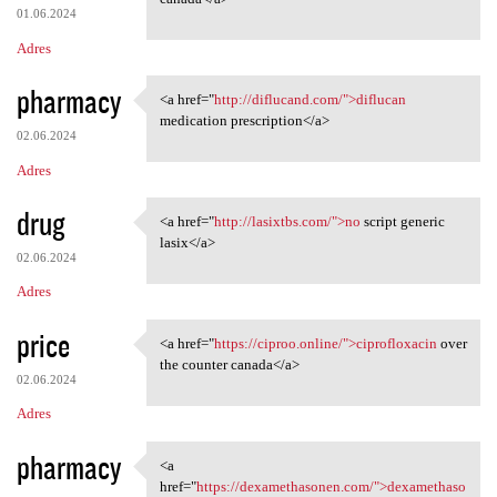
01.06.2024
Adres
pharmacy
<a href="
http://diflucand.com/">diflucan
<a href="http://diflucand.com
medication prescription</a>
02.06.2024
Adres
drug
<a href="
http://lasixtbs.com/">no
script generic
<a href="http://lasixtbs.com/
lasix</a>
02.06.2024
Adres
price
<a href="
https://ciproo.online/">ciprofloxacin
over
<a href="https://ciproo
the counter canada</a>
02.06.2024
Adres
pharmacy
<a
<a href="https:/
href="
https://dexamethasonen.com/">dexamethaso