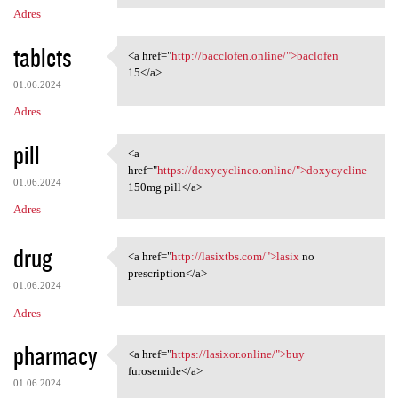
Adres
tablets
<a href="
http://bacclofen.online/">baclofen
<a href="http://bacclofen
15</a>
01.06.2024
Adres
pill
<a
<a href="https://doxycyclineo
href="
https://doxycyclineo.online/">doxycycline
01.06.2024
150mg pill</a>
Adres
drug
<a href="
http://lasixtbs.com/">lasix
no
<a href="http://lasixtbs.com/
prescription</a>
01.06.2024
Adres
pharmacy
<a href="
https://lasixor.online/">buy
<a href="https://lasixor
furosemide</a>
01.06.2024