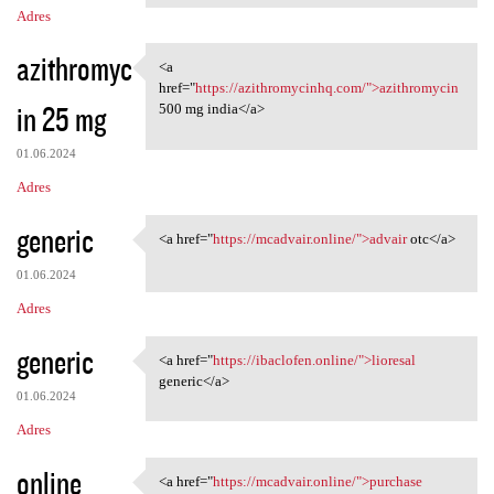
Adres
azithromyc
<a
<a href="https:/
href="
https://azithromycinhq.com/">azithromycin
in 25 mg
500 mg india</a>
01.06.2024
Adres
generic
<a href="
https://mcadvair.online/">advair
otc</a>
<a href="https://mcadvair
01.06.2024
Adres
generic
<a href="
https://ibaclofen.online/">lioresal
<a href="https://ibaclofen
generic</a>
01.06.2024
Adres
online
<a href="
https://mcadvair.online/">purchase