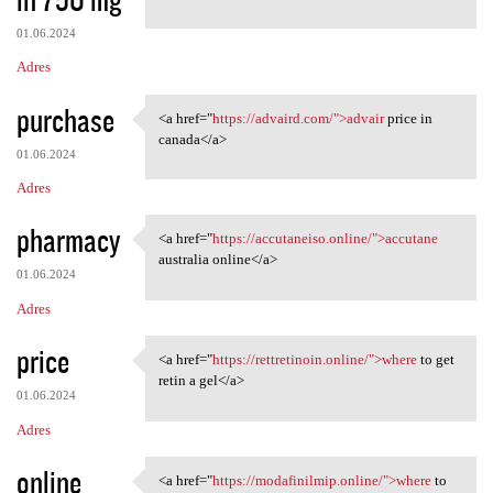
01.06.2024
Adres
purchase
<a href="
https://advaird.com/">advair
price in
<a href="https://advaird.com/
canada</a>
01.06.2024
Adres
pharmacy
<a href="
https://accutaneiso.online/">accutane
<a href="https://accutaneiso
australia online</a>
01.06.2024
Adres
price
<a href="
https://rettretinoin.online/">where
to get
<a href="https://rettretinoin
retin a gel</a>
01.06.2024
Adres
online
<a href="
https://modafinilmip.online/">where
to