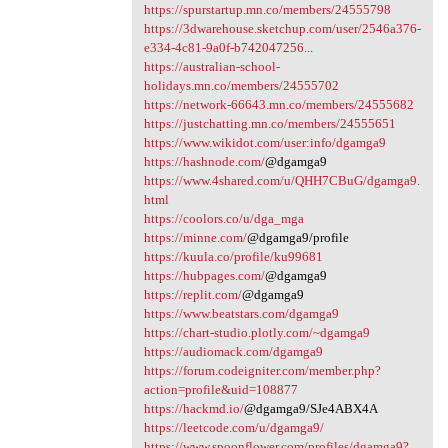
https://spurstartup.mn.co/members/24555798
https://3dwarehouse.sketchup.com/user/2546a376-
e334-4c81-9a0f-b742047256...
https://australian-school-
holidays.mn.co/members/24555702
https://network-66643.mn.co/members/24555682
https://justchatting.mn.co/members/24555651
https://www.wikidot.com/user:info/dgamga9
https://hashnode.com/
@dgamga9
https://www.4shared.com/u/QHH7CBuG/dgamga9.
html
https://coolors.co/u/dga_mga
https://minne.com/
@dgamga9/profile
https://kuula.co/profile/ku99681
https://hubpages.com/
@dgamga9
https://replit.com/
@dgamga9
https://www.beatstars.com/dgamga9
https://chart-studio.plotly.com/~dgamga9
https://audiomack.com/dgamga9
https://forum.codeigniter.com/member.php?
action=profile&uid=108877
https://hackmd.io/
@dgamga9/SJe4ABX4A
https://leetcode.com/u/dgamga9/
https://www.spoonflower.com/profiles/dgamga9?