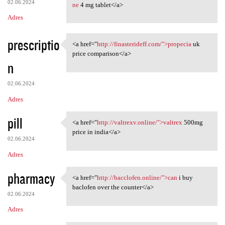
02.06.2024
ne
4 mg tablet</a>
Adres
prescriptio
<a href="
http://finasterideff.com/">propecia
uk
<a href="http://finasterideff
price comparison</a>
n
02.06.2024
Adres
pill
<a href="
http://valtrexv.online/">valtrex
500mg
<a href="http://valtrexv
price in india</a>
02.06.2024
Adres
pharmacy
<a href="
http://bacclofen.online/">can
i buy
<a href="http://bacclofen
baclofen over the counter</a>
02.06.2024
Adres