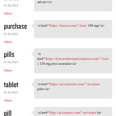
<a href="https://mcadvair
advair</a>
01.06.2024
Adres
purchase
<a href="
https://lasixor.com/">lasix
100 mg</a>
<a href="https://lasixor.com/
01.06.2024
Adres
pills
<a
<a href="https:/
href="
https://lyricawithoutprescription.com/">lyric
01.06.2024
a
150 mg price australia</a>
Adres
tablet
<a href="
https://accutaneiso.com/">accutane
<a href="https://accutaneiso
pills</a>
01.06.2024
Adres
pill
<a href="
http://accutaneo.com/">accutane
for