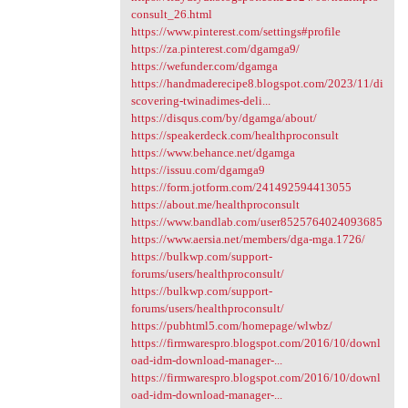
consult_26.html
https://www.pinterest.com/settings#profile
https://za.pinterest.com/dgamga9/
https://wefunder.com/dgamga
https://handmaderecipe8.blogspot.com/2023/11/di
scovering-twinadimes-deli...
https://disqus.com/by/dgamga/about/
https://speakerdeck.com/healthproconsult
https://www.behance.net/dgamga
https://issuu.com/dgamga9
https://form.jotform.com/241492594413055
https://about.me/healthproconsult
https://www.bandlab.com/user8525764024093685
https://www.aersia.net/members/dga-mga.1726/
https://bulkwp.com/support-
forums/users/healthproconsult/
https://bulkwp.com/support-
forums/users/healthproconsult/
https://pubhtml5.com/homepage/wlwbz/
https://firmwarespro.blogspot.com/2016/10/downl
oad-idm-download-manager-...
https://firmwarespro.blogspot.com/2016/10/downl
oad-idm-download-manager-...