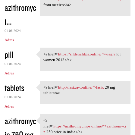
azithromyc
from mexico</a>
i...
01.06.2024
Adres
pill
<a href="
https://sildenafilps.online/">viagra
for
<a href="https://sildenafilps
women 2013</a>
01.06.2024
Adres
tablets
<a href="
http://lasixav.online/">lasix
20 mg
<a href="http://lasixav
tablet</a>
01.06.2024
Adres
azithromyc
<a
<a href="https:/
href="
https://azithromycinps.online/">azithromyci
in 750 mg
n
250 price in india</a>