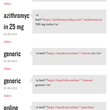
Adres
azithromyc
<a
<a href="https:/
href="
https://azithromycinhq.com/">azithromycin
in 25 mg
500 mg india</a>
01.06.2024
Adres
generic
<a href="
https://mcadvair.online/">advair
otc</a>
<a href="https://mcadvair
01.06.2024
Adres
generic
<a href="
https://ibaclofen.online/">lioresal
<a href="https://ibaclofen
generic</a>
01.06.2024
Adres
online
<a href="
https://mcadvair.online/">purchase