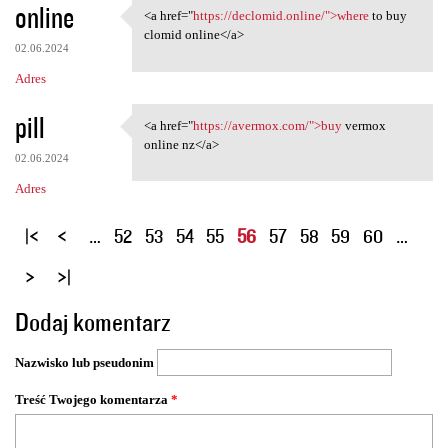
online
<a href="
https://declomid.online/">where
to buy
<a href="https://declomid
clomid online</a>
02.06.2024
Adres
pill
<a href="
https://avermox.com/">buy
vermox
<a href="https://avermox.com/
online nz</a>
02.06.2024
Adres
S
…
52
53
54
55
56
57
58
59
60
…
t
r
o
Dodaj komentarz
n
y
Nazwisko lub pseudonim
Treść Twojego komentarza
*