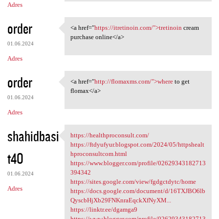
Adres
order
<a href="
https://itretinoin.com/">tretinoin
cream
<a href="https://itretinoin
purchase online</a>
01.06.2024
Adres
order
<a href="
http://flomaxms.com/">where
to get
<a href="http://flomaxms.com/
flomax</a>
01.06.2024
Adres
shahidbasi
https://healthproconsult.com/
https://healthproconsult.com/
https://ftdyufyur.blogspot.com/2024/05/httpshealt
t40
hproconsultcom.html
https://www.blogger.com/profile/02629343182713
394342
01.06.2024
https://sites.google.com/view/fgdgctdytc/home
Adres
https://docs.google.com/document/d/16TXJBO6lb
QyscbHjXb29FNKnraEqckXfNyXM...
https://linktr.ee/dgamga9
https://www.blogger.com/profile/02629343182713