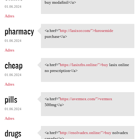
<a href="https://modafinilmip
buy modafinil</a>
01.06.2024
Adres
pharmacy
<a href="
http://lasixor.com/">furosemide
<a href="http://lasixor.com/"
purchase</a>
01.06.2024
Adres
cheap
<a href="
https://lasixtbs.online/">buy
lasix online
<a href="https://lasixtbs
no prescription</a>
01.06.2024
Adres
pills
<a href="
https://avermox.com/">vermox
<a href="https://avermox.com/
500mg</a>
01.06.2024
Adres
drugs
<a href="
http://enolvadex.online/">buy
nolvadex
<a href="http://enolvadex
canada</a>