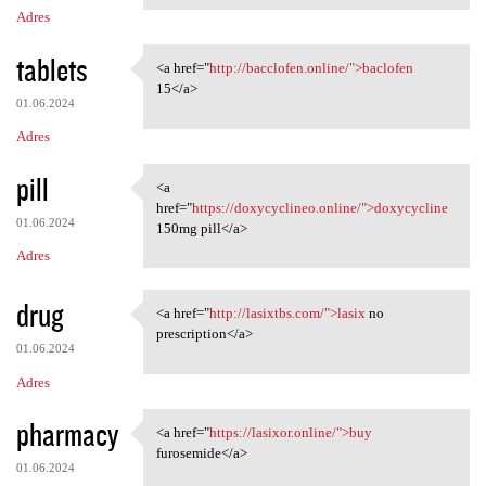
Adres
tablets
<a href="
http://bacclofen.online/">baclofen
<a href="http://bacclofen
15</a>
01.06.2024
Adres
pill
<a
<a href="https://doxycyclineo
href="
https://doxycyclineo.online/">doxycycline
01.06.2024
150mg pill</a>
Adres
drug
<a href="
http://lasixtbs.com/">lasix
no
<a href="http://lasixtbs.com/
prescription</a>
01.06.2024
Adres
pharmacy
<a href="
https://lasixor.online/">buy
<a href="https://lasixor
furosemide</a>
01.06.2024