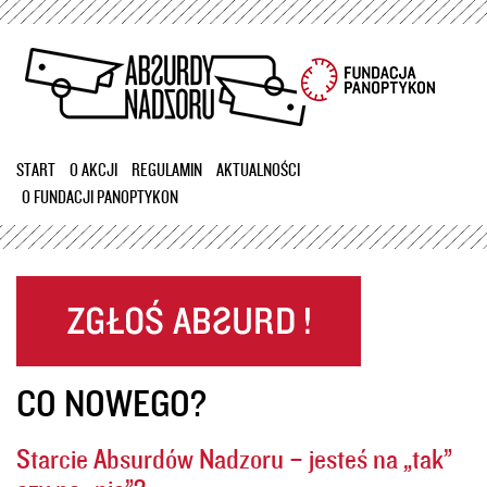
Przejdź
do
treści
START
O AKCJI
REGULAMIN
AKTUALNOŚCI
O FUNDACJI PANOPTYKON
CO NOWEGO?
Starcie Absurdów Nadzoru – jesteś na „tak”