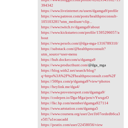
394342
https://www.liveinternet.ru/users/dgamga9/profile
https://www.patreon.com/posts/healthproconsult-
105103281?utm_medium=clip...
https://www.twitch.tv/dgamga9/about
https://www.kickstarter.com/profile/1595296057/a
bout
https://www.pexels.com/@dga-mga-1316789310/
https://substack.com/@healthproconsult?
utm_source=user-menu
https://hub.docker.com/u/dgamga9
https://www.producthunt.com/
@dga_mga
https://blog.with2.net/search/blog?
q=https%3A%2F%2Fhealthproconsult.com%2F
https://500px.com/p/dgamga9?view=photos
https://heylink.me/dga4/
https://www.provenexpert.com/dgamga9/
https://codepen.io/Dga-Mga/pen/vYwxgzO
https://lkc.hp.com/member/dgamga927114
https://www.artstation.com/dgamga5
https://www.coursera.org/user/2ee1b07eededb6ca3
e5f17a1ecaacadd
https://peatix.com/user/22458056/view