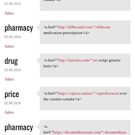
01.06.2024
Adres
pharmacy
<a href="
http://diflucand.com/">diflucan
<a href="http://diflucand.com
medication prescription</a>
02.06.2024
Adres
drug
<a href="
http://lasixtbs.com/">no
script generic
<a href="http://lasixtbs.com/
lasix</a>
02.06.2024
Adres
price
<a href="
https://ciproo.online/">ciprofloxacin
over
<a href="https://ciproo
the counter canada</a>
02.06.2024
Adres
pharmacy
<a
<a href="https:/
href="
https://dexamethasonen.com/">dexamethaso