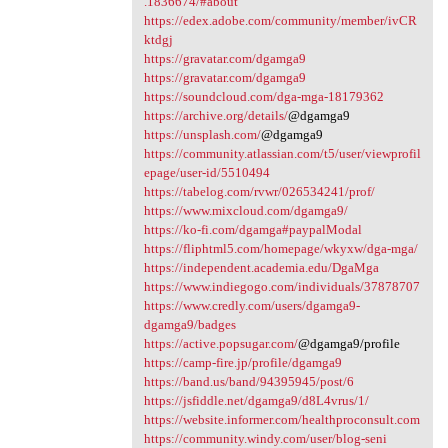
.1836674/#about
https://edex.adobe.com/community/member/ivCR
ktdgj
https://gravatar.com/dgamga9
https://gravatar.com/dgamga9
https://soundcloud.com/dga-mga-18179362
https://archive.org/details/
@dgamga9
https://unsplash.com/
@dgamga9
https://community.atlassian.com/t5/user/viewprofil
epage/user-id/5510494
https://tabelog.com/rvwr/026534241/prof/
https://www.mixcloud.com/dgamga9/
https://ko-fi.com/dgamga#paypalModal
https://fliphtml5.com/homepage/wkyxw/dga-mga/
https://independent.academia.edu/DgaMga
https://www.indiegogo.com/individuals/37878707
https://www.credly.com/users/dgamga9-
dgamga9/badges
https://active.popsugar.com/
@dgamga9/profile
https://camp-fire.jp/profile/dgamga9
https://band.us/band/94395945/post/6
https://jsfiddle.net/dgamga9/d8L4vrus/1/
https://website.informer.com/healthproconsult.com
https://community.windy.com/user/blog-seni