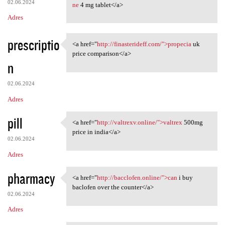
02.06.2024
ne
4 mg tablet</a>
Adres
prescriptio
<a href="
http://finasterideff.com/">propecia
uk
<a href="http://finasterideff
price comparison</a>
n
02.06.2024
Adres
pill
<a href="
http://valtrexv.online/">valtrex
500mg
<a href="http://valtrexv
price in india</a>
02.06.2024
Adres
pharmacy
<a href="
http://bacclofen.online/">can
i buy
<a href="http://bacclofen
baclofen over the counter</a>
02.06.2024
Adres