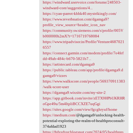
https://windward.uservoice.com/forums/248503-
windward-core/suggestions/4...
https://cyan-parrot-khhk40.mystrikingly.com/
https://www.reverbnation.com/dgamga9?
profile_view_source=header_icon_nav
https://community.sw.siemens.com/s/profile/005V
b000000h2mX?t=1716719768084
https://www.tripadvisor.in/Profile/Venture4687021
6557
https://connect.garmin.com/modern/profile/7e4fef
dd-49ab-484c-b670-5821b7...
https://artistecard.com/dgamga9
https://public.tableau.com/app/profile/dgamga9.d
gamga9/vizzes
https://www.walkscore.com/people/569370911383
/walk-score-user
https://dgamga9.wixsite.com/my-site-2
https://app.gitbook.com/invite/zETX9HPbUKRHR
oGpe49u/5m4ltpliBCCXZE7uqGgi
https://sites.google.com/view/fgcghryuf/home
https://medium.com/
@dgamga9/unlocking-health-
potential-exploring-the-realm-of-healthproconsult-
374afdad1923
https://ftdyufyur.blogspot.com/2024/05/healthpro