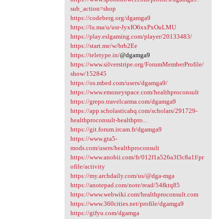
sub_action=shop
https://codeberg.org/dgamga9
https://lu.ma/u/usr-JyxIO6xxPxOuLMU
https://play.eslgaming.com/player/20133483/
https://start.me/w/brb2Ee
https://teletype.in/
@dgamga9
https://www.silverstripe.org/ForumMemberProfile/
show/152845
https://os.mbed.com/users/dgamga9/
https://www.emoneyspace.com/healthproconsult
https://grepo.travelcarma.com/dgamga9
https://app.scholasticahq.com/scholars/291729-
healthproconsult-healthpro...
https://git.forum.ircam.fr/dgamga9
https://www.gta5-
mods.com/users/healthproconsult
https://www.anobii.com/fr/012f1a526a3f3c8a1f/pr
ofile/activity
https://my.archdaily.com/us/@dga-mga
https://anotepad.com/note/read/54fktq85
https://www.webwiki.com/healthproconsult.com
https://www.360cities.net/profile/dgamga9
https://gifyu.com/dgamga