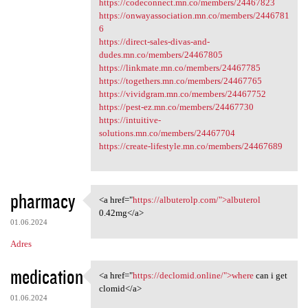
https://codeconnect.mn.co/members/24467823
https://onwayassociation.mn.co/members/2446781
6
https://direct-sales-divas-and-
dudes.mn.co/members/24467805
https://linkmate.mn.co/members/24467785
https://togethers.mn.co/members/24467765
https://vividgram.mn.co/members/24467752
https://pest-ez.mn.co/members/24467730
https://intuitive-
solutions.mn.co/members/24467704
https://create-lifestyle.mn.co/members/24467689
pharmacy
<a href="
https://albuterolp.com/">albuterol
<a href="https://albuterolp
0.42mg</a>
01.06.2024
Adres
medication
<a href="
https://declomid.online/">where
can i get
<a href="https://declomid
clomid</a>
01.06.2024