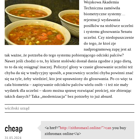
Wojskowa Akademia
Techniczna zamówiła
biometryczne systemy…
rejestracji wydawania
posiłków na stołówce uczelni
i systemu głosowania Senatu
uczelni. Czy niedopuszczenie
do tego, że ktoś zje
nadprogramową zupę jest aż
tak ważne, że potrzeba do tego systemu pobierającego odciski palców?
Nawet jeśli chodzi o to, by klient stołówki dostał dania zgodne z jego dietą,
to to da się osiągnąć inaczej. Policzyć głosy w czasie głosowanie uczelni też
chyba da się w tradycyjny sposób, a pracownicy uczelni chyba powinni znać
się na tyle, żeby wiedzieć, kto jest uprawniony do głosowania. Po co więc ta
cała biometria – zapisywanie odcisków palców wielu osób - i też nie mały
wydatek dla uczelni – skoro można sprawę rozwiązać prościej, nie zbierając
takich danych? Taka „modernizacja” bez potrzeby to już absurd.
wścibski urząd
K
cheap
<a href="
http://zithromaxl.online/">can
you buy
<a href="http://zithromaxl
o
zithromax online</a>
31.05.2024