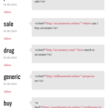
<a href="http://accutaneo.com
sale</a>
01.06.2024
Adres
sale
<a href="
http://accutaneiso.online/">where
can i
<a href="http://accutaneiso
buy accutane</a>
01.06.2024
Adres
drug
<a href="
http://accutaneo.com/">how
much is
<a href="http://accutaneo.com
accutane</a>
01.06.2024
Adres
generic
<a href="
http://adfinasterid.online/">propecia
<a href="http://adfinasterid
nz</a>
01.06.2024
Adres
buy
<a
<a href="https:/
href="
https://oazithromycin.online/">azithromycin