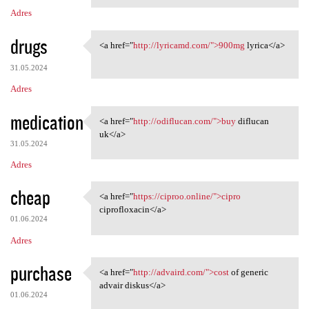
Adres
drugs
<a href="
http://lyricamd.com/">900mg
lyrica</a>
<a href="http://lyricamd.com/
31.05.2024
Adres
medication
<a href="
http://odiflucan.com/">buy
diflucan
<a href="http://odiflucan.com
uk</a>
31.05.2024
Adres
cheap
<a href="
https://ciproo.online/">cipro
<a href="https://ciproo
ciprofloxacin</a>
01.06.2024
Adres
purchase
<a href="
http://advaird.com/">cost
of generic
<a href="http://advaird.com/"
advair diskus</a>
01.06.2024