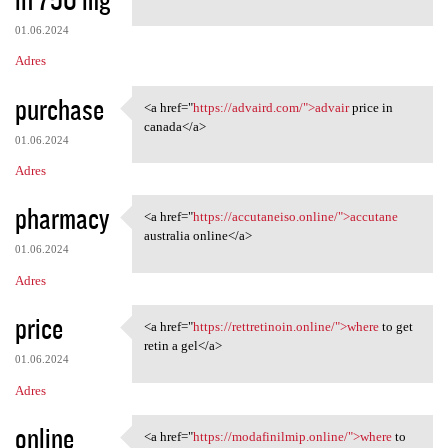
01.06.2024
Adres
purchase
<a href="
https://advaird.com/">advair
price in
<a href="https://advaird.com/
canada</a>
01.06.2024
Adres
pharmacy
<a href="
https://accutaneiso.online/">accutane
<a href="https://accutaneiso
australia online</a>
01.06.2024
Adres
price
<a href="
https://rettretinoin.online/">where
to get
<a href="https://rettretinoin
retin a gel</a>
01.06.2024
Adres
online
<a href="
https://modafinilmip.online/">where
to