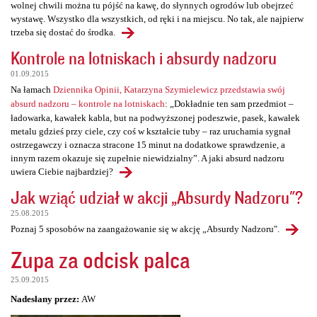
wolnej chwili można tu pójść na kawę, do słynnych ogrodów lub obejrzeć
wystawę. Wszystko dla wszystkich, od ręki i na miejscu. No tak, ale najpierw
trzeba się dostać do środka.
Kontrole na lotniskach i absurdy nadzoru
01.09.2015
Na łamach
Dziennika Opinii, Katarzyna Szymielewicz przedstawia swój
absurd nadzoru – kontrole na lotniskach
: „Dokładnie ten sam przedmiot –
ładowarka, kawałek kabla, but na podwyższonej podeszwie, pasek, kawałek
metalu gdzieś przy ciele, czy coś w kształcie tuby – raz uruchamia sygnał
ostrzegawczy i oznacza stracone 15 minut na dodatkowe sprawdzenie, a
innym razem okazuje się zupełnie niewidzialny”. A jaki absurd nadzoru
uwiera Ciebie najbardziej?
Jak wziąć udział w akcji „Absurdy Nadzoru"?
25.08.2015
Poznaj 5 sposobów na zaangażowanie się w akcję „Absurdy Nadzoru".
Zupa za odcisk palca
25.09.2015
Nadesłany przez:
AW