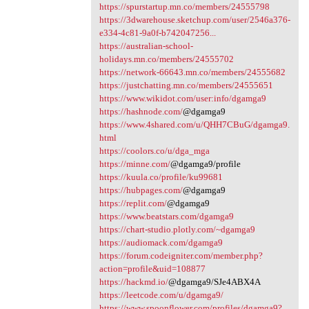
https://spurstartup.mn.co/members/24555798
https://3dwarehouse.sketchup.com/user/2546a376-
e334-4c81-9a0f-b742047256...
https://australian-school-
holidays.mn.co/members/24555702
https://network-66643.mn.co/members/24555682
https://justchatting.mn.co/members/24555651
https://www.wikidot.com/user:info/dgamga9
https://hashnode.com/
@dgamga9
https://www.4shared.com/u/QHH7CBuG/dgamga9.
html
https://coolors.co/u/dga_mga
https://minne.com/
@dgamga9/profile
https://kuula.co/profile/ku99681
https://hubpages.com/
@dgamga9
https://replit.com/
@dgamga9
https://www.beatstars.com/dgamga9
https://chart-studio.plotly.com/~dgamga9
https://audiomack.com/dgamga9
https://forum.codeigniter.com/member.php?
action=profile&uid=108877
https://hackmd.io/
@dgamga9/SJe4ABX4A
https://leetcode.com/u/dgamga9/
https://www.spoonflower.com/profiles/dgamga9?