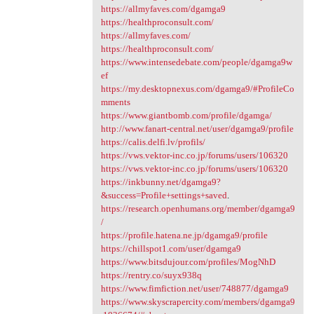
https://allmyfaves.com/dgamga9
https://healthproconsult.com/
https://allmyfaves.com/
https://healthproconsult.com/
https://www.intensedebate.com/people/dgamga9w
ef
https://my.desktopnexus.com/dgamga9/#ProfileCo
mments
https://www.giantbomb.com/profile/dgamga/
http://www.fanart-central.net/user/dgamga9/profile
https://calis.delfi.lv/profils/
https://vws.vektor-inc.co.jp/forums/users/106320
https://vws.vektor-inc.co.jp/forums/users/106320
https://inkbunny.net/dgamga9?
&success=Profile+settings+saved
.
https://research.openhumans.org/member/dgamga9
/
https://profile.hatena.ne.jp/dgamga9/profile
https://chillspot1.com/user/dgamga9
https://www.bitsdujour.com/profiles/MogNhD
https://rentry.co/suyx938q
https://www.fimfiction.net/user/748877/dgamga9
https://www.skyscrapercity.com/members/dgamga9