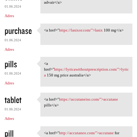
<a href="https://mcadvair
advair</a>
01.06.2024
Adres
purchase
<a href="
https://lasixor.com/">lasix
100 mg</a>
<a href="https://lasixor.com/
01.06.2024
Adres
pills
<a
<a href="https:/
href="
https://lyricawithoutprescription.com/">lyric
01.06.2024
a
150 mg price australia</a>
Adres
tablet
<a href="
https://accutaneiso.com/">accutane
<a href="https://accutaneiso
pills</a>
01.06.2024
Adres
pill
<a href="
http://accutaneo.com/">accutane
for