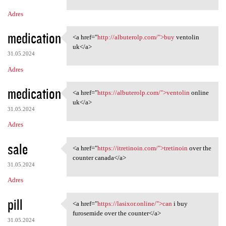
m
Adres
e
n
medication
<a href="
http://albuterolp.com/">buy
ventolin
<a href="http://albuterolp
t
uk</a>
31.05.2024
a
Adres
r
z
medication
<a href="
https://albuterolp.com/">ventolin
online
<a href="https://albuterolp
e
uk</a>
31.05.2024
Adres
sale
<a href="
https://itretinoin.com/">tretinoin
over the
<a href="https://itretinoin
counter canada</a>
31.05.2024
Adres
pill
<a href="
https://lasixor.online/">can
i buy
<a href="https://lasixor
furosemide over the counter</a>
31.05.2024