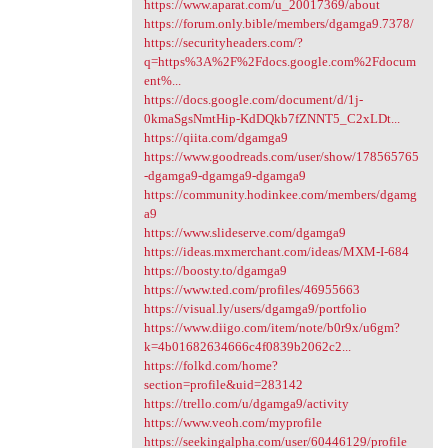
https://www.aparat.com/u_20017369/about
https://forum.only.bible/members/dgamga9.7378/
https://securityheaders.com/?
q=https%3A%2F%2Fdocs.google.com%2Fdocum
ent%...
https://docs.google.com/document/d/1j-
0kmaSgsNmtHip-KdDQkb7fZNNT5_C2xLDt...
https://qiita.com/dgamga9
https://www.goodreads.com/user/show/178565765
-dgamga9-dgamga9-dgamga9
https://community.hodinkee.com/members/dgamg
a9
https://www.slideserve.com/dgamga9
https://ideas.mxmerchant.com/ideas/MXM-I-684
https://boosty.to/dgamga9
https://www.ted.com/profiles/46955663
https://visual.ly/users/dgamga9/portfolio
https://www.diigo.com/item/note/b0r9x/u6gm?
k=4b01682634666c4f0839b2062c2...
https://folkd.com/home?
section=profile&uid=283142
https://trello.com/u/dgamga9/activity
https://www.veoh.com/myprofile
https://seekingalpha.com/user/60446129/profile