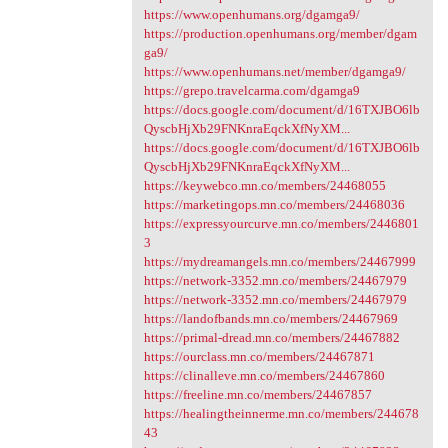
https://www.openhumans.org/dgamga9/
https://production.openhumans.org/member/dgam
ga9/
https://www.openhumans.net/member/dgamga9/
https://grepo.travelcarma.com/dgamga9
https://docs.google.com/document/d/16TXJBO6lb
QyscbHjXb29FNKnraEqckXfNyXM...
https://docs.google.com/document/d/16TXJBO6lb
QyscbHjXb29FNKnraEqckXfNyXM...
https://keywebco.mn.co/members/24468055
https://marketingops.mn.co/members/24468036
https://expressyourcurve.mn.co/members/2446801
3
https://mydreamangels.mn.co/members/24467999
https://network-3352.mn.co/members/24467979
https://network-3352.mn.co/members/24467979
https://landofbands.mn.co/members/24467969
https://primal-dread.mn.co/members/24467882
https://ourclass.mn.co/members/24467871
https://clinalleve.mn.co/members/24467860
https://freeline.mn.co/members/24467857
https://healingtheinnerme.mn.co/members/244678
43