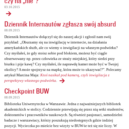
czy na „nie”?
03.10.2015
Dziennik Internautów zgłasza swój absurd
08.09.2015
Dziennik Internautów dołączył się do naszej akcji i zgłosił nam swój
przykład: „Oburzamy się na inwigilację w internecie, na działania
amerykańskich służb, ale co wiemy o inwigilacji na własnym podwórku?
Czy myślałeś, że gdy stoisz sobie pod blokiem, możesz być ciągle
obserwowany np. przez człowieka ze straży miejskiej, który siedzi przy
biurku i pije kawę? Czy myślałeś, ile naprawdę kamer może być w Twojej
okolicy? A może spojrzysz na mapkę, która może to ukazywać?”. Polecamy
artykuł Marcina Maja:
Ktoś nasikał pod kamerą, czyli inwigilacja z
perspektywy własnego podwórka
.
Checkpoint BUW
08.09.2015
Biblioteka Uniwersytecka w Warszawie. Jedna z najważniejszych bibliotek
akademickich w stolicy. Codziennie przewijają się przez nią setki studentów,
doktorantów i pracowników naukowych. Są również pasjonaci, samodzielni
badacze i warszawiacy, którzy poszukują niedostępnych gdzie indziej
pozycji. Wycieczka po mieście bez wizyty w BUW-ie też się nie liczy. W