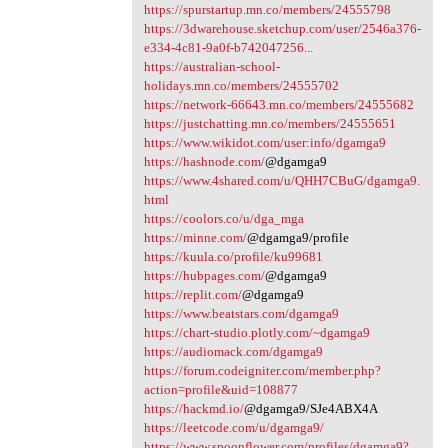
https://spurstartup.mn.co/members/24555798
https://3dwarehouse.sketchup.com/user/2546a376-
e334-4c81-9a0f-b742047256...
https://australian-school-
holidays.mn.co/members/24555702
https://network-66643.mn.co/members/24555682
https://justchatting.mn.co/members/24555651
https://www.wikidot.com/user:info/dgamga9
https://hashnode.com/
@dgamga9
https://www.4shared.com/u/QHH7CBuG/dgamga9.
html
https://coolors.co/u/dga_mga
https://minne.com/
@dgamga9/profile
https://kuula.co/profile/ku99681
https://hubpages.com/
@dgamga9
https://replit.com/
@dgamga9
https://www.beatstars.com/dgamga9
https://chart-studio.plotly.com/~dgamga9
https://audiomack.com/dgamga9
https://forum.codeigniter.com/member.php?
action=profile&uid=108877
https://hackmd.io/
@dgamga9/SJe4ABX4A
https://leetcode.com/u/dgamga9/
https://www.spoonflower.com/profiles/dgamga9?