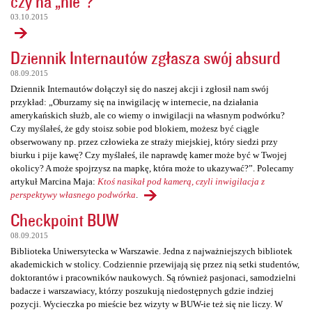
czy na „nie”?
03.10.2015
Dziennik Internautów zgłasza swój absurd
08.09.2015
Dziennik Internautów dołączył się do naszej akcji i zgłosił nam swój
przykład: „Oburzamy się na inwigilację w internecie, na działania
amerykańskich służb, ale co wiemy o inwigilacji na własnym podwórku?
Czy myślałeś, że gdy stoisz sobie pod blokiem, możesz być ciągle
obserwowany np. przez człowieka ze straży miejskiej, który siedzi przy
biurku i pije kawę? Czy myślałeś, ile naprawdę kamer może być w Twojej
okolicy? A może spojrzysz na mapkę, która może to ukazywać?”. Polecamy
artykuł Marcina Maja:
Ktoś nasikał pod kamerą, czyli inwigilacja z
perspektywy własnego podwórka
.
Checkpoint BUW
08.09.2015
Biblioteka Uniwersytecka w Warszawie. Jedna z najważniejszych bibliotek
akademickich w stolicy. Codziennie przewijają się przez nią setki studentów,
doktorantów i pracowników naukowych. Są również pasjonaci, samodzielni
badacze i warszawiacy, którzy poszukują niedostępnych gdzie indziej
pozycji. Wycieczka po mieście bez wizyty w BUW-ie też się nie liczy. W