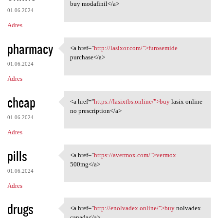
<a href="https://modafinilmip
buy modafinil</a>
01.06.2024
Adres
pharmacy
<a href="
http://lasixor.com/">furosemide
<a href="http://lasixor.com/"
purchase</a>
01.06.2024
Adres
cheap
<a href="
https://lasixtbs.online/">buy
lasix online
<a href="https://lasixtbs
no prescription</a>
01.06.2024
Adres
pills
<a href="
https://avermox.com/">vermox
<a href="https://avermox.com/
500mg</a>
01.06.2024
Adres
drugs
<a href="
http://enolvadex.online/">buy
nolvadex
<a href="http://enolvadex
canada</a>