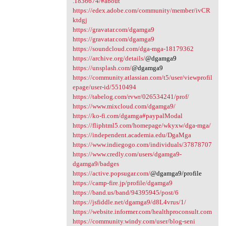
.1836674/#about
https://edex.adobe.com/community/member/ivCR
ktdgj
https://gravatar.com/dgamga9
https://gravatar.com/dgamga9
https://soundcloud.com/dga-mga-18179362
https://archive.org/details/
@dgamga9
https://unsplash.com/
@dgamga9
https://community.atlassian.com/t5/user/viewprofil
epage/user-id/5510494
https://tabelog.com/rvwr/026534241/prof/
https://www.mixcloud.com/dgamga9/
https://ko-fi.com/dgamga#paypalModal
https://fliphtml5.com/homepage/wkyxw/dga-mga/
https://independent.academia.edu/DgaMga
https://www.indiegogo.com/individuals/37878707
https://www.credly.com/users/dgamga9-
dgamga9/badges
https://active.popsugar.com/
@dgamga9/profile
https://camp-fire.jp/profile/dgamga9
https://band.us/band/94395945/post/6
https://jsfiddle.net/dgamga9/d8L4vrus/1/
https://website.informer.com/healthproconsult.com
https://community.windy.com/user/blog-seni