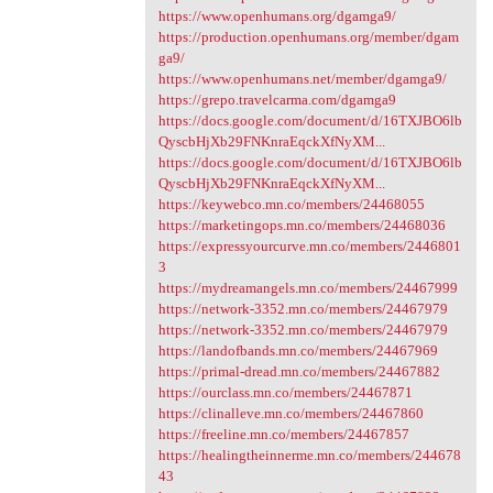
https://www.openhumans.org/dgamga9/
https://production.openhumans.org/member/dgam
ga9/
https://www.openhumans.net/member/dgamga9/
https://grepo.travelcarma.com/dgamga9
https://docs.google.com/document/d/16TXJBO6lb
QyscbHjXb29FNKnraEqckXfNyXM...
https://docs.google.com/document/d/16TXJBO6lb
QyscbHjXb29FNKnraEqckXfNyXM...
https://keywebco.mn.co/members/24468055
https://marketingops.mn.co/members/24468036
https://expressyourcurve.mn.co/members/2446801
3
https://mydreamangels.mn.co/members/24467999
https://network-3352.mn.co/members/24467979
https://network-3352.mn.co/members/24467979
https://landofbands.mn.co/members/24467969
https://primal-dread.mn.co/members/24467882
https://ourclass.mn.co/members/24467871
https://clinalleve.mn.co/members/24467860
https://freeline.mn.co/members/24467857
https://healingtheinnerme.mn.co/members/244678
43