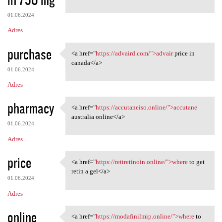
01.06.2024
Adres
purchase
<a href="
https://advaird.com/">advair
price in
<a href="https://advaird.com/
canada</a>
01.06.2024
Adres
pharmacy
<a href="
https://accutaneiso.online/">accutane
<a href="https://accutaneiso
australia online</a>
01.06.2024
Adres
price
<a href="
https://rettretinoin.online/">where
to get
<a href="https://rettretinoin
retin a gel</a>
01.06.2024
Adres
online
<a href="
https://modafinilmip.online/">where
to