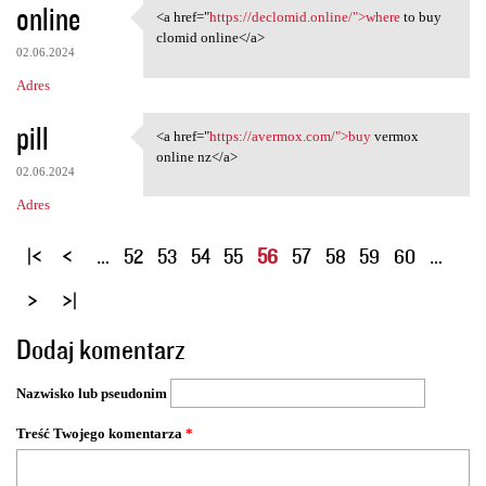
online
<a href="
https://declomid.online/">where
to buy
<a href="https://declomid
clomid online</a>
02.06.2024
Adres
pill
<a href="
https://avermox.com/">buy
vermox
<a href="https://avermox.com/
online nz</a>
02.06.2024
Adres
S
…
52
53
54
55
56
57
58
59
60
…
t
r
o
Dodaj komentarz
n
y
Nazwisko lub pseudonim
Treść Twojego komentarza
*