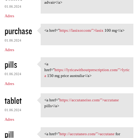
<a href="https://mcadvair
advair</a>
01.06.2024
Adres
purchase
<a href="
https://lasixor.com/">lasix
100 mg</a>
<a href="https://lasixor.com/
01.06.2024
Adres
pills
<a
<a href="https:/
href="
https://lyricawithoutprescription.com/">lyric
01.06.2024
a
150 mg price australia</a>
Adres
tablet
<a href="
https://accutaneiso.com/">accutane
<a href="https://accutaneiso
pills</a>
01.06.2024
Adres
pill
<a href="
http://accutaneo.com/">accutane
for