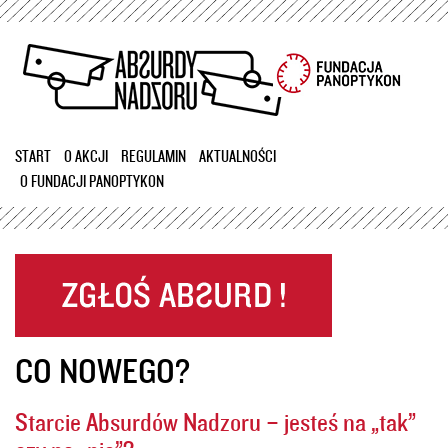
Przejdź
do
treści
START
O AKCJI
REGULAMIN
AKTUALNOŚCI
O FUNDACJI PANOPTYKON
CO NOWEGO?
Starcie Absurdów Nadzoru – jesteś na „tak”