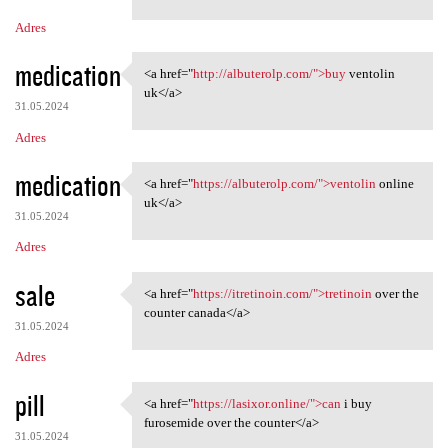
m
Adres
e
n
medication
<a href="
http://albuterolp.com/">buy
ventolin
<a href="http://albuterolp
t
uk</a>
31.05.2024
a
Adres
r
z
medication
<a href="
https://albuterolp.com/">ventolin
online
<a href="https://albuterolp
e
uk</a>
31.05.2024
Adres
sale
<a href="
https://itretinoin.com/">tretinoin
over the
<a href="https://itretinoin
counter canada</a>
31.05.2024
Adres
pill
<a href="
https://lasixor.online/">can
i buy
<a href="https://lasixor
furosemide over the counter</a>
31.05.2024