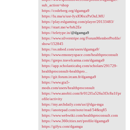
sub_action=shop
https://codeberg.org/dgamga9
https://lu.ma/u/usr-JyxIO6xxPxOuLMU
https://play.eslgaming.com/player/20133483/
https://start.me/w/brb2Ee
https://teletype.in/
@dgamga9
https://www.silverstripe.org/ForumMemberProfile/
show/152845
https://os.mbed.com/users/dgamga9/
https://www.emoneyspace.com/healthproconsult
https://grepo.travelcarma.com/dgamga9
https://app.scholasticahq.com/scholars/291729-
healthproconsult-healthpro...
https://git.forum.ircam.fr/dgamga9
https://www.gta5-
mods.com/users/healthproconsult
https://www.anobii.com/fr/012f1a526a3f3c8a1f/pr
ofile/activity
https://my.archdaily.com/us/@dga-mga
https://anotepad.com/note/read/54fktq85
https://www.webwiki.com/healthproconsult.com
https://www.360cities.net/profile/dgamga9
https://gifyu.com/dgamga