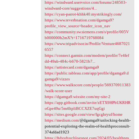
https://windward.uservoice.com/forums/248503-
windward-core/suggestions/4...
https://cyan-parrot-khhk40.mystrikingly.com/
https://www.reverbnation.com/dgamga9?
profile_view_source=header_icon_nav
https://community.sw.siemens.com/s/profile/005V
b000000h2mX?t=1716719768084
https://www.tripadvisor.in/Profile/Venture4687021
6557
https://connect.garmin.com/modern/profile/7e4fef
dd-49ab-484c-b670-5821b7...
https://artistecard.com/dgamga9
https://public.tableau.com/app/profile/dgamga9.d
gamga9/vizzes
https://www.walkscore.com/people/569370911383
/walk-score-user
https://dgamga9.wixsite.com/my-site-2
https://app.gitbook.com/invite/zETX9HPbUKRHR
oGpe49u/5m4ltpliBCCXZE7uqGgi
https://sites.google.com/view/fgcghryuf/home
https://medium.com/
@dgamga9/unlocking-health-
potential-exploring-the-realm-of-healthproconsult-
374afdad1923
https://ftdyufyur.blogspot.com/2024/05/healthpro