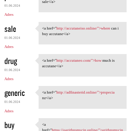
<a href="http://accutaneo.com
sale</a>
01.06.2024
Adres
sale
<a href="
http://accutaneiso.online/">where
can i
<a href="http://accutaneiso
buy accutane</a>
01.06.2024
Adres
drug
<a href="
http://accutaneo.com/">how
much is
<a href="http://accutaneo.com
accutane</a>
01.06.2024
Adres
generic
<a href="
http://adfinasterid.online/">propecia
<a href="http://adfinasterid
nz</a>
01.06.2024
Adres
buy
<a
<a href="https:/
href="
https://oazithromycin.online/">azithromycin