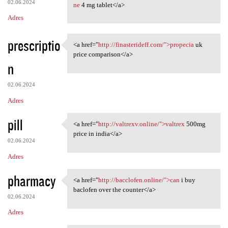
02.06.2024
ne
4 mg tablet</a>
Adres
prescriptio
<a href="
http://finasterideff.com/">propecia
uk
<a href="http://finasterideff
price comparison</a>
n
02.06.2024
Adres
pill
<a href="
http://valtrexv.online/">valtrex
500mg
<a href="http://valtrexv
price in india</a>
02.06.2024
Adres
pharmacy
<a href="
http://bacclofen.online/">can
i buy
<a href="http://bacclofen
baclofen over the counter</a>
02.06.2024
Adres