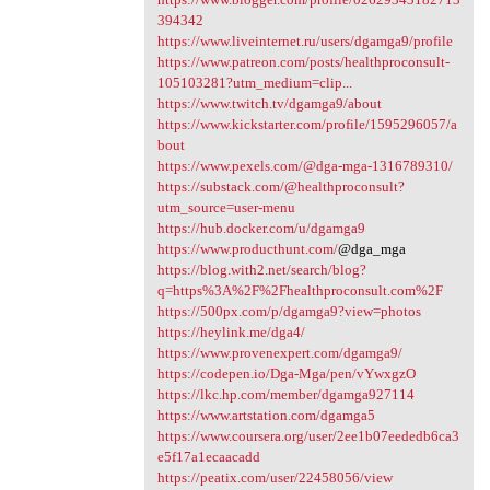
394342
https://www.liveinternet.ru/users/dgamga9/profile
https://www.patreon.com/posts/healthproconsult-
105103281?utm_medium=clip...
https://www.twitch.tv/dgamga9/about
https://www.kickstarter.com/profile/1595296057/a
bout
https://www.pexels.com/@dga-mga-1316789310/
https://substack.com/@healthproconsult?
utm_source=user-menu
https://hub.docker.com/u/dgamga9
https://www.producthunt.com/
@dga_mga
https://blog.with2.net/search/blog?
q=https%3A%2F%2Fhealthproconsult.com%2F
https://500px.com/p/dgamga9?view=photos
https://heylink.me/dga4/
https://www.provenexpert.com/dgamga9/
https://codepen.io/Dga-Mga/pen/vYwxgzO
https://lkc.hp.com/member/dgamga927114
https://www.artstation.com/dgamga5
https://www.coursera.org/user/2ee1b07eededb6ca3
e5f17a1ecaacadd
https://peatix.com/user/22458056/view