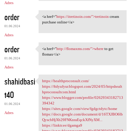
Adres
order
<a href="
https://itretinoin.com/">tretinoin
cream
<a href="https://itretinoin
purchase online</a>
01.06.2024
Adres
order
<a href="
http://flomaxms.com/">where
to get
<a href="http://flomaxms.com/
flomax</a>
01.06.2024
Adres
shahidbasi
https://healthproconsult.com/
https://healthproconsult.com/
https://ftdyufyur.blogspot.com/2024/05/httpshealt
t40
hproconsultcom.html
https://www.blogger.com/profile/02629343182713
394342
01.06.2024
https://sites.google.com/view/fgdgctdytc/home
Adres
https://docs.google.com/document/d/16TXJBO6lb
QyscbHjXb29FNKnraEqckXfNyXM...
https://linktr.ee/dgamga9
https://www.blogger.com/profile/02629343182713