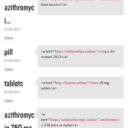
azithromyc
from mexico</a>
i...
01.06.2024
Adres
pill
<a href="
https://sildenafilps.online/">viagra
for
<a href="https://sildenafilps
women 2013</a>
01.06.2024
Adres
tablets
<a href="
http://lasixav.online/">lasix
20 mg
<a href="http://lasixav
tablet</a>
01.06.2024
Adres
azithromyc
<a
<a href="https:/
href="
https://azithromycinps.online/">azithromyci
in 750 mg
n
250 price in india</a>