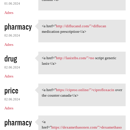
01.06.2024
Adres
pharmacy
<a href="
http://diflucand.com/">diflucan
<a href="http://diflucand.com
medication prescription</a>
02.06.2024
Adres
drug
<a href="
http://lasixtbs.com/">no
script generic
<a href="http://lasixtbs.com/
lasix</a>
02.06.2024
Adres
price
<a href="
https://ciproo.online/">ciprofloxacin
over
<a href="https://ciproo
the counter canada</a>
02.06.2024
Adres
pharmacy
<a
<a href="https:/
href="
https://dexamethasonen.com/">dexamethaso