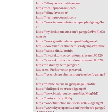
https://allmyfaves.com/dgamga9
https://healthproconsult.com/
https://allmyfaves.com/
https://healthproconsult.com/
https://www.intensedebate.com/people/dgamga9w
ef
https://my.desktopnexus.com/dgamga9/#ProfileCo
mments
https://www.giantbomb.com/profile/dgamga/
http://www.fanart-central.net/user/dgamga9/profile
https://calis.delfi.lv/profils/
https://vws.vektor-inc.co.jp/forums/users/106320
https://vws.vektor-inc.co.jp/forums/users/106320
https://inkbunny.net/dgamga9?
&success=Profile+settings+saved
.
https://research.openhumans.org/member/dgamga9
/
https://profile.hatena.ne.jp/dgamga9/profile
https://chillspot1.com/user/dgamga9
https://www.bitsdujour.com/profiles/MogNhD
https://rentry.co/suyx938q
https://www.fimfiction.net/user/748877/dgamga9
https://www.skyscrapercity.com/members/dgamga9