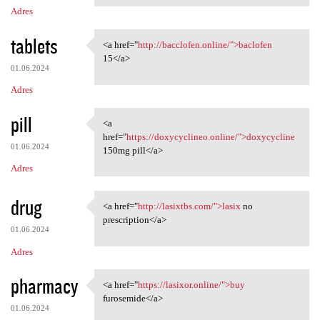
Adres
tablets
<a href="
http://bacclofen.online/">baclofen
<a href="http://bacclofen
15</a>
01.06.2024
Adres
pill
<a
<a href="https://doxycyclineo
href="
https://doxycyclineo.online/">doxycycline
01.06.2024
150mg pill</a>
Adres
drug
<a href="
http://lasixtbs.com/">lasix
no
<a href="http://lasixtbs.com/
prescription</a>
01.06.2024
Adres
pharmacy
<a href="
https://lasixor.online/">buy
<a href="https://lasixor
furosemide</a>
01.06.2024