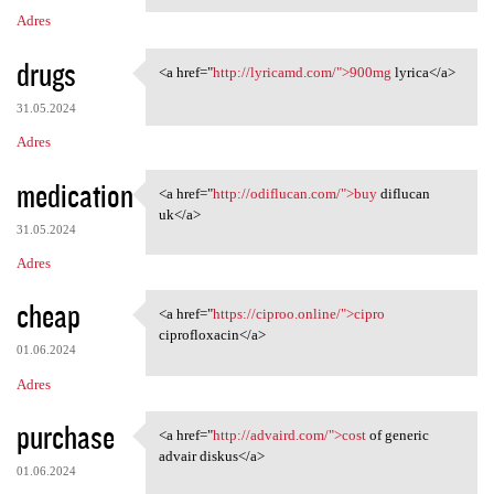
Adres
drugs
<a href="
http://lyricamd.com/">900mg
lyrica</a>
<a href="http://lyricamd.com/
31.05.2024
Adres
medication
<a href="
http://odiflucan.com/">buy
diflucan
<a href="http://odiflucan.com
uk</a>
31.05.2024
Adres
cheap
<a href="
https://ciproo.online/">cipro
<a href="https://ciproo
ciprofloxacin</a>
01.06.2024
Adres
purchase
<a href="
http://advaird.com/">cost
of generic
<a href="http://advaird.com/"
advair diskus</a>
01.06.2024