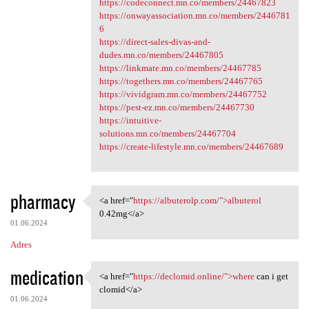
https://codeconnect.mn.co/members/24467823
https://onwayassociation.mn.co/members/2446781
6
https://direct-sales-divas-and-
dudes.mn.co/members/24467805
https://linkmate.mn.co/members/24467785
https://togethers.mn.co/members/24467765
https://vividgram.mn.co/members/24467752
https://pest-ez.mn.co/members/24467730
https://intuitive-
solutions.mn.co/members/24467704
https://create-lifestyle.mn.co/members/24467689
pharmacy
<a href="
https://albuterolp.com/">albuterol
<a href="https://albuterolp
0.42mg</a>
01.06.2024
Adres
medication
<a href="
https://declomid.online/">where
can i get
<a href="https://declomid
clomid</a>
01.06.2024