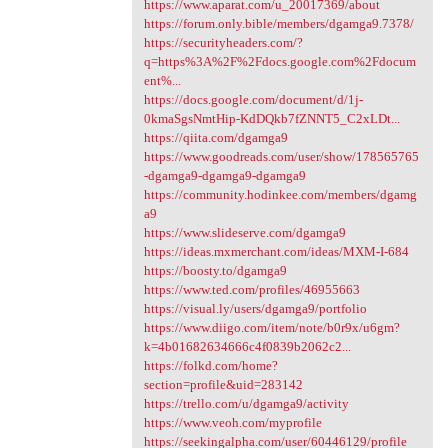
https://www.aparat.com/u_20017369/about
https://forum.only.bible/members/dgamga9.7378/
https://securityheaders.com/?
q=https%3A%2F%2Fdocs.google.com%2Fdocum
ent%...
https://docs.google.com/document/d/1j-
0kmaSgsNmtHip-KdDQkb7fZNNT5_C2xLDt...
https://qiita.com/dgamga9
https://www.goodreads.com/user/show/178565765
-dgamga9-dgamga9-dgamga9
https://community.hodinkee.com/members/dgamg
a9
https://www.slideserve.com/dgamga9
https://ideas.mxmerchant.com/ideas/MXM-I-684
https://boosty.to/dgamga9
https://www.ted.com/profiles/46955663
https://visual.ly/users/dgamga9/portfolio
https://www.diigo.com/item/note/b0r9x/u6gm?
k=4b01682634666c4f0839b2062c2...
https://folkd.com/home?
section=profile&uid=283142
https://trello.com/u/dgamga9/activity
https://www.veoh.com/myprofile
https://seekingalpha.com/user/60446129/profile