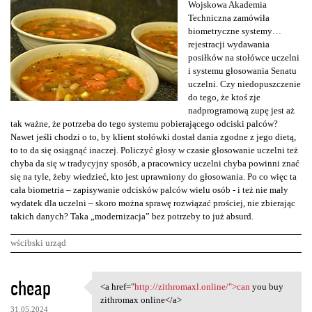
Wojskowa Akademia
Techniczna zamówiła
biometryczne systemy…
rejestracji wydawania
posiłków na stołówce uczelni
i systemu głosowania Senatu
uczelni. Czy niedopuszczenie
do tego, że ktoś zje
nadprogramową zupę jest aż
tak ważne, że potrzeba do tego systemu pobierającego odciski palców?
Nawet jeśli chodzi o to, by klient stołówki dostał dania zgodne z jego dietą,
to to da się osiągnąć inaczej. Policzyć głosy w czasie głosowanie uczelni też
chyba da się w tradycyjny sposób, a pracownicy uczelni chyba powinni znać
się na tyle, żeby wiedzieć, kto jest uprawniony do głosowania. Po co więc ta
cała biometria – zapisywanie odcisków palców wielu osób - i też nie mały
wydatek dla uczelni – skoro można sprawę rozwiązać prościej, nie zbierając
takich danych? Taka „modernizacja” bez potrzeby to już absurd.
wścibski urząd
K
cheap
<a href="
http://zithromaxl.online/">can
you buy
<a href="http://zithromaxl
o
zithromax online</a>
31.05.2024