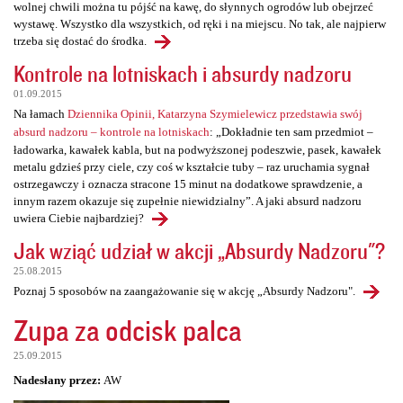
wolnej chwili można tu pójść na kawę, do słynnych ogrodów lub obejrzeć
wystawę. Wszystko dla wszystkich, od ręki i na miejscu. No tak, ale najpierw
trzeba się dostać do środka.
Kontrole na lotniskach i absurdy nadzoru
01.09.2015
Na łamach
Dziennika Opinii, Katarzyna Szymielewicz przedstawia swój
absurd nadzoru – kontrole na lotniskach
: „Dokładnie ten sam przedmiot –
ładowarka, kawałek kabla, but na podwyższonej podeszwie, pasek, kawałek
metalu gdzieś przy ciele, czy coś w kształcie tuby – raz uruchamia sygnał
ostrzegawczy i oznacza stracone 15 minut na dodatkowe sprawdzenie, a
innym razem okazuje się zupełnie niewidzialny”. A jaki absurd nadzoru
uwiera Ciebie najbardziej?
Jak wziąć udział w akcji „Absurdy Nadzoru"?
25.08.2015
Poznaj 5 sposobów na zaangażowanie się w akcję „Absurdy Nadzoru".
Zupa za odcisk palca
25.09.2015
Nadesłany przez:
AW