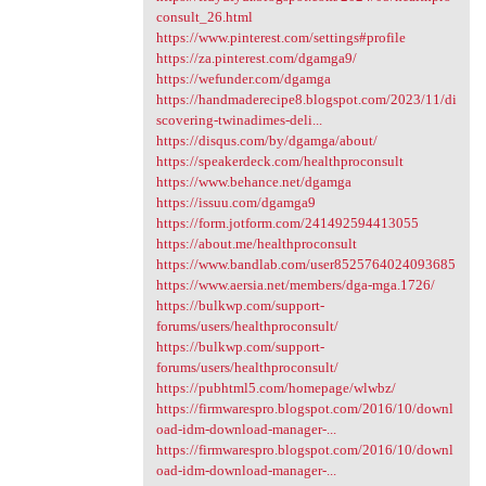
consult_26.html
https://www.pinterest.com/settings#profile
https://za.pinterest.com/dgamga9/
https://wefunder.com/dgamga
https://handmaderecipe8.blogspot.com/2023/11/di
scovering-twinadimes-deli...
https://disqus.com/by/dgamga/about/
https://speakerdeck.com/healthproconsult
https://www.behance.net/dgamga
https://issuu.com/dgamga9
https://form.jotform.com/241492594413055
https://about.me/healthproconsult
https://www.bandlab.com/user8525764024093685
https://www.aersia.net/members/dga-mga.1726/
https://bulkwp.com/support-
forums/users/healthproconsult/
https://bulkwp.com/support-
forums/users/healthproconsult/
https://pubhtml5.com/homepage/wlwbz/
https://firmwarespro.blogspot.com/2016/10/downl
oad-idm-download-manager-...
https://firmwarespro.blogspot.com/2016/10/downl
oad-idm-download-manager-...