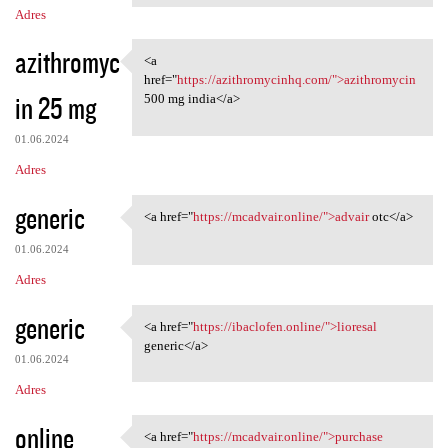
Adres
azithromyc
<a
<a href="https:/
href="
https://azithromycinhq.com/">azithromycin
in 25 mg
500 mg india</a>
01.06.2024
Adres
generic
<a href="
https://mcadvair.online/">advair
otc</a>
<a href="https://mcadvair
01.06.2024
Adres
generic
<a href="
https://ibaclofen.online/">lioresal
<a href="https://ibaclofen
generic</a>
01.06.2024
Adres
online
<a href="
https://mcadvair.online/">purchase