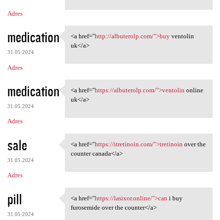
m
Adres
e
n
medication
<a href="
http://albuterolp.com/">buy
ventolin
<a href="http://albuterolp
t
uk</a>
31.05.2024
a
Adres
r
z
medication
<a href="
https://albuterolp.com/">ventolin
online
<a href="https://albuterolp
e
uk</a>
31.05.2024
Adres
sale
<a href="
https://itretinoin.com/">tretinoin
over the
<a href="https://itretinoin
counter canada</a>
31.05.2024
Adres
pill
<a href="
https://lasixor.online/">can
i buy
<a href="https://lasixor
furosemide over the counter</a>
31.05.2024