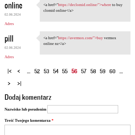
online
<a href="
https://declomid.online/">where
to buy
<a href="https://declomid
clomid online</a>
02.06.2024
Adres
pill
<a href="
https://avermox.com/">buy
vermox
<a href="https://avermox.com/
online nz</a>
02.06.2024
Adres
S
…
52
53
54
55
56
57
58
59
60
…
t
r
o
Dodaj komentarz
n
y
Nazwisko lub pseudonim
Treść Twojego komentarza
*