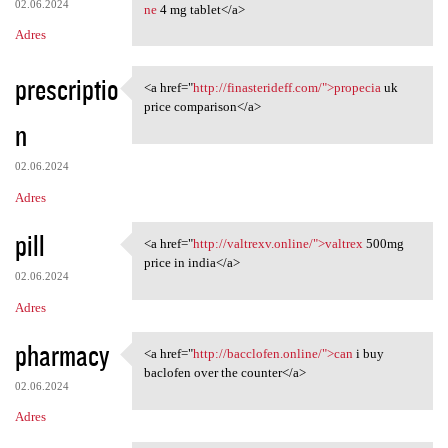
02.06.2024
ne
4 mg tablet</a>
Adres
prescriptio
<a href="
http://finasterideff.com/">propecia
uk
<a href="http://finasterideff
price comparison</a>
n
02.06.2024
Adres
pill
<a href="
http://valtrexv.online/">valtrex
500mg
<a href="http://valtrexv
price in india</a>
02.06.2024
Adres
pharmacy
<a href="
http://bacclofen.online/">can
i buy
<a href="http://bacclofen
baclofen over the counter</a>
02.06.2024
Adres