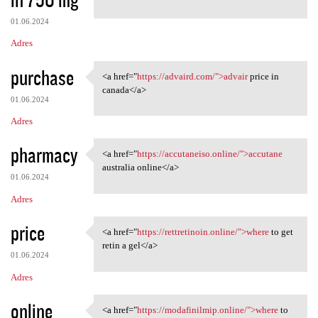
01.06.2024
Adres
purchase
<a href="
https://advaird.com/">advair
price in
<a href="https://advaird.com/
canada</a>
01.06.2024
Adres
pharmacy
<a href="
https://accutaneiso.online/">accutane
<a href="https://accutaneiso
australia online</a>
01.06.2024
Adres
price
<a href="
https://rettretinoin.online/">where
to get
<a href="https://rettretinoin
retin a gel</a>
01.06.2024
Adres
online
<a href="
https://modafinilmip.online/">where
to