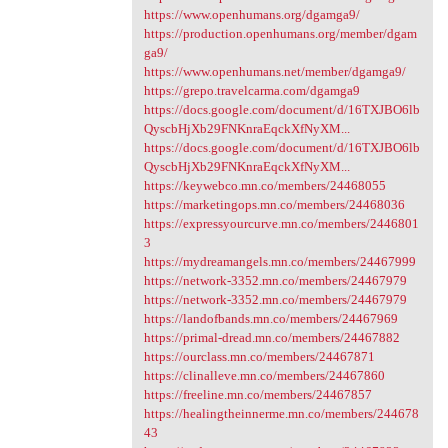
https://www.openhumans.org/dgamga9/
https://production.openhumans.org/member/dgam
ga9/
https://www.openhumans.net/member/dgamga9/
https://grepo.travelcarma.com/dgamga9
https://docs.google.com/document/d/16TXJBO6lb
QyscbHjXb29FNKnraEqckXfNyXM...
https://docs.google.com/document/d/16TXJBO6lb
QyscbHjXb29FNKnraEqckXfNyXM...
https://keywebco.mn.co/members/24468055
https://marketingops.mn.co/members/24468036
https://expressyourcurve.mn.co/members/2446801
3
https://mydreamangels.mn.co/members/24467999
https://network-3352.mn.co/members/24467979
https://network-3352.mn.co/members/24467979
https://landofbands.mn.co/members/24467969
https://primal-dread.mn.co/members/24467882
https://ourclass.mn.co/members/24467871
https://clinalleve.mn.co/members/24467860
https://freeline.mn.co/members/24467857
https://healingtheinnerme.mn.co/members/244678
43