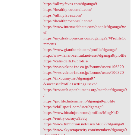
https://allmyfaves.com/dgamga9
https://healthproconsult.com/
https://allmyfaves.com/
https://healthproconsult.com/
https://www.intensedebate.com/people/dgamga9w
ef
https://my.desktopnexus.com/dgamga9/#ProfileCo
mments
https://www.giantbomb.com/profile/dgamga/
http://www.fanart-central.net/user/dgamga9/profile
https://calis.delfi.lv/profils/
https://vws.vektor-inc.co.jp/forums/users/106320
https://vws.vektor-inc.co.jp/forums/users/106320
https://inkbunny.net/dgamga9?
&success=Profile+settings+saved
.
https://research.openhumans.org/member/dgamga9
/
https://profile.hatena.ne.jp/dgamga9/profile
https://chillspot1.com/user/dgamga9
https://www.bitsdujour.com/profiles/MogNhD
https://rentry.co/suyx938q
https://www.fimfiction.net/user/748877/dgamga9
https://www.skyscrapercity.com/members/dgamga9