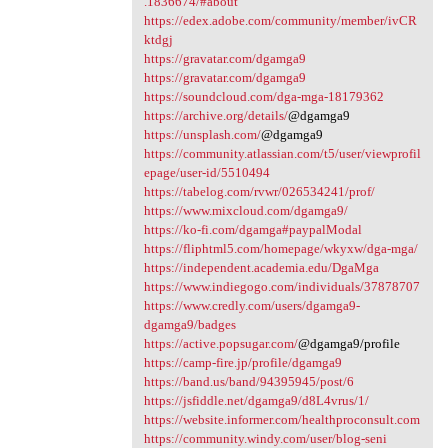
.1836674/#about
https://edex.adobe.com/community/member/ivCR
ktdgj
https://gravatar.com/dgamga9
https://gravatar.com/dgamga9
https://soundcloud.com/dga-mga-18179362
https://archive.org/details/
@dgamga9
https://unsplash.com/
@dgamga9
https://community.atlassian.com/t5/user/viewprofil
epage/user-id/5510494
https://tabelog.com/rvwr/026534241/prof/
https://www.mixcloud.com/dgamga9/
https://ko-fi.com/dgamga#paypalModal
https://fliphtml5.com/homepage/wkyxw/dga-mga/
https://independent.academia.edu/DgaMga
https://www.indiegogo.com/individuals/37878707
https://www.credly.com/users/dgamga9-
dgamga9/badges
https://active.popsugar.com/
@dgamga9/profile
https://camp-fire.jp/profile/dgamga9
https://band.us/band/94395945/post/6
https://jsfiddle.net/dgamga9/d8L4vrus/1/
https://website.informer.com/healthproconsult.com
https://community.windy.com/user/blog-seni