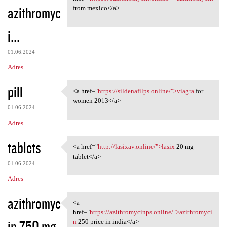
azithromyc
from mexico</a>
i...
01.06.2024
Adres
pill
<a href="
https://sildenafilps.online/">viagra
for
<a href="https://sildenafilps
women 2013</a>
01.06.2024
Adres
tablets
<a href="
http://lasixav.online/">lasix
20 mg
<a href="http://lasixav
tablet</a>
01.06.2024
Adres
azithromyc
<a
<a href="https:/
href="
https://azithromycinps.online/">azithromyci
in 750 mg
n
250 price in india</a>