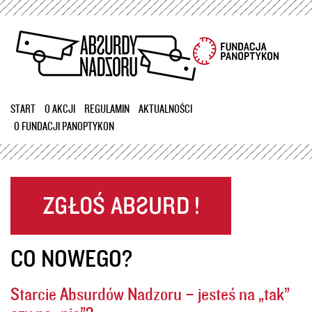
Przejdź
do
treści
START
O AKCJI
REGULAMIN
AKTUALNOŚCI
O FUNDACJI PANOPTYKON
CO NOWEGO?
Starcie Absurdów Nadzoru – jesteś na „tak”