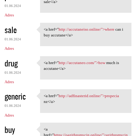
<a href="http://accutaneo.com
sale</a>
01.06.2024
Adres
sale
<a href="
http://accutaneiso.online/">where
can i
<a href="http://accutaneiso
buy accutane</a>
01.06.2024
Adres
drug
<a href="
http://accutaneo.com/">how
much is
<a href="http://accutaneo.com
accutane</a>
01.06.2024
Adres
generic
<a href="
http://adfinasterid.online/">propecia
<a href="http://adfinasterid
nz</a>
01.06.2024
Adres
buy
<a
<a href="https:/
href="
https://oazithromycin.online/">azithromycin