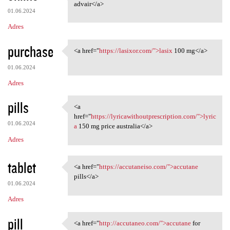
<a href="https://mcadvair
advair</a>
01.06.2024
Adres
purchase
<a href="
https://lasixor.com/">lasix
100 mg</a>
<a href="https://lasixor.com/
01.06.2024
Adres
pills
<a
<a href="https:/
href="
https://lyricawithoutprescription.com/">lyric
01.06.2024
a
150 mg price australia</a>
Adres
tablet
<a href="
https://accutaneiso.com/">accutane
<a href="https://accutaneiso
pills</a>
01.06.2024
Adres
pill
<a href="
http://accutaneo.com/">accutane
for