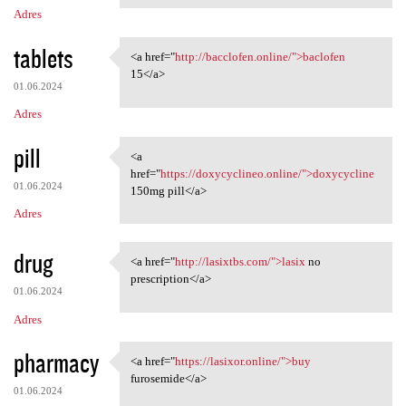
Adres
tablets
<a href="
http://bacclofen.online/">baclofen
<a href="http://bacclofen
15</a>
01.06.2024
Adres
pill
<a
<a href="https://doxycyclineo
href="
https://doxycyclineo.online/">doxycycline
01.06.2024
150mg pill</a>
Adres
drug
<a href="
http://lasixtbs.com/">lasix
no
<a href="http://lasixtbs.com/
prescription</a>
01.06.2024
Adres
pharmacy
<a href="
https://lasixor.online/">buy
<a href="https://lasixor
furosemide</a>
01.06.2024