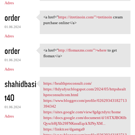
Adres
order
<a href="
https://itretinoin.com/">tretinoin
cream
<a href="https://itretinoin
purchase online</a>
01.06.2024
Adres
order
<a href="
http://flomaxms.com/">where
to get
<a href="http://flomaxms.com/
flomax</a>
01.06.2024
Adres
shahidbasi
https://healthproconsult.com/
https://healthproconsult.com/
https://ftdyufyur.blogspot.com/2024/05/httpshealt
t40
hproconsultcom.html
https://www.blogger.com/profile/02629343182713
394342
01.06.2024
https://sites.google.com/view/fgdgctdytc/home
Adres
https://docs.google.com/document/d/16TXJBO6lb
QyscbHjXb29FNKnraEqckXfNyXM...
https://linktr.ee/dgamga9
https://www.blogger.com/profile/02629343182713