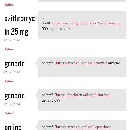
Adres
azithromyc
<a
<a href="https:/
href="
https://azithromycinhq.com/">azithromycin
in 25 mg
500 mg india</a>
01.06.2024
Adres
generic
<a href="
https://mcadvair.online/">advair
otc</a>
<a href="https://mcadvair
01.06.2024
Adres
generic
<a href="
https://ibaclofen.online/">lioresal
<a href="https://ibaclofen
generic</a>
01.06.2024
Adres
online
<a href="
https://mcadvair.online/">purchase