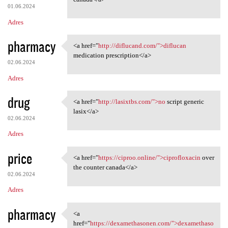
01.06.2024
Adres
pharmacy
<a href="
http://diflucand.com/">diflucan
<a href="http://diflucand.com
medication prescription</a>
02.06.2024
Adres
drug
<a href="
http://lasixtbs.com/">no
script generic
<a href="http://lasixtbs.com/
lasix</a>
02.06.2024
Adres
price
<a href="
https://ciproo.online/">ciprofloxacin
over
<a href="https://ciproo
the counter canada</a>
02.06.2024
Adres
pharmacy
<a
<a href="https:/
href="
https://dexamethasonen.com/">dexamethaso