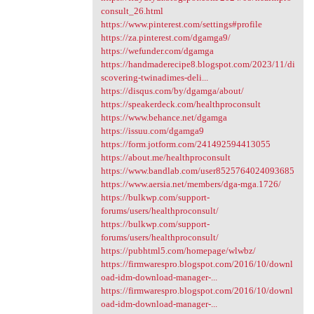
consult_26.html
https://www.pinterest.com/settings#profile
https://za.pinterest.com/dgamga9/
https://wefunder.com/dgamga
https://handmaderecipe8.blogspot.com/2023/11/di
scovering-twinadimes-deli...
https://disqus.com/by/dgamga/about/
https://speakerdeck.com/healthproconsult
https://www.behance.net/dgamga
https://issuu.com/dgamga9
https://form.jotform.com/241492594413055
https://about.me/healthproconsult
https://www.bandlab.com/user8525764024093685
https://www.aersia.net/members/dga-mga.1726/
https://bulkwp.com/support-
forums/users/healthproconsult/
https://bulkwp.com/support-
forums/users/healthproconsult/
https://pubhtml5.com/homepage/wlwbz/
https://firmwarespro.blogspot.com/2016/10/downl
oad-idm-download-manager-...
https://firmwarespro.blogspot.com/2016/10/downl
oad-idm-download-manager-...