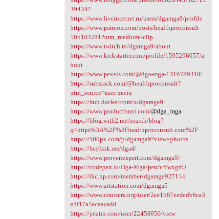
394342
https://www.liveinternet.ru/users/dgamga9/profile
https://www.patreon.com/posts/healthproconsult-
105103281?utm_medium=clip...
https://www.twitch.tv/dgamga9/about
https://www.kickstarter.com/profile/1595296057/a
bout
https://www.pexels.com/@dga-mga-1316789310/
https://substack.com/@healthproconsult?
utm_source=user-menu
https://hub.docker.com/u/dgamga9
https://www.producthunt.com/
@dga_mga
https://blog.with2.net/search/blog?
q=https%3A%2F%2Fhealthproconsult.com%2F
https://500px.com/p/dgamga9?view=photos
https://heylink.me/dga4/
https://www.provenexpert.com/dgamga9/
https://codepen.io/Dga-Mga/pen/vYwxgzO
https://lkc.hp.com/member/dgamga927114
https://www.artstation.com/dgamga5
https://www.coursera.org/user/2ee1b07eededb6ca3
e5f17a1ecaacadd
https://peatix.com/user/22458056/view