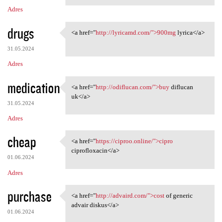
Adres
drugs
<a href="
http://lyricamd.com/">900mg
lyrica</a>
<a href="http://lyricamd.com/
31.05.2024
Adres
medication
<a href="
http://odiflucan.com/">buy
diflucan
<a href="http://odiflucan.com
uk</a>
31.05.2024
Adres
cheap
<a href="
https://ciproo.online/">cipro
<a href="https://ciproo
ciprofloxacin</a>
01.06.2024
Adres
purchase
<a href="
http://advaird.com/">cost
of generic
<a href="http://advaird.com/"
advair diskus</a>
01.06.2024