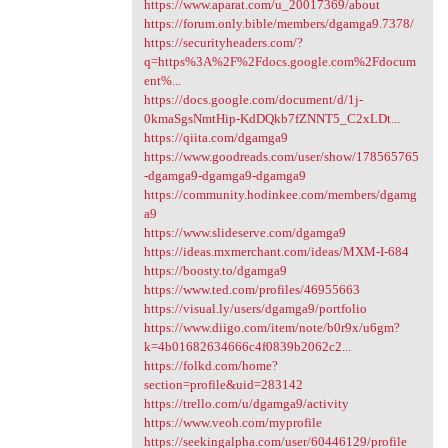
https://www.aparat.com/u_20017369/about
https://forum.only.bible/members/dgamga9.7378/
https://securityheaders.com/?
q=https%3A%2F%2Fdocs.google.com%2Fdocum
ent%...
https://docs.google.com/document/d/1j-
0kmaSgsNmtHip-KdDQkb7fZNNT5_C2xLDt...
https://qiita.com/dgamga9
https://www.goodreads.com/user/show/178565765
-dgamga9-dgamga9-dgamga9
https://community.hodinkee.com/members/dgamg
a9
https://www.slideserve.com/dgamga9
https://ideas.mxmerchant.com/ideas/MXM-I-684
https://boosty.to/dgamga9
https://www.ted.com/profiles/46955663
https://visual.ly/users/dgamga9/portfolio
https://www.diigo.com/item/note/b0r9x/u6gm?
k=4b01682634666c4f0839b2062c2...
https://folkd.com/home?
section=profile&uid=283142
https://trello.com/u/dgamga9/activity
https://www.veoh.com/myprofile
https://seekingalpha.com/user/60446129/profile