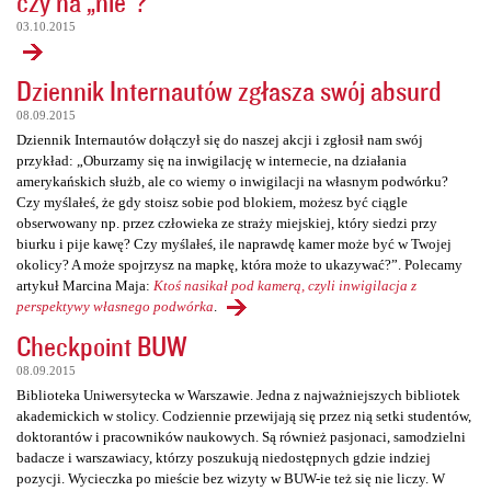
czy na „nie”?
03.10.2015
Dziennik Internautów zgłasza swój absurd
08.09.2015
Dziennik Internautów dołączył się do naszej akcji i zgłosił nam swój
przykład: „Oburzamy się na inwigilację w internecie, na działania
amerykańskich służb, ale co wiemy o inwigilacji na własnym podwórku?
Czy myślałeś, że gdy stoisz sobie pod blokiem, możesz być ciągle
obserwowany np. przez człowieka ze straży miejskiej, który siedzi przy
biurku i pije kawę? Czy myślałeś, ile naprawdę kamer może być w Twojej
okolicy? A może spojrzysz na mapkę, która może to ukazywać?”. Polecamy
artykuł Marcina Maja:
Ktoś nasikał pod kamerą, czyli inwigilacja z
perspektywy własnego podwórka
.
Checkpoint BUW
08.09.2015
Biblioteka Uniwersytecka w Warszawie. Jedna z najważniejszych bibliotek
akademickich w stolicy. Codziennie przewijają się przez nią setki studentów,
doktorantów i pracowników naukowych. Są również pasjonaci, samodzielni
badacze i warszawiacy, którzy poszukują niedostępnych gdzie indziej
pozycji. Wycieczka po mieście bez wizyty w BUW-ie też się nie liczy. W