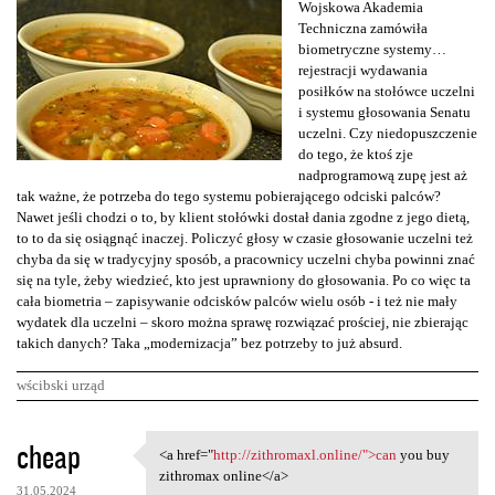
Wojskowa Akademia
Techniczna zamówiła
biometryczne systemy…
rejestracji wydawania
posiłków na stołówce uczelni
i systemu głosowania Senatu
uczelni. Czy niedopuszczenie
do tego, że ktoś zje
nadprogramową zupę jest aż
tak ważne, że potrzeba do tego systemu pobierającego odciski palców?
Nawet jeśli chodzi o to, by klient stołówki dostał dania zgodne z jego dietą,
to to da się osiągnąć inaczej. Policzyć głosy w czasie głosowanie uczelni też
chyba da się w tradycyjny sposób, a pracownicy uczelni chyba powinni znać
się na tyle, żeby wiedzieć, kto jest uprawniony do głosowania. Po co więc ta
cała biometria – zapisywanie odcisków palców wielu osób - i też nie mały
wydatek dla uczelni – skoro można sprawę rozwiązać prościej, nie zbierając
takich danych? Taka „modernizacja” bez potrzeby to już absurd.
wścibski urząd
K
cheap
<a href="
http://zithromaxl.online/">can
you buy
<a href="http://zithromaxl
o
zithromax online</a>
31.05.2024