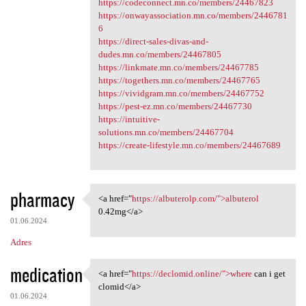
https://codeconnect.mn.co/members/24467823
https://onwayassociation.mn.co/members/2446781
6
https://direct-sales-divas-and-
dudes.mn.co/members/24467805
https://linkmate.mn.co/members/24467785
https://togethers.mn.co/members/24467765
https://vividgram.mn.co/members/24467752
https://pest-ez.mn.co/members/24467730
https://intuitive-
solutions.mn.co/members/24467704
https://create-lifestyle.mn.co/members/24467689
pharmacy
<a href="
https://albuterolp.com/">albuterol
<a href="https://albuterolp
0.42mg</a>
01.06.2024
Adres
medication
<a href="
https://declomid.online/">where
can i get
<a href="https://declomid
clomid</a>
01.06.2024