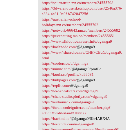
https://spurstartup.mn.co/members/24555798
https://3dwarehouse.sketchup.com/user/2546a376-
e334-4c81-9a0f-b742047256...
https://australian-school-
holidays.mn.co/members/24555702
https://network-66643.mn.co/members/24555682
https://justchatting.mn.co/members/24555651
https://www.wikidot.com/user:info/dgamga9
https://hashnode.com/
@dgamga9
https://www.4shared.com/u/QHH7CBuG/dgamga9.
html
https://coolors.co/u/dga_mga
https://minne.com/
@dgamga9/profile
https://kuula.co/profile/ku99681
https://hubpages.com/
@dgamga9
https://replit.com/
@dgamga9
https://www.beatstars.com/dgamga9
https://chart-studio.plotly.com/~dgamga9
https://audiomack.com/dgamga9
https://forum.codeigniter.com/member.php?
action=profile&uid=108877
https://hackmd.io/
@dgamga9/SJe4ABX4A
https://leetcode.com/u/dgamga9/
https://www.spoonflower.com/profiles/dgamga9?