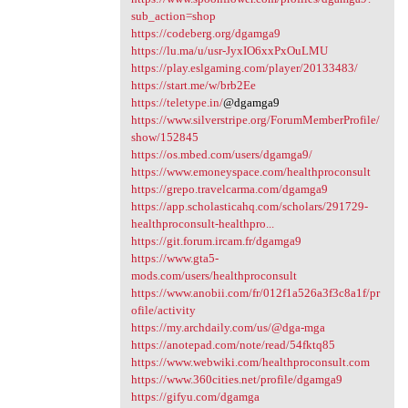
sub_action=shop
https://codeberg.org/dgamga9
https://lu.ma/u/usr-JyxIO6xxPxOuLMU
https://play.eslgaming.com/player/20133483/
https://start.me/w/brb2Ee
https://teletype.in/
@dgamga9
https://www.silverstripe.org/ForumMemberProfile/
show/152845
https://os.mbed.com/users/dgamga9/
https://www.emoneyspace.com/healthproconsult
https://grepo.travelcarma.com/dgamga9
https://app.scholasticahq.com/scholars/291729-
healthproconsult-healthpro...
https://git.forum.ircam.fr/dgamga9
https://www.gta5-
mods.com/users/healthproconsult
https://www.anobii.com/fr/012f1a526a3f3c8a1f/pr
ofile/activity
https://my.archdaily.com/us/@dga-mga
https://anotepad.com/note/read/54fktq85
https://www.webwiki.com/healthproconsult.com
https://www.360cities.net/profile/dgamga9
https://gifyu.com/dgamga