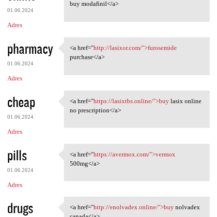
<a href="https://modafinilmip
buy modafinil</a>
01.06.2024
Adres
pharmacy
<a href="
http://lasixor.com/">furosemide
<a href="http://lasixor.com/"
purchase</a>
01.06.2024
Adres
cheap
<a href="
https://lasixtbs.online/">buy
lasix online
<a href="https://lasixtbs
no prescription</a>
01.06.2024
Adres
pills
<a href="
https://avermox.com/">vermox
<a href="https://avermox.com/
500mg</a>
01.06.2024
Adres
drugs
<a href="
http://enolvadex.online/">buy
nolvadex
<a href="http://enolvadex
canada</a>