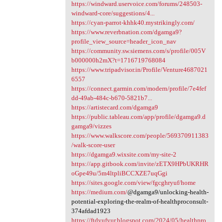
https://windward.uservoice.com/forums/248503-
windward-core/suggestions/4...
https://cyan-parrot-khhk40.mystrikingly.com/
https://www.reverbnation.com/dgamga9?
profile_view_source=header_icon_nav
https://community.sw.siemens.com/s/profile/005V
b000000h2mX?t=1716719768084
https://www.tripadvisor.in/Profile/Venture4687021
6557
https://connect.garmin.com/modern/profile/7e4fef
dd-49ab-484c-b670-5821b7...
https://artistecard.com/dgamga9
https://public.tableau.com/app/profile/dgamga9.d
gamga9/vizzes
https://www.walkscore.com/people/569370911383
/walk-score-user
https://dgamga9.wixsite.com/my-site-2
https://app.gitbook.com/invite/zETX9HPbUKRHR
oGpe49u/5m4ltpliBCCXZE7uqGgi
https://sites.google.com/view/fgcghryuf/home
https://medium.com/
@dgamga9/unlocking-health-
potential-exploring-the-realm-of-healthproconsult-
374afdad1923
https://ftdyufyur.blogspot.com/2024/05/healthpro