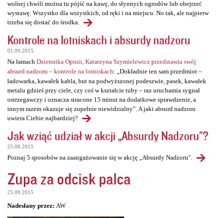
wolnej chwili można tu pójść na kawę, do słynnych ogrodów lub obejrzeć
wystawę. Wszystko dla wszystkich, od ręki i na miejscu. No tak, ale najpierw
trzeba się dostać do środka.
Kontrole na lotniskach i absurdy nadzoru
01.09.2015
Na łamach
Dziennika Opinii, Katarzyna Szymielewicz przedstawia swój
absurd nadzoru – kontrole na lotniskach
: „Dokładnie ten sam przedmiot –
ładowarka, kawałek kabla, but na podwyższonej podeszwie, pasek, kawałek
metalu gdzieś przy ciele, czy coś w kształcie tuby – raz uruchamia sygnał
ostrzegawczy i oznacza stracone 15 minut na dodatkowe sprawdzenie, a
innym razem okazuje się zupełnie niewidzialny”. A jaki absurd nadzoru
uwiera Ciebie najbardziej?
Jak wziąć udział w akcji „Absurdy Nadzoru"?
25.08.2015
Poznaj 5 sposobów na zaangażowanie się w akcję „Absurdy Nadzoru".
Zupa za odcisk palca
25.09.2015
Nadesłany przez:
AW