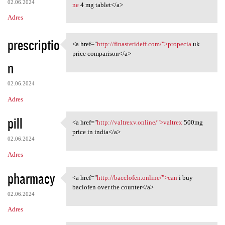
02.06.2024
ne
4 mg tablet</a>
Adres
prescriptio
<a href="
http://finasterideff.com/">propecia
uk
<a href="http://finasterideff
price comparison</a>
n
02.06.2024
Adres
pill
<a href="
http://valtrexv.online/">valtrex
500mg
<a href="http://valtrexv
price in india</a>
02.06.2024
Adres
pharmacy
<a href="
http://bacclofen.online/">can
i buy
<a href="http://bacclofen
baclofen over the counter</a>
02.06.2024
Adres