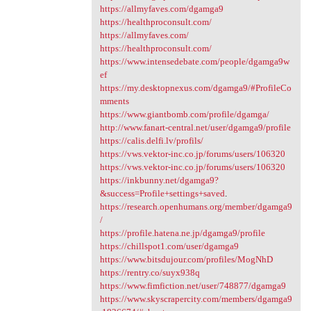
https://allmyfaves.com/dgamga9
https://healthproconsult.com/
https://allmyfaves.com/
https://healthproconsult.com/
https://www.intensedebate.com/people/dgamga9w
ef
https://my.desktopnexus.com/dgamga9/#ProfileCo
mments
https://www.giantbomb.com/profile/dgamga/
http://www.fanart-central.net/user/dgamga9/profile
https://calis.delfi.lv/profils/
https://vws.vektor-inc.co.jp/forums/users/106320
https://vws.vektor-inc.co.jp/forums/users/106320
https://inkbunny.net/dgamga9?
&success=Profile+settings+saved
.
https://research.openhumans.org/member/dgamga9
/
https://profile.hatena.ne.jp/dgamga9/profile
https://chillspot1.com/user/dgamga9
https://www.bitsdujour.com/profiles/MogNhD
https://rentry.co/suyx938q
https://www.fimfiction.net/user/748877/dgamga9
https://www.skyscrapercity.com/members/dgamga9