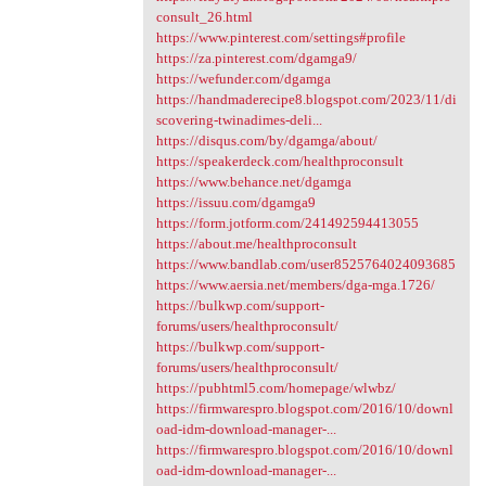
consult_26.html
https://www.pinterest.com/settings#profile
https://za.pinterest.com/dgamga9/
https://wefunder.com/dgamga
https://handmaderecipe8.blogspot.com/2023/11/di
scovering-twinadimes-deli...
https://disqus.com/by/dgamga/about/
https://speakerdeck.com/healthproconsult
https://www.behance.net/dgamga
https://issuu.com/dgamga9
https://form.jotform.com/241492594413055
https://about.me/healthproconsult
https://www.bandlab.com/user8525764024093685
https://www.aersia.net/members/dga-mga.1726/
https://bulkwp.com/support-
forums/users/healthproconsult/
https://bulkwp.com/support-
forums/users/healthproconsult/
https://pubhtml5.com/homepage/wlwbz/
https://firmwarespro.blogspot.com/2016/10/downl
oad-idm-download-manager-...
https://firmwarespro.blogspot.com/2016/10/downl
oad-idm-download-manager-...