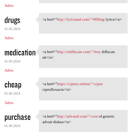
Adres
drugs
<a href="
http://lyricamd.com/">900mg
lyrica</a>
<a href="http://lyricamd.com/
31.05.2024
Adres
medication
<a href="
http://odiflucan.com/">buy
diflucan
<a href="http://odiflucan.com
uk</a>
31.05.2024
Adres
cheap
<a href="
https://ciproo.online/">cipro
<a href="https://ciproo
ciprofloxacin</a>
01.06.2024
Adres
purchase
<a href="
http://advaird.com/">cost
of generic
<a href="http://advaird.com/"
advair diskus</a>
01.06.2024