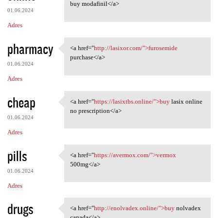
<a href="https://modafinilmip
buy modafinil</a>
01.06.2024
Adres
pharmacy
<a href="
http://lasixor.com/">furosemide
<a href="http://lasixor.com/"
purchase</a>
01.06.2024
Adres
cheap
<a href="
https://lasixtbs.online/">buy
lasix online
<a href="https://lasixtbs
no prescription</a>
01.06.2024
Adres
pills
<a href="
https://avermox.com/">vermox
<a href="https://avermox.com/
500mg</a>
01.06.2024
Adres
drugs
<a href="
http://enolvadex.online/">buy
nolvadex
<a href="http://enolvadex
canada</a>