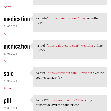
m
Adres
e
n
medication
<a href="
http://albuterolp.com/">buy
ventolin
<a href="http://albuterolp
t
uk</a>
31.05.2024
a
Adres
r
z
medication
<a href="
https://albuterolp.com/">ventolin
online
<a href="https://albuterolp
e
uk</a>
31.05.2024
Adres
sale
<a href="
https://itretinoin.com/">tretinoin
over the
<a href="https://itretinoin
counter canada</a>
31.05.2024
Adres
pill
<a href="
https://lasixor.online/">can
i buy
<a href="https://lasixor
furosemide over the counter</a>
31.05.2024