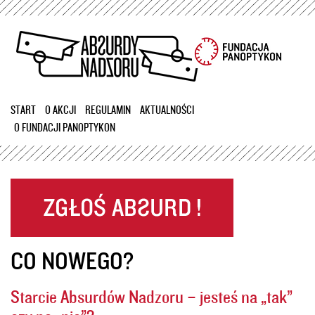
Przejdź
do
treści
START
O AKCJI
REGULAMIN
AKTUALNOŚCI
O FUNDACJI PANOPTYKON
CO NOWEGO?
Starcie Absurdów Nadzoru – jesteś na „tak”