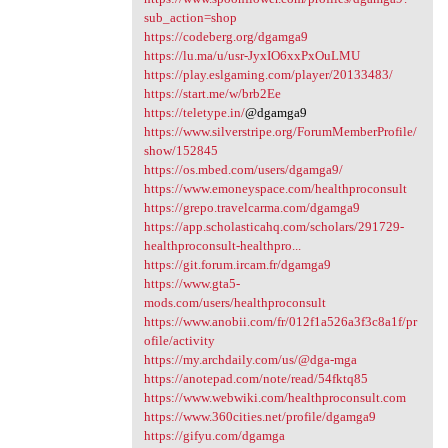
sub_action=shop
https://codeberg.org/dgamga9
https://lu.ma/u/usr-JyxIO6xxPxOuLMU
https://play.eslgaming.com/player/20133483/
https://start.me/w/brb2Ee
https://teletype.in/
@dgamga9
https://www.silverstripe.org/ForumMemberProfile/
show/152845
https://os.mbed.com/users/dgamga9/
https://www.emoneyspace.com/healthproconsult
https://grepo.travelcarma.com/dgamga9
https://app.scholasticahq.com/scholars/291729-
healthproconsult-healthpro...
https://git.forum.ircam.fr/dgamga9
https://www.gta5-
mods.com/users/healthproconsult
https://www.anobii.com/fr/012f1a526a3f3c8a1f/pr
ofile/activity
https://my.archdaily.com/us/@dga-mga
https://anotepad.com/note/read/54fktq85
https://www.webwiki.com/healthproconsult.com
https://www.360cities.net/profile/dgamga9
https://gifyu.com/dgamga