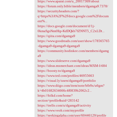
https://www.aparat.com/u_20017369/about
https://forum.only.bible/members/dgamga9.7378/
https://securityheaders.com/?
q=https%3A%2F%2Fdocs.google.com%2Fdocum
ent%...
https://docs.google.com/document/d/1j-
0kmaSgsNmtHip-KdDQkb7fZNNT5_C2xLDt...
https://qiita.com/dgamga9
https://www.goodreads.com/user/show/178565765
-dgamga9-dgamga9-dgamga9
https://community.hodinkee.com/members/dgamg
a9
https://www.slideserve.com/dgamga9
https://ideas.mxmerchant.com/ideas/MXM-I-684
https://boosty.to/dgamga9
https://www.ted.com/profiles/46955663
https://visual.ly/users/dgamga9/portfolio
https://www.diigo.com/item/note/b0r9x/u6gm?
k=4b01682634666c4f0839b2062c2...
https://folkd.com/home?
section=profile&uid=283142
https://trello.com/u/dgamga9/activity
https://www.veoh.com/myprofile
https://seekingalpha.com/user/60446129/profile