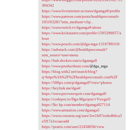
394342
https://www.liveinternet.ru/users/dgamga9/profile
https://www.patreon.com/posts/healthproconsult-
105103281?utm_medium=clip...
https://www.twitch.tv/dgamga9/about
https://www.kickstarter.com/profile/1595296057/a
bout
https://www.pexels.com/@dga-mga-1316789310/
https://substack.com/@healthproconsult?
utm_source=user-menu
https://hub.docker.com/u/dgamga9
https://www.producthunt.com/
@dga_mga
https://blog.with2.net/search/blog?
q=https%3A%2F%2Fhealthproconsult.com%2F
https://500px.com/p/dgamga9?view=photos
https://heylink.me/dga4/
https://www.provenexpert.com/dgamga9/
https://codepen.io/Dga-Mga/pen/vYwxgzO
https://lkc.hp.com/member/dgamga927114
https://www.artstation.com/dgamga5
https://www.coursera.org/user/2ee1b07eededb6ca3
e5f17a1ecaacadd
https://peatix.com/user/22458056/view