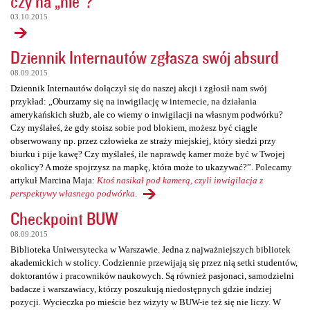
czy na „nie”?
03.10.2015
Dziennik Internautów zgłasza swój absurd
08.09.2015
Dziennik Internautów dołączył się do naszej akcji i zgłosił nam swój
przykład: „Oburzamy się na inwigilację w internecie, na działania
amerykańskich służb, ale co wiemy o inwigilacji na własnym podwórku?
Czy myślałeś, że gdy stoisz sobie pod blokiem, możesz być ciągle
obserwowany np. przez człowieka ze straży miejskiej, który siedzi przy
biurku i pije kawę? Czy myślałeś, ile naprawdę kamer może być w Twojej
okolicy? A może spojrzysz na mapkę, która może to ukazywać?”. Polecamy
artykuł Marcina Maja:
Ktoś nasikał pod kamerą, czyli inwigilacja z
perspektywy własnego podwórka
.
Checkpoint BUW
08.09.2015
Biblioteka Uniwersytecka w Warszawie. Jedna z najważniejszych bibliotek
akademickich w stolicy. Codziennie przewijają się przez nią setki studentów,
doktorantów i pracowników naukowych. Są również pasjonaci, samodzielni
badacze i warszawiacy, którzy poszukują niedostępnych gdzie indziej
pozycji. Wycieczka po mieście bez wizyty w BUW-ie też się nie liczy. W