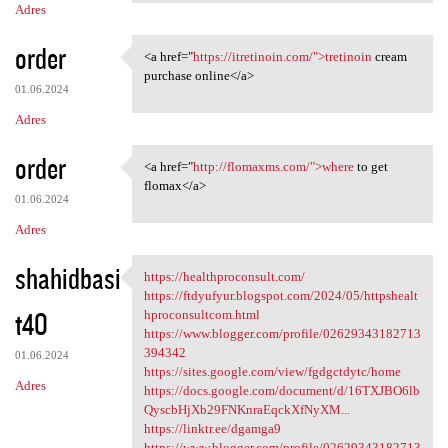
Adres
order
<a href="
https://itretinoin.com/">tretinoin
cream
<a href="https://itretinoin
purchase online</a>
01.06.2024
Adres
order
<a href="
http://flomaxms.com/">where
to get
<a href="http://flomaxms.com/
flomax</a>
01.06.2024
Adres
shahidbasi
https://healthproconsult.com/
https://healthproconsult.com/
https://ftdyufyur.blogspot.com/2024/05/httpshealt
t40
hproconsultcom.html
https://www.blogger.com/profile/02629343182713
394342
01.06.2024
https://sites.google.com/view/fgdgctdytc/home
Adres
https://docs.google.com/document/d/16TXJBO6lb
QyscbHjXb29FNKnraEqckXfNyXM...
https://linktr.ee/dgamga9
https://www.blogger.com/profile/02629343182713