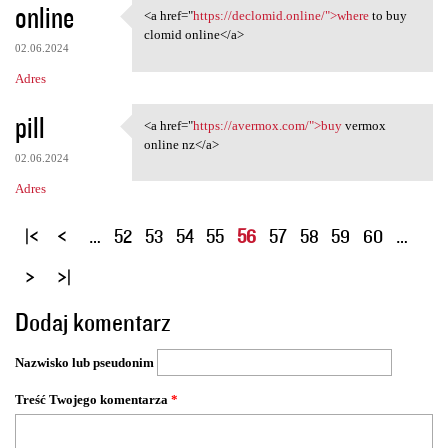
online
<a href="
https://declomid.online/">where
to buy
<a href="https://declomid
clomid online</a>
02.06.2024
Adres
pill
<a href="
https://avermox.com/">buy
vermox
<a href="https://avermox.com/
online nz</a>
02.06.2024
Adres
S
…
52
53
54
55
56
57
58
59
60
…
t
r
o
Dodaj komentarz
n
y
Nazwisko lub pseudonim
Treść Twojego komentarza
*