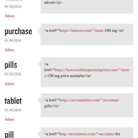
<a href="https://mcadvair
advair</a>
01.06.2024
Adres
purchase
<a href="
https://lasixor.com/">lasix
100 mg</a>
<a href="https://lasixor.com/
01.06.2024
Adres
pills
<a
<a href="https:/
href="
https://lyricawithoutprescription.com/">lyric
01.06.2024
a
150 mg price australia</a>
Adres
tablet
<a href="
https://accutaneiso.com/">accutane
<a href="https://accutaneiso
pills</a>
01.06.2024
Adres
pill
<a href="
http://accutaneo.com/">accutane
for