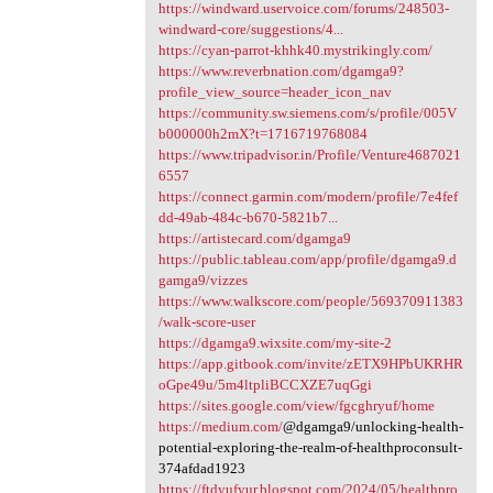
https://windward.uservoice.com/forums/248503-
windward-core/suggestions/4...
https://cyan-parrot-khhk40.mystrikingly.com/
https://www.reverbnation.com/dgamga9?
profile_view_source=header_icon_nav
https://community.sw.siemens.com/s/profile/005V
b000000h2mX?t=1716719768084
https://www.tripadvisor.in/Profile/Venture4687021
6557
https://connect.garmin.com/modern/profile/7e4fef
dd-49ab-484c-b670-5821b7...
https://artistecard.com/dgamga9
https://public.tableau.com/app/profile/dgamga9.d
gamga9/vizzes
https://www.walkscore.com/people/569370911383
/walk-score-user
https://dgamga9.wixsite.com/my-site-2
https://app.gitbook.com/invite/zETX9HPbUKRHR
oGpe49u/5m4ltpliBCCXZE7uqGgi
https://sites.google.com/view/fgcghryuf/home
https://medium.com/
@dgamga9/unlocking-health-
potential-exploring-the-realm-of-healthproconsult-
374afdad1923
https://ftdyufyur.blogspot.com/2024/05/healthpro