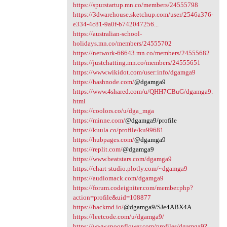
https://spurstartup.mn.co/members/24555798
https://3dwarehouse.sketchup.com/user/2546a376-
e334-4c81-9a0f-b742047256...
https://australian-school-
holidays.mn.co/members/24555702
https://network-66643.mn.co/members/24555682
https://justchatting.mn.co/members/24555651
https://www.wikidot.com/user:info/dgamga9
https://hashnode.com/
@dgamga9
https://www.4shared.com/u/QHH7CBuG/dgamga9.
html
https://coolors.co/u/dga_mga
https://minne.com/
@dgamga9/profile
https://kuula.co/profile/ku99681
https://hubpages.com/
@dgamga9
https://replit.com/
@dgamga9
https://www.beatstars.com/dgamga9
https://chart-studio.plotly.com/~dgamga9
https://audiomack.com/dgamga9
https://forum.codeigniter.com/member.php?
action=profile&uid=108877
https://hackmd.io/
@dgamga9/SJe4ABX4A
https://leetcode.com/u/dgamga9/
https://www.spoonflower.com/profiles/dgamga9?