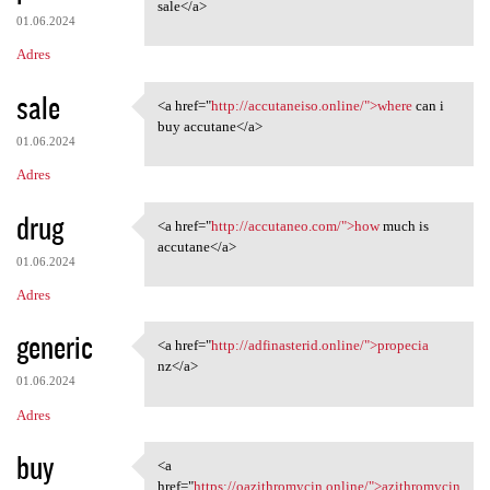
<a href="http://accutaneo.com
sale</a>
01.06.2024
Adres
sale
<a href="
http://accutaneiso.online/">where
can i
<a href="http://accutaneiso
buy accutane</a>
01.06.2024
Adres
drug
<a href="
http://accutaneo.com/">how
much is
<a href="http://accutaneo.com
accutane</a>
01.06.2024
Adres
generic
<a href="
http://adfinasterid.online/">propecia
<a href="http://adfinasterid
nz</a>
01.06.2024
Adres
buy
<a
<a href="https:/
href="
https://oazithromycin.online/">azithromycin