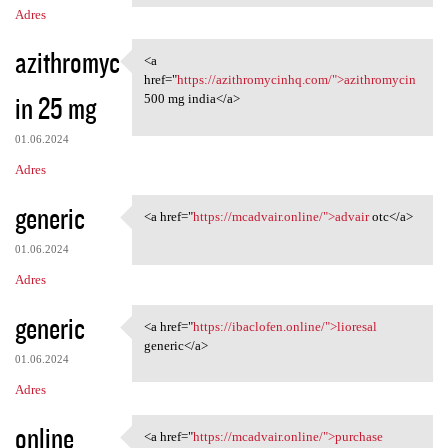
Adres
azithromyc
<a
<a href="https:/
href="
https://azithromycinhq.com/">azithromycin
in 25 mg
500 mg india</a>
01.06.2024
Adres
generic
<a href="
https://mcadvair.online/">advair
otc</a>
<a href="https://mcadvair
01.06.2024
Adres
generic
<a href="
https://ibaclofen.online/">lioresal
<a href="https://ibaclofen
generic</a>
01.06.2024
Adres
online
<a href="
https://mcadvair.online/">purchase