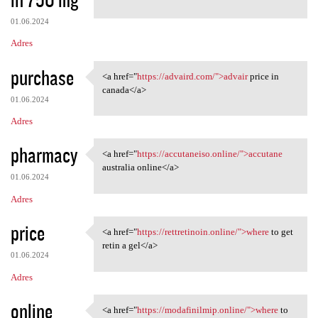
01.06.2024
Adres
purchase
<a href="
https://advaird.com/">advair
price in
<a href="https://advaird.com/
canada</a>
01.06.2024
Adres
pharmacy
<a href="
https://accutaneiso.online/">accutane
<a href="https://accutaneiso
australia online</a>
01.06.2024
Adres
price
<a href="
https://rettretinoin.online/">where
to get
<a href="https://rettretinoin
retin a gel</a>
01.06.2024
Adres
online
<a href="
https://modafinilmip.online/">where
to