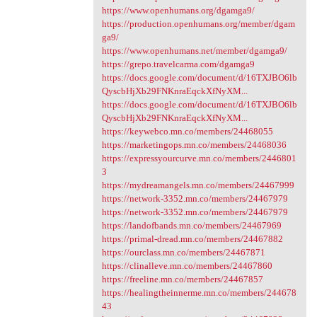
https://www.openhumans.org/dgamga9/
https://production.openhumans.org/member/dgam
ga9/
https://www.openhumans.net/member/dgamga9/
https://grepo.travelcarma.com/dgamga9
https://docs.google.com/document/d/16TXJBO6lb
QyscbHjXb29FNKnraEqckXfNyXM...
https://docs.google.com/document/d/16TXJBO6lb
QyscbHjXb29FNKnraEqckXfNyXM...
https://keywebco.mn.co/members/24468055
https://marketingops.mn.co/members/24468036
https://expressyourcurve.mn.co/members/2446801
3
https://mydreamangels.mn.co/members/24467999
https://network-3352.mn.co/members/24467979
https://network-3352.mn.co/members/24467979
https://landofbands.mn.co/members/24467969
https://primal-dread.mn.co/members/24467882
https://ourclass.mn.co/members/24467871
https://clinalleve.mn.co/members/24467860
https://freeline.mn.co/members/24467857
https://healingtheinnerme.mn.co/members/244678
43