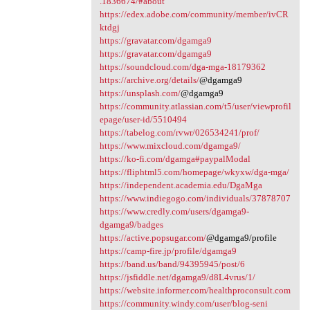
.1836674/#about
https://edex.adobe.com/community/member/ivCR
ktdgj
https://gravatar.com/dgamga9
https://gravatar.com/dgamga9
https://soundcloud.com/dga-mga-18179362
https://archive.org/details/
@dgamga9
https://unsplash.com/
@dgamga9
https://community.atlassian.com/t5/user/viewprofil
epage/user-id/5510494
https://tabelog.com/rvwr/026534241/prof/
https://www.mixcloud.com/dgamga9/
https://ko-fi.com/dgamga#paypalModal
https://fliphtml5.com/homepage/wkyxw/dga-mga/
https://independent.academia.edu/DgaMga
https://www.indiegogo.com/individuals/37878707
https://www.credly.com/users/dgamga9-
dgamga9/badges
https://active.popsugar.com/
@dgamga9/profile
https://camp-fire.jp/profile/dgamga9
https://band.us/band/94395945/post/6
https://jsfiddle.net/dgamga9/d8L4vrus/1/
https://website.informer.com/healthproconsult.com
https://community.windy.com/user/blog-seni