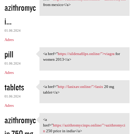
azithromyc
from mexico</a>
i...
01.06.2024
Adres
pill
<a href="
https://sildenafilps.online/">viagra
for
<a href="https://sildenafilps
women 2013</a>
01.06.2024
Adres
tablets
<a href="
http://lasixav.online/">lasix
20 mg
<a href="http://lasixav
tablet</a>
01.06.2024
Adres
azithromyc
<a
<a href="https:/
href="
https://azithromycinps.online/">azithromyci
in 750 mg
n
250 price in india</a>