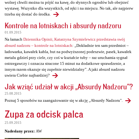
wolnej chwili można tu pójść na kawę, do słynnych ogrodów lub obejrzeć
wystawę. Wszystko dla wszystkich, od ręki i na miejscu. No tak, ale najpierw
trzeba się dostać do środka.
Kontrole na lotniskach i absurdy nadzoru
01.09.2015
Na łamach
Dziennika Opinii, Katarzyna Szymielewicz przedstawia swój
absurd nadzoru – kontrole na lotniskach
: „Dokładnie ten sam przedmiot –
ładowarka, kawałek kabla, but na podwyższonej podeszwie, pasek, kawałek
metalu gdzieś przy ciele, czy coś w kształcie tuby – raz uruchamia sygnał
ostrzegawczy i oznacza stracone 15 minut na dodatkowe sprawdzenie, a
innym razem okazuje się zupełnie niewidzialny”. A jaki absurd nadzoru
uwiera Ciebie najbardziej?
Jak wziąć udział w akcji „Absurdy Nadzoru"?
25.08.2015
Poznaj 5 sposobów na zaangażowanie się w akcję „Absurdy Nadzoru".
Zupa za odcisk palca
25.09.2015
Nadesłany przez:
AW