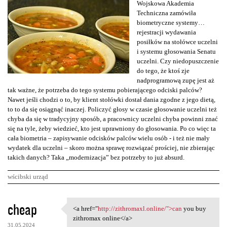
Wojskowa Akademia
Techniczna zamówiła
biometryczne systemy…
rejestracji wydawania
posiłków na stołówce uczelni
i systemu głosowania Senatu
uczelni. Czy niedopuszczenie
do tego, że ktoś zje
nadprogramową zupę jest aż
tak ważne, że potrzeba do tego systemu pobierającego odciski palców?
Nawet jeśli chodzi o to, by klient stołówki dostał dania zgodne z jego dietą,
to to da się osiągnąć inaczej. Policzyć głosy w czasie głosowanie uczelni też
chyba da się w tradycyjny sposób, a pracownicy uczelni chyba powinni znać
się na tyle, żeby wiedzieć, kto jest uprawniony do głosowania. Po co więc ta
cała biometria – zapisywanie odcisków palców wielu osób - i też nie mały
wydatek dla uczelni – skoro można sprawę rozwiązać prościej, nie zbierając
takich danych? Taka „modernizacja” bez potrzeby to już absurd.
wścibski urząd
K
cheap
<a href="
http://zithromaxl.online/">can
you buy
<a href="http://zithromaxl
o
zithromax online</a>
31.05.2024