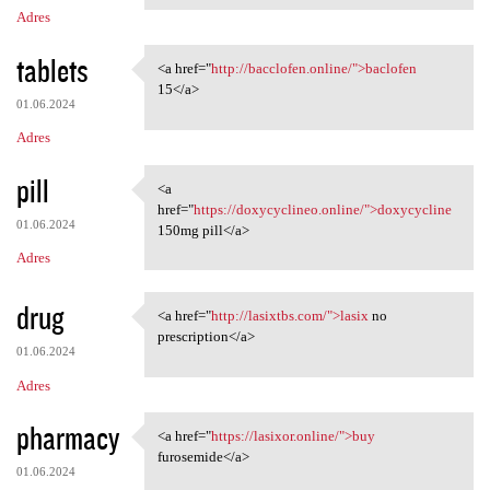
Adres
tablets
<a href="
http://bacclofen.online/">baclofen
<a href="http://bacclofen
15</a>
01.06.2024
Adres
pill
<a
<a href="https://doxycyclineo
href="
https://doxycyclineo.online/">doxycycline
01.06.2024
150mg pill</a>
Adres
drug
<a href="
http://lasixtbs.com/">lasix
no
<a href="http://lasixtbs.com/
prescription</a>
01.06.2024
Adres
pharmacy
<a href="
https://lasixor.online/">buy
<a href="https://lasixor
furosemide</a>
01.06.2024