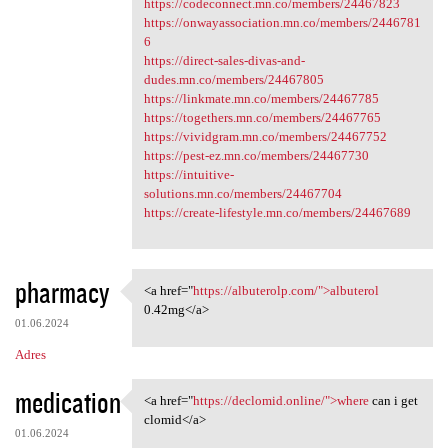
https://codeconnect.mn.co/members/24467823
https://onwayassociation.mn.co/members/2446781
6
https://direct-sales-divas-and-
dudes.mn.co/members/24467805
https://linkmate.mn.co/members/24467785
https://togethers.mn.co/members/24467765
https://vividgram.mn.co/members/24467752
https://pest-ez.mn.co/members/24467730
https://intuitive-
solutions.mn.co/members/24467704
https://create-lifestyle.mn.co/members/24467689
pharmacy
<a href="
https://albuterolp.com/">albuterol
<a href="https://albuterolp
0.42mg</a>
01.06.2024
Adres
medication
<a href="
https://declomid.online/">where
can i get
<a href="https://declomid
clomid</a>
01.06.2024