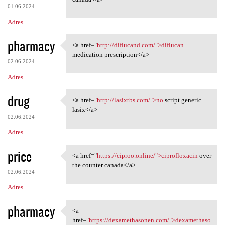
01.06.2024
Adres
pharmacy
<a href="
http://diflucand.com/">diflucan
<a href="http://diflucand.com
medication prescription</a>
02.06.2024
Adres
drug
<a href="
http://lasixtbs.com/">no
script generic
<a href="http://lasixtbs.com/
lasix</a>
02.06.2024
Adres
price
<a href="
https://ciproo.online/">ciprofloxacin
over
<a href="https://ciproo
the counter canada</a>
02.06.2024
Adres
pharmacy
<a
<a href="https:/
href="
https://dexamethasonen.com/">dexamethaso