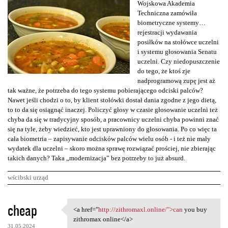
Wojskowa Akademia
Techniczna zamówiła
biometryczne systemy…
rejestracji wydawania
posiłków na stołówce uczelni
i systemu głosowania Senatu
uczelni. Czy niedopuszczenie
do tego, że ktoś zje
nadprogramową zupę jest aż
tak ważne, że potrzeba do tego systemu pobierającego odciski palców?
Nawet jeśli chodzi o to, by klient stołówki dostał dania zgodne z jego dietą,
to to da się osiągnąć inaczej. Policzyć głosy w czasie głosowanie uczelni też
chyba da się w tradycyjny sposób, a pracownicy uczelni chyba powinni znać
się na tyle, żeby wiedzieć, kto jest uprawniony do głosowania. Po co więc ta
cała biometria – zapisywanie odcisków palców wielu osób - i też nie mały
wydatek dla uczelni – skoro można sprawę rozwiązać prościej, nie zbierając
takich danych? Taka „modernizacja” bez potrzeby to już absurd.
wścibski urząd
K
cheap
<a href="
http://zithromaxl.online/">can
you buy
<a href="http://zithromaxl
o
zithromax online</a>
31.05.2024