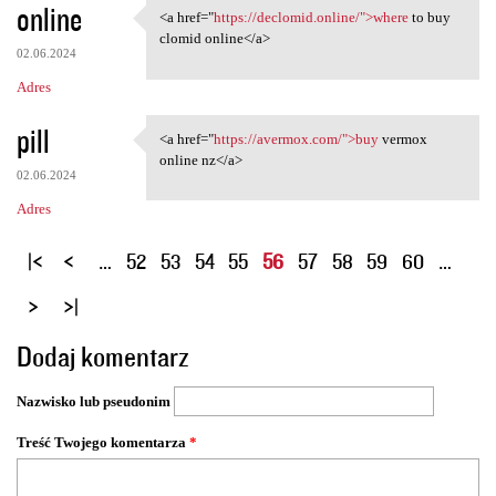
online
<a href="
https://declomid.online/">where
to buy
<a href="https://declomid
clomid online</a>
02.06.2024
Adres
pill
<a href="
https://avermox.com/">buy
vermox
<a href="https://avermox.com/
online nz</a>
02.06.2024
Adres
S
…
52
53
54
55
56
57
58
59
60
…
t
r
o
Dodaj komentarz
n
y
Nazwisko lub pseudonim
Treść Twojego komentarza
*