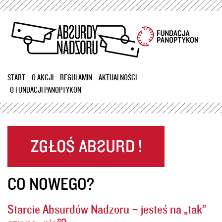
Przejdź
do
treści
START
O AKCJI
REGULAMIN
AKTUALNOŚCI
O FUNDACJI PANOPTYKON
CO NOWEGO?
Starcie Absurdów Nadzoru – jesteś na „tak”