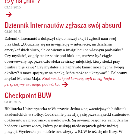
czy na „nie”?
03.10.2015
Dziennik Internautów zgłasza swój absurd
08.09.2015
Dziennik Internautów dołączył się do naszej akcji i zgłosił nam swój
przykład: „Oburzamy się na inwigilację w internecie, na działania
amerykańskich służb, ale co wiemy o inwigilacji na własnym podwórku?
Czy myślałeś, że gdy stoisz sobie pod blokiem, możesz być ciągle
obserwowany np. przez człowieka ze straży miejskiej, który siedzi przy
biurku i pije kawę? Czy myślałeś, ile naprawdę kamer może być w Twojej
okolicy? A może spojrzysz na mapkę, która może to ukazywać?”. Polecamy
artykuł Marcina Maja:
Ktoś nasikał pod kamerą, czyli inwigilacja z
perspektywy własnego podwórka
.
Checkpoint BUW
08.09.2015
Biblioteka Uniwersytecka w Warszawie. Jedna z najważniejszych bibliotek
akademickich w stolicy. Codziennie przewijają się przez nią setki studentów,
doktorantów i pracowników naukowych. Są również pasjonaci, samodzielni
badacze i warszawiacy, którzy poszukują niedostępnych gdzie indziej
pozycji. Wycieczka po mieście bez wizyty w BUW-ie też się nie liczy. W