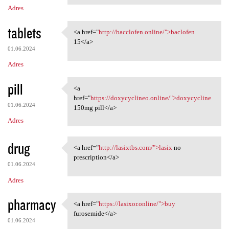
Adres
tablets
<a href="
http://bacclofen.online/">baclofen
<a href="http://bacclofen
15</a>
01.06.2024
Adres
pill
<a
<a href="https://doxycyclineo
href="
https://doxycyclineo.online/">doxycycline
01.06.2024
150mg pill</a>
Adres
drug
<a href="
http://lasixtbs.com/">lasix
no
<a href="http://lasixtbs.com/
prescription</a>
01.06.2024
Adres
pharmacy
<a href="
https://lasixor.online/">buy
<a href="https://lasixor
furosemide</a>
01.06.2024