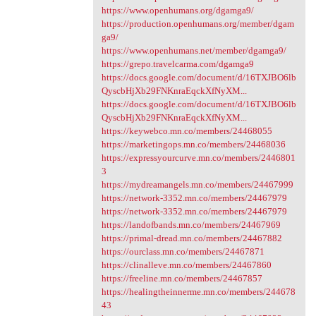
https://www.openhumans.org/dgamga9/
https://production.openhumans.org/member/dgam
ga9/
https://www.openhumans.net/member/dgamga9/
https://grepo.travelcarma.com/dgamga9
https://docs.google.com/document/d/16TXJBO6lb
QyscbHjXb29FNKnraEqckXfNyXM...
https://docs.google.com/document/d/16TXJBO6lb
QyscbHjXb29FNKnraEqckXfNyXM...
https://keywebco.mn.co/members/24468055
https://marketingops.mn.co/members/24468036
https://expressyourcurve.mn.co/members/2446801
3
https://mydreamangels.mn.co/members/24467999
https://network-3352.mn.co/members/24467979
https://network-3352.mn.co/members/24467979
https://landofbands.mn.co/members/24467969
https://primal-dread.mn.co/members/24467882
https://ourclass.mn.co/members/24467871
https://clinalleve.mn.co/members/24467860
https://freeline.mn.co/members/24467857
https://healingtheinnerme.mn.co/members/244678
43