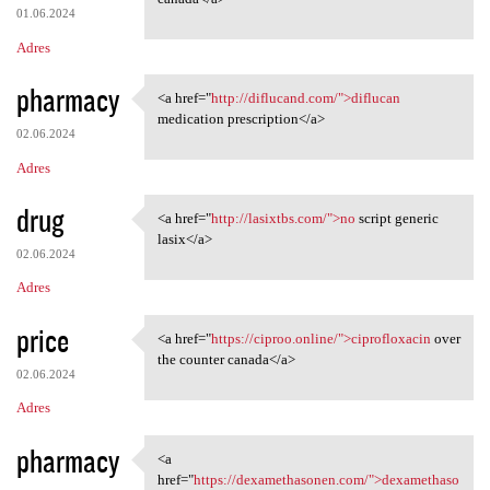
01.06.2024
Adres
pharmacy
<a href="
http://diflucand.com/">diflucan
<a href="http://diflucand.com
medication prescription</a>
02.06.2024
Adres
drug
<a href="
http://lasixtbs.com/">no
script generic
<a href="http://lasixtbs.com/
lasix</a>
02.06.2024
Adres
price
<a href="
https://ciproo.online/">ciprofloxacin
over
<a href="https://ciproo
the counter canada</a>
02.06.2024
Adres
pharmacy
<a
<a href="https:/
href="
https://dexamethasonen.com/">dexamethaso