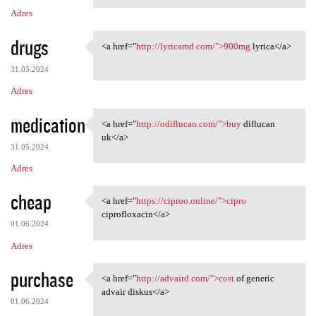
Adres
drugs
<a href="
http://lyricamd.com/">900mg
lyrica</a>
<a href="http://lyricamd.com/
31.05.2024
Adres
medication
<a href="
http://odiflucan.com/">buy
diflucan
<a href="http://odiflucan.com
uk</a>
31.05.2024
Adres
cheap
<a href="
https://ciproo.online/">cipro
<a href="https://ciproo
ciprofloxacin</a>
01.06.2024
Adres
purchase
<a href="
http://advaird.com/">cost
of generic
<a href="http://advaird.com/"
advair diskus</a>
01.06.2024