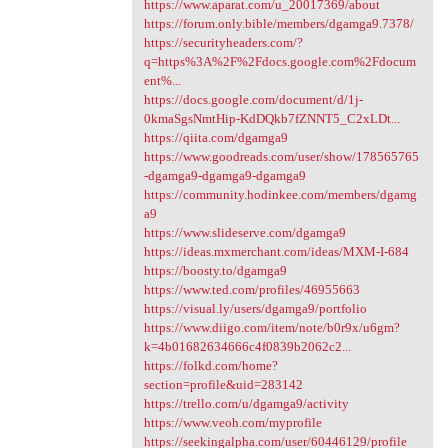
https://www.aparat.com/u_20017369/about
https://forum.only.bible/members/dgamga9.7378/
https://securityheaders.com/?
q=https%3A%2F%2Fdocs.google.com%2Fdocum
ent%...
https://docs.google.com/document/d/1j-
0kmaSgsNmtHip-KdDQkb7fZNNT5_C2xLDt...
https://qiita.com/dgamga9
https://www.goodreads.com/user/show/178565765
-dgamga9-dgamga9-dgamga9
https://community.hodinkee.com/members/dgamg
a9
https://www.slideserve.com/dgamga9
https://ideas.mxmerchant.com/ideas/MXM-I-684
https://boosty.to/dgamga9
https://www.ted.com/profiles/46955663
https://visual.ly/users/dgamga9/portfolio
https://www.diigo.com/item/note/b0r9x/u6gm?
k=4b01682634666c4f0839b2062c2...
https://folkd.com/home?
section=profile&uid=283142
https://trello.com/u/dgamga9/activity
https://www.veoh.com/myprofile
https://seekingalpha.com/user/60446129/profile