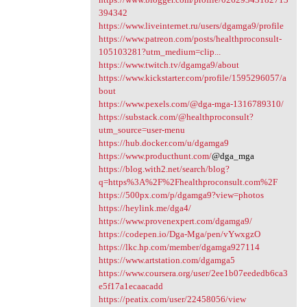
394342
https://www.liveinternet.ru/users/dgamga9/profile
https://www.patreon.com/posts/healthproconsult-
105103281?utm_medium=clip...
https://www.twitch.tv/dgamga9/about
https://www.kickstarter.com/profile/1595296057/a
bout
https://www.pexels.com/@dga-mga-1316789310/
https://substack.com/@healthproconsult?
utm_source=user-menu
https://hub.docker.com/u/dgamga9
https://www.producthunt.com/
@dga_mga
https://blog.with2.net/search/blog?
q=https%3A%2F%2Fhealthproconsult.com%2F
https://500px.com/p/dgamga9?view=photos
https://heylink.me/dga4/
https://www.provenexpert.com/dgamga9/
https://codepen.io/Dga-Mga/pen/vYwxgzO
https://lkc.hp.com/member/dgamga927114
https://www.artstation.com/dgamga5
https://www.coursera.org/user/2ee1b07eededb6ca3
e5f17a1ecaacadd
https://peatix.com/user/22458056/view