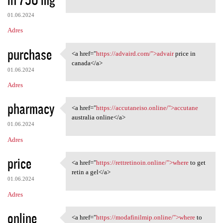
01.06.2024
Adres
purchase
<a href="
https://advaird.com/">advair
price in
<a href="https://advaird.com/
canada</a>
01.06.2024
Adres
pharmacy
<a href="
https://accutaneiso.online/">accutane
<a href="https://accutaneiso
australia online</a>
01.06.2024
Adres
price
<a href="
https://rettretinoin.online/">where
to get
<a href="https://rettretinoin
retin a gel</a>
01.06.2024
Adres
online
<a href="
https://modafinilmip.online/">where
to