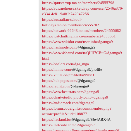
https://spurstartup.mn.co/members/24555798
https://3dwarehouse.sketchup.com/user/2546a376-
e334-4c81-9a0f-b742047256...
https://australian-school-
holidays.mn.co/members/24555702
https://network-66643.mn.co/members/24555682
https://justchatting.mn.co/members/24555651
https://www.wikidot.com/user:info/dgamga9
https://hashnode.com/
@dgamga9
https://www.4shared.com/u/QHH7CBuG/dgamga9.
html
https://coolors.co/u/dga_mga
https://minne.com/
@dgamga9/profile
https://kuula.co/profile/ku99681
https://hubpages.com/
@dgamga9
https://replit.com/
@dgamga9
https://www.beatstars.com/dgamga9
https://chart-studio.plotly.com/~dgamga9
https://audiomack.com/dgamga9
https://forum.codeigniter.com/member.php?
action=profile&uid=108877
https://hackmd.io/
@dgamga9/SJe4ABX4A
https://leetcode.com/u/dgamga9/
https://www.spoonflower.com/profiles/dgamga9?