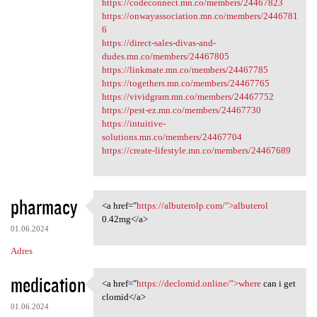
https://codeconnect.mn.co/members/24467823
https://onwayassociation.mn.co/members/2446781
6
https://direct-sales-divas-and-
dudes.mn.co/members/24467805
https://linkmate.mn.co/members/24467785
https://togethers.mn.co/members/24467765
https://vividgram.mn.co/members/24467752
https://pest-ez.mn.co/members/24467730
https://intuitive-
solutions.mn.co/members/24467704
https://create-lifestyle.mn.co/members/24467689
pharmacy
<a href="
https://albuterolp.com/">albuterol
<a href="https://albuterolp
0.42mg</a>
01.06.2024
Adres
medication
<a href="
https://declomid.online/">where
can i get
<a href="https://declomid
clomid</a>
01.06.2024