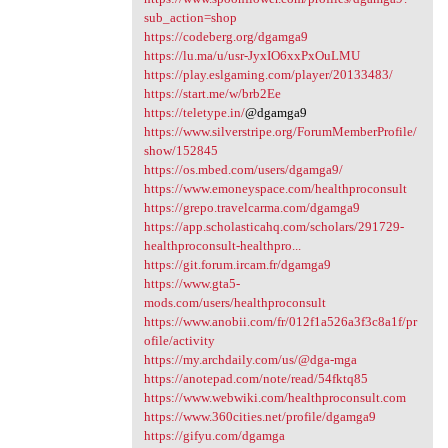
sub_action=shop
https://codeberg.org/dgamga9
https://lu.ma/u/usr-JyxIO6xxPxOuLMU
https://play.eslgaming.com/player/20133483/
https://start.me/w/brb2Ee
https://teletype.in/
@dgamga9
https://www.silverstripe.org/ForumMemberProfile/
show/152845
https://os.mbed.com/users/dgamga9/
https://www.emoneyspace.com/healthproconsult
https://grepo.travelcarma.com/dgamga9
https://app.scholasticahq.com/scholars/291729-
healthproconsult-healthpro...
https://git.forum.ircam.fr/dgamga9
https://www.gta5-
mods.com/users/healthproconsult
https://www.anobii.com/fr/012f1a526a3f3c8a1f/pr
ofile/activity
https://my.archdaily.com/us/@dga-mga
https://anotepad.com/note/read/54fktq85
https://www.webwiki.com/healthproconsult.com
https://www.360cities.net/profile/dgamga9
https://gifyu.com/dgamga