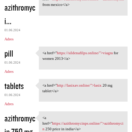
azithromyc
from mexico</a>
i...
01.06.2024
Adres
pill
<a href="
https://sildenafilps.online/">viagra
for
<a href="https://sildenafilps
women 2013</a>
01.06.2024
Adres
tablets
<a href="
http://lasixav.online/">lasix
20 mg
<a href="http://lasixav
tablet</a>
01.06.2024
Adres
azithromyc
<a
<a href="https:/
href="
https://azithromycinps.online/">azithromyci
in 750 mg
n
250 price in india</a>