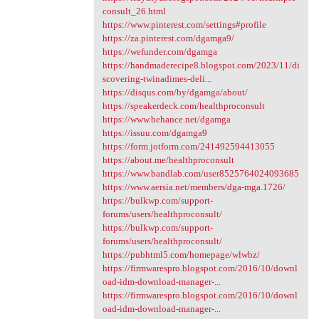
consult_26.html
https://www.pinterest.com/settings#profile
https://za.pinterest.com/dgamga9/
https://wefunder.com/dgamga
https://handmaderecipe8.blogspot.com/2023/11/di
scovering-twinadimes-deli...
https://disqus.com/by/dgamga/about/
https://speakerdeck.com/healthproconsult
https://www.behance.net/dgamga
https://issuu.com/dgamga9
https://form.jotform.com/241492594413055
https://about.me/healthproconsult
https://www.bandlab.com/user8525764024093685
https://www.aersia.net/members/dga-mga.1726/
https://bulkwp.com/support-
forums/users/healthproconsult/
https://bulkwp.com/support-
forums/users/healthproconsult/
https://pubhtml5.com/homepage/wlwbz/
https://firmwarespro.blogspot.com/2016/10/downl
oad-idm-download-manager-...
https://firmwarespro.blogspot.com/2016/10/downl
oad-idm-download-manager-...