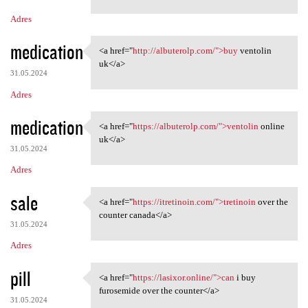
m
Adres
e
n
medication
<a href="
http://albuterolp.com/">buy
ventolin
<a href="http://albuterolp
t
uk</a>
31.05.2024
a
Adres
r
z
medication
<a href="
https://albuterolp.com/">ventolin
online
<a href="https://albuterolp
e
uk</a>
31.05.2024
Adres
sale
<a href="
https://itretinoin.com/">tretinoin
over the
<a href="https://itretinoin
counter canada</a>
31.05.2024
Adres
pill
<a href="
https://lasixor.online/">can
i buy
<a href="https://lasixor
furosemide over the counter</a>
31.05.2024