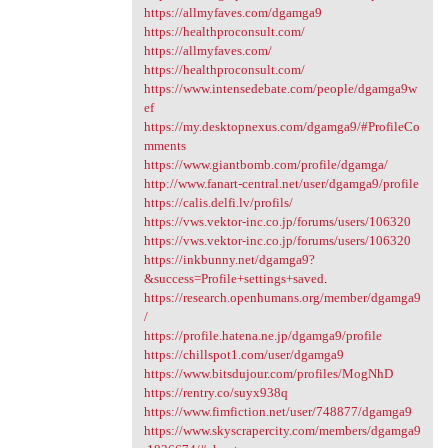
https://allmyfaves.com/dgamga9
https://healthproconsult.com/
https://allmyfaves.com/
https://healthproconsult.com/
https://www.intensedebate.com/people/dgamga9w
ef
https://my.desktopnexus.com/dgamga9/#ProfileCo
mments
https://www.giantbomb.com/profile/dgamga/
http://www.fanart-central.net/user/dgamga9/profile
https://calis.delfi.lv/profils/
https://vws.vektor-inc.co.jp/forums/users/106320
https://vws.vektor-inc.co.jp/forums/users/106320
https://inkbunny.net/dgamga9?
&success=Profile+settings+saved
.
https://research.openhumans.org/member/dgamga9
/
https://profile.hatena.ne.jp/dgamga9/profile
https://chillspot1.com/user/dgamga9
https://www.bitsdujour.com/profiles/MogNhD
https://rentry.co/suyx938q
https://www.fimfiction.net/user/748877/dgamga9
https://www.skyscrapercity.com/members/dgamga9