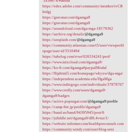
.1836674/#about
https://edex.adobe.com/community/member/ivCR
ktdgj
https://gravatar.com/dgamga9
https://gravatar.com/dgamga9
https://soundcloud.com/dga-mga-18179362
https://archive.org/details/
@dgamga9
https://unsplash.com/
@dgamga9
https://community.atlassian.com/t5/user/viewprofil
epage/user-id/5510494
https://tabelog.com/rvwr/026534241/prof/
https://www.mixcloud.com/dgamga9/
https://ko-fi.com/dgamga#paypalModal
https://fliphtml5.com/homepage/wkyxw/dga-mga/
https://independent.academia.edu/DgaMga
https://www.indiegogo.com/individuals/37878707
https://www.credly.com/users/dgamga9-
dgamga9/badges
https://active.popsugar.com/
@dgamga9/profile
https://camp-fire.jp/profile/dgamga9
https://band.us/band/94395945/post/6
https://jsfiddle.net/dgamga9/d8L4vrus/1/
https://website.informer.com/healthproconsult.com
https://community.windy.com/user/blog-seni