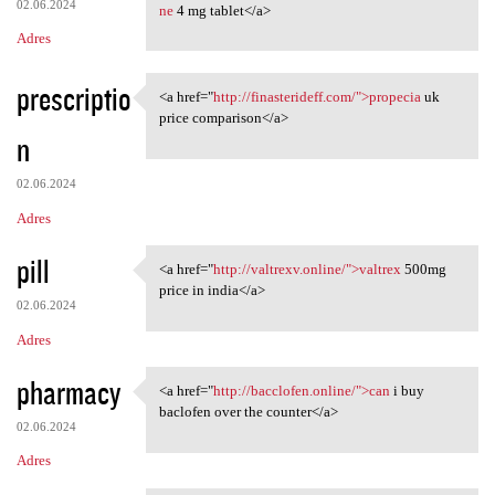
02.06.2024
ne
4 mg tablet</a>
Adres
prescriptio
<a href="
http://finasterideff.com/">propecia
uk
<a href="http://finasterideff
price comparison</a>
n
02.06.2024
Adres
pill
<a href="
http://valtrexv.online/">valtrex
500mg
<a href="http://valtrexv
price in india</a>
02.06.2024
Adres
pharmacy
<a href="
http://bacclofen.online/">can
i buy
<a href="http://bacclofen
baclofen over the counter</a>
02.06.2024
Adres