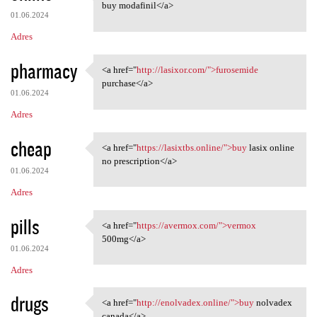
<a href="https://modafinilmip
buy modafinil</a>
01.06.2024
Adres
pharmacy
<a href="
http://lasixor.com/">furosemide
<a href="http://lasixor.com/"
purchase</a>
01.06.2024
Adres
cheap
<a href="
https://lasixtbs.online/">buy
lasix online
<a href="https://lasixtbs
no prescription</a>
01.06.2024
Adres
pills
<a href="
https://avermox.com/">vermox
<a href="https://avermox.com/
500mg</a>
01.06.2024
Adres
drugs
<a href="
http://enolvadex.online/">buy
nolvadex
<a href="http://enolvadex
canada</a>