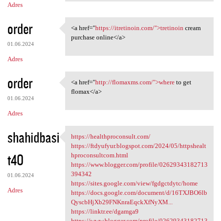
Adres
order
<a href="
https://itretinoin.com/">tretinoin
cream
<a href="https://itretinoin
purchase online</a>
01.06.2024
Adres
order
<a href="
http://flomaxms.com/">where
to get
<a href="http://flomaxms.com/
flomax</a>
01.06.2024
Adres
shahidbasi
https://healthproconsult.com/
https://healthproconsult.com/
https://ftdyufyur.blogspot.com/2024/05/httpshealt
t40
hproconsultcom.html
https://www.blogger.com/profile/02629343182713
394342
01.06.2024
https://sites.google.com/view/fgdgctdytc/home
Adres
https://docs.google.com/document/d/16TXJBO6lb
QyscbHjXb29FNKnraEqckXfNyXM...
https://linktr.ee/dgamga9
https://www.blogger.com/profile/02629343182713