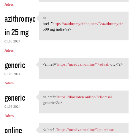
Adres
azithromyc
<a
<a href="https:/
href="
https://azithromycinhq.com/">azithromycin
in 25 mg
500 mg india</a>
01.06.2024
Adres
generic
<a href="
https://mcadvair.online/">advair
otc</a>
<a href="https://mcadvair
01.06.2024
Adres
generic
<a href="
https://ibaclofen.online/">lioresal
<a href="https://ibaclofen
generic</a>
01.06.2024
Adres
online
<a href="
https://mcadvair.online/">purchase