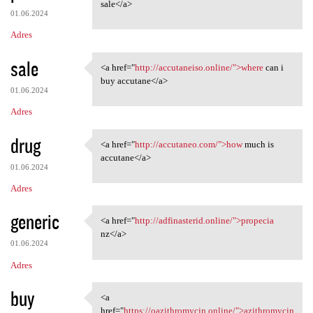
<a href="http://accutaneo.com
sale</a>
01.06.2024
Adres
sale
<a href="
http://accutaneiso.online/">where
can i
<a href="http://accutaneiso
buy accutane</a>
01.06.2024
Adres
drug
<a href="
http://accutaneo.com/">how
much is
<a href="http://accutaneo.com
accutane</a>
01.06.2024
Adres
generic
<a href="
http://adfinasterid.online/">propecia
<a href="http://adfinasterid
nz</a>
01.06.2024
Adres
buy
<a
<a href="https:/
href="
https://oazithromycin.online/">azithromycin