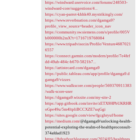
https://windward.uservoice.com/forums/248503-
windward-core/suggestions/4...
https://cyan-parrot-khhk40.mystrikingly.com/
https://www.reverbnation.com/dgamga9?
profile_view_source=header_icon_nav
https://community.sw.siemens.com/s/profile/005V
b000000h2mX?t=1716719768084
https://www.tripadvisor.in/Profile/Venture4687021
6557
https://connect.garmin.com/modern/profile/7e4fef
dd-49ab-484c-b670-5821b7...
https://artistecard.com/dgamga9
https://public.tableau.com/app/profile/dgamga9.d
gamga9/vizzes
https://www.walkscore.com/people/569370911383
/walk-score-user
https://dgamga9.wixsite.com/my-site-2
https://app.gitbook.com/invite/zETX9HPbUKRHR
oGpe49u/5m4ltpliBCCXZE7uqGgi
https://sites.google.com/view/fgcghryuf/home
https://medium.com/
@dgamga9/unlocking-health-
potential-exploring-the-realm-of-healthproconsult-
374afdad1923
https://ftdyufyur.blogspot.com/2024/05/healthpro