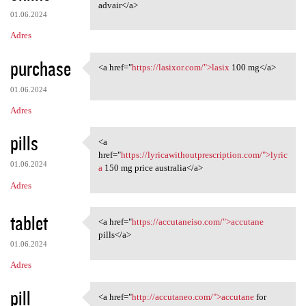
<a href="https://mcadvair
advair</a>
01.06.2024
Adres
purchase
<a href="
https://lasixor.com/">lasix
100 mg</a>
<a href="https://lasixor.com/
01.06.2024
Adres
pills
<a
<a href="https:/
href="
https://lyricawithoutprescription.com/">lyric
01.06.2024
a
150 mg price australia</a>
Adres
tablet
<a href="
https://accutaneiso.com/">accutane
<a href="https://accutaneiso
pills</a>
01.06.2024
Adres
pill
<a href="
http://accutaneo.com/">accutane
for