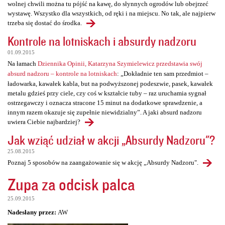
wolnej chwili można tu pójść na kawę, do słynnych ogrodów lub obejrzeć
wystawę. Wszystko dla wszystkich, od ręki i na miejscu. No tak, ale najpierw
trzeba się dostać do środka.
Kontrole na lotniskach i absurdy nadzoru
01.09.2015
Na łamach
Dziennika Opinii, Katarzyna Szymielewicz przedstawia swój
absurd nadzoru – kontrole na lotniskach
: „Dokładnie ten sam przedmiot –
ładowarka, kawałek kabla, but na podwyższonej podeszwie, pasek, kawałek
metalu gdzieś przy ciele, czy coś w kształcie tuby – raz uruchamia sygnał
ostrzegawczy i oznacza stracone 15 minut na dodatkowe sprawdzenie, a
innym razem okazuje się zupełnie niewidzialny”. A jaki absurd nadzoru
uwiera Ciebie najbardziej?
Jak wziąć udział w akcji „Absurdy Nadzoru"?
25.08.2015
Poznaj 5 sposobów na zaangażowanie się w akcję „Absurdy Nadzoru".
Zupa za odcisk palca
25.09.2015
Nadesłany przez:
AW