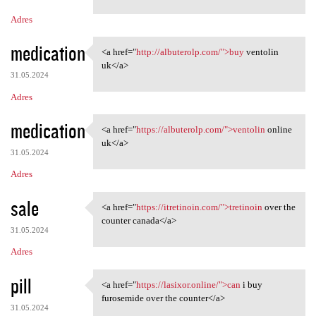
m
Adres
e
n
medication
<a href="
http://albuterolp.com/">buy
ventolin
<a href="http://albuterolp
t
uk</a>
31.05.2024
a
Adres
r
z
medication
<a href="
https://albuterolp.com/">ventolin
online
<a href="https://albuterolp
e
uk</a>
31.05.2024
Adres
sale
<a href="
https://itretinoin.com/">tretinoin
over the
<a href="https://itretinoin
counter canada</a>
31.05.2024
Adres
pill
<a href="
https://lasixor.online/">can
i buy
<a href="https://lasixor
furosemide over the counter</a>
31.05.2024