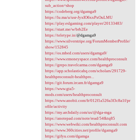
sub_action=shop
https://codeberg.org/dgamga9
https://lu.ma/u/usr-JyxIO6xxPxOuLMU
https://play.eslgaming.com/player/20133483/
https://start.me/w/brb2Ee
https://teletype.in/
@dgamga9
https://www.silverstripe.org/ForumMemberProfile/
show/152845
https://os.mbed.com/users/dgamga9/
https://www.emoneyspace.com/healthproconsult
https://grepo.travelcarma.com/dgamga9
https://app.scholasticahq.com/scholars/291729-
healthproconsult-healthpro...
https://git.forum.ircam.fr/dgamga9
https://www.gta5-
mods.com/users/healthproconsult
https://www.anobii.com/fr/012f1a526a3f3c8a1f/pr
ofile/activity
https://my.archdaily.com/us/@dga-mga
https://anotepad.com/note/read/54fktq85
https://www.webwiki.com/healthproconsult.com
https://www.360cities.net/profile/dgamga9
https://gifyu.com/dgamga