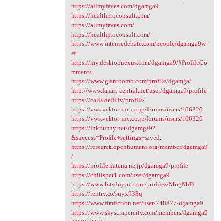
https://allmyfaves.com/dgamga9
https://healthproconsult.com/
https://allmyfaves.com/
https://healthproconsult.com/
https://www.intensedebate.com/people/dgamga9w
ef
https://my.desktopnexus.com/dgamga9/#ProfileCo
mments
https://www.giantbomb.com/profile/dgamga/
http://www.fanart-central.net/user/dgamga9/profile
https://calis.delfi.lv/profils/
https://vws.vektor-inc.co.jp/forums/users/106320
https://vws.vektor-inc.co.jp/forums/users/106320
https://inkbunny.net/dgamga9?
&success=Profile+settings+saved
.
https://research.openhumans.org/member/dgamga9
/
https://profile.hatena.ne.jp/dgamga9/profile
https://chillspot1.com/user/dgamga9
https://www.bitsdujour.com/profiles/MogNhD
https://rentry.co/suyx938q
https://www.fimfiction.net/user/748877/dgamga9
https://www.skyscrapercity.com/members/dgamga9