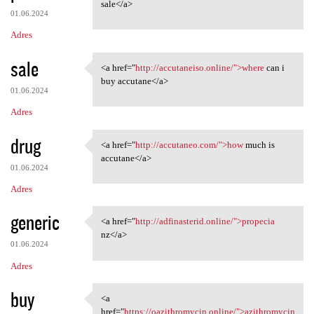
<a href="http://accutaneo.com
sale</a>
01.06.2024
Adres
sale
<a href="
http://accutaneiso.online/">where
can i
<a href="http://accutaneiso
buy accutane</a>
01.06.2024
Adres
drug
<a href="
http://accutaneo.com/">how
much is
<a href="http://accutaneo.com
accutane</a>
01.06.2024
Adres
generic
<a href="
http://adfinasterid.online/">propecia
<a href="http://adfinasterid
nz</a>
01.06.2024
Adres
buy
<a
<a href="https:/
href="
https://oazithromycin.online/">azithromycin