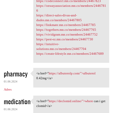
https://codeconnect.mn.co/members/24467823
https://onwayassociation.mn.co/members/2446781
6
https://direct-sales-divas-and-
dudes.mn.co/members/24467805
https://linkmate.mn.co/members/24467785
https://togethers.mn.co/members/24467765
https://vividgram.mn.co/members/24467752
https://pest-ez.mn.co/members/24467730
https://intuitive-
solutions.mn.co/members/24467704
https://create-lifestyle.mn.co/members/24467689
pharmacy
<a href="
https://albuterolp.com/">albuterol
<a href="https://albuterolp
0.42mg</a>
01.06.2024
Adres
medication
<a href="
https://declomid.online/">where
can i get
<a href="https://declomid
clomid</a>
01.06.2024