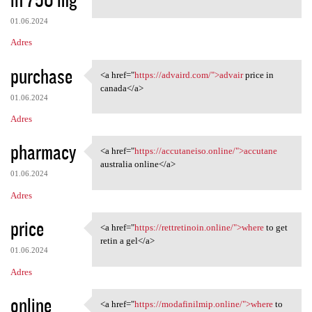
01.06.2024
Adres
purchase
<a href="
https://advaird.com/">advair
price in
<a href="https://advaird.com/
canada</a>
01.06.2024
Adres
pharmacy
<a href="
https://accutaneiso.online/">accutane
<a href="https://accutaneiso
australia online</a>
01.06.2024
Adres
price
<a href="
https://rettretinoin.online/">where
to get
<a href="https://rettretinoin
retin a gel</a>
01.06.2024
Adres
online
<a href="
https://modafinilmip.online/">where
to