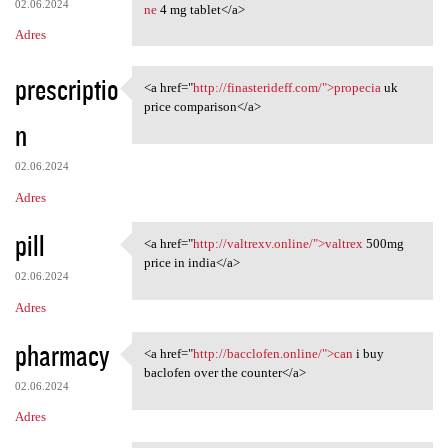
02.06.2024
ne
4 mg tablet</a>
Adres
prescriptio
<a href="
http://finasterideff.com/">propecia
uk
<a href="http://finasterideff
price comparison</a>
n
02.06.2024
Adres
pill
<a href="
http://valtrexv.online/">valtrex
500mg
<a href="http://valtrexv
price in india</a>
02.06.2024
Adres
pharmacy
<a href="
http://bacclofen.online/">can
i buy
<a href="http://bacclofen
baclofen over the counter</a>
02.06.2024
Adres