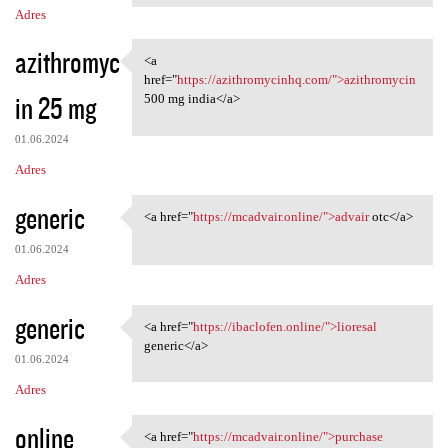
Adres
azithromyc
<a
<a href="https:/
href="
https://azithromycinhq.com/">azithromycin
in 25 mg
500 mg india</a>
01.06.2024
Adres
generic
<a href="
https://mcadvair.online/">advair
otc</a>
<a href="https://mcadvair
01.06.2024
Adres
generic
<a href="
https://ibaclofen.online/">lioresal
<a href="https://ibaclofen
generic</a>
01.06.2024
Adres
online
<a href="
https://mcadvair.online/">purchase