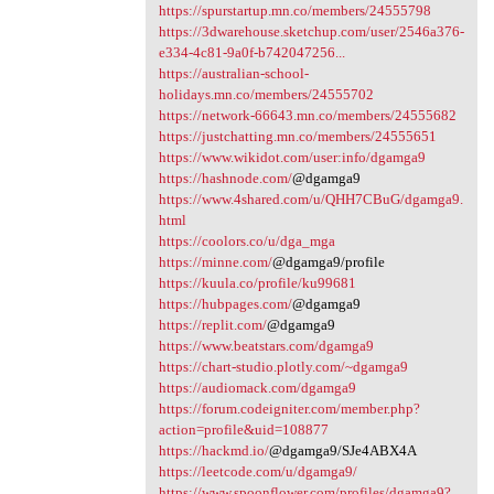
https://spurstartup.mn.co/members/24555798
https://3dwarehouse.sketchup.com/user/2546a376-
e334-4c81-9a0f-b742047256...
https://australian-school-
holidays.mn.co/members/24555702
https://network-66643.mn.co/members/24555682
https://justchatting.mn.co/members/24555651
https://www.wikidot.com/user:info/dgamga9
https://hashnode.com/
@dgamga9
https://www.4shared.com/u/QHH7CBuG/dgamga9.
html
https://coolors.co/u/dga_mga
https://minne.com/
@dgamga9/profile
https://kuula.co/profile/ku99681
https://hubpages.com/
@dgamga9
https://replit.com/
@dgamga9
https://www.beatstars.com/dgamga9
https://chart-studio.plotly.com/~dgamga9
https://audiomack.com/dgamga9
https://forum.codeigniter.com/member.php?
action=profile&uid=108877
https://hackmd.io/
@dgamga9/SJe4ABX4A
https://leetcode.com/u/dgamga9/
https://www.spoonflower.com/profiles/dgamga9?