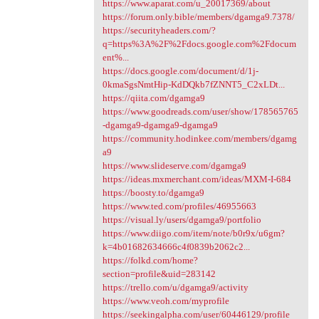
https://www.aparat.com/u_20017369/about
https://forum.only.bible/members/dgamga9.7378/
https://securityheaders.com/?
q=https%3A%2F%2Fdocs.google.com%2Fdocum
ent%...
https://docs.google.com/document/d/1j-
0kmaSgsNmtHip-KdDQkb7fZNNT5_C2xLDt...
https://qiita.com/dgamga9
https://www.goodreads.com/user/show/178565765
-dgamga9-dgamga9-dgamga9
https://community.hodinkee.com/members/dgamg
a9
https://www.slideserve.com/dgamga9
https://ideas.mxmerchant.com/ideas/MXM-I-684
https://boosty.to/dgamga9
https://www.ted.com/profiles/46955663
https://visual.ly/users/dgamga9/portfolio
https://www.diigo.com/item/note/b0r9x/u6gm?
k=4b01682634666c4f0839b2062c2...
https://folkd.com/home?
section=profile&uid=283142
https://trello.com/u/dgamga9/activity
https://www.veoh.com/myprofile
https://seekingalpha.com/user/60446129/profile