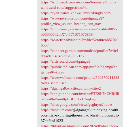
https://windward.uservoice.com/forums/248503-
windward-core/suggestions/4...
https://cyan-parrot-khhk40.mystrikingly.com/
https://www.reverbnation.com/dgamga9?
profile_view_source=header_icon_nav
https://community.sw.siemens.com/s/profile/005V
b000000h2mX?t=1716719768084
https://www.tripadvisor.in/Profile/Venture4687021
6557
https://connect.garmin.com/modern/profile/7e4fef
dd-49ab-484c-b670-5821b7...
https://artistecard.com/dgamga9
https://public.tableau.com/app/profile/dgamga9.d
gamga9/vizzes
https://www.walkscore.com/people/569370911383
/walk-score-user
https://dgamga9.wixsite.com/my-site-2
https://app.gitbook.com/invite/zETX9HPbUKRHR
oGpe49u/5m4ltpliBCCXZE7uqGgi
https://sites.google.com/view/fgcghryuf/home
https://medium.com/
@dgamga9/unlocking-health-
potential-exploring-the-realm-of-healthproconsult-
374afdad1923
https://ftdyufyur.blogspot.com/2024/05/healthpro