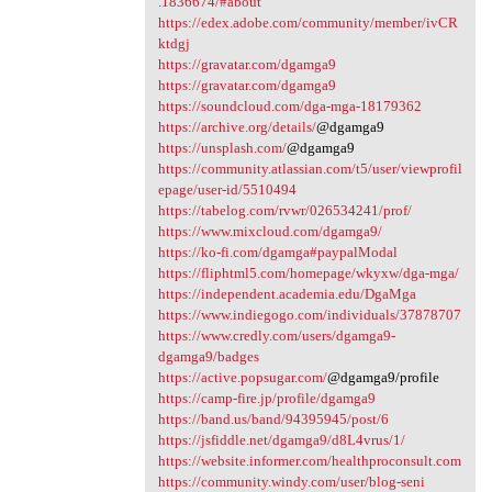
.1836674/#about
https://edex.adobe.com/community/member/ivCR
ktdgj
https://gravatar.com/dgamga9
https://gravatar.com/dgamga9
https://soundcloud.com/dga-mga-18179362
https://archive.org/details/
@dgamga9
https://unsplash.com/
@dgamga9
https://community.atlassian.com/t5/user/viewprofil
epage/user-id/5510494
https://tabelog.com/rvwr/026534241/prof/
https://www.mixcloud.com/dgamga9/
https://ko-fi.com/dgamga#paypalModal
https://fliphtml5.com/homepage/wkyxw/dga-mga/
https://independent.academia.edu/DgaMga
https://www.indiegogo.com/individuals/37878707
https://www.credly.com/users/dgamga9-
dgamga9/badges
https://active.popsugar.com/
@dgamga9/profile
https://camp-fire.jp/profile/dgamga9
https://band.us/band/94395945/post/6
https://jsfiddle.net/dgamga9/d8L4vrus/1/
https://website.informer.com/healthproconsult.com
https://community.windy.com/user/blog-seni