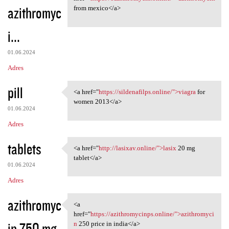
azithromyc
from mexico</a>
i...
01.06.2024
Adres
pill
<a href="
https://sildenafilps.online/">viagra
for
<a href="https://sildenafilps
women 2013</a>
01.06.2024
Adres
tablets
<a href="
http://lasixav.online/">lasix
20 mg
<a href="http://lasixav
tablet</a>
01.06.2024
Adres
azithromyc
<a
<a href="https:/
href="
https://azithromycinps.online/">azithromyci
in 750 mg
n
250 price in india</a>