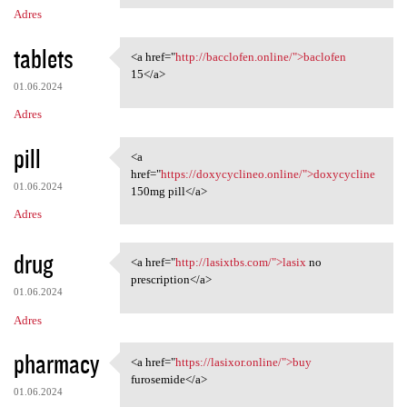
Adres
tablets
<a href="
http://bacclofen.online/">baclofen
<a href="http://bacclofen
15</a>
01.06.2024
Adres
pill
<a
<a href="https://doxycyclineo
href="
https://doxycyclineo.online/">doxycycline
01.06.2024
150mg pill</a>
Adres
drug
<a href="
http://lasixtbs.com/">lasix
no
<a href="http://lasixtbs.com/
prescription</a>
01.06.2024
Adres
pharmacy
<a href="
https://lasixor.online/">buy
<a href="https://lasixor
furosemide</a>
01.06.2024