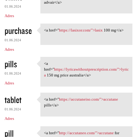
<a href="https://mcadvair
advair</a>
01.06.2024
Adres
purchase
<a href="
https://lasixor.com/">lasix
100 mg</a>
<a href="https://lasixor.com/
01.06.2024
Adres
pills
<a
<a href="https:/
href="
https://lyricawithoutprescription.com/">lyric
01.06.2024
a
150 mg price australia</a>
Adres
tablet
<a href="
https://accutaneiso.com/">accutane
<a href="https://accutaneiso
pills</a>
01.06.2024
Adres
pill
<a href="
http://accutaneo.com/">accutane
for