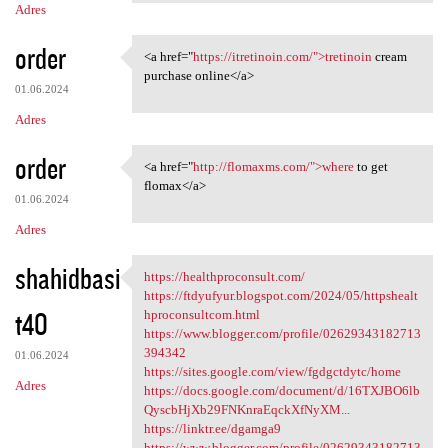
Adres
order
<a href="
https://itretinoin.com/">tretinoin
cream
<a href="https://itretinoin
purchase online</a>
01.06.2024
Adres
order
<a href="
http://flomaxms.com/">where
to get
<a href="http://flomaxms.com/
flomax</a>
01.06.2024
Adres
shahidbasi
https://healthproconsult.com/
https://healthproconsult.com/
https://ftdyufyur.blogspot.com/2024/05/httpshealt
t40
hproconsultcom.html
https://www.blogger.com/profile/02629343182713
394342
01.06.2024
https://sites.google.com/view/fgdgctdytc/home
Adres
https://docs.google.com/document/d/16TXJBO6lb
QyscbHjXb29FNKnraEqckXfNyXM...
https://linktr.ee/dgamga9
https://www.blogger.com/profile/02629343182713