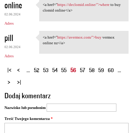
online
<a href="
https://declomid.online/">where
to buy
<a href="https://declomid
clomid online</a>
02.06.2024
Adres
pill
<a href="
https://avermox.com/">buy
vermox
<a href="https://avermox.com/
online nz</a>
02.06.2024
Adres
S
…
52
53
54
55
56
57
58
59
60
…
t
r
o
Dodaj komentarz
n
y
Nazwisko lub pseudonim
Treść Twojego komentarza
*