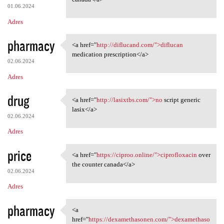
01.06.2024
Adres
pharmacy
<a href="
http://diflucand.com/">diflucan
<a href="http://diflucand.com
medication prescription</a>
02.06.2024
Adres
drug
<a href="
http://lasixtbs.com/">no
script generic
<a href="http://lasixtbs.com/
lasix</a>
02.06.2024
Adres
price
<a href="
https://ciproo.online/">ciprofloxacin
over
<a href="https://ciproo
the counter canada</a>
02.06.2024
Adres
pharmacy
<a
<a href="https:/
href="
https://dexamethasonen.com/">dexamethaso