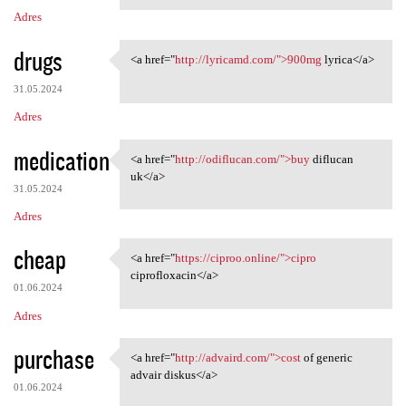
Adres
drugs
<a href="
http://lyricamd.com/">900mg
lyrica</a>
<a href="http://lyricamd.com/
31.05.2024
Adres
medication
<a href="
http://odiflucan.com/">buy
diflucan
<a href="http://odiflucan.com
uk</a>
31.05.2024
Adres
cheap
<a href="
https://ciproo.online/">cipro
<a href="https://ciproo
ciprofloxacin</a>
01.06.2024
Adres
purchase
<a href="
http://advaird.com/">cost
of generic
<a href="http://advaird.com/"
advair diskus</a>
01.06.2024