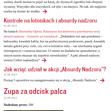
wolnej chwili można tu pójść na kawę, do słynnych ogrodów lub obejrzeć
wystawę. Wszystko dla wszystkich, od ręki i na miejscu. No tak, ale najpierw
trzeba się dostać do środka.
Kontrole na lotniskach i absurdy nadzoru
01.09.2015
Na łamach
Dziennika Opinii, Katarzyna Szymielewicz przedstawia swój
absurd nadzoru – kontrole na lotniskach
: „Dokładnie ten sam przedmiot –
ładowarka, kawałek kabla, but na podwyższonej podeszwie, pasek, kawałek
metalu gdzieś przy ciele, czy coś w kształcie tuby – raz uruchamia sygnał
ostrzegawczy i oznacza stracone 15 minut na dodatkowe sprawdzenie, a
innym razem okazuje się zupełnie niewidzialny”. A jaki absurd nadzoru
uwiera Ciebie najbardziej?
Jak wziąć udział w akcji „Absurdy Nadzoru"?
25.08.2015
Poznaj 5 sposobów na zaangażowanie się w akcję „Absurdy Nadzoru".
Zupa za odcisk palca
25.09.2015
Nadesłany przez:
AW