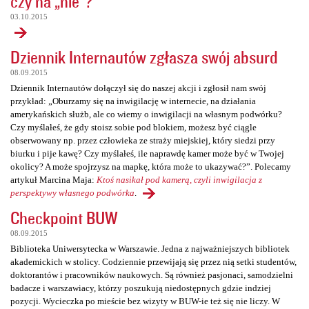
czy na „nie”?
03.10.2015
Dziennik Internautów zgłasza swój absurd
08.09.2015
Dziennik Internautów dołączył się do naszej akcji i zgłosił nam swój
przykład: „Oburzamy się na inwigilację w internecie, na działania
amerykańskich służb, ale co wiemy o inwigilacji na własnym podwórku?
Czy myślałeś, że gdy stoisz sobie pod blokiem, możesz być ciągle
obserwowany np. przez człowieka ze straży miejskiej, który siedzi przy
biurku i pije kawę? Czy myślałeś, ile naprawdę kamer może być w Twojej
okolicy? A może spojrzysz na mapkę, która może to ukazywać?”. Polecamy
artykuł Marcina Maja:
Ktoś nasikał pod kamerą, czyli inwigilacja z
perspektywy własnego podwórka
.
Checkpoint BUW
08.09.2015
Biblioteka Uniwersytecka w Warszawie. Jedna z najważniejszych bibliotek
akademickich w stolicy. Codziennie przewijają się przez nią setki studentów,
doktorantów i pracowników naukowych. Są również pasjonaci, samodzielni
badacze i warszawiacy, którzy poszukują niedostępnych gdzie indziej
pozycji. Wycieczka po mieście bez wizyty w BUW-ie też się nie liczy. W