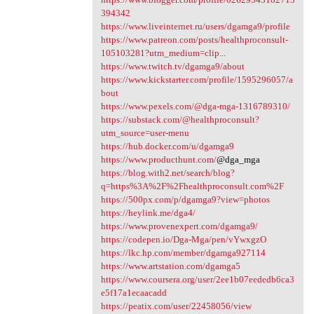
394342
https://www.liveinternet.ru/users/dgamga9/profile
https://www.patreon.com/posts/healthproconsult-
105103281?utm_medium=clip...
https://www.twitch.tv/dgamga9/about
https://www.kickstarter.com/profile/1595296057/a
bout
https://www.pexels.com/@dga-mga-1316789310/
https://substack.com/@healthproconsult?
utm_source=user-menu
https://hub.docker.com/u/dgamga9
https://www.producthunt.com/
@dga_mga
https://blog.with2.net/search/blog?
q=https%3A%2F%2Fhealthproconsult.com%2F
https://500px.com/p/dgamga9?view=photos
https://heylink.me/dga4/
https://www.provenexpert.com/dgamga9/
https://codepen.io/Dga-Mga/pen/vYwxgzO
https://lkc.hp.com/member/dgamga927114
https://www.artstation.com/dgamga5
https://www.coursera.org/user/2ee1b07eededb6ca3
e5f17a1ecaacadd
https://peatix.com/user/22458056/view