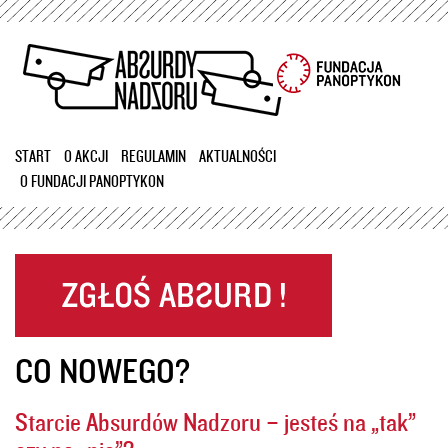
Przejdź
do
treści
START
O AKCJI
REGULAMIN
AKTUALNOŚCI
O FUNDACJI PANOPTYKON
CO NOWEGO?
Starcie Absurdów Nadzoru – jesteś na „tak”