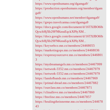
https://www.openhumans.org/dgamga9/
https://production.openhumans.org/member/dgam
ga9/
https://www.openhumans.net/member/dgamga9/
https://grepo.travelcarma.com/dgamga9
https://docs.google.com/document/d/16TXJBO6lb
QyscbHjXb29FNKnraEqckXfNyXM...
https://docs.google.com/document/d/16TXJBO6lb
QyscbHjXb29FNKnraEqckXfNyXM...
https://keywebco.mn.co/members/24468055
https://marketingops.mn.co/members/24468036
https://expressyourcurve.mn.co/members/2446801
3
https://mydreamangels.mn.co/members/24467999
https://network-3352.mn.co/members/24467979
https://network-3352.mn.co/members/24467979
https://landofbands.mn.co/members/24467969
https://primal-dread.mn.co/members/24467882
https://ourclass.mn.co/members/24467871
https://clinalleve.mn.co/members/24467860
https://freeline.mn.co/members/24467857
https://healingtheinnerme.mn.co/members/244678
43