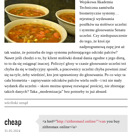
Wojskowa Akademia
Techniczna zamówiła
biometryczne systemy…
rejestracji wydawania
posiłków na stołówce uczelni
i systemu głosowania Senatu
uczelni. Czy niedopuszczenie
do tego, że ktoś zje
nadprogramową zupę jest aż
tak ważne, że potrzeba do tego systemu pobierającego odciski palców?
Nawet jeśli chodzi o to, by klient stołówki dostał dania zgodne z jego dietą,
to to da się osiągnąć inaczej. Policzyć głosy w czasie głosowanie uczelni też
chyba da się w tradycyjny sposób, a pracownicy uczelni chyba powinni znać
się na tyle, żeby wiedzieć, kto jest uprawniony do głosowania. Po co więc ta
cała biometria – zapisywanie odcisków palców wielu osób - i też nie mały
wydatek dla uczelni – skoro można sprawę rozwiązać prościej, nie zbierając
takich danych? Taka „modernizacja” bez potrzeby to już absurd.
wścibski urząd
K
cheap
<a href="
http://zithromaxl.online/">can
you buy
<a href="http://zithromaxl
o
zithromax online</a>
31.05.2024