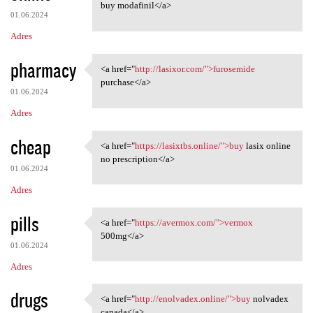
<a href="https://modafinilmip
buy modafinil</a>
01.06.2024
Adres
pharmacy
<a href="
http://lasixor.com/">furosemide
<a href="http://lasixor.com/"
purchase</a>
01.06.2024
Adres
cheap
<a href="
https://lasixtbs.online/">buy
lasix online
<a href="https://lasixtbs
no prescription</a>
01.06.2024
Adres
pills
<a href="
https://avermox.com/">vermox
<a href="https://avermox.com/
500mg</a>
01.06.2024
Adres
drugs
<a href="
http://enolvadex.online/">buy
nolvadex
<a href="http://enolvadex
canada</a>