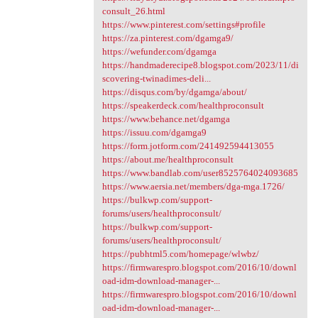
consult_26.html
https://www.pinterest.com/settings#profile
https://za.pinterest.com/dgamga9/
https://wefunder.com/dgamga
https://handmaderecipe8.blogspot.com/2023/11/di
scovering-twinadimes-deli...
https://disqus.com/by/dgamga/about/
https://speakerdeck.com/healthproconsult
https://www.behance.net/dgamga
https://issuu.com/dgamga9
https://form.jotform.com/241492594413055
https://about.me/healthproconsult
https://www.bandlab.com/user8525764024093685
https://www.aersia.net/members/dga-mga.1726/
https://bulkwp.com/support-
forums/users/healthproconsult/
https://bulkwp.com/support-
forums/users/healthproconsult/
https://pubhtml5.com/homepage/wlwbz/
https://firmwarespro.blogspot.com/2016/10/downl
oad-idm-download-manager-...
https://firmwarespro.blogspot.com/2016/10/downl
oad-idm-download-manager-...